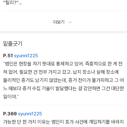
“틸리?”
“나 한 번도 친구가 없었어요.” 틸리가 말했다.
포는 할 말을 도무지 생각해낼 수가 없어서 이렇게 말하고 말았
더보기
다. “음, 그럼 이젠 있네요.”
“고마워요, 포.”
밑줄긋기
“아무튼 이제 다음에는 당신이 날 구할 차례예요.”
P.51
syunni1225
˝범인은 현장을 자기 뜻대로 통제하고 있어. 즉흥적으로 한 게 전
혀 없어. 필요한 건 전부 가지고 갔고. 납치 장소나 살해 장소에
물리적인 증거도 남기지 않았는데, 증거 전이가 불가피하고 그 어
느 때보다 증거 수집 기술이 발달했다는 걸 감안하면 그건 대단한
일이야.˝
P.369
syunni1225
가능한 단 한 가지 이유는 범인이 포가 사건에 개입하기를 바라지