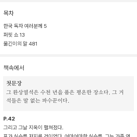
mer》와 3편 《The Curator》 역시 같은 상의 후보에 선정되면
서, M. W. 크레이븐의 시리즈가 영미권 범죄문학 독자들의 마음
목차
을 단숨에 사로잡았음을 증명했다.
한국 독자 여러분께 5
퍼핏 쇼 13
영국 컴브리아 지역의 선사 유물 ‘환상열석’에서 발견된 불에 타
옮긴이의 말 481
죽은 시신들. 언론은 이 연쇄살인범을 ‘이멀레이션 맨’이라고 부
른다. 수사에 참여한 중범죄분석섹션은 세 번째 시신을 조사하던
중 놀라운 사실을 발견한다. 시신의 몸에 정직된 경관 ‘워싱턴
책속에서
포’의 이름과 숫자 5가 새겨져 있던 것. 섹션은 포가 다섯 번째 희
생자가 될 수도 있다는 판단 아래 포의 업무 복귀를 결정한다. 하
첫문장
지만 곧이어 이멀레이션 맨의 네 번째 피해자가 발견되고야 마는
그 환상열석은 수천 년을 품은 평온한 장소다. 그 거
데…….
석들은 말 없는 파수꾼이다.
P.42
그리고 그날 지옥이 펼쳐졌다.
포가 실수를 저지른 것이었다. 어마어마한 실수를. 그는 가족 연