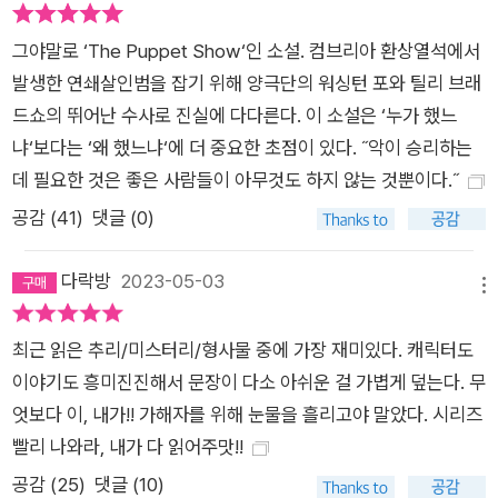
록 한다. 증거가 있는 곳이라면 물불 가리지 않고 뛰어드는 포와
그야말로 ‘The Puppet Show‘인 소설. 컴브리아 환상열석에서
그의 동료 수사관들은 연쇄살인범의 흔적을 열심히 뒤쫓지만 고
발생한 연쇄살인범을 잡기 위해 양극단의 워싱턴 포와 틸리 브래
개를 들어보면 살인범이 놓은 미끼를 물었다는 사실을 재차 확인
드쇼의 뛰어난 수사로 진실에 다다른다. 이 소설은 ‘누가 했느
하고야 만다. 거의 다 쫓아왔다고 느낄 때쯤 다시 달아나는 추적
냐‘보다는 ‘왜 했느냐‘에 더 중요한 초점이 있다. ˝악이 승리하는
의 묘미가 책의 마지막 장까지 이어진다. 하지만 작품을 끝까지
데 필요한 것은 좋은 사람들이 아무것도 하지 않는 것뿐이다.˝
읽은 뒤에 남는 것은 꼭두각시처럼 부려졌다는 데에 대한 허탈함
공감 (
41
)
댓글 (0)
보다는 그렇게 할 수밖에 없었던 사연을 향한 작가의 묵직한 시선
이다. 대중적인 재미를 잡으면서 동시에 캐릭터의 과거를 깊이 있
다락방
2023-05-03
게 파고드는 이 작품은 크레이븐이 얼마나 뛰어난 이야기꾼인지
메뉴
를 보여주는 동시에 독자들 마음속에 오래도록 남을 범죄소설의
최근 읽은 추리/미스터리/형사물 중에 가장 재미있다. 캐릭터도
새로운 기준점을 제안한다. 브래드쇼는 누구보다 물정에 밝은 사
이야기도 흥미진진해서 문장이 다소 아쉬운 걸 가볍게 덮는다. 무
람은 아니었지만, 성인인 만큼 누구나 그렇듯이 끔찍한 결정을 내
엇보다 이, 내가!! 가해자를 위해 눈물을 흘리고야 말았다. 시리즈
릴 자유가 있었다. 그리고 이상하게 들릴 테지만 두 사람은 합이
빨리 나와라, 내가 다 읽어주맛!!
잘 맞았다. 부적응자들이 흔히 그렇지, 포는 생각했다. _ 212쪽
《퍼핏 쇼》로 시작된 크레이븐의 〈워싱턴 포〉 시리즈는 〈포&틸리〉
공감 (
25
)
댓글 (10)