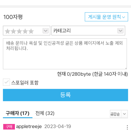
것을 확인하지만, 이내 최고의 파트너로 수사에 박차를 가한다.
워싱턴 포와 틸리 브래드쇼, 스테퍼니 플린과 또 다른 경관 킬리
100자평
게시물 운영 원칙
언 리드까지, 이멀레이션 맨을 잡기 위한 수사팀이 꾸려졌다. 네
명의 피해자들, 그리고 다섯 번째 피해자가 될 수도 있는 포와의
카테고리
연결 고리를 찾으려는 가운데 수상한 우편물 하나가 포에게 도착
한다. 평범한 갈색 봉투 안에 든 것은 흔한 엽서 한 장. 엽서에 적
힌 짧은 메시지는 사건을 다시 원점으로 돌린다. 분명한 건 이멀
레이션 맨은 포를 사건에 끌어들이고 싶어 한다는 사실이다. 포는
이 범죄에 연루되어 있다. 어쩌면 불에 타 죽는 것보다 더 잔혹하
현재
0
/280byte (한글 140자 이내)
고 끔찍한 이유로……. 사건의 진실에 가까워질수록 감당하기 힘
스포일러 포함
든 이멀레이션 맨의 정체가 드러나고, 포는 사건의 어둠보다 더욱
등록
어두운 자신의 과거에 다가선다. 시리즈 〈밀레니엄〉을 넘어설 강
력한 수사 듀오의 탄생 살인범을 끈질기게 따라잡는 ‘포&틸리’의
구매자 (17)
전체 (32)
범죄 추적기! M. W. 크레이븐은 어떠한 흔적도 남기지 않는 치밀
한 연쇄살인범을 설정한 뒤, 이 소설의 제목 “퍼핏 쇼the puppe
appletreeje
2023-04-19
메뉴
t show”처럼 연쇄살인범이 경관들을 마치 꼭두각시처럼 부리도