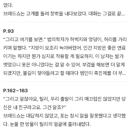
었다.
브래드쇼는 고개를 돌려 창밖을 내다보았다. 대화는 그걸로 끝이
었다.
포는 거울로 플린을 흘긋 보았다. 당황해서 얼굴이 빨갛게 달아올
P.93
라 있었다. 그는 윙크를 해 나쁜 감정이 없다는 걸 보여주었다. 머
“그리고 여기를 보면.” 법의학자가 허벅지와 엉덩이, 허리를 가리
틸다 브래드쇼가 마음에 들기 시작했다.
키며 말했다. “지방이 모조리 녹아버렸어. 인간 지방은 좋은 연료
이기는 하지만 뭔가 심지로 작용할 게 필요하지. 이 남자는 발가
벗었으니 옷은 아니었다는 걸 알 수 있어. 부검을 해보면 더 알게
되겠지만, 불길이 잦아들려고 할 때마다 범인이 촉진제를 더 부었
을 거라고 추측하네.”
“얼마나 걸립니까?”
P.162~163
“죽기까지?”
“그리고 알잖아요, 틸리, 우리 출발이 그리 매끄럽진 않았지만 당
포는 고개를 저었다. “이렇게 되기까지요.”
신은 내 친구라고요. 그건 알죠?”
브래드쇼는 대답하지 않았고, 포는 잠시 말을 잘못했다고 생각했
다. 눈물 한 방울이 틸리의 얼굴에 흘러내렸다.