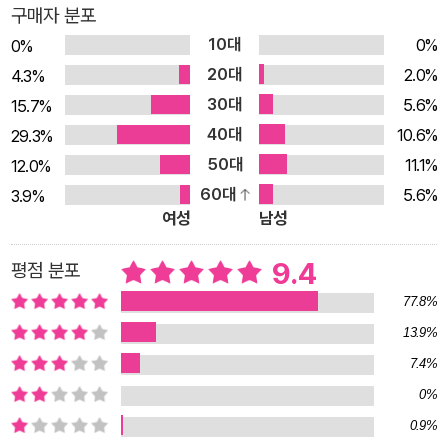
구매자 분포
를 외부에 노출한 실책으로 정직된 경관 ‘워싱턴 포’이다. 플린은
10대
0%
0%
포에게 컴브리아 지역에서 발생한 연쇄살인에 관해 말하기 시작
20대
2.0%
4.3%
한다. 거대한 돌, ‘환상열석’에서 형체를 알아볼 수 없을 정도로
30대
5.6%
15.7%
불에 태워 죽이는 잔혹한 수법 때문에 이 연쇄살인범은 이른바
40대
10.6%
29.3%
‘이멀레이션 맨’으로 불린다. 포는 세 번째 피해자의 자료를 훑던
50대
11.1%
12.0%
중 충격적인 내용을 확인한다. 바로 피해자의 시신에 자신의 이름
60대
5.6%
3.9%
인 ‘워싱턴 포’ 그리고 숫자 5가 새겨져 있던 것. 섹션은 포가 다섯
여성
남성
번째 피해자가 될 수 있다는 판단 아래 플린을 포에게 보낸 것이
다. 그리고 얼마 뒤 이멀레이션 맨의 네 번째 피해자가 코커마우
9.4
평점 분포
스의 환상열석에서 발견된다. 섹션의 결정으로 포는 이멀레이션
77.8%
맨 검거를 위해 업무에 복귀하고, 시신에서 자신의 이름을 발견한
13.9%
천재 데이터 분석가 ‘틸리 브래드쇼’를 수사에 합류시킨다. 11개
7.4%
월 전에 읽은 고용계약서를 달달 외우고 있을 만큼 뛰어난 두뇌를
0%
지녔지만 경악스러울 정도로 사회성이 부족한 틸리는 이른바 섹
0.9%
션의 특별 인원이다. 둘은 첫눈에 서로가 아주 다른 사람이라는