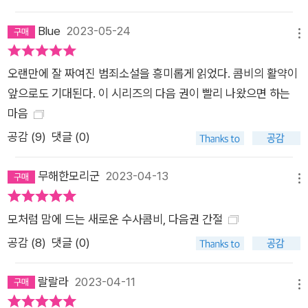
시리즈라고 불러도 될 만큼 작가가 두 캐릭터에 쏟은 애정이 상당
하다. 작품의 배경이 되는 영국의 컴브리아는 저자가 나고 자란
Blue
2023-05-24
메뉴
곳으로, 워싱턴 포는 실제 작가의 여러 면모가 반영되었다. 작가
는 16년간 보호관찰관으로 일하며 경찰과 사회복지 분야를 두루
오랜만에 잘 짜여진 범죄소설을 흥미롭게 읽었다. 콤비의 활약이
경험했으며 동시에 포와 마찬가지로 어린 나이에 군에서 일했고,
앞으로도 기대된다. 이 시리즈의 다음 권이 빨리 나왔으면 하는
역시 포와 똑같은 강아지 스프링어 스패니얼과 함께 살고 있다.
마음
특히 천재 데이터 분석가 ‘틸리 브래드쇼’ 캐릭터는 이 작품에 각
공감 (
9
)
댓글 (0)
별한 재미를 선사하며, ‘포와 틸리’라는 매혹적인 수사 듀오의 탄
생을 알린다. 마치 시리즈 〈밀레니엄〉의 리스베트를 떠올리게 하
무해한모리군
2023-04-13
메뉴
는 틸리는 아이큐가 200에 가까운 천재이지만 생각나는 대로 내
뱉을 정도로 소통에 매우 서툴고, 사회의 기초적인 규범을 전혀
모처럼 맘에 드는 새로운 수사콤비, 다음권 간절
체득하지 못한 인물이다. 하지만 작고 마른 체격에 숨겨진 대담한
공감 (
8
)
댓글 (0)
배짱과 적어도 통계 분석에서만큼은 끔찍할 정도로 집요한 성격
으로 포와 최상의 파트너십을 맞춰가는 모습에 독자들은 어느새
랄랄라
2023-04-11
틸리에게 흠뻑 빠져들 것이다.
메뉴