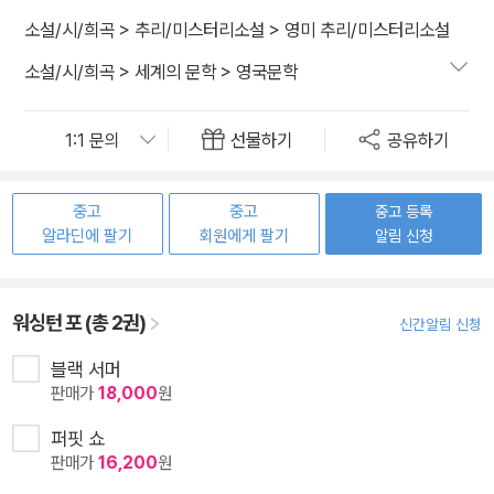
소설/시/희곡
>
추리/미스터리소설
>
영미 추리/미스터리소설
소설/시/희곡
>
세계의 문학
>
영국문학
선물하기
공유하기
중고
중고
중고 등록
알라딘에 팔기
회원에게 팔기
알림 신청
워싱턴 포 (총 2권)
신간알림 신청
블랙 서머
판매가
18,000
원
퍼핏 쇼
판매가
16,200
원