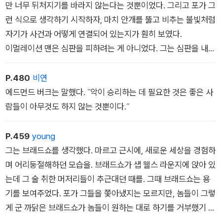
만 너무 뒤처지기를 바라지 않는다는 것뿐이었다. 그리고 포가 그
런 식으로 생각하기 시작하자, 마치 안개를 뚫고 비추는 불빛처럼
자기가 사건과 어떻게 연결되어 있는지가 훤히 보였다.
이멀레이션 맨은 심판을 피하려는 게 아니었다. 그는 심판을 내리
고 있었다.
P.480
비연
에드먼드 버크는 말했다. ˝악이 승리하는 데 필요한 것은 좋은 사
람들이 아무것도 하지 않는 것뿐이다.˝
P.459
young
그는 브래드쇼를 생각했다. 마르고 근시에, 새로운 세상을 경험하
며 어리둥절해하던 모습을. 브래드쇼가 섑 웰스 라운지에 앉아 있
는데 그 술 취한 머저리들이 추근대던 때를. 그때 브래드쇼는 용
기를 보여주었다. 포가 그들을 쫓아냈지는 모르지만, 놈들이 그렇
게 군 까닭은 브래드쇼가 놈들이 원하는 대로 하기를 거부했기 때