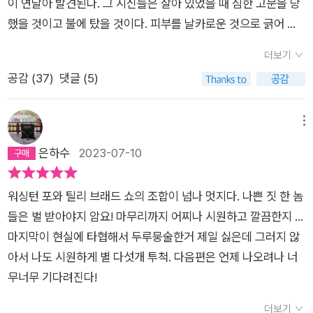
이 연달아 발견된다. 그 시신들은 살아 있었을 때 심한 고문을 당
지만, 오랜 추리소설 애호가로서, 또한 꾸준한 서평가로서 마치
했을 것이고 불에 탔을 것이다. 피부를 날카로운 것으로 긁어 고
슈만이 쇼팽을 처음 보고서 느낀 흥분 및 경이로움과 같은 성격의
문을 했던 것도 그렇고 육체를 불에 더 잘타게 촉진제를 부은 것
것이라고 굳게 믿는 <퍼핏쇼>를 읽고 느낀 내 소회를 이 리뷰를
더보기
도 너무 고통스러웠을 것 같아서, 소설의 초반 이 시신과 시신에
통해 조심스럽게 독자들에게 전달해보고자 한다. 독자의 한 사람
공감 (
37
)
댓글 (5)
남겨진 흔적을 보고는 으, 이렇게 잔혹한 고문과 화형이라니, 어
으로서 부디 이 같은 진심이 출판사와 또 다른 독자들에게 전달되
떤 미친놈이 또라이처럼… 이라고 생각했다. 아마 그간 읽어왔던
어 이미 영국과 일본 등 25개 언어로 번역 출간되었다는 시리즈
많은 형사, 프로파일러들이 등장했던 책처럼, 추리와 미스터리 책
메뉴
의 다음 권들을 빠른 시일 내에 번역된 책으로 만나보고 싶은 마
들이 으레 그랬던 것처럼, 이 소설 속 등장하는 범죄자이며 가해
은하수
2023-07-10
음 간절하다. 추리소설의 애호가라면 익히 알고있겠지만 트릭과
자인 인물도 소시오패스에 싸이코패스이겠거니 생각했다. 범인
반전은 추리소설의 핵심인만큼 지금까지 나온 추리소설에 대한
은 언제나 그런 보잘것 없는 놈이고, 이제 어떻게 그(들)를 잡느
서평은 주로 독자들이 해당 작품을 읽었다는 것을 대전제로 하여
워싱턴 포와 틸리 브래드 쇼의 조합이 넘나 멋지다. 나쁜 짓 한 놈
냐가 관건일 것이었다.액션/추리/스릴러/미스테리로 분류되는
작품의 스토리와 트릭을 분석하는 방식으로 이루어졌다. 하지만
들은 벌 받아야지 암요! 마무리까지 어찌나 시원하고 깔끔한지 ...
장르들의 소설을 내가 즐겨 읽는 까닭은, 그 안에 담겨진 이야기
이 같은 리뷰방식은 양날의 검이다. 앞서 언급한 것처럼 해당 소
마지막이 현실에 타협해서 두루뭉술한거 제일 싫은데 그러지 않
때문이다. 크게는 범죄가 나오지만, 그 범죄를 추적해 범죄자를
설을 읽은 독자들끼리 전체적인 스토리의 얼개를 평가하고, 트릭
아서 나도 시원하게 별 다섯개 투척. 다음편은 언제 나오려나 너
잡는 과정에서 가해자와 피해자 그리고 그를 쫓는 경찰들과 프로
이 얼마나 정교했는지, 반전이 얼마나 설득력이 있었는지를 논하
무너무 기다려진다!
파일러, 가해자와 피해자 주변의 사람들까지, 그들이 살아온 삶과
는 측면에서는 이보다 더 좋을 순 없다. 하지만, 해당 소설을 아직
그로 인해 형성된 성격들이 드러나기 때문이다. 그렇게 다양한 인
더보기