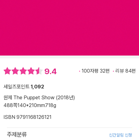
9.4
100자평 32편
리뷰 84편
세일즈포인트
1,092
원제 The Puppet Show (2018년)
488쪽
140*210mm
718g
ISBN 9791168126121
주제분류
신간알림 신청