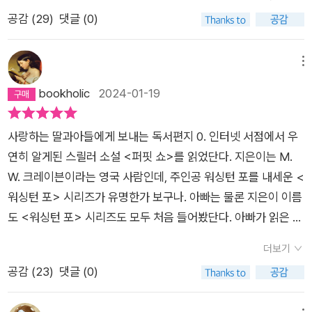
접하지 못한 독자들에게 소개하는 관점에서 본다면 트릭과 반전
간을 잘 보여주고 캐릭터도 생생하게 드러난다면, 그야말로 잘 쓰
공감 (
29
)
댓글 (0)
을 포함하여 리뷰를 하는 것은 오히려 독이 될 수 있다. 그 이유는
여진 추리 소설이라고 나는 생각한다. 내게 추리 소설을 읽는 재
쉽게 짐작하겠지만 아직 소설을 읽지 못한 독자들이 독서를 통해
미는 '범인은 바로 너지!'를 추적하는 과정에 있는게 아니라, 그 범
얻을 수 있는 즐거움을 앗아갈 수 있기 때문이다. 리뷰에 앞서
메뉴
죄가 일어나고 벌을 받게 되기까지 참여한 모든 인간과 그들로 구
나는 이 같은 고민을 할 수 밖에 없었다. 이 소설이 왜 뛰어난 추
bookholic
2024-01-19
성된 구조, 삶의 이야기 속에 있었다. 환상열석의 시신들중 하나
리소설인지 논하기 위한 목적이라면 당연히 작품의 얼개와 트릭,
에는 흔적이 남겨져 있었다. 그 지역의 경사 '포'의 이름이 적혀있
반전을 포함하여 언급하는 것이 맞다고 생각했다. 하지만 이 같은
었는데, 포로 말하자면 이전 수사 과정에서 엄청난 실수를 해 정
사랑하는 딸과아들에게 보내는 독서편지 0. 인터넷 서점에서 우
리뷰방식은 이 리뷰를 쓰는 목적과는 맞지 않았다. 앞서 언급한대
직중이었다. 그런 포가 이 사건에 소환되는데, 과연 가해자는 그
연히 알게된 스릴러 소설 <퍼핏 쇼>를 읽었단다. 지은이는 M.
로 추리소설 애호가이자 서평가로서 나는 이 리뷰를 통해 오랜만
를 '왜' 불러낸것일까. 이 연쇄살인에 포는 어떤 연관이 있다는 것
W. 크레이븐이라는 영국 사람인데, 주인공 워싱턴 포를 내세운 <
에 추리소설을 읽으며 느낀 충족감과 기쁨을 또 다른 독자들에게
일까? 다음 피해자를 가리킨 것일까, 아니면 포가 어떻게든 관련
워싱턴 포> 시리즈가 유명한가 보구나. 아빠는 물론 지은이 이름
전달하고, 이로서 워싱턴 포 시리즈의 다음 권들을 만나볼 수 있
되어 있는 살인이라는 것일까. 알지 못한 채로 이 수사에 포가 참
도 <워싱턴 포> 시리즈도 모두 처음 들어봤단다. 아빠가 읽은 <
는 또 다른 즐거움을 누리고 싶었다. 따라서 나는 대략적인 작품
여하게 된다. 소설의 처음부터 흥미로운 캐릭터가 등장한다. 상당
퍼핏 쇼>는 <워싱턴 포> 시리즈의 첫 번째 작품으로 2018년에
의 줄거리를 소개하면서 스포일러는 전혀 언급하지 않고 이 작품
더보기
히 높은 아이큐의 소유자, 열여섯에 대학에 입학해 박사학위를 두
출간되었다고 하는구나. 영국 범죄문학상인 ‘골드 대거상’을 받았
이 왜 뛰어나고 재밌는 작품인지에 대해서 중점적으로 언급하는
공감 (
23
)
댓글 (0)
개나 딴 여자, 그러나 친구가 하나도 없는 괴짜. 통계와 데이터로
다고 하는데, 읽기전 이런 것에 현혹되면 괜히 기대감만 상승하고
리뷰방식을 택하기로 했다. 즉, 작품의 트릭이나 반전 보다 작품
모든 걸 다 추측해낼 수 있는 '틸리'가 '감'으로 증거를 따라 다니
나중에 실망할 수 있으니, 그냥 그런가 보다 했단다.2018년에 출
에 대한 소개와 가이드 역할에 충실하기로 했으니 본 도서를 아직