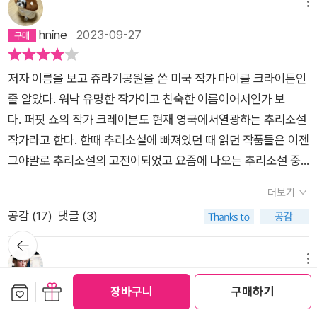
는 '포'와 파트너가 된다. 성별도 성격도 경험도 당연히 그동안의
간된 책인데 우리나라에는 작년에 소개되었으니, 요즘처럼 초스
메뉴
읽지 않은 미래의 독자분들도 안심하고 이 리뷰를 보시길 바란다.
삶의 과정도 모두 상반된 이 둘이 파트너가 되지만, 그러나 그들
피드 시대에 좀 늦게 소개된 것 같구나. 책을 읽다보면 범인이 누
hnine
2023-09-27
수천 년의 세월 동안 영국 컴브리아 지역을 지켜 온 '환상열석'에
은 좋은 호흡을 자랑하며 이 수사에 함께 임한다.액션/추리 소설
구인지 대략 예측이 되긴 하지만, 전체적으로 빠른 전개와 잘 짜
서 불에 탄 시신들이 잇달아 발견된다. 수사관으로서 누구 보다
이 아니라도, 소설은, '어떤' 이야기를 '왜' 하느냐가 매우 중요하
여진 짜임새로 인해 재미있게읽었단다. <워싱턴 포> 시리즈가
뛰어난 직감을 가지고 있지만, 인간관계에는 다소 서툰 중년 남자
저자 이름을 보고 쥬라기공원을 쓴 미국 작가 마이클 크라이튼인
다고, 나는 생각한다. 어떤 이야기를 왜 하느냐가 바로 작가 자신
또 번역 출간되면눈여겨봐도 될 듯 싶구나.….1.이멀레이션이라는
'워싱턴 포'와 천재적인 지능을 가졌으나 온실 속의 화초처럼 자
줄 알았다. 워낙 유명한 작가이고 친숙한 이름이어서인가 보
이 가지고 있는 관심과 사고일 것이다. 작품에는 어쩔 수 없이 작
말이 있다는데아빠도 처음 들어왔어. 종교 제물로 바치려고 죽이
란 괴짜 아가씨 '틸리 브래드 쇼'가 거대한 선돌 사이에서 발견된
다. 퍼핏 쇼의 작가 크레이븐도 현재 영국에서열광하는 추리소설
가의 사상이 들어가고, 독자인 나는 그걸 읽으면서 그에게 동의하
는 일을 뜻하고, 특히불로 죽이는 일이라고 하는구나. 이 소설에
꺼져버 목숨들의 비밀을 함께 파헤친다. 워싱턴 포 시리즈의 포문
작가라고 한다. 한때 추리소설에 빠져있던 때 읽던 작품들은 이젠
느냐 설득하느냐 혹은 반목하느냐로 작품의 재미가 결정될 것이
등장하는 연쇄살인범의 별명이 이멀레이션 맨이란다. 이멀레이
을 여는 <퍼핏쇼>는 영국추리작가협회 (CWA)에서 그해 최고
그야말로 추리소설의 고전이되었고 요즘에 나오는 추리소설 중
다. 좋은 문장은 당연히 소설에 있었으면 좋겠고 나는 확실히 좋
션의 뜻을 이야기해주었으니 이멀레이션 맨이 사람을 어떤 식으
의 범죄소설 작품에 주는 '골드 대거상 (Gold Dagger)'을 받았
에선 예전만큼 재미있게 읽은 작품이 드문데도 예전의 관심이 남
은 문장에 이리저리 흔들리고 매혹당하는 사람이지만, 그러나 작
로 잔인하게 죽이는지 예상이 되겠지. 영국에 신석기 또는 청동기
더보기
다. 뒤이어 2편과 3편도 후보에 올랐고, 4편은 CWA에서 최고의
아있어서인지 끊임없이 어디 재미있어 보이는 책 없나 흘끔거리
가가 하고자 하는 이야기가 완전히 매력적이라면, 좋은 문장쯤은
고대유물인 환상열석이라는 것이 있는데, 이멀레이션 맨은 이 환
공감 (
17
)
댓글 (3)
스릴러소설에 주는 '이언 플레밍 스틸 대거상 (Ian Fleming Ste
고있다가 그나마 간간히 읽어보고 있다. <퍼핏 쇼>도 그렇게 읽
건너뛰고 갈 수도 있다. 《퍼핏 쇼》가 내게는 그런 책이었다. 만약
상열석에서 살인을 저질렀고, 지금까지 3명이 불타 죽었는데, 모
뒤로가
el Dagger)'을 받았을 뿐 아니라 '식스턴 올드 피큘리어 올해의
게 된 책이다.'퍼핏쇼'. 꼭둑각시놀이. 상징적제목일까, 실제 그
기
이 책이 이 이야기가 아니라 다른 이야기를 했다면 나는 별을 넷
두 60대 남자들이었단다. 3 건의 유사한 살인 사건이 벌어지자
범죄소설상 (Theakston Old Peculier Crime Novel of the y
런 내용일까? 책 표지에 다타버린 성냥이 1, 2, 3, 4, 5 번호가 매
메뉴
을 주었을 것이다. 사실 별점이 뭣이 중한디… 그러나, 다섯을 줄
중범죄분석섹션의 경찰들도 바빠지기 시작했단다. 중범죄 분석
ear)' 후보에도 올랐다. 현재 시리즈 5편까지 출간되었고, TV 드
겨져 나란히 누워있다. 첫 페이지부터 바로 한 노인이 환상열석
보관함담기
선물하기
달자
2023-06-27
장바구니
구매하기
수 밖에 없었으니, 그건 'M. W. 크레이븐'이 하고자 하는 《퍼핏
섹션의 스테파니 플린 경위가 이 사건을 맡았어. 플린 경위와 함
라마로도 제작될 예정이라고 한다. <퍼핏쇼>는 작가 M. W. 크
가운데에서 철제 대들보에 묶인 채 불태워지는 끔찍한 장면으로
쇼》의 이야기가, 그 이야기속에 담긴 사상이, 내가 가진 사상과
께 일하는, 틸리 블래드쇼라는 데이터 분석관이 중요한단서를 잡