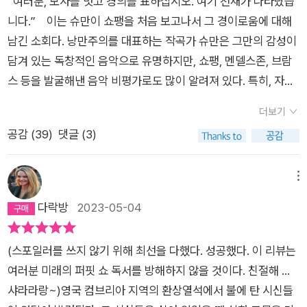
“여러분, 모자를 벗고 경의를 표하십시오. 여기 천재가 나타났습
니다.” 이는 슈만이 쇼팽을 처음 보고나서 그 경이로움에 대해
남긴 소회다. 낭만주의를 대표하는 작곡가 슈만은 그만의 감성이
담겨 있는 독창적인 음악으로 유명하지만, 쇼팽, 멘델스존, 브람
스 등을 발굴해낸 음악 비평가로도 많이 알려져 있다. 특히, 자신
과 동갑내기인 무명의 작곡가 쇼팽의 천재성을 단번에 알아보
더보기
고, 천재의 탄생을 대중에게 알렸던 음악사상 최대의 찬사가 담겨
공감 (
39
)
댓글 (3)
있는 그의 평론은 쇼팽이 거장의 반열에 오르는데 기여했을 뿐만
아니라 지금까지도 음악 애호가들에게 널리 회자되는 유명한 에
피소드 중 하나다. “여러분, 모자를 벗고 경의를 표하십시오. 거
메뉴
장의 숨결이 느껴지는 새로운 추리소설이 탄생하였습니다. 그것
다락방
2023-05-04
도 시리즈로요.” 다소 낯 간지러운 표현이 될지는 몰라도, M.
W. 크레이븐의 <퍼핏 쇼>를 읽고 나서 내가 느낀 소회는 쇼팽의
(스포일러를 쓰지 않기 위해 최선을 다했다. 성공했다. 이 리뷰는
음악에 대한 순수한 경이와 찬사, 존경이 담겨 있는 슈만의 표현
여러분 미래의 퍼핏 쇼 독서를 방해하지 않을 것이다. 친절해 …
을 빗댄 위와 같은 문장으로 요약해볼 수 있다. 물론 나는 슈만 처
샤라라랑~)영국 컴브리아 지역의 환상열석에서 불에 탄 시신들
럼 해당 업계의 전문가거나 엄청난 영향력을 보유한 사람은 아니