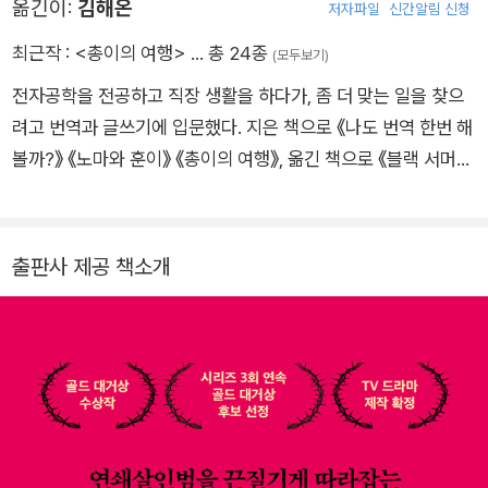
옮긴이:
김해온
저자파일
신간알림 신청
Show)》는 2018년에 호평을 받으며 출간되어, 2019년 영국추
리작가협회CWA에서 주관하는 ‘골드 대거상’을 수상했고 지금까
최근작 :
<총이의 여행>
… 총 24종
(모두보기)
지 25개 언어로 번역 출간되었다. 시리즈의 2편 《블랙 서머(Bla
전자공학을 전공하고 직장 생활을 하다가, 좀 더 맞는 일을 찾으
ck Summer)》와 3편 《큐레이터(The Curator)》도 각각 2020
려고 번역과 글쓰기에 입문했다. 지은 책으로 《나도 번역 한번 해
년과 2021년 같은 상 후보에 올랐으며, 4편 《데드 그라운드(De
볼까?》 《노마와 훈이》 《총이의 여행》, 옮긴 책으로 《블랙 서머》
ad Ground)》는 최고의 스릴러소설에 주는 ‘이언 플레밍 스틸 대
《나의 작은 무법자》 《퍼핏 쇼》 《명상 습관》 《인생이라는 샌드위
거상’을 수상했을 뿐 아니라, 영국의 또 다른 주요 범죄문학상인
치를 맛있게 먹는 법》 《풋내기들》 《힘 있는 글쓰기》 《피라네시》
‘식스턴 올드 피큘리어 올해의 범죄소설상’ 후보에도 올랐다. 이
《몰타의 매》 《붉은 수확》 《콰이어트》 《성공의 문을 여는 마스터
출판사 제공 책소개
시리즈는 2025년 현재 7권 출간되었고, TV 드라마로도 제작될
키》 《몰입의 재발견》 《시크릿》 《죽음의 신비》 등이 있다. 색깔이
예정이다.
뚜렷한 책, 독특한 경험을 주는 책, 빠져들 수 있는 책?한마디로
재미있는 책을 기획해 독자들에게 전하려 한다.