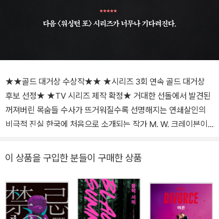
★★골드 대거상 수상작★★ ★시리즈 3회 연속 골드 대거상
후보 선정★ ★TV 시리즈 제작 확정★ 거대한 선돌에서 발견된
꺼져버린 목숨들 수사가 뜨거워질수록 선명해지는 연쇄살인의
비극적 진실 한국에 처음으로 소개되는 작가 M. W. 크레이븐이
《퍼핏 쇼》로 〈워싱턴 포〉 시리즈의 첫 작품을 선보인다. 작가는
이 작품을 2018년 출간하였으며, 2019년 영국추리작가협회(C
이 상품을 구입한 분들이 구매한 상품
WA)에서 주관하는 영미 범죄문학 최고의 영광 ‘골드 대거상’을
수상한다. 시리즈의 2편 《Black Summer》와 3편 《The Curato
r》 역시 같은 상의 후보에 선정되었으며 4편 《Dead Ground》는
CWA에서 최고의 스릴러소설에 수여하는 ‘이언 플레밍 스틸 대