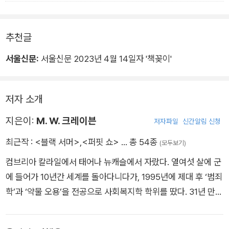
문이었다. 그 사건은 서투른 외면 안쪽에 뭔가 특별한 것이 숨어
있다는 것을 처음 드러낸 일이었다.
추천글
서울신문:
서울신문 2023년 4월 14일자 '책꽂이'
저자 소개
지은이:
M. W. 크레이븐
저자파일
신간알림 신청
최근작 :
<블랙 서머>
,
<퍼핏 쇼>
… 총 54종
(모두보기)
컴브리아 칼라일에서 태어나 뉴캐슬에서 자랐다. 열여섯 살에 군
에 들어가 10년간 세계를 돌아다니다가, 1995년에 제대 후 ‘범죄
학’과 ‘약물 오용’을 전공으로 사회복지학 학위를 땄다. 31년 만에
컴브리아로 돌아가 화이트헤이븐에서 보호관찰관으로 16년 동
안 일했고, 퇴직 후 전업 작가가 되었다. 《퍼핏 쇼(The Puppet