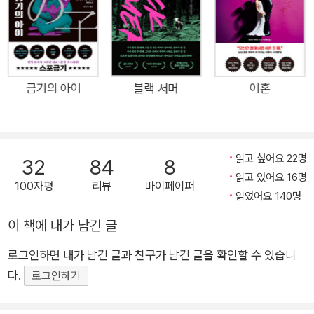
거상’을 받아, M. W. 크레이븐은 이 시리즈로 일약 스타로 떠올랐
다. 영국 컴브리아 지역의 선사 유물 ‘환상열석’에서 불에 타 죽은
시신이 연달아 발견된다. 두 번째 시신이 발견된 이후 중범죄분석
섹션이 수사에 참여하고, 곧이어 발견된 세 번째 시신을 조사하던
중 충격적인 자료를 획득한다. 시신의 몸에 정직된 경관 ‘워싱턴
금기의 아이
블랙 서머
이혼
포’의 이름이 새겨져 있던 것. 섹션은 포가 다음 희생자가 될 수도
있다는 판단 아래 포의 업무 복귀를 결정한다. 한편, 피해자의 시
신에서 포의 이름을 발견한 천재 데이터 분석가 ‘틸리 브래드
읽고 싶어요 22명
32
84
8
쇼’는 부족한 사회성으로 인해 직장에서 괴롭힘을 당한다. 온실
읽고 있어요 16명
100자평
리뷰
마이페이퍼
속 화초처럼 자랐지만 그의 뛰어난 능력에 주목한 포는 틸리를 자
읽었어요 140명
신의 수사팀으로 끌어들인다. 전혀 다른 두 사람이 서서히 합을
이 책에 내가 남긴 글
맞춰가는 와중에 네 번째 희생자의 시체가 발견되고, 전대미문의
연쇄살인은 끝없이 미궁에 빠져든다. “그 거석들은 말 없는 파수
로그인하면 내가 남긴 글과 친구가 남긴 글을 확인할 수 있습니
꾼이다. 움직이지 않는 관찰자다.” 중범죄분석섹션의 경위 ‘스테
다.
로그인하기
퍼니 플린’은 영국 컴브리아 지역의 허드윅 농장으로 한 남자를
찾아간다. 그는 과거 플린의 상사였으나, 수사 내용이 담긴 정보