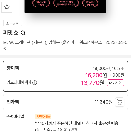
소득공제
퍼핏 쇼
M. W. 크레이븐
(지은이),
김해온
(옮긴이)
위즈덤하우스
2023-04-0
6
종이책
18,000
원,
10%
16,200
원
+ 900원
13,770
원
카드최대혜택가
더보기
전자책
11,340
원
수령예상일
양탄자배송
밤 10시까지 주문하면 내일 아침 7시
출근전 배송
(중구 서소문로 89-31 )
변경