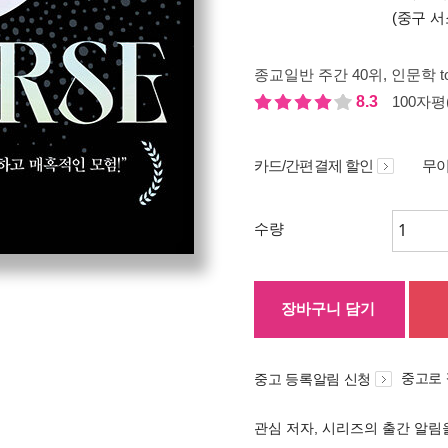
(중구 서
종교일반 주간 40위
, 인문학 t
8.3
100자평(
카드/간편결제 할인
무이
수량
장바구니 담기
중고로
중고 등록알림 신청
관심 저자, 시리즈의 출간 알