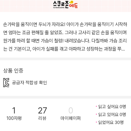
손가락을 움직이면 두뇌가 자라요! 아이가 손가락을 움직이기 시작하
면 엄마는 조금 편해질 줄 알았죠. 그러나 고사리 같은 손을 움직이며
뭔가를 하려 할 때면 가슴이 철렁! 내려앉습니다. 다칠까봐 가슴 조리
는 건 기본이고, 아이가 실패를 겪고 아파하고 성장하는 과정을 쭈욱
지켜보며 함께하게 되지요. 손은“뇌와 긴밀하게 교감하는 핵심 연결
고리”라고 하지요. 제2의 뇌라 불리는 손을 조물조물 움직이면서 아
상품 인증
이의 두뇌는 함께 자라게 됩니다. 소근육 발달은 기본, 협응력 연습으
로 좌뇌와 우뇌가 고르게 발달하게 됩니다. <괜찮아! 시리즈>는 놀이
공급자 적합성 확인
로 하는 두뇌계발 프로젝트입니다. 종이접기, 선긋기, 숨은그림찾기,
빠진그림찾기, 색칠하기, 미로찾기 등으로 구성하여 유아기 아이들에
게 꼭 필요한 소근육 발달, 관찰력 향상, 집중력 기르기, 상상력과 표
읽고 싶어요 0명
1
27
0
현력을 확장하기 위해 기획되었습니다. 시리즈명처럼 서툴러도, 손재
읽고 있어요 0명
100자평
리뷰
마이페이퍼
주가 없어도, 정확하지 않아도 다 괜찮은 놀이책입니다. 엄마표 집콕
읽었어요 30명
놀이, <괜찮아! 시리즈>로 해결해요! 색칠하기가 아이의 정서와 집중