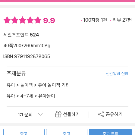
9.9
100자평 1편
리뷰 27편
세일즈포인트
524
40쪽
200*260mm
108g
ISBN 9791192878065
주제분류
신간알림 신청
유아
>
놀이책
>
유아 놀이책 기타
유아
>
4~7세
>
유아놀이
선물하기
공유하기
중고
중고
중고 등록