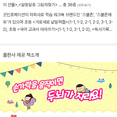
의 선물>
,
<알쏭달쏭 그림자찾기>
… 총 38종
(모두보기)
굿인포메이션의 자회사로 학습 워크북 브랜드인 ‘스쿨존’, ‘스쿨존에
듀’가 있으며 초등 <가로세로 낱말퍼즐>(1-1, 1-2, 2-1, 2-2, 3-1, 3-
2), 초등 <국어 교과서 따라쓰기>(1-1, 1-2, 2-1, 2-2), <독서기록장
>(저학년용, 고학년용, A, B), 〈글씨 바로쓰기 속담편>(저학년용, 고
학년용), 〈글씨 바로쓰기 관용어편>(1, 2), 〈사자성어 단어귀신>(1,
2), 〈뚝딱뚝딱 입체 종이접기 1~3권〉, 〈블링이의 이야기 색칠여행 1~
출판사 제공 책소개
2권〉, 〈어린이를 위한 SDGs〉, <숫자로 배우는 어린이 SDGs>, 〈조
물조물 종이접기〉, <괜찮아! 시리즈 1차, 2차 - 요리조리 오려붙이기,
알록달록 색칠하기, 이리저리 선긋기, 빙글빙글 빠진그림찾기, 구석
구석 숨은그림찾기>, <블링이의 세네동 그림 그리기>, <따라쓰기 성
경 - 잠언 1, 2>, <따라쓰기 성경 - 시편 1, 2>, <스스로 급수한자>(7
급, 7급Ⅱ, 8급), <급수표 받아쓰기>(1-1, 1-2, 2-1, 2-2), <괜찮아!
시리즈 3차 - 알쏭달쏭 그림자찾기, 찰칵찰칵 다른그림찾기, 어질어
질 미로찾기>등을 통해 집과 학교에서 하루 10분 학습 혁명을 일으
키고 있습니다.