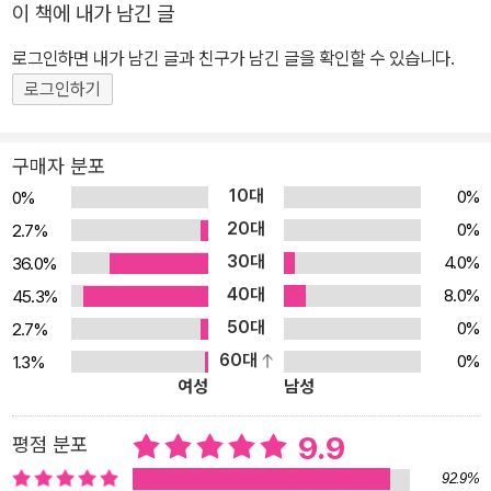
이 책에 내가 남긴 글
력에 좋다고 컬러링북만 내밀면 아이는 금방 질립니다. 오리고, 찾고,
로그인하면 내가 남긴 글과 친구가 남긴 글을 확인할 수 있습니다.
그리고, 접고… 다양한 활동을 할 수 있는〈괜찮아! 시리즈〉로 엄마표
로그인하기
집콕놀이의 영역을 확장하세요! 처음 해도 쉽게 따라할 수 있게 구성
되어 있지만 엄마와 이야기하며 활동하다 보면 정서적 안정감까지 더
해지겠지요? 오리고 붙이고 그리고 꾸미고 하는 모든 활동이 초등 그
구매자 분포
리기와 글씨쓰기 등에 필요한 학습준비 능력도 함께 발달시킬 거예
10대
0%
0%
요. 놀이로 하는 두뇌계발 그리고 오리고 접고 찾고 하는 다양한 놀이
20대
0%
2.7%
활동을 통해 두뇌계발은 물론 소근육 발달까지~ 직관적인 놀이북 그
30대
4.0%
36.0%
림만으로도 쉽게 이해할 수 있는 직관적인 디자인 눈으로 보고, 아이
40대
8.0%
45.3%
스스로 유추하고 생각할 수 있는 힘을 길러주세요. 그림 재주, 가르치
50대
0%
2.7%
는 재주 없어도 괜찮아~ 그림을 그려 달라는 아이 때문에 당황해본
60대
0%
1.3%
적 있는 엄마라도 괜찮아요. 처음으로 아이들을 가르쳐보는 젊은 어
여성
남성
린이집 선생님이라도 괜찮아요. 그저 아이의 눈높이에 맞춰 함께 활
동할 수 있으면 충분해요. 집중력·표현력 UP - 이리저리 선긋기(얼
9.9
평점 분포
굴) 관찰력·집중력 UP - 구석구석 숨은그림찾기(친구들 모여라) 창
92.9%
의력·표현력 UP - 알록달록 색칠하기(우리는 행복해) 관찰력·상상력