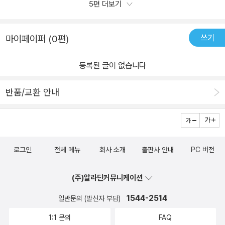
쉽게 따라할 수 있다보니 이대로 집콕놀이성공적일 것 같아요!과일파
5편 더보기
이, 냄비조각 등 선긋기도 정말 다양하다보니아이들이 그림을 찾는
놀이도 되고 선긋기는 기본적으로 할 수 있겠더라구요.몇년후에 초등
쓰기
마이페이퍼 (0편)
학교에 입학해서도글씨쓰기에도 도움이 될 것 같아서 아이들 집중력
강화,소근육발달에 도움이 되는 이리저리선긋기 얼굴 / 스쿨존에듀도
등록된 글이 없습니다
서 추천해드립니다!업체로부터 제품을 제공받아 작성된 후기입니다.
반품/교환 안내
로그인
전체 메뉴
회사 소개
출판사 안내
PC 버전
(주)알라딘커뮤니케이션
1544-2514
일반문의 (발신자 부담)
1:1 문의
FAQ