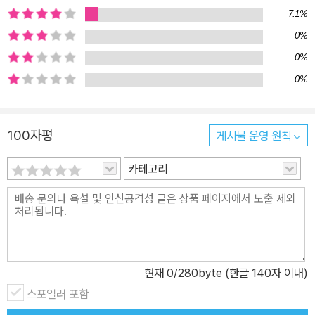
7.1%
UP - 빙글빙글 빠진그림찾기(시각놀이) 괜찮아 시리즈 2차분 4종으
0%
로 아이의 발달영역을 고루고루 채워주세요. 엄마표뿐 아니라 놀이활
동이 필요한 어린이집, 유치원, 초등 저학년, 미술학원 선생님표로도
0%
활용할 수 있어요!
0%
100자평
게시물 운영 원칙
카테고리
현재
0
/280byte (한글 140자 이내)
스포일러 포함