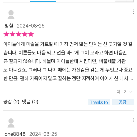
메뉴
빙혈
2024-08-25
아이들에게 미술을 가르칠 때 가장 먼저 밟는 단계는 선 긋기일 것 같
습니다. 어른들도 마음 먹고 선을 바르게 그어 보라고 하면 마음만
큼 잘되지 않습니다. 하물며 아이들한테 시킨다면, 삐뚤빼뚤 가관
도 아니겠죠. 그러나 그 나이 때에는 자신감을 갖는 게 무엇보다 중요
한 만큼, 괜히 기죽이지 말고 잘하는 점만 지적하여 아이가 신 나서 다
음 단계를 밟을 수 있게 북돋워야 하겠습니다. 이 교재에는 다양한 주
더보기
제를 주고, 아이한테 선을 긋게 합니다. 예를 들면 p3에는 여러 모양
공감 (
2
)
댓글 (0)
을 한 차들이 나오는데, 푸드트럭, 스쿨버스, 택시(노랑색) 등이 그것
입니다. 실제로 이런 차들이 그렇게 운행하는지는 제가 모르겠으
나, 푸드트럭은 이 책 안에서는 마치 산봉우리의 능선처럼 삼각형
메뉴
을 그리며 움직이는가 봅니다. 그런가하면 택시는 직선으로 올라가
one8848
2024-08-25