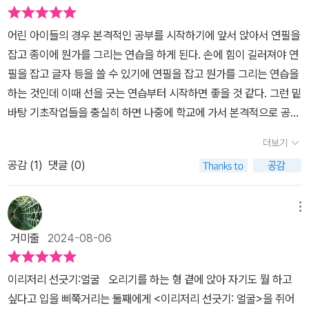
다 사선으로 내려오기를 반복합니다. 이런 선 속에는 일종의 규칙
이 보이는데, 아이들은 재빨리 저런 패턴에 익숙해지면서 점선을 따
어린 아이들의 경우 본격적인 공부를 시작하기에 앞서 앉아서 연필을
라 똑같이 선을 그으며 교재의 의도대로 활동하게 됩니다. p7에
잡고 종이에 뭔가를 그리는 연습을 하게 된다. 손에 힘이 길러져야 연
는 아이들이 좋아라하는 동물들이 제시됩니다. 맨위는 생쥐 같고, 중
필을 잡고 글자 등을 쓸 수 있기에 연필을 잡고 뭔가를 그리는 연습을
간은 소, 아래는 고양이처럼 보보입니다. 쥐는 마치 수학의 sine 곡선
하는 것인데 이때 선을 긋는 연습부터 시작하면 좋을 것 같다. 그런 밑
처럼 구불구불 움직이는가 본데, 점선을 따라가다 보면 치즈 조각
바탕 기초작업들을 충실히 하면 나중에 학교에 가서 본격적으로 공부
에 닿게 됩니다. 소는 직사각형 여럿을 살짝 오른쪽으로 구부려 늘어
를 하게 될 때 어렵지 않게 앉아 바르게 연필을 잡고 집중력있게 공부
놓은 패턴으로 움직이는데, 끝까지 가면 키가 큰 풀더미가 나옵니
더보기
를 할 수 있게 되는 것이다. 그런 면에서 학습준비 능력을 길러주는 선
다. p6(왼쪽 페이지)의 세 동물들은 각각 기린, 얼룩말, 치타라고 분
공감 (
1
)
댓글 (0)
긋기 과정이 어린 아이들에게 유익한 시간이 될 것이라는 생각이 들
명히 이름이 나오는데, p7에서는 이름이 없습니다. 아마 독자들에
었다.​이 책에는 다양한 선긋기가 등장한다. 동물부터 우리 일상생활
게 직접, 그 동물들이 무엇인지까지를 생각해 보게 하려는 교재의 의
에서 볼 수 있는 사물들까지 다양한 대상들이 등장해 선긋기와 이야
메뉴
도가 아닐까 생각해 봅니다. 바다에는 딱딱한 껍질을 가진 동물들
기를 만들어내고 있다. 엄마나 아빠가 아이와 함께 이 책을 본다면 선
이 많이 사는 것 같기도 합니다. p15를 보면 제목이 "딱딱한 껍질
거미줄
2024-08-06
긋기를 하기에 앞서 어떤 지시문이 있는지 잘 읽어주며 흥미를 유발
의 바다 생물"입니다. 이 동물들 앞에도 점선이 놓여서 우리 어린 독
할 수 있을 것이다. 페이지에 등장하는 사물이나 동물을 보며 어떤 이
자들에게 따라서 그어 보게 하는데, 교재는 이 구불구불한 선들이 실
이리저리 선긋기:얼굴 오리기를 하는 형 곁에 앉아 자기도 뭘 하고
야기를 떠올리며 선긋기를 하면 좋은지 알려주다보면 자연스럽게 상
제로 이 동물들이 움직이는 모습과 비슷하다고 암시하는 듯합니
싶다고 입을 삐쭉거리는 둘째에게 <이리저리 선긋기: 얼굴>을 쥐어
상력과 창의력도 길러줄 수 있기 때문이다.​단순한 선긋기 과정도 나