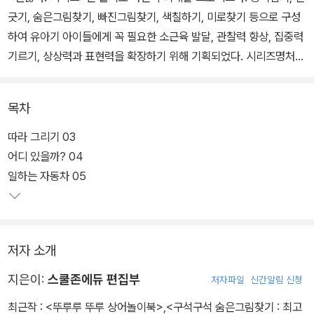
긋기, 숨은그림찾기, 빠진그림찾기, 색칠하기, 미로찾기 등으로 구성
하여 유아기 아이들에게 꼭 필요한 소근육 발달, 관찰력 향상, 집중력
기르기, 상상력과 표현력을 확장하기 위해 기획되었다. 시리즈명처럼
서툴러도, 손재주가 없어도, 정확하지 않아도 다 괜찮은 놀이책이다.
목차
색칠하기가 아이의 정서와 집중력에 좋다고 컬러링북만 내밀면 아이
는 금방 질린다. 오리고, 찾고, 그리고, 접고… 다양한 활동을 할 수 있
따라 그리기 03
는〈괜찮아! 시리즈〉로 엄마표 집콕놀이의 영역을 확장해보자. 처음 해
어디 있을까? 04
도 쉽게 따라할 수 있게 구성되어 있지만 엄마와 이야기하며 활동하
일하는 자동차 05
다 보면 정서적 안정감까지 더해진다. 오리고 붙이고 그리고 꾸미고
하는 모든 활동이 초등 그리기와 글씨쓰기 등에 필요한 학습준비 능
력도 함께 발달시킬 것이다.
저자 소개
지은이:
스쿨존에듀 편집부
저자파일
신간알림 신청
최근작 :
<뚜루루 뚜루 상어놀이북>
,
<구석구석 숨은그림찾기 : 최고