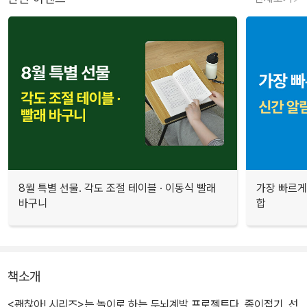
8월 특별 선물. 각도 조절 테이블 · 이동식 빨래
가장 빠르게
바구니
합
책소개
<괜찮아! 시리즈>는 놀이로 하는 두뇌계발 프로젝트다. 종이접기, 선