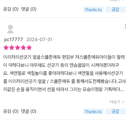
이었답니다.얼굴 모양 그림도 4가지 정도 되는데, 눈, 코, 입, 머리카
추천해요♥@schoolzone_edu#스쿨존에듀 #컬처블룸 으로부터
공감 (
0
)
댓글 (0)
락을 재미난 선으로 따라 그리며 표현력을 기를 수 있도록 구성된 책
도서 협찬을 받아 서평을 작성하였습니다#이리저리선긋기 #괜찮아
이었습니다.얇은 워크북 형식으로 되어 있어서 나들이를 갈 때에도
시리즈 #시각놀이 #창의력 #집중력#운필력기르기 #창의미술 #액
휴가를 떠날 때에도 할 수 있을 것 같았고,우선 아이들의 운필력을 길
메뉴
티비티북 #책육아 #귤이네책장​
러 줄 수 있다는 것에서 참 좋다고 느꼈습니다.안타깝게도 요즘 아이
pc17777
2024-07-31
들은 연필 잡는 것 자체의 행위를 싫어하니까요...ㅠ.ㅠ스쿨존에듀의
<이리저리 선 긋기>를 통해 연필을 잡고 쓱싹쓱싹 선도 그어보는 활
이리저리선긋기 얼굴스쿨존에듀 편집부 저스쿨존에듀아이들이 필력
동을 통해서 우리 아이들이 여러 방면으로 균형있게 잘 자라갈 것 같
이 약하다보니 아무래도 선긋기 등의 연습을많이 시켜야겠더라구
아요~.*출판사로부터 책을 제공받았습니다.
요. 색연필로 색칠놀이를 좋아라하다보니 색연필을 사용해서선긋기
를 이리저리선긋기 얼굴 / 스쿨존에듀 를 통해서도전해봤습니다.고사
리같은 손을 움직이면서 선을 따라서 그리는 모습이정말 기특하더라
구요.마냥 색칠하는 것보다는 다양한 모양의 선을 따라서아이들의 필
더보기
력과 집중력을 길러줄 수 있어서 이리저리선긋기 얼굴 / 스쿨존에듀
공감 (
0
)
댓글 (0)
도서 활용하기 좋을 것 같아요!아이들 유치원방학이 한달이다보니 한
달동안뭐하지 하면서 고민되었는데 처음하는 아이들인데도불구하고