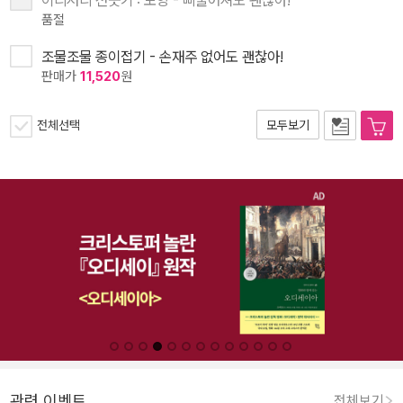
품절
조물조물 종이접기 - 손재주 없어도 괜찮아!
판매가
11,520
원
전체선택
모두보기
관련 이벤트
전체보기