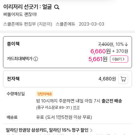
이리저리 선긋기 : 얼굴
삐뚤어져도 괜찮아!
스쿨존에듀 편집부
(지은이)
스쿨존에듀
2023-03-03
종이책
7,400
원,
10%
6,660
원
+ 370원
5,661
원
카드최대혜택가
더보기
전자책
4,680
원
수령예상일
양탄자배송
밤 10시까지 주문하면 내일 아침 7시
출근전 배송
(중구 서소문로 89-31 )
변경
배송료
유료 (도서 1만5천원 이상 무료)
알라딘 만권당 삼성카드, 알라딘 15% 청구 할인