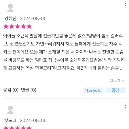
양, 2권은 얼굴로 이 책 《이리저리 선긋기: 얼굴》은 선긋기 시리즈 2
메뉴
권입니다.삐뚤어져도 괜찮을 정도로 선긋기를 할 수 있는 《이리저리
강혜진
2024-08-05
선긋기: 얼굴》은 연필을 손에 쥘 수 있는 아이라면 누구나 할 수 있습
니다.이 책 《이리저리 선긋기: 얼굴》의 선긋기를 하는 방법은 아주 간
아이들 소근육 발달에 선긋기만큼 좋은게 없죠?엉덩이 힘도 걸러주
단하고 쉽지만 아이들의 흥미를 유발하기 위해 동영상을 보아도 좋을
고, 또 연필잡기도 자연스러워져서 저도 둘째에게 선긋기는 자주 시
것 같습니다.QR코드를 통해 동영상을 보며 따라할 수도 있습니다.
키는 편이에요!오늘 제가 소개할 책은 내 아이와 나누는 친밀한 교감
창의력과 집중력을 높여줄 동영상입니다.이 책의 큰 특징은 아이들이
을 바탕으로 하는 엄마표 집콕놀이를 소개해볼게요손은“뇌와 긴밀하
하고 싶어하는 선긋기 페이지를 스스로 선택하게 하고 자유롭게 할
게 교감하는 핵심 연결고리”라고 하지요. 제2의 뇌라 불리는 손을 조
수 있다는 것입니다.호기심을 자극하고 마음에 드는 곳부터 시작해도
물조물 움직이면서 아이의 두뇌는 함께 자라게 됩니다. 소근육 발달
됩니다. 점선을 따라 가다 보면 그림이 완성되는 즐거움을 느낄 수 있
더보기
은 기본, 협응력 연습으로 좌뇌와 우뇌가 고르게 발달하게 됩니다. <
습니다.삐뚤빼뚤해도 좋고 다양한 색으로 채워도 좋습니다. 아이의
공감 (
0
)
댓글 (0)
괜찮아! 시리즈>는 놀이로 하는 두뇌계발 프로젝트입니다. 종이접기,
창의력과 표현력을 길러줄 수 있는 놀이책입니다.선으로 표현할 수
선긋기, 숨은그림찾기, 빠진그림찾기, 색칠하기, 미로찾기 등으로 구
있는 다양한 그림을 통해 아이의 상상력을 키워줄 수 있습니다. 또
성하여 유아기 아이들에게 꼭 필요한 소근육 발달, 관찰력 향상, 집중
메뉴
《이리저리 선긋기: 얼굴》에는 아이들이 좋아할 수 있는 그림들이 많
력 기르기, 상상력과 표현력을 확장하기 위해 기획되었습니다. 시리
습니다. 남자아이들을 위한 각종 자동차와 농기구, 동물 등이 있습니
캣도그
2024-08-06
즈명처럼 서툴러도, 손재주가 없어도, 정확하지 않아도 다 괜찮은 놀
다.이 책 《이리저리 선긋기: 얼굴》은 아이가 연필을 잡고 선을 따라