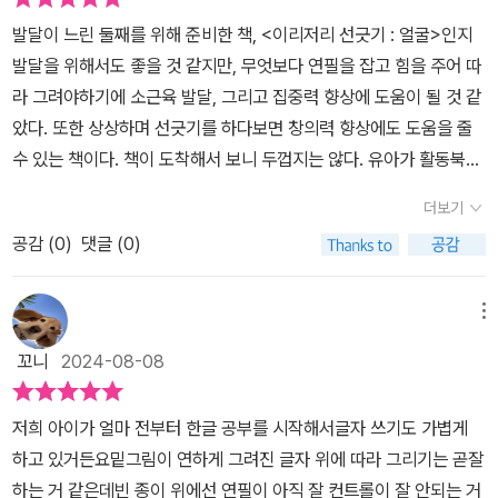
이책입니다. 오리고, 찾고, 그리고, 접고… 다양한 활동을 할 수 있는
그리는 놀이라 손의 힘을 기르고 손가락을 사용할 수 있는 놀이입니
발달이 느린 둘째를 위해 준비한 책, <이리저리 선긋기 : 얼굴>인지
〈괜찮아! 시리즈〉로 엄마표 집콕놀이의 영역을 확장하세요!처음 해도
다.물론 아직 연필 잡는 법에 대해 잘 모르고 할 수 없을 수도 있지만
발달을 위해서도 좋을 것 같지만, 무엇보다 연필을 잡고 힘을 주어 따
쉽게 따라할 수 있게 구성되어 있지만 엄마와 이야기하며 활동하다
조금씩 놀이를 하다보면 잘 따라할 수 있을 것입니다.선은 아이들이
라 그려야하기에 소근육 발달, 그리고 집중력 향상에 도움이 될 것 같
보면 정서적 안정감까지 더해지겠지요? 오리고 붙이고 그리고 꾸미
잘 따라할 수 있게 점선으로 되어 있고 그 위를 그대로 따라 그리면 됩
았다. 또한 상상하며 선긋기를 하다보면 창의력 향상에도 도움을 줄
고 하는 모든 활동이 초등 그리기와 글씨쓰기 등에 필요한 학습준비
니다.곡선, 직선, 지그재그 곡선, 지그재그 직선과 같은 선과 직사각
수 있는 책이다. 책이 도착해서 보니 두껍지는 않다. 유아가 활동북으
능력도 함께 발달시킬 거예요.
형, 별 모양, 아이스크림 모양, 동그라미, 달팽이 모양, 버섯 모양, 나
로 사용하기 적당한 정도. 너무 두꺼워도 펼쳐서 쓰기 힘들고 질릴 수
더보기
뭇잎 모양 등 다양합니다.선을 그으면서 다양한 사물의 그림들을 통
있으니까.​활동지를 인터넷에서 찾아서 프린트해서 사용할 수도 있지
해 사물의 이름도 익힐 수 있습니다. 아이들에게 친숙한 동물을 비롯
공감 (
0
)
댓글 (0)
만 하나하나 자료를 찾아 다운로드 받고 프린트하는 것도 번거롭기때
해 나뭇잎, 식물, 자동차, 과일 등입니다.그리고 자신이 선을 그어 만
문에 이렇게 책으로 사는 것을 선호하는 편이다. 또한 책으로 되어 있
든 그림을 색칠을 할 수 있는 공간도 있어 무척 재밌는 놀이책이 될 것
으면 여행갈 때도 한 권 챙겨가기 편하다. 책에도 나와 있듯이 소근육
메뉴
같습니다. ​출판사로부터 도서를 제공받아 작성한 리뷰입니다
발달과 협응력 연습으로 좌뇌, 우뇌 고르게 발달하는데 도움을 준다.
꼬니
2024-08-08
창의력이 높아지고, 학습 준비 능력도 늘어난다. 또한 숨어있는 이야
기를 생각하면서 상상력도 키울 수 있다. QR코드가 있어서 폰으로
저희 아이가 얼마 전부터 한글 공부를 시작해서글자 쓰기도 가볍게
찍으면 유튜브 동영상으로 연결된다.교재에 나온 내용들이 영상에 등
하고 있거든요밑그림이 연하게 그려진 글자 위에 따라 그리기는 곧잘
장해서 보면서 따라 그려도 좋을 것 같다. 이렇게 활용해요!차례를 보
하는 거 같은데빈 종이 위에선 연필이 아직 잘 컨트롤이 잘 안되는 거