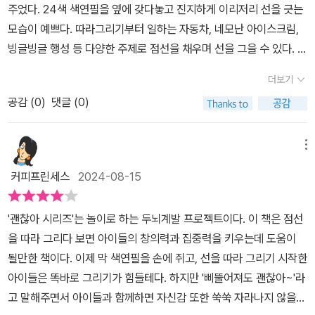
다. 세 동물들은 각각 게, 새우, 가재로 보입니다. 바다에도 가재가 사
주었다. 24색 색연필을 옆에 갖다놓고 진지하게 이리저리 선을 긋는
오지만 사진에 첨부했듯이 하나의 그림으로 완성되는 선긋기도 있다.
니, 이상할 건 없습니다. 트럭이라고 해도 한 가지 패턴으로만 자취
모습이 예쁘다. 따라그리기부터 일하는 자동차, 네모난 아이스크림,
파마머리나 모자, 목도리 등을 선긋기로 완성해보는 것인데 이런 그
가 생긴다는 법은 없습니다. p21을 보면 빨간 트럭 한 대, 그 덩치
빙글빙글 행성 등 다양한 주제로 점선을 채우며 선을 그을 수 있다. 조
림을 완성하다보면 좀 더 정교한 연필잡기 동작이 필요할 것이다. 그
에 맞게 바퀴도 울퉁불퉁하며 정말 큰데, 어떤 길에서는 삼각형 모양
막만한 손으로 제법 깔끔하게 그리려고 노력한다. 삐뚤어져도 괜찮다
런 과정을 통해 좀 더 손근육을 세심하게 쓰는 법을 배울 수 있고 주변
더보기
으로, 어떤 길에서는 직선으로, 또 어떤 때에는 유선형 자취를 남기
고 했는데 조심조심 천천히 선을 따라 그림을 완성한다. 생쥐가 치즈
사물 중에 선긋기로 표현할 수 있는 것들이 어떤 것들이 있는지 살펴
는 등 다채롭습니다. 이 다양한 선들을 아이들이 따라 긋게 하는데, 처
공감 (
0
)
댓글 (0)
를 먹으려고 꼬불꼬불한 선을 따라가거나 고양이가 생선을 먹으려고
보면 좀 더 관찰력도 좋아지지 않을까 싶다.​사실 미술을 처음 배우게
음에는 쉽지 않을 듯합니다. 다양한 선들을 그어 보면서 창의력도 기
포물선을 따라가는 모습이 귀엽다. 동물 친구들이 먹이를 찾아갈 수
되면 선긋기부터 시작하게 된다. 선을 다양하게 그어보고 굵기도 다
르고, 마음먹은 대로 선이 그어지면 성취감도 느낄 수 있는 교재였습
있게 <도와주세요>라는 주제로 페이지를 마련했다. 한편 마트료시카
메뉴
양하게 그려보며 기초작업들을 배우는데 아이들에게 본격적으로 다
니다. *출판사에서 제공된 도서를 받고 주관적으로 작성된 서평입
를 닮은 얼굴을 선을 따라 그리기도 하고 번개 맞은 듯한 꼬불꼬불한
양한 분야를 학습시키기에 앞서 선긋기는 유용한 작업이란 생각이 들
커피프린세스
2024-08-15
니다.
머리카락을 선을 따라 그리며 그림을 완성하기도 했다. 색칠은 덤이
었다. 책을 어떻게 활용하느냐에 따라 아이들에게 기대할 수 있는 학
다. 둘째 아이가 형 못지않게 실력을 뽐내니 첫째도 자신이 하던 걸 내
습효과가 커지기에 책 초반에 나오는 활용법들을 유의해서 보고 아이
'괜찮아 시리즈'는 놀이로 하는 두뇌계발 프로젝트이다. 이 책은 점선
팽개치고 선긋기에 동참한다. 무엇보다 소근육이 발달하며 필기구
와 함께 해보면 좋을 것이란 생각이 들었다.​​*이 책은 출판사를 통해
을 따라 그리다 보면 아이들의 창의력과 집중력을 키우는데 도움이
를 제대로 잡는 연습까지 되는 것 같아 흐뭇하다. 패드 영상만 즐겨보
지원받았습니다.
될만한 책이다. 이제 막 색연필을 손에 쥐고, 선을 따라 그리기 시작한
다가 직접 종이에 그림을 완성하니 만족도가 높아지는 것 같다. 아날
아이들은 똑바로 그리기가 힘들테다. 하지만 '삐뚤어져도 괜찮아~'라
로그 방식의 독서와 학습을 지향해야겠다. 괜찮아 시리즈를 살펴보
고 말해주면서 아이들과 함께하면 자신감 또한 쑥쑥 자라나지 않을까
니 아이들이 접한 것 외에도 구석구석 숨은그림찾기나 요리조리 오려