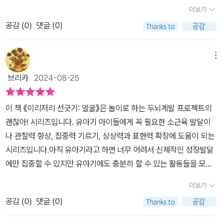
싶다.​이 책은 꼭 순서대로 할 필요는 없다. 어린아이들이 오래 집중하
붙이기, 알록달록 색칠하기 등이 있어 구매할 예정이다. 집에서 같이
더보기
는 것도 힘든일인데, 마음에 드는 곳부터 하면 된다. 게다가 페이지마
하기 좋은 교재같다. [출판사로부터 도서 협찬을 받았고 본인의 주
공감 (
0
)
댓글 (0)
다 제목이 있다. '찾아보세요. 기린, 얼룩말, 치타의 먹이를 찾아 선을
관적인 견해에 의하여 작성함]ㄴㅁㄴㄹㄴㅇㄹㄴㅇㄹㄹㅇㄴㄴㄴㅇㄹ
따라 그려보아요'라는 미션을 주어지기 때문에 선을 따라 그었을 뿐
ㅁㄴㅇ
인데, 표현력도 상승할 수가 있다. 또 다양한 필기도구로 선을 그릴수
메뉴
있다. 색을 바꿔가면서 그리다 보면 창의력 또한 상승할 수 있다. 선으
브리카
2024-08-25
로 표현할 수 있는 다양한 그림을 그리다 보면 상상력이 향상되는 소
리가 들리는 듯하다. 재미난 놀이를 하면서 아이들 스스로가 유추해
이 책 《이리저리 선긋기: 얼굴》은 놀이로 하는 두뇌계발 프로젝트의
고 생각할 수 있는 힘을 길러주는 것이 앞으로의 두뇌발달에 도움이
괜찮아! 시리즈입니다. 유아기 아이들에게 꼭 필요한 소근육 발달이
될 수 있다. 아이들은 색연필과 종이만 있으면 혼자서도 이리저리 선
나 관찰력 향상, 집중력 기르기, 상상력과 표현력 확장에 도움이 되는
을 그리고 그림을 그리며 형태를 만들어 가는데, 이 책을 함께하면 시
시리즈입니다.아직 유아기라고 하면 너무 어려서 신체적인 성장발달
간가는 줄 모르고 한참을 공부할 수 있을 것이다.​집중력이 조금 부족
에만 집중할 수 있지만 유아기에도 충분히 할 수 있는 활동들을 모았
한 아이들에게 한가지 활동만을 하게 된다면 금방 싫증을 낼텐데, 이
습니다.구석구석 숨은그림찾기나 알록달록 색칠하기, 요리조리 오려
괜찮아 시리즈를 활용하면 다양한 활동으로 더워서 놀이터에 나가지
더보기
붙이기 등 아이들이 충분히 할 수 있는 활동으로 만들어진 놀이용 책
도 못하는데 즐거운 하루하루를 보내며 아이들의 두뇌발달에 많은 도
공감 (
0
)
댓글 (0)
시리즈입니다.이 책 《이리저리 선긋기: 얼굴》는 삐뚤어져도 괜찮을
움이 될 것 같다.
정도로 이러저리 마구 선을 그으며 놀 수 있는 놀이책입니다.1권은 모