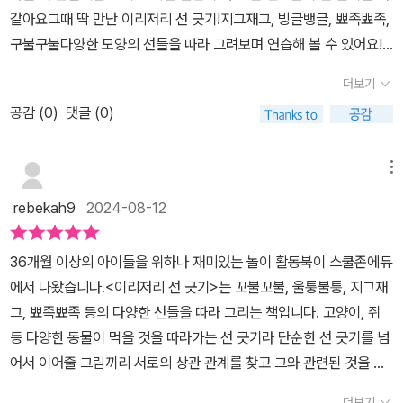
면 다양한 따라 그리기, 선긋기가 나오는데 원하는 부분부터 해도 좋
같아요그때 딱 만난 이리저리 선 긋기!지그재그, 빙글뱅글, 뾰족뾰족,
다. 기본 선긋기 연습 먼저 하겠다면 앞에서부터 따라가면 된다. 삐뚤
구불구불다양한 모양의 선들을 따라 그려보며 연습해 볼 수 있어요!
빼뚤 해도, 다양한 색을 채워도 좋다. 자유롭게 활용하면 된다. 교재
평소에도 끄적이기를 좋아하는 아이라서이런 워크북을 너무나 반기
구성. 초반에는 쉽게 반복되는 선 따라하기를 연습한다. 자기 멋대로
더보기
네요^^다양한 컬러의 색연필과 싸인펜을 사용해서 선 긋기를 해봅니
하고 있기는 하지만 연필로 끼적이는데 관심이 많기 때문에 교재에도
공감 (
0
)
댓글 (0)
다아이의 시선을 끈 건 다양한 그림들도 한몫해요이 새는 핑크색 새
관심을 보였다. 예쁘게 따라그리지는 못해도 조금씩 따라하려는 모습
네? 이 새는 보라색 새네! 하면서 연필 색도 고르더라고요소주제가
도 보이고, 그러다가 또 자기 멋대로 그리기도 하고...선대로 그리기
함께하니 이야기도 나눠보면 더 좋아요수직, 대각선, 원 모양 다양한
메뉴
연습도 하고 자유롭게 그리기도 하고 편하게 활용하기 좋다. 아이들
방향으로 선 긋기를 따라 해볼 수 있어서나중에 글자를 쓸 때도 많은
이 좋아하는 동물, 아이스크림, 사탕 등도 나와서 흥미를 유발하고, 식
rebekah9
2024-08-12
도움이 될 거 같아요삐뚤빼뚤하지만 우리 아이들은 최선을 다하고 있
물이 아닌 것을 알아보는 퀴즈도 있다.선긋기를 다양한 활동으로 즐
어요선 긋기 연습을 하고 얼굴을 따라 그려볼 수 있는 그림이 4 페이
길 수 있어서 좋았다. 또한 직선, 곡선, 여러 가지 모양의 선들을 그리
36개월 이상의 아이들을 위하나 재미있는 놀이 활동북이 스쿨존에듀
지가 담겨있어요선을 따라 얼굴을 완성하고 예쁘게 색칠까지 해볼 수
는 연습을 할 수 있어 좋았다.기존에 늘 너무 쉬운 도형만 그려줬는데,
에서 나왔습니다.<이리저리 선 긋기>는 꼬불꼬불, 울퉁불퉁, 지그재
있어요37개의 이야기가 담긴 다양한 그림들과 함께쫑알 쫑알 하며
교재 활용해서 다양한 선긋기도 연습해야겠다.​[출판사로부터 도서 협
그, 뾰족뾰족 등의 다양한 선들을 따라 그리는 책입니다. 고양이, 쥐
선을 그리면재미있게 우리 아이들의 소근육 발달은 저절로 ㅎㅎ소근
찬을 받았고 본인의 주관적인 견해에 의하여 작성함]
등 다양한 동물이 먹을 것을 따라가는 선 긋기라 단순한 선 긋기를 넘
육 발달과 협응력 연습으로 좌뇌, 우뇌를 고르게 발달 시킬 수 있어요
어서 이어줄 그림끼리 서로의 상관 관계를 찾고 그와 관련된 것을 연
우리 딸이 부산 여행에도 들고 간다는 워크북ㅎㅎ방학기간에도 여행
결하도록 되어 있어요.영유아기 아이들의 인지발달에 도움이 되는 책
때도 우리 아이의 소근육 발달을 책임져줄선 긋기 워크북 만나보시길
더보기