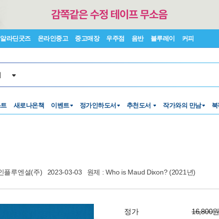
알라딘굿즈
온라인중고
중고매장
우주점
음반
블루레이
커피
서
스트
새로나온책
이벤트
정가인하도서
추천도서
작가와의 만남
북
인플루엔셜(주)
2023-03-03
원제 : Who is Maud Dixon? (2021년)
정가
16,800