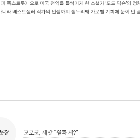
피 폭스트롯》으로 미국 전역을 들썩이게 한 소설가 ‘모드 딕슨’의 정
아니라 베스트셀러 작가의 인생까지 송두리째 가로챌 기회에 눈이 먼 
그
문장
모로코, 세맛 “윌콕 씨?”