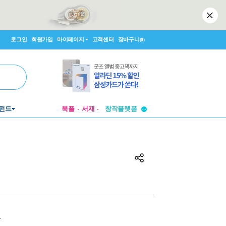
로그인
회원가입
마이페이지
고객센터
장바구니
(0)
투비컨티뉴드
펀드
북플
서재
창작플랫폼
투비컨티뉴드
원