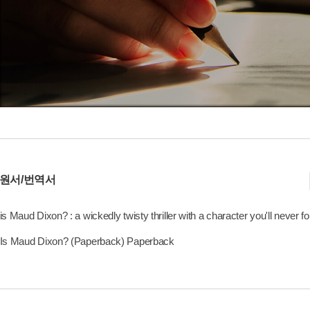
 원서/번역서
s Maud Dixon? : a wickedly twisty thriller with a character you'll never
Is Maud Dixon? (Paperback) Paperback