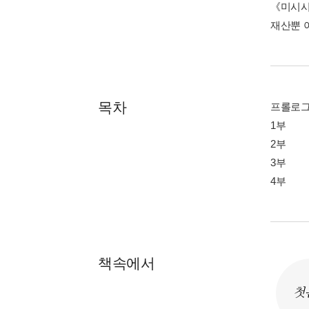
《미시시
재산뿐 
목차
프롤로
1부
2부
3부
4부
책속에서
첫