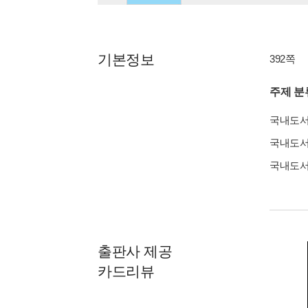
기본정보
392쪽
주제 분
국내도
국내도
국내도
출판사 제공
카드리뷰