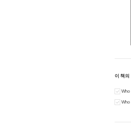
이 책의
Who i
Who 