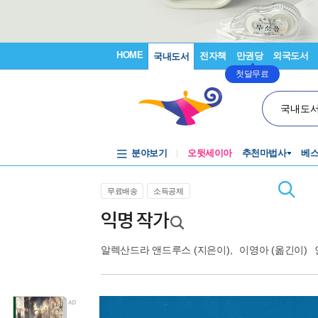
HOME
전자책
만권당
외국도서
국내도서
첫달무료
국내도
분야보기
오뒷세이아
추천마법사
베
무료배송
소득공제
익명 작가
알렉산드라 앤드루스
(지은이),
이영아
(옮긴이)