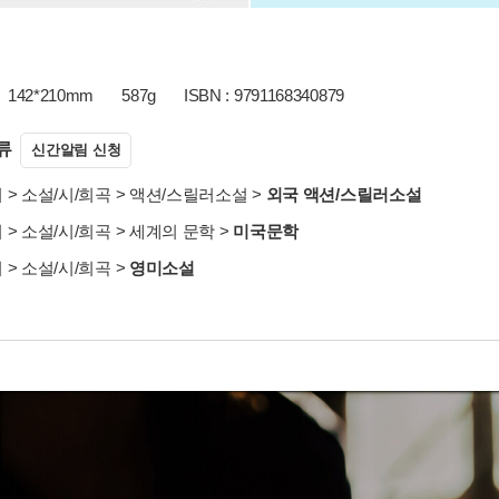
142*210mm
587g
ISBN : 9791168340879
류
신간알림 신청
서
>
소설/시/희곡
>
액션/스릴러소설
>
외국 액션/스릴러소설
서
>
소설/시/희곡
>
세계의 문학
>
미국문학
서
>
소설/시/희곡
>
영미소설