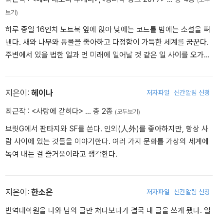
평소 대외적인 활동을 꺼리던 나는 1월 1일을 맞이해 새로운 결심을
보기)
한다. 지방에 거주하는 환경상 쉽지 않은 조건이었지만 오래전 서비
하루 종일 16인치 노트북 앞에 앉아 낮에는 코드를 밤에는 소설을 쪄
스가 종료된 게임의 ‘최애캐 생일카페’가 열리는 서울 행사에 참석하
낸다. 새와 나무와 동물을 좋아하고 다정함이 가득한 세계를 꿈꾼다.
기로 결정한 것이다. 그 이례적인 결심의 이면에는 나만의 작고 소중
주변에서 있을 법한 일과 먼 미래에 일어날 것 같은 일 사이를 오가며
한 동기가 있었는데……. 주인공이 펫로스를 극복하는 과정을 서브컬
글감을 수집한다. 단편 앤솔러지 『성리학 펑크 2077』로 작품 활동을
처 문화를 향유하는 순간들과 연결 지어 소소한 감동을 선사하는 작
시작했다. 제3회 브릿G 로맨스릴러 문학 공모전에서 우수상을 수상
품.
했고, 2023 SF스토리 공모전에서 대상을 수상했다.
지은이:
헤이나
저자파일
신간알림 신청
봄꽃 고개 들거든 / 유권조
최근작 :
<사랑에 갇히다>
… 총 2종
(모두보기)
매서운 추위가 몰아닥친 2월, 임금이 전쟁을 공언한 봄을 기다리던
브릿G에서 판타지와 SF를 쓴다. 인외(人外)를 좋아하지만, 항상 사
백인대장은 쉰 명도 채 남지 않은 군병을 통솔하며 마지막까지 전선
람 사이에 있는 것들을 이야기한다. 여러 가지 문화를 가상의 세계에
을 지키고 있었다. 한파와 군물 부족으로 병사들의 죽음과 탈영이 반
녹여 내는 걸 즐거움이라고 생각한다.
복되던 어느 날, 백인대장은 스스로 모종의 결단을 내린다. 어명만을
기다리던 충직한 무관이 봄을 기다리며 맞이한 시간을 처연한 필치로
그려내는 작품.
지은이:
한소은
저자파일
신간알림 신청
좋은 아침입니다 / 루주아
번역대학원을 나와 남의 글만 쳐다보다가 결국 내 글을 쓰게 됐다. 일