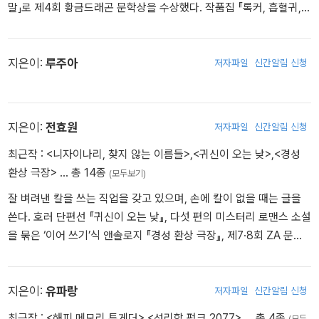
말」로 제4회 황금드래곤 문학상을 수상했다. 작품집 『록커, 흡혈귀,
으로, 책의 형태를 넘어 다양한 이야기가 모이는 브릿G의 개성을 함
슈퍼맨 그리고 좀비』, 『인류의 종말은 투표로 결정되었습니다』에 참
축하여 담아내고자 했다.
여했고, 『오크 변호사』, 『연중무휴 던전: 던전의 12가지 모습』, 『휘안:
개벽의 군주』, 『테마는 용사로 정했습니다』 등을 썼다.
지은이:
루주아
저자파일
신간알림 신청
“당신이 찾아 헤매는 건 책이 아니야! 당신은 낡은 축음기 음반에서,
낡은 영화 필름에서, 그리고 오래된 친구들에게서 책에서 구할 수 있
는 것과 마찬가지 것들을 얻을 수 있지. 자연 속에서, 그리고 당신 자
신 속에서 찾아보시오. 책이란 단지 많은 것들을 담아 둘 수 있는 그릇
지은이:
전효원
저자파일
신간알림 신청
의 한 종류일 따름이니까. 우리가 잃어버릴까 봐 두려워하는 것들을
최근작 :
<니자이나리, 찾지 않는 이름들>
,
<귀신이 오는 낮>
,
<경성
담아 두는 것이지. 책 자체에는 전혀 신비스럽거나 마술적인 매력이
환상 극장>
… 총 14종
(모두보기)
없소. 그 매력은 오로지 책이 말하는 내용에 있는 거요. 우주의 삼라만
상들을 어떤 식으로 조각조각 기워서 하나의 훌륭한 옷으로 내보여
잘 벼려낸 칼을 쓰는 직업을 갖고 있으며, 손에 칼이 없을 때는 글을
주는지, 그 이야기에 매력이 있는 것이오.” ―레이 브래드버리, 『화씨
쓴다. 호러 단편선 『귀신이 오는 낮』, 다섯 편의 미스터리 로맨스 소설
451』 중에서
을 묶은 ‘이어 쓰기’식 앤솔로지 『경성 환상 극장』, 제7·8회 ZA 문학
공모전 수상 작품집 『좀비 낭군가』, 프롤레타리아 장르 단편선 『어느
노동자의 모험』, 안전가옥 X 왓챠 공모전 앤솔로지 『이중생활자』, 제
■ 수록작 소개
3·4회 테이스티 문학상 작품집인 『사건은 식후에 벌어진다』 등 다양
지은이:
유파랑
저자파일
신간알림 신청
새해에는 만나러 갈게 / 지야
한 작품 집필에 참여했다.
최근작 :
<해피 메모리 투게더>
,
<성리학 펑크 2077>
… 총 4종
(모두