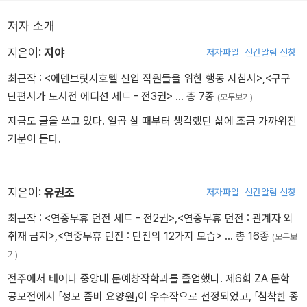
력을 만끽할 수 있는 앤솔러지로 선보인다. ‘소일장’이란 같은 소재로
저자 소개
글을 쓰는 백일장이라는 뜻에서 붙여진 이름으로, 2017년 브릿G 오
픈 직후부터 작가들의 자발적인 기획으로 30회차 이상 꾸준히 진행
지은이:
지야
저자파일
신간알림 신청
되어 온 글쓰기 이벤트이다.
최근작 :
<에덴브릿지호텔 신입 직원들을 위한 행동 지침서>
,
<구구
읽고 있던 웹소설에 악플을 달았다가 다음 날 그 세계 속에서 낯선 천
단편서가 도서전 에디션 세트 - 전3권>
… 총 7종
(모두보기)
장을 마주하게 된 무협 빙의물부터 2004년 마비노기 귀신 사건을 모
지금도 글을 쓰고 있다. 일곱 살 때부터 생각했던 삶에 조금 가까워진
티프로 삼아 정체불명의 버그를 다룬 오싹한 게임 호러, 부동산 문제
기분이 든다.
나 산재 사망 사고 등 한국사회의 병폐를 지적하는 사회파 소설, 행성
개척을 위해 떠나간 먼 우주에서 연인을 기다리는 서정적인 SF까지,
수록된 12편의 이야기들은 1년의 시간과 계절을 다채롭게 넘나드는
지은이:
유권조
장르와 내용으로 구성되어 있다. 제4회 황금드래곤 문학상을 수상한
저자파일
신간알림 신청
유권조 작가부터, 온라인상에서 뜨거운 화제를 모았던 최초의 규칙괴
최근작 :
<연중무휴 던전 세트 - 전2권>
,
<연중무휴 던전 : 관계자 외
담 테마 단편집 『에덴브릿지 호텔 신입 직원들을 위한 행동 지침서』
취재 금지>
,
<연중무휴 던전 : 던전의 12가지 모습>
… 총 16종
(모두보
에 참여한 지야 작가 등 개성 있는 작가들이 대거 참여한 본 도서는 브
기)
릿G 6주년을 기념해 무료 전자책으로 전격 공개된다.
전주에서 태어나 중앙대 문예창작학과를 졸업했다. 제6회 ZA 문학
참고로 『당신이 찾아 헤매는 건 책이 아니야!』라는 제목은 환상 문학
공모전에서 「성모 좀비 요양원」이 우수작으로 선정되었고, 「침착한 종
의 거장 레이 브래드버리의 대표작 『화씨 451』 속 문장을 인용한 것