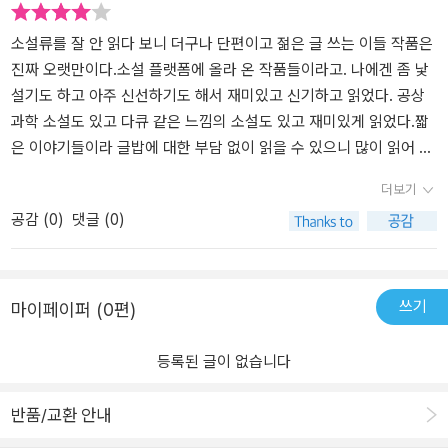
서 발생한 10월의 비극을 아련하게 회고한다.
소설류를 잘 안 읽다 보니 더구나 단편이고 젊은 글 쓰는 이들 작품은
직녀의 뜨개 교실 / 루주아
진짜 오랫만이다.소설 플랫폼에 올라 온 작품들이라고. 나에겐 좀 낯
어느 날 마을 변두리에 정착한 여자는 쓸모없는 천에서 실을 뽑아내
설기도 하고 아주 신선하기도 해서 재미있고 신기하고 읽었다. 공상
새로운 옷을 만드는 놀라운 기술 덕분에 ‘직녀’라 불리게 된다. 이 수
과학 소설도 있고 다큐 같은 느낌의 소설도 있고 재미있게 읽었다.짧
선공은 11월에 새로운 취미를 시작할 겸 뜨개 교실을 열었는데, 가난
은 이야기들이라 글밥에 대한 부담 없이 읽을 수 있으니 많이 읽어 보
한 마을이었던 탓에 새 옷을 얻어 입게 된 아이들 사이에서 큰 인기를
시면 좋을 듯 싶다.
모은다. 고급 천과 배양육, 크레딧 등을 보유한 직녀의 정체는 바로 전
더보기
의(戰衣), 즉 착용형 강화복을 제작하는 기술자였는데……. 사이버펑
공감 (
0
)
댓글 (0)
크와 무협 장르가 절묘하게 결합된 세계를 배경으로 여러 패러디를
차용해 사제지간의 우정과 성장을 코믹하게 그려내는 작품.
쓰기
마이페이퍼 (0편)
우리가 새해 약속을 나눈다면 / 적사각
한 해의 마지막 달인 12월을 앞둔 때, 나는 시간을 돌려 1월부터 12월
등록된 글이 없습니다
까지 상대와 함께할 수 있었을 법한 여러 가지 일들을 상상하며 행복
한 감회에 젖어 든다. 사랑하는 연인에 대한 애절한 마음을 1년이라는
반품/교환 안내
시간의 주기에 걸쳐 담아내는 감성적인 작품.