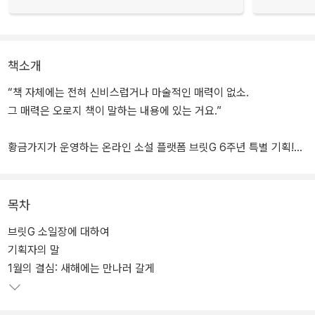
책소개
“책 자체에는 전혀 신비스럽거나 마술적인 매력이 없소.
그 매력은 오로지 책이 말하는 내용에 있는 거요.”
황금가지가 운영하는 온라인 소설 플랫폼 브릿G 6주년 특별 기획!
브릿G에서 1년 동안 개최된 ‘같은 소재 백일장’ 참여작
12편을 엄선한 장르 단편 앤솔러지
목차
온라인 소설 플랫폼 ‘브릿G(britg.kr)’ 6주년을 맞이해 개성 있는 장
브릿G 소일장에 대하여
르 작가 10인이 참여한 단편집 『당신이 찾아 헤매는 건 책이 아니야!』
기획자의 말
가 황금가지에서 전자책으로 출간되었다. 본 작품집은 브릿G의 독특
1월의 결심: 새해에는 만나러 갈게
한 창작 문화인 ‘소일장’에 참여한 작품을 선별해 엮은 것으로, 2022
년 2월부터 2023년 1월까지 1년 동안 브릿G에서 매달 진행된 소일
장 참여작 120편 중 월별로 1편씩의 작품을 엄선해 다양한 장르의 매