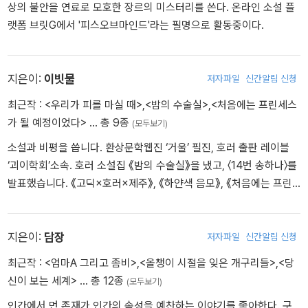
무협지 애독자인 나는 즐겨 읽던 한 무협 웹소설이 연재를 중단하자
상의 불안을 연료로 모호한 장르의 미스터리를 쓴다. 온라인 소설 플
악플을 남긴다. 그리고 그날 밤 이상한 꿈을 꾸고 깨어났더니 소설 속
랫폼 브릿G에서 '피스오브마인드'라는 필명으로 활동중이다.
한 도관의 어린아이로 빙의해 버리고 말았다. 소설 내용을 이미 잘 알
고 있던 나는 문제를 해결하기 위해 사문 밖으로 나가야만 했는데, 때
마다 시험을 통과하지 못하고 탈출 시도마저 번번이 가로막히고 만
지은이:
이빗물
저자파일
신간알림 신청
다.
최근작 :
<우리가 피를 마실 때>
,
<밤의 수술실>
,
<처음에는 프린세스
가 될 예정이었다>
… 총 9종
(모두보기)
보들레르는 오른손엔 트로피를, 왼손에는 신문지를 들고 나타난다 /
전효원
소설과 비평을 씁니다. 환상문학웹진 ‘거울’ 필진, 호러 출판 레이블
4월 4일, 오스카 시상식에서 아시안 배우로서 여우주연상을 수상하
‘괴이학회’소속. 호러 소설집 《밤의 수술실》을 냈고, 〈14번 송하나〉를
게 된 안혜린은 시상자에게 노골적으로 성추행을 당하자 트로피를 내
발표했습니다. 《고딕×호러×제주》, 《하얀색 음모》, 《처음에는 프린
팽개치고 백인 남자 배우의 뺨을 때린다. 이 일이 전 세계에 생방송으
세스가 될 예정이었다》, 《당신이 찾아 헤매는 건 책이 아니야!》 등에
로 송출되면서 오히려 비난 여론에 휩싸이게 된 안혜린은 모든 연락
참여했습니다.
을 끊고 잠적하는데, 한 허름한 식당에서 그녀를 찾아낸 사람은 바로
지은이:
담장
저자파일
신간알림 신청
텍사스 사투리를 쓰는 일명 ‘라스베이거스 최고의 탐정’ 에르퀼 보들
최근작 :
<엄마A 그리고 좀비>
,
<올챙이 시절을 잊은 개구리들>
,
<당
레르였다.
신이 보는 세계>
… 총 12종
(모두보기)
인간에서 먼 존재가 인간의 속성을 예찬하는 이야기를 좋아한다. 구
던전 오브 북스 / 유파랑