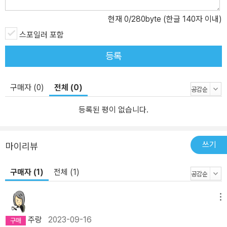
개구리울음 / 빗물
현재
0
/280byte (한글 140자 이내)
나는 어릴 때부터 9월 개구리에 대한 이야기를 조부에게 수없이 듣곤
스포일러 포함
했다. 가을에 우는 개구리를 잡아다 약으로 쓰면 효험이 있다는 내용
등록
이었는데, 전쟁 후유증에 시달리던 조부는 죽기 얼마 전 9월 개구리
에 대해 미처 알지 못했던 뒷이야기를 전하고 세상을 떠난다. 한편 생
계를 위해 간호사로 취직했던 동생은 건물에 화재가 발생하자 다른
구매자 (0)
전체 (0)
사람들을 먼저 구하다 사고에 희생된다. 전쟁 트라우마와 인명사고
등록된 평이 없습니다.
등 시스템의 부재로 개인이 희생해야 하는 사회구조를 묵묵히 직시하
게 만드는 주인공의 회고가 날카롭게 다가오는 작품.
쓰기
마이리뷰
오온의 범위 / 담장
‘온’이라는 연구자는 인간을 닮은 로봇을 개발하는 연구 끝에 안드로
구매자 (1)
전체 (1)
이드 T-1874PA2를 만들어 낸다. 인간과 유사한 방식으로 작동하도
록 구현된 탓에 모든 감각을 뚜렷하게 느낄 수 있던 안드로이드는 뉴
메뉴
로모픽 감정 조절 칩을 통해 더욱 심화된 감정에 다가서게 된다. 그리
고 자신의 감정을 자각하게 된 안드로이드는 연구자 ‘온’과의 사이에
주랑
2023-09-16