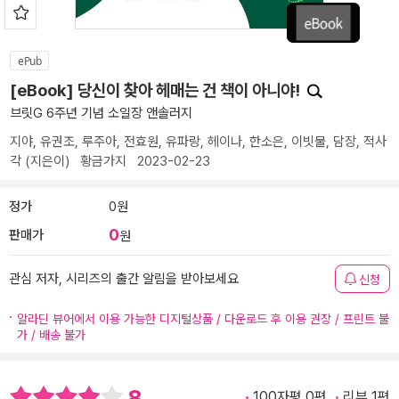
ePub
[eBook] 당신이 찾아 헤매는 건 책이 아니야!
브릿G 6주년 기념 소일장 앤솔러지
지야
,
유권조
,
루주아
,
전효원
,
유파랑
,
헤이나
,
한소은
,
이빗물
,
담장
,
적사
각
(지은이)
황금가지
2023-02-23
정가
0원
0
판매가
원
관심 저자, 시리즈의 출간 알림을 받아보세요
신청
알라딘 뷰어에서 이용 가능한 디지털상품 / 다운로드 후 이용 권장 / 프린트 불
가 / 배송 불가
8
100자평 0편
리뷰 1편