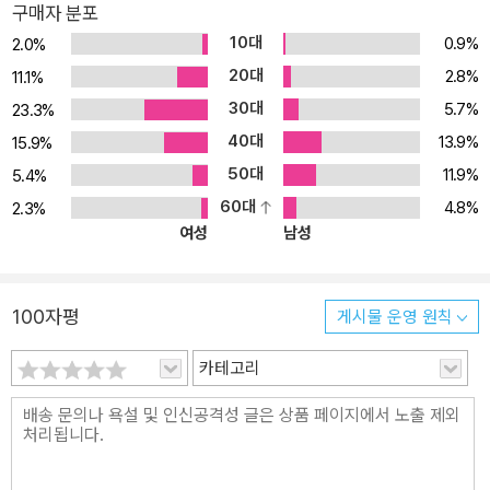
구매자 분포
재건축 하나만을 바라보며 낡은 아파트에 거주하고 있는 재은은 매년
10대
0.9%
2.0%
7월 장마철이면 어김없이 발생하는 누수가 지겹기만 하다. 그러다 기
어이 화장실에서 쥐를 마주치게 되고, 그날 이후부터 반복되는 스트
20대
2.8%
11.1%
레스성 환청에 시달리다 못해 부동산에 집을 내놓는다. 노후 아파트
30대
5.7%
23.3%
의 갖은 문제를 참고 견디던 주인공을 둘러싼 복잡다단한 환경과 심
40대
13.9%
15.9%
리 변화를 예리하게 포착하는 현실적인 호러 단편.
50대
11.9%
5.4%
60대
4.8%
2.3%
잊힌 일곱 번째 영웅과 보라 강물 던전 괴담 / 지야
여성
남성
8월에 접어들자 내가 운영하는 괴담 유튜브 채널의 구독자 수가 경쟁
채널에게 역전당하는 일이 벌어지고 만다. 구독자들의 흥미를 되돌릴
수 있는 콘텐츠를 고민하던 나는 SNS를 통해 생각지도 못한 제안을
100자평
게시물 운영 원칙
하나 받게 된다. 서비스 관리가 잘되지 않던 「칠색섬광」이라는 게임의
유저 이벤트로 괴담을 만들어 보지 않겠냐는 것. 이에 흥미를 느낀 나
카테고리
는 제안을 수락하고 다른 유저들과 함께 게임 세계관을 바탕으로 한
괴담을 설계하기 시작하는데……. 2004년 마비노기 오픈베타 당시
정체불명의 캐릭터가 등장한 귀신 사건을 모티프로 차용한 게임 호
러.