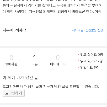
름의 무질서에서 강아지를 찾아내고 무생물에게까지 인격을 부여하
코엑스에서 열린 도서전에서 잔뜩 구매한 굿즈와 책을 물품 보관함에
며 힘껏 사랑하는 지구인을 외계인의 입장에서 바라보곤 한다. 여성
넣는 순간, 나는 바닥이 없는 보관함의 깊은 구멍 속으로 끝도 없이 추
서사와 SF를 주력으로 쓴다.
락하게 된다. 잠시 정신을 잃고 깨어난 뒤 마주한 것은 거대한 크기로
쌓인 책의 탑이었는데……. 읽히지 못한 책들의 원한으로 만들어진 책
지은이:
적사각
들의 지옥 속에서 3년 만에 탈출하게 된 한 적독가의 소회를 유쾌하
저자파일
신간알림 신청
게 담아낸 작품.
6월의 노래 / 헤이나
읽고 싶어요 0명
새로운 행성을 찾아 도착한 빙하 행성 A-6253. 그곳에 남아 행성을
0
1
0
읽고 있어요 2명
테라포밍해야 하는 사람과, 또 다른 행성을 찾아 나서야 하는 임무를
100자평
리뷰
마이페이퍼
지닌 두 사람이 사랑에 빠진다. 사시사철 눈이 오고 바람이 부는 행성
읽었어요 1명
을 개척해 6월의 온화한 기후로 만드는 것이 목표였지만, 기계가 고
이 책에 내가 남긴 글
장 난 탓에 프로젝트는 전면 중단된다. 그러나 떠나간 연인에게 이 소
식을 전해야 하는 나는 모두가 탈출한 행성에 홀로 남아 있게 되는
로그인하면 내가 남긴 글과 친구가 남긴 글을 확인할 수 있습니다.
데…….
로그인하기
쥐 / 한소은