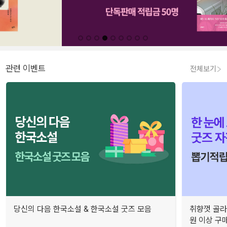
관련 이벤트
전체보기
당신의 다음 한국소설 & 한국소설 굿즈 모음
취향껏 골라
원 이상 구