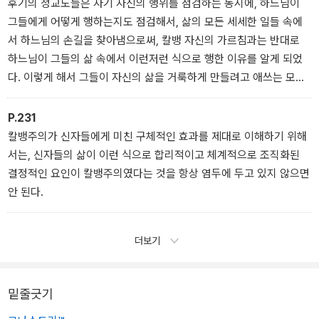
후기의 청교도들은 자기 자신의 행위를 점검하는 동시에, 하느님이
신의 소명을 다해야 하는 “세속적인 성도들의 귀족주의”로 변화시켰
그들에게 어떻게 행하는지도 점검해서, 삶의 모든 세세한 일들 속에
다.
서 하느님의 손길을 찾아냄으로써, 칼뱅 자신의 가르침과는 반대로
하느님이 그들의 삶 속에서 이런저런 식으로 행한 이유를 알게 되었
다. 이렇게 해서 그들이 자신의 삶을 거룩하게 만들려고 애쓰는 모든
것은 거의 사업의 성격을 띠게 되었다. 청교도들이 자신의 삶 전체를
철저하게 기독교화하게 된 것은 성화를 목적으로 그들의 삶을 윤리적
P.231
인 원칙들과 덕목들을 중심으로 대단히 합리적이고 체계적으로 조직
칼뱅주의가 신자들에게 미친 구체적인 효과를 제대로 이해하기 위해
한 결과였고, 칼뱅주의가 루터교와는 대조적으로 신자들에게 그런 식
서는, 신자들의 삶이 이런 식으로 합리적이고 체계적으로 조직화된
으로 삶을 조직화할 것을 강제한 결과였다.
결정적인 요인이 칼뱅주의였다는 것을 항상 염두에 두고 있지 않으면
안 된다.
더보기
밑줄긋기