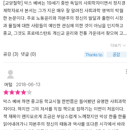
는데, 우선 이 책은 집필 당시에도 '프로테스탄트(개신교)를 믿는 사
분히 가능하다는 점을 폭넓게 인정한다. 사실 이렇게 써 내려가는 문
[교양철학] 막스 베버는 19세기 중반 독일의 사회학자이면서 정치경
회, 나라는 잘 살고, 구교도 중심의 공동체는 빈곤에서 벗어날 줄 모른
장들을 읽다보면 우선은 공격적인 태도도 좀 누그러질 수밖에 없다.
제학자로서 본서는 그가 지은 매우 잘 알려진 사회과학 영역의 탁월
다.'는 주제를 강조하기 위한 의도가 결코 아니었습니다. 첫째, 그런
또, 많은 고전들이 오늘날의 글쓰기 방식과는 좀 달라서 읽어가는 데
한 논문이다. 주로 노동윤리와 자본주의 정신의 발달과 출현이 시장
믿음은 막스 베버가 활동하기 이백여 년 전에도 이미 널리 퍼지기 시
어려움을 느끼게 만드는데 반해, 이 책의 경우 (물론 확실히 예스러운
과 물질에 대한 사람들의 예민한 관심에 의한 것이 아님을 인지하고
작했으며, 본디 16세기의 종교개혁 자체가, 성직자라는 특수 계급을
글쓰기 방식이 묻어나오긴 한다) 의외로 핵심 주제를 파악하는데 그
종교, 그것도 프로테스탄트 개신교 윤리와 전통 가운데서 찾으며 고
인정하기 거부하고 신앙이나 생산 활동에서나 봉건적 신분 속박에서
리 어렵지 않았다. 이건 글의 구성이 괜찮았다는 의미다.책의 내용은
찰한 연구의 결과물이다.​재화의 생산과 유통이 소규모 가족 단위에서
더보기
벗어나고 싶어했던 중산 계급, 부르주아지의 몸부림에서 비롯한 겁니
익히 잘 알려져 있다. 저자는 근대 자본주의의 탄생과 발전에 프로테
이루어지며 자급자족 또는 가까운 이웃으로 한정되었던 근대 이전의
공감 (
3
)
댓글 (0)
다. 막스 베버는 이로부터 한참 뒤인 19세기 말, 20세기 초에 활동한
스탄트의 윤리(노동관)가 큰 영향을 끼쳤다는 내용을 주장한다. 여기
사회가 이제 대량생산 대량유통이라는 산업혁명의 눈부신 열매를 눈
인물인데 어떻게 그런 신조(타당하든 아니든 간에)를 처음 창안할 수
에서 저자는 프로테스탄트가 나오기 이전에도 자본주의가 이미 존재
앞에서 목도하며 어느새 사회는 얼굴과 얼굴을 맞대고 물품을 교환했
가 있었겠습니까? 근대 유럽의 지성 수준은 그렇게 만만하지 않았습
했다는 점을 부정하지 않는다. 다만 이전의 자본주의와 이후의 자본
던 때와는 판이하게 다른 새로운 시대로 접어들었으니 그것이 바로
메뉴
니다. 그보다는, 신교도들이 자립을 외치며 새로운 종교 신조를 빚어
주의 사이에는 큰 차이가 있는데, 그 기준은 탐욕의 무제한적인 허용
막스 베버가 이야기하는 근대 자본주의 시대이다.​이제 재화의 유통
머털
2018-06-13
나가던 사조 속에, 역시 새 시대의 기제로 서서히 대두하던 자본주의
을 추구하느냐 그렇지 않느냐인 것 같다.무제한적인 탐욕은 분명 자
방법은 생산자와 그것을 요구하는 소비자가 전혀 일면식이 없는 상태
윤리(이 개념 자체를 부인하는 이들도 많지만)가 어떤 상관 관계를 맺
본주의 발전의 한 동인일 수도 있으나, 필연적으로 전체 시스템에 무
의 비인격적 교류의 방식으로 변화되었고, 대량생산과 대량유통, 대
어 나갔는지, 그 구체적 과정을 규명하는 게 첫째 목적이었습니다. 오
리를 줄 수밖에 없다. 하지만 개신교의 노동관을 구성하는 요소 중 하
량소비는 그만한 노동력을 요구하게 되었으며 그에 따라 생산자들이
막스 베버 하면 중고등 학교시절 한번쯤은 들어봤던 유명한 사회과학
히려, 책 서두에도 바로 나오듯, 많은 유럽인들이 믿어 오던 대로, 과
나인 ‘금욕주의’는 이런 문제를 제어하는 기능을 했다는 것이다.저자
그러한 많은 노동력을 필요로하게 됨에 따라 자연스럽게 사람들은 일
자이다. 하지만 그의 저서를 직접 책으로 접하기는 이번이 처음이다.
연 '구교=빈곤, 신교=풍요'의 등식이 올바른 것인지부터를 그는 검증
가 이 책에서 꼽는 개신교 노동 윤리는 주로 칼뱅주의와 그 영향을 짙
자리를 찾아 물밀듯이 공장이 들어선 지역으로 몰려들게 된다. 그리
책 재목이 왠지모르게 조금은 부담스럽게 느껴졌지만 막상 한줄 한줄
하고 있습니다. 또, 스스로가 밝히듯이 '이처럼 널리 퍼져 있고 많은
게 밭은 청교도 쪽이다. 재미있는 건 이런 윤리는 애초의 칼뱅에게서
고 그결과로 사람들이 모이는 근대 도시가 발달하게 된다. 이러한 와
읽어내려가니 자본주의 정신의 태동과 역사를 또다른 시각에서 바라