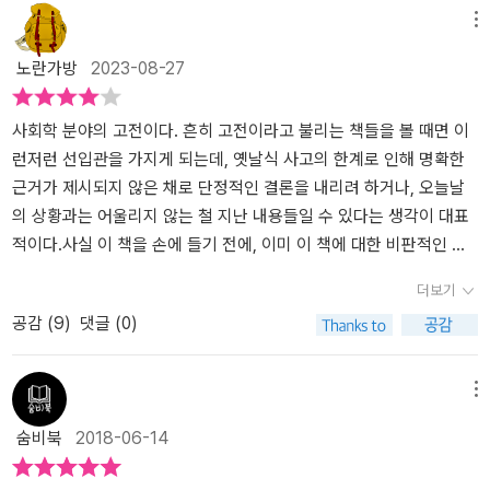
도'로 평가 받는 건 설사 공치사라고 해도 엄청난 호의이겠기 때문이
메뉴
죠. 저 '3대'의 명단을 보면 두 사람이 독일인이요, 한 사람이 프랑스
노란가방
2023-08-27
인으로서 끼어 간신히 옛 '그항드 나시옹'의 체면을 살리고 있습니다.
카를 마르크스도 그렇지만, 막스 베버 역시 정교하고 독창적이기 이
를데없는 사상과 체계를, 지극히 정확하고 아름다운 문장 안에 담아
사회학 분야의 고전이다. 흔히 고전이라고 불리는 책들을 볼 때면 이
낸 문필가이기도 합니다. 오늘날 이 고전, 즉 <프로테스탄트 윤리와...
런저런 선입관을 가지게 되는데, 옛날식 사고의 한계로 인해 명확한
>를 읽는 이들은, 저작에 표현된 탁월한 발상과 제안과 함의를 궁구
근거가 제시되지 않은 채로 단정적인 결론을 내리려 하거나, 오늘날
(窮究)하기 위해 책을 읽는다기보다, 세월이 흘러도 변하지 않는 그
의 상황과는 어울리지 않는 철 지난 내용들일 수 있다는 생각이 대표
표현과 문장 구축의 아름다움에 흠뻑 매혹되기 위한 목적이 더 크다
적이다.사실 이 책을 손에 들기 전에, 이미 이 책에 대한 비판적인 관
해도 뭐 아주 과언은 아닙니다. 그러니, 이 고전이 현대에 들어 재해석
점을 담은 책을 먼저 읽었던 지라, 처음부터 좀 비판적인 관점을 가지
더보기
될 필요가 큼은 물론이거니와, 한국어와 독일어처럼 구조의 큰 차이
고 문장들을 읽어나가기 시작했다. 무엇하나 오류가 있으면 단번에
공감 (
9
)
댓글 (0)
를 보이는 언어 사이에 번역의 문제가 얼마나 중요한지는 두말할 나
잡아내면서 ‘그럼 그렇지’, ‘역시’ 같은 말을 할 준비를 한 채로. 그런데
위가 없습니다. 현대지성의 이 번역본, 특히 박문재 선생님 같은 신학,
저자는 앞서의 내 선입관을 상당부분 흔들어버리면서 자신의 논지를
인문의 대가가 옮기신 텍스트에 더욱 큰 기대를 갖게 되는 것도 이 때
전개해 나간다.우선 가장 눈에 들어왔던 부분은 쉽게 단정적인 표현
메뉴
문입니다. 박문재 선생의 영문 고전 번역도 뛰어나지만, 특히 이분이
을 사용하지 않는다는 점이었다. 이 부분은 번역의 이슈일 수도 있지
숨비북
2018-06-14
젊은 시절 학창기를 보내시기도 한 곳이 독일이기에, 이 독일어로 된
만, 저자는 자신의 의견을 개진하면서 이 주장이 어떤 한계 안에서 주
불후의 저작 번역은 특히나 탁월합니다. 많은 분들이 오해하기도 하
장되는 것인지, 또 자신의 주장과 상충되는 것 같은 다른 의견들도 충