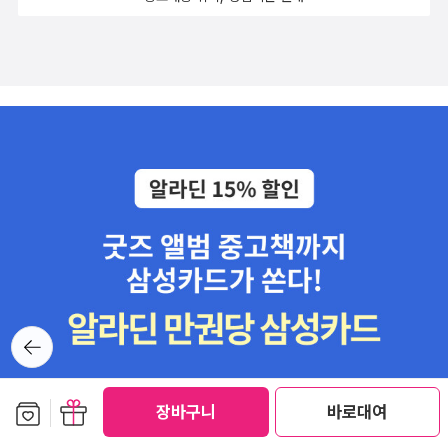
할 틈이 없다. 왜 이렇게 사랑하는 거리 한가운데서, 나는 고독의 심연
대 산맥http://www.readersnews.com/news/articleView.html?id
과 같다. 이 모든 경우에 개인이 가진 능력이나 서비스의 가치는, 그리
속으로 또 빨려드는지 참 나를 혐오할 뿐이다. 내가 이렇게 싫어진 때
xno=80283•[책 읽는 대한민국] 『자유론』 - 모든 인간은 자유를 가
고 그에 대한 보상의 정도는 도덕적 능력이나 자격과는 하등의 상관
가 없다. 생각은 생각의 알을 까고 또 크고 날개짓을 한다. 좁은 내 마
질 권리가 있다http://www.readersnews.com/news/articleView.
이 없다.' -p208 하지만 현실은 능력에 대한 보상이 존재하며 그 능
음의 하늘 가득히. 아름다운 꽃은 많은 벌·나비가 찾고 또 뭇 벌·나비
html?idxno=80278.
력은 학벌과도 밀접한 관계가 있습니다. '그런 부모 노릇(교육에 대
의 애인!《靑年時代의 便紙》(막스 웨버/편집부 옮김, 중앙일보·동양
한 과도한 투자)은 불평등이 증가하고 교육으로 인한 보상이 커진데
방송, 1977.6.1.)《韓國美術史學의 理論과 方法》(문명대, 열화당, 1
따른 합리적 대응이었다. 비록 여러 사회에서 지난 수십 년 동안 한결
978.3.25.)《花笑さんの就活日記 1》(小野田眞央, 小學館, 201
같이 부모의 개입이 심해지긴 했으나, 가장 심했던 곳은 불평등이 가
2.10.3.)《史記 1》(橫山光輝, 小學館, 1994.2.20.첫/1996.10.25.1
장 크게 두드러진 곳이었다. 가령 미국이나 한국같은 나라였다. 그리
0벌)《史記 8》(橫山光輝, 小學館, 1995.7.20.첫/1996.11.25.2벌)
고 스웨덴이나 일본처럼 불평등이 비교적 덜 불거진 나라에서는 그러
《三國志 60》(橫山光輝, 潮出版社, 1988.10.20.첫/1992.7.20.2
한 극성 부모들도 덜 나타났다.' -p280 능력주의 사회, 학벌 사회
0벌)《文學者の主體と現實》(森本和夫, 現代思潮社, 1960.4.5.)
에 발빠르게 대처하는 학부모들의 모습을 보며 그 발빠름을 칭찬할
《音樂 入門》(藤本良造, 社會思想社, 1961.6.15.첫/1972.5.30.2
수만은 없어서 씁쓸합니다. 이에 대한 부작용은 여러가지가 있습니
5벌)- 〈萬字屋書店〉 大阪 阪神 地下街- 〈紀伊國屋書店〉 大阪
다. 심리학자 매들린 레빈은 성공적인 여러 유복한 가정의 10대들이
뒤로가
梅田 12 JUL 72《Black Genesis : African Roots》(Jurgen Vollme
기
극심한 불행감, 고립감, 무력감에 시달리고 있다고 말합니다. 레빈은
r 사진, John Devere 글, St Martins Pr, 1980.)- A Voyage from J
'미국에서 나타난 새로운 일촉즉발의 젊은이 집단은 부유하고 잘 교
uffure, the Gambia, Through Mandingo Country to the Slave P
보관함담기
선물하기
육받은 집안의 아이들' 이라고 지적합니다. '능력주의의 호된 시험을
장바구니
바로대여
ort of Dakar, Senegal《中學校劇脚本集 全2卷》(日本演劇敎育
통과하는 데 따르는 심리적 피해는 아이비리그에만 국한되지 않는다.
連盟, 國土社, 1966.9.30.첫/1970.11.20.4벌)《中學校學校劇脚