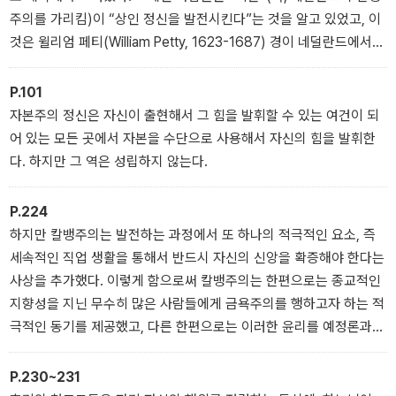
이다. 꼭 자본주의에 대한 관심이 없더라도 그저 이 책에 담긴 베버의
주의를 가리킴)이 “상인 정신을 발전시킨다”는 것을 알고 있었고, 이
지성을 맛보는 것만으로도 우리에게 큰 유익과 즐거움이 될 것이다.
것은 윌리엄 페티(William Petty, 1623-1687) 경이 네덜란드에서
자본주의의 눈부신 발전의 원인들이 무엇이었는지를 연구해서 얻은
결론과 완전히 일치한다. 경제사학자 고트하인(W. Eberhard Gothei
P.101
n, 1863-1923)이 곳곳에 퍼져 나가 활동했던 칼뱅주의자들을 “자본
자본주의 정신은 자신이 출현해서 그 힘을 발휘할 수 있는 여건이 되
주의 경제의 종묘장”(Pflanzschule der Kapitalwirtschaft)이라고
어 있는 모든 곳에서 자본을 수단으로 사용해서 자신의 힘을 발휘한
지칭한 것은 옳다.
다. 하지만 그 역은 성립하지 않는다.
P.224
하지만 칼뱅주의는 발전하는 과정에서 또 하나의 적극적인 요소, 즉
세속적인 직업 생활을 통해서 반드시 자신의 신앙을 확증해야 한다는
사상을 추가했다. 이렇게 함으로써 칼뱅주의는 한편으로는 종교적인
지향성을 지닌 무수히 많은 사람들에게 금욕주의를 행하고자 하는 적
극적인 동기를 제공했고, 다른 한편으로는 이러한 윤리를 예정론과
결합시킴으로써, 세속을 떠나서 수도원으로 들어가 초세속적인 소명
을 추구했던 “수도사들의 귀족주의”를 하느님에 의해 영원 전에 예정
P.230~231
되어 세상에 보내져서 세상 속에서 자신에게 주어진 직업을 통해 자