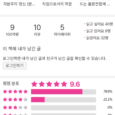
세계’가 형성되었고, ‘새로운 인간 유형’이 탄생했다. 그 세계는 지금
자본주의 정신 (완역
직업으로서의 학문
드는 불완전함에 대
까지 인류가 겪어보지 못한 전혀 새로운 것이었고, 그것은 오늘날 우
본)
하여
리가 살아가고 있는 현대 자본주의에서 나타나고 있는 모든 장단점,
곧 풍요로운 물질문명, 인간의 소외와 인간성의 상실, 극심한 빈부격
읽고 싶어요 40명
9
10
5
차 같은 것들을 그대로 지니고 있는 세계였다. 인류 사회에 닥친 이 거
읽고 있어요 9명
대한 충격파 앞에서 철학자 빌헬름 딜타이(Wilhelm Dilthey, 1833-1
100자평
리뷰
마이페이퍼
읽었어요 32명
911)는 이런 질문을 던졌다. “우리를 집어삼키기 위해 몰려오는 저
정신적인 혼돈을 극복하기 위한 수단을 우리는 도대체 어디에서 발견
이 책에 내가 남긴 글
해야 하는 것인가?” 따라서 막스 베버는 우리를 대신해서 오늘날 우
로그인하면 내가 남긴 글과 친구가 남긴 글을 확인할 수 있습니다.
리가 살아가고 있는 세계와 이 기괴한 세계의 시민인 ‘우리’의 뿌리를
로그인하기
찾아주고 있다. 근대 자본주의의 기원이라 불리는 그 뿌리를! 그런데
놀랍게도 베버는 그 뿌리가 너무나 거룩하고 경건한 동기에서 시작됐
음을 발견한다. 즉, 그 뿌리는 16세기의 종교개혁으로 인해 출현한 스
9.6
평점 분포
위스의 종교개혁자 칼뱅에서 시작된 칼뱅주의와 영국판 칼뱅주의인
78.9%
청교도 신앙이다. 두 번째는 인간을 구성하고 있는 육체와 정신, 그리
21.1%
고 이 두 요소에 대응되는 인류의 물질문명과 정신문명의 근본적인
상관관계에 대한 통찰을 얻기 위함이다. 많은 사람이 칼뱅주의와 청
0%
교도 신앙 자체도 근대 산업혁명과 계몽주의와 합리주의의 산물이었