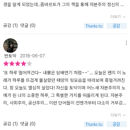
이 대목에서 막스 베버는, 자신들의 행각이 어떤 관점에서도 윤리적
에, 오늘날 그 신앙의 후예를 자처하는 사람들이 있다고 하더라도 그
에 접어들은 요즘의 독자들에게 어쩌면 1세기 전 자본주의 정신을 종
합니다. (좀 엉뚱한 결론 같기는 하지만, 개인적으로는 이웃을 돌보고
으로 대체되면서 근대 자본주의의 근간이 되는 근면과경쟁, 건전한
자세히 살펴볼 수 있는 좋은 기회가 되어 이 책이 좋았답니다. 마르크
경을 알게 되었는데..좀바르트가 그의 책을 통해 자본주의 정신의 기
이지 못했다는 자각을 이미 이들 계층이 가졌다는 점까지 노골적으로
들의 신앙이 그 나라의 경제발전에 영향을 주었는지는 불분명하다.
교라는 믿기지 않는 영역에서 찾으려고 했던 막스 베버의 의식 자체
나눔을 적극 실천하는 삶을 명하셨던 예수의 가르침이 그리스도인들
영리적 활동이 마련되었다고 주장하며, 이에대한 역사적 연구의 필요
스의 자본론과 함께 자본주의 논쟁의 양대 산맥이라고 하니 고전 읽
원에서 칼빈주의와 퀘이커교의 역할을강하게 부정하고 나서자, 그 도
더보기
지지합니다. 따라서, 행여 허상에 지나지 않는 '자본주의 정신'을 순진
이 책의 주장을 있는 그대로 받아들이더라도, 저자가 말하는 프로테
는 놀라움으로 다가올 수도 있다. 급박하게 돌아가는 최첨단 문명, 거
의 생활윤리로 확고하게 자리잡아 다시 한 번 자본주의의 정신에 영
성을 제기한다. 발표된 지 100년도지났지만 베버의 원본 논문을 완역
기에 도전하고 있는 분들에게 꼭 읽어보기를 추천하고 싶어 지네요.
전을 받아들여 이 논문을 완성했다고 하는 부분이 흥미로웠다.또한
공감 (
1
)
댓글 (0)
하게도 막스 베버가 도그마화했다는 (정반대의) 선입견 역시, 이 충실
스탄트 윤리의 기여는 특정한 시기, 특정한 지역에 어느 정도 영향을
시경제 속에서 크게 비웃음을 살만한 베버의 주장은 어쩌면 정말로
향력을 끼칠 수 있기를 바래봅니다.)
한 책이라서 이해하기가 쉽지 않았다. 특히, 역자의 친절한 주석의 설
서두에 나오는 역자의 해설에서 베버의 개인사 부분도 인상적이었다.
한 완역본은 정면으로 무너뜨립니다. 막스 베버의 저작에서 발견되는
끼쳤다는 정도로 정리할 수 있지 않을까 싶다.
고리타분하고 시대를 한참 벗어난 먼지가 풀풀나는 지하실 사과박스
명과 해설이 아니었다면, 페이지를 쉽게 넘기지못했을 것이다. 아무
베버가 어떤 사람이고, 어떤 가정사를 갖고 있는지 전혀 몰랐고 관심
탁월한 지성미는, 일단 극한에까지 부정, 비판을 가해 보고, 그럼에도
에서나 볼 수 있는 주장이다. 그러나 막스 베버의 이 책이 아직도 자본
래도, 개신교의 교리와 중세 역사에 대한지식이 있다면, 이해하는데
밖이었는데.. 막연하게 예상했던 바와 달라서, 앞으로는 베버라는 사
메뉴
여전히 시련(trial)을 견뎌내는 황금 명제들에게 움직일 수 없는 권위
주의 정신에 관한 고전 중의 고전이고 세계 유수의 대학에서 그 머리
더욱 도움이 될 것으로 생각된다. 이 책을 통해, 욕심내지 않는 금욕적
람 자체에도 관심이 생긴 것 같다. 우선 이 책을 알차게 구성되어 있
반토막
2018-06-07
와 광휘를 (아닌 척 하면서) 자연스럽게 부여하는 기교에 있습니다.
좋다고 하는 천재들에게 필독서로 추천되고 있다는 이유 하나만으로
인 생활자세와 정당하게 최선을 다해 돈을 벌라는 어찌 보면 양립할
다. (두툼한 보람이 있다)압축 번역, 편집해 놓은 책들과 달리, 이 완
무하마드 알리의 전성기 복싱 스타일을 보면, 마치 맞아나 주겠다는
도 이 책은 집어들고 읽어야 할 충분한 당위성과 필요성을 갖는다. 왜
수 없는 모순된 원칙들이 평화롭게 결합되는 순간을 깨닫게 되는신기
역본은 성실한 해제와 신뢰가는 번역, 부록까지도 맘에 든다.특히 2
양 가드를 다 내려도 결국 한 대도 안 맞고 타격도 안 받습니다. 타고
냐하면 나와 내 가족이 먹고 살아가는 이 경제 시대를 공유하는 우리
한 체험을 맛볼 수 있다. 일독을 권한다.
부 개신교의 직업윤리 부분이 칼뱅주의, 경건주의, 감리교, 재세례파
'또 하루 멀어져간다~ 내뿜은 담배연기 처럼~~' ... 오늘은 왠지 이 노
난 천재, 테크니션이라야 이처럼 자기가 스스로 판 곤경에서 우아하
모두가 바로 본서에서 베버가 말하는 경제 주체로서의 개체들이기 때
까지 등장하며신학적이고 교리적인 부분을 다루니, 기독교인으로서
래가 하루를 뜨겁게 불살랐던 태양의 뒷모습을 바라보며 흥얼거려진
게 빠져 나오는 재주를 피울 수 있는 거죠. 막스 베버가 스스로 행하는
문이다.​어디선가 일을 하고 장사를 하며 재화를 공급하고 소비하며
집중해서 읽을 수 있었다. 신학적인 지식 배경을 갖추고 있다면 금상
다. 참 오늘도 열심히 살았다! 자신을 토닥이며 어느새 자본주의의 노
자체 검증은, 가장 완강하고 적대적인 비판자들이 시도할 법한 것보
유통하는 이 일련의 모든 과정들 속에 면면히 흐르는 정신적 가치를
첨화로 좋겠지만, 혹시 독자가 기독교인이 아니고 신학적인 이해가
예가 된 나의 소중한 하루, 그 특별한 가치를 떠올리게 된다. 자본주
다 더 철저하고 더 집요하며 논리적입니다. 그의 이런 책을 읽다 보면,
인식하고 인지하지 않는다면 인간은 한낱 하루벌어 하루먹고 살아가
부족하다면 베버의 주장, 이 책을 이해하기 쉽지 않을 것 같다는 생각
의, 사회주의, 공산주의... 이런 단어들이 언젠가부터 다소의 거부감처
황무지 같은 암반 지대에 성능 좋은 포크레인이 들어와 개간, 또 개간
는 단지 돈을 헤아릴 줄 아는 경제적 동물에 불과할 것이다. 그렇기에
이 들 정도이다.결국 베버의 논문은 개신교 윤리의 기원을 탐구하는
럼, 아니 우리 일상과는 다른 별개의 세계들처럼 느끼지곤 했다. 물론
더보기
하며 옥토가 만들어지는 듯한 느낌을, 마치 독자의 머리 속에서 체감
본서를 통해 베버는 자본주의 정신을 이야기하지만 결국 그것은 인간
것과 이런 개신교의 윤리를 자본주의 정신과 연결시키는 것에 핵심이
지금도 마찬가지이고 말이다. 선거철이 가까워지기에 또 다시 레드
공감 (
1
)
댓글 (0)
하는 듯합니다. 우리가 고전 고전 하는 건, 삼류 저자의 시시한 수백
성의 바른 회복이라는 결론으로 귀결된다. 경제 주체로서 인간은 단
있는데,특히 현세적 금욕주의와 청교도적 생활양식을 중요하게 다룬
컴플렉스를 꺼내드는 정치권의 구태에 연연하는 모습들을 제외한다