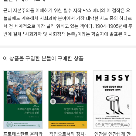
시리즈 - 류주, 정보, 진궁 캐릭터 연기 골든 레코드 리트리버 - 구스
다.
실천의 관계 등 ― 에 걸쳐 실로 거대한 지적 유산을 남겼다. 총 3부
타티, 보콜런, 제스토 연기 티아츠코리아 토미카 엔진봇 - 캐릭터 연
근대 자본주의를 이해하기 위한 필수 저작 막스 베버의 이 걸작은 오
43권(실제로는 54권)으로 구성된 『막스 베버 전집』(Max Weber-G
기 및 나레이션 퍼펙트 아레나 - 다역 캐릭터 연기 [광고/홍보] 롯데
늘날에도 계속해서 사회과학 분야에서 가장 대담한 시도 중의 하나로
esamtausgabe)은 1984년부터 출간되기 시작해 2020년 완간되었
제과 X tvN 신서유기 찰떡아이스 찰옥수수 - CM송, 멘트 SKT 티맵
서 전 세계적으로 가장 널리 읽히고 있는 책이다. 1904-1905년에 두
다.
영상/라디오 - 홍보 세븐일레븐 X 쥬시후레시맥주 - 레트로 나레이션
번에 걸쳐 『사회과학 및 사회정책 논총』이라는 학술지에 발표된 이
에버랜드 판다월드 - 레트로 나레이션 [더빙] 외화 드라마 시리즈 ‘더
논문은 1919년에 확대 증보되어서 1920년에 단행본으로 출간되었
초슨’ 시즌1 가이우스, 세베대 역 더빙 BBC 애니메이션 ‘넘버블럭스’
고, 1930년에는 영어로 번역되어서, 광범위한 분야의 연구에 지대한
숫자4, 숫자7, 숫자13 역 더빙 시각장애인 영화 ‘이터널 선샤인’ 조엘
영향을 미쳐 왔다. 이 책에 담긴 도발적인 논증을 둘러싼 논쟁은 발표
이 상품을 구입한 분들이 구매한 상품
역 더빙 시각장애인 영화 ‘히든 피겨스’ 짐 존슨 역 외 다수 더빙 웹 애
당시부터 격렬하게 전개되었을 뿐만 아니라, 그 논쟁의 격렬함은 오
니메이션 ‘달달한 그녀’ 앨런, 손병하 역 더빙
늘날에 이르기까지도 전혀 식지 않고 있다. 왜 이 책을 읽어야 할까?
그렇다면, 오늘날의 우리가 지금부터 100여 년 전에 발표된 막스 베
버의『프로테스탄트 윤리와 자본주의 정신』을 굳이 읽어야 할 이유는
무엇인가? 첫 번째는 지금 우리가 몸담고 살아가고 있는 ‘자본주의’라
는 이 거대한 우주와 그 주민인 ‘우리’의 뿌리를 찾기 위해서다. 막스
베버의 말을 빌면, 17세기에 영국에서 시작된 산업혁명이 유럽과 미
국 등 전 세계로 퍼져나가서 인류사의 거대한 흐름을 형성하여 19세
기 후반에는 ‘근대 자본주의’가 완전히 자리를 잡게 되면서, ‘새로운
프로테스탄트 윤리와
직업으로서의 정치·
인간을 인간답게 만