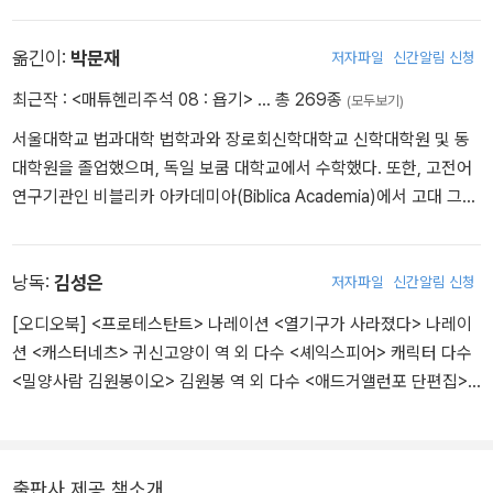
법학박사 학위를 취득했으며, 1891년에는 고대 로마 농업사에 관한
연구로 ‘하빌리타치온’(독일 대학교수 자격)을 취득했다. 1893년 평
생의 지적 반려자인 마리안네 슈니트거와 결혼했다. 1894년에 프라
옮긴이:
박문재
저자파일
신간알림 신청
이부르크 대학의 경제학 및 재정학 정교수로 초빙되었다. 1897년에
최근작 :
<매튜헨리주석 08 : 욥기>
… 총 269종
(모두보기)
는 하이델베르크 대학의 경제학 및 재정학 정교수로 초빙되었으나,
서울대학교 법과대학 법학과와 장로회신학대학교 신학대학원 및 동
얼마 후 심한 정신적 질환을 앓게 되어 1903년 10월 대학에서 물러
대학원을 졸업했으며, 독일 보쿰 대학교에서 수학했다. 또한, 고전어
나 명예교수가 되었다. 1904년 베르너 좀바르트 및 에드가 야페와
연구기관인 비블리카 아카데미아(Biblica Academia)에서 고대 그리
『사회과학 및 사회정책 저널』의 공동 편집인이 되었다. 독일 사회학
스어와 라틴어 원전들을 공부했다. 대학 시절에는 역사와 철학을 두
회가 탄생하는 데 ‘산파’ 역할을 했으며, 1909년 이 학회가 창립되었
루 공부했으며, 전문 번역가로 30년 이상 인문학과 신학 도서를 번역
을 때 회계 담당 이사가 되었다. 또한 같은 해에 방대한 사회과학 총서
해왔다. 역서로는 『자유론』(존 스튜어트 밀), 『프로테스탄트 윤리와
낭독:
김성은
저자파일
신간알림 신청
『사회경제학 개요』의 조직과 편집을 담당했으며, 사회정책학회 총회
자본주의 정신』(막스 베버), 『실낙원』(존 밀턴) 등이 있고, 라틴어 원
에서 벌어진 가치판단 논쟁에서 가치판단 중지의 원칙을 옹호했다. 1
[오디오북] <프로테스탄트> 나레이션 <열기구가 사라졌다> 나레이
전을 번역한 책으로 『고백록』(아우구스티누스), 『철학의 위안』(보에
919년 뮌헨 대학의 사회과학, 경제사 및 경제학 정교수로 초빙되었
션 <캐스터네츠> 귀신고양이 역 외 다수 <셰익스피어> 캐릭터 다수
티우스), 『유토피아』(토머스 모어), 『우신예찬』(에라스무스) 등이 있
으나, 1920년 6월 14일 급작스런 폐렴으로 한창 원숙한 지적 경지에
<밀양사람 김원봉이오> 김원봉 역 외 다수 <애드거앨런포 단편집>
다. 그리스어 원전에서 옮긴 아우렐리우스의 『명상록』과 『소크라테
이른 56세에 세상을 떠나 그의 영원한 정신적 고향인 하이델베르크
캐릭터 다수 <벌거벗은 한국사> 한역사 역 [게임] 킹덤 : 더블러드 -
스의 변명·크리톤·파이돈·향연』, 『아리스토텔레스 정치학』, 『아리스
에 안장되었다. 그는 『경제와 사회』 및 『종교사회학 논총』(전3권) 등
안현대감 외 다수 연기 네이버 웹툰 원작 <고수 절대지존> - 명정대
토텔레스 수사학』, 『아리스토텔레스 시학』, 『니코마코스 윤리학』,
을 비롯해 문화과학과 사회과학 담론의 다양한 차원 ― 이론적 논의,
사, 도겸, 용비 연기 검은사막 - npc 다역 캐릭터 연기 KOEI 삼국지
『이솝 우화 전집』 등은 매끄러운 번역으로 독자들의 호평을 받고 있
경험적 연구, 역사적 접근, 비교 연구, 방법론적 고찰, 그리고 이론과
출판사 제공 책소개