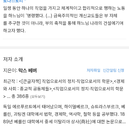
로나스토리™
일생 동안 하나의 직업을 가지고 체계적이고 합리적으로 행하는 노동
을 하느님이 ˝명령했다. (...) 금욕주의적인 개신교도들은 부 자체
를 추구한 것이 아니라, 부의 축적을 통해 하느님 나라의 건설에기여
하고자 했다.
저자 소개
지은이:
막스 베버
저자파일
신간알림 신청
최근작 :
<[큰글자책] 직업으로서의 정치·직업으로서의 학문>
,
<경제
와 사회 : 종교적 공동체들>
,
<직업으로서의 정치·직업으로서의 학문
>
… 총 386종
(모두보기)
독일 에르푸르트에서 태어났으며, 하이델베르크, 슈트라스부르크, 베
를린, 괴팅겐 대학에서 법학, 경제학, 역사학, 철학 등을 공부했다. 18
89년 베를린 대학에서 중세 이탈리아 상사(商社)에 대한 논문으로