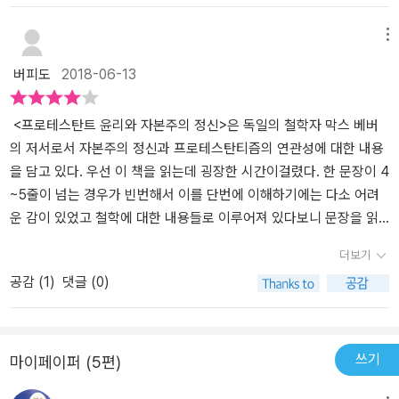
권 책을 읽는 삽질을, 이런 명저의 일독 한 번 수고로 대신할 수 있는
지 먹고 싸는 동물이 아니다.​1원을 벌든 1억원을 벌든 경제주체로서
다.현재 우리나라에서는 자본주의에 대한 비판과 사회주의를 옹호하
면 이런 단어들은 어느새 우리와는 약간의 거리를 두게 되었던것 같
그 '경제성'에 있습니다.
자본주의의 틀 안에서 자신의 정체성과 위치를 망각하지 않고 우리를
려는 이들이 많아진 것 같은데,세계 역사를 보면 사회주의 국가일수
다.<프로테스탄트 윤리와 자본주의 정신> 막스 베버의 이 책을 벌써
메뉴
이 거대한 거시경제라는 큰 시계 속 작은 부속품과 같은 삶으로 전락
록 더 심한 가난, 부패와 독재로 빠져들고 어려움을 겪었다.단편적인
오래전 대학에 다니던 시절에 만났던 것 같다. 그럼에도 처음 만나는
버피도
2018-06-13
하지 않도록 든든히 붙잡아 줄 수 있는 끈은 바로 이와 같은 자본주의
이념투쟁으로 선악을 나누려는 이분법적인 사고를 버리고, 베버의
것처럼 생소한 것은 너무 긴 시간의 흐름속에서 벌어진 의식의 격차
정신의 발생과 기원에 대한 깊이 있는 사고이며 고찰이다. 우리가 왜
주장대로 욕심과 부패가 아니라 금욕과 합리적이고 성실한 생활양식
때문이겠지? ^^ 어쨌건 조금은 딱딱하고 건조한 이 책과 오랫만의 만
땀흘려 일해야 하고, 무슨 이유로 재화를 유통하며 소비하는 지에 대
의 추구에서 자본주의 정신이 비롯된 부분도 있음을 살펴보아야 할
남을 갖게 된다. 막스 베버는 칼 마르크스, 에밀 뒤르켐 등과 함께 현
<프로테스탄트 윤리와 자본주의 정신>은 독일의 철학자 막스 베버
해서까지 자잘한 사고의 무한확장을 해야하는 이유는 인간적 윤리와
것 같다.
대 사회학을 창시한 사상가중 하나로 뽑힌다. 현대 사회학의 기초를
의 저서로서 자본주의 정신과 프로테스탄티즘의 연관성에 대한 내용
도덕성은 말할 것도 없고, 기본적으로 갖추고 있어야 할 최소한의 인
마련하는데 결정적인 기여를 한 그의 가장 대표적인 작품이 바로 이
을 담고 있다. 우선 이 책을 읽는데 굉장한 시간이걸렸다. 한 문장이 4
간적 예의도 깡그리 무시한채 탐욕으로 점철되어 쉽게 벌어 생각없이
책 <프로테스탄트 윤리와 자본주의 정신>이다. 법학도로 시작해 역
~5줄이 넘는 경우가 빈번해서 이를 단번에 이해하기에는 다소 어려
써버리는 소위 갑질 졸부와 같은 짐승적 인간군상들에 대한 하나의
사, 정치, 종교와 철학 예술까지 다양한 인문분야에 능통했던 막스 베
운 감이 있었고 철학에 대한 내용들로 이루어져 있다보니 문장을 읽
품위를 지키는 지름길이기 때문이다.
버, 그가 말하는 자본주의 정신은 무엇일까? 이 작품의 몇가지 키 포
고도 여러번 되뇌어 보기도 했다. 마르크스 자본론과 함께 자본주의
더보기
인트는 바로 이것이다. 간단하게 앞서 알아본 저자 막스 베버, 그리고
의 양대 산맥으로 불린다는 이 책에서는 자본주의의 발생과 발전
공감 (
1
)
댓글 (0)
책 제목에 담긴 두 단어, 프로테스탄트와 자본주의가 무엇인지 알아
이 어디로부터, 무엇에 의해 이루어져왔는지에 대해 말하고 있다. 자
보는 것이 바로 그 포인트인것 같다. 그리고 그 속에 담긴 윤리와 정신
본주의 사회에서는 아무래도 돈, 금전이 사람들 사이에서 높은 가치
을 끄집어 내는 일이 이 책에서 막스 베버가 말하려는 바가 아닐까?
를 지니며 우선시되어왔다. 이러한 자본주의 사회의 구성원들은 소유
자본주의 [capitalism, 資本主義]는 우리 모두가 잘 알다시피 이윤
욕, 금전욕 등 다양한 욕구를 지니며 이윤 추구를 위해 생활한다.여기
쓰기
마이페이퍼 (5편)
을 목적으로 하는 자본이 지배하는 경제체제를 말한다. 막스 베버는
서 막스 베버가 주목한 것은 이 '이윤 추구' 의 과정이었다. 막스 베버