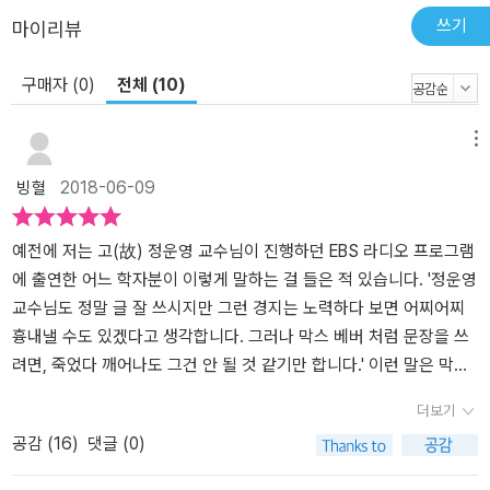
쓰기
마이리뷰
구매자 (0)
전체 (10)
메뉴
빙혈
2018-06-09
예전에 저는 고(故) 정운영 교수님이 진행하던 EBS 라디오 프로그램
에 출연한 어느 학자분이 이렇게 말하는 걸 들은 적 있습니다. '정운영
교수님도 정말 글 잘 쓰시지만 그런 경지는 노력하다 보면 어찌어찌
흉내낼 수도 있겠다고 생각합니다. 그러나 막스 베버 처럼 문장을 쓰
려면, 죽었다 깨어나도 그건 안 될 것 같기만 합니다.' 이런 말은 막스
베버에 대한 극찬과 존경의 마음도 잘 표현했지만, 동시에 정 교수에
더보기
게도 대단한 경의를 바치는 것입니다. 19세기 유럽 사회학을 정초(定
공감 (
16
)
댓글 (0)
礎)한 거인이자, 카를 마르크스, 에밀 뒤르켐 등과 나란히 당대 3대
지성으로 꼽히는 천재 중의 천재였던 인물에게, '그저 조금 처지는 정