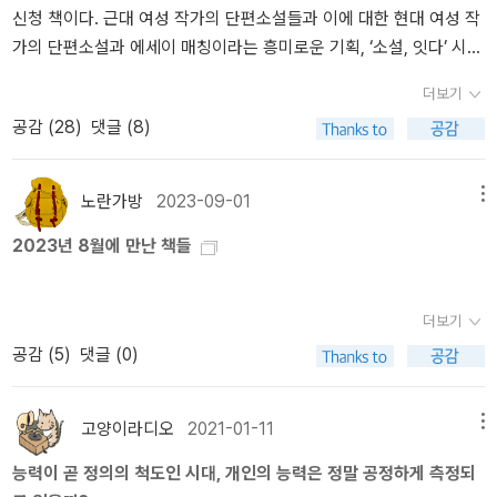
신청 책이다. 근대 여성 작가의 단편소설들과 이에 대한 현대 여성 작
책과 아이책과 살림책과 풀꽃책과 나무책과 바람책과 새책과 벌레책
음인 것이다.지금까지도 <프로테스탄트 윤리와 자본주의 정신>을 둘
보게 되는 경험을 했다.
가의 단편소설과 에세이 매칭이라는 흥미로운 기획, ‘소설, 잇다’ 시리
에 눈이 한참 갑니다. 한 자락이라도 더 장만해서 시골집에서 느긋이
러싼 논쟁들은 지금까지도 설왕설래 하고 있다. 첫째는 베버가 관념
즈이다. 잘 몰랐던 근대 여성 작가 작품을 보는 재미가 기대된다.<경
읽으려고 합니다. 주섬주섬 고르다 보면 어느새 큰 꾸러미가 둘씩 셋
론자로서 근대 자본주의의 원인으로 종교의 영향력을 지나치게 과장
더보기
제학이 필요한 순간>과 <프로테스탄트 윤리와 자본주의 정신>은 10
씩 나옵니다. 우리는 아프기에 눕거나 쉬면서 돌아볼 수 있고, 앓기에
했다고 말한다. 둘째는 근대 자본주의의 출현을 설명해내지 못하고
공감 (
28
)
댓글 (8)
월말에 구입한 책이다. 남편의 요청과 첫째의 학교 숙제용으로 구매
알에서 깨어나듯이 새롭게 눈을 뜨게 마련입니다. 기쁠 때도 아플 때
있다고 한다. 셋째는 종교의 교리들을 잘못 해석하고 있다고 하고, 네
대행. <경제학이..>는 읽어보겠지만 자본론과 함께 자본주의 양대 산
도 이 삶을 배울 만하지 싶습니다. 곁에 책이 있기에 책을 들추고, 곁
번째는 자본주의는 보편적이라는 것이다. 훨씩 이전에도 자본주의는
맥이라는 막스 베버는.. 글쎄..?
에 숲과 아이가 있기에 숲내음과 아이 목소리를 고스란히 품습니다.
존재했었다는... 이 이외에도 베버에 대한 비판들은 여러가지로 존재
노란가방
2023-09-01
메뉴
아기 기저귀 빨래는 ‘어머니’가 아닌 ‘아버지’하고 ‘할아버지’가 맡을
하고 있다. 하지만 그럼에도 불구하고 막스 베버의 이 작품은 오늘날
2023년 8월에 만난 책들
일이라고 느껴요. 몸소 예닐곱 해를 기저귀 빨래로 보내는 동안 이 대
까지 여전히 수많은 이들에게 읽히고 이해되며 살아남은 명제로 존재
목을 새록새록 느꼈어요. “사내가 기저귀 빨래와 집안 빨래를 맡아서
하고 있다는 사실이 놀라울뿐이다. '우리 시대의 사회 사상의 위대한
하”면, 굳이 ‘피트니스·헬스클럽’에 안 다녀도 언제나 튼튼하게 몸을
저작들 중 하나로서 중심적인 가설에서의 대담한 상상력과 치밀하고
더보기
돌볼 수 있어요. 즐겁게 ‘머슴’ 노릇을 할 적에 참으로 ‘멋’스러운 ‘머스
꼼꼼한 학문적인 논증을 결합시킨 독보적인 글'이라고 미국의 역사가
공감 (
5
)
댓글 (0)
마’로 설 수 있어요. 책읽기란, 스스로 잊은 빛을 되찾으려고 나서는
이자 사상가인 스튜어트 휴즈는 말하고 있다. 사회학자인 대니얼 벨
배움길입니다. 집안일이란, 스스로 잃은 빛을 되살리려고 힘쓰는 익
은 '사회학에서 20세기의 가장 중요한 저작'이라고 이 작품을 평가하
힘길입니다. 말 한 마디와 글 한 줄이란, 문학도 예술도 문화도 아닌,
고양이라디오
2021-01-11
기도 한다. 책의 마지막 부분에는 앞서 언급했던 막스 베버의 저작에
메뉴
언제나 스스로 길어올리는 이야기에 살림씨앗을 얹는 오늘노래라고
대한 카를 피셔의 비판에 대해서 막스 베버의 1차, 2차에 걸친 반박에
능력이 곧 정의의 척도인 시대, 개인의 능력은 정말 공정하게 측정되
느낍니다. 잊힌책을 알아보는 손이기에 잘난책(베스트셀러)에 안 휘
실려져 있어 또 다른 재미를 전해준다. 사회문학사의 거대한 흐름속