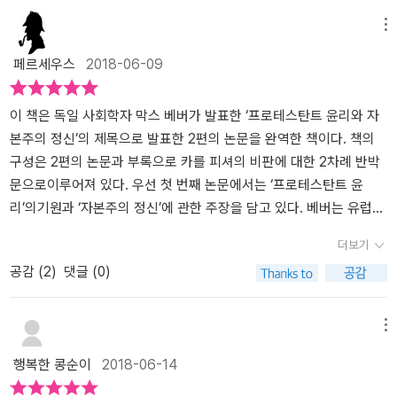
쭉쭉 뽑아내듯이 말입니다. 우리들 평범한 사람들은 대체 얼마나 노
교인들 사이의 각급 학교 진학률과 관련되어 있는 내용이었는데, 물
간을 심도있게 다룬다. 많은 내용이 있지만 가장 핵심적인 주제 가
다. 하기야 한국의 기독교는 미국에서 들어왔기때문에 그러한 사상의
는 자본주의보다 사유재산제도를 부정하고 공유재산제도를 실현하여
메뉴
력을 해야 이런 거인의 발뒤꿈치라도 따라갈 수 있음을 새삼 자각하
론 종교에 따라 어떤 분야에 관심을 더 가지고 있는지를 보여줄 수 있
운데 하나는 자본주의 정신의 출현은 돈을 많이 벌려는 인간적 탐욕
영향을 받지 않을 수야 없을 듯 하다. 요컨데, 이책을 읽음으로 해서
빈부의 차를 없애려는 공산주의와 더 닮았다는 생각을 많이 해왔습니
페르세우스
2018-06-09
고, 좀 겸손해질 필요도 있겠고 말입니다.프로테스탄트의 다양한 종
는 통계이긴 하나, 헝가리는 일반적으로 자본주의 발전에서 그리 중
이나 욕심에 기인한 것도 아니고, 카톨릭이나 루터교와 같이 결국에
자본주의의 역사를 다시한번 알게되었다. 앞으로도 사회과학 서적을
다. 그런데 어느 날, 근대 자본주의의 정신이 프로테스탄트의 윤리와
파, 입장, 계열을 분석하는 작업은 실로 구절양장의 길입니다. 역사학
요한 역할을 한 지역은 아니다.또, 저자 자신도 언급하듯이, 어떤 지역
는 전통적 경제윤리의 한계성을 벗어나지 못한 교파와는 달리 칼뱅을
자주 접해봐야 겠다는 생각이다.
맞닿아 있다는 이야기를 들었습니다. 프로테스탄트의 직업 소명 의식
자들은 중국사의 5호 16국 분석 정리가 그렇게나 힘들다고도 하는데
에서 소수파는 상대적으로 정치보다는 경제 쪽으로 집중하는 경향이
중심으로 한 16~17세기 청교도 프로테스탄트의 독특한 교리적 특징
이 근대 자본주의의 발전을 가져왔다는 주장이었습니다. 또한 자본주
이 책은 독일 사회학자 막스 베버가 발표한 ‘프로테스탄트 윤리와 자
다분히 엄살이고 과장이며, 각 교단의 입장을 정확히 이해하기도 난
있다는 점(49), 그리고 근대 자본주의가 발달한 지역들은 애초부터
가운데서 발현된다는 사실이다. 그 근간에는 '예정론' 이라는 칼뱅주
의의 최대 단점으로 꼽히는 것이 부자는 더 부자로 만들고, 가난한 사
본주의 정신’의 제목으로 발표한 2편의 논문을 완역한 책이다. 책의
망한 지경이지만 그저 계보만 올바로 파악하기도 너무나 힘듭니다.
어느 정도의 자본이 축적되어 있는 지역이라 자본주의 발달에 유리한
의의 가장 중요하고도 심오한 교리가 전면에 등장한다. 하나님께서
람들은 더 가난하게 만든다는 것인데, 마태복음 13장 12절 말씀이 바
구성은 2편의 논문과 부록으로 카를 피셔의 비판에 대한 2차례 반박
막스 베버의 주전공, 관심사가 종교학에만 머문 게 결코 아닌데(그럼
정황을 가지고 있었고, 그 후에 개신교를 받아들인 것(독일의 경우)라
창세전부터 어떠한 사람들은 영원한 구원에 이르도록 예정하셨고, 어
로 이 원리를 말씀하고 있다는 주장도 보았습니다. (무릇 있는 자는
문으로이루어져 있다. 우선 첫 번째 논문에서는 ‘프로테스탄트 윤
에도 불구하고 이 고전, 명저에 대한 오해 때문에 오히려 그를 종교학
는 주장(43)도 무엇보다 저자의 주장에 대한 강한 반론의 논리를 제
떠한 사람들은 영벌에 처하도록 미리 예정하셨다는 칼뱅주의 예정론
받아 넉넉하게 되되 없는 자는 그 있는 것도 빼앗기리라, 마태복음 13
리’의기원과 ‘자본주의 정신’에 관한 주장을 담고 있다. 베버는 유럽과
자로 잘못 아는 이들도 많습니다. 이 책은 차라리 사회학, 경제학, 역
공한다.그리고 또 하나, 책에서는 언급되지 않지만 생각해 볼만 한 부
은 신자들로 하여금 그럼 우리가 어떻게 해야 구원을 받고, 나는 구원
장 12장 말씀). 이런 주장은 흥미로우면서도 상당히 충격적인 사실이
미국에서 개신교도들의 인구 비율이 높은 지역이 경제적으로 발달한
더보기
사학에 한 발씩을 걸친 책인데도 말입니다), 책은 본격 종교학자들보
분은, 어떤 지역이 특정한 종류의 개신교가 지배적인 상황이 되었다
을 받도록 예정된 사람인지는 어떻게 확증할 수 있는가? 에 관한 근원
었는데, 이러한 주장을 최초로 펼쳤던 막스 베버의 책 <프로테스탄트
20세기 초반의 사회적 현상에 대해 기존의 사회학적인 이론들의 무
공감 (
2
)
댓글 (0)
다 더 세밀하고 권위 있게, 네덜란드, 독일, 프랑스, 영국 등지에 널리
는 것과, 그 지역에 속한 사람들이 그 신앙에 충실한 삶을 살았다는 주
적인 고뇌와 질문 앞에 맞닥뜨리게 만들었다.​그러면서 내가 구원을
윤리와 자본주의 정신>을 드디어, 그것도 '완역판'으로 읽어볼 기회가
용함을 지적하며 문제제기를 하는 것으로 시작한다. 베르너 좀바르트
분포한 교파들의 구조를 분석합니다. 종교 신조의 탐구가 본연의 목
장 사이에는 큰 차이가 있다는 점이다. 에를 들면 영국 국교회인 성공
받고 예정받았다는 사실은 하나님으로부터의 부르심 즉, 소명에 기인
생겼습니다. <프로테스탄트 윤리와 자본주의 정신>은 종교사회학적
가 발표한 [개신교의 윤리가 근대 자본주의적 사고에의해 야기된 결
적이 아닌데도 오히려 이 책을 통해 새로운 눈이 트였다는 종교학자
회가 주류였던 시대 영국의 시민들이 정말로 일상생활에서도 국교회
한 것이며 그 소명은 신자 각 사람이 자신의 거룩한 직업 가운데서 하
측면에서 부지런히 직업 노동을 수행하며, 하나님의 뜻을 따라 하나
과]라는 주장에 대한 반박으로 베버는 정반대의 주장을 내세웠다: 근
메뉴
들의 고백이 잇따랐을 만큼 말입니다. 벤자민 프랭클린의 자서전을
신앙에 충실하게 살았을까?오히려 남아 있는 여러 자료들에 의하면
나님께서 맡겨주신 사명에 따라 직업적 소명과 소임을 다함으로서 증
님께 영광을 돌리려는 목적으로 부를 추구하는 것은 죄가 아니라, 오
대 자본주의 기업가의 행동과 윤리는 개신교의 특히 청교도의 행동
행복한 콩순이
2018-06-14
읽어 보면 그가 일개 직공일 시절부터 '새로운 교파 하나를 만들어 보
당시 시민들의 교회 출석률부터가 매우 낮았고, 너무나 많은 사람들
명되어지고 확증되어진다고 여기게 되는 가운데 청교도 프로테스탄
히려 성도로서 마땅히 행할 바라는 프로테스탄트 윤리가 근대 자본주
윤리와 유사하며, 종교적인 지향 대신에 공리적인 목표로 전환되었다
자'며 동료들과 열심히 토의하는 장면이 나오죠. '원, 입에 풀칠도 못
이 신학적인 내용에 무지하거나, 오히려 교회를 조롱했다고 한다. 이
트 직업윤리가 탄생하게 된다. 각자의 직업은 하나님 앞에서 고결하
의를 이끄는 정신이었다는 논증을 담고 있습니다. 사실 돈 버는 것 자
는 것이다. 대표적인사례로 사업가로서 18세기 활동했던 미국의 철