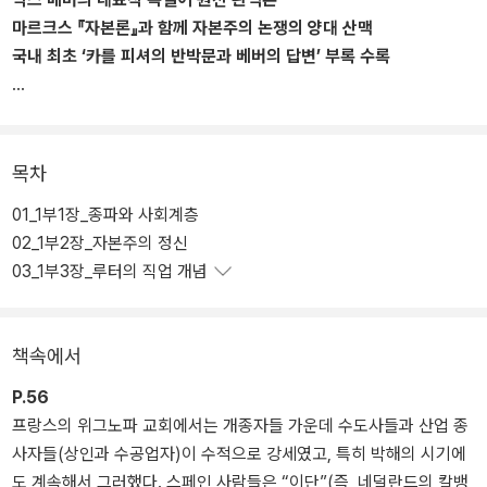
마르크스 『자본론』과 함께 자본주의 논쟁의 양대 산맥
국내 최초 ‘카를 피셔의 반박문과 베버의 답변’ 부록 수록
막스 베버는 사회과학 분야에서 가장 유명하고, 가장 파격적이며, 논
쟁이 끊이지 않는 작품을 남겼다. 그것은 바로 『프로테스탄트 윤리와
자본주의 정신』이다.
목차
베버는 근대 자본주의의 기원을 근대 산업혁명과 계몽주의와 합리주
01_1부1장_종파와 사회계층
의가 아니라, 영국과 미국의 청교도 전통에서 찾았다. 그는 ‘근대 노동
02_1부2장_자본주의 정신
윤리’와 ‘물질적 성공에 대한 지향성’은 시장의 관심과 사업에 대한 기
03_1부3장_루터의 직업 개념
민한 감각, 그리고 기술혁신이 아니라, 16-17세기 영국과 미국에서
활동하였던 칼뱅주의, 감리교, 침례교 등의 개신교가 지니고 있던 ‘윤
리’에서 나왔다고 말한다. 그들의 윤리와 종교의 자유를 확보하고자
책속에서
했던 그들의 투쟁이 다른 모든 인권을 확보하는 데 모퉁잇돌이 되었
다고 말한다. 이 논증으로 인해 이 책은 발표 당시에 격렬한 논쟁을 불
P.56
러일으켰고, 그 격렬함은 오늘날에도 전혀 식지 않았다.
프랑스의 위그노파 교회에서는 개종자들 가운데 수도사들과 산업 종
우리는 왜 이 책을 읽어야 할까? 이 책을 빼놓고 자본주의를 말할 수
사자들(상인과 수공업자)이 수적으로 강세였고, 특히 박해의 시기에
없기 때문이다. 이 책은 자본주의를 이해하려면 반드시 읽어야 할 책
도 계속해서 그러했다. 스페인 사람들은 “이단”(즉, 네덜란드의 칼뱅