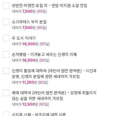
양반전·허생전·호질 외 - 연암 박지원 소설 전집
대여가
7,500
원 (
90
일)
소크라테스 부의 본질
대여가
7,500
원 (
90
일)
두 도시 이야기
대여가
19,000
원 (
90
일)
손자병법 - 이겨놓고 싸우는 인생의 지혜
대여가
16,500
원 (
90
일)
인생의 짧음에 대하여 (라틴어 원전 완역본) - 시간과
운명, 인생의 본질에 관한 세네카의 가르침
대여가
11,250
원 (
90
일)
화에 대하여 (라틴어 원전 완역본) - 감정에 휘둘리지
않는 삶을 위한 세네카의 가르침
대여가
12,500
원 (
90
일)
시지프 신화 - 부조리에 대한 시론