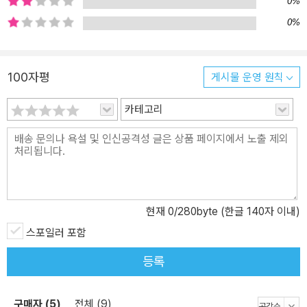
0%
고, 근대 자본주의는 후자로부터 출현했다고 주장해왔다. 하지만 베
0%
버는 이 책에서 치밀한 논증을 통해 그러한 상식적인 편견을 깨버린
다. 여기에서 이 책을 읽어야 할 두 번째 이유가 생겨난다. 오늘날 근
대 자본주의의 원형을 그대로 보존하면서 고도로 발전시킨 나라는 두
100자평
게시물 운영 원칙
말할 필요도 없이 미국이다. 미국은 청교도들이 세운 나라다. 실제로
베버는 자본주의 정신의 전형을 18세기 미국의 기업가였던 벤저민
카테고리
프랭클린(Benjamin Franklin)에게서 찾는다. 그리고 독일의 자본주
의는 베버가 분석한 그대로 지금도 여전히 루터교적인 전통을 따라
중세적인 요소가 혼합된 자본주의이고, 그러한 특징은 유럽의 자본주
의 전체에 나타난다. 여기에서 우리는 베버가 ‘윤리’와 ‘정신’이라고 부
른 정신문명이 ‘자본주의’ 등과 같은 물질문명의 형태를 규정하고 있
음을 본다. 즉, 인간은 기본적으로 육체를 지닌 존재이기 때문에 물질
현재
0
/280byte (한글 140자 이내)
문명의 거대한 영향을 받지 않을 수 없지만, 그럼에도 불구하고 물질
스포일러 포함
문명이 인간을 완전히 결정하고 지배할 수는 없다. 인간은 정신적인
등록
존재이기 때문이다. 인간은 정신적인 정체성(identity) 없이 빵만으로
는 살아갈 수 없는 존재다. 인간은 정체성을 잃는 순간 살아갈 힘을 잃
고 혼돈상태로 빠져들어 미쳐버린다. 당시에 많은 학자들이 자본주의
구매자 (5)
전체 (9)