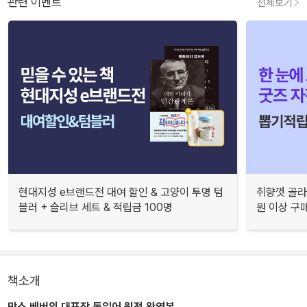
관련 이벤트
전체보기
현대지성 e브랜드전 대여 할인 & 고양이 투명 텀
취향껏 골라
블러 + 슬리브 세트 & 적립금 100명
원 이상 구
책소개
막스 베버의 대표작 독일어 원전 완역본