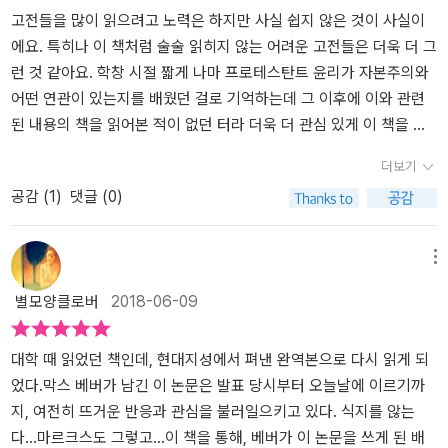
하는 주제에 무슨 종교 창시자 흉내를!'이라며 비웃는 이들도 있었을
런 점을 고려한다면, 어떤 지역의 주류 신앙에 따라 그 지역의 자본주
고 성별된 것이며 우리가 행하는 모든 일들을 통해 우리는 하나님의
체를 하나의 목적이나 의무(소명)로 여기는 태도는 도덕적인 정서에
학자이자 발명가인 벤자민 프랭클린의 경우를 들어 설명하고있다. 베
고전들을 많이 읽으려고 노력은 하지만 사실 쉽지 않은 것이 사실이
텐데, 그 정도가 아니라 그들 이민자들의 선조가 유럽에 그대로 머물
의 발전이 달라졌다는 저자의 주장의 타당성은 상당 수준 감소할 수
소명에 응답하며 우리의 일을 통해 하나님의 주권과 섭리를 드러내고
역행한다고 볼 수 있는데, 세속적인 직업의 노동 현장이 바로 하나님
버는 공리주의자인 벤저민이 주장하는 ‘돈을 합법적인한도 내에서 최
에요. 특히나 이 책처럼 술술 읽히지 않는 어려운 고전들은 더욱 더 그
렀다면, 프랭클린의 동시대에도 아마 이단, 이교라며 대뜸 단죄부터
밖에 없다.책 후반으로 갈수록 두드러지는 면은, 이 책이 사회학 분야
그분께 영광을 돌리며 나아가서는 나의 직업과 일을 통해 네 이웃의
께서 우리를 부르신 현장이라는 믿음의 변화(?)가 금욕적 생활과 저
대한 많이 버는 것은 경제 질서 안에서 표현되는 직업적 유능함의 결
런 것 같아요. 학창 시절 짧게 나마 프로테스탄트 윤리가 자본주의와
받고 화형장의 한 줌 재로 사라질 위험이 아직은 엄존했을 터입니다.
의 고전이기는 하지만 그 내용은 오히려 역사신학 쪽에 가깝다는 느
필요를 채워줌으로서 하나님의 가장 중요한 계명인 '하나님을 사랑하
축 관념을 이끌어내고, 하나님의 영광을 위한 영리 활동이라는 소명
과’라고 하는 근대자본주의 기업가의 행동과 윤리의 기준이 공리주의
어떤 연관이 있는지를 배웠던 걸로 기억하는데 그 이후에 이와 관련
미국이 경제적으로 번영할 수 있었던 건, 바로 이런 개인의 내심에 대
낌이었다. 특히 개신교 각 분파들의 주장에 관한 세밀한 비교와 대조,
고 네 이웃을 내 몸과 같이 사랑하라'는 하나님의 명령과 윤리를 제대
의식이 결과적으로 물질문명으로 대표되는 근대 자본주의의 뿌리가
에 기초하는 것임에도 불구하고 칼뱅주의의 금욕주의에 기초한 합리
된 내용의 책을 읽어본 적이 없던 터라 더욱 더 관심 있게 이 책을 읽
해 체제나 사회가 일절 간여하지 않고, 그저 당사자가 사회적 경제적
그 차이점들에 대한 높은 수준의 고찰 같은 면들은 훌륭하다. 사실 이
로 순종하는 구원받은 자로서의 삶을 살아낼 수 있다.​대략적으로 본
되었다는 사실은 참 아아러니하면서도 흥미로운 통찰입니다. <프로
적인 생활 태도와 윤리에서 벗어나지않는다는 점을 지적하고 있다.
어나갔답니다. 역시 술술 읽히지는 않아서 시간이 오래 걸렸던 것 같
더보기
신용을 잘 지키느냐에만 주의를 집중했던 합리적인 풍조가 자리잡았
책이 근대의 다양한 개신교 분파들의 노동윤리에 관한 연구라는 주제
서에서 이야기하는 자본주의 정신은 구원의 확실성과 표지로서 성실
테스탄트 윤리와 자본주의 정신>은 읽어내기 쉬운 책은 아닙니다. 그
두번째 논문에서는, 4개의 개신교(칼뱅주의, 경건주의, 감리교, 재세
아요. 막스 베버는 자본주의가 종교와 연관 되어 있음을 이야기 합니
공감 (
1
)
댓글 (0)
기 때문입니다. 대체, 장로교나 감리교나 재세례파 (그 외 일일이 열
를 담고 있었다면 오히려 신학 쪽에서는 더 높은 평가를 받았을 지도
한 직업윤리를 강조했고, 부의 축적을 하나님의 축복으로 여긴 프로
러나 공산주의의 몰락이 마치 자본주의의 승리인 것처럼 여겨지며,
례파계열)의 각 종파별로 역사적 배경과 교리의 특징을 살펴 보고, 교
다. 지금처럼 노동을 통해 돈을 많이 버는 것이 목적이 아니라 오히려
거할 수도 없는 숱한 입장들)중, 누구를 프로테스탄트의 '표준'으로 삼
모르겠다.(물론 “사회학 분야의 고전” 쪽이 좀 더 유명해 지는 데 유
테스탄트 청교도들의 생활양식을 통해 드러난다. 탐욕의 수단으로서
부자는 더욱 부해지며 가난한 자는 더욱 가난하게 만드는 신자유주의
리적해석이 신도들의 삶의 태도와 윤리에 끼친 영향과 자본주의로의
돈에 집착하지 않고 사치스러운 생활을 하지 않아야 한다는 것이 중
아야 합니까? 그런 건 있지도 않고 있어서도 안 됩니다. 바로 이런 융
리했겠지만)이 책의 주장과 관련해 많은 종류의 오해들이 양산되는
재화와 자본의 축적이 아닌 하나님의 대명령을 수행하는 성별된 자들
의 물결이 거센 이때에 프로테스탄트 윤리와 자본주의의 정신을 연결
연결로 이어지는 관계에 대해 기술하고 있다. 베버는개신교의 교리에
요한 사항이었던 것 같아요. 열심히 노력하고 부지런해야 하고 이런
메뉴
통성과 관용, 합리주의야말로 자본주의와 근대 정신의 본체입니다.
경향이 있다. 그 중 하나가 개신교를 받아들인 나라는 경제가 발전했
의 성실한 삶으로서 직업을 이해했고, 이들의 이러한 흠없는 윤리와
시키고 있는 이 책이 우리에게 중요한 힌트를 제공할 수도 있겠다는
서 ‘직업소명설’과 ‘구원예정설’에 대한 해석을 통해 금욕적인 삶의 태
것들이 신에 대한 도리이기 때문에 당시의 사람들은 저마다 열심히
별모양클로버
2018-06-09
막스 베버의 이 고전은, 다름 아닌 이 점을 지적하는 게 원 의도인데,
다는, 책의 결론을 아주 살짝 비튼 주장이다. 이 주장은 다양한 차원에
태도는 세상 속에서 세상을 변화시키는 세속적 금욕주의로서 대변되
생각이 들었습니다. 부록으로 수록된 '카를 피셔의 비판과 막스 베버
도와 부정한 방식이아닌 합리적인 생활 양식을 유지하면서 직업에 충
그리고 성실하게 일을 해왔다는 것이죠. 그리고 그것으로 인해 오히
터무니없는 무자격자들이 감별사, 호메이니 흉내를 내며 훈장질에 목
서 저자와는 상관이 없는데, 우선 저자가 책에서 꼽는 프로테스탄트
었다. 이것은 그들 자신의 구원의 확실성의 표지로서 이 땅을 합리적
의 반박문'을 보면 막스 베버의 주장은 사회적으로 큰 파장과 함께 격
실한 노동을 추구하여 부를 저축하고 축적된 부를 낭비하지 말고 합
려 부가 축적되었다고 하는 것이 프로테스탄트 윤리와 자본주의의 연
숨을 걸고 있으니 얼마나 기가 찬 일입니까.'이단에 속하거나 신앙이
윤리는 전체 개신교회중 매우 일부(후기 칼뱅주의의 영향을 받은 청
이고 도덕적이며 아름답게 가꾸어 나가는 것이야말로 자신들을 이 땅
렬한 논쟁을 불러 일으켰던 것 같습니다. 사회에 작동하는 어떤 역동
리적이고 공리적인 일에 사용함으로써하느님의 영예를 높이는 것으
관이더라구요. 더군다나 칼뱅의 예정조화설에 의하면 신의 은총을 받
대학 때 읽었던 책인데, 현대지성에서 펴낸 완역본으로 다시 읽게 되
있는지 의심스러운 사람들, 그리고 이미 내면적으로 종교적 전통에서
교도적 신앙)에 한하며, 다른 종류의 금욕주의적 개신교 분파들은 비
에 보내신 하나님의 소명에 부응하는 것이라는 의식을 통해 노동을
성을 이론으로 단순화한다는 것이 결코 쉬운 일은 아니지요. 그만큼
로 연결될 수 있고, 이것이 ‘구원’에 대한 증거이자 보상으로 간주되었
은 사람들을 부의 축적 정도로 알 수 있다고 하니 당시의 사람들이 열
었다.막스 베버가 남긴 이 논문은 발표 당시부터 오늘날에 이르기까
벗어난 도시 귀족 계층... (중략)... 교회는 그저 겉으로만 신앙을 가져
슷한 노동윤리를 만들어 내지 못했다고 말한다.뿐만 아니라 그 개신
인류 원죄의 댓가로 여겼던 근대 이전의 전통주의적 경제윤리에 대해
이 책은 읽어내기도 어려운 책입니다(소화해야 할 주석도 무척 많습
다는 점을 지적하고 있다. 베버는청교도의 금욕주의적 태도와 직업의
심히 노동을 하지 않을 수 없었겠죠. 막스 베버에 대해서도 책을 통해
지, 여전히 뜨거운 반응과 관심을 불러일으키고 있다. 식지를 않는
도 구원이 가능하다는 주장을 이미 묵시적으로 펼쳤던 것이다.'(p111)
교 윤리를 만들어낸 신앙도 시간이 지나면서 상당히 변화를 겪었기
명확하게 반박한다.​근대 자본주의 시대를 넘어 이제 신자본주의 시대
니다). 그러나 왜 이 책이 고전 필독서로 손꼽히는지는 알 것 같기도
식에서 출발하여 시간의 흐름에 따라 종교적 목적에서 공리적인 목적
더 자세히 알 수 있어서 좋았고, 칼뱅의 사상이나 종교적인 부분들도
다...마르크스도 그렇고...이 책을 통해, 베버가 이 논문을 쓰게 된 배