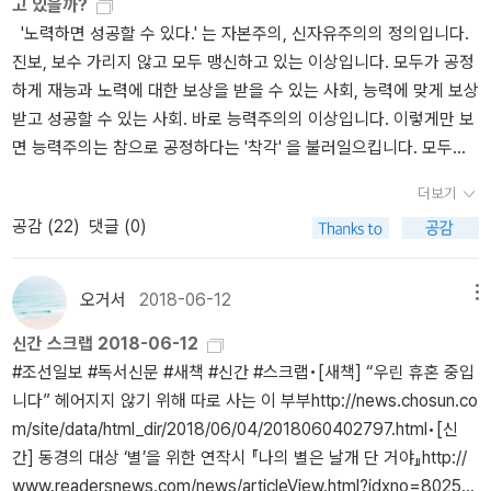
고 있을까?
둘립니다. 잘난책을 안 쳐다볼 줄 알기에 눈가림과 눈속임을 살며시
에서 종교와 윤리의 틀 안에서 우리의 삶을 지탱할 가치를 전해준 막
'노력하면 성공할 수 있다.' 는 자본주의, 신자유주의의 정의입니다.
걷어내며 제대로 어른으로 섭니다.ㅍㄹㄴ《孤獨한 당신을 위하여》
스 베버의 <프로테스탄트 윤리와 자본주의 정신>은 우리들에게 특별
진보, 보수 가리지 않고 모두 맹신하고 있는 이상입니다. 모두가 공정
(루이제 린저/곽복록 옮김, 범우사, 1974.5.25.첫/1977.12.10.중판)
함으로 다가온다. '우리를 집어삼키기 위해 몰려오는 저 정신적인 혼
하게 재능과 노력에 대한 보상을 받을 수 있는 사회, 능력에 맞게 보상
《フランス革命の指導者 上》(桑原武夫, 創元社, 1956.7.20.)《フ
돈을 극복하기 위한 수단을 우리는 도대체 어디에서 발견해야 하는
받고 성공할 수 있는 사회. 바로 능력주의의 이상입니다. 이렇게만 보
ランス革命の指導者 下》(桑原武夫, 創元社, 1956.8.20.)《細胞
것인가?' 라는 철학자 빌헬름 딜타이의 질문에 기꺼이 막스 베버의 이
면 능력주의는 참으로 공정하다는 '착각' 을 불러일으킵니다. 모두가
라는 大宇宙》(L.토마스/강만식 옮김, 범양사, 1981.7.25.)《한 사람
작품이 그 대안으로, 소중한 가치로 다가갈 수 있을 것 같다. 인간 소
원하고 꿈꾸는 이상주의 사회가 아닐까 싶습니다. 마이클 샌델은 이
의 成長은 個人指導에서》(조병옥 엮음, 한국알롄정종불교회 서울
외와 상실, 물질문명과 빈부격차, 자본주의의 폐해.... 를 해결하기 위
더보기
책을 통해 우리가 당연하게 생각해왔던 능력주의의 이상이 근본적으
남부 총합본부, 1978.)- 창가학회. 남묘호렌련게쿄《折伏敎典》(박
해 자본주의의 뿌리를 찾아 가는 일이 무엇보다 기본이 되어야 할 것
공감 (
22
)
댓글 (0)
로 크게 잘못되어 있다고 주장합니다. 과연 능력주의는 공정한 것인
계양 엮음, 학인사, 1971.2.28.)《노벨상으로 말하는 20세기 물리학》
이다. 조금은 어렵지만, 천천히 차근차근 사회학의 깊이에 취해보고
지 마이클 샌델과 함께 즐거운 탐구를 해보시기 바랍니다. 막스 베버
(고야마 게이타/손영수·성영곤 옮김, 1988.7.5.첫/1990.3.30.2벌)
싶어진다.
의 <프로테스탄트 윤리와 자본주의 정신>은 루터의 종교개혁이 어떻
《5천년 력사이야기 2》(림한달·조여장/김양·병일 옮김, 민족출판사, 1
오거서
2018-06-12
메뉴
게 청교도들에게 치열한 능력주의 윤리의식을 가지고 왔는지를 설명
982.4.)《5천년 력사이야기 3》(림한달·조여장/로창하·정금 옮김, 민
신간 스크랩 2018-06-12
하는 책입니다. 고전이라 읽어보고 싶습니다. 그러나 미국이 다른 많
족출판사, 1983.7.)《5천년 력사이야기 4》(림한달·조여장/김홍식 옮
#조선일보 #독서신문 #새책 #신간 #스크랩•[새책] “우린 휴혼 중입
은 나라보다 더 불평등할 뿐 아니라 이동성도 덜하다는 사실을 알면
김, 민족출판사, 1984.10.)《5천년 력사이야기 5》(림한달·조여장/정
니다” 헤어지지 않기 위해 따로 사는 이 부부http://news.chosun.co
충격과 당황에 빠지게 된다. -p131 이 책을 통해 알게 된 사실인데,
철 옮김, 민족출판사, 1986.4.)- 94년 2월 16일. 도서출판 서울. 20
m/site/data/html_dir/2018/06/04/2018060402797.html•[신
미국은 유럽보다 사회적 이동성이 더 낮다고 합니다. 흔히 우리가 생
00원《그늘마저 나간 집으로 갔다》(고선주, 걷는사람, 2023.1.9.)《탈
간] 동경의 대상 ‘별’을 위한 연작시 『나의 별은 날개 단 거야』http://
각하는 아메리칸 드림은 허구에 불과합니다. 마이클 샌델은 <공정
무드의 웃음》(잘티어 랜트먼/왕한조 옮김, 태종출판사, 1979.6.10.
www.readersnews.com/news/articleView.html?idxno=80256
하다는 착각>에서 마이클 영을 많이 인용합니다. 마이클 영은 영국