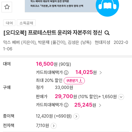
대여
소득공제
[오디오북] 프로테스탄트 윤리와 자본주의 정신
막스 베버
(지은이),
박문재
(옮긴이),
김성은
(낭독)
현대지성
2022-0
1-06
16,500
대여
원 (90일)
14,025
카드최대혜택가
원
최대 20% 할인
쿠폰받기
구매
정가
33,000원
29,700
판매가
원 (10% 할인)
+ 1,650원
25,245
카드최대혜택가
원
종이책
12,420원 (+690원)
전자책
7,110원