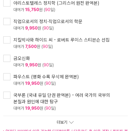
아리스토텔레스 정치학 (그리스어 원전 완역본)
대여가
15,750
원 (
90
일)
직업으로서의 정치·직업으로서의 학문
대여가
9,950
원 (
90
일)
지킬박사와 하이드 씨 - 로버트 루이스 스티븐슨 선집
대여가
7,500
원 (
90
일)
금오신화
대여가
9,950
원 (
90
일)
파우스트 (명화 수록 무삭제 완역본)
대여가
19,950
원 (
90
일)
국부론 (국내 유일 단권 완역본) - 여러 국가의 국부의
본질과 원인에 대한 탐구
대여가
19,950
원 (
90
일)
더보기