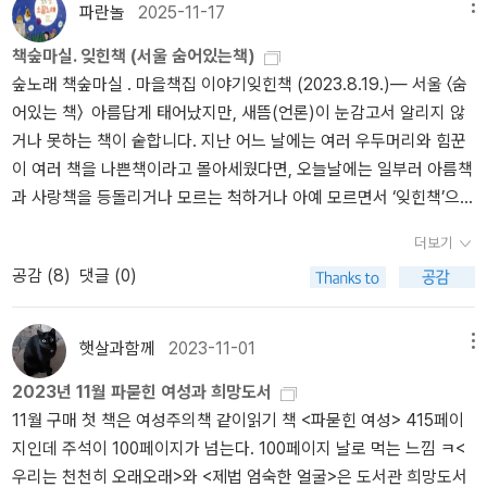
이런 자본주의의 기원을 근대 산업혁명과 루터의 계몽주의나 합리주
는 사람들이 돈을벌어 필요 이상의 생활을 하고, 향락 등 사치를 부리
파란놀
2025-11-17
메뉴
의서 찾는 것이 아니라 바로 프로테스탄트 전통에서 찾고 있는 것이
는 것은 윤리적인 측면에서 옳지 못하다고 봤다. 여기서 근대 자본주
책숲마실. 잊힌책 (서울 숨어있는책)
다. 막스 베버의 이 작품과 같은 선상에 놓인 한 작품을 보통 마르크스
의 정신을 바라보면, 사람들은 단순히 사치를 부리기 위해 돈을벌
숲노래 책숲마실 . 마을책집 이야기잊힌책 (2023.8.19.)― 서울 〈숨
의 자본론에서 찾기도 한다. 마르크스가 말하는 자본주의는 역사가
지 않는다. 열심히 일해서 번 돈으로 미래를 위해 저축하기도 하고, 필
어있는 책〉 아름답게 태어났지만, 새뜸(언론)이 눈감고서 알리지 않
발전하는 하나의 단계로 그 최종적인 목표는 바로 공산주의라고 말한
요 이상의 소비를 지양하는 모습을 보인다. 막스 베버는 비윤리적
거나 못하는 책이 숱합니다. 지난 어느 날에는 여러 우두머리와 힘꾼
다. 노동 가치설을 통해 자본계급은 노동자를 착취한다고 한다. 따라
인 이윤 추구의 모습에서 어떻게 이러한 모습의근대 자본주의 정신
이 여러 책을 나쁜책이라고 몰아세웠다면, 오늘날에는 일부러 아름책
서 혁명을 통해 공산주의 사회를 만들자는 주장을 담고 있다. 이에 따
이 나올 수 있었는지, 이 문제에 대해 자신의 생각을 펼친다. 여기
과 사랑책을 등돌리거나 모르는 척하거나 아예 모르면서 ‘잊힌책’으로
르면 자본주의는 역시 공산주의를 위한 하나의 작은 단계로 치부될
서 나오는 것이 바로 프로테스탄트 윤리이다. 청교도에서는 성실함
내모는구나 싶어요. 예전에는 ‘숨은 아름책’을 찾아나섰다면, 오늘날
수 밖에 없는 것이다. 하지만 우리 세계의 현실은 수많은 병폐에도 불
과 절약 정신을 가장 가치있는 덕목으로 생각하기 때문에, 무분별하
더보기
에는 ‘잊힌 아름책’을 찾아나서는 책마실입니다. 씨앗은 언제나 작습
구하고 간단하게 표현하기는 조금 모호하지만 분명 자본주의가 우세
게 부를 추구하며 사치를 부리는 것이 아닌, 노동으로 얻은부를 축적
공감 (
8
)
댓글 (0)
니다. 작은씨앗은 해바람비를 만나면 천천히 싹트겠지요. 끝없는 쇠
한 형국이라 말할 수 있을 것 같다. 막스베버의 이 작품속에서 말하는
하고, 재투자하는데 사용했다고 막스 베버는 말한다. 즉, 근대 자본주
(자가용)랑 재(아파트)는 작은씨앗을 짓밟고 짓이깁니다만, 까만길
자본주의, 근대 노동 윤리와 물질적 성공에 대한 지향성... 이 유명하
의 정신이 종교적인 가치관으로부터 영향을 받았다는 것을 막스 베버
(아스팔트도로)에도, 잿더미 사이에도 풀씨가 돋고 나무씨가 퍼집니
고 당시로서는 파격적인 주장에 대한 결과는 아직까지도 하나의 답을
가 이 책을 통해 말하고자 하는 것이다. 철학, 사상에 대한 책들 중에
햇살과함께
2023-11-01
메뉴
다. 온누리 풀꽃나무 씨앗 한 톨은 사람한테 “넌 무얼 잊었니?” 하고
도출해낸 것이 아니라 지속적인 논쟁의 한 자리에 위치하고 있다고
서도 어려운 수준의 책이라고 생각한다. 한 번 읽었지만 이 책에서 막
2023년 11월 파묻힌 여성과 희망도서
묻는구나 싶어요. 서울마실을 하는 길에 짬을 내어 〈숨어있는 책〉을
여겨진다. 루터의 종교개혁, 칼뱅주의, 경건주의, 감리교와 금욕주의
스 베버가 말하고자 하는 것과 이를 뒷받침하는 논리를 완벽히 이해
11월 구매 첫 책은 여성주의책 같이읽기 책 <파묻힌 여성> 415페이
찾아갑니다. 한 해에 하루쯤 서울책집에 깃들 수 있어도 “올 한 해 보
의 종교적 토대 아래에서 생겨난 자본주의의 정신! 자본주의의 토대
하려면 여러번 다시읽어야 하지 않을까 하는 생각이 든다. 그럼에
지인데 주석이 100페이지가 넘는다. 100페이지 날로 먹는 느낌 ㅋ<
람차다”고 느낍니다. 시외버스를 달리면 이내 닿는 서울이되, 서울책
위에서 생활하고 있는 우리들에게 이 자본주의의 탄생에 대한 명제를
도 이 책을 통해 근대 자본주의 정신을 윤리적측면에서 종교와의 관
우리는 천천히 오래오래>와 <제법 엄숙한 얼굴>은 도서관 희망도서
집을 들르면 온책이 흐드러지는 줄 알되, 갈수록 종이책보다는 들숲
이해하는 것은 어쩌면 당연한 일일 것이고, 꼭 한번쯤 경험해야 할 물
계를 보이며 설명하는 것을 보며 근대 자본주의 정신에 대해 생각해