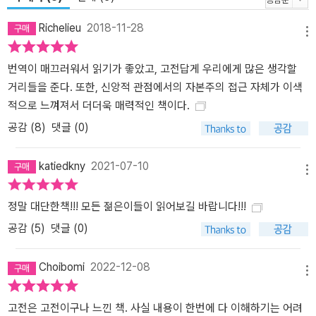
의 ‘형태’, 즉 물질문명에 대한 관찰에 집중하고 있을 때, 베버는 자본
Richelieu
2018-11-28
주의의 ‘정신’이 그 물질문명을 지배하고 있음을 보았고, 그 ‘정신’은
메뉴
개신교의 신앙 ‘윤리’에서 나왔음을 확인했다. 베버의 논증은 우리가
생각하는 것처럼 그렇게 허술하지 않고 호락호락하지도 않다. 거대하
번역이 매끄러워서 읽기가 좋았고, 고전답게 우리에게 많은 생각할
고 웅장하다. 일반적인 박사 논문들을 봉우리라고 한다면, 이 책은 마
거리들을 준다. 또한, 신앙적 관점에서의 자본주의 접근 자체가 이색
치 에베레스트 산과 같다. 많은 사람이 『프로테스탄트 윤리와 자본주
적으로 느껴져서 더더욱 매력적인 책이다.
의 정신』을 어렵다고 말한다. 거기에는 신학, 사회학, 경제학을 비롯
공감 (
8
)
댓글 (0)
한 온갖 학문들이 깊이 다루어지고 있어서 난해하다고 말한다. 고전
은 원래 깊은 샘과 같아서, 아는 만큼 보인다. 하지만 이 책을 읽는 데
katiedkny
2021-07-10
메뉴
굳이 신학과 사회학과 경제학을 비롯한 온갖 학문들을 깊이 알 필요
는 없다. 베버가 말하고자 하는 바에만 집중하기만 하면 된다. 그 구체
정말 대단한책!!! 모든 젊은이들이 읽어보길 바랍니다!!!
적인 내용을 굳이 깊이 알 필요도 없다. 베버는 인류 사회에서 놀라운
공감 (
5
)
댓글 (0)
지성을 지닌 얼마 안 되는 인물들 중 하나다. 이 책을 통해서 그의 지
성으로 초대받아서, 그 지성의 숨결을 우리의 능력의 한도 내에서 느
Choibomi
2022-12-08
껴볼 수 있는 것만으로도, 이 책은 우리에게 축복이다.
메뉴
고전은 고전이구나 느낀 책. 사실 내용이 한번에 다 이해하기는 어려