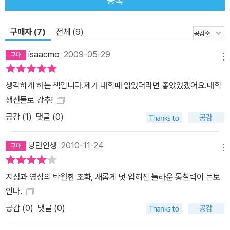
성의 길이 있음을 알자고 말할 뿐이다. 그 가능성을 향해 어떤 노력이
필요하며 어떻게 자신을 열고 외부와 소통해야 하는지에 대해, ‘먼저
구매자 (7)
전체 (9)
꿈을 꾸었던 자’의 입장에서 ‘다음 꿈을 이룰 자’들에게 넌지시 안내할
뿐이다. [책의 구성적 특징] 이 책은 전무후무한 형식과 내용을 가지
isaacmo
2009-05-29
메뉴
고 태어난 책이다. 그것은 이어령 특유의 지적체계가 촉발시킨 자연
스러운 구조화 과정에서 만들어진 것이다. 그동안 독창적 사유를 펼
생각하게 하는 책입니다.제가 대학때 읽었더라면 좋았었겠어요.대학
쳐온 수많은 학자들은 먼저 내용을 고민하고 이것을 어떤 형식 속에
생선물로 강추!
담아낼 것인가를 고민하거나, 그게 아니라면 형식을 먼저 고안해낸
공감 (
1
)
댓글 (0)
다음, 그 형식에 의해 규정된 내용을 만들어내는 것이 일반적이었다.
하지만 이어령은 이 책에서 형식과 내용이 한몸인, 모두가 전체이며
낭만인생
2010-11-24
모두가 부분인 통합다발적 사고, 다시 말해 선후나 좌우의 개념을 삭
메뉴
제하고 그것을 동시에 실행한 초유의 창조적 실험을 감행한다. 그동
지성과 영성의 탁월한 조화, 새롭게 덧 입혀진 놀라운 통찰력이 돋보
안 우리가 읽어온 수없이 많은 자기계발류의 책들 중 형식과 내용, 양
인다.
측면에서 이만한 독창적 사유구조를 구현시킨 책은 없었다. 형식과
공감 (
0
)
댓글 (0)
내용의 엄밀한 융합을 시도하면서 거기에서 추출된 필연적인 창조성
의 사유를 매혹적인 언어로 설득력 있게 제시하고 있는 것. 그 강렬한