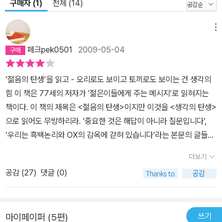
구매자 (1)
전체 (14)
⑥ 연필의 여섯모꼴 : 연필, 벌집 / 圓-方-角 / Honeycomb core
세모 네모의 각진 편견과 원형의 오만한 독존을 거부하라. 육각형의
메뉴
균형과 지우개의 여유로, 젊은이여, 함께 젊음을 누려라! 매직카드⑦
빈칸 메우기 : '따로따로''서로서로' / 獨創性 / Only one 결핍은 필
페크pek0501
2009-05-04
요를 낳고, 필요는 목표를, 목표는 창조를 낳는다. 젊음은 빈칸의 창조
다. 젊은이여, 결핍을 두려워 마라! 매직카드⑧ 지의 피라미드 : 앎에
‘젊음의 탄생’을 읽고 - 오리로도 보이고 토끼로도 보이는 건 생각의
서 삶으로 / 知·好·樂 / DIKW 아는 자와 좋아하는 자 그리고 즐기는
힘 이 책은 77세의 저자가 ‘젊은이들에게 주는 메시지’로 읽혀지는
자 중 제일은 즐기는 자이다. 젊은이여, 하고 싶은 일을 하라. 그리고
책이다. 이 책의 제목은 <젊음의 탄생>이지만 이것을 <생각의 탄생>
자신이 하는 일을 마음껏 즐겨라! 매직카드⑨ 둥근 별 뿔난 별 : 나의
으로 읽어도 무방하리라. ‘중요한 것은 해답이 아니라 질문입니다’,
별은 너의 별 / 世域化 / Glocalization 우물 안이 아닌 글로벌로 나
‘우리는 흑백논리와 OX의 감옥에 갇혀 있습니다’라는 본문의 글들에
가라. 젊은이여, 로컬을 가슴에 담고, 글로벌을 향해 온몸으로 뛰어라!
서 알 수 있는 바와 같이, 젊은이들에게 생각의 중요성을 부각시키며
더보기
기존의 생각을 바꿀 것을 말하고 있다. 그런데 ‘생각’은 어찌 젊은이들
공감 (
27
)
댓글 (0)
에게만 중요하랴. 오늘을 사는 현대인 모두에게 중요하리라. 누군가
에 대해 어떤 사람인지 알려면 제일 주목해야 할 것은 무엇일까. 바로
그가 갖고 있는 ‘생각’일 것이다. 외모나 직업, 학력도 그 사람을 파악
쓰기
마이페이퍼 (5편)
하는 데에 그다지 도움이 되지 않는 경우가 많다. ‘생각’은 그 사람 자