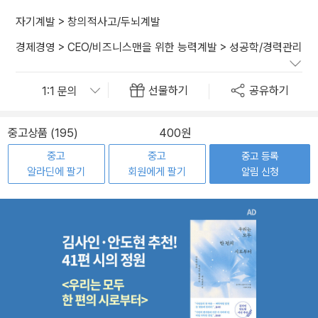
자기계발
>
창의적사고/두뇌계발
경제경영
>
CEO/비즈니스맨을 위한 능력계발
>
성공학/경력관리
선물하기
공유하기
중고상품 (195)
400원
중고
중고
중고 등록
알라딘에 팔기
회원에게 팔기
알림 신청