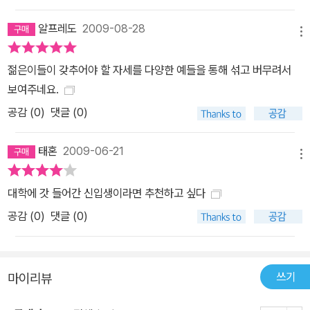
학적 인과의 맥락을 인문적 상상력에 결합시킨, 오로지 이어령만이
알프레도
2009-08-28
할 수 있는 독창적 사유가 아니겠는가. [9개의 그림카드로 제시하는
메뉴
젊음의 창조 코드] 매직카드① 카니자 삼각형 : 뜨고 날고 / 天外有
天 / Glider / Flyer 나는 것은 뜨는 것이 아니다. 방향 없이 뜨는 것
젊은이들이 갖추어야 할 자세를 다양한 예들을 통해 섞고 버무려서
은 추락한다. 젊은이여, 창조지성의 날개로 목표를 향해 거침없이 날
보여주네요.
아라! 매직카드② 물음느낌표 : 묻고 느끼고 / 疑問驚歎 / Interrob
공감 (
0
)
댓글 (0)
ang 생각하는 물음표와 행동하는 느낌표가 하나가 되었을 때 젊음은
다시 태어난다. 젊은이여, 질문하고 감동하라! 매직카드③ 개미의 동
태혼
2009-06-21
메뉴
선 : 헤매고 찾고 / 偶有性 / Serendipity 원하는 것을 향한 지치지
않는 탐색의 열정은 젊음의 특권이다. 젊은이여, 방황하라 그리고 결
대학에 갓 들어간 신입생이라면 추천하고 싶다
단하여 원하는 것을 가져라! 매직카드④ 오리-토끼 : '나나'에서 '도도'
공감 (
0
)
댓글 (0)
/ 兩端不落 / Win-Win 진리는 양면성이다. ‘이것이냐 저것이냐’가
아니라 ‘이것도 저것도’이다. 젊은이여, 짝눈이 아닌 겹눈으로 세계를
보라! 매직카드⑤ 매시 업 : 섞고 버무리고 / 圓融會通 / Mash up
쓰기
마이리뷰
만나고 섞이고 서로 통하여라. 경계를 넘어 패러디와 크로스오버를
저질러라. 젊은이여, 섞어라 버무려라 그러면 얻을 것이다! 매직카드