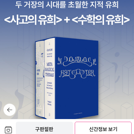
다고 말하면 상대방이 기분 나빠하지 않는다고 한다. 이런 걸 알아 두
긍심을 심어주고 희망을 준다는 점에서 많은 힘이 됩니다. 한국을 비
같은 것은 아니지만, 그래도 뷔페식이었기에 풍성하게 먹을 수가 있
편적 관념을 말한다. 진중권의 <아이콘>이 개념이라기 보다는 용어
고 토끼로 보일 때에는 오리가 지워집니다. 언제나 둘 중에서 어느 하
말까 고민하였다.일반 단행본은3000원, 한 권 이상으로 이루어져 있
면 남에게 조언을 할 때 편리하겠다. 한쪽에서만 보면 한쪽만 보인다.
판하고 욕하는 분들이라면 이어령씨의 책들을 통해 우리 민족의 위대
었다. 유명한 재즈 피아니스트와 보컬리스트, 이영경 님과 김민주 님
위주여서 아쉬운 점이 있었는데 이 책은 딱 그 지점을 보완했다고 할
나만을 선택할 수밖에 없지요. 관점이라는 것은 내 마음 안에 품고 있
다거나 두꺼운 분량의 책 같은 경우에는 20000원으로 균일가로 판
참고로 나도 한쪽만 보기 선수다.
함을 다시 생각해보는 시간이 되었으면 합니다. '비유적으로 말해서1
이 등장해서 취약한 음질에도 불구하고 레스토랑 분위기를 성공적으
까. 조광제의《철학 라이더를 위한 개념어 사전》은 고대 그리스 철학
는 자유이면서도 때로는 그 때문에 어쩔 수 없이 한편으로 쏠리는 편
매되고 있었다. <러시아 문화예술의 천년>은 분량이 800페이지에
차 방정식이 수렵 채집시대2차 방정식이 농업 목축시대3차 방정식이
로 이끌어 내신 것을 보고서 감탄했다. 아름다운 멜로디와 함께 맛있
에서 현상학까지, 철학을 대표하는 80개의 개념어를 8장으로 구성되
향성을 갖게 됩니다. 쏠린다는 것은 선택한다는 것이고 선택한다는
가까운데 정가가 49000원인데 오프라인 대형 서점에서는 거의 반
산업 시대4차 방정식이 오늘의 정보시대라고 한다면 여러분들이 앞
는 음식들을 음미하고, 그렇게 오늘의 즐거운 파티는 끝이 났다.오늘
어 있다. 부제가 ‘서양철학의 역사를 움직인 주요 개념’이므로 당연히
것은 다른 한쪽을 버리지 않으면 안 된다는 것을 의미합니다.<98쪽>
값이나 다름없이 팔고 있었다.이런 반값으로 판매되는 도서들을 훑어
으로 살아가게 될 다음 문명은 5차 방정식과 같다는 뜻이다. 19세기
보았던 공연들은 평생을 가서도 잊지 못할 것 같다. 기대하고 온 것은
철학사의 개괄적 이해에 도움이 된다. 강의한 내용을 정리한 것이라
- 우리가 익혀야 할 진정한 지식과 진리는 오리-토끼 그림처럼 항상
보면서싼 값에서 구입해서 좋았지만 한편으로는씁쓸하면서 꺼림칙하
때 청년 갈루아가 한 것처럼 여러분은 우리에게 다가서고 있는 그 문
이어령 선생님의 강연이었지만, 휴식을 하기 위해 이 자리에 오신 것
기본에 충실했다. 처음에 카오스와 코스모스로 시작하는 도입이 좋
양면성을 띠고 있는 모호한 도형 같은 것이기 때문에 고정 시점처럼
였다. 이런 반값도서 판매 때문에 출판사들이 줄줄이 부도를 맞고 있
명의 문제들이 지금까지 찾아낸 대수의 공식 같은 것으로 풀리지 않
이라는 말씀에 공연에 집중하기로 했다. 단지 박자를 맞추는 타악기
다. (결정적으로 두껍지도 않다) 개념어들은 단순한 용어를 정의하
위험한 것도 없습니다.<103쪽>
기 때문이다. 한 권이라도 더 팔기 위해서 출판사가 무분별하게 가격
는 방정식을 밝혀야 합니
가 모인 사물놀이가 만들어낸, 멜로디는 없어도 충분히 아름다운 우
는 것이 아니라 정치와 경제, 문화와 예술 등을 둘러싼 모든 사유의 기
을 깎고 낮추는데다가이전부터 시행되어져 있었던 온라인 서점 또는
다.'
리 민족 고유의 박자의 화음. .이렇게 오늘은 참으로 좋은 구경을 한
초가 된다. 개념어를 많이 알고 있다면 그 사유의 폭과 해석의 틀이 풍
소셜커머스를 통한반값할인 판매로 인해 출판사의 유통질서는 무너
-젊음의 탄생, 30쪽
것 같다.
부할 것이다. 문화비평가 이택광은 ‘주이상스’라는 용어를 자주 사용
지게 되었고 수익이악화될 수 밖에 없다. 그리고 무조건 반값할인을
한다. 주이상스는 불어로 고통스럽지만 멈출 수 없는 극치의 즐거움
한다고해서 서점을 찾는 독자들이 무조건 구입하는 것도 아니다.요즘
을 뜻한다. 그가 분석하는 대중은 주로 자본주의 사회에서의 중간계
뒤로가
온라인상에서 DTD라는 네티즌들 사이에서 유행하고 있다.DTD는
기
급이다. 이들 중간계급은 사회구조적으로 금지된 억압을 방어하는 기
Down TeamisDown의 약자이다. 우리말로 풀이하면 ' 내려갈 팀
제로서, 기존 질서의 붕괴를 막기 위한 대책으로 (지적인)주이상스를
은 내려간다 ' 라는 뜻이다. 이 말은 김재박 전 프로야구 감독의 말에
보관함담기
구판절판
신간정보 보기
끊임없이 요청하는 주인공으로 근거한다. 통섭학자 최재천은 호모 사
서 유래되었는데 김 감독은 어느 인터뷰에서 프로아구 시즌때마다 항