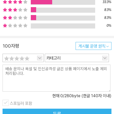
33.3%
여 저자는 이 시대의 젊은이들에게 낡은 사고의 옷을 벗고 ‘진화’라는
8.3%
새 옷으로 갈아입을 것을 요구한다. 저자가 말하는 ‘진화’란 반드시 하
나의 길에서 다음 단계로 발전하는 것만을 일컫는 것은 아니다. 때로
8.3%
는 그 길에서 벗어나 방황하고 유영하고 익숙한 것을 새롭게, 낯선 것
0%
을 달갑게 맞아들이는 시선을 가질 때 더욱 성공적으로 진화할 수 있
다. 저자 자신도 청소년 시절, 형이 집에 숨겨둔 사상서들을 찾아 탐닉
100자평
게시물 운영 원칙
하고 깊이 매료돼 뼛속까지 지독한 마르크스주의자였다고 회고한다.
하지만 이제는 FTA가 왜 필요한지를 이해한다. 중요한 것은 어떻게
카테고리
개방하고 어떻게 협정을 맺는가 하는 점이다. 이렇듯 한 개인에게 있
어 진화란 수평적 이동이기도 하지만, 저자는 이 시대의 젊은이들이
라면 수평적 전환이 아닌 순환적 사고와 시각을 가져야 한다고 역설
한다. “지금까지 의심 없이 받아들여 온 것에 물음표를 한번 달아보
라. 기존의 사상과 이념, 가치 판단에 대한 습관을 의심해 보고 다양한
현재
0
/280byte (한글 140자 이내)
관점으로 외부와 소통한 뒤 자신이 좋아하는 것, 사상과 이념을 스스
로 선택하라는 말을 전하고 싶을 따름이다.” 저자는 젊은이들에게
스포일러 포함
“그러니, 이리로 가라!”고 길을 정해주지 않는다. 다만 여러 가지 가능
등록