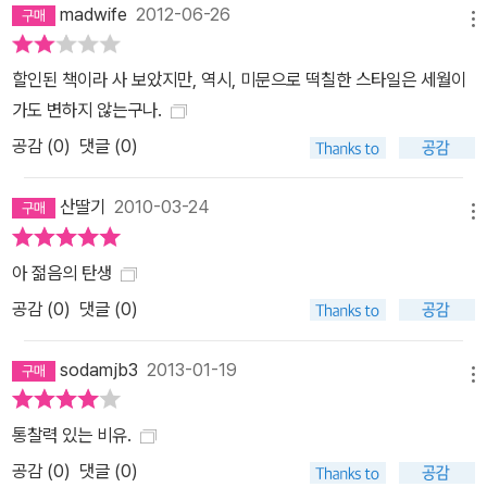
madwife
2012-06-26
멘토십. 우리가 이 책을 가리켜 전무후무한 책이라 말하는 것은 바로
메뉴
이와 같은 맥락에서이다. 이 책은 하나의 특별한 도형 속에서 이른바
‘창조지성’의 아홉 가지 키워드를 실타래 뽑듯 뽑아 차례차례로 다음
할인된 책이라 사 보았지만, 역시, 미문으로 떡칠한 스타일은 세월이
도형이 갖는 의미의 컨텍스트와 연계시키고 있다. 모두 아홉 개의 도
가도 변하지 않는구나.
형 속에 내재적으로 담긴 창조지성의 키워드는 그것에 맞춤한 흥미로
공감 (
0
)
댓글 (0)
운 일화들과 섞이면서 전체적으로 완미한 유기적 의미체계를 만들어
낸다. 이 의미체계는 따로 분산되거나 독립되어 있지 않고 서로 기대
산딸기
2010-03-24
메뉴
고 섞이고 혼융되는 과정에서 놀라운 창조지성의 자기증식과 자가수
분을 유도한다. 이어령은 아홉 개의 도형과 키워드에 대한 생성과 해
아 젊음의 탄생
체를 변증법적으로 반복하면서(이것이 이어령이 말하는 새로운 변증
공감 (
0
)
댓글 (0)
법이다) 가장 설득력 있는 배열을 통해 하나의 구조체계를 만들어내
는 데 성공했다. 첫 번째 도형인 ‘카니자 삼각형’을 통해 떠 있는 상황
sodamjb3
2013-01-19
에 머물지 말고 양력과 방향성을 갖고 날 것을 주문하고, 이어서 두 번
메뉴
째 도형인 ‘물음느낌표’를 통해서는, 의문과 감탄을 한몸에 품고 물으
통찰력 있는 비유.
면서 동시에 행동하는 지성이 될 것을 주문하고 있다. 이와 같은 의미
공감 (
0
)
댓글 (0)
의 연관은, 비유하자면 위치에너지를 운동에너지로 치환시키는 물리