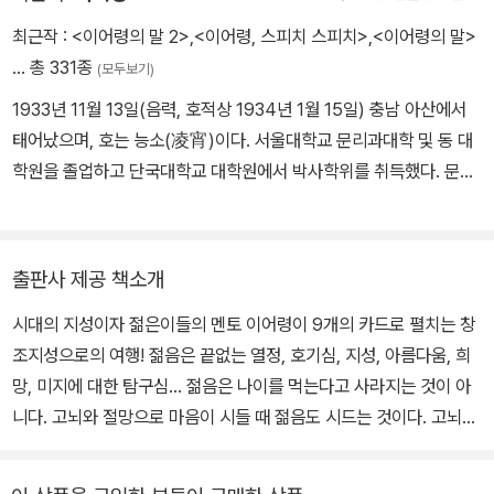
최근작 :
<이어령의 말 2>
,
<이어령, 스피치 스피치>
,
<이어령의 말>
… 총 331종
(모두보기)
1933년 11월 13일(음력, 호적상 1934년 1월 15일) 충남 아산에서
태어났으며, 호는 능소(凌宵)이다. 서울대학교 문리과대학 및 동 대
학원을 졸업하고 단국대학교 대학원에서 박사학위를 취득했다. 문학
평론가이자 대한민국예술원 회원으로, 이화여대 교수, 『서울신문』
『한국일보』 『중앙일보』 『조선일보』 『경향신문』 등 신문사 논설위원,
88올림픽 개폐회식 기획위원, 초대 문화부장관, 새천년준비위원장,
출판사 제공 책소개
한중일 비교문화연구소 이사장 등을 역임했다. 2021년 한국문학 발
시대의 지성이자 젊은이들의 멘토 이어령이 9개의 카드로 펼치는 창
전에 기여한 공로를 인정받아 문화예술 발전 유공자로 선정되어 금관
조지성으로의 여행! 젊음은 끝없는 열정, 호기심, 지성, 아름다움, 희
문화훈장을 수훈했다. 대표 저서로는 『이어령의 강의』 『눈물 한 방
망, 미지에 대한 탐구심… 젊음은 나이를 먹는다고 사라지는 것이 아
울』, 논문·평론 『저항의 문학』 『공간의 기호학』 『한국인 이야기』 『생
니다. 고뇌와 절망으로 마음이 시들 때 젊음도 시드는 것이다. 고뇌와
명이 자본이다』 『시 다시 읽기』, 에세이 『디지로그』 『젊음의 탄생』
절망의 늪에서 허덕이는 당신에게 ‘젊음’을 선물하는 책! <젊음의 탄
『지성에서 영성으로』 외 수십 권, 일본어 저서 『축소지향의 일본인』
생>이 제목 그대로 탄생을 거듭하여 2009년 판으로 새롭게 독자들
『하이쿠의 시학』, 소설 『장군의 수염』 『환각의 다리』와 시집 『어느 무