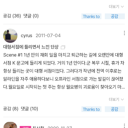
미의 중요한 삶을 땅 위의 삶으로 보는 ‘인간 중심적인 사고’라고 할
곤 한다. 이번에 다시 [빵 만으로는 살 수 없다]를 내 놓음으로 새로운
기로 표출된 것이 ‘나꼼수빠’가 아닐까. 왜냐하면 김어준은 누가 뭐
맺는다. 또 성장하는 동안의 가정환경도 우리가 선택할 수 없는 운명
더보기
수 있다. 이와 다르게 해석할 수도 있지 않은가. 매미에게 있어서 중
기독교 작가로서의 반전을 이뤄내고 있다. 결코 길지 않았던 그의 신
래도 ‘우리 편’에 대한 집착이 강한 사람이다. ‘우리 편’은 누구인가.
적인 것이다. 하지만 공부를 잘 하기 위해 노력한다든지 어떤 재능을
공감 (
36
)
댓글 (0)
요한 삶은 유충으로 사는 땅속에서의 삶이라고 말이다. 물고기가 물
앙인으로서의 삶은 현대를 살아가는 게으른 기독교인들에게 많은 도
바로 ‘저들’을 뺀 나머지다. ‘저들’은 당연히 가카와 그 떨거지, 그리고
기르기 위해 노력하는 것에 따라 삶의 좌표는 바뀌게 된다. 이것이 바
속에서 사는 게 그들의 운명이듯이 매미는 땅속에서 사는 게 그들의
전과 상큼한 기쁨을 선사해 주고 있다.지금까지 읽은 이어령씨의 책
새누리당, 위선의 아이콘(종교인), 대기업, 보수 언론이다. 정재승은
로 ‘빈칸 메우기’이다. 빈칸 메우기는 삶을 변화시킨다. 축구경기처럼
운명이라고 볼 수 있다. 개체 변이를 염두에 둔다면 매미가 지하에서
중에서 선별하여 달라면 다음의 몇 권을 추천하고 싶다. 출판사에서
cyrus
2011-07-04
메뉴
이를 김어준의 ‘우리 편 철학’이라 했다. 나꼼수의 인기비결은 바로 저
결과를 알 수 없는 게 인생이기에 인간은 의욕적으로 살 수 있다. 만약
살기엔 성충보다는 유충으로 사는 게 환경에 적응하기 편리했을 것이
추천한 책은 모두 5섯권이다. 1960년대 '흙 속에 저 바람 속에' 197
들을 뺀 우리 편 이야기, 우리끼리 하는, 우리가 제일 하고 싶고 듣고
우리가 평생 정해져 있는 어떤 운명에 따라 살아간다면, 즉 빈칸 없는
대형서점에 들리면서 느낀 단상
다. 그러므로 매미가 지상의 짧은 삶을 위해 지하에서 긴 시간을 지루
0년대 '신바람 문화' 1980년대 '벽을 넘어서' 1990년대 '산업화는 늦
싶은 이야기에 있는 것이다. #2. 개념 좀 한다는 사람들 그렇다면
삶을 산다면 얼마나 맥 빠지는 일인가. “빈칸은 결핍이다. 그러나 결
Scene #1 1년 만의 재회 일을 마치고 퇴근하는 길에 오랜만에 대형
하게 보냈다는 것은 인간의 난센스일 수 있다. 매미의 전성기는 유충
었지만 정보화는 앞서 가자' 2000년대 '디지로그 선언!' 몇
요즘 나꼼수에 독설을 날리고 있는 진중권은 이를 뭐라고 할까. 상상
핍은 필요를 낳고 필요는 목표를 낳고 목표는 노력을 낳고 노력은 창
서점 K 문고에 들리게 되었다. 거의 1년 만이다.군 복무 시절, 휴가 차
으로서의 삶일 수 있으니까. 어쩌면 우리 인간도 전성기는 장년기가
권은 검색되지 않네요. 위의 책들은 제가 읽은 것도 읽고 읽지 않는 것
력을 통해 사실과 픽션이 자유롭게 결합하는 특성이 강하므로 파타피
조를 낳고, 창조는 당신의 젊음을 더욱 새롭고 찬란하게 만들어줄 것
항상 들리는 곳이 대형 서점이었다. 그러다가 작년에 전역 이후로는
되기 전의 아동기와 청년기가 아닐는지. 한쪽에서만 보고 생각하는
도 있지만 크게 감동을 받지 못한 것이라 아래의 책을 추천합니다. 물
지컬(Pataphysical)한 태도가 밑바탕에 깔린 하나의 놀이라고 말한
이다.”<177쪽>“가르칠 것이 있다는 것은 부족한 것이 있다는 것이
알라딘을 자주 애용하다보니 오프라인 서점으로 가는 발길이 끊어졌
것은 인간관계에서도 나타난다. 우리는 가족이든 친구든 타인에 대해
론 저의 개인적인 소견입니다. 아무래도 저의 개인적인 성향때문에
다. 진중권은 어떤 사회현상이 일어나면 자주 파타피지컬하다 말한
고, 부족함이 있다는 것은 변화를 만들어 낼 수 있는 가능성이 있음을
다.월요일로 시작되는 첫 주는 항상 월요병의 괴로움이 찾아오기 마
배려가 없는 사람에게서 상처를 받는 경우가 있는데, 이것도 서로 자
약간 다르게 선별한 듯합니다. 1. 축소 지향의 일본인 아마 이어령씨
다. 대표적인 예가 허경영 신드롬인데 젊은이들이 허경영 콘서트에
의미합니다.”<183쪽> “산업사회의 열등생(우리나라)이 정보사회의
련이지만 오랜만에 오프라인 서점에 들리게 된다는 설레이는 마음 때
기 입장에서만 보는 시각 때문일 때가 많다. 예를 들면 다음과 같다.
에게 있어서 가장 유명한 책이 아닌가 생각될 정도로 유명한 책이다.
더보기
열광하는 것은 허경영의 허구를 진실로 믿어서가 아니다. 모두 빤한
우등생이 된 것은, 양이 없고 땅이 없고 전력이 없고 부존자원이 없었
문인지 오랜만에는 친한 친구를 만나게 될 때의 감정처럼느껴졌다.
친구 관계에 있는 갑이란 사람과 을이란 사람이 동업하여 회사를 차
일본의 특징 중에서 축소지향적인 측면을 주도면밀하게 추적한 그의
공감 (
8
)
댓글 (10)
거짓말인지 알면서도 거짓말을 진짜인 것처럼 대우해주고 믿어주는
던 빈칸이 만들어 낸 창조력 덕분입니다.”<187쪽>저자는 자원의 ‘결
사실은 서점에 들려게 된 이유는 전예원에서2006년에 출판된<말괄
렸다. 그런데 서로 자신이 회사를 위해 한 일만 생각하고 상대방이 한
통찰력이 빛나는 책이다. 일본의 정원, 소니 워커맨 등을 통해 일본이
척하는 것이다. 그러면서 실제 마음속으로는 거짓말을 확실히 알고
핍’이 낳은 ‘발전’의 예로 우리나라를 들었는데, 이런 예를 개인의 삶
량이 길들이기>를 직접 두 눈으로 확인하가 위해서였다.역시나,초판
일은 생각하지 않는다. 갑은 내 자본금이 을의 것보다 더 많이 들어간
얼마나 축소지향적인지를 잘 보여주고 있다. 거기에 키까지 작으니...
있다는 자각을 하며 서로 의심없이 그 믿음을 확인하는 것이다. 진중
에서도 찾을 수 있다. 남보다 부족한 면이 있는 사람이 사회적으로 성
에 있는 내용 그대로출판하고 있었다.10년 전 영어 표기법은 여전하
메뉴