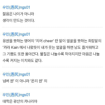
우민(愚民)ngs01
이 시대 젊은이들의 지성에 대한 갈증을 해소해 주고, 그들의 젊음을
젊음은 나이가 아니라
한 단계 업그레이드시키는 창조적 사고의 화두인 9개의 'up 코드'를
생각이 만드는 것이다.
제시한다. 그에 걸맞은 그림카드와 함께, 이 시대의 대학생들에게 기
존의 사고 체계에서 벗어나 '의심하기, 삐딱하게 보기, 새롭게 보기,
우민(愚民)ngs01
뒤집어 보기, 다르게 보기'를 실천할 것을 권유한다.
응원을 뜻하는 영어의 ‘치어 cheer‘ 란 말이 얼굴을 뜻하는 희랍말의
‘카라 Kain 에서 나왔듯이 내가 웃는 얼굴을 하면 남도 즐거워하고
그 기쁨도 또한 옮아간다. 물질은 나눌수록 작아지지만 마음은 나눌
수록 커지는 이치와도 같다.
우민(愚民)ngs01
넘버 원‘ 이 아니라 ‘온리 원‘ 의
우민(愚民)ngs01
대학은 광산의 카나리아