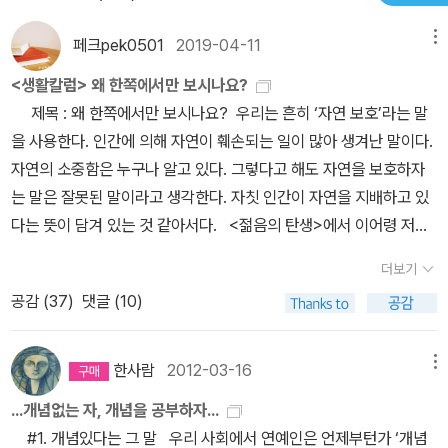
체라고 말할 수 있다. 생각이 훌륭한 사람은 훌륭한 행동을 할 수 있
페크pek0501
2019-04-11
메뉴
다. 생각은 행동의 씨앗이므로. ‘어떤 인생을 살 것인가’하는 문제도
따지고 보면 어떤 생각으로 살 것인가의 문제가 된다. 생각에 따라서
<생활칼럼> 왜 한쪽에서만 보시나요?
아주 다른 인생을 살게 되기에.저자가 독자들에게 힘주어 말하고자
제목 : 왜 한쪽에서만 보시나요? 우리는 흔히 ‘자연 보호’라는 말
하는 것 중, 핵심을 정리하면 다음과 같다. 첫째, 열정을 가져라 - “꿈
을 사용한다. 인간에 의해 자연이 훼손되는 일이 많아 생겨난 말이다.
을 향해 목숨을 건 그런 바보들이 역사를 만들어갑니다. 열정에 몸을
자연의 소중함은 누구나 알고 있다. 그렇다고 해도 자연을 보호하자
불사르는 그런 미치광이들이 사회를 바꾸어갑니다.”둘째, 다양성을
는 말은 잘못된 말이라고 생각한다. 자칫 인간이 자연을 지배하고 있
중요시해라. - “하늘처럼 열린 공간에서는 모두가 각자 원하는 방향
다는 뜻이 담겨 있는 것 같아서다. <젊음의 탄생>에서 이어령 저자
으로 날 수 있습니다. 360명이 360도의 다른 방향으로 달리면 360
는 ‘자연 보호’라는 말은 잘못된 말임을 날카롭게 지적한 바 있다. 자
더보기
명 모두가 일등이 될 수 있지요.”셋째, 질문을 해라. - “유대인들이 노
연이 인간을 보호해 왔지 언제 인간이 자연을 보호해 왔느냐고 말하
벨상을 많이 타게 된 이유 가운데 하나가 바로 질문하는 버릇을 어린
공감 (
37
)
댓글 (10)
며, ‘자연 보호’라는 말 속에 이미 자연을 파괴하는 원인인 인간의 오
아이 때부터 길러 준 가정교육 때문이라고 합니다.”넷째, 창조성을 가
만함이 깃들어 있다는 것이다. 이 말에 동의한다. 사실 ‘자연 보호’란
져라. - “여름밤 아버지는 덥다고 창문을 열라고 합니다. 그런데 어머
말은 인간 중심주의에서 생긴 말이다. 인간이 우주의 중심이며 궁극
한사람
2012-03-16
메뉴
니가 들어와서는 모기 들어온다고 창문을 닫으라고 합니다.(중략)
의 목적이라고 여겨서 인간을 주체로 보고 자연을 객체화시킨 결과이
...개념없는 자, 개념을 공부하자...
(어떻게 할까요.) 망으로 된 창을 만들어 다는 것이지요. 바람은 들어
다. 우리는 이러한 사고에 익숙하다. 뿐만 아니라 우리는 장애가 없는
#1. 개념있다는 그 말 우리 사회에서 연예인은 언제부턴가 ‘개념
오고 모기는 막아주는 이 방충망을 창조하는 것. 그것만이 분쟁 없는