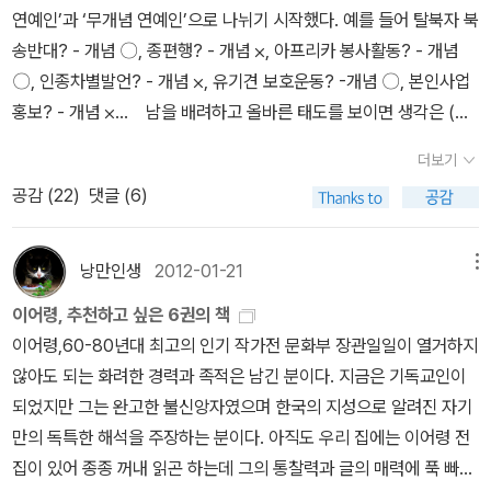
자신을 세상의 중심으로 놓고 말하는 것에도 익숙하다. 그래서 몇 년
연예인’과 ‘무개념 연예인’으로 나뉘기 시작했다. 예를 들어 탈북자 북
공존의 새로운 세계를 만들어 갈 것입니다.”이 책에는 색다른 구성이
전만 해도 정상인과 비정상인으로 나누어 장애인에 대해 비정상인이
송반대? - 개념 〇, 종편행? - 개념 ⨉, 아프리카 봉사활동? - 개념
눈에 띄는데, 그것은 ‘매직카드’라는 것을 만들어 나눈 점이다. 카니자
라는 말을 사용했다. 그러나 장애인의 입장에서 보면 장애인과 비장
〇, 인종차별발언? - 개념 ⨉, 유기견 보호운동? -개념 〇, 본인사업
삼각형, 개미의 동선, 매시 업, 지의 피라미드 등 아홉 개 제목의 매직
애인으로 나눌 수 있다. 또 백인 중심의 사고가 ‘유색 인종’이란 말을
홍보? - 개념 ⨉... 남을 배려하고 올바른 태도를 보이면 생각은 (없
카드는 각각 내용을 구분짓는 장(章)의 역할을 한다. 그 중에서 내 마
만들어 냈다. 이 역시 흑인 중심에서 보면 백인은 ‘무색 인종’이 되는
을 것 같은데 ㅋ) 좀 있어 보이므로 ‘개념있다’고 한다. 반대로 주변에
음을 가장 끄는 것은 ‘개미의 동선’이란 매직카드에서 우리의 삶이 ‘우
것이다. 타인보다 자기 자신을 더 중요시하는 뜻을 은연중 나타내고
더보기
민폐나 끼치고 생각 없이 행동하면 ‘개념없다’고 한다. 개념을 생각이
유성으로 가득 찬 숲’과 같다고 말한 부분이다. 여기서 우유성이란,
있는 말들에서 강자와 약자의 관계가 드러난다. 즉 강자가 되는 쪽의
공감 (
22
)
댓글 (6)
반영된 인식의 결과로 바라보는 태도다. 여기까진 원래 개념의 일차
‘반은 규칙적이고 반은 우연적인 일들이 일어나는 현상’을 일컫는다.
말이 널리 사용된다. 이렇게 양쪽에서 보지 않고 한쪽에서만 보는 시
적 정의가 ‘어떤 사물에 대한 일반적인 지식’을 말하므로 수긍이 간다.
예상할 수 있는 것과 예상할 수 없는 것 사이에서 살아가는 게 우리들
각은 한쪽을 유리하게 만들고 다른 한쪽을 불리하게 만든다. 그렇기
그런데 자기 생각을 소신 있게 말하는 것에서 나아가 그 생각을 행동
의 삶이요, 그 현장이라는 것이다. 예를 들면, 날쌘 사슴을 쫓아 경주
낭만인생
2012-01-21
메뉴
에 균형적인 시각이 필요하다. 자연의 일부인 곤충에 대해서도 매미
으로 보여주고 대중의 동참을 요구하는 (결과적으로)정치적인 행위
를 하는 사냥꾼의 새벽 숲이야 말로 가장 우유성으로 가득 차 있다는
쪽에서 보지 않고 인간 쪽에서만 보는 것 같다. 예를 들면 매미의 삶에
이어령, 추천하고 싶은 6권의 책
도 ‘개념있다’고 보고 개념연예인으로 언급한다면? 이 심리는 이미
것, 또 축구가 사람들을 매혹하고 열광케 하는 것은 인간이 살아가는
대한 시각이 그렇다. 매미는 보통 유충으로 6~7년 동안 땅속에서 지
이어령,60-80년대 최고의 인기 작가전 문화부 장관일일이 열거하지
반대쪽 의견을 가진 상대가 ‘개념없다’는 사실을 전제로 깔고 집단동
삶 그 자체처럼 우유성에 가득 차 있는 경기이기 때문이라는 것. 이것
낸 뒤에 지상으로 올라와 성충이 되어 1~3주 만에 죽는다. 즉 유충으
않아도 되는 화려한 경력과 족적은 남긴 분이다. 지금은 기독교인이
의의 공감을 배경으로 잣대를 선점하고자 하는 것이다. 즉 대통령을
과 연결시킬 수 있는 게 ‘빈칸 메우기’라는 매직카드에서 인생을 ‘빈칸
로 길게 살다가 성충이 되어서는 짧게 살다가 죽는 것이다. 이를 두고
되었지만 그는 완고한 불신앙자였으며 한국의 지성으로 알려진 자기
포함한 보수 여당 정치인, 자본가를 중심으로 한 기득권, 일부 기독교
메우기의 퍼즐’이라고 말한 부분이다. 삶의 반은 운명처럼 주어진 문
지상에서의 짧은 생을 살기 위해 긴 시간을 지루하게 땅속에서 살았
만의 독특한 해석을 주장하는 분이다. 아직도 우리 집에는 이어령 전
우파는 적들로 보고 그들의 개념은 인정하지 않겠다가 아닌 아예 없
자가 있고 그 옆에는 마음대로 자신이 써넣을 수 있는 자유로운 공백
다는 것으로 해석해 놓은 여러 사람의 글을 읽은 적이 있다. 이것은 매
집이 있어 종종 꺼내 읽곤 하는데 그의 통찰력과 글의 매력에 푹 빠지
다고 규정해 놓는 것이다. 이 암묵적 동의가 하나의 대중적 이데올로
이 있다는 것. 우리는 태어날 때부터 운명처럼 정해진 부모와 관계를