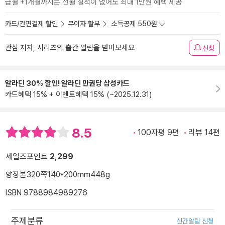
급월 +1개월까지는 전월 실적이 없어도 최대 1만원 혜택 제공
카드/간편결제 할인
무이자 할부
소득공제 550원
관심 저자, 시리즈의 출간 알림을 받아보세요
신청
알라딘 30% 할인! 알라딘 만권당 삼성카드
카드혜택 15% + 이벤트혜택 15% (~2025.12.31)
8.5
100자평 9편
리뷰 14편
세일즈포인트
2,299
양장본
320쪽
140*200mm
448g
ISBN 9788984989276
주제분류
신간알림 신청