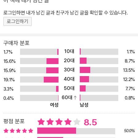
이 책에 내가 남긴 글
는 열정, 호기심, 지성, 아름다움, 희망, 미지에 대한 탐구심으로, 이것
로그인하면 내가 남긴 글과 친구가 남긴 글을 확인할 수 있습니다.
을 잃는 순간 젊음도 사라지는 것이다. 이 책을 통해 창조지성으로의
여행을 떠나는 당신은 영원히 젊음을 유지할 것이다. <젊음의 탄생>
로그인하기
은 지난 50여 년 간 한국 문학과 문화의 최전선에서 예리한 시선과
부지런한 필봉을 놓지 않았던 이어령이 이 땅의 젊은이들에게 권하는
구매자 분포
창조적 사고 진화 프로젝트이다. “우리나라 젊은이들이라면 꼭 봐야
10대
1.1%
1.7%
할 바이블 같은 책을 만들고 싶다는 소망이 있었지요. 세계 어느 나라
20대
8.7%
15.6%
젊은이들과 비교해도 우리나라 젊은이들은 하나 손색이 없어요. 그런
30대
13.5%
15.9%
데도 그 총명함과 지혜를 불필요한 소모전에 써버리고 정작 창조적인
40대
12.2%
19.1%
생산 활동에서는 제 기량을 발휘하지 못하는 게 너무 안타까웠습니
50대
7.7%
3.3%
다.” 이 책은 그런 문제의식에서 출발했다. 지난 2008년 3월 3일 서
60대
0.8%
0.4%
울대학교 입학식에서 사회적으로 큰 반향을 불러 일으켰던 축사 “떴
여성
남성
다 떴다 비행기”를 발화점으로, 90년대 이후 탈이념의 글로벌 경쟁
시대에 맞서 고민하고 사유해왔던 이어령적 마술을 구체적으로 조직
8.5
평점 분포
하여 ‘창조 지성’을 향한 커다란 발걸음으로 <젊음의 탄생>을 창조해
50.0%
냈다. 현실을 넘어, 이념을 넘어, 흑백 이분법을 넘어 창조지성을 위하