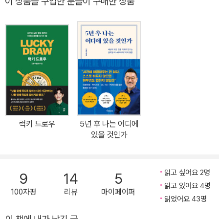
이 상품을 구입한 분들이 구매한 상품
에게 선보인다. 2008년 출간 당시 전 언론의 주목을 받으며 화제를
신론자의 기도』 『헌팅턴비치에 가면 네가 있을까』 『날게 하소서』를
모았던 <젊음의 탄생>은 시대의 지성이자 젊은이들의 멘토인 이어령
펴냈으며, 희곡과 시나리오 「기적을 파는 백화점」 「세 번은 짧게 세 번
선생이 오랜 연륜을 통해 쌓은 지식의 합종연횡을 통해 지혜의 샘을
은 길게」 등을 집필했다. 2022년 2월 26일 별세했다.
찾게 하고 창조지성을 향한 길로 이끄는 책이다. 9개의 매직카드를
통해 젊음의 창조 코드를 보여주는 이 책을 다시 새롭게 개정하여 20
09년도 개정판으로 출간하였다. 개정판에는 타로카드를 연상시키는
화려한 매직카드로 첫 장을 연다. 9개의 매직카드를 통해 펼치는 창
조지성 이야기에 바로바로 이해를 돕기 위한 참고 도판과 인명, 용어
해설이 보기 좋게 들어가 있다. 내용도 부분 보완하여 2009년 오늘
럭키 드로우
5년 후 나는 어디에
의 현실에 맞게 다듬었다. 책은 모두 아홉 개의 ‘Mind up Magic car
있을 것인가
d로 구성돼 있다. 'up 코드'란 이 시대 젊은이들의 지성에 대한 갈증
을 해소해 주고, 그들의 젊음을 한 단계 업그레이드시키는 창조적 사
고의 화두이다. 각각의 up 코드는 그에 걸맞은 그림카드와 함께, 이
읽고 싶어요 2명
9
14
5
시대의 대학생들에게 기존의 사고 체계에서 벗어나 '의심하기, 삐딱
읽고 있어요 4명
100자평
리뷰
마이페이퍼
하게 보기, 새롭게 보기, 뒤집어 보기, 다르게 보기'를 실천할 것을 권
읽었어요 43명
유한다. 젊음은 인생의 일정 기간을 말하는 것이 아니다. 젊음은 끝없