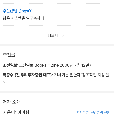
우민(愚民)ngs01
낡은 시스템을 탈구축하라
더보기
추천글
조선일보:
조선일보 Books 북Zine 2008년 7월 12일자
박종수 (전 우리투자증권 대표):
21세기는 원한다 '창조적인 지성'을
저자 소개
지은이:
이어령
저자파일
신간알림 신청