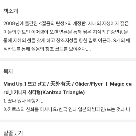
책소개
2008년에 출간된 <젊음의 탄생>의 개정판. 시대의 지성이자 젊은
이들의 멘토인 이어령이 오랜 연륜을 통해 쌓은 지식의 합종연횡을
통해 지혜의 샘을 찾게 하고 창조지성을 향한 길로 이끈다. 9개의 매
직카드를 통해 젊음의 창조 코드를 보여준다.
2008년 3월 3일 서울대학교 입학식에서 사회적으로 큰 반향을 불러
목차
일으켰던 축사 '떴다 떴다 비행기'를 발화점으로, 그간 여러 대학과 각
종 강연에서 피력해 왔던 젊은 세대를 향한 목소리와 평소 젊은 지성
Mind Up_1 뜨고 날고 / 天外有天 / Glider/Flyer ｜ Magic ca
에게 들려주고 싶었던 이야기를 한데 모아 묶었다.
rd_1 카니자 삼각형(Kanizsa Triangle)
1. 떴다 떴다 비행기
개정판에는 타로카드를 연상시키는 화려한 매직카드로 첫 장을 연다.
이카로스의 신화를 아시나요/한국 연과 일본의 방패연/뜨는 것과 나
9개의 매직카드를 통해 펼치는 창조지성 이야기에 바로바로 이해를
는 것
돕기 위한 참고 도판과 인명, 용어 해설이 보기 좋게 들어가 있다. 내
밑줄긋기
용도 부분 보완하여 2009년 오늘의 현실에 맞게 다듬었다.