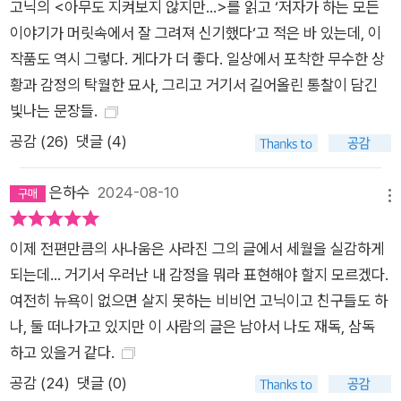
고닉의 <아무도 지켜보지 않지만...>를 읽고 ‘저자가 하는 모든
을 찾고 완전해지기보다, 오로지 자기 혼자 자기를 도맡아서 난리
이야기가 머릿속에서 잘 그려져 신기했다‘고 적은 바 있는데, 이
를 피우고 지긋지긋해하고 애통해하면서도 끊임없이 자기를 알
작품도 역시 그렇다. 게다가 더 좋다. 일상에서 포착한 무수한 상
아내야 하는 숙명에 처한 사람처럼. 스쳐 지나가는 사람부터 이
황과 감정의 탁월한 묘사, 그리고 거기서 길어올린 통찰이 담긴
책 전반에 걸쳐 등장하는 20년 지기 레너드까지 고닉은 언급하
빛나는 문장들.
는 모든 인물에 특정한 존재 양식을 부여한다. 대부분의 사람이
자기가 누구인지 안다―그 정도가 하도 첨예해서 자기 불행의 전
공감 (
26
)
댓글 (4)
문가가 되었을지언정. 자기를 모르는 사람도 왜 그렇게 되었는지
가 밝혀지고 만다. 고닉은 자기 자신에게 그러듯 누가 어떤 사람
은하수
2024-08-10
메뉴
인지, 어쩌다 그런 사람이 되었는지, 관점을 형성한 동력은 무엇
이고 남은 인생을 뒤흔들 고통은 무엇인지, 어디서 정신이 마비됐
이제 전편만큼의 사나움은 사라진 그의 글에서 세월을 실감하게
고 어떻게 해야 깨어나는지를 타협이 없는 언어로 끊임없이 정의
되는데... 거기서 우러난 내 감정을 뭐라 표현해야 할지 모르겠다.
하고 진단한다. 그런 점에서 고닉이 “우리는 하나”라고 말한 레
여전히 뉴욕이 없으면 살지 못하는 비비언 고닉이고 친구들도 하
너드와의 우정과 “관능의 열병”이라고까지 느낀 에마와의 우정
나, 둘 떠나가고 있지만 이 사람의 글은 남아서 나도 재독, 삼독
은 흐리멍덩함을 허락하지 않고도 긴 시간 유지돼온 특별한 관계
하고 있을거 같다.
다. 작가의 분신이기도 한 이 친구들과의 관계는 사랑임을 부정당
공감 (
24
)
댓글 (0)
한 채 사랑의 대안으로 제시되는 듯하다. 그는 안정적인 가정을