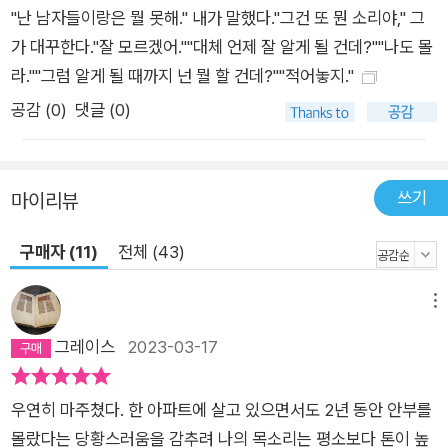
뉴욕에 발을 붙이고 있는 사람들은 뉴욕 없인 못 사는 사람들이
"난 남자들이랑은 뭘 못해." 내가 말했다."그건 또 뭔 소리야," 그
다. 아니면 뉴욕 없이 못 사는 건 나라고 말하는 게 더 맞을지
가 대꾸한다."잘 모르겠어.""대체 언제 잘 알게 될 건데?""나도 몰
도.”(278-279) 자기 발견을 갈망하는 이는, 자기를 발견할 수 있
라.""그럼 알게 될 때까지 넌 뭘 할 건데?""적어놓지."
게 해주는 타인을 찾아 헤맬 수밖에 없다. 그것은 본받고 싶은 사
공감 (
0
)
댓글 (0)
람, 선망하는 삶 따위와 전혀 무관한 생긴 대로의 자아, 되는 대로
의 일상 속에 있다. 그렇게 온갖 인간 군상과 갖은 삶의 방식이 적
나라하게 펼쳐져 있는 뉴욕의 거리가 그에게 중요해진다. 거리에
쓰기
마이리뷰
는 우리가 찾고 싶은 사람이 있고, 우리를 찾아내는 사람이 있다.
대도시 거리를 정처 없이 거니는 사람, 산보객flaneur이란 개념
구매자 (11)
전체 (43)
을 가져와 고닉이 도모하는 것은 창조성이다. “미래의 작가로 변
신할 사람은 바로 산보객”(107)이라는 보들레르의 말처럼, 군중
메뉴
은 그 안에서 자기와 세계를 발견하려는 작가의 창조성에 숨은 인
그레이스
2023-03-17
물로 각인되어 있다. 비비언 고닉이 거리에서 마주치는 사람, 목
격하는 장면은 작가 자신처럼 미혹을 용납하지 않으며, 사는 게
뭔지를 신랄하게 실증하는 인물과 사건이다. 온갖 수완을 몸으로
우연히 마주쳤다. 한 아파트에 살고 있으면서도 2년 동안 안부를
익히고 거리에서 살아남은 걸인, 생활과 환경에 갇힌 어린아이들
몰랐다는 당황스러움을 감추려 나의 목소리는 평소보다 톤이 높