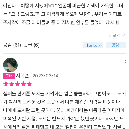
의 왕성한 호기심과 지적 굶주림, 불만과 결핍이 존재의 방식이
아진다. “어떻게 지냈어요?” 얼굴에 피곤한 기색이 가득한 그녀
된 인생들, 예술로 승화된 실패, 결국엔 자기를 잃어가는 이와 마
는 “그냥 그렇죠.”라고 어색하게 웃으며 말한다. 우리는 아파트
침내 자기와 하나가 되는 이……. 고닉은 “이곳을 기쁨으로 가득
주차장에 조금 더 머물며 좀 더 자세한 안부를 물었다. 당시 힘들
채우려면 우리 모두가 필요하다”(218)고 말한다. 기대와 실망,
었던 문제가 어느 정도는 해결된 듯하나, 누군가를 원망하던 마음
더보기
구속과 탈주로 동요하는 도시는 작가에게 그가 “지금까지 몸으로
이 냉랭하게 얼어붙어 있다. 이내 그녀의 표정과 목소리는 마지막
공감 (
61
)
댓글 (6)
살아낸 것이 온갖 갈등이지 환상이 아니었”(215)음을 일깨워준
만남을 떠올리게 했다. 맞다. 그 기억 때문에 문득 생각이 나도,
다. 뉴욕과 자기는 하나라는 작가의 선언은 도시도 바로 그 방식
먼저 연락해보지 못했던 것 같다. 그녀는 당시 자신의 문제를 말
으로―환상이 아닌 갈등으로―그토록 화려하게 건재해왔음을
하면서 화를 내고 있었고, 그 분노가 나를 향하는 것이 아님에도
메뉴
우리에게 상기시킨다. 도시는 안정과 행복의 약속을 가장하는 환
나의 마음은 움츠러들고 뒷걸음질 쳤다. 콘크리트 벽처럼 냉랭해
자목련
2023-03-14
상이 아니라, 불안과 분투의 아수라장이라는 진실로 우리를 매혹
진 마음 앞에 절망감을 느끼면서, 조만간 만나 차라도 한 잔 하자
한다. ◦ 비비언 고닉 선집 사나운 애착Fierce Attachments: A
며 헤어졌다. “심리적으로 조금이라도 불편한 건 절대 참아줄 수
실패를 안겨준 도시를 기억하는 일은 씁쓸하다. 그럼에도 그 도시
Memoir 1987년 처음 발표되어 ‘지난 50년간 최고의 회고록’ ‘2
없다는 이유로 그토록 많은 사람이 우연적 타자 취급을 받은 적도
가 여전히 그리운 것은 그곳에서 나를 채워준 사람들 때문이다.
0세기 100대 논픽션’ 등으로 꼽혔다. 여성, 유대인, 도시하층민으
역사상 없었다(25p)”는 작가의 말을 기억하면서. 『사나운 애
나에게 도시란 그런 곳이다. 꿈과 희망이라는 아름다운 이미지에
로 뉴욕에서 나고 자란 작가의 ‘정신의 삶’을 깊은 통찰에서 나온
착』에서 작가 비비언 고닉의 어머니는 타인의 문제에 개입하고
미혹된 어린 시절, 도시는 반드시 가야만 했던 곳이다. 하지만 도
신랄한 문체로 기억하고 풀어내는 이 작품은 작가의 자아 형성에
도움을 주는 데 주저함이 없었다. 작가가 살던 브롱크스는 게토였
시에서의 삶은 피폐했고 내 모든 결핍이 온전히 드러났다. 시골에