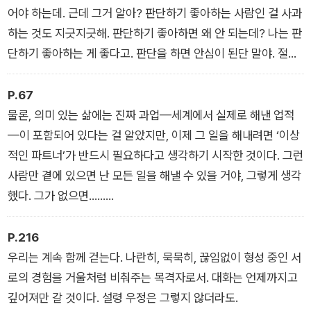
어야 하는데. 근데 그거 알아? 판단하기 좋아하는 사람인 걸 사과
을 찾겠다는 기대와 열망과 가능성을 전부 뒤로하고 혼자서 가장
하는 것도 지긋지긋해. 판단하기 좋아하면 왜 안 되는데? 나는 판
완전한 자기를 향해 걸음을 내디딘다. 자기의 장소인 도시에서,
단하기 좋아하는 게 좋다고. 판단을 하면 안심이 된단 말야. 절대
자기의 파편인 군중 사이로.
적인 것들. 확실한 것들. 그런 것들이 얼마나 좋았는데! 그런 걸
되찾고 싶어. 되찾을 순 없는 걸까?”
P.67
물론, 의미 있는 삶에는 진짜 과업—세계에서 실제로 해낸 업적
—이 포함되어 있다는 걸 알았지만, 이제 그 일을 해내려면 ‘이상
적인 파트너’가 반드시 필요하다고 생각하기 시작한 것이다. 그런
사람만 곁에 있으면 난 모든 일을 해낼 수 있을 거야, 그렇게 생각
했다. 그가 없으면……
아니, 그런 건 생각조차 할 수 없다. 그 사람이 없다는 건 있을 수
없는 일이다. 그러면서 차츰 그 과업을 하는 것에서 그 과업을 해
P.216
내기 위해 내 짝을 찾는 것으로 초점이 옮겨가기 시작했다. 천천
우리는 계속 함께 걷는다. 나란히, 묵묵히, 끊임없이 형성 중인 서
히 그러나 확실히, 그 사람을 찾는 일이 어느새 그 과업이 된 듯했
로의 경험을 거울처럼 비춰주는 목격자로서. 대화는 언제까지고
다.
깊어져만 갈 것이다. 설령 우정은 그렇지 않더라도.