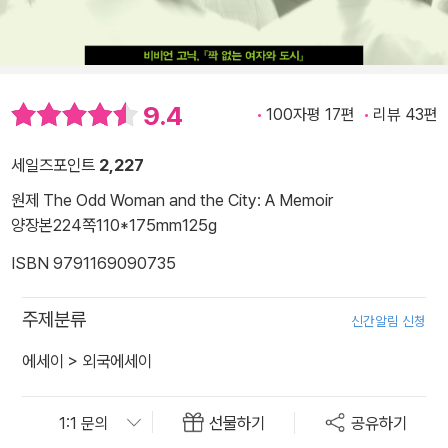
9.4
100자평 17편
리뷰 43편
세일즈포인트
2,227
원제 The Odd Woman and the City: A Memoir
양장본
224쪽
110*175mm
125g
ISBN 9791169090735
주제분류
신간알림 신청
에세이
>
외국에세이
선물하기
공유하기