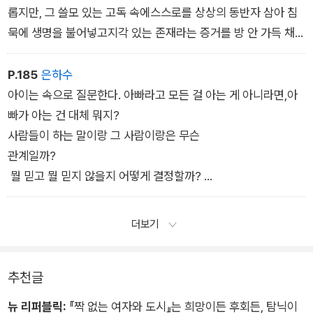
롭지만, 그 쓸모 있는 고독 속에스스로를 상상의 동반자 삼아 침
묵에 생명을 불어넣고지각 있는 존재라는 증거를 방 안 가득 채
워 넣는 ‘내‘가있다. 이런 통찰의 기틀을 마련하는 법은 에드먼드
고스로부터 배웠다. 그는 탁월한 회고록 『아버지와아들Father a
P.185
은하수
nd Son』에서 아버지의 거짓을 발견한 여덟 살 아이가 내면의 혼
아이는 속으로 질문한다. 아빠라고 모든 걸 아는 게 아니라면,아
란에 빠져드는 과정을 묘사한다.
빠가 아는 건 대체 뭐지?
사람들이 하는 말이랑 그 사람이랑은 무슨
관계일까?
뭘 믿고 뭘 믿지 않을지 어떻게 결정할까?
이런 혼란의 소용돌이 속에서 아이는 문득 자기에게 말을 걸고 있
단 걸 깨닫는다.
더보기
추천글
뉴 리퍼블릭:
『짝 없는 여자와 도시』는 희망이든 후회든, 탐닉이