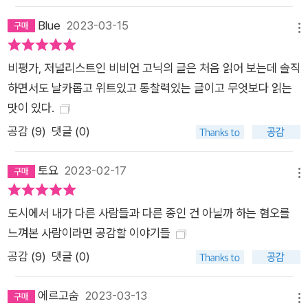
꾸린 에마와 영혼의 모험을 같이하며 서로를 알아가는 희열을 느
Blue
2023-03-15
메뉴
끼고, 동성애자인 레너드와의 대화에서 나날의 불행과 그것이 구
성한 자기 내면을 더 또렷하게 인식하는 인생의 위안을 얻는다.
비평가, 저널리스트인 비비언 고닉의 글은 처음 읽어 보는데 솔직
고닉이 자기의 원본이라고 한 모친, 대문호와 알려지지 않은 작가
하면서도 날카롭고 위트있고 통찰력있는 글이고 무엇보다 읽는
들, 동료 예술가들, 작품 속 등장인물, 거리에서 만난 상인과 행
맛이 있다.
인, 공연장의 관객들과 이름 없는 군중도 작가의 면면을 비추며
공감 (
9
)
댓글 (0)
인식의 순간을 제공하고 “서로의 존재 속에서 자기 최선의 자아
를 느끼는”(27) 풍성한 관계를 만들어준다. 그들의 총체인 대도
토요
2023-02-17
시 뉴욕은 고닉이 포착한 우정의 패턴이 무한히 펼쳐지는 장소다.
메뉴
기질로서의 대도시 ―자기표현과 자기발견의 메트로폴리스 뉴
도시에서 내가 다른 사람들과 다른 종인 건 아닐까 하는 혐오를
욕 브롱크스, 가난한 이주노동자들이 복작거리며 살아가던 동네
느껴본 사람이라면 공감할 이야기들
에서 나고 자란 비비언 고닉은 일평생 그 도시를 자기 구성의 장
공감 (
9
)
댓글 (0)
소로 삼아왔다. 노동자계층의 단조로운 일상, 그 노련하고 지친
영혼들의 욕망과 일탈과 애환이 깃든 대도시 한구석이 『사나운
에르고숨
2023-03-13
애착』의 그를 길러냈다면, 『짝 없는 여자와 도시』의 고닉은 혈관
메뉴