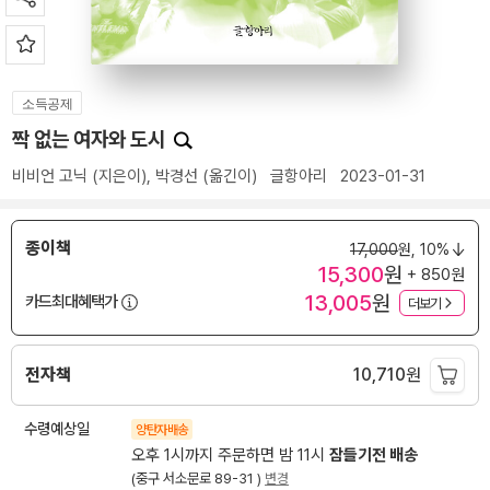
소득공제
짝 없는 여자와 도시
비비언 고닉
(지은이),
박경선
(옮긴이)
글항아리
2023-01-31
종이책
17,000
원,
10%
15,300
원
+ 850원
13,005
원
카드최대혜택가
더보기
전자책
10,710
원
수령예상일
양탄자배송
오후 1시까지 주문하면 밤 11시
잠들기전 배송
(중구 서소문로 89-31 )
변경