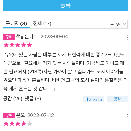
등록
여성이 로맨틱한 감정의 유혹과 긴장을 뿌리치고 자유로운 혼자
가 되기를 선택하는 이야기다. 고닉은 그것이 결코 쉽게 완성되는
구매자 (8)
전체 (17)
선택이 아니라는 것을 안다. 사랑은 없어도 된다고 말할 때에도
찾아드는 “통제할 수 없는 감정의 위력”(191)은 이론과 실제의
책읽는나무
2023-09-04
메뉴
간극을 극명하게 드러내며 그에게 번번이 호된 시련을 안긴다.
“나는 굳어버린 내 심장을 애지중지하지만, 지금껏 애지중지해왔
‘뉴욕에 있는 사람은 대부분 자기 표현력에 대한 증거가-그것도
지만, 로맨틱한 사랑의 상실은 여전히 그것을 갈기갈기 찢어놓는
대량으로- 필요해서 거기 있는 사람들이다. 가끔씩도 아니고 매
다.”(40) 굳어버린 심장은 1970년대부터 고닉이 문학비평가이
일 필요해서.(218쪽)자연 가까이 살고 싶다가도 도시 이야기를
자 작가로서 화두로 삼아온 통찰의 결과라고 할 수 있다. 그러나
읽으면 마음이 흔들린다. 비비언 고닉의 도시 살이의 통찰력은 더
많은 작품에서 여성의 혼자 됨을 그리는 방식―불안정함, 불완전
욱 세게 흔드는 것 같다.
함, 위험함, 처량함―과 그가 짝 없는 여자로서 80년을 살아내고
공감 (
29
)
댓글 (6)
증언하는 갈등은 그다지 긴밀히 연결되지 않는다. 사랑의 부재보
다 자기의 존재를 훨씬 더 예민하게 감각하는 이에게는, 누군가에
은오
2023-07-12
게 어떤 대상이 되는가보다 자기를 발견하고 자아를 발달시키는
메뉴
게 더 중요한 과업이다. 타인에게도 자기를 맡길 줄 알아서 안정