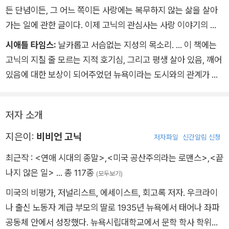
든 단념이든, 그 어느 쪽이든 사랑에는 복무하지 않는 삶을 살아
가는 일에 관한 글이다. 이제 고닉의 관심사는 사랑 이야기의 한
계가 됐다. … 다른 세 상에서는 자기발견의 이야기가 펼쳐져야만
시애틀 타임스:
날카롭고 서슴없는 지성의 목소리. … 이 책에는
했다. 로맨스를 완전히 뺀, 고닉의 가장 야심 찬 시도다. _로라 마
고닉의 지칠 줄 모르는 지적 호기심, 그리고 평생 살아 있음, 깨어
시
있음에 대한 보상이 되어주었던 뉴욕이라는 도시와의 관계가 오
롯이 담겨 있다. _미샤 버슨
저자 소개
지은이:
비비언 고닉
저자파일
신간알림 신청
최근작 :
<연애 시대의 종말>
,
<미국 공산주의라는 로맨스>
,
<끝
나지 않은 일>
… 총 117종
(모두보기)
미국의 비평가, 저널리스트, 에세이스트, 회고록 저자. 우크라이
나 출신 노동자 계급 부모의 딸로 1935년 뉴욕에서 태어나 좌파
공동체 안에서 성장했다. 뉴욕시립대학교에서 문학 학사 학위를,