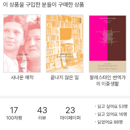
며 지적인 문장으로 포착해 보여준다. 그는 버지니아 울프, 이디
『짝 없는 여자와 도시』는 고닉이 『사나운 애착』을 펴내고 30여
이 상품을 구입한 분들이 구매한 상품
스 워턴, 케이트 쇼팽, 진 리스 등이 쓴 20세기 탁월한 문학작품
년 만에, 같은 영혼으로 같은 도시에서 써 내려간 회고록이다. 평
을 들여다보며 사랑과 결혼, 이별과 배신의 장면들을 탐구해, “그
생 뉴욕이라는 궁극의 메트로폴리스를 누비며 살아온 그가 이 책
렇게 그들은 결혼해서 평생 행복하게 살았답니다”의 시대가 완전
에서 다루는 주제는 사랑의 단념과 우정의 예감이다. 친구와 연인
히 끝났음을 보여준다. 이 책은 출간 당시 〈뉴욕 타임스〉 〈뉴요커〉
들, 어머니와 이웃들, 거리의 사람들, 대도시가 길러낸 작가들과
〈로스앤젤레스 타임스〉 〈보스턴 리뷰〉 〈커커스 리뷰〉 등 수많은
주고받는 압축적이고 리듬감 있는 대화는 눈을 뗄 수 없는 희곡
매체에서 비평을 예술의 경지로 끌어올렸다는 찬사를 받으며, 그
같기도 하고 뉴욕에 바쳐진 시 같기도 하다. 관계의 딜레마, 우연
해 전미도서비평가협회상 비평 부문 최종 후보에 올랐다.
한 마주침과 구성된 과거, 자기 발견의 순간들, 로맨틱한 관계만
큼이나 내밀하고 치명적인 우정의 네트워크, 도시의 신음과 동요
가 이 책의 콜라주를 이룬다. ‘짝 없는’ ‘여자와’ ‘도시’라는 제목은
사나운 애착
끝나지 않은 일
팔레스타인 번역가
의 이중생활
그런 면에서 책의 정신을 간결하게 담아낸다. 중년의 고닉이 유년
기-청년기-중년기를 돌아보며 붙들었던 사나운 애착은, 30년 후
짝 없는 여자의 도시에서 사랑의 종말과 우정의 출몰로 굴절된다.
읽고 싶어요 53명
17
43
23
노년의 고닉은 일생을 찾고 헤맨 짝, 그런 짝을 찾겠다는 기대와
읽고 있어요 16명
100자평
리뷰
마이페이퍼
열망과 가능성을 전부 뒤로하고 혼자서 가장 완전한 자기를 향해
읽었어요 88명
걸음을 내디딘다. 자기의 장소인 도시에서, 자기의 파편인 군중