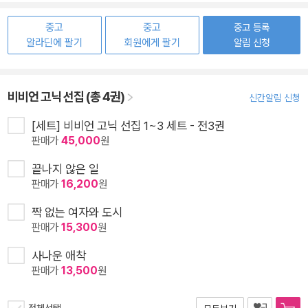
중고
중고
중고 등록
알라딘에 팔기
회원에게 팔기
알림 신청
비비언 고닉 선집 (총 4권)
신간알림 신청
[세트] 비비언 고닉 선집 1~3 세트 - 전3권
판매가
45,000
원
끝나지 않은 일
판매가
16,200
원
짝 없는 여자와 도시
판매가
15,300
원
사나운 애착
판매가
13,500
원