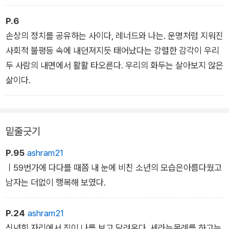
P.6
손상의 정치를 공유하는 사이다, 레너드와 나는. 운명처럼 지워진
사회적 불평등 속에 내던져지듯 태어났다는 강렬한 감각이 우리
두 사람의 내면에서 활활 타오른다. 우리의 화두는 살아보지 않은
삶이다.
밑줄긋기
P.95
ashram21
ㅣ59번가에 다다를 때쯤 내 눈에 비친 소년의 모습은아름다웠고
남자는 더없이 행복해 보였다.
P.24
ashram21
신년회 자리에서 짐이 나를 보고 달려온다. 세라는목례를 하고는