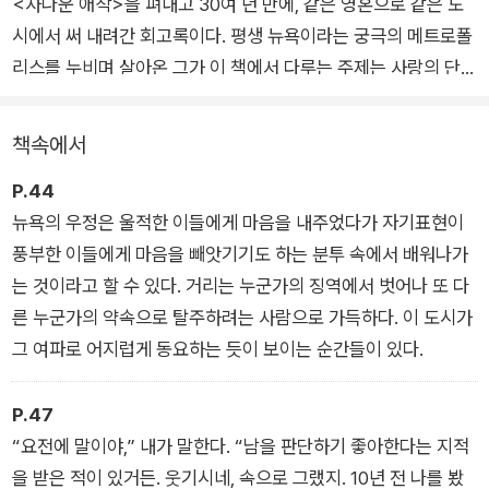
<사나운 애착>을 펴내고 30여 년 만에, 같은 영혼으로 같은 도
시에서 써 내려간 회고록이다. 평생 뉴욕이라는 궁극의 메트로폴
리스를 누비며 살아온 그가 이 책에서 다루는 주제는 사랑의 단념
과 우정의 예감이다.
책속에서
친구와 연인들, 어머니와 이웃들, 거리의 사람들, 대도시가 길러
P.44
낸 작가들과 주고받는 압축적이고 리듬감 있는 대화는 눈을 뗄 수
뉴욕의 우정은 울적한 이들에게 마음을 내주었다가 자기표현이
없는 희곡 같기도 하고 뉴욕에 바쳐진 시 같기도 하다. 관계의 딜
풍부한 이들에게 마음을 빼앗기기도 하는 분투 속에서 배워나가
레마, 우연한 마주침과 구성된 과거, 자기 발견의 순간들, 로맨틱
는 것이라고 할 수 있다. 거리는 누군가의 징역에서 벗어나 또 다
한 관계만큼이나 내밀하고 치명적인 우정의 네트워크, 도시의 신
른 누군가의 약속으로 탈주하려는 사람으로 가득하다. 이 도시가
음과 동요가 이 책의 콜라주를 이룬다. ‘짝 없는’ ‘여자와’ ‘도시’라
그 여파로 어지럽게 동요하는 듯이 보이는 순간들이 있다.
는 제목은 그런 면에서 책의 정신을 간결하게 담아낸다.
P.47
중년의 고닉이 유년기-청년기-중년기를 돌아보며 붙들었던 사나
“요전에 말이야,” 내가 말한다. “남을 판단하기 좋아한다는 지적
운 애착은, 30년 후 짝 없는 여자의 도시에서 사랑의 종말과 우정
을 받은 적이 있거든. 웃기시네, 속으로 그랬지. 10년 전 나를 봤
의 출몰로 굴절된다. 노년의 고닉은 일생을 찾고 헤맨 짝, 그런 짝