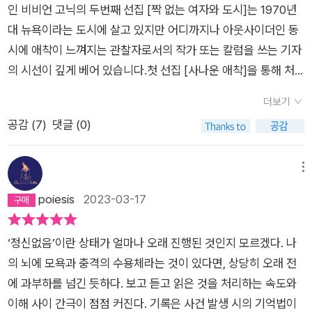
사랑은 어떤가. 도시를 걷다 만난 이와의 사랑은 뜨겁다 못해 데
같다. 그가 관조하고, 그제야 보이게 되고, 알게 되는 이야기들이
인 비비언 고닉의 두번째 선집 [짝 없는 여자와 도시]는 1970년
에도 나의 도시에도 없다. 도시는 변했고 과거의 장소는 사라졌
는 어느 순간 도시의 편안함을 찾는다. 낯선 나라에 가서도 이 도
있다고 믿었다. 그런데 고닉은 “번잡한 도시의 아름다운 단
일 정도로 타오르고 식는다. 그게 뭐 대순가. 다시 도시를 걷고 누
인상 깊다. 그가 맺어온 관계에 대한 이야기는 게이 친구인 레너
대 뉴욕이라는 도시에 살고 있지만 어디까지나 아웃사이더인 동
다. 그곳으로 이어진 다리는 현재의 산책길처럼 걸어서 건널 수
시에서 익숙해진 장소들- 예컨대 스타벅스 같은 세계 어느 곳에
절”이라고 쓰고 있다. 고닉은 현대 도시의 공간이 빚어내는 단절,
군가를 만나고 또 사랑에 빠지면 그만이다. 거리를 오가는 연인
드와의 우정에서부터 시작된다. 부정적인 쪽으로 기울어져 있는,
시에 애착이 느껴지는 관찰자로서의 작가 또는 칼럼을 쓰는 기자
없다. 개인의 삶에 밀고 들어오는 타인의 침범은 우리를 화들짝
서나 균일한 분위기를 자아내는 곳에 이르러야 비로소 안도감을
그 고립, 혼자됨을 사랑할 수 있을만큼 자기 내면에 미치는 불가
사이에 짝 없는 여자는 오히려 자유롭다. 도시 곳곳에 넘치는 사
영원히 컵에 물이 반밖에 없다고 느끼는 인간들끼리 친구가 되었
의 시선이 깊게 베어 있습니다.첫 선집 [사나운 애착]을 통해 처
놀라게 한다. “외로움은 우리에게 고통을 안겨 주지만 불가해하
느낀다. 고닉이 한때 연애했던 극작가, 알코올의존증 전력이 있
피한 영향들, 그 자신을 빚어놓은 것들을 그대로 껴안을 수 있었
랑을 “다 흘려보내자고요.”(90쪽) 아무렇지 않게 말할 수 있는
고, 불평, 불만, 패배감으로 우정을 이어간다. 그 이후 다양한 인
음 비비언 고닉의 문체를 만났을 땐 당황했습니다. 최근에 만난
게도 우리는 그 외로움을 포기하길 망설인다.(105p)” 아마도 자
고, 도시를 떠나는 데 공포증이 있었다는 그 남자처럼 나 또한 도
기 때문일 것이다. 결혼들이 다 끝장난 뒤 인생의 궁극이란 것은
더보기
순간. 나만의 걷기를 통해 고닉은 보고, 듣고, 만나고, 발견하고,
물들과의 영원할 것 같았던 우정들, 짝으로가 아니라도 다양하게
아니 에르노의 작품들 만큼이나 자신을 드러내는 글을 쓰는 고닉
신의 몸을 마음대로 할 수 없는 순간에 이르면 블롱크스와 같은
시를 떠나는 것에 일종의 두려움을 갖고 있는지도 모르겠다. 그와
없다는 깨달음, 욕망의 주체가 되는 데 골몰하는 사람임의 자각,
공감 (
7
)
댓글 (0)
사유한다. 그리고 ‘뉴욕은 나의 도시인 만큼이나 그들의 도시이지
연결되어 있는 사람들의 이야기가 이어진다. 뒤로 갈수록 사람과
이 유대인, 이민자, 도시하층민으로 문을 열면 바로 다른 집이 보
장소에 머물게 될지 모르겠다. 앨리스의 요양원처럼. 거기서 다른
의 연애사를 언급한 고닉 또한 그의 도시를 향한 집착을 누구보다
남자들에 대한 환상이 걷히고 여자와 남자 사이에 놓인 극복될 수
만 어느 누구도 이 도시를 더 가지진 못한다.’(108쪽)라고 쓴다.
의 관계의 끈은 옅어지고, 외로움은 짙어지며, 용기와 고독으로
이는 공동주택 생활에서도 강인하게 살아온 어머니와의 치열한
종류의 외로움을 받아들이게 될 것이다. 암담하고 쓸쓸한 이야기
이해하지 않았을까.그리고 이 도시에는 우정이 있다. 고닉의 레너
없는 보이지 않는 얇은 막과 굳이 화해하지 않는 것처럼, 있는 그
이 얼마나 근사한가. 누구에게 나 열려있는 광장이자 토론하고 소
살아남는다. 에드먼드 고스의 회고록 <아버지와 아들>에서 아
다툼과 애착에 관해 서슴없이 치부를 드러내는 것 같아 당황했고,
메뉴
인 듯하나, 많은 지인들이 앨리스를 찾아가서 말벗이 되어준 것을
드처럼 나에게도 ‘어떤 상황에서든 영원히 컵에 물이 반밖에 없
대로 갈등하고 느끼며 살아가는 지혜의 이야기들을 생생한 활기
통하며 관계를 맺는 공간이 바로 뉴욕이다. 나는 내 자신을 있는
버지의 거짓을 발견한 여덟 살 아이가 내면의 혼란을 겪으며 속으
소설 보다 더 소설 같은 그 시절의 이야기들이 영화의 한 장면처
poiesis
2023-03-17
그녀가 죽은 후에야 알게 된 것처럼, 생각보다 세상엔 “사랑이 넘
다고 느끼는’(8쪽) 염세를 주고받으며 자주 만나기보다는 가끔
와 여유로운 솔직함으로 펼쳐낸다. 그것은 인생의 곡절을 모두 이
그대로, 도시를 있는 그대로 느낀다. 내가 지금까지 몸으로 살아
로 질문한다. 아빠라고 모든 걸 아는 게 아니라면, 아빠가 아는 건
럼 그려져 재밌으면서도 걱정이 되었습니다. 그래서 스스로를 ‘짝
치고(89p)”, “다들 마음을 쓴다(90p)”. 거리를 두고 서로를 바
만나 시시껄렁한 대화를 나누다 헤어지고 그 대화의 내용도 대부
해한 체 하는 자의 여유가 아니라 갈등과 괴리, 환상과 정서로 짜
낸 것은 온갖 갈등이지 환상이 아니었으며, 뉴욕도 마찬가지였다.
대체 뭐지? 뭘 믿고 믿지 않을지 어떻게 결정하지? 자신에게 말
없는 여자‘라 밝힌 고닉의 두번째 선집에 대해 기대감을 품었습니
라보며 마음을 쓰는 것, 도시에서 행복한 삶을 살아가는 방법이라
분은 ‘상실, 실패, 패배를 그가 드러내든 내가 드러내든 꼭 한 명
인 자기감정을 그대로 인정하는 자기 자신과의 친구 됨이다. 보
‘정신없음’이란 상태가 얼마나 오래 진행된 것인지 모르겠다. 나
우리는 하나다. (215쪽)돌아왔다는 말은 적절하지 않지만 나는
을 걸고 있음을 깨닫고 고스는 이렇게 적는다. “그 위태로운 상황
다. 치열한 싸움 구경이라니, 두근두근 하는 심정으로. 하지만 이
는 생각이다. 어려운 일이다. 어쩌면 자신을 그렇게 바라보는 것
은 그러고’(8쪽) 있는 그런 몇몇 친구들이 있다. 그 친구들과 나의
이지 않는 속박, 내면을 구속하는 갈망과 환상에서 내가 자유롭지
의 뇌에 모욕과 충격의 수용체라는 것이 있다면, 상당히 오래 전
시골에 산다. 이제 도시를 꿈꾸지 않는다. 어린 시절 내가 보았던
에 아직 여물지도 발달하지도 못했던 내 작은 뇌로 몰려들던 온갖
번에도 예상은 빗나갔습니다. 물론 여전히 ‘짝 없는 여자‘ 그대로
으로부터 시작되는 것이기 때문일 것이다. 작가는 이 일을 길 위
우정은 고닉과 레너드의 그것처럼 서로에게 활기를 불어넣기보
못한 것은 존재하는 것, 그 자체를 있는 그대로 수용하지 못하는
에 과부하를 넘긴 듯하다. 보고 듣고 읽은 것을 처리하는 속도와
도시의 거대한 아름다움은 수많은 피곤이 쌓은 찌든 삶으로 만든
생각 중에서도 가장 신기했던 건, 내가 동행해줄 이도, 비밀을 나
였으나 고닉은 나이가 들었고 두번의 결혼과 두번의 이혼을 경험
에서 했다. 익명의 군중들과 동행하고 있는 그녀의 걷기를 상상해
다는 다른 하나가 활기가 있어야만 같이 있을 수 있는 관계이다.
이유일 수도 있을 것이다. 아마 고닉의 어머니처럼 마춤맞은 것,
이해 사이 간극이 점점 커진다. 기록은 사건 발생 시의 기억법이
거대하고 위태로운 탑으로만 보인다. 한치의 쉼도 허락되지 않는
눌 친구도 전부 내 안에서 찾아냈다는 사실이다. 이 세상엔 비밀