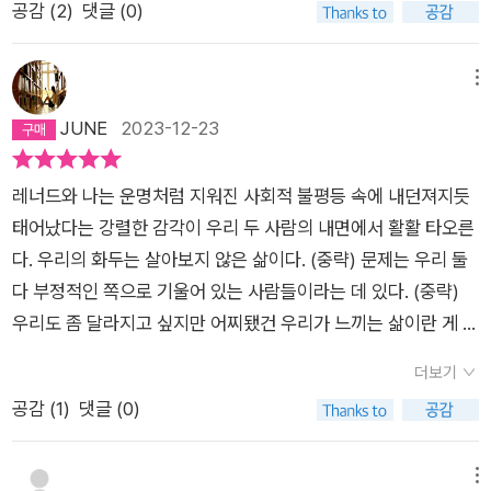
는 영토를 힘겹게 횡단하다 국경이 맞닿는 곳에서 이따금 만나 서
하기도 하고, 엄마가 너는 “내 울분을 조제해내려고 태어난 사람
구의 일상도 휘두르는 정치 현실이 참혹하다.고공관찰자처럼 건
공감 (
2
)
댓글 (0)
하고 이날 밤의 불안은 신기하게도 신경에 거슬리지 않았고 그의
결코 읽어 볼 생각조차 못했을 작품들과 작가들을 소개받은 기분
께 하므로.이 책에는 그녀와 오랜 우정을 함께 하는 친구, 서로 너
로에게 정찰기록을 건네는 고독한 두 여행자’(59쪽)들처럼 말이
이라며, ‘이 무정한 것아!’”라고 외치게 했던 왜곡된 어린 시절의
조하게 살 자신은 없다. 이론과 삶의 괴리를 봐주지 않는 페미니
낭독에 내내 마음을 빼앗겼다. 그건 존이 통제력을 잃어간다는 사
이 생경스럽지만 또 호기심을 자극합니다.선집의 초반에 이미 조
무나 틀린 환경 때문에 친했다가 멀어진 친구, 나이가 많이 들어
다. 뉴욕이든 서울이든 도시는 그런 느슨하고 유연한 관계를 가능
기억을 파먹고 살아왔던 자신의 오류를 알아차리기도 한다. 도
즘에 따라 온전한 나 자신으로 살 자신도 없다. 내가 나를 설득하
실에 맞서지 않기 때문이라는 걸 나는 서서히 깨달아갔다 마치 그
지 기싱의 소설 [짝 없는 여자들]에 대한 차용 표현이 있었으나
홀로 외롭게 있는 그녀와의 대화를 필요로 하는 친구, 스쳐지나가
메뉴
케 한다. 물론 사랑도 있다. 우연히 만난 사이와 헐겁지만 다정한
시에 몰려든 각양각색의 사람들, 그 사람들 개별에 주의깊은 시선
지 못할 때마다 나의 강고함을 절감한다.“불경스런 불만이 삶을
런 상황이 오리라는 걸 이미 알고 있었고, 그에 맞춰 살아남을 전
[짝 없는 여자와 도시]를 다 읽고 나서야, 다시 맨 앞에 출연하고,
는 인물들이 등장하고 위트있고 지적이 대화가 함께 하는 책이다.
JUNE
2023-12-23
우정을 나눌 수도 있고, 또 우연히 만난 누군가와 그 무엇에 비할
과 이해를 지니고, 그 인물들과 그들과의 관계 속에서 목격하게
끝없이 가로막으리라는 것 - 그것이 바로 이 여정의 의미임을.”일
략을 미리 세워두기라도 한 것처럼. 그는 그것과 동행하고 그것을
중간중간 등장하고, 마지막에도 크게 의미를 부여한 조지 기싱의
우선 그녀와 오랜 친구이며 처음과 마지막을 장식하는 친구 레너
바 없는 뜨거운 애정을 나눌 수도 있는 곳, 도시. 걷는다, 본다, 느
되는 것, 그것은 타자로부터 언뜻언뜻 발견하게 되는 그 자체로
희일비는 물론 자기합리화의 방식조차 일변하는 나에게 본원적
타고 달릴 생각이었으며 그것이 자기를 어디에 내려놓든 사실상
소설을 찾아 보게 됩니다. 비비언 고닉도 아직은 낯선 작가인데
드를 만나보자.손상의 정치를 공유하는 사이다. 레너드와 나는.
낀다, 생각한다, 쓴다, 만난다, 이야기한다. 웃는다, 사랑한다. 헤
존재하는 삶의 모습들이다. 무리로부터 일정한 거리를 두고 배회
이고 고유한 것이 있을까. 반백년을 살아 내가 살고 싶은 삶의 윤
레너드와 나는 운명처럼 지워진 사회적 불평등 속에 내던져지듯
그곳을 활용할 심산이었다.' 가장 절망적인 일이 닥치더라도 굳건
그런 작가가 언급한 책속의 작가 조지 기싱에 대해 느끼는 이 흥
운명처럼 지워진 사회적 불평등 속에 내던져지듯 태어났다는 강
어진다, 걷는다. 산다…. 도시에는 비록 외로울지언정 자유가 있
하는 동료가 지닌 거리감의 성격으로부터 내면의 유리(遊離)를
곽을 겨우 알아차렸으나 지향할 수는 없다. 몸 하나 가방 하나로
태어났다는 강렬한 감각이 우리 두 사람의 내면에서 활활 타오른
하게 함께 가기로 마음 먹고, 자신을 무대에 올리고, 관객들을 불
미로움과 기대감이라니 참 신기한 연결고리 같습니다.두서 없지
렬한 감각이 우리 두 사람의 내면에서 활활타오른다. 우리의 화두
기 때문에 이 모든 것이 가능하다. 혼자 있을 수 있는 자유, 혼자
발견하며, 자신 안에서 그 위험한 단절의 작동을 느끼는 것도 인
지금의 삶을, 관계의 책임과 겨우 마련한 엉성한 사회적 안전망을
다. 우리의 화두는 살아보지 않은 삶이다. (중략) 문제는 우리 둘
러 모았다는 점이 이루 말할 수 없이 멋지다. 그의 퍼포먼스는 그
만 그만큼 흥미로운 시간이었습니다. 비비언 고닉의 다음 선집이
는 살아보지 않는 삶이다. 각자 이런 질문을 던져본다. 불평불만
거리를 거닐 수 있는 자유, 그러다가 문득 우연히 무언가를 시작
간을 비롯한 타자에 대한 친밀한 우애의 감각일 것이다. 내게 이
떠나지 못할 것이다. “내가 확실히 할 줄 아는 건 몽상으로 세월
다 부정적인 쪽으로 기울어 있는 사람들이라는 데 있다. (중략)
자리의 사람들에게 특별한 종류의 힘을 줬을 것이다.첫 페이지 첫
기다려집니다. 제목이 [끝나지 않은 일: 만성 재독서가의 노트]라
의 땔감으로 쓰기 딱 좋은 조건이 우리 삶에 마련돼 있지 않았더
할 수 있는 자유. 곁에 누군가가 없어도, 그러니까 짝이 없는 여자
도시라는 공간은 그저 뚫고 지나가기에 급급한 하나의 통로였을
흘려보내기였다. 그저 ‘상황’이 달라져서 나도 달라지기를 간절히
우리도 좀 달라지고 싶지만 어찌됐건 우리가 느끼는 삶이란 게 그
문장은 레너드와 식당에서 커피를 마시며 시작했고, 책의 마지막
니. 벌써 군침이 돌고 있습니다. 추천 합니다.#짝없는여자와도시
라면 우린 그 불평등을 직접 만들어내기라도 했을까? 지금까지 2
가 혼자 이 거리 저 거리 거닐어도 아무도 신경 쓰지 않고, 아무도
뿐, 지나는 길의 도시와 사람들의 풍경을 시야에 담지 못했다. 도
바라고만 있는 것.”포기나 좌절은 마지막에 하면 된다고 하지만,
러니까. 그리고 삶을 느끼는 방식은 결국 삶을 살아낸 방식일 수
문장은 레너드에게 전화를 걸 시간임을 확인하며 끝난다.
#비비언고닉 #박경선_옮김 #글항아리#비비언고닉선집 #책추
0년에 넘도록 레너드와 일주일에 한번씩 걔네 동네나 우리동네
더보기
이상하게 생각하지 않을 곳은 이런 대도시뿐이 아닐까. 그리고 그
시의 공간과 그 속의 인간들과 단절감을 강화시키는 이러한 일상
오래 전 스승이 가르쳐준 걷기 말고는 내외의 적대감과 슬픔을 흩
밖에 없다. (6쪽~8쪽))가면 갈수록 사회 변두리로 향하는 내 자
천 #책스타그램 #완독 #독파챌린지
에서 만나 산책을 하고 저녁식사를 하고 영화를 보았다. 영화보고
공감 (
1
)
댓글 (0)
고독과 자유에서는 시선이 탄생한다. 고닉은 바로 그 지점에서 뉴
은 내가 사는 도시에 대해 정작 알고 있는 것이 없었다는 의미이
어낼 다른 묘안이 없다. 더 이상 솔직할 수 없는 책을 읽고 내 삶
신을 발견할 때, 이 응어리진 쓰린 가슴을 달래주는 건 오직 도시
두 시간을 빼면 우리는 내내 이야기만 한다. 아니,그런데 왜 더 자
욕 곳곳을 발견하고 그 도시와 사랑에 빠진다.번잡한 도시는 인간
며, 또한 그 단절을 고립 자체로 이해했음이다. 그래서 이 도시가
도 대면하려는 야심이 지나치게 가득한 날들이 흘렀다.“산보객이
를 가로지르는 산책뿐이었다. (20쪽)'판단하기 좋아하는 사람인
주 만나지 않고 일주일에 한 번만 보느냐고 누군가는 물을지도 모
관계에 단절을 불러일으킨다고, 그래서 현대인은 고독하고 외롭
뿌려대는 거대함의 대량 소비에 그저 노출되어 무너지는 감각적
란 대도시의 거리 곳곳을 정처 없이 거니는 사람을 뜻하는 말로,
걸 사과하는 것도 지긋지긋해. 판단하기 좋아하면 왜 안 되는데?
메뉴