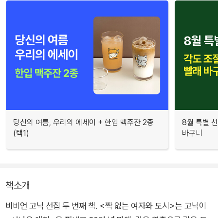
당신의 여름, 우리의 에세이 + 한입 맥주잔 2종
8월 특별 선
(택1)
바구니
책소개
비비언 고닉 선집 두 번째 책. <짝 없는 여자와 도시>는 고닉이