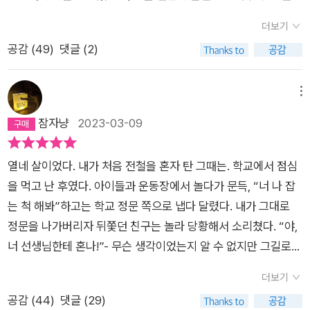
강렬한 영향을 미친 사람들, 그들과의 관계에서 벌이는 기나긴 자
다. 그들 스스로가 만든, 보이지 않는 높은 담장 안의 공동체다.
서 나고 자라지 않았더라면 도시는 내게 다른 기억으로 자리 잡았
기투쟁, 특히 노동자계급으로 가부장제에 헌신하느라 자기 삶이
그 안에서 사람들은 이웃 부부의 성생활까지 알 정도로 울타리가
더보기
을지도 모른다. 비비언 고닉이 두리고 다녔던 뉴욕의 거리처럼 나
란 것을 살아보지 못한, 그러나 그 사실을 때로는 어렴풋하게 때
없는 삶을 살았다. 이웃의 가정사에조차 조정자로서 군림하는 어
공감 (
49
)
댓글 (2)
를 성장시키고 수많은 사람들과의 만남, 그들과의 사연으로 풍성
로는 날카롭게 직감하는 현명하고 강인한 어머니와의 끈질기고
머니에게 작가는 경외심과 부끄러움, 분노 등이 뒤섞인 감정을 갖
한 장소가 없는 건 아니지만 말이다.도시의 면면을 살피는 일보다
지독한 관계를 통렬하게 기록해낸다. 끝나지 않은 일: 만성 재독
고 있었다. 어린 시절의 작가에게서 타인들과 분리되지 않은 생활
그곳에서 적응하느라 나는 정신이 없었다. 열심히 공부해야 한다
메뉴
서가의 노트Unfinished Business: Notes of a Chronic Re-R
로 인한 애증과 환멸을 읽는다. 이제 그녀는 뉴욕 시내에서 살고
는 다짐은 바로 사그라들었고 세련된 친구들의 모습에 자꾸만 작
잠자냥
2023-03-09
eader(근간) “그때부터였던 것 같다. 다시 읽기를 시작한 게. 내
있다. 그곳에서 그녀는 “낯선 이의 눈에 되비치는 자아를 찾아(1
아졌던 시절이다. 2주에 한 번은 주말마다 집에 내려와 가기 싫다
가 무엇을 살아냈는지, 그리고 그것을 무엇으로 이해했는지 알아
3p)” 거리를 걷는다. 걷다가 브롱크스 시절의 사람들과 우연히
는 말을 차마 하지 못하고 돌아온 곳. 그래도 시간은 모든 걸 안정
내려고 그렇게 책장을 넘기고 또 넘겼다.” 지난날 중요했던 책들
만난다. 그 만남은 그녀에게 과거의 기억들을 가져다준다. 자신의
열네 살이었다. 내가 처음 전철을 혼자 탄 그때는. 학교에서 점심
시켰다. 친구를 사귀고 영화관에 가고 번화가에 다니면서 한 달,
을 다시 읽으며 기억은 재구성되고, 당연하던 것들은 질문이 되어
존재를 관통하는 엄마의 애착은 여전히 그녀에게 어려운 주제다.
을 먹고 난 후였다. 아이들과 운동장에서 놀다가 문득, “너 나 잡
두 달, 집에 다니러 가는 횟수는 줄어들었다. 대학에 입학 한 후
의미를 발굴해낸다. 만성 재독서가를 자처하는 고닉은 과거에 받
서로를 참을 수 없어 싸우고 생채기를 내며 엄마와 걸었던 길들을
는 척 해봐”하고는 학교 정문 쪽으로 냅다 달렸다. 내가 그대로
아예 용돈을 구하는 전화만 할 뿐 시골에 가는 일은 많지 않았
아들일 수 있었던 딱 그만큼의 세계와 재회하며 새로운 삶을 시작
홀로, 때로는 둘이서 걷는다. 친구와, 때로는 엄마와. 그녀는 기
정문을 나가버리자 뒤쫓던 친구는 놀라 당황해서 소리쳤다. “야,
다. 비비언 고닉이 『짝 없는 여자와 도시』에서 들려주는 도시의
하고, 자기를 알아간다는 일생의 사명을 완수해가는 기쁨을 증언
억 속에 있는 사람들의 이야기를 엄마에게 청해 듣는다. “엄마 그
너 선생님한테 혼나!”- 무슨 생각이었는지 알 수 없지만 그길로
풍경과 그곳의 일부인 사람들의 풍부한 이야기는 무척 흥미롭다.
한다.
얘기 좀 해봐.”하고. 노인들의 반복되는 이야기를 듣는 것이 즐거
지하철역으로 가 전철에 몸을 실었다. 한 정거장, 두 정거장, 세
나와 다른 사람들의 생각과 그들을 놓치지 않고 주의 깊게 귀를
더보기
운 일은 아니다. 작가는 글의 소재를 생각하며 듣고 있을 것이다.
정거장… 도시 외곽에서 도심으로 갈수록 내 심장도 더 빠르게 뛰
기울이고 묘사하는 비비언 고닉의 탁월함이 있기에 가능하다. 자
공감 (
44
)
댓글 (29)
“가끔 이렇게 한발 떨어져서 보는 순간에 우리 인생도 하나의 이
었다. 내 생애 최초의 탈선이자 비행은 그렇게 서울의 도심으로