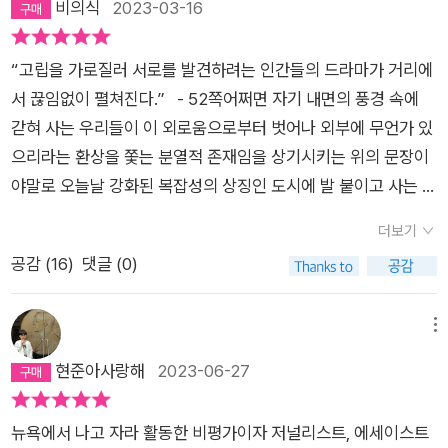
비의식
2023-03-16
라는 것에 주체가 있다는 느낌(120p)”이 든다. 군중의 물결 속에
다. 호암아트홀에서 보던 전시를 비롯해 그 중심지에 가면 엄청나
고닉에게 가장 큰 동력이자, 걷기의 원천이다. 고닉의 사실적이면
없는 여자로 나아갔다. 그러나 여전히 도시의 사람들 속에서 이야
서 사람들의 표정과 행동을 보며 그들의 이야기에 귀를 기울인다.
게 많은 서점과 책이 있었고 수많은 영화관과 동네에선 보기 어려
서도 은유적인 글 속에 살아 숨 쉬는 뉴욕을 본다.뉴욕의 우정은
기를 긷는다. 나는 사람이 많은 도시에서 사람이 없는 이곳으로
그 거리에는 폭언과 무례함, 폭력의 위험도 존재한다. 동네 약국
운 다양한 영화가 있었다. “나는 그 도시를 수시로 드나들면서도
“고립을 가로질러 서로를 발견하려는 인간들의 드라마가 거리에
울적한 이들에게 마음을 내주었다가 자기표현이 풍부한 이들에
와서 사람 없음에, 도시 아님에 만족하고 있다. 사람, 자동차, 높
대기석은 낯선 남자를 큰소리로 웃게 하는 넉살 좋은 수다를 떠는
늘 안락함과 안도감, 단조로움과 게으름을 맛볼 수 있는 집에 수
서 끊임없이 펼쳐진다.” - 52쪽어쩌면 자기 내면의 풍경 속에
게 마음을 빼앗기기도 하는 분투 속에서 배워나가는 것이라고 할
은 건물들로 차 있던 시선은 이제 하늘, 나무, 산, 꽃, 새 등으로 채
장소다. 한 겨울 꽁꽁 언 빙판 길은, 손을 내미는 작은 친절을 통
시로 들락거리며 언젠가 만날 절호의 기회를 호시탐탐”(15쪽) 노
갇혀 사는 우리들이 이 외로움으로부터 벗어나 외부에 무언가 있
수 있다. 거리는 누군가의 징역에서 벗어나 또 다른 누군가의 약
워졌다. 비비언 고닉은 이야기 중 많은 부분을 사람에서 길어낸
해, “난감한 상황에선 누구나 타인에게 도움을 요청할 권리가 있
렸다. 고닉과 나는 뉴욕과 서울, 서로 아주 멀리 떨어져 있고, 무
으리라는 환상을 쫓는 분열적 존재임을 상기시키는 위의 문장이
속으로 탈주하려는 사람으로 가득하다. 이 도시가 그 여파로 어지
다. 그 사람들은 가족이기도 하고, 친구나 연인이기도 하다. 가장
고, 그 광경을 보았다면 누구라도 손을 내밀 의무가 있다는 평범
척이나 다른 그러나 어떤 면에서는 또 흡사한 그 대도시에서 그렇
야말로 오늘날 강화된 복잡성의 상징인 도시에 발 붙이고 사는 이
럽게 동요하는 듯이 보이는 순간들이 있다. (44쪽)나는 그 도시
인상적인 것은 지나가는 사람들의 이야기들을 훔쳐 듣는 것이다.
한 인식(41p)”을 상기시키는 곳이다. 그렇게 거리에서 삶의 통찰
게 자란다. <짝 없는 여자와 도시>는 이렇게 여기 너머 어딘가에
유인지도 모르겠다. 고닉이 우리 몸의 감수성을 무너뜨리는 외부
를 떠났고 그 도시를 찾지 않는다. 그곳에 있는 이들이 나를 보러
고닉이 훔쳐 들은 이야기들은 생생하고, 특별하게 들린다. 평범한
더보기
이 이루어진다. 산책에서 돌아온 그녀는 사람들의 목소리가 들리
더 중심이라고 부르는 곳이 존재할지도 모른다고, 호기심을 싹 틔
세계인 거대 도시와 자신이 하나라고 선언할 수 있는 것도 이처럼
내가 있는 곳으로 온다. 검색이나 뉴스를 통해 그 도시를 본다. 어
사람들의 일상중의 평범한 대화였겠지만, 고닉의 귀로 듣고 눈으
공감 (
16
)
댓글 (0)
고, 그들의 몸짓이 보이도록 생기를 불어 넣는다. 그들은 그녀의
웠던 열네 살의 추억을 일깨운다.서울, 이 도시는 나의 이력이다.
인간들 서로에게서 무언가를 발견하려는 환상, 외로움을 묻어두
떻게 변했는지, 간혹 친구들과의 통화를 통해 사라진 공간에 대한
로 본 그들 대화의 순간은 특별하게 독자 앞에 펼쳐진다. 도시에
동행, 근사한 동행이 된다. 그녀에겐 사랑과 우정으로 이어진 한
태어난 곳, 학교와 직장을 따라 옮겨 다니고 집을 여기저기로 이
고 그로부터 벗어나 타자에 대한 허기와 호기심과 고독을 살펴보
아쉬움을 토로한다. 내가 다닌 대학은 사라졌다. 정확하게 말하면
대한 그의 사랑은 도시의 사람에 대한 사랑과 깊게 연결되어 있
시절의 동행들, 친구와 애인들이 있었다. 그러나 그녀는 아는 사
사하고, 누군가를 만나고 또 누군가와 함께 있었느냐에 따라 이
려는 우애의 감각일 것이다. ‘이저벨 볼튼’의 소설 속 여자가 인
메뉴
이전했다. 같은 도시에 있지만 내겐 사라짐과 마찬가지다. 교정을
다. 그는 자신을 짝 없는 여자로 칭하지만, 이 책에서 그는 그가
람들보다 함께 하느니 차라리 익명의 사람들과 함께 하는 밤을 선
도시의 기억도, 동네, 동네에 얽힌 기억도 달라진다. 그러나 서울
생과 흥정을 할 수 있었던 건 사랑할 도시가 있었기 때문이라는
현준아사랑해
2023-06-27
오가는 곳곳에 흐드러진 벚꽃, 그 꽃 가지 아래 친구와 함께 수줍
맺은 많은 관계들을 돌아본다. 그가 짝 있는 여자였을 때와 달리
택한다. 홀로 외로움을 즐기며 글을 쓰는 편을 선택하겠다는 의미
은 늘 나와 함께였다. 이 빌딩숲, 이 많은 인파, 이 혼잡함과 화려
고닉의 이해도 이러한 인간을 향한 친밀감과 정다움이라는 특정
고 어색하게 웃던 사진만 남았을 뿐이다. 도시에서 시작된 사랑은
'짝 없는 여자'로서의 그는 사랑이라는 이름 아래 웅크린 집착, 열
이다. 그녀에겐 그녀를 아주 잘 아는 친구 레너드 한 사람과의 통
함이, 소란스러움이 문득문득 피곤해 잠시 떠나고 싶어지는 순간
한 감각에서 비롯되는 것일 터이다. 나는 도시라는 공간이 야기
떠났지만 우정은 지속된다는 단순한 진리에 웃음이 난다. 고닉의
정, 강박 등에서 벗어나 세상과 사람들, 자신을 관조하고 있는 것
뉴욕에서 나고 자라 활동한 비평가이자 저널리스트, 에세이스트
화면 족하다. 이제 더 이상 블롱크스와 같은 장소는 그녀의 도시
이 있지만 산이나 바다, 강, 호수, 자연이 우거진 곳에 가서도 나
하는 단절에 포획된 삶, 감각적 수동성이라는 현대적 징후에 갇혀