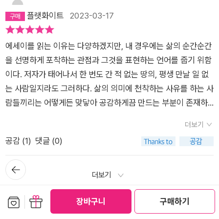
르겠다. 왜 세상의 더 많은 부분을 함께 받아들이고 매일 서로 시
다고 말하지만 바로 그 외로움과 고독 속에 엄청난 자유가 있음을
민감함에 분노하며 불화했다. “우리는 계속 함께 걷는다. 나란
목적을 가지고 분주히 움직이는 군중과 면밀히 대비된다.”괴롭
나는 판단하기 좋아하는 게 좋다고. 판단을 하면 안심이 된단 말
플랫화이트
2023-03-17
시콜콜 잡담하며 안락함을 찾지 않느냐고 말이다. 문제는 둘다 부
도시를 살아가는 이들은 모두가 안다. 때문에 비록 ‘외로움은 우
히 묵묵히, 끊임없이 형성중인 서로의 경험을 거울에 비춰주는 목
다. 나만 괴로운 게 아니라서 더 괴롭다. 30년의 간극을 두고 쓴
야. 절대적인 것들. 확실한 것들. 그런 것들이 얼마나 좋았는데!
정적인 쪽으로 기울어 있는 사람들이라는 데 있다. 어떤 상황에서
리에게 고통을 안겨주지만 불가해하게도 우리는 그 외로움을 포
격자로서, 대화는 언제까지고 깊어져만 갈 것이다. 설령 우정은
책을 읽으며, 애착보다 덜 밀착된 관계에 다양한 타인과 우정이
그런 걸 되찾고 싶어. 되찾을 순 없는 걸까?' (중략) '예전엔 모든
든 우린 영원히 컵에 물이 반밖에 없다고 느끼는 인간들인 것이
에세이를 읽는 이유는 다양하겠지만, 내 경우에는 삶의 순간순간
기하길 망설인다.’(105쪽) 기꺼이…. 고닉의 친구 레너드는 그녀
그렇지 않더라도.” -215쪽 나는 이 고립과 도시와 인간이라는
채워지는 삶을 긴밀하게 느낀다. 고닉이 산책길에 공기를 나눠 마
사람이 참 어른 같았지. 근데 이제는 아무도 안 그래. (47쪽)이십
다. 상실. 실패, 패배를 그가 드러내든 내가 드러내든 꼭 한명은
을 선명하게 포착하는 관점과 그것을 표현하는 언어를 줍기 위함
에게 이렇게 말한다. 외로움을 쓸모 있는 고독으로 바꿔내지 않는
타자의 부재가 만들어내는 외로움에 수장되어 있었다고 말해도
신, 스쳐간 누군가의 호흡처럼.1970년, ‘역사의 다음 순간’과 ‘태
대의 마지막 날 나는 어느 과학자와 결혼했다. (중략) 그러던 어
그러고 있다. 어쩔수가 없다. 우리도 좀 달라지고 싶지만 어찌 됐
이다. 저자가 태어나서 한 번도 간 적 없는 땅의, 평생 만날 일 없
이상 그녀는 영영 엄마의 딸일 거라고-레너드의 이 말에는 무심
될 것이다. 그러니 이 원하지 않은 고독이 쓸모있는 고독일 리가
어나지 않은 딸’을 위해 글을 쓴 고닉은 여든여덟에도 ‘다음’을 위
느 날 아침 황폐한 기분으로 잠에서 깼다. 뭐랄까. 영문은 알 수
건 우리가 느끼는 삶이란게 그러니까. 그리고 삶을 느끼는 방식
는 사람일지라도 그러하다. 삶의 의미에 천착하는 사유를 하는 사
한 척하면서도 친구의 본질을 꿰뚫어 보는 통찰력이 담겨 있다.
없었다. 잃어버린 고독의 아름다움, “도시를 속속들이 아는 것으
해 걷고 있다. 저널리즘이 뜨겁고 생생한 목소리로 기능한 1970
없었다. 바뀐 것도 전혀 없었다. 남편도 그대로고 나도 그대로였
은 결국 삶을 살아낸 방식일 수밖에 없다. 적절한 거리가 오히려
람들끼리는 어떻게든 맞닿아 공감하게끔 만드는 부분이 존재하
엄마를 향한 ‘사나운 애착’의 시기를 지나 뉴욕 거리 곳곳을 거닐
로 족적을 남기며, 허기로 디디고 선 땅을 자기 것으로 만들어주
년 미국을 상상해본다. 항의와 협박은 2023년 내가 목격한 풍경
다. 몇 주 전만 해도 아침에 눈을 뜨면 마냥 들떠있었는데. (중략)
두사람의 균형을 제공하는지도 모르겠다. 하지만 함께 한 시간이
기 때문에. 비비언 고닉의 언어는 내가 에세이를 펼쳐들 때 기대
고 거기에서 만난 다양한 이들과 만남과 헤어짐을 거듭하고 그 안
는” 자기 내면의 선량함에 말을 건네며, 넉넉한 양분이 되어 내
과 놀랍게도 유사하다. 30대 고닉은 무엇에도 쓸려 나가지 않고
저 남자는 누구지? 나는 생각했다. 저이는 내 짝이 아니야, 그렇
더보기
말해주듯 두 사람의 대화에서 말하지 않아도 알아보는 친구를 엿
하는 바에 충실하게 부응해주었다. “내가 확실히 할 줄 아는 건
에서 느슨하게 거리를 두고 혼자 있는 법, 외로움 속에 자기 존재
영혼을 정련해주는 친구 레너드 같은 우정을 경험할 그런 애착이
‘다음 순간next moment'으로 나아간다. 그곳은 미처 기록되지
게 생각했다. 그런 사람만 있다면, 또 생각했다. 1년 뒤 우린 이혼
공감 (
1
)
댓글 (0)
볼수 있다. 어느 날 밤엔 모임에서 친구와 의견 충돌이 있었는데
몽상으로 세월 흘려보내기였다. 그저 ‘상황’이 달라져서 나도 달
를 발견한 비비언 고닉, 자신과의 대화를 비로소 마주할 수 있었
존재하지도 않았다. 아마 내면세계의 변덕스러움과 유동적이고
않은 역사로부터 이어진 여성들의 고통과 괴로움이 자유과 인권
했다. (69-70쪽)삶이 불능의 총합처럼 느껴지려 할 때면 나는 타
말싸움이라면 일가견이 있기로 유명한 애였다. 처음에는 그가 도
라지기를 간절히 바라고만 있는 것.” 『짝 없는 여자와 도시』 중에
던 그녀는 결국 이런 빛나는 글들로 전 세계의 독자를 만나고 있
불안정함에 매몰되어 이 변화의 인식조차 인정하지 못하고 있었
뒤로가
에 대한 요구로 전환되어 울리는 현장이었다.취재를 하면서 자신
임스스퀘어까지 산책을 나선다. 세상에서 가장 오령넘치는 하층
발하는 족족 가슴졸이며 맞받아쳤지만 곧 감을 잡은 나는 물러서
기
서 『짝 없는 여자와 도시』에서 비비언 고닉은 조지 기싱에서 인
더보기
는 게 아닐까. 누구나 말을 건넬 수 있지만 또 누구나 금방 무심히
던 것 같다. 고닉의 말처럼 심각한 도덕적 혼란을 예고하는 도
과 자신을 둘러싼 촘촘한 사회의 층위들을 더 이해했을 것이다.
민들의 본고장인 그곳에 가면 금세 통찰이 회복된다. (73쪽)실제
지 않고 오히려 그를 더 바짝 몰아세웠다. 그러자 사람들이 내 주
용한 ‘짝 없는 여자’로 자처하며 자신의 삶이 거처하는 도시 뉴욕
돌아설 수 있는 도시. 느슨한 관계에서 느껴지는 외로움과 고독
시의 불온한 공기에 대한 나의 냉담함과 적대는 노스탤지어라기
목소리와 메시지가 선명할수록 모두가 혼자가 아니었을 것이다.
로 삶을 빚어내는 바탕이 되었던 공감과 연민이 차츰 깎여나가면
보관함담기
선물하기
변으로 몰려들더니 말했다. 대단했다고, 나는 기세등등한 표정으
장바구니
구매하기
과, 그 뉴욕을 거니는 자신의 걸음을 따라 그려지는 선(線)을 이
그리고 자유라는 기질을 갖춘 도시- 전 세계의 도시들은 대부분
보다는 멜랑콜리에 가까운 것인지도 모르겠다. 적막한 정서를 떨
고닉이 경험하고 기억하고 사유하는 여성이어서 모두가 인간답
쓰기
서 우리가 우정을 바친 그 마음과 영혼의 모험도 천천히, 그러나
마이페이퍼 (23편)
로 레너드를 돌아봤다. ‘너 초초해하더라’ 또 한번은 주말에 바닷
야기한다. 거대하고 복잡한 도시 뉴욕에서 고닉의 선은 다른 사람