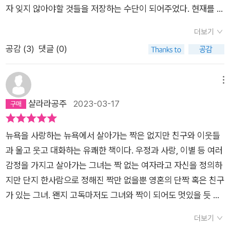
했고 여전히 엉뚱한 매력의 소유자인 어머니가 불쑥 등장해 웃음
본다.
그래서 우리는 대개 ‘함께할 자리를 미리 마련’해 두기보다는 ‘일
이상화된 무엇에 대한 집착에서 벗어나지 못하는 견고한 욕망이
자 잊지 않아야할 것들을 저장하는 수단이 되어주었다. 현재를 살
곳에서 사람들이 만들어 낸 도시 내면의 풍경을 찾는 건 소원한
이 있었고, 그 비밀은 내 것인 동시에 나와 같은 몸을 쓰는 누군가
을 주기도 하지만 이 도시, 뉴욕의 거리를 20년 지기 레너드와 일
정 중에 빈자릴 찾는다’(43쪽). 이런 느슨한 관계가 문제일까?
기도 할 것이다. 이러한 이해에 다가가는 것이 대단한 철학적 사
수 밖에 없고 현재에 집중하려 하지만 주춤거리고 멈추게 하려는
일이 되었다. 하지만 그곳엔 나의 사람들이 만들어낼 관계와 사랑
의 것이기도 했다. 우리 둘이 있었고 우린 서로 이야기를 나눴다.
주일에 한 번씩은 레너드의 동네나 자신이 살고 있는 동네에서 만
더보기
아니, 그렇지 않다고 고닉은 말한다. 그것은 모두 기질 문제라고.
유에 있는 것이 아니라는 듯, 고닉은 일상의 마주침들, 흔한 도시
힘은 늘 기억하는 과거에서 온다. “그 긴 세월 해본 적도 없는, 현
이 있다는 걸 안다. 그러니 언젠가 찾게 될 도시는 그들과 함께 나
(...) 나 자신의 가슴 속에서 나를 알아주는 이를 발견한다는 건 크
나 산책을 하고, 영화를 보고, 연극 또는 공연, 낭독회에도 가고
공감 (
3
)
댓글 (0)
그리고 이 기질적으로 맞는 우리, 나와 내 친구들은 이 도시에서
의 군상들과의 일화에서 유쾌하게 불러낸다. 시내버스 안에서 쩌
재를 점유하는 일을 대체 어떻게 해낸단 말인가?”누적된 슬픔과
의 삶에 다정하게 편입될 것이다.
나큰 위안이었다. “ 자신이라는 가장 든든한 아군이자 친구를 알
우정을 나누는 장면에 여성이라는 이유로의 차별, 소문으로 들리
느슨한 우정으로 얽혀서 저마다의 시간을, 하루를 보낸다. 이 우
렁하게 큰 소리로 통화하는 인간과의 말다툼에서 “인생의 무작
고통에 더해 거침없이 당당하게 가시적인 전략으로 활용된 차별
게 되고, 위안을 얻는 것은 짝 없는 여자에게도 좋은 일일 것이
는 성정체성 때문에 고통받는 이들에 대한 소식에 대한 고닉의 견
정은 서울, 이 도시에서 시작되었다. 나처럼 애초부터 도시에서
위성이란 게 다 그런 법”이라는 해학적 진실을 길어 올리고, 사랑
과 혐오에, 그 차별과 혐오가 권력을 갖는 모습은 상처를 아물게
메뉴
다. 이번 책에서 가장 좋았던 이야기는 연극배우 존 딜런의 이야
해, 실패한 사랑(결혼)에 대한 담담한 고백에 이어서 남편과 전우
나고 자란 이도 있지만 서울이 아닌 곳에서 태어나 성인이 되어
의 법칙엔 기대가 수반된다는 생각이 순전히 헛다리짚은 감상이
하고 가족 친구들과 서로를 위로할 힘마저 허망하게 놓치게 한다.
샬라라공주
2023-03-17
기이다. 뉴욕 연극계에서 가장 인상적인 연기를 보여주는 배우들
애가 생겨 헤어진 결말에 이르기까지 혼란과 진정상태가 오가다
이곳에 자리를 잡았고 그러다 보니 우정을 나누게 된 친구도 있
었음을 고백하며, 우리 인간은 “각자의 인생이라는 영토를 횡단
“우정이라는 결속을 만들어내는 것은 오히려 우리 자신의 감정적
중 한 명이었던 그는 뇌졸중 후유증으로 실어증에 걸린다. 그의
사이사이에 등장하는 그 시절의 작가들, 작품들을 만나면 바로 페
다. 그리하여 이 도시는 또 다른 우정의 가능성도 늘 열어둔다. 이
하다 이따금 국경에서 만나 서로에게 정찰 기록을 건네는 고독한
무능 - 공표, 분노, 치욕 - 을 인정하는 솔직함이다.”대단한 희생
대표작은 베케트의 독백극이었다. 그는 세상을 떠나기 몇 년 전
미니스트인 고닉으로, 저널리스트인 고닉으로, 비평가이자 독보
뉴욕을 사랑하는 뉴욕에서 살아가는 짝은 없지만 친구와 이웃들
미 시작되었다고 볼 수 있는 그 우정, 그 느슨한 관계들 속에서는
두 여행자”임을 이끌어 내기도 한다. 환상이라는 구속에서 벗어
과 노력을 하는 삶이 아니라 내 하소연은 징징거림과 구분이 어렵
사람들을 모아 낭독회를 열었고, 고닉은 모임에 초대되었다. 존
적 회고록 집필의 대가 고닉을 만나게 됩니다.오늘 신문에서 이런
과 울고 웃고 대화하는 유쾌한 책이다. 우정과 사랑, 이별 등 여러
벌써 몇 번쯤인가는 서로 같은 장소에서 책을 읽거나 영화를 보거
나는 것은 이처럼 ‘자기인식이라는 교정’을 필요로 한다. 우연히
다. 피해와 가해의 경계가 모호해서, 일상에서 의도하지 않고도
딜런, 조니는 사뮈엘 베케트의 <무를 위한 글>에 나오는 독백을
글을 읽었습니다.˝100권을 읽은 사람은 100개의 창으로 세상을
감정을 가지고 살아가는 그녀는 짝 없는 여자라고 자신을 정의하
나 같은 강연을 들으면서 스치듯 지나쳤을 인연도 있으리라. 때로
길거리에서 마주한 어린 시절 뉴욕의 변두리 동네 브롱크스의 남
가해자로 사는 스스로를 돌아보는 일도, 폭력이 일상성을 확장하
읽기 시작한다. 그럭저럭 안정적으로 읽기 시작했지만, 점점 힘을
본다.˝ (유영만 교수의 독서론).‘짝 없는 여자‘ 비비언 고닉과 그녀
지만 단지 한사람으로 정해진 짝만 없을뿐 영혼의 단짝 혹은 친구
는 도시가 주는 익명의 안온함 속에 숨어서 오늘은 그저 수줍게
자 친구와 침대에 뛰어들어 상상도 못했던 강렬하고 달콤한 행복
는 시절도 견디기 괴롭다. 할 수만 있다면 개인으로 할 수 있는 모
잃고, 불안정해진다. '존의 목소리는 내려갔어야 하는 대목에서
의 영리한 게이 친구 레너드가 뉴욕을 산책하며 만나는 사람들,
가 있는 그녀. 왠지 고독마저도 그녀와 짝이 되어도 멋있을 듯 하
멀리서 바라보기만 하지만 언제나 다른 날에는 문득 그 앞에 서서
감에 놀라기도 하지만, 감각이 아닌 다른 곳에서 발생하는 욕구들
든 것을 해보고 싶지만, 집단, 사회, 국가, 집중된 권력 차원의 규
올라가기 시작했고 단단하게 유지됐어야 하는 대목에선 갈라졌
작가들, 소문들 덕분에 [짝 없는 여자와 도시]에서 100권의 책을,
다. 짝이 없음 어떠랴 가족과 살펴야할 이웃과 하물며 스쳐지나가
“안녕!”하며 알은체를 하게 될 수도 있으리라. ‘각자의 인생이라
이 쾌락을 침범하며 자신을 빚어놓은 것의 정체가 불안임을 발견
정이자 폐해라서 무력함과 무기력은 매일 짝을 이뤄 방문한다. 누
더보기
으며 주춤거렸어야 하는 대목에서는 달려들었다. 그럼에도 불구
100개의 창을 만났습니다. 아마도 저에게 선택권이 주어졌다면
는 이도 허투루 지나치지 않는 그녀는 외롭지 않다. 그 도시에 함