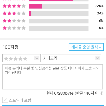
도록 자기를 내팽개친 이웃들을 떠올리며, “수많은 사람이 자기
22.0%
삶이 빚어지는 과정을 사회적 차원에서 설명해내며 활기를 되찾
3.4%
던, 희열의 순간”을 살았다. 현대 도시 여성이라는 조건의 인식은
0%
언제나 사랑의 불가능성을 예감하게 했다. 이후 당대 페미니스트
0%
들의 글을 엮은 『성차별적 사회의 여성Woman in Sexist Socie
ty』이나 『알리 마무드를 찾아서In Search of Ali Mahmoud』
『사랑 소설의 종말The End of the Novel of Love』 등 이어지
100자평
게시물 운영 원칙
는 작업에서 사상을 가다듬고 발전시켜가며, 고닉은 본격적으로
사랑 이야기의 한계를 말하기 시작했다. 마담 보바리든 안나 카레
카테고리
니나든, 남자를 사랑하는 데 모든 것을 건 여자들은 감동이 아닌
충격을 안길 따름이며, 새로운 세상에서는 자기 발견의 서사가 펼
쳐져야만 한다고 말하는 그의 관심사는 이제 사랑이 아니라 사랑
없는 삶이다. 『짝 없는 여자와 도시』는 기대든 후회든, 열병이든
단념이든 사랑에는 복무하지 않는 삶을 택한 고닉이 그런 선택을
현재
0
/280byte (한글 140자 이내)
실천해내며 발견한 것들에 대한 회고록이다. 이 책에 영감을 준
스포일러 포함
조지 기싱의 소설 『짝 없는 여자들』은 세상 앞에 당당한 지적인