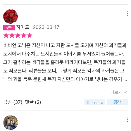
신만의 목적지를 향해 나가는 사람들과 달리 고닉은 언제나 눈과
야기가 되는 건 아닐까?(『사나운 애착』 93p)” 그렇게 자신을 바
향하는 전철에서 이루어진 것이다.뉴욕의 비비언 고닉도 열네 살
귀를 열어두었고 그 모든 장면을 소중하게 기록한다. 어떤 마음이
라보면, “영락없는 엄마의 딸”이다. 사람들의 잘못을 똑 부러지
에 처음 지하철을 탔다. 서울에서 나고 자라 쭉 이 도시에 살고 있
메뉴
어야 가능할까. 타인을 향한 단순한 호기심이 아닌 애정이라는 거
게 지적해야 하고, 사랑의 성배를 찾았던, “엄마가 원판이면 그녀
는 나처럼 그녀 또한 늘 뉴욕에서 살았으면서도 마치 큰 도시에
하이드
2023-03-17
창한 말은 오히려 고닉에게 핀잔을 듣기 충분하다. 그냥 고닉은
는 현상본(70p)”이었다. 어릴 적 기억이 잘못되었음을 깨닫고,
가보는 게 소원인 소도시의 주민처럼 꽤 긴 시간 동안 뉴욕을 그
그런 사람이었다. 도시를 사랑하고 사람들과의 사귐과 관계를 소
스스로 제조해낸 울분을 붙들고 있었던 어리석음을 깨우친 순간,
리워한다. 고닉에게 그녀가 자란 브롱크스는 시골이나 다름없었
중하게 여기는 사람. 그래서 누구와도 친구가 될 수 있었고 누구
비비언 고닉은 자신이 나고 자란 도시를 오가며 자신의 과거들과
그녀는 “이 나이를 먹고도 이렇게 아는 게 없어.(122p)”라고 엄
다. 내가 살던 그 동네도 그랬다. 사춘기에 접어든 고닉이 그 무렵
라도 고닉에게 어떤 고민이든 말할 수 있는 사람. 고닉의 글에는
도시에서 마주치는 도시인들의 이야기를 두서없이 늘어놓는다.
마의 말을 조용히 중얼거린다. 그렇게 그녀는 길을 걸으며 기억하
부터 세상엔 중심이라는 것이 있고, 자신은 그로부터 한참 멀리
그런 기운이 있었다. 나도 그녀에게 속마음을 말하고 싶어질 정도
그가 흩뿌리는 생각들을 홀리듯 따라가다보면, 독자들의 과거들
고, 엄마인 자신과 화해하고, 엄마와 화해하는 길을 걷고 있다. 어
떨어져 있다는 걸 깨달았듯이, 그 중심지는 지하철 한 번 타면 갈
로. 무엇을 그를 그렇게 단단하고 멋지게 만들었을까.고닉 역시
도 떠오른다. 리뷰들을 보니, 그렇게 떠오른 각자의 과거들은 고
린 시절의 상처로부터 벗어나는 것은 미완의 과제임을 받아들이
수 있는 맨해튼 시내라는 것도 알았듯이 나도 그즈음에 그랬던 것
뉴욕에서 태어난 건 아니다. 나와 마찬가지로 시골이나 다름없는
닉의 향을 듬뿍 묻힌채 독자 자신만의 이야기로 빛나는 경우가 많
면서. 그녀가 “갈수록 사회 변두리로 향하는 자신을 발견할 때,
같다. 고닉은 열네 살 그때 단 한 번의 출발로 맨해튼에 도착했을
브롱크스에서 자랐다. 고닉의 도시와 나의 도시는 같은 듯하면서
다. 독자를 드러내는 글이다. 이전 같으면 공감했을 많은 이야기
응어리진 쓰린 가슴을 달래기 위해 도시를 가로지르는 산책(20
까? 나는 그렇지는 못했다. 어느 순간 덜컥 겁이 났고 학교가 끝
더보기
도 분명 다르다. 고닉은 여전히 뉴욕을 걷고 사람들을 만나고 레
들이 지금은 그저 흘러가는 반짝임으로 느껴졌다. 책의 제목은
p)”은 습관이 되고, 자신과 타인을 읽는 응시가 되고, 글이 되었
나기 전에는 가방을 챙기러 돌아가야 한다는 생각 때문에 전철이
공감 (
37
)
댓글 (2)
너드와 오랜 우정을 유지한다. 『짝 없는 여자와 도시』란 제목이
'짝 없는 여자' 와 '도시' 이다. 조지 기싱의 <짝 없는 여자들>에서
다. 그녀는 매일 집을 나설 때마다 “더 조용하고 깨끗하고 널찍한
시내 중심지로 들어가기 전에 다시 되돌아왔다. 서울의 행정구역
말하듯 고닉은 짝 없는 여자다. 그런데, 정말 고닉이 짝이 없을
따온 짝 없는 여자는 고닉, 그리고, 도시는 뉴욕. 이것은 내가 더
동쪽을 걷겠다고 다짐하지만, 어느새 번잡스럽고 지저분하고 어
상 중심이라면 중구 또는 종로라고 해야 할까? 그곳에 마침내 나
까? 아니다. 그에겐 너무도 많은 영혼의 짝이 있다. 남녀노소, 나
이상 도시에 사로잡혀 있지 않기 때문일까? 나의 생각은 주로 이
메뉴
수선한 서쪽에 와있는(120)” 자신을 발견한다. 그곳에는 “삶이
홀로 또는 친구와 함께 발을 디딘 것은 열여섯, 열일곱 그 무렵이
이를 가리지 않고 고닉은 모두와 우정을 나눈다. 그 우정이야말로
곳을 헤매었다. 고닉은 사랑과 열정에 매몰되었던 과거에서 짝