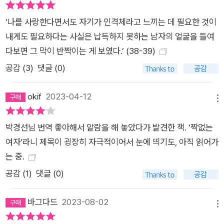
처럼 그 도시 구석구석에 생명을 공급하고 그 도시에 생애를 부여
하는 무수한 거리의 산물이다. “시골에서 자라는 아이들이 강과
‘나를 사랑한다면서도 자기가 인격체라고 느끼는 데 필요한 것이
들판, 산과 동굴을 이용하는 방식으로 우리는 거리를 이용했다.
내게도 필요하다는 사실은 납득하지 못하는 남자의 얼굴을 들여
그렇게 우리만의 세계지도에서 우리 위치를 짚어나갔다.”(16) 그
다보면 그 막이 반짝이는 게 보였다.’ (38-39)
렇게 끊임없이 뉴욕의 거리를 걷고 또 걷는 그는 뼛속들이 도시인
공감 (
3
)
댓글 (0)
이고, 거기서 자기와 세계를 발견하는 산보객이다. “달콤했던 여
름, 저녁 광장의 아름다움”, “문화와 계급이라는 특권을 약속하는
okif
2023-04-12
메뉴
그곳의 풍경”(214), “길바닥에서 들을 수 있는 산전수전 다 겪
은”(120) 이들의 언어―고닉은 대도시의 풍속과 사건을 자연의
박경선님 번역 좋아해서 알람을 해 놓았다가 발견한 책. ‘짝없는
경이를 체화하듯 본능적으로 감각하고, 영혼에 각인시킨다. 그것
여자‘라니 제목이 굉장히 자극적이어서 눈에 띄기도, 아직 읽어가
은 무엇보다 도시가 그의 거울이자 무대이기 때문이다. “뉴욕에
는 중.
있는 사람은 대부분 인간의 자기표현력에 대한 증거가—그것도
공감 (
1
)
댓글 (0)
대량으로—필요해서 거기 있는 사람들이다. 가끔씩도 아니고 매
일 필요해서. 그들에게 필요한 게 바로 그거라서. 감당할 만한 도
바그다드
2023-08-02
메뉴
시로 떠나버리는 사람들은 뉴욕 없이도 살 수 있는 사람들이지만,