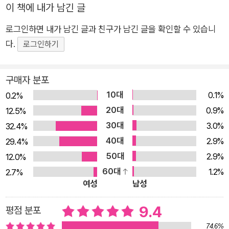
이 책에 내가 남긴 글
사이로. 로맨틱한 사랑의 종말과 끝나지 않는 우정 ‘사랑은 답이
아니다.’ 남편의 상실을 인생의 수렁으로 받아들여버린 어머니 곁
로그인하면 내가 남긴 글과 친구가 남긴 글을 확인할 수 있습니
에서, 로맨틱한 사랑에 삶을 제물로 바쳐버린 여자들의 중력에 짓
다.
로그인하기
눌려 고닉은 생각했다. 그러나 로맨스라는 자아의 유예를 한때는
그도 간절히 바랐다. “도무지 찾을 길 없는 진정한 짝이 인생의
구매자 분포
화두가 됐고, 그런 사람의 부재는 모든 걸 정의내리는 경험이 됐
10대
0.1%
0.2%
다”.(70) 삼십대 중반에 이미 두 번의 결혼과 이혼, 몇 번의 강렬
20대
0.9%
12.5%
한 연애를 경험한 그는 진정한 짝이라고 생각한 사람과 나눈 열렬
30대
3.0%
32.4%
한 사랑과 그들에 대한 헌신적인 동일시에도 불구하고 사랑의 종
40대
2.9%
29.4%
말을 맞았고, “소진되고, 비참했고, 고독해졌다”.(이하 Laura M
50대
2.9%
12.0%
arsh, “Giving Up on Love: Vivian Gornick and the pursuit
60대
1.2%
2.7%
of an uncoupled life”, The New Republic, April 24, 2015
여성
남성
참조) 『빌리지보이스』에서 활동하며 제2물결 페미니즘에 몸담은
고닉은 이성애 로맨스와 그 안의 권력 관계를 재구성하고 전복하
9.4
평점 분포
려고 했다. 여성이 지워진 세계에서 사랑이란 기벽이 삶을 빚어가
74.6%