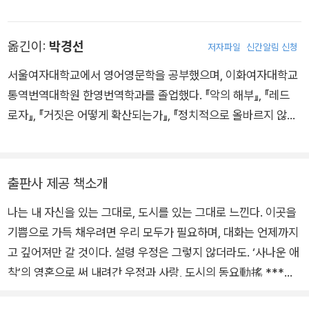
뉴욕대학교에서 문학 석사 학위를 받았다. 1969년부터 1977년
까지 미국 최초의 대안 주간지 〈빌리지 보이스〉 기자로 활동하면
옮긴이:
박경선
저자파일
신간알림 신청
서 미국 페미니즘 운동에 추진력을 불어넣었다. 그 외에도 〈뉴욕
타임스〉 〈뉴욕 리뷰 오브 북스〉 〈타임〉 〈애틀랜틱 먼슬리〉 〈네이
서울여자대학교에서 영어영문학을 공부했으며, 이화여자대학교
션〉 등 여러 매체에 글을 기고하며 자신만의 독보적인 스타일을
통역번역대학원 한영번역학과를 졸업했다. 『악의 해부』, 『레드
구축해나갔다. 주요 저서로 『성차별적 사회의 여성』 『미국 공산
로자』, 『거짓은 어떻게 확산되는가』, 『정치적으로 올바르지 않은
주의라는 로맨스』 『사나운 애착』 『아무도 지켜보지 않지만 모두
페미니스트』, 『짝 없는 여자와 도시』, 『우유, 피, 열』 등을 번역했
가 공연을 한다』 『연애 시대의 종말』 『상황과 이야기』 『내 인생의
다.
남자들』 『오래된 꿈』 『짝 없는 여자와 도시』 『끝나지 않은 일』 『멀
출판사 제공 책소개
리 오래 보기』 등이 있다. 구겐하임 펠로십, 윈덤캠벨상 논픽션 부
문, 로버트 B. 실버스 문학비평상 등을 받았으며, 다수의 작품으
나는 내 자신을 있는 그대로, 도시를 있는 그대로 느낀다. 이곳을
로 전미도서상, 전미도서비평가협회상 최종 후보에 올랐다. 더뉴
기쁨으로 가득 채우려면 우리 모두가 필요하며, 대화는 언제까지
스쿨, 하버드대학교, 아이오와대학교에서 글쓰기를 가르쳤고, 현
고 깊어져만 갈 것이다. 설령 우정은 그렇지 않더라도. ‘사나운 애
재 뉴욕에 거주하고 있다. 『연애 시대의 종말』에서 고닉은 사랑의
착’의 영혼으로 써 내려간 우정과 사랑, 도시의 동요動搖 ***전
신화가 종말을 맞은 오늘날의 시대를 자신만의 날카롭고 생생하
미비평가협회상 최종 후보작*** 비비언 고닉 선집 두 번째 책.