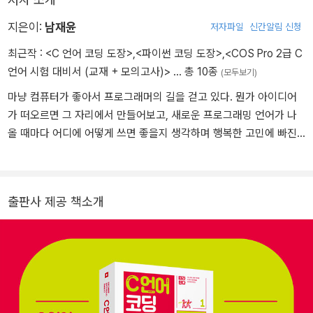
전기 전자 기술이 컴퓨터 하드웨어를 고성능으로 발전시켰지만, 사실
컴퓨터의 발전은 소프트웨어의 발전이라 할 수 있습니다. 게임도 알
지은이:
남재윤
저자파일
신간알림 신청
파고도 전부 소프트웨어입니다. 우리가 실제로 컴퓨터를 접하는 대상
최근작 :
<C 언어 코딩 도장>
,
<파이썬 코딩 도장>
,
<COS Pro 2급 C
은 소프트웨어죠.
언어 시험 대비서 (교재 + 모의고사)>
… 총 10종
(모두보기)
이렇게 발전한 소프트웨어에는 프로그래밍 언어가 큰 역할을 했습니
다. 아주 초창기에는 사람이 직접 전선을 연결해서 원하는 계산을 하
마냥 컴퓨터가 좋아서 프로그래머의 길을 걷고 있다. 뭔가 아이디어
기도 했고, 한동안 기계어나 어셈블리를 입력하여 개발하기도 했습니
가 떠오르면 그 자리에서 만들어보고, 새로운 프로그래밍 언어가 나
다. 개발하기도 어렵고, 불편한 데다가 기간도 오래 걸렸습니다.
올 때마다 어디에 어떻게 쓰면 좋을지 생각하며 행복한 고민에 빠진
시간이 흘러 사람이 쉽게 알아볼 수 있는 프로그래밍 언어가 나오면
다. 수학과 천문학에도 관심이 많으며 각종 위키에서 관련 정보를 읽
서 발전 속도가 훨씬 빨라졌습니다. 대표적인 언어가 C 언어인데 윈
는 것이 취미이다.
도우, 리눅스, OS X 같은 운영체제와 다양한 소프트웨어가 C 언어로
출판사 제공 책소개
개발되었습니다. 이후 수많은 프로그래밍 언어가 나오면서 소프트웨
어 시대를 열었습니다.
현재 우리가 컴퓨터로 접하는 화려한 그래픽의 게임, 인터넷을 둘러
보는 웹 브라우저, 스마트폰의 앱은 모두 소프트웨어입니다. 자판기,
지하철 전광판, 자동차 엔진, 엘리베이터, 신호등도 눈에 보이지 않지
만, 모두 소프트웨어입니다. 일상생활이 소프트웨어로 시작해서 소프
트웨어로 끝난다고 해도 과언이 아닙니다.