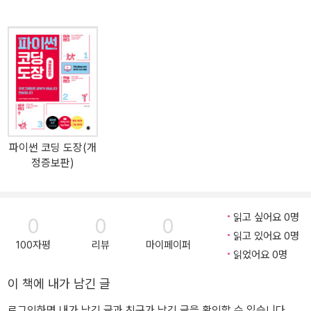
고 함정이 많은 언어다. 잘못된 코드를 작성하고 올바르게 풀었다고
착각하기 쉬운 언어다. 온라인 심사로 꼼꼼하게 채점해서 실수를 바
로 잡는다. 의미있는 성장을 하라 학습 진척도를 통해 자신의 학습을
점검하고 성장을 체크한다. 심사문제 평균 통과율 90%! 심사를 통과
하고 성장을 확인하라! 노력하면 반드시 통과하고 성장할 수 있는 심
사문제! 10번, 20번씩 시도한 만큼 확실하게 성장한다. 학습 전용 사
이트 제공 코딩 도장(dojang.io) 사이트에서 학습 진척도, 온라인 심
사, 독자 Q&A를 제공한다. 초판 출간 이후 누적 페이지뷰 5,500만,
파이썬 코딩 도장(개
방문자수 1,800만을 달성! 예제 소스: https://github.com/gilbutITb
정증보판)
ook/006759 코딩 도장: https://dojang.io [베타테스터의 한마디]
이 책처럼 이해하기 쉬운 책은 없었습니다. "C 언어 책은 많습니다.
하지만 제대로 된 책은 단 한 권입니다. 그게 바로 이 책입니다. C 언
읽고 싶어요 0명
0
0
0
어를 공부하는 분들이 꼭 봐야 할 책!! 기초부터 고급 기술까지 탄탄하
읽고 있어요 0명
게 설명이 되어있습니다. 다른 C 언어 책은 어렵고 지루합니다. 하지
100자평
리뷰
마이페이퍼
읽었어요 0명
만 이 책은 누가 읽어도 쉽고 재미있게 C 언어를 배울 수 있습니다.
많은 C 언어 책을 봤지만, 이 책처럼 이해하기 쉬운 책은 없었습니다.
이 책에 내가 남긴 글
처음 공부하는 분과 C 언어 공부를 해봤던 분 모두 이 책 한 권이면
로그인하면 내가 남긴 글과 친구가 남긴 글을 확인할 수 있습니다.