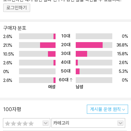
해결될 것입니다. 이 책은 C 언어를 다시 공부하시고 싶으신 분, 기초
로그인하기
를 확실히 잡고 싶으신 분과 재미있게 공부 하고 싶으신 분들께 추천
해 드립니다. 김현명 | 20대 직접 생각하고 코드를 입력하는 과정이
재미있었습니다. C 언어도 프로그래밍도 처음이었는데도 하나하나
구매자 분포
배우고 문제를 푸는 데 무엇보다 '재미'가 있었습니다. 쉬운 부분도 있
10대
0%
2.6%
었고 어려운 부분도 있었는데 문제를 통해 새로운 방향으로 생각할
20대
36.8%
21.1%
수 있어 신선했습니다. 그냥 글자만 읽는 것이 아니라 직접 생각하고
30대
15.8%
10.5%
코드를 입력하는 과정이 재미있었던 것 같습니다. 이원희 | 30대 강
40대
2.6%
좌 내용도 지루하지 않았고 이해하기 쉽습니다. 제어 흐름, 데이터 구
2.6%
조를 활용하는 방법과 ANSI C가 정의한 가이드를 제시한 점이 좋았
50대
5.3%
0%
습니다. 강좌 내용도 지루하지 않았고 이해하기 쉽게 되어 있어 많은
60대
0%
2.6%
도움이 되었습니다. 정구민 | 20대 포인터와 메모리에 대해 확실하게
여성
남성
연습! C 언어의 아주 기초부터 착실히 다질 수 있었습니다. 특히, 포
인터와 메모리에 대해 확실히 연습해볼 수 있습니다. Hyukun | 30대
C 언어를 처음 접하는 사람부터 경험자까지! C 언어에 대해 처음 접
100자평
게시물 운영 원칙
하는 사람부터 공부하고 있는 사람까지 처음 시작하기에도 좋고, 알
카테고리
고 있던 내용을 복습하기에도 좋은 것 같습니다! 이창호 | 20대