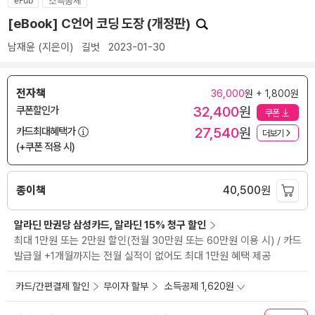
ePub
소득공제
[eBook] C언어 코딩 도장 (개정판)
남재윤
(지은이)
길벗
2023-01-30
전자책
36,000
원 + 1,800원
32,400
원
쿠폰할인가
쿠폰
27,540
원
카드최대혜택가
더보기
(+쿠폰 적용 시)
종이책
40,500
원
알라딘 만권당 삼성카드, 알라딘 15% 청구 할인
최대 1만원 또는 2만원 할인(전월 30만원 또는 60만원 이용 시) / 카드
발급월 +1개월까지는 전월 실적이 없어도 최대 1만원 혜택 제공
카드/간편결제 할인
무이자 할부
소득공제 1,620원