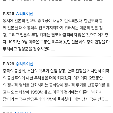
중에 알코올의 제조, 운반, 판매를 일절 금하는 금주법을 들이밀자 의
회는 서둘러 이를 통과시키고 말았다.
P.326
승리의여신
동시에 일본의 전략적 중요성이 새롭게 인식되었다. 한반도와 함
께 일본을 대소 봉쇄의 전초기지화하기 위해서는 미군의 일본 점
령, 그리고 일본의 무장 해제는 결코 바람직하지 않은 것으로 여겨졌
다. 1951년 9월 미국은 그동안 미루어 왔던 일본과의 평화 협정을 마
무리하고 점령군을 철수시켰다.
일본에 부과된 전쟁 배상금을 낮추고 제한된 범위에서 자위적 군사력
을 갖는 것이 허용되었다. 결국 한국 전쟁은 미국의 아시아 정책, 특
P.329
승리의여신
히 일본에 대한 정책을 크게 변화시켰으며 일본 재무장과 산업화
중국의 공산화, 소련의 핵무기 실험 성공, 한국 전쟁을 거치면서 미국
의 결정적 계기를 마련했다.
의 공산주의에 대한 두려움은 더욱 커져갔다. 여기에다 오랫동안
의 정치적 열세를 만회하려는 공화당이 정치적 무기로 반공주의를 들
고 나오는 바람에 1950년대 초 미국의 정가에는 이른바 ‘매카시
즘‘이라는 극우 반공주의의 격랑이 몰아쳤다. 이는 당시 극우 반공주
의자였던 조셉 매카시의 이름에서 나온 것이다.