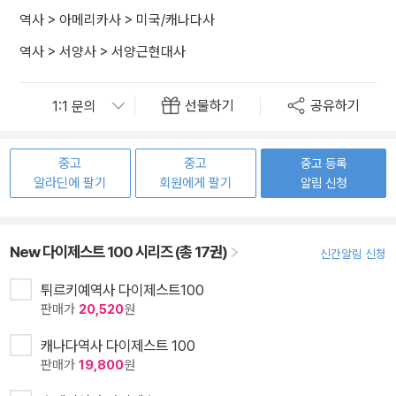
역사
>
아메리카사
>
미국/캐나다사
역사
>
서양사
>
서양근현대사
선물하기
공유하기
중고
중고
중고 등록
알라딘에 팔기
회원에게 팔기
알림 신청
New 다이제스트 100 시리즈 (총 17권)
신간알림 신청
튀르키예역사 다이제스트100
판매가
20,520
원
캐나다역사 다이제스트 100
판매가
19,800
원