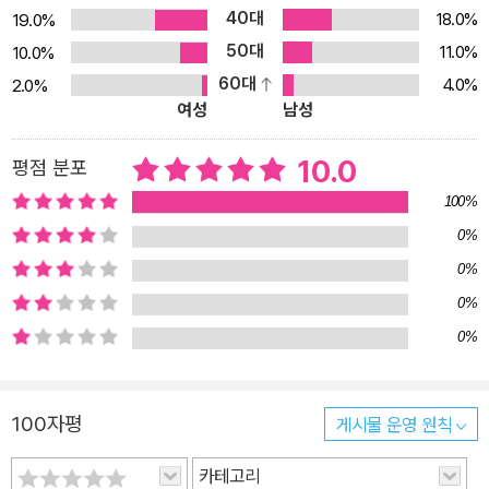
40대
현시키기 위해 건너온 사람도 많았다. 그런 이들이 아무것도 없는 대
18.0%
19.0%
륙에서 어떤 고통스러운 삶을 살았을지, 지금의 미국을 생각해보면,
50대
11.0%
10.0%
상상하기 어려울 것이다. 미국의 가치는 이런 고난을 기반으로 만들
60대
4.0%
2.0%
여성
남성
어졌다. 이런 일화는 자유와 개척, 평등을 내세우는 미국의 건국신화
인 셈이다. 이들이 남긴 프론티어 정신은 추후 미국이 세계의 패권국
10.0
평점 분포
으로 발돋움하는 데 큰 영향을 끼친다. 자유와 평등의 가치를 내세우
며 머나먼 땅에서 피 흘릴 수 있는 원동력이 된 것이다. 영국의 식민지
100%
시절을 지나 하나의 미국이 되기까지. 미국의 성장과 고난 그리고 어
0%
두운 면을 보다 책에서는 미국이라는 ‘순례의 조상들’과 같은 미국 정
0%
신의 기반이 된 사건들도 살펴볼 수 있지만, 또 다른 한편으로는 영국
0%
의 13개 주에서 시작한 미국의 독립, 그리고 발전과 현재 미국이라는
0%
국가가 완성되기 까지의 사건들도 다루고 있다. 1776년 독립선언에
서 시작된 미국은 처음에는 동의 13개 주 식민지에 불과했다. 하지만,
영국으로부터 독립 이후, 전쟁과 협상 등을 통해, 현재 미국의 영토를
100자평
게시물 운영 원칙
완성했다. 이 과정에서는 우리가 익히 알고 있는 서부개척이나, 남북
카테고리
전쟁 등을 겪어야 했고, 많은 사람들이 다치고, 분열했다. 그러나 그런