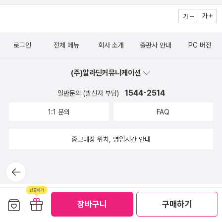
신대륙에 이민하면서 그들이 겪었던 과정을 그대로 삶을 녹인 역사를
록으로 시간은 기록되고 패자는 보조출연 정도의 포지션으로 등장했
그려놓았습니다. 여기서 우리가 아는 하버드대학의 탄생 여부도 알수
고 그들의 주장은 소수의견으로 무시된다.거대한 땅덩어리에 살기 시
있어 흥미로웠으며, 미국인들이 그토록 열망하는 벤자민 프팽클린의
작했던 원주민들의 비극은 존재가 소멸된 결과뿐 아니라 잔인한 유럽
로그인
전체 메뉴
회사 소개
출판사 안내
PC 버전
일대기를 보면서도 우리 시대에 본받을 점이 가장 많다고 느꼈습니
대륙의 깡패들이 휘두르는 무기보다 질병에 더 취약했다는데 있
다. 그리고 역사속에서 미국이 독립선언을 하며, 최초 미국 헌법 제
다. 신대륙의 발견으로 빙하기 이후 분리된 공간에는 침략과 묻어온
(주)알라딘커뮤니케이션
정이 된 내막을 보여주며, 그들의 워싱턴 수도가 어떻게 탄생하는지,
바이러스와 질병에 취약할 수 밖에 없었고, 웰즈의 소설 “우주전쟁”
또한 영미 전쟁을 시작으로 민족주의의 시대를 개막하는 장면은 볼만
1544-2514
결말부에 독자들이 환호성을 질렀던 상황이 어처구니 없게 실제 인류
일반문의 (발신자 부담)
합니다. 그들의 영토 팽창과 산업혁명과 더불어 골드러시의 파장을
사에 존재했다는 깨달음에 놀라게 된다. 쓰러져간 주체가 뒤바뀌긴
1:1 문의
FAQ
불러일으키며 엄청난 발전을 하게 됨을 엿볼수 있습니다. 하지만 그
했지만. 우리가 접하는 미디어에서 인디언이라는 미대륙의 원주민이
과정에서도 참담하고 냉혹한 역사의 일대기도 볼 수있었습니다. 일명
피해자라는 인식이 더 많이 퍼져서 다행인 건 우리나라 역시 억울하
중고매장 위치, 영업시간 안내
노예제도의 찬반 논란으로 인해 여러 죄없는 사람들이 목숨을 잃은
게 나라를 빼앗겼던 경험이 있었기에 더 와 닿을지 모르겠다.정작 원
경우를 볼수 있었습니다. 또한 역사적인 링컨의 암살사건도 여기 이
주민을 때려잡고 자리를 잡은 백인들이 본국의 세금과 간섭을 없애고
뒤로가
책에 나와있어 흥미로웠습니다. 다음으로 미국은 서부진출로 지금의
기
자 피 흘리는 전쟁에 돌입하는 과정은 아이러니한 모습이지 않은
대륙 횡단 철도가 만들어진 계기를 엿볼수 있습니다. 그리고 이때부
가? 책에 살짝 묻어나는 “잔인 무도한” 원주민의 반란같은 시각은 미
터 철저한 자본주의와 제국주의 시초라 그 역사적인 순간을 포착한
보관함담기
선물하기
장바구니
구매하기
국이라는 나라의 역사를 살펴보는 과정에서 객관화시켜야 하겠다는
일대기도 볼만합니다. 또한 자동차 산업의 발전과 뉴딜정책의 탄생,
바램도 든다. 루이지애나 주를 엉겁결에 획득한 미정부의 당황스러운