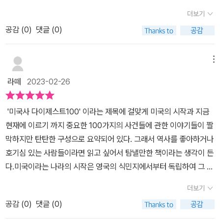
지하려는 싸움.앞으로 미국사가 어떤 방향으로 흘러갈지 나는 모르지
부터 신대륙으로의 이주생활, 영국과 프랑스로부터의 독립과 건국의
국으로서의 능력과 잠재력이 있는 나라임에는 틀림없습니다. 책은 핵
식민지였던 동부 13개 주가 모체이고 그밖에는 원주민, 영국, 프랑스,
더보기
만, 적어도 ‘돈’ 때문에 모두를 불운하게 만들지 않기를 바라는 마음이
과정, 주변의 나라들과의 관계를 통해 영토가 확장되는 과정, 그리고
심주제에 따라 읽을수 있게 되어 있고 미국사 연표도 활용하면 좋은
스페인, 러시아 등으로부터 전쟁을 통해 빼앗거나 사들인 것이다.처
다. 로로마마 추천도서 도장 쾅쾅! ?? | 출판사 도서 제공 |[출처] 미
공감 (
0
)
댓글 (0)
남북전쟁으로 대표되는 내전, 더 광활한 땅을 향해 나아가는 서부개
책입니다.
음부터 이 책을 통해서 새로운 사실들을 알게 되었다. 북미 원주민은
국사 다이제스트 100 | 미국의 역사를 100장면으로 바라보기|작성
척시대, 남북전쟁 이후의 자본주의의 발전, 또 다시 제국주의 시대를
아메리카 대륙에서 기원한 또 하나의 호모 사피엔스가 아니고 아시아
자 로로마마
거쳐 번영하고 위기와 전쟁의 시대를 지난다.그리고 지금의 미국의
메뉴
에서 건너온 종족이었다. 이들이 건너오기 전 아메리카에는 인류의
패권을 유지하게 해준 팍스 아메리카나 체제의 여러가지 사건들을 소
흔적이 없었다고 한다. 원주민 이야기를 시작으로 콜럼버스의 아메리
라떼
2023-02-26
개한다. 근현대 시대의 미국이 나아가야할 방향과 변화의 기로를 보
카 대륙 발견, 영국의 식민지, 미국의 치명적인 약점 흑인 노예, 최초
여주는 여러 사건들을 통해 미국 역사 서술을 마무리한다.100가지 장
의 미국인 벤저민 프랭클린, 독립과 건국, 남북전쟁, 대공황, 뉴딜 정
'미국사 다이제스트100' 이라는 제목에 걸맞게 미국의 시작과 지금
면에 미국의 모든 사건들이 파노라마처럼 이어진다. 이미 많은 영화
책, 9·11 테러 사건 등 수많은 역사를 다루고 있다. ​한 권의 책에서 짧
현재에 이르기 까지 중요한 100가지의 사건들에 관한 이야기들이 짤
나 드라마를 통해 흔하게 접한 사건들도 있지만 처음 들어보는 사건
은 챕터를 통해서 미국의 역사를 살펴볼 수 있었다. 간간이, 한국과 관
막하지만 탄탄한 구성으로 요약되어 있다. 그래서 역사를 좋아하거나
들도 많아서 미국을 아는데 많은 도움이 되었다.특히 1803년에 프랑
련된 6·25전쟁, LA 폭동 사건의 이야기도 볼 수 있어서 반갑기도 하
호기심 있는 사람들이라면 읽고 싶어서 탐낼만한 책이라는 생각이 든
스로부터 사들인 루이지애나는 그 당시 미국 영토와 비슷한 면적을
였다. 어렵지 않게 미국의 굵직한 역사를 만나볼 수 있어서 처음 미국
다.미국이라는 나라의 시작은 영국의 식민지에서부터 독립하여 그 역
가진 땅으로 미국이 러시아 다음으로 광활한 대국이 되는 계기를 만
사를 접하는 청소년이든 어른이든 막론하고 추천해 줄 수 있는 책이
사가 그리 오래되지 않았음에도 지금 현재 강대국이 될 수 있었던 이
든다. 그 당시의 루이지애나는 오늘날의 루이지애나와 다른 지역이라
더보기
다. 개인적으로는 역사를 좋아하는데 쉽고 재미있고 유익하게 읽은
유가 무척 궁금했다. 세계사를 배울 때에 미국의 역사에 대해서는 잘
고 한다.이 지역은 원래 프랑스 소유였는데 1762년 7년 전쟁에서 패
책이어서 다른 나라 역사 이야기도 읽어보고 싶을 정도였다.​*출판사
공감 (
0
)
댓글 (0)
기억이 나지 않는다. 그저 세계가 전쟁으로 무모한 일을 벌일 때, 무기
한 프랑스가 전쟁 배상의 형식으로 스페인에게 넘겨 주었다고 한다. 1
로부터 책을 제공받았으나 주관적으로 작성하였습니다.