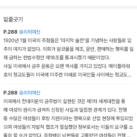
정의 40%까지 보급이 확대되었다
-전후의 번영 中에서
밑줄긋기
P.288
승리의여신
1920년 1월 미국의 주점들은 ‘마지막 술잔‘을 기념하는 사람들로 입
추의 여지가 없었다. 의회가 알코올을 제조, 운반, 판매하는 행위를 일
제 금하는 헌법수정안 제18조를 통과시켰기 때문이었다.
사실 미국에서 금주 운동은 오랜 역사를 가지고 있었다. 메이플라워
호의 청교도들이 미국에 이주한 이래로 미국인들 사이에는 청교도
적 윤리의식이 강하게 뿌리를 내리고 있었다. 금욕과 절제를 강조하
는 청교도 정신에 따라 술은 악의 원천으로 생각되었고, 술의 수조
P.288
승리의여신
와 판매가 금지되어야 한다는 주장이 이미 오래 전부터 제기되고 있
미국에서 전대미문의 금주법이 실현된 것은 제1차 세계대전을 통
었다.
해 여성의 권리가 급격히 신장된 사실과 밀접한 관계가 있다. 전쟁
중 수많은 여성들이 후방 지원이라는 명목으로 산업 현장에 투입되었
으며 여성들의 자발적 협조가 절실했던 정부로서는 이들의 요구를 소
홀히 할 수가 없었다. 주정뱅이 남편들로 고통받던 여성들이 전쟁 와