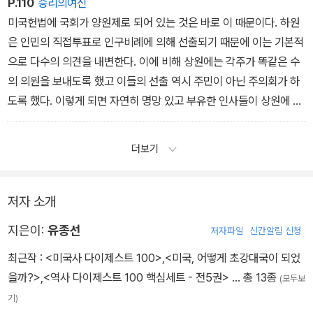
P.110
승리의여신
미국헌법에 국회가 양원제로 되어 있는 것은 바로 이 때문이다. 하원
은 인민의 직접투표로 인구비례에 의해 선출되기 때문에 이는 기본적
으로 다수의 의견을 내변한다. 이에 비해 상원에는 각주가 똑같은 수
의 의원을 보내도록 했고 이들의 선출 역시 주민이 아닌 주의회가 하
도록 했다. 이렇게 되면 자연히 명망 있고 부유한 인사들이 상원에 모
이게 되므로 이들이 하원을 견제하면서 소수의 이익을 대변하
게 될 것이다. 1913년에 헌법이 개정되어 현재는 상원의원도 주민 직
더보기
접선거로 선출되지만, 상원이 부유한 소수의 이익을 대변하는 전통
은 오늘날까지도 여전히 매우 강하게 남아 있다.
저자 소개
지은이:
유종선
저자파일
신간알림 신청
최근작 :
<미국사 다이제스트 100>
,
<미국, 어떻게 초강대국이 되었
을까?>
,
<역사 다이제스트 100 핵심세트 - 전5권>
… 총 13종
(모두보
기)