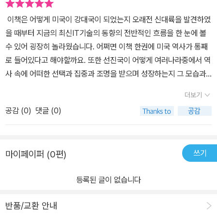
그 시작이 크지는 않았으나 결국에는 누구도 쉽게 넘보지 못하는 나
역사소설을 읽어내듯이 미국의 건국과 발전, 그리고 전 세계를 지배
에 가까운 횡포는 여전하지만 공식화된 식민지나 타민족에 대한 억압
라가 되었다. 그동안 수많은 일들이 있었지만 포기하지 않았고, 결국
이책은 어떻게 미국이 강대국이 되었는지 오래전 신대륙을 발견하였
하는 경찰국가로서의 면모를 펼쳐낸다. 미국사를 본격적으로 공부하
등 과거 제국의 행패를 노골적으로 드러내지는 않는다. 어쩌면 하나
그들이 원하는 바를 이루어 냈다는 느낌을 받았다. 그렇다면 앞으로
을 때부터 지금의 최신IT기술의 동향의 전반적인 흐름을 한 눈에 볼
기 전에 전체적인 숲을 그리는 데 많은 도움이 될 듯 하다.* 출판사로
의 국가지만 여러 연방의 집합체란 의미는 막강한 행정부 수반의 권
미국이라는 계속해서 그 자리를 지켜나갈 수 있을까? 책을 읽는 동안
수 있어 굉장히 놀라웠습니다. 어쩌면 이책 한권에 미국 역사가 통째
부터 책을 제공받아 감사하게 읽고 주관적인 의견을 적었습니다.
력이 힘을 발휘하지만 결정의 순간에는 삼권 분리가 작동하고, 동시
미국이라는 나라에 대해 좀 더 깊게 알 수 있는 유익한 시간이었다.@
로 들어있다고 해야할까요. 또한 선진국이 어떻게 여러나라중에서 역
에 각 주의 의견과 주장이 반영되는 결과물이 아닐까 싶다. 미국사는
이 글은 출판사로부터 도서를 협찬받아 주관적인 견해에 의해 작성했
사 속에 어떠한 선택과 집중과 조명을 받으며 성장하는지 그 모습과
최대 강대국이 탄생하고 지금의 권세를 누리는 과정을 이해하는 재미
습니다
배후를 보는 과정이 너무나도 재미가 있었습니다. 역사 책 중에서도
도 있지만, 도무지 이해할 수 없는 그들만의 정치경제문화에 걸친 의
더보기
아마 지루함이라고 느낄수 없을 정도로 흥미롭다고 장담할 수 있습니
사결정과정을 엿볼 수 있는 기회이기도 하다.항상 우리가 의문을 갖
공감 (
0
)
댓글 (0)
다. 그리고 우리가 지금의 미국의 모습과 전혀 다른 일대기를 바라보
는 총기 규제가 없는 이유같은 궁금증이 어렴풋한 이해의 수준으로
면 그들의 숭고한 미국의 정신이 어떠한 가치가 있고, 자신들만의 자
끌어올릴 수 있다. 미국의 역사에서 거대한 물결의 방향을 결정짓는
유와 평등의 역사를 어떻게 꽃피웠는지 그 과정을 자세하게 수록하여
사건들을 위주로 훑어 나가는 과정은 구체화된 사건 중심의 미시 역
쓰기
마이페이퍼 (0편)
또다를 감동을 안겨주기도 하였습니다. 또한 전체 100가지 역사적인
사의 사례가 어떻게 사방팔방 영향력을 확대해나가는 지 살펴볼 수도
중요 장면을 시대별로 전개하여 한편의 영화를 보는듯한 느낌도 들었
있고, 지루한 시간의 흐름이 아닌 사건의 전개로 역사를 쫓아가는 장
등록된 글이 없습니다
습니다. 처음 개척이란 주제로 시작하여 영국의 식민지에서 어떻게
점이 있다. 결과의 파장은 크지만 정작 발단이 되었던 사건을 잘 모르
세계적인 제국으로 거듭났는지 여러 사건들을 소개합니다. 여기서 콜
는 경우가 많은데 책에서 우리가 몰랐던 현장의 모습을 살펴보는 좋
반품/교환 안내
럼버스의 신대륙의 발견의 내용은 볼만한 가치가 있습니다. 다음은
은 기회가 된다. 역사의 양면성은 미국사에서 도드라진다.승자의 기