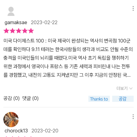
를 팔면서 성장해왔다는 정도만 기억에 남을 뿐이다. 아무튼 아메리
800년에 나폴레옹이 또 하나의 프랑스 제국 건설의 야망을 가지고
카 원주민들이 살던 곳을 콜럼버스가 신대륙을 발견하면서부터 유럽
메뉴
스페인과 비밀협정을 맺기도 한다. 정말 우연한 기회에 프랑스 소유
각국의 땅따먹기가 시작되었다고 한다. 이미 살고 있는 원주민이 있
의 루이지애나 땅이 미국으로 넘어온 것은 미국도 예상하지 못한 사
gamaksae
2023-02-22
었음에도 불구하고, 정복자와 이민자들로 부터 자신의 터전을 빼앗겨
건이어서 당황했다고 한다.새로운 사실을 알게 되었다. 루이지애나
야 했다. 그곳을 빼앗은 사람들은 남부에 농장을 세워 또 다시 그들의
지역을 얻게 됨으로써 오늘날과 같은 미국의 기틀이 만들어졌다는 사
미국 다이제스트 100 : 미국 제국이 완성되는 역사의 변곡점 100군
노동력을 착취하고, 흑인 노예들을 데려와 강제 노역을 시키기도 했
실이 참 놀랍다. 그리고 우연한 기회에 미국의 고위층들도 당황하였
데를 확인하다 9.11 테러는 한국사람들의 생각과 비교도 안될 수준의
다. 그렇게 돈을 모으고, 세력을 키워 영국으로 부터 독립을 하게 되
다는 것이 황당하기까지 하다. 어찌 보면 미국은 이런 것도 참 운이 좋
충격을 미국인들의 뇌리를 때렸다.미국 역사 초기 독립을 쟁취하기
고, 통일 국가로 초대 대통령으로 유명한 조지 워싱턴이 등장하기도
은 듯 하다.유명한 보스턴 차 사건의 내막도 밝힌다. 그리고 수도를 워
위한 과정에서 영국이나 프랑스 등 기존 세력과 피비린내 나는 전투
한다.중요 사건과 인물들만 알던 것을 쭉 연결해서 읽어가니, 그들의
싱턴 DC로 만드는 과정, 미문학의 상징인 모비 딕 이야기, 멕시코와
를 경험했고, 내전의 고통도 지켜냈지만 그 이후 지금의 안정된 국가
역사에 대해 이해하기가 한결 수월한 느낌이 들었다. 영국으로 부터
의 전쟁, 서부로의 골드러시, 노예해방운동, 링컨과 게티스버그 전투
지위를 확고한 이후에는 단 한번도 자국 영토를 침략당하지 않았기
독립을 하고, 서부까지 진출하면서 점점 땅덩어리를 키워 나가며, 수
더보기
등 유명한 사건들이 소설처럼 펼쳐진다.미국의 역사를 만든 굵직한
때문이다.진주만은 어차피 먼 하와이니 논외로 치고 말이다.영화에서
많은 이권과 대립으로 인해 발생한 전쟁들을 솔직히 이해 할수가 없
정치적 사건들, 미국 사회를 흔든 스캔들, 미국 문화의 자존심을 세워
공감 (
0
)
댓글 (0)
도 등장하지 못할 수준의 테러를 성공에 마무리한 대가는 알 카에다
다. 하지만 역사는 계속해서 반복되는 것 처럼 아직도 똑같은 문제가
준 예술과 문학, 헨리 포드 이후로 세계 경제를 움직이는 기술의 발전
에게도 괴멸에 가까운 타격을 주었지만, 그들이 기대했던 미국인들을
세계 곳곳에서 일어나고 있다는 사실이 참 안타까울 뿐이다.무엇보다
까지 세계 경제를 이끌고 세계 문화에 영향을 주는 미국의 본 모습을
트라우마에 빠지게 만드는 목표는 성공했다 볼 수 있다. 세상 그 누구
메뉴
자신만의 이익을 위해 양보 없이 싸우는 것이 훗날 역사에 어떻게 기
볼 수 있는 다양한 사건들로 가득하다.보통의 미국 역사는 역사적인
도 해내지 못했던 일이다. 미국은 제국의 관점에서 역사상 가장 관대
록될지 그들은 모르는 걸까? 지금 현재 미국이라는 나라의 명성만큼
chorock13
2023-02-20
시간 순서로 사건들을 나열하는 것에 불과하다. 하지만 이 책은 마치
한 국가라는 평이 지배한다.세계 패권 국가답게 경제와 군사의 독점