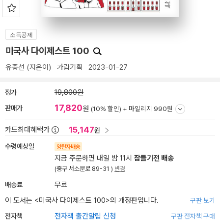
소득공제
미국사 다이제스트 100
유종선
(지은이)
가람기획
2023-01-27
정가
19,800원
17,820
판매가
원
(10% 할인) +
마일리지 990원
15,147
카드최대혜택가
원
수령예상일
양탄자배송
지금 주문하면 내일 밤 11시
잠들기전 배송
(중구 서소문로 89-31 )
변경
배송료
무료
이 도서는 <
미국사 다이제스트 100
>의 개정판입니다.
구판 보기
전자책
전자책 출간알림 신청
구판 전자책 구매