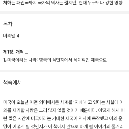
처하는 패권국까지 국가의 역사는 짧지만, 현재 누구보다 강한 영향
력을 가진 나라 미국의 역사를 100장면으로 본다.
목차
책에서는 영국의 식민지 시절 이전의 미 대륙의 모습부터, 세계의 패
권국으로 자리 매김하는 모습과 현재 영향력이 많이 약해진 미국의
머리말 4
사정에 대해 짚어본다. 제2차 세계대전 이후 미국은 소련과 함께 세
계를 반으로 나누는 냉전시대의 핵심국가가 된다. 그리고 데탕트 시
제1장. 개척
대를 거쳐 소련이 붕괴되며, 세계 유일의 패권국이 된다. 불과 국가가
1. 미국이라는 나라: 영국의 식민지에서 세계적인 제국으로
생긴지 200년만에 제국이 된 것이다.
책속에서
과연 미국은 어떻게 세계 패권국이 되었으며, 또한 앞으로 미국이 어
떤 길로 가게 될까? 그들의 미래를 이해하기 위해서는 미국의 역사적
인 순간 100장면을 살펴봐야한다. 그들이 외치는 미국의 정신이 발
미국이 오늘날 어떤 의미에서든 세계를 ‘지배’하고 있다는 사실에 이
생된 배경과 이 미국의 정신이 미국을 어디로 이끌고 있는지. 살펴보
의를 제기할 사람은 그리 많지 않을 것이기 때문이다. 어떻게 해서 이
는 중요한 장면들이 될 것이다.
런 짧은 시간에 미국이라는 거대한 제국이 역사에 등장했고 이의 운
명이 어떻게 될 것인지가 이 책에서 앞으로 하게 될 이야기의 줄거리