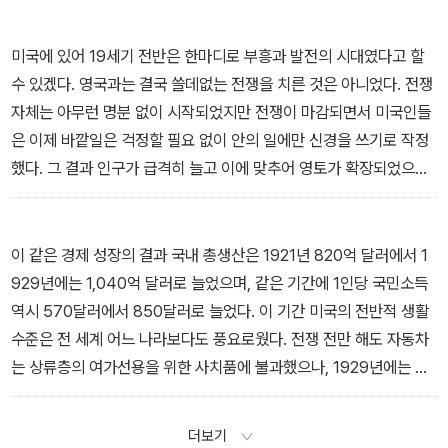
-쫓겨가는 원주민 中에서
미국에 있어 19세기 전반은 한마디로 부흥과 발전의 시대였다고 할
수 있겠다. 영국과는 결국 쓸데없는 전쟁을 치른 것은 아니었다. 전쟁
자체는 아무런 명분 없이 시작되었지만 전쟁이 마감되면서 미국인들
은 이제 바깥일은 걱정할 필요 없이 안의 일에만 신경을 쓰기로 작정
했다. 그 결과 인구가 급격히 늘고 이에 맞추어 영토가 확장되었으며
또 산업 전반의 비약적 발전이 이룩되어 불과 50여 년 만에 미국은
모든 면에서 명실상부한 강국으로서의 면모를 갖추게 된다.
-명백한 계시 中에서
이 같은 경제 성장의 결과 국내 총생산은 1921년 820억 달러에서 1
929년에는 1,040억 달러로 늘었으며, 같은 기간에 1인당 국민소득
역시 570달러에서 850달러로 늘었다. 이 기간 미국의 전반적 생활
수준은 전 세계 어느 나라보다도 풍요로웠다. 전쟁 전만 해도 자동차
는 상류층의 여가선용을 위한 사치품에 불과했으나, 1929년에는 평
균 1가구당 1대 꼴로 자동차가 보급되어 자동차가 생필품으로 자리
잡았다. 이 시기 처음 선보인 라디오도 1930년에 이르러 미국 전 가
더보기