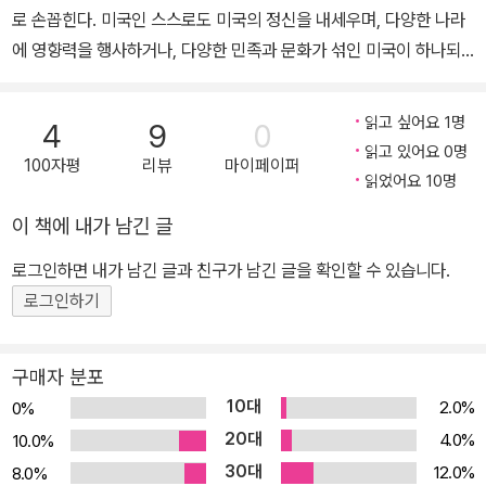
로 손꼽힌다. 미국인 스스로도 미국의 정신을 내세우며, 다양한 나라
에 영향력을 행사하거나, 다양한 민족과 문화가 섞인 미국이 하나되
는 가치로 작용하기도 한다. 단순히 일시적인 슬로건이 아니라, 그들
의 나라에 깊숙이 각인되어 있는 개념인 것이다. 그런 미국의 정신은
읽고 싶어요 1명
4
9
0
어디서 왔을까? 시작은 ‘순례의 조상들’부터 시작된다. 1620년 메이
읽고 있어요 0명
100자평
리뷰
마이페이퍼
플라워호를 타고 뉴잉글랜드로 건너온 청교도들에서 시작됐다. 그들
읽었어요 10명
은 유럽에서 종교 박해를 피해 건너온 사람으로, 종교 자유와 인민 평
이 책에 내가 남긴 글
등을 골자로 한 ‘메이플라워호 서약’을 통해 자신들의 세계를 만들려
했다. 지금이야 풍족한 아메리카 대륙을 떠올리지만, 그들이 도착한
로그인하면 내가 남긴 글과 친구가 남긴 글을 확인할 수 있습니다.
신대륙은 말 그대로 아무것도 없는 허허벌판에 가까웠다. 살아 남기
로그인하기
위해서는 추위, 배고픔과 싸워야 했다. 하지만, 그들은 자신만의 세계
를 지키려 악착같이 살아남았고, 많은 이들이 쓰러져갔지만, 추후 메
구매자 분포
이플라워호가 본국으로 돌아갈 때도 아무도 그 배에 올라타지 않았
10대
2.0%
0%
다. 이렇게 유럽의 많은 사람들이 백지에 가까운 대륙으로 건너왔다.
20대
4.0%
10.0%
물론 그 중에는 돈을 쫓아 건너온 사람부터 부랑자, 도망자들이 다수
30대
12.0%
8.0%
를 차지했지만, 종교적 가치를 지키거나, 새로운 자신만의 이념을 실