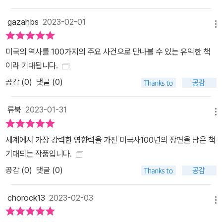
듯 실어져 건너왔으며, 인간적인 대우를 받지 못하고, 가혹한 노동에
gazahbs
2023-02-01
시달리기 일쑤였다. 선거권이나 인권문제는 말할 것도 없었다. 하지
메뉴
만 아이러니 하게도 백인들의 생활을 이어가기 위해서는 흑인 노예가
필수불가결한 존재였다. 특히 농업이 주요 산업이었던 남부 지방에서
미국의 역사를 100가지의 주요 사건으로 만나볼 수 있는 유익한 책
는 문제가 심각했다. 남부와 북부는 결국 이 문제를 가지고, 크게 대립
이라 기대됩니다.
했고, 노예 해방을 명분으로 남북전쟁을 치르기도 한다. 노예 해방 이
공감 (
0
)
댓글 (0)
후에도 미국 내 흑인에 대한 인식은 매우 느리게 변해갔으며, 존 브라
운, 마틴 루터 킹, 로자 파크스 같은 인물들의 용감한 행동들이 조금씩
류북
2023-01-31
메뉴
사회 구성원들에게 다양한 인종들 역시 미국의 사회 구성원이라는 점
을 상기시켜줬다고 볼 수 있다. 미국은 지는 해인가? 뜨는 해인가? 미
세계에서 가장 강력한 영향력을 가진 미국사100년의 장면을 담은 책
국의 미래를 역사로 읽다 현재 가장 강력한 나라는 누가 뭐라해도 미
기대되는 작품입니다.
국일 것이다. 하지만, 미국을 제국, 혹은 세계 유일의 패권국이라고 단
공감 (
0
)
댓글 (0)
정지어 부를 수 있을까? 그것은 많은 의견이 갈릴 것이다. 데탕트 시
대를 지나오며, 냉전이 종식되면서, 다양한 국가들이 이념이 아닌 자
chorock13
2023-02-03
신의 국익을 위해 행동하고 있다. 미국은 자신이 세계의 질서를 주도
메뉴
하려 하지만, 중동을 비롯해, 베트남에서도 패권국의 체면을 구겼다.