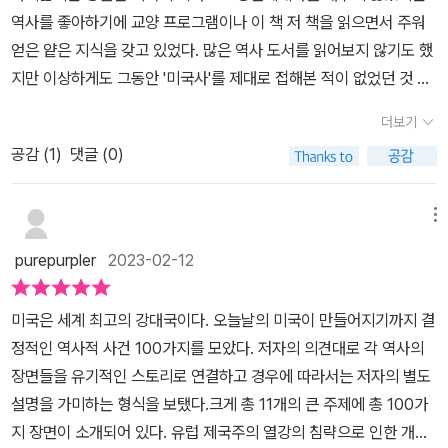
까지 짧게 쪼개진 그러나 실타래처럼 내용이 이어지는 짧은 영화들을
스트 중에서 자신이 관심있는 시대나 키워드의 내용부터 읽어도 무관
대한 땅이 미국의 차지가 되었는데 이것은 당시 13개 주를 합친 것보
역사를 좋아하기에 교양 프로그램이나 이 책 저 책을 읽으면서 주워
이며 국제 질서 재편에도 주도적 역할을 담당할 것이라고 이야기한
보는 기분이었다.사실적인 내용 안에 저자의 생각과 현재 세계의 시
한, 부담스럽지 않지만 미국의 역사를 중요 사건으로 만나볼 수 있는
다 훨씬 넓은 면적이었다. ---p.126 하루 아침에 영토가 두 배로(180
얻은 얕은 지식을 갖고 있었다. 많은 역사 도서를 읽어보지 않기도 했
다. 그러나 새로운 질서를 추구하듯 세계와의 관계에서 타협과 양보,
선을 다채롭게 담아냈다.스토리는 언제나 힘을 가진다.만약 이 책이
흥미로운 책이다. #미국사다이제스트100 #유종선 #가람기획 #NE
3) 가람기획에서는 2012년에 이 책이 처음 출간되었습니다. 25
지만 이상하게도 그동안 '미국사'를 제대로 접해본 적이 없었던 것 같
협조는 반드시 필요한 사실이다. 오랫동안 일방적 강요에 익숙했던
단편적인 역사적 사실 만을 나열했다면, 이걸 바라보는 내 눈빛이 지
W다이제스트100시리즈 #미국사 #미국의정신 #미국역사 #독서카
년이 지난 오늘 전편에 있었던 내용들을 보완하여 이번에 새롭게 출
다. 나도 모순적인 게 궁금하면서도 어떤 책이 있나 찾아보지도 않았
미국이 발상적 전환을 하는 것이 쉬운 일은 아닐것이나 미국 스스로
금처럼 초롱초롱 빛나진 않았겠지.미국사를 다루고 있다지만, 모든
페 #리딩투데이 #리투서평단
더보기
간되어 콜롬버스가 발견하기 전 아메리카 대륙부터, 식민지 시절을
던 것 같다. 좋은 기회로 <10 미국사 다이제스트 100>을 통해 미국
가 세계위에 군림하는 존재가 아닌 세계의 일원이라는 깨달음이 현실
세계사가 들어있는 느낌.세계의 중심이 ‘미국’이란 게 실감 나는 순간
지나, 세계 경찰로 발돋움하기까지 짧지만 강렬한 미국으로 성장하기
공감 (
1
)
댓글 (0)
사를 만나보게 되었는데 정말로 미국사를 궁금해하는 분들에게 추천
에 타협하는 태도일 것이다. 아울러 LA사태는 수많은 노력에도 불구
이었다.도서 <미국사 다이제스트 100>은 미국의 11 단계 변천사를
까지의 100장면을 살펴보는 책입니다. 영국의 식민지로 시작하여 17
해 주고 싶을 정도로 좋은 책이었다.책을 읽고 나서도 역사를 다룬 시
하고 인종차별의 문제가 개선되지 않고 오히려 더욱 악화되고있음을
다룬다.개척 > 신대륙의 생활 > 독립과 건국 > 팽창과 발전 > 내전 >
76년 독립하여 지금의 강대국이 되기까지 미국의 정신은 과연 무엇
리즈의 책인 것 같아 다른 나라의 역사를 읽어보고 싶어서 찾아보았
보여준다. 인종문제의 해결, 테러와의 전쟁등을 통해 보았을 때 미국
메뉴
서부 진출 > 자본주의의 ㄹ발흥 > 제국주의 시대 > 번영, 위기, 그리
이고, 어디에서 왔는지 미국의 역사를 통해 미국의 가치를 살펴볼수
을 정도였다.​미국의 역사는 다른 나라들에 비해 상대적으로 짧다. 그
의 위상은 실상 예전과 같지는 않음을 보여준다. 수십년 내에 미국이
고 전쟁 > 팍스 아메리카나 > 변화의 기로책을 읽을수록 명쾌한 내용
purepurpler
2023-02-12
있습니다. 개척, 자유, 평등 이런 가치들은 미국의 정신으로 손꼽힙니
런데 아직까지도 혹은 훗날까지도 회자될 사건들이 많고 익숙하기까
힘과 위상을 상실해 또 다른 강대국이 주도권을 잡는 변화가 오는것
에 이상하리만큼 내 가슴은 더 갑갑해졌다. 다른 것을 빼앗고 정복하
다. 미국인 스스로도 미국의 정신을 내세우며, 다양한 나라에 영향
지 하다. 개인적으로는 '왜일까?' '왜 미국의 역사는 짧지만 강렬할
에 대해 미국은 어떤 대안을 가지고 있을지 궁금해 진다. 미국의 역사
려는 심리가 인간 본연의 모습처럼 느껴졌기 때문이다. 신대륙으로
미국은 세계 최고의 강대국이다. 오늘날의 미국이 만들어지기까지 결
력을 행사하거나, 다양한 민족과 문화가 섞인 미국이 하나되는 가치
까?'의 궁금증으로 이 책을 만나보았다.이 책을 통해서 미국이라는 거
를 한권의 책 속 100가지 사건으로 정리하며 그들의 역사를 파노라
발견된 이후 많은 타지 사람들로 채워진 미국. 자유를 위해 힘쓰는 그
정적인 역사적 사건 100가지를 모았다. 저자의 의견대로 각 역사의
로 작용하기도 합니다. 그러나 만연한 인종 차별로 인한 갈등, 총기사
대한 제국이 역사에 등장했고 이의 운명이 어떻게 될 것인지를 알 수
마처럼 살펴보고 미흡하나마 그들이 가지는 미국적 정신을 이해할 수
들이 독립을 이뤄낸다.허나, 그들의 독립은 진정한 ‘자유’가 아닌
장면들을 유기적인 스토리로 연결하고 경우에 따라서는 저자의 별도
용 합법화 등으로 많은 피해자를 양산하기도 하는 대표적 나라입니
있다.간단하게 미국을 소개하자면 국명에 나오는 '아메리카'는 유럽인
있는 좋은 계기가 되었다.
‘돈’에 기인했다는 시각을 읽고 모든 문제의 원흉은 돈인가?라는 생
설명을 가미하는 형식을 보탰다.크게 총 11개의 큰 주제에 총 100가
다. 안전이 보장되지 않는 미국 불안한 것은 사실이나 무시하기에는
들이 콜럼버스가 발견한 신대륙을 지칭할 때 쓴 지리적 명칭이고 '국
각이 든다.어떻게 보면 돈이 되는 곳에 ‘다툼’이 있다. 서로 그것을 차
지 장면이 소개되어 있다. 유럽 제국주의 열강의 침략으로 인한 개척
아직은 현실적으로는 어렵습니다. 미국의 대외적 힘과 위상은 초강대
가(States)는 미국의 각 주를 말한다. 그리고 50개의 주들은 영국