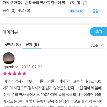
가장 영향력이 큰 미국의 역사를 한눈에 볼 수있는 책!
현재 일어난 다양한 국가 분쟁에서도 마찬가지다. 미국은 세계에서
공감 (
0
)
댓글 (0)
벌어지는 다양한 분쟁에 개입해 영향력을 행사하려 하지만, 떠오르는
중국이나, 러시아, 유럽, 일본, 중동 등 다양한 국가들에 의해 자신의
뜻을 펼치지 못하고 있다. 과연 이것은 미국이라는 제국이 지는 과정
일 것일까? 혹은 다시 한번 미국이라는 국가를 중심으로 세계 질서가
쓰기
마이리뷰
구축되는 과도기일 것인가? 미국의 지난 역사와 현대에 일어난 다양
구매자 (0)
전체 (9)
한 사건을 입체적으로 바라보면서 나름의 생각을 정리할 수 있는 계
기가 될 것이다.
메뉴
gazahbs
2023-02-22
미국의 역사가 아무리 다른 국가들의 비해 짧다고는 하더라도 100
가지의 사건으로 정리하기엔 쉽지 않았을것 같다. 그런 점에서 볼때
수 백 년의 역사 중에서도 100가지에 속할 정도의 사건이라면 정말
이 정도는 알아야 할 내용이 아닐까 싶은 생각이 절로 들게 하는 책이