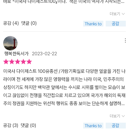
바로 『미국사 다이제스트100』이다. 책은 미국의 역사가 시작되는
시점부터 미국의 미래에 대한 이야기로 마무리 되는데 그동안 세계
더보기
최강, EU나 UN에 있음에도 불구하고 미국이 세계 속에서 갖는 그 위
공감 (
4
)
댓글 (0)
상은 남달랐던 것에 비해 최근 최강국으로서의 면모가 다소 약화된게
아닐까 싶은 생각이 들기도 하기에 과연 미국이 앞으로 어떤 방향으
로 흘러갈지에 대한 부분도 유의미하게 볼 수 있는 부분이였다. 아무
메뉴
리 약해졌다고는 하지만 여전히 세계의 패권과 미국의 관계는 뗄래야
행복한독서가
2023-02-22
뗄 수 없는 관계인만큼 미래의 미국에 대한 부분은 단순히 미국 내의
문제나 영향력으로만 머물지 않을 것이기 때문에 더욱 그렇다. 그렇
미국사 다이제스트 100유종선 /가람기획​​​실로 다양한 얼굴을 가진 나
다면 과연 이 책의 포문을 여는 미국, 미국이라는 나라의 시작과 관련
라이며 전 세계에 가장 많은 영향력을 끼치는 나라 미국, 민주주의의
한 이야기는 어떨까? 누구나 알겠지만 미국이 독립을 하기 전까지 미
상징이기도 하지만 백악관 앞에서는 수시로 시위를 벌이는 모습이 보
국은 영국의 식민지였다. 지금의 미국의 위상을 생각하면 놀라운 부
이고 끊임없이 전쟁을 직간접으로 치르고 있으며 국가가 해외의 독재
분이기도 한데 다이제스트 1에서는 바로 이 미국의 시작에 대해, 미국
주의 정권을 지원하는 위선적 행위도 종종 보이는 단순하게 설명하기
의 근간이 된 미국이라는 나라에 대한 개괄적인 이야기에서부터 알고
어려운 국가임은 분명하다. 민주주의 국가이지만 가끔 믿어지지 않는
갈 수 있도록 해준다. 미국의 지금의 거대한 제국이 되기까지 국명
더보기
미국적 사고방식과 삶의 모습을 역사를 통해 이해해 보자는 것이 이
(國名)에 담긴 의미(아메리카, 주 등), 국가 권한, 주 관련 정보, 국기
공감 (
3
)
댓글 (0)
책에서 미국 역사를 공부하고자 하는 궁극적 목적이다. 이 책을 통해