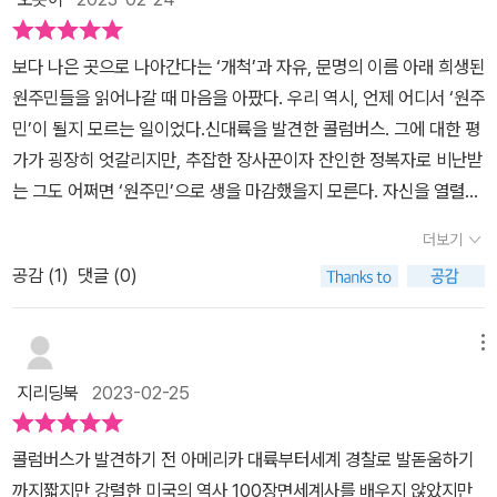
마나 큰 영향력이 있었고 또 이를 둘러싼 남북전쟁, 무려 내전이라고
92년 콜럼버스는 지구가 둥글다는 신념을 가지고 에스파냐에서 인도
지는 않았다. 이 후 미국도 산업혁명의 흐름에 올라타게 되고 공업화
까지 표현한 남과 북의 전쟁과 그 과정에서 나타났던 링컨과 백인우
를 찾아 항해를 시작했고 이때 도착한 곳이 아메리카 대륙이었습니
로 급성장하면서 유럽의 다양한 나라들과 함께 강대국으로 어깨를 나
보다 나은 곳으로 나아간다는 ‘개척’과 자유, 문명의 이름 아래 희생된
월주의 등은 미국사는 물론 세계사에서도 크게 다뤄지는 부분인만큼
다. 콜럼버스는 죽을 때까지 이곳을 인도라고 믿고 있었다고 합니다.
란히 하게된다. 2차세계대전이후 유럽의 국가들이 막대한 피혜를 입
원주민들을 읽어나갈 때 마음을 아팠다. 우리 역시, 언제 어디서 ‘원주
유심히 보게 된다. 그리고 지금의 미국의 대표하는 이미지인 자본주
영국의 식민지 건설로 13개 자치주가 영국의 지배를 받으며 살았으나
게되자 미국은 독보적인 세계 최강대국으로 우뚝 서게된다. ​가장 다
민’이 될지 모르는 일이었다.신대륙을 발견한 콜럼버스. 그에 대한 평
의가 어떻게 성장했고 제국주의 시대의 미국은 어떤 전쟁에 참여하고
과도한 세금으로 인해 독립전쟁이 일어났고 1776년 7월4일 독립선
양한 인종들이 어울려 살아가는 미국은 그 가운데 다양한 문화들을
가가 굉장히 엇갈리지만, 추잡한 장사꾼이자 잔인한 정복자로 비난받
어떤 국가적 사업을 시행했는지도 알 수 있고 흥미로운 부분은 미국
언을 통해 아메리카 합중국이 탄생하게 됩니다. 모든 나라가 흥하
변형, 개량하여 자신들만의 독특한 문화로 구축하였고 기술의 발전과
는 그도 어쩌면 ‘원주민’으로 생을 마감했을지 모른다. 자신을 열렬히
의 부흥기와 위기 편이다. 그리고 제2차 세계대전과 점차 근현대로
거나 망하거나 하는 길은 비슷한 과정을 겪는다고 합니다. 미국은 막
미디어의 도움으로 전세계에 전파하며 짧은 역사임에도 불구하고 누
지지하던 스페인 여왕에게 배신당한 이유 또한 금에 대한 욕심에 있
오면서 진행되는 미국과 여러 나라들과의 관계는 그 유명한 냉전의
대한 군사비 지출로 재정이 악화되어 지난 50년 동안 경제력 규모가
더보기
구보자 강한 영향력을 가지게 된다. 현재 세계 최대 강대국은 단연코
기 때문이다.사람이 죽을 때가 되면 지난 시간이 주마등처럼 눈앞에
시대를 거치고 한국 전쟁, 베트남 전쟁 등에 대한 언급도 등장한
낮아졌고 세계 곳곳에서 일어나는 전쟁과 분쟁에 개입하고 있습니다.
미국이라고 할 수 있다. 그러나 이후로도 계속 세계 경찰을 자처하며
공감 (
1
)
댓글 (0)
펼쳐진다고 했던가. 미국사 다이제스트 100을 읽으며 세계가 걸어온
다. 흥미로운 점은 이 즈음 미국 역사상 최고의 부흥기가 등장한다는
저자는 2030년에는 중국이 미국을 딛고 세계 최강이 될것으로 예측
곳곳에서 일어나는 다양한 분쟁들에 영향력을 끼치는 자신들만의 위
시간과 아픔이 고스란히 내 앞으로 다가왔다. 신기했다.난 역사를 그
점이다. 그리고 냉전의 시대가 끝나고 현대의 미국으로 오면서 정말
했습니다. 이미 그런 징후는 경기침체 실업률 증가, 빈부격차, 불법이
치를 고수할 수 있을지 의문을 갖는다. 쇠퇴하는 미국을 다시 일으켜
다지 좋아하지 않았고 지극히 이과 성향의 아이였기에 이런 류에 책
많은 변화가 등장하는데 IT 산업의 발달, 인종 갈등으로 인한 폭동, 9.
메뉴
민, 범죄, 인종갈등으로 나타나고 있습니다. 일례로 아르헨티나는 매
세운 빌게이츠나 스티븐 잡스처럼 오늘날 우리의 삶을 지배하는 정보
에는 흥미가 없었다. 그런데… 이 책 <미국사 다이제스트 100>의 매
11 테러, 최초의 흑인 대통령 당선 등으로 이어지는 사건들은 그야말
우 수준 높은 삶의 질을 보장하던 선진국이었으나 현재는 경제가 불
지리딩북
2023-02-25
통신혁명을 일으킨 미국적 정신을 가진 영웅들의 탄생은 미국이 결코
력은 압도적이었다. 400 페이지가 넘는 꽤 두꺼운 책이 내 손에 너무
로 미국의 변화이자 어떤 면에서는 세계 전체에 걸쳐서 패러다임의
안한 나라로 분류되고 있습니다. 독립전쟁 승리로 미국이 얻은 가
지지만은 않을 것임을 보여준다. 이 두 천재들이 미국이 아닌 다른 나
가볍게 착 들러붙는다. 그리고 눈을 뗄 수 없었다.콜럼버스 신대륙 발
변화와도 맞물려서 여러모로 의미가 있는 시대 변화를 보여주는 사건
장 큰 전리품 중의 하나는 서부의 광대한 땅이었다. 영국이 차지하고
​콜럼버스가 발견하기 전 아메리카 대륙부터세계 경찰로 발돋움하기
라에서 이러한 시험적 사업을 시도해 볼 수 있었을런지에 대한 의문
견을 시작으로 스페인의 정복, 뒤이은 유럽의 북미 식민화에 이르기
들이였다. 시대의 흐름대로 읽어도 좋을 책이고 100가지의 다이제
있던 애팔래치아 산맥 서부, 5대호에서 미시시피강 하구에 이르는 거
까지짧지만 강렬한 미국의 역사 100장면​세계사를 배우지 않았지만
이 들기 때문이다. ​이 책에서 미국은 의심할 여지없이 세계 최강대국