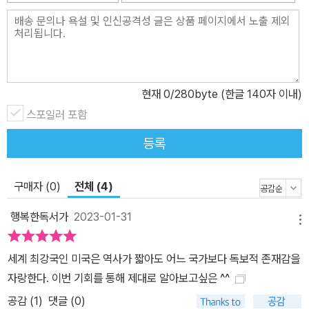
고난을 이겨내고, 성장을 시작했다. 남부와 북부로 나눠졌던 미국이
합쳐졌으며, 공업화를 통해 세계에서 가장 공업력이 뛰어난 국가로
발돋움할 수 있었다. 하지만, 이 과정에서 가장 큰 피해를 입은 아메리
카 원주민들일 것이다. 언제부터 살았을 지 모를 정도로 오랜 기간 아
메리카 대륙에 거주했던 원주민들은 초기에 대륙을 건너온 낯선 이방
현재
0
/280byte (한글 140자 이내)
인과 싸우기도 하고, 서로 돕기도 하며 지냈다. 그러나 이주민들이 늘
스포일러 포함
어나고 미국이라는 나라가 세워지면서, 그들이 살아오던 땅을 떠나
등록
머나먼 곳으로 쫓겨나는 과정에서 죽거나, 이를 거부하고 반기를 들
었지만, 무참히 진압되었다. 수많은 부족들이 이름도 남기지 못한 채
사라져갔고, 수많은 원주민 영웅들이 희생되었다. 현재 미국 역사에
구매자 (0)
전체 (4)
는 개척, 발견 등으로 이야기하지만, 책에서 이야기하는 일련의 사건
행복한독서가
2023-01-31
들을 살펴보면, 원주민들이 살던 곳을 약탈했다고 표현하는 게 더 올
메뉴
바른 표현일 듯하다. 그뿐만이 아니다. 먼 대륙을 건너온 흑인 노예들
세계 최강국인 미국은 역사가 짧아도 어느 국가보다 독보적 존재감을
역시 미국사에서 빼놓을 수 없는 존재이다. 드넓은 땅을 일구고, 목화,
자랑한다. 이번 기회를 통해 제대로 알아보고싶은 ^^
담배 농장을 운영하기 위해서는 많은 노동력이 필요했다. 그래서 흑
공감 (
1
)
댓글 (0)
인 노예들이 아메리카 대륙으로 건너왔다. 그들은 좁은 배에 구겨지