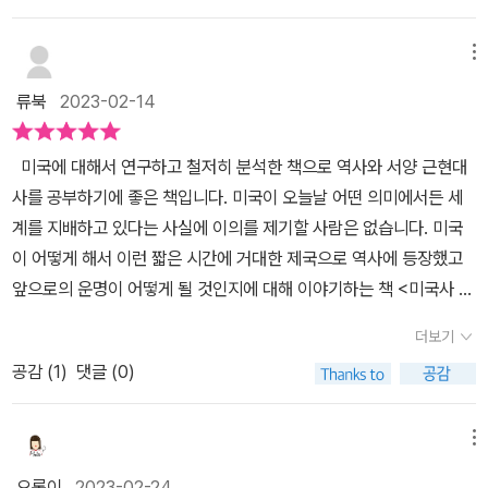
와 국가 등의 내용 등은 사실 알듯말듯(그러나 자세하고 명확히는 알
미국인들의 가치관과 삶이 일관되고 분명한 모습으로 자리 잡는 장면
지 못한다는 점에서)한 내용들을 제대로 알고 넘어갈 수 있는 기회가
들을 독자들이 확인할 수 있는 좋은 기회이기도 하다.​아메리카 대륙
메뉴
되어주기도 한다. 하나의 주제에 대략 4 페이지 분량이 할애되는데
을 처음 발견한 사람이 콜럼버스로 알고 있었지만 실제 발견하기 전
책의 판본이 작지 않아 비교적 많은 내용들이 포함되고 필요한 경우
류북
2023-02-14
부터 아시아에서 건너온 종족인 아메리카 원주민들이 살고 있었다.
사진이나 지도 등과 관련한 사료나 이미지 자료 등을 잘 활용하고 있
개척자들은 탄압에 저항하고 진정한 종교의 자유를 얻기 위해 미국으
기 때문에 내용을 이해하는데도 도움이 된다. 전반적인 내용의 흐름
미국에 대해서 연구하고 철저히 분석한 책으로 역사와 서양 근현대
로 이주해왔고 논리적으로 생각해 보면 이미 살고 있는 원주민들의
이 미국의 역사의 시작과 현재에 이르기까지의 흐름을 그대로 따르고
사를 공부하기에 좋은 책입니다. 미국이 오늘날 어떤 의미에서든 세
삶의 터전을 빼앗은 격이 된다. 유럽인들의 잔인한 정복과 그들이 가
있고 주요 굵직굵직한 사건 중심으로 흘러가기 때문에 무엇보다도 지
계를 지배하고 있다는 사실에 이의를 제기할 사람은 없습니다. 미국
지고 온 문명의 선물인 홍역, 감기, 성병 등으로부터 수많은 원주민들
루하지 않다는 점이 좋다. 읽고 있으면 이 모든 사건들이 모여서 지금
이 어떻게 해서 이런 짧은 시간에 거대한 제국으로 역사에 등장했고
이 목숨을 잃었고 개척과 자유, 문명이라는 이름 아래 희생당하며 미
의 미국이 있게 했다는 것을 생각하면 99가지의 다이제스트가 갖는
앞으로의 운명이 어떻게 될 것인지에 대해 이야기하는 책 <미국사 다
국 역사의 치부로 남게 되었다. 미국의 독립전쟁 또한 빼놓을 수 없는
의미는 흥미 위주의 이야기를 넘어 미국의 역사를 단기 속성으로 알
이제스트100>은 높은 경제 성장과 더불어 미국의 역사를 100장면
역사의 한 축이다. 전쟁 발발 이전 상황부터 독립전쟁에 승리한 이후
더보기
게 해주는 계기도 될 것이다. 신대륙의 발견과 개척, 영국의 식민지에
으로 살펴볼 수 있는 좋은 기회입니다. 그동안 궁금 했지만 몰랐던 이
워싱턴을 초대 대통령으로 선출하는 상황까지의 사건을 중심으로 한
서 독립 그리고 미국의 건국을 둘러싼 논쟁, 전쟁과 이주가 있었고 산
공감 (
1
)
댓글 (0)
야기 기대되는 책입니다. 아마 지금의 젊은 사람들은 미국이 영국
스토리텔링은 그동안 내가 알고있던 지루한 미국사라는 고정적 개념
업혁명을 거치면서 점차 팽창해가는 모습은 마치 어떤 면에서는 한
의 식민지 였다는 사실을 모를 것입니다. 우리가 왜 그동안 미국의 역
을 확실하게 깨트려 주었다. 아울러 노예제도 폐지로 일어나는 남북
대륙에 새로운 인류가 점차 국가의 형태를 갖추고 성장해가는 모습의
사에는 관심이 없었는지 모릅니다. 한 나라의 역사를 알아야 앞으로
메뉴
전쟁은 미국사의 가장 중요한 사건으로 부각된다. 미국시민끼리의 전
축소판 같다는 생각도 든다. 또 책에서는 노예제도가 미국 내에서 얼
나아갈 방향을 제시할 수 있습니다. 시작은 이렇게 알고 있습니다. 14
쟁이기도했지만 전쟁만으로는흑인에 대한 사회적 차별문제가 해결되
오롯이
2023-02-24