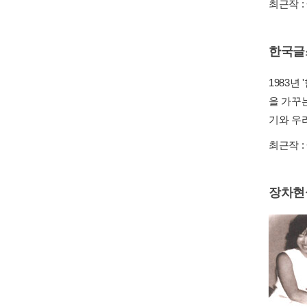
최근작 :
한국글
1983
을 가꾸
기와 우
최근작 :
장차현