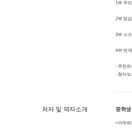
1부 우리
2부 점심
3부 스스
4부 번개
- 추천하
- 찾아
저자 및 역자소개
중학생 
<아무에