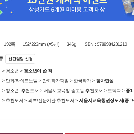
192쪽
152*223mm (A5신)
346g
ISBN : 9788984281219
류
신간알림 신청
서
>
청소년
>
청소년이 쓴 책
서
>
만화/라이트노벨
>
만화작가파일
>
한국작가
>
장차현실
서
>
청소년_추천도서
>
서울시교육청 중고등 추천도서
>
도덕과
>
중1
서
>
추천도서
>
외부/전문기관 추천도서
>
서울시교육청권장도서(중고