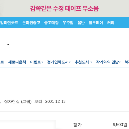
알라딘굿즈
온라인중고
중고매장
우주점
음반
블루레이
커피
서
스트
새로나온책
이벤트
정가인하도서
추천도서
작가와의 만남
북
,
장차현실
(그림)
보리
2001-12-13
정가
9,500원