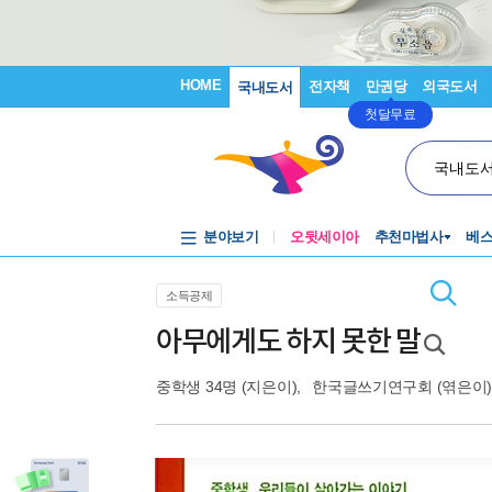
HOME
전자책
만권당
외국도서
국내도서
첫달무료
국내도
분야보기
오뒷세이아
추천마법사
베
소득공제
아무에게도 하지 못한 말
중학생 34명
(지은이),
한국글쓰기연구회
(엮은이)