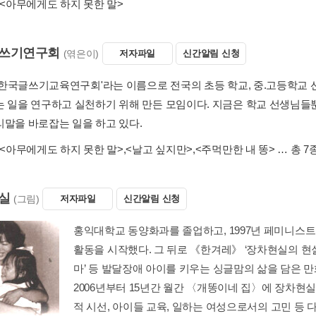
<아무에게도 하지 못한 말>
쓰기연구회
(엮은이)
저자파일
신간알림 신청
년 '한국글쓰기교육연구회'라는 이름으로 전국의 초등 학교, 중.고등학교
는 일을 연구하고 실천하기 위해 만든 모임이다. 지금은 학교 선생님들
리말을 바로잡는 일을 하고 있다.
<아무에게도 하지 못한 말>
,
<날고 싶지만>
,
<주먹만한 내 똥>
… 총 7
실
(그림)
저자파일
신간알림 신청
홍익대학교 동양화과를 졸업하고, 1997년 페미니스트
활동을 시작했다. 그 뒤로 《한겨레》 ‘장차현실의 현실
마’ 등 발달장애 아이를 키우는 싱글맘의 삶을 담은 
2006년부터 15년간 월간 〈개똥이네 집〉에 장차현실
적 시선, 아이들 교육, 일하는 여성으로서의 고민 등 