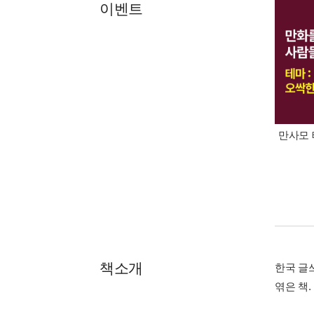
이벤트
만사모 
책소개
한국 글
엮은 책.