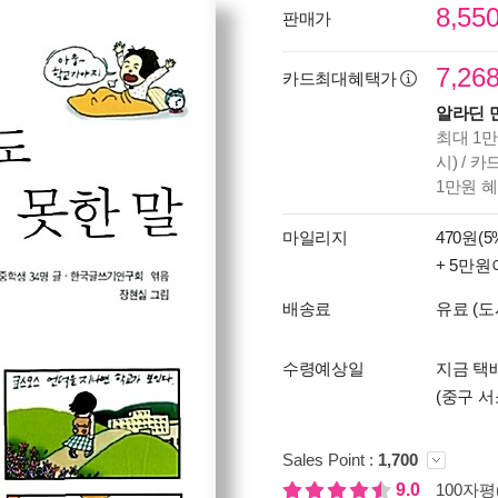
8,55
판매가
7,26
카드최대혜택가
알라딘 
최대 1만
시) / 
1만원 
마일리지
470원(5
+ 5만원
배송료
유료 (도
수령예상일
지금 택배
(중구 서
Sales Point :
1,700
9.0
100자평(