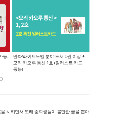
가능,
만화/라이트노벨 분야 도서 1권 이상 +
만사모 테마 2 : 완
모리 카오루 통신 1호 (일러스트 카드
동봉)
육을 시키면서 또래 중학생들이 볼만한 글을 뽑아