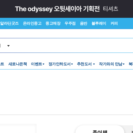
알라딘굿즈
온라인중고
중고매장
우주점
음반
블루레이
커피
서
스트
새로나온책
이벤트
정가인하도서
추천도서
작가와의 만남
북
종이책