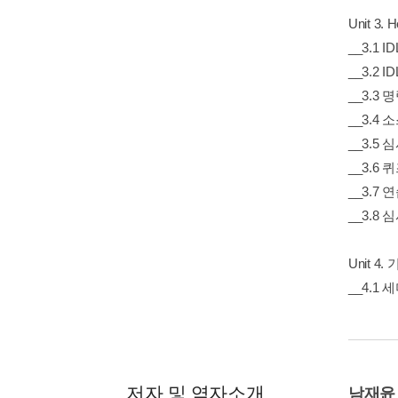
Unit 3.
__3.1 
__3.2
__3.3 
__3.4
__3.5
__3.6 
__3.7
__3.8
Unit 
__4.1
저자 및 역자소개
남재윤