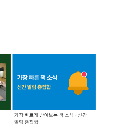
가장 빠르게 받아보는 책 소식 - 신간
경기컬처패스 1만원 
알림 총집합