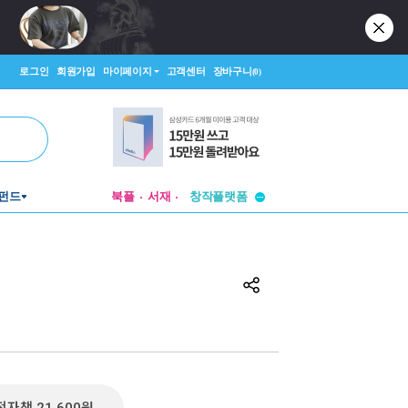
로그인
회원가입
마이페이지
고객센터
장바구니
(0)
투비컨티뉴드
펀드
북플
서재
창작플랫폼
투비컨티뉴드