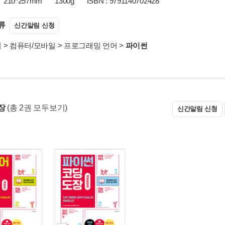
210*257mm
1300g
ISBN : 9791140702428
류
신간알림 신청
서
>
컴퓨터/모바일
>
프로그래밍 언어
>
파이썬
장
(총 2권 모두보기)
신간알림 신청