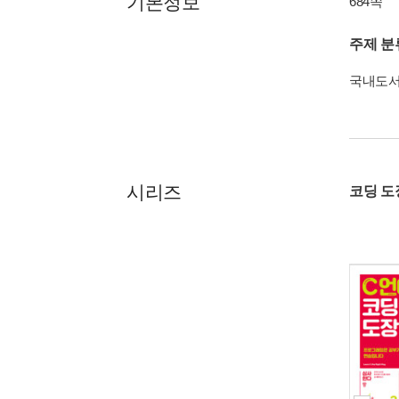
기본정보
684쪽
주제 분
국내도
시리즈
코딩 도