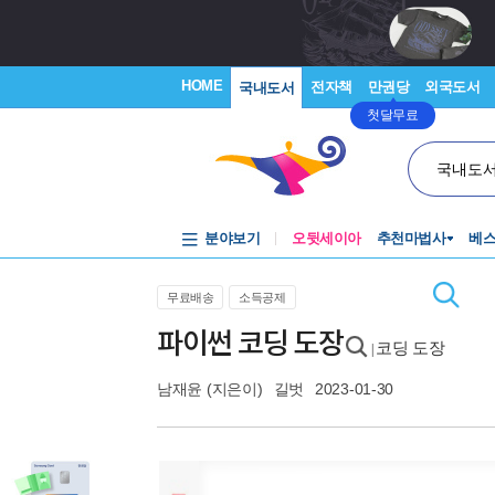
HOME
전자책
만권당
외국도서
국내도서
첫달무료
국내도
분야보기
오뒷세이아
추천마법사
베
무료배송
소득공제
파이썬 코딩 도장
코딩 도장
|
남재윤
(지은이)
길벗
2023-01-30