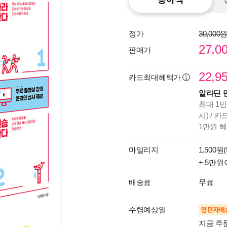
정가
30,000
27,0
판매가
22,9
카드최대혜택가
알라딘 
최대 1만
시) / 
1만원 
마일리지
1,500원(
+ 5만원
배송료
무료
수령예상일
양탄자배
지금 주