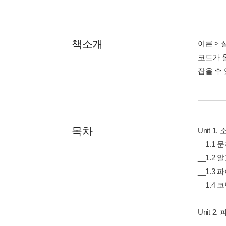
책소개
이론 > 
코드가 
잡을 수 
목차
Unit 
__1.1
__1.2
__1.3 
__1.4
Unit 