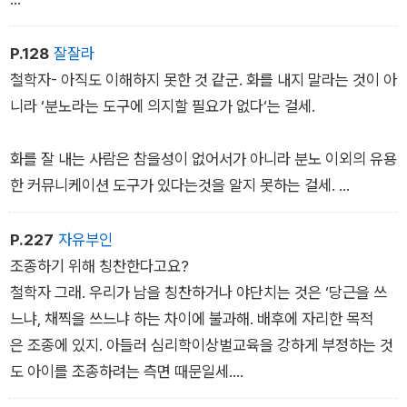
철학자- 그것은 세계가 복잡해서가 아니라 ‘자네‘가 세계를 복잡
하게 보고 있기 때문일세.
P.128
잘잘라
철학자- 아직도 이해하지 못한 것 같군. 화를 내지 말라는 것이 아
청년- 제가요?
니라 ‘분노라는 도구에 의지할 필요가 없다‘는 걸세.
철학자- 인간은 누구나 스스로 의미를 부여한 주관적인 세계에
화를 잘 내는 사람은 참을성이 없어서가 아니라 분노 이외의 유용
살고 있지. 객관적인 세계에 사는 것이 아니라네. 자네가 보는 세
한 커뮤니케이션 도구가 있다는것을 알지 못하는 걸세.
계와 내가 보는 세계가 달라. 누구와도 공유할 수 없는 세계일테
지.
그래서 ˝나도 모르게 욱해서˝라는 말이 나오는 거고, 분노를 매개
P.227
자유부인
로 커뮤니케이션을 하는 거지.
조종하기 위해 칭찬한다고요?
철학자 그래. 우리가 남을 칭찬하거나 야단치는 것은 ‘당근을 쓰
느냐, 채찍을 쓰느냐 하는 차이에 불과해. 배후에 자리한 목적
은 조종에 있지. 아들러 심리학이상벌교육을 강하게 부정하는 것
도 아이를 조종하려는 측면 때문일세.
아니아니, 그렇지 않아요. 아이의 입장에서 생각해보세요. 아이에