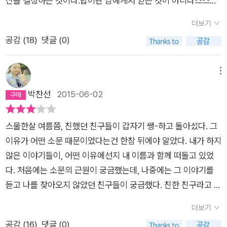
신을 결정하는 것이다.답이란 남에게서 얻는 것이 아니라스스로
통해 ‘어떻게 행복한 인생을 살 것인가?’라는 우리 모두가 궁금해
구하는 것!중요한 것은 무엇이 주어졌느냐가 아니라 주어진 것을
하는 질문에 답을 찾아가는 여정을 그렸다. 플라톤의 명저 《대화
더보기
어떻게 활용할 것인가이다.모든 인간은 같지는 않지만 대등하다.
편》을 차용한 구성으로 마치 연극을 보는 듯한 느낌을 주어 쉽고
공감 (
18
)
댓글 (0)
갓난아기까지도...타인에게 인정 받으려는 삶을 살 필요는없다.내
흥미진진하게 읽을 수 있으며, 생동감마저 느껴진다. 첫 번째 밤
가 나를 위해 내 인생을 살지 않으면,대체 누가 나를 위해 살아 준
‘트라우마를 부정하라’, 두 번째 밤 ‘모든 고민은 인간관계에서 비
단 말인가?-----유대교 교리모든 고민은 인간관계에서 비롯한
메뉴
롯된다’, 세 번째 밤 ‘타인의 과제를 버리라’, 네 번째 밤 ‘세계의 중
다.소속감이란 스스로 획득하는 것이다.더 큰 공동체의 목소리를
박찬선
2015-06-02
심은 어디에 있는가’, 다섯 번째 밤 ‘지금, 여기를 진지하게 살아간
들어라!인간이 남을 칭찬할 때 그 목적은 자기보다 능력이 뒤떨어
다’의 순서로 진행되는 철학자와 청년의 대화는 점점 긴장을 불러
지는 상대를조종하기 위한 것이라는 글귀에는 소름이 끼쳤다. 군
스물한살 여름쯤, 친했던 친구들이 갑자기 쌩-하고 돌아섰다. 그
일으키며 재미를 더한다. 특히 철학자의 주장에 이어지는 청년의
제대 복학하기 전에 아르바이트 할 때가 생각이 떠올라서다.그 때
이유가 어떤 소문 때문이었다는건 한참 뒤에야 알았다. 내가 하지
반박이 공감대를 한껏 불러일으킨다. 이 책을 감수한 문화심리학
만해도 손쉽게 알바자리를 구할 수있어서 단순 노동의 시계공장
않은 이야기들이, 어떤 이유에선지 내 이름과 함께 떠돌고 있었
자이자 《남자의 물건》의 저자인 김정운 교수도 “이 책은 다르다.
에서 일할때였다. 세명이 아홉시에 갔는데 두명은 상하차 작업이
다. 처음에는 소문의 근원이 궁금했는데, 나중에는 그 이야기를
윽박지르지 않고, 논리적으로 조곤조곤 따진다. 책 속의 청년처럼
힘들다며 말도 없이 사라졌다. 결국 나 혼자 남아 칭찬에군기가
듣고 나를 찾아오지 않았던 친구들이 궁금했다. 친한 친구라고 생
‘이건 또 뭔 소리지?’ 하는 의문이 자주 든다. 그리고 저자의 논리
남아 있어 일주일간 일을 했다.지금 생각해보니 그때는 정말 내가
각했는데, 와서 내게 따지기라도 했으면 좋았을텐데-하는 아쉬움
와 부딪히면서 책을 읽게 된다. 흥미롭다”라고 평가했다. ‘51주
일을잘 해서였다고 믿었다.....이제는 이 책의 글이 아니더라도 세
더보기
이 남았다. 그렇게 나는, 영문도 모른 채 대학시절 좋은 친구들을
연속 역대 최장기간 베스트 1위’를 기록하며 대한민국 베스트셀
상을조금은 안다고 해야하나 나이 들어 좋은 점은 경험이라는 자
공감 (
16
)
댓글 (0)