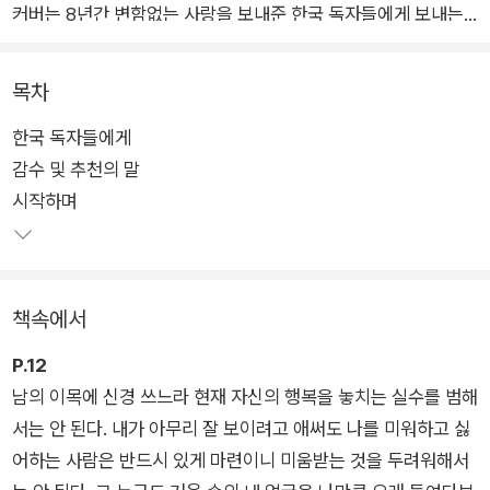
커버는 8년간 변함없는 사랑을 보내준 한국 독자들에게 보내는
두 저자의 친서와 함께, 세련된 디자인과 따뜻한 삽화로 새 옷을
입었다. 오랫동안 아들러를 연구해 온 철학자 기시미 이치로의 혜
목차
안과 일본의 대표적인 스토리텔링 작가 고가 후미타케의 필력이
한국 독자들에게
돋보이는 《미움받을 용기》는 2022년 현재 40개국 이상에서 번
감수 및 추천의 말
역 출간되었으며, 전 세계 누적 판매 1000만 부를 돌파하는 경이
시작하며
적인 기록을 세우기도 했다.
프로이트, 융과 함께 ‘심리학의 3대 거장’으로 불리는 아들러는
인간은 능력이나 환경, 과거의 트라우마와 관계없이 얼마든지 변
책속에서
할 수 있는 존재이며, 이를 위해서는 현재의 나를 있는 그대로 받
아들이고 눈앞에 놓인 문제를 직시할 ‘용기’가 필요하다고 말한
P.12
다. 이 책은 자유로워질 용기, 평범해질 용기 그리고 ‘미움받을 용
남의 이목에 신경 쓰느라 현재 자신의 행복을 놓치는 실수를 범해
기’까지, 자유롭고 행복한 삶을 위한 아들러의 가르침을 ‘철학자
서는 안 된다. 내가 아무리 잘 보이려고 애써도 나를 미워하고 싫
와 청년의 대화’ 형식으로 엮어, ‘어떻게 행복한 인생을 살 것인
어하는 사람은 반드시 있게 마련이니 미움받는 것을 두려워해서
가?’라는 인간 본연의 질문에 쉽고 명쾌한 해답을 제시해준다.