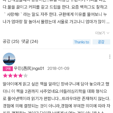
이다. 따라서 아들러는 지나간 과거도 아닌, 앞으로 다가올 미래
다.물을 끓이고 커피를 갈고 드립을 한다. 요즘 백허그도 잘하고
도 아닌, ‘지금, 여기’를 진지하게 빈틈없이 살라고 주문한다. 아
｀사랑해!｀라는 말도 자주 한다. 규환에게 이유를 물어보니 누
직 오지 않을 미래를 위해 현재의 내 삶을 포기할 이유가 없다. 그
나가 엄마랑 잘 놀아서 몰랐는데 서울로 가고나니 엄마가 많이 쓸
러다 미래의 꿈이 이뤄지지 않으면 그렇게 애써 힘겹게 보낸 오늘
쓸해보여 챙겨주고 싶단다. 배려심도 많고 따뜻하고 부드러워졌
은 아무것도 아닌 것일까? 나는 길 위에서 헛된 시간을 보낸 실패
더보기
다. 공부가 많이 중요한 고2지만, 반장된거 축하해!이번달 토론도
자일까? 절대 그렇지 않다. 아들러는 말한다. “오늘 하루 춤추듯
공감 (
25
)
댓글 (24)
서는 ｀미움받을 용기｀.베란다 가까이 앉아 햇살 받으며 읽고
즐겁게 살면 그 자체로도 충분하다, 그러다 보면 언젠가 내가 원
있다. 두번째 커피도 규환이가 타줬다. 같은 커피도 물의 양, 온도
하는 삶을 살 수 있게 될 것이다”라고. 인문+자기계발+소설이 결
에 따라 다른 맛이 난다. 좋아! 칭찬에 으쓱한 규환이는 엄마의 바
합된, 이전에 없던 ‘새로운 고전’의 탄생 “대화체라 쉽고 재미있
메뉴
리스타란다...전에 읽다 두었는데 생각보다 재미있다.지금, 여기
다. 술술 읽힌다!” “100권의 자기계발서보다 이 책 한 권이 낫
우민(愚民)ngs01
2018-01-09
가 중요하다는... 트라우마가 아닌 목적론, 용기가 필요하다는 아
다!” “지금까지의 가치관을 근본부터 흔드는 책이다!” “이 책을
들러 이론이 마음에 든다.｀지금, 현재의 순간에 내게 주어진 인
만난 건 내 인생 최대의 기적이다!” 《미움받을 용기》는 아들러 심
딸아이에게 읽고 싶은 책을 알라딘 장바구니에 담아 놓으라고 했
생의 과제에 춤 추듯 즐겁게 몰두해야한다. 그래야 내 인생을 살
리학에 관한 일본의 제1인자인 철학자 기시미 이치로의 명 해석
더니 이 책을 2권까지 사주었네요.아들러심리학을 대화 형식으
수 있다.｀｀자랑하는 사람은 열등감을 느끼는 사람. 거짓 우월
과 베스트셀러 작가인 고가 후미타케의 맛깔스러운 글이 잘 결합
로 풀어낸책이라 읽기가 편합니다...트라우마란 존재하지 않는다.
성｀｀우월성을 추구한다는건 자신의 발을 한발 앞으로 내디디
되어 새로운 형식을 선보인다. 아들러 심리학을 공부한 ‘철학
경험에 의해 결정되는 것이 아니라,경험에 부여한 의미에 따라 자
려는 의지.｀
자’와 세상에 부정적이고 열등감 많은 ‘청년’이 다섯 번의 만남을