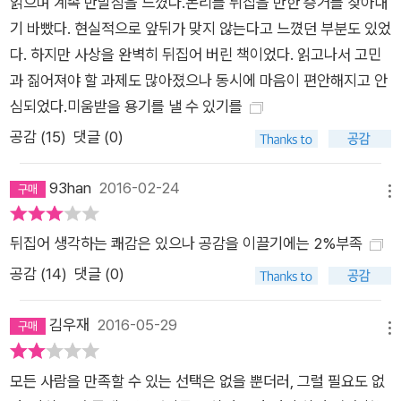
읽으며 계속 반발심을 느꼈다.논리를 뒤집을 만한 증거를 찾아내
(認定)’을 얻으려는 ‘인정욕구’를 과감히 포기해야 한다고 주장
기 바빴다. 현실적으로 앞뒤가 맞지 않는다고 느꼈던 부분도 있었
한다. 더불어 우리는 타인의 기대를 충족시키기 위해 사는 것이
다. 하지만 사상을 완벽히 뒤집어 버린 책이었다. 읽고나서 고민
아니라고 지적한다. 설령 자식이라고 할지라도 부모의 기대를 만
과 짊어져야 할 과제도 많아졌으나 동시에 마음이 편안해지고 안
족시키기 위해 사는 것이 아니기에 진학할 학교나 직장, 결혼 상
심되었다.미움받을 용기를 낼 수 있기를
대, 일상의 사소한 언행마저 강요하거나 지시하지 말아야 한다는
공감 (
15
)
댓글 (0)
것이다. 바로 아들러 심리학의 핵심 개념인 ‘과제의 분리’다. ‘공
부하는 것’은 부모의 과제가 아닌 아이의 과제, 즉 아이가 해야 할
93han
2016-02-24
메뉴
일이지 부모가 해야 할 일이 아니다. 그 선택의 최종 결과를 받아
들여야 하는 사람은 부모가 아닌 아이기 때문이다. 물론 수많은
뒤집어 생각하는 쾌감은 있으나 공감을 이끌기에는 2%부족
부모가 ‘너를 위해서’라고 말한다. 하지만 진짜 ‘너를 위해서’일
공감 (
14
)
댓글 (0)
까? 부모인 ‘나를 위해서’는 아닐까? 이러한 ‘과제의 분리’는 단순
히 부모자식 관계에서만 해당되지 않는다. 예를 들어 부당하게 화
김우재
2016-05-29
를 내는 상사가 있다면 화를 내는 것은 상사의 과제고, 그 상사의
메뉴
행동에 어떻게 반응할지는 받아들이는 사람의 과제다. 즉 아들러
모든 사람을 만족할 수 있는 선택은 없을 뿐더러, 그럴 필요도 없
는 “이것이 누구의 과제인가”를 생각하고 어디까지가 나의 과제