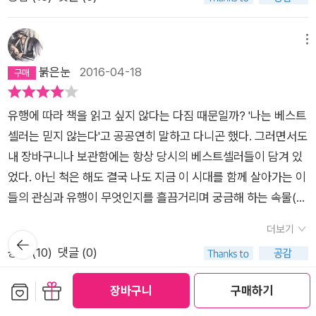
잃었다. 그 일이 있고 몇 달동안, 나는 대인기피증 비슷한 것에 시
러 역사를 다시 썼다는 평가를 받는 한편, 전 세계 40여 개국 이
산인 듯 싶다....
달렸다. 자취방 밖으로는 조금도 나가기 싫고, 누구도 만나고 싶
상에 번역 출간되어 1,000만 독자의 사랑을 받아온 《미움받을 용
지 않은- 겨우 나를 일으켜 수업만 간신히 듣고, 또 집에 혼자 앉
기》는 인문, 자기계발, 소설이 결합된 ‘새로운 고전’의 탄생이라
메뉴
아 영화만 내리 봤다. 그랬던 시절도 있었다. 그 이유가 아마도 친
고 할 수 있다. 이러한 새로운 고전을 접한 이후 당신의 삶은 어떻
붉은눈
2016-04-18
구들을 한꺼번에 잃어서가 아닐까, 라고 생각했던건 훨씬 더 뒤의
게 달라질까? 지금 바로 책 속의 청년을 따라 문을 열고 들어가보
일이었다. 그 일이, 내게 담담한 일이 되었을 때쯤에, 어쩌면 나는
자.
유행에 따라 책을 읽고 싶지 않다는 다짐 때문일까? '나는 베스트
깨달았던 것 같다. 모든 사람을 사랑하며 살 수 없고, 모든 사람들
셀러는 믿지 않는다'고 공공연히 말하고 다니곤 했다. 그러면서도
이 나를 사랑해줄 수도 없다는 것을. 이십년가까이 온몸으로 부정
내 장바구니나 보관함에는 항상 당시의 베스트셀러들이 담겨 있
하려 했던 것을 서서히 받아들이게 되면서 나는 열병을 앓았다.
었다. 아닌 척은 해도 결국 나도 지금 이 시대를 함께 살아가는 이
하지만, 열이 내렸을 때 나는 한결- 편해졌음에 분명하다. 그러니
들의 관심과 유행이 무엇인지를 흘끔거리며 궁금해 하는 속물(?)
까, 미움받을 용기. 다른 사람에게 인정받으려, 사랑받으려, 그들
이었던 것이다. 그런데 이 책은 베스트셀러가 된 지 많은 시간이
에게 속하려 나의 오늘들을 선택하는 것이 아니라 오로지 나를 위
더보기
흘러서 읽게 되었다. 몇 주 반짝였던 베스트셀러가 아니라, (내 기
뒤로가
해서, 나의 어떤 목적을 위해서 나의 오늘을 택해가는 것. 내가 옳
기
공감 (
10
)
댓글 (0)
억에는 윤동주의 <하늘과 바람과 별과 시> 초판본에게 1위를 내
고 너는 틀렸네, 그러니까 너는 나를 따라야하네- 등등의 권력투
어주기 전까지) 꽤 오랜 기간 상위에 랭크되었던 것으로 기억하
보관함담기
선물하기
쟁을 내려놓고, 이 세상을- 그러니까 ‘나’와 ‘너’를 좀 더 수평적인
장바구니
구매하기
는데, 이상하게도 상위 랭킹에서 떨어지자 비로소 이 책의 내용이
메뉴
관계로 인지할 것. 책은, 마치 스물한살의 내가 대답을 구하는 듯