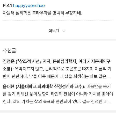
게 부모의 칭찬을 받는다는 것은 더할나위 없이 기쁜 일이잖아
P.41
happyyoonchae
요? 칭찬받고 싶어서 공부를 한다, 칭찬받고 싶어서 예의바르
아들러 심리학은 트라우마를 명백히 부정하네.
게 행동한다. 솔직히 말해서, 어린 시절에 제가 부모님께 얼마
나 칭찬받고 싶었는데요! 어른이 되고 나서도 마찬가지예요. 상사
더보기
에게 칭찬받으면 누구나 신이 날 걸요. 이는논리로는 설명
할 수 없는 본능적인 감정이라고요!
누군가의 칭찬을 받고 싶다고 바라는 것 아니면 반대로 다른 사람
추천글
을 칭찬하는 것. 이는 인간관계를 수직관계‘로 바라본다는 증거일
김정운 (『창조적 시선』 저자, 문화심리학자, 여러 가지문제연구
세, 자네가 칭찬받기를원하는 것은 수직관계에 익숙해졌기 때문
소장):
윽박지르지 않고, 논리적으로 조곤조곤 따지며 이론적 기
일세. 아들러 심리학에서는 온갖 ‘수직관계‘를 반대하고 모든 인
반이 탄탄하다. 남들 이목 때문에 내 삶을 희생하는 바보 같은 짓
간관계를 ‘수평관계‘로 만들자고 주장하네.
이 어디 있느냐는 저자의 주장은 모두 귀담아들을 만하다. 책을
윤대현 (서울대학교 의과대학 신경정신과 교수):
미움받을 용기
덮고도 계속 생각하게 된다. 주체적으로 생각하게 하는 좋은 책이
를 갖기 위해선 삶의 방향이 타인의 관심이 아니라 가치를 좇아야
다.
한다. 삶의 가치는 삶의 목표와 연관되어 있다. 결국 진정한 미움
받을 용기는 무엇을 위해 사는가에 대한 문제이다.