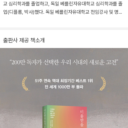
교 심리학과를 졸업하고, 독일 베를린자유대학교 심리학과를 졸
복』, 『생명의 차창에서』, 『내가 본 미래 완전판』 등이 있다.
업(디플롬, 박사)했다. 독일 베를린자유대학교 전임강사 및 명지
대학교 교수를 역임했으며, 일본 교토사가예술대학 단기대학부
에서 일본화를 전공했다. 2016년 한국으로 돌아와 여수 끝 섬에
살면서 그림 그리고, 글 쓰고, 가끔 작은 배를 타고 나가 눈먼 고
출판사 제공 책소개
기도 잡는다. 베스트셀러 『창조적 시선』, 『에디톨로지』를 비롯해
『바닷가 작업실에서는 전혀 다른 시간이 흐른다』, 『가끔은 격하
게 외로워야 한다』, 『나는 아내와의 결혼을 후회한다』, 『남자의
물건』, 『노는 만큼 성공한다』 등을 집필했다.