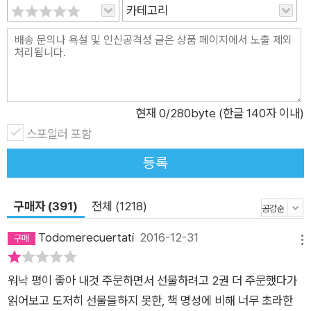
카테고리
식이 자유롭지 못하고 어딘가 불편하다고 느껴도 쉽게 바꾸지 못
하는 까닭은 그로 인해 올 변화가 두렵기 때문이다”라고. 그런데
우리는 모두 변화를 원한다. 지금보다 더 자유로운 삶, 지금보다
더 행복한 삶, 지금보다 더 성공적인 삶을 위해. 하지만 우리는 쉽
게 핑계를 대고, 쉽게 포기한다. 지금 나의 인생을 되돌아보자.
현재
0
/280byte (한글 140자 이내)
“내가 이렇게 된 것 다 걔 때문이야”, “좀 더 부자인 집에서 태어
스포일러 포함
났더라면 이렇게 살고 있지는 않을 텐데”, “요 몇 년간만 참고 견
디면 좋은 날이 올 거야”라는 식으로 과거를 탓하거나 지금 해야
등록
할 일들을 미루지는 않았는지 말이다. 철학자는 말한다. “인간은
변할 수 있고, 누구나 행복해질 수 있다”고. 단 그러기 위해서는
구매자 (391)
전체 (1218)
‘용기’가 필요하다. 자유로워질 용기, 평범해질 용기, 행복해질 용
기, 그리고 미움받을 용기. 자유롭고 행복한 삶을 원하는 당신, 지
Todomerecuertati
2016-12-31
메뉴
금 당신에게 필요한 것은 ‘용기’다. 알려지지 않은 심리학의 거장
‘아들러’ 그의 사상이 일상의 언어로 다시 태어나 우리의 고민에
워낙 평이 좋아 내것 주문하면서 선물하려고 2권 더 주문했다가
답하다 이렇게 혁신적이고도 파격적인 철학자의 답변은 바로 알
읽어보고 도저히 선물믈하지 못한, 책 명성에 비해 너무 초라한