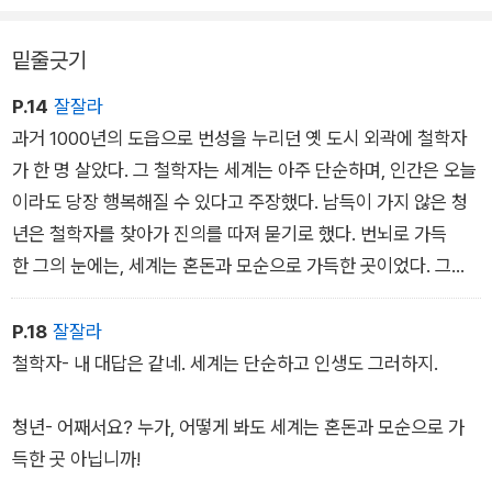
인간간계의 과제를 피하는 것이 아니라 적극적으로 받아들이는
거지. 만약 자네가 ‘세계의 중심’이라고 한다면 공동체에 공헌하
밑줄긋기
겠다는 생각을 눈곱만큼도 하지 않을 걸세. 모든 타인이 ‘나를 위
P.14
잘잘라
해 무언가를 해주는 사람’이니 굳이 내가 나서서 행동할 필요는
과거 1000년의 도읍으로 번성을 누리던 옛 도시 외곽에 철학자
없으니까. 하지만 자네도 나도 세계의 중심이 아니야. 내 발로 인
가 한 명 살았다. 그 철학자는 세계는 아주 단순하며, 인간은 오늘
간관계의 과제에 다가가지 않으면 안 되네. ‘이 사람은 내게 무엇
이라도 당장 행복해질 수 있다고 주장했다. 남득이 가지 않은 청
을 해줄까?’가 아니라 ‘내가 이 사람에게 무엇을 줄 수 있을까?’를
년은 철학자를 찾아가 진의를 따져 묻기로 했다. 번뇌로 가득
생각해야지.
한 그의 눈에는, 세계는 혼돈과 모순으로 가득한 곳이었다. 그런
- ‘나는 세계의 중심이 아니다’ 중에서
데 행복이라니? 터무니없는 얘기였다.
P.18
잘잘라
청년 - 그러면 다시 묻겠습니다. 세계는 아주 단순하다는것이 선
철학자- 내 대답은 같네. 세계는 단순하고 인생도 그러하지.
생님의 지론입니까?
청년- 어째서요? 누가, 어떻게 봐도 세계는 혼돈과 모순으로 가
철학자 - 그렇네. 세계는 믿기 힘들 정도로 단순한 곳이고, 인
득한 곳 아닙니까!
생 역시 그러하다네.