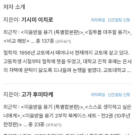
저자 소개
지은이:
기시미 이치로
저자파일
신간알림 신청
최근작 :
<미움받을 용기 (특별합본판)>
,
<질투를 마주할 용기>
,
<비교 해방>
… 총 137종
(모두보기)
철학자. 1956년 교토에서 태어나서 현재까지 교토에 살고 있다.
고등학생 시절부터 철학에 뜻을 두었고, 대학교 진학 후에는 은사
의 자택에 문턱이 닳도록 드나들며 논쟁을 벌였다. 교토대학교 대
학원 문학연구과 박사과정 만기퇴학(満期退学)을 했다. 전공은
철학, 그중에서도 서양고대철학, 특히 플라톤 철학(플라톤주의)
지은이:
고가 후미타케
저자파일
신간알림 신청
인데 그와 병행해 1989년부터 ‘아들러 심리학’을 연구했다. 아들
러 심리학과 고대철학에 관해 왕성하게 집필 및 강연 활동을 펼쳤
최근작 :
<미움받을 용기 (특별합본판)>
,
<스스로 생각하고 싶은
고, 정신과의원 등에서 수많은 ‘청년’을 상대로 카운슬링을 했다.
너에게>
,
<미움받을 용기 2부작 북케이스 세트 - 전2권 (10주년
일본아들러심리학회가 인정한 카운슬러이자 고문이다. 역서로는
한정판)>
… 총 23종
(모두보기)
알프레드 아들러의 《개인심리학강의(個人心理学講義)》《인간