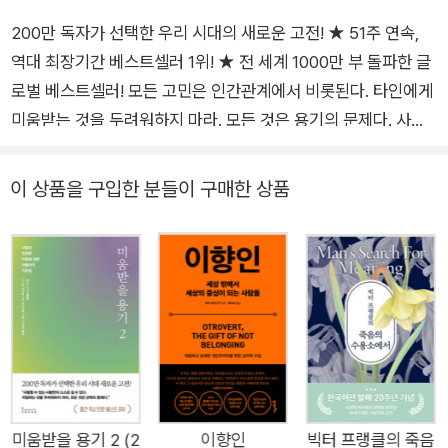
200만 독자가 선택한 우리 시대의 새로운 고전! ★ 51주 연속,
역대 최장기간 베스트셀러 1위! ★ 전 세계 1000만 부 돌파한 글
로벌 베스트셀러! 모든 고민은 인간관계에서 비롯된다. 타인에게
미움받는 것을 두려워하지 마라. 모든 것은 용기의 문제다. 사람
은 누구나 변화를 원한다. 지금보다 더 자유로운 삶, 지금보다 더
성공적인 삶, 지금보다 더 행복한 삶. 하지만 우리는 쉽게 핑계를
이 상품을 구입한 분들이 구매한 상품
대고, 쉽게 포기한다. 지금 자신의 인생을 되돌아보자. “내게 조
금 더 능력이 있었더라면”, “좀 더 부잣집에서 태어났더라면”,
“참고 견디면 언젠가 나아지겠지”라며 환경을 탓하거나 현실을
외면하지는 않았는지 말이다. 이런 우리에게 “인간은 변할 수 있
고, 누구나 행복해질 수 있다”라고 단언하는 철학자가 있다. 그간
상식으로 일컬어지던 프로이트의 ‘원인론’을 정면으로 부정하며,
자유도 행복도 모두 ‘용기’의 문제일 뿐 환경이나 능력의 문제가
아님을 보여준 알프레드 아들러(Alfred Adler)다. 2014년 출간
돼 51주 연속 베스트셀러 1위를 기록하며 대한민국에 아들러 열
미움받을 용기 2 (2
이향인
빅터 프랭클의 죽음