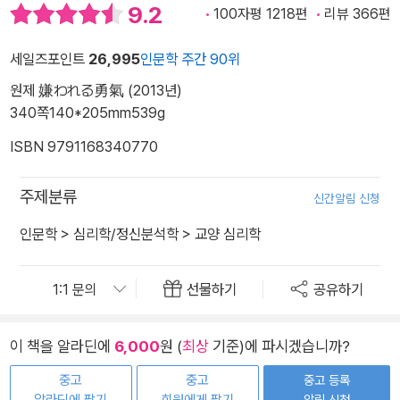
9.2
100자평 1218편
리뷰 366편
세일즈포인트
26,995
인문학 주간 90위
원제 嫌われる勇氣 (2013년)
340쪽
140*205mm
539g
ISBN 9791168340770
주제분류
신간알림 신청
인문학
>
심리학/정신분석학
>
교양 심리학
선물하기
공유하기
이 책을 알라딘에
6,000
원 (
최상
기준)에 파시겠습니까?
중고
중고
중고 등록
알림 신청