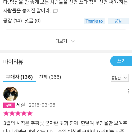
다. 당신을 안 좋게 보는 사람들을 신경 쓰다 정작 신경 써야 하는
이고, 어디까지가 타인의 과제인지 구분하고 선을 그을 줄 알아야
사람들을 놓치진 말아라.
한다고 보았다. 더불어 그 누구도 나의 과제에 개입시키지 말고,
공감 (
14
)
댓글 (0)
나 역시 타인의 과제에 개입하지 말아야 한다고 주장한다. 이렇게
‘과제의 분리’가 가능해지면 타인의 시선으로부터 자유로워질 수
있고 모든 인간관계가 여유 있고 단순해지기 때문이다. - 인생은
더보기
‘찰나의 연속’, 선이 아닌 점이다 그런데 우리는 왜 이렇게 남의 시
선을 의식하면서 사는 것일까? 바로 인생을 ‘선(線)’이라 여기고
쓰기
마이리뷰
남들이 옳다고 말하는 그 선의 인생을 살고자 하기 때문이다. 우
리가 살면서 흔히 하는 오해 중 하나가 바로 인생은 ‘산 정상에 도
구매자 (136)
전체 (366)
달하기 위한 여정’이라는 것이다. 이러한 세간의 오해조차 아들러
는 정면으로 부정한다. 만약 인생이 ‘산 정상에 도달하기 위한 여
메뉴
정’이라면 우리는 대부분의 인생을 ‘길 위’에서 보내게 되는데, 그
세실
2016-03-06
길 위에서 보내는 인생을 ‘가짜’라고 여길 참이냐는 것이다. 그러
면서 아들러는 인생은 하나의 선이 아닌 ‘점(點)의 연속’이라고
3월의 시작은 주홍빛 군자란 꽃과 함께. 한달여 꽃망울만 보여주
주장한다. 즉 인생은 ‘지금’이라는 무수한 ‘찰나’의 연속이라는 것
다 만개했을때의 감동이란...휴일 아침엔 규환이가 커피를 타준