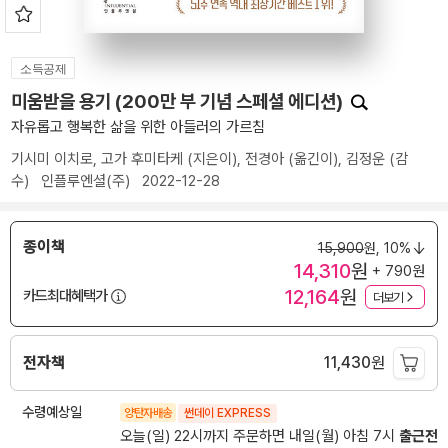
소득공제
미움받을 용기 (200만 부 기념 스페셜 에디션)
자유롭고 행복한 삶을 위한 아들러의 가르침
기시미 이치로
,
고가 후미타케
(지은이),
전경아
(옮긴이),
김정운
(감
수)
인플루엔셜(주)
2022-12-28
종이책
15,900
원,
10%
14,310
원
+ 790원
12,164
원
카드최대혜택가
더보기
전자책
11,430
원
수령예상일
양탄자배송
썬데이 EXPRESS
오늘(일) 22시까지 주문하면 내일(월) 아침 7시
출근전