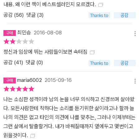
프레드 아들러(Alfred Adler)의 심리학에서 비롯되었다. 프로이
내용. 왜 이런 책이 베스트셀러인지 모르겠다.
트, 융과 어깨를 나란히 하며 ‘심리학의 3대 거장’으로 일컬어지
공감 (
56
)
댓글 (3)
고 있는 알프레드 아들러는 오스트리아 출신의 정신의학자이자
심리학자로, 긍정적 사고를 강조하는 ‘개인심리학’을 창시해 현대
최민승
2016-08-08
메뉴
심리학에 큰 영향을 끼쳤다. 그뿐 아니라 데일 카네기, 스티븐 코
비 등 자기계발의 멘토라고 불리는 사람들에게도 영향을 주어 ‘자
정신과 임상에 뛰는 사람들이보면 속터짐
기계발의 아버지’라고도 불린다. 아들러 심리학에 깊은 감명을 받
공감 (
41
)
댓글 (0)
고 인생이 송두리째 바뀐 사람들이 있었으니, 바로 기시미 이치로
(岸見一郎)와 고가 후미타케(古賀史健)다. 기시미 이치로는 그
maria6002
2015-09-16
리스철학을 공부한 철학자로 어느 날 “인간은 누구나 지금 이 순
메뉴
간부터 행복해질 수 있다”라는 아들러 심리학에 대한 강연을 듣
나는 소심한 성격이라 남의 눈을 너무 의식하고 신경쓰며 살아왔
고는 아들러 심리학을 함께 공부하기 시작했다. 그 결과 지금은
다. 모든사람한테 착하다는 소리를 듣기위한 삶이라고나 할까 늘
아들러 심리학에 관한 한 누구보다 전문가가 되었다. 고가 후미타
나의 의견은 없고 타인의 의견에 나를 맞추는, 그러나 이제부터는
케는 전문 작가로 고민 많던 20대 시절에 아들러 심리학을 만난
그런 삶에서 탈출할거다. 내가 바꿔질때까지 옆에두고 몇번이고
후 세계관이 바뀌고 아들러 심리학에 심취하게 되었다. 이러한 두
읽을것이다.
사람이 만나 개인의 행복에 대한 답을 주는 것은 물론, 자신과 세