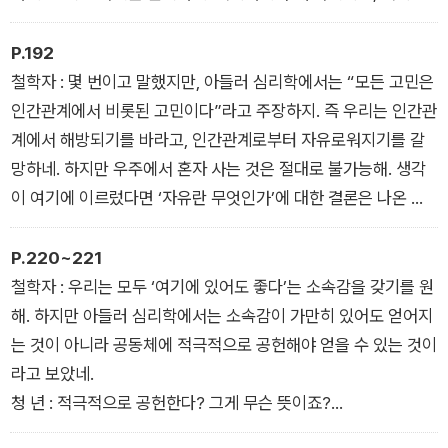
- ‘트라우마란 존재하지 않는다’ 중에서
부터가 타인의 과제인가. 냉정하게 선을 긋는 걸세. 그리고 누구
도 내 과제에 개입시키지 말고, 나도 타인의 과제에 개입하지 않
P.192
는다. 이것이야말로 구체적이고도 대인관계의 고민을 단숨에 해
철학자 : 몇 번이고 말했지만, 아들러 심리학에서는 “모든 고민은
결할 수 있는, 아들러 심리학만의 획기적인 점이라고 할 수 있지.
인간관계에서 비롯된 고민이다”라고 주장하지. 즉 우리는 인간관
청 년 : ……아하, 오늘의 과제가 ‘자유’라고 했던 의미를 조금은 알
계에서 해방되기를 바라고, 인간관계로부터 자유로워지기를 갈
것 같습니다.
망하네. 하지만 우주에서 혼자 사는 것은 절대로 불가능해. 생각
철학자 : 그래. 우리는 지금 ‘자유’에 관해 논하려는 걸세.
이 여기에 이르렀다면 ‘자유란 무엇인가’에 대한 결론은 나온 것
- ‘인간관계의 고민을 단숨에 해결하는 방법’ 중에서
이나 마찬가지라네.
청 년 : 뭔데요?
P.220~221
철학자 : 단적으로 말해 “자유란 타인에게 미움을 받는 것”일세.
철학자 : 우리는 모두 ‘여기에 있어도 좋다’는 소속감을 갖기를 원
청 년 : 네? 무슨 말씀이신지?
해. 하지만 아들러 심리학에서는 소속감이 가만히 있어도 얻어지
철학자 : 자네가 누군가에게 미움을 받는 것. 그것은 자네가 자유
는 것이 아니라 공동체에 적극적으로 공헌해야 얻을 수 있는 것이
롭게 살고 있다는 증거이자 스스로의 방침에 따라 살고 있다는 증
라고 보았네.
표일세.
청 년 : 적극적으로 공헌한다? 그게 무슨 뜻이죠?
- ‘진정한 자유란 무엇인가’ 중에서
철학자 : ‘인생의 과제’에 직면하는 걸세. 즉 일, 교우, 사랑이라는