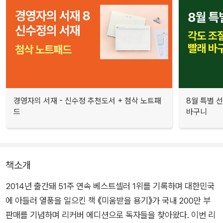
경영자의 서재 - 신수정 추천도서 + 첨삭 노트패
8월 특별 선
드
바구니
책소개
2014년 출간돼 51주 연속 베스트셀러 1위를 기록하며 대한민국
에 아들러 열풍을 일으킨 책 《미움받을 용기》가 국내 200만 부
판매를 기념하며 리커버 에디션으로 독자들을 찾아왔다. 이번 리