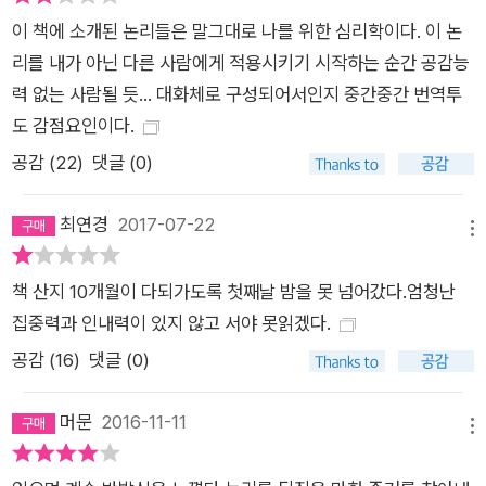
기’의 문제일 뿐 환경이나 능력의 문제가 아니다. 그저 우리 안에
이 책에 소개된 논리들은 말그대로 나를 위한 심리학이다. 이 논
변하고자 하는 용기, 앞으로 나아가려고 하는 용기, 미움받을 수
리를 내가 아닌 다른 사람에게 적용시키기 시작하는 순간 공감능
있는 용기가 있다면 우리의 인간관계는 한순간에 달라지고 행복
력 없는 사람될 듯... 대화체로 구성되어서인지 중간중간 번역투
해질 수 있을 것이다. 이것이 아들러가 말하는 자유롭고 행복한
도 감점요인이다.
삶에 관한 핵심이다. 이렇게 혁신적인 아들러 심리학을 처음으로
공감 (
22
)
댓글 (0)
대중에게 소개하는 책, 《미움받을 용기》를 통해 그 구체적이고
실질적인 처방을 만나보자. - ‘트라우마’란 존재하지 않는다 약 1
최연경
2017-07-22
00년 전, 아들러는 현재 트라우마 이론으로 널리 알려진 프로이
메뉴
트의 ‘원인론’을 부정하고 사람은 현재의 ‘목적’을 위해 행동한다
책 산지 10개월이 다되가도록 첫째날 밤을 못 넘어갔다.엄청난
는 ‘목적론’을 내놓았다. 심리학의 전성시대라고 할 수 있는 오늘
집중력과 인내력이 있지 않고 서야 못읽겠다.
날에 거의 상식처럼 되어버린 트라우마를 부정한다는 것, 그것도
이미 100년 전에 그랬다는 것 자체가 많은 사람에게 충격일지 모
공감 (
16
)
댓글 (0)
른다. 하지만 자신의 문제를 과거의 ‘그 사건’ 탓으로 돌리며 결정
머문
2016-11-11
적인 순간마다 트라우마에 발목을 잡혔던 이들이라면 아들러의
메뉴
주장에 귀가 솔깃할 것이다. - 인정욕구를 포기하고 과제를 분리
하라 아들러는 또한 자유롭고 행복한 삶을 위해서는 타인의 ‘인정