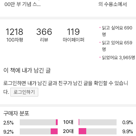
00만 부 기념 스페
의 수용소에서
풍을 일으킨 책 《미움받을 용기》가 국내 200만 부 판매를 기념
셜 에디션)
하며 리커버 에디션으로 독자들을 찾아왔다. 이번 리커버는 8년
간 변함없는 사랑을 보내준 한국 독자들에게 보내는 두 저자의 친
읽고 싶어요 690
1218
366
119
서와 함께, 세련된 디자인과 따뜻한 삽화로 새 옷을 입었다. 오랫
명
100자평
리뷰
마이페이퍼
동안 아들러를 연구해 온 철학자 기시미 이치로의 혜안과 일본의
읽고 있어요 659
대표적인 스토리텔링 작가 고가 후미타케의 필력이 돋보이는 《미
명
읽었어요 3,965명
움받을 용기》는 2022년 현재 40개국 이상에서 번역 출간되었
으며, 전 세계 누적 판매 1000만 부를 돌파하는 경이적인 기록을
이 책에 내가 남긴 글
세우기도 했다. 프로이트, 융과 함께 ‘심리학의 3대 거장’으로 불
로그인하면 내가 남긴 글과 친구가 남긴 글을 확인할 수 있습니
리는 아들러는 인간은 능력이나 환경, 과거의 트라우마와 관계없
다.
로그인하기
이 얼마든지 변할 수 있는 존재이며, 이를 위해서는 현재의 나를
있는 그대로 받아들이고 눈앞에 놓인 문제를 직시할 ‘용기’가 필
요하다고 말한다. 이 책은 자유로워질 용기, 평범해질 용기 그리
구매자 분포
고 ‘미움받을 용기’까지, 자유롭고 행복한 삶을 위한 아들러의 가
10대
0.9%
2.5%
르침을 ‘철학자와 청년의 대화’ 형식으로 엮어, ‘어떻게 행복한 인
20대
9.9%
9.2%