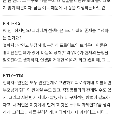
는 안 된다. 그 누구도 거울 속의 내 얼굴을 나만큼 오래 들여다보
지 않기 때문이다. 남들 이목 때문에 내 삶을 희생하는 바보 같은
짓이 어디 있느냐는 저자의 주장은 일상의 인간관계에서뿐 아니
라 페이스북의 ‘좋아요’나 트위터의 ‘RT(리트윗)’를 죽어라 누르
P.41~42
며 ‘싸구려 인정’에 목매어 사는 사람들이라면 모두 귀담아 들을
청 년 : 잠시만요! 그러니까 선생님은 트라우마의 존재를 부정하
만하다.
는 건가요?
- ‘감수 및 추천의 말’ 중에서
철학자 : 단연코 부정하네. 분명히 프로이트의 트라우마 이론은
흥미진진한 데가 있어. 마음의 상처(트라우마)가 현재의 불행을
일으킨다고 생각하지. 인생을 거대한 ‘이야기’라고 봤을 때, 그 이
해하기 쉬운 인과법칙과 드라마틱한 전개가 사람들의 마음을 사
로잡고 놓아주지 않는 매력이 있어. 하지만 아들러는 트라우마 이
P.117~118
론을 부정하면서 이렇게 말했네. “어떠한 경험도 그 자체는 성공
철학자 : 인간은 모두 인간관계로 고민하고 괴로워하네. 이를테면
의 원인도 실패의 원인도 아니다. 우리는 경험을 통해서 받은 충
부모님과 형과의 관계일 수도 있고, 직장동료와의 관계일 수도 있
격-즉 트라우마-으로 고통받는 것이 아니라, 경험 안에서 목적에
지. 그리고 지난번에 자네가 말했지? 더 구체적인 방법이 필요하
맞는 수단을 찾아낸다. 경험에 의해 결정되는 것이 아니라, 경험
다고. 내 제안은 이것이네. 먼저 ‘이것은 누구의 과제인가’를 생각
에 부여한 의미에 따라 자신을 결정하는 것이다”라고.
하게. 그리고 과제를 분리하게. 어디까지가 내 과제이고, 어디서