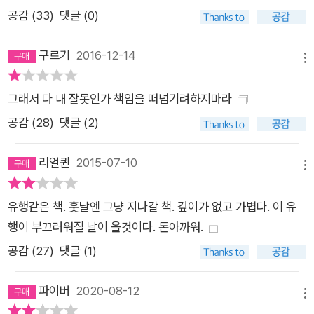
공감 (
33
)
댓글 (0)
계를 바라보는 눈 자체를 바꿀 정도로 힘이 있는 아들러 심리학을
쉽고 재미있게 구성해 《미움받을 용기》를 내놓았다. 아들러 심리
구르기
2016-12-14
학은 그동안 프로이트와 융에 가려 대중적으로는 잘 언급되지 않
메뉴
았지만 고민이 많은 현대인들에게 실질적인 도움을 줄 수 있는 유
그래서 다 내 잘못인가 책임을 떠넘기려하지마라
용한 생활철학이다. 여기에 시대를 읽는 유쾌한 문화심리학자 김
정운 교수의 감수까지 더해 내용의 깊이를 더했다. 아들러 심리학
공감 (
28
)
댓글 (2)
은 ‘용기의 심리학’이다 인간은 사회적 존재다. 우주에 나 홀로 남
은 것이 아닌 이상 우리는 인간관계 속에서 살아갈 수밖에 없다.
리얼퀸
2015-07-10
메뉴
그렇기에 아들러는 “인간의 고민은 전부 인간관계에서 비롯된 고
민이다”라고 말한다. 어떤 종류의 고민이든 거기에는 반드시 타
유행같은 책. 훗날엔 그냥 지나갈 책. 깊이가 없고 가볍다. 이 유
인과의 관계가 얽혀 있게 마련이라는 것이다. 따라서 행복해지기
행이 부끄러워질 날이 올것이다. 돈아까워.
위해서는 인간관계로부터 자유로워져야 하고, 그렇게 되기 위해
공감 (
27
)
댓글 (1)
서는 타인에게 미움받는 것을 두려워해서는 안 된다고 강조했다.
즉 ‘미움받을 용기’를 가져야만 비로소 자유로워지고 행복해진다
파이버
2020-08-12
메뉴
는 뜻이다. 즉 모든 것은 ‘용기’의 문제다. 자유도 행복도 모두 ‘용