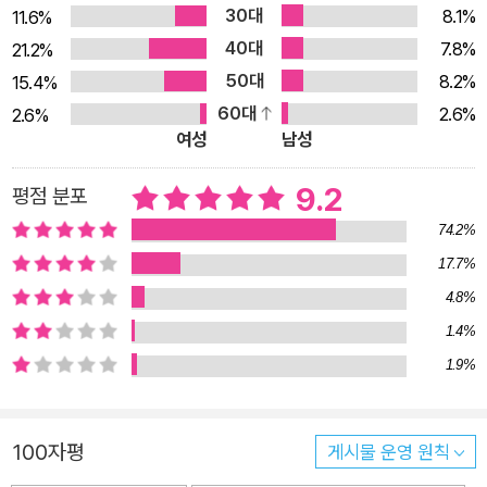
생을 살 것인가?’라는 인간 본연의 질문에 쉽고 명쾌한 해답을 제
30대
8.1%
11.6%
시해준다. 국내 200만 부 돌파 기념 《미움받을 용기》 리커버 에
40대
7.8%
21.2%
디션 출간! ”당신은 미움받을 용기를 가졌는가?“ 지금까지의 가
50대
8.2%
15.4%
치관을 근본부터 흔드는 우리 시대 새로운 고전! 왜 당신은 변하
60대
2.6%
2.6%
지 않는가? 왜 당신은 지금 행복을 실감하지 못하는가? 평범한
여성
남성
직장인 A. 그에게는 고민이 하나 있는데, 바로 어릴 때부터 성격
9.2
평점 분포
이 어두워 사람들과 쉽게 친해지지 못하는 것. 그런 탓에 친구도
얼마 없다. 직장생활은 그럭저럭 잘하고 있다고 생각하지만, 회식
74.2%
자리나 외부 미팅 등 익숙지 않은 자리에만 가면 이러한 성격이
17.7%
그대로 드러나는 것이 문제다. 언제까지 다른 사람들과의 관계 때
4.8%
문에 전전긍긍하며 살아야 할까. 이런 A의 고민에 “성격은 타고
1.4%
난 것도 아니고, 바꿀 수 없는 것도 아닌, 본인이 원해서 선택한
1.9%
것이다”라고 답변을 한 괴짜 철학자가 있다. 철학자에 의하면 사
람의 성격은 유전이나 환경에 의해 결정되는 것이 아니다. 철학자
는 말한다. “우리는 어린 시절의 일들을 모두 기억하지 못하고,
100자평
게시물 운영 원칙
단지 열 살 전후로 자신의 생활양식을 결정할 뿐이다. 그 생활양