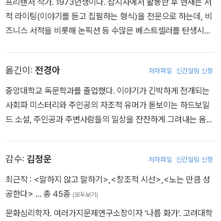
프리랜서 작가. 1973년생이다. 잡지사에서 활동한 후 현재는 서
은 왜 신경증에 걸리는 걸까(人はなぜ神経症になるのか)》가
적 라이팅(이야기를 듣고 집필하는 형식)을 전문으로 하는데, 비
있으며, 저서로는 《아들러 심리학 입문(アドラー心理学入門)》
즈니스 서적을 비롯해 논픽션 등 수많은 베스트셀러를 탄생시켰
외 다수가 있다.
다. 리듬감과 현장감 넘치는 인터뷰 원고로 정평이 나 있으며, 인
터뷰집 《열여섯 살의 교과서(16歳の教科書)》 시리즈는 총 70
옮긴이:
전경아
저자파일
신간알림 신청
만 부가 넘게 팔렸다. 20대의 끄트머리에 ‘아들러 심리학’을 접하
고 상식을 뒤엎는 사상에 큰 충격을 받았다. 그 후 몇 년에 걸쳐
중앙대학교 독문학과를 졸업했다. 이야기가 긴박하게 전개되는
기시미 이치로 씨를 찾아가 아들러 심리학의 본질에 대해 문답식
사회파 미스터리와 주인공의 자조적 유머가 돋보이는 하드보일
으로 배웠고, 그리스철학의 고전, 대화 형식을 취한 《대화편(對
드 소설, 주인공과 주변사람들의 일상을 잔잔하게 그려내는 옴니
話篇)》을 모티브로 삼아 이 책을 집필했다. 단독 저서로는 《스무
버스 형식의 만화를 좋아하지만 재미난 이야기라면 장르를 가리
살의 나에게 추천하고 싶은 문장 강의(20歳の自分に受けさせ
지 않고 좋아한다. 앞으로 재미있고 좋은 책을 소개하는 게 꿈이
감수:
김정운
たい文章講義)》가 있다.
저자파일
신간알림 신청
다. 현재 출판 번역 에이전시 베네트랜스에서 일본어 전속번역가
로 활동하면서 그 꿈을 이루려고 부단히 노력 중이다. 옮긴 책으
최근작 :
<말하지 않고 말하기>
,
<창조적 시선>
,
<노는 만큼 성
로는 『미움받을 용기 1~2』, 『고양이 여관 미아키스』, 『유리 멘탈
공한다>
… 총 45종
(모두보기)
을 위한 좋은 심리 습관』, 『전쟁터로 가는 간호사』, 『애쓰지 않을
문화심리학자. 여러가지문제연구소장이자 ‘나름 화가’. 고려대학
래, 고양이 미이처럼』, 『필요가 피로가 되지 않게』, 『3미터의 행