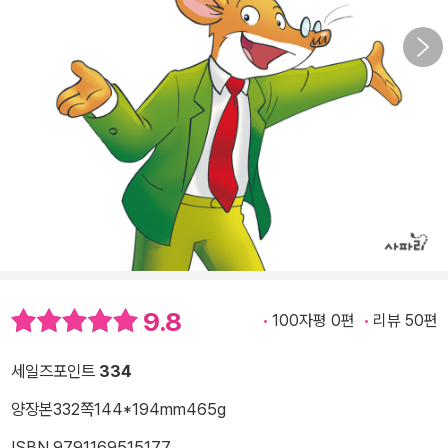
9.8
100자평 0편
리뷰 50편
세일즈포인트
334
양장본
332쪽
144*194mm
465g
ISBN 9791169515177