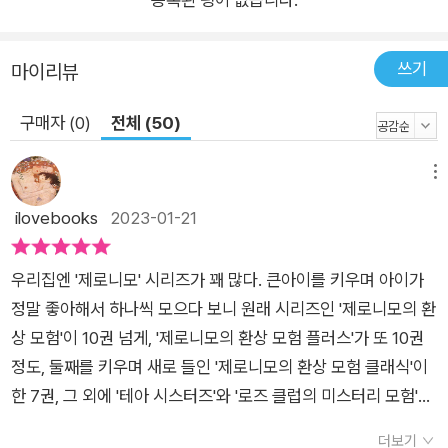
처럼 어떠한 경계와 한계 없이 뻗어 나갈 수 있다는 격려도 함께.
쓰기
마이리뷰
구매자 (0)
전체 (50)
메뉴
ilovebooks
2023-01-21
우리집엔 '제로니모' 시리즈가 꽤 많다. 큰아이를 키우며 아이가
정말 좋아해서 하나씩 모으다 보니 원래 시리즈인 '제로니모의 환
상 모험'이 10권 넘게, '제로니모의 환상 모험 플러스'가 또 10권
정도, 둘째를 키우며 새로 들인 '제로니모의 환상 모험 클래식'이
한 7권, 그 외에 '테아 시스터즈'와 '로즈 클럽의 미스터리 모험'이
한 권씩..ㅋㅋ 그 외에는 도서관에서 꾸준히 빌려보기도 했다. 그
더보기