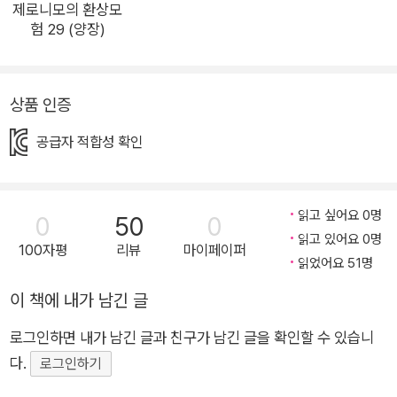
가득한 그림은 어린이 독자들에게 실제 판타지 세계에서 제로니
제로니모의 환상모
험 29 (양장)
모와 함께 모험하는 것 같은 생생함을 전달한다. 또한 인물의 감
정과 행동에 따라 크기는 물론이고 모양이 자유자재로 달라지는
글씨는 책 속 등장인물과 이야기에 더욱 몰입하게 만들어 긴 이야
상품 인증
기지만 결코 지루하지 않은 색다른 책 읽기의 세계로 안내할 것이
다. 고귀한 황금과도 같은 우정의 힘을 모아! 《판타지 제국을 구
공급자 적합성 확인
할 전설의 왕관을 찾아서》에서 제로니모는 어엿한 용사로 자라난
플로리아 여왕님의 딸 알리나 공주와 함께 위험천만한 ‘일곱 가지
비밀의 섬’으로 모험을 떠난다. 제로니모와 알리나 공주의 ‘왕관
읽고 싶어요 0명
0
50
0
원정대’는 발걸음을 내딛는 여정마다 엄청난 난관에 맞닥뜨리지
읽고 있어요 0명
100자평
리뷰
마이페이퍼
읽었어요 51명
만 오히려 특별한 친구들을 하나둘 얻게 되면서 더욱 강해져 간
다. 그리고 그 친구들에 대한 믿음과 진정 어린 우정 덕분에 일곱
이 책에 내가 남긴 글
가지 비밀의 섬으로 한 발 한 발 다가가게 된다. 두렵고 자신 없어
로그인하면 내가 남긴 글과 친구가 남긴 글을 확인할 수 있습니
포기하고 싶은 순간순간마다 주저앉지 않고 앞으로 나아갈 수 있
다.
로그인하기
는 힘, 간절하게 원하던 바를 마침내 이루어 내게 하는 원동력은
바로 함께 동고동락하는 친구들이 보여 준 고귀한 우정이었다. 어