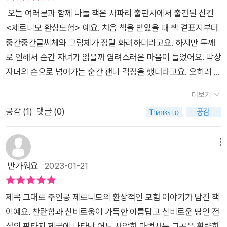
후기는 출판사로부터 도서를 제공받아 솔직하게 작성하였습니
험을 읽으면서 다양한 캐릭터와 이야기에 감탄했는데이번 모험
로리아 여왕은 안개가 낀 듯 어두운 표정을 지으며 말한다. '기사
​​ 오늘 여러분과 함께 나눌 책은 사파리 출판사에서 출간된 신긴
다.#제로니모의환상모험 #판타지제국 #제로니모 #사파리 #초
을 떠나게 된것도 함께 한 이들과의 모험 이야기도 재미있었고상
님, 시간이 없어요... 판타지 세계가 또다시 커다란 위험에 빠졌거
<제로니모 환상모험> 예요. 처음 책을 받았을 때 책 곁표지부터
등도서 #환상모험
상을 해본적이 없던 일들을 책속에서 만날수 있어서 좋았던 것 같
든요. 이 세계가 희망을 되찾으려면 용감한 기사님의 도움이 절실
중간중간글씨체와 그림체가 정말 화려하더라고요. 하지만 두깨
고아이와 함께 읽으면서 긴장을 하기도 하고 함께 모험을 떠나는
해요!' 판타지 세계의 오래된 숙적인 보이지 않는 군대가 화합의
로 인해서 순간 자녀가 읽을까 염려스러운 마음이 들었어요. 막상
느낌을 받은것도 좋았다. 이책을 읽을때마다 책속의 글자가 일
보석을 훔쳐가 판타지 세계 전체가 큰 위험에 빠진 상황이었다.
자녀의 손으로 넘어가는 순간 괜나 걱정을 했더라고요. 오히려 책
정하지 않고 다양한 모양으로 되어 있는것이 신기하기도 하고 재
판타지 제국을 구하려면 판타지 제국의 왕관을 찾아야만 했는데,
속에 담긴 내용이 지루하지 않고 정말 재밌더라고요. 이번 30권
미있기도 하고 아이의 흥미를 끄는 이유중 하나이기도 해서 매력
더보기
제로니모는 여왕의 부탁을 받아 전설 속 왕관을 찾으러 일곱 가지
은 화합의 보석을 도난당한 내용으로 시작해요. 보석이 만들어진
적이고딱딱한 소설 책이 아니라 판타지에 딱인것 같아서 더 집중
공감 (
1
)
댓글 (0)
비밀의 섬으로 떠나게 된다. 그렇게 플로리아 여왕님의 딸 알리나
시기는 판타지 세계가 시작하던 시기까지 거슬러 올라갈 만큼 역
하게 되고 이야기속에 빠져들수 있게 해주는 것 같아서 계속 다음
공주, 용 조련사이자 알리나 공주의 수호 기사인 로리안와 함께
사를 가지고 있어요. 이런 정에 사라진 보석은 단순히 아주 오래
이야기를 기대하고 기다리게 된다.그리고 모험을 떠나서 벌어지
일곱 가지 비밀의 섬으로 떠나는 모험이 시작된다. 그들은 황금빛
된 보석의 의미를 넘어 상징적인 보석이었어요. 그런데 절망적이
메뉴
는 이야기를 통해 아이의 상상력이 풍부해지고함께 일을 해결하
다리를 가진 거대한 거미를 만나고, 아주 끔찍하고 무서운 악몽에
게도 도둑에 대해서 아무런 단서도 발견할 수 없었어요. 그러니까
반가워요
2023-01-21
는 느낌을 받을수 있어서 뿌듯하다는 아이와 함께 읽어서 늘 좋게
서나 볼 것 같은 머리 세개 달린 공포스러운 뱀과 마주하고, 거대
여왕님의 근심과 백성들의 걱정과 염려가 얼마나 켰겠어요. 자녀
다가온다. [출판사로부터 도서 협찬을 받았고 본인의 주관적
하고 뾰족한 이빨을 가진 용광로 물고기를 피해 바다 동굴로 숨기
와 함께 책을 열심히 읽는데 절반이 넘어간 후 판타지 제국의 왕
인 견해에 의하여 작성함]
제목 그대로 주인공 제로니모의 환상적인 모험 이야기가 담긴 책
도 하고, 거대한 바위산의 모습을 한 돌 거인과 일곱 가지 시험을
관으로 향하는 길에 오솔길 7개의 시험을 통과해야 난관을 만나
이예요. 찬란함과 신비로움이 가득한 아름답고 신비로운 땅인 전
치르기도 한다. 과연 제로니모와 일행들은 왕관을 찾아 판타지 제
게 되요. 한명의 승리한 자만이 갈 수 있는 길에 대한 내용을 볼
설의 판타지 제국에 나타난 어느 사악한 마법사는 그곳을 황량한