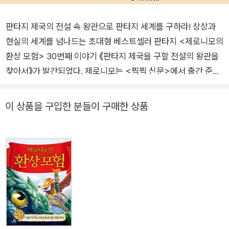
판타지 제국의 전설 속 왕관으로 판타지 세계를 구하라! 상상과
현실의 세계를 넘나드는 초대형 베스트셀러 판타지 <제로니모의
환상 모험> 30번째 이야기 《판타지 제국을 구할 전설의 왕관을
찾아서》가 발간되었다. 제로니모는 <찍찍 신문>에서 출간 준비
중인 판타지 세계 이야기를 담은 팝업 책을 검토하다 책 속 판타
지 세계로 빨려 들어간다. 그리고 어느 때보다 심각한 위기에 빠
이 상품을 구입한 분들이 구매한 상품
진 판타지 세계를 구하려면 전설 속 왕관을 찾아 판타지 제국을
부활시켜야 한다는 사실을 알게 된다. 결국 제로니모는 엄청난 위
험을 무릅쓰고 플로리아 여왕님의 딸 알리나 공주, 용 조련사이자
알리나 공주의 수호 기사인 로리안와 함께 판타지 제국을 부활시
킬 전설 속 왕관을 찾아 떠난다. 언제나 창의적인 이야기와 상상
이상의 전개로 무한한 판타지 세계를 소개해 온 <제로니모의 환
상 모험>은 이번에도 특별한 이야기로 어린이 독자들에게 재미
와 기쁨을 선사한다. 특히 만화를 보는 듯, 게임을 하는 듯 입체감