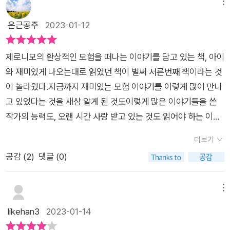
정과 동작을 시각적으로도 느껴지게끔 표현하는 그림 글자덕분
메뉴
성깔머리 더럽지옹 준장, 짜증 복통쿠스 준장 등이다. 그런가 하
에 지루할 틈없이 이야기 속으로 빠져들어가게 만들어 주니 말이
은근공주
2023-01-12
면 제로니모의 표현도 한 몫 한다. '이런, 모차렐라치즈 천 개에 코
다. 타임머신을 타고 공룡이 살았던 쥐라기로 시간 여행을 떠났
박을 일이!'라든가 '고양이 꼬리에 두드려 맞을 일이' 같은 표현들
던 1권을 아이와 함께 읽었던 것이 엊그제 같은데, 어느새 30권
은 분명 이 책을 읽는 아이들의 어휘나 표현력을 크게 키워줄 것
제로니모의 환상적인 모험을 떠나는 이야기를 담고 있는 책, 아이
이 나왔다니 그만큼 어린이들에게 사랑을 받은 시리즈라는 생각
이다.30권을 시작하면서 앞부분은 너무 헤맸다. 하~ 세상에! 어
와 재미있게 나오는대로 읽었던 책이 벌써 서른번째 책이라는 것
이 새삼 든다. 이번에 만난 30권에서는 판타지 제국을 부활시킬
린이 책의 세계관이 이렇게까지 복잡할 일인가? 싶었는데 게임
이 놀라웠다.지금까지 재미있는 모험 이야기를 이렇게 많이 만나
전설 속 왕관을 찾아 떠나는 제로니모의 모험 이야기가 펼쳐진다.
이나 판타지 소설에 익숙한 아이들에게는 그다지 어렵지 않을 수
고 있었다는 것을 새삼 알게 된 것도이렇게 많은 이야기들을 쓴
쥐토피아의 시원한 가을날, 제로니모는 자신의 출판사에서 곧 출
도 있겠구나 싶었다. 그리고 한 번 이해하고 나면 사실 그 세계관
작가의 능력도, 오랜 시간 사랑 받고 있는 것도 읽어야 하는 이유
간할 예정인 팝업책을 보려던 참이었다. 제로니모는 찍찍 랜드에
의 연장선에 있으니 아이들은 쉽게 적응할 것이다.중요한 것은 천
였다. 주인공 제로니모, 제로니모 스틸턴은 책을 보고 있다가 향
서 가장 유명한 신문인 <찍찍 신문>의 편집장이다. 다음 날 인쇄
더보기
방지축 제멋대로인 알리나 멋대로 공주가 모험을 통해 여러 인물
기롭고 따뜻한 바람에책속으로 들어가게 되고 그곳은 판타지의
하기 전에 한 장 한 장 확인해보기 위해 책장을 넘기다가, 갑자기
공감 (
2
)
댓글 (0)
들에게 옳고 그름을 배우며 성장해 나가는 것처럼 아이들도 이 책
세계. 그곳에서 플로리아 여왕님을 만나게 된다.판타지 세계를 위
눈앞에 불꽃이 번쩍하더니 향기롭고 따뜻한 돌풍이 제로니모를
을 통해 그런 깨달음을 얻을 것이라는 사실이다. 나와 너무 달라
협하는 세력들에게서 구할수 있는 방법은 전설의 왕관을 구해오
책 속으로 끌고 들어가게 된다. 그렇게 눈 깜짝할 사이, 알 수 없
서 사사건건 화가 나게 하는 인물에게도 배울 것이 있다거나 악한
는 것,왕관을 구하기 위해 제로니모는 알리나 공주와 백호랑이 알
메뉴
는 힘에 이끌려 책 속 판타지 세계로 빨려 들어간 제로니모는 요
사람이라고 해서 무조건 나쁘기만 한 것은 아니라는 사실 등 제로
바, 로리안과 에메랄드 용 나레크와 함께 떠나게 되고 과연, 전설
likehan3
2023-01-14
정들의 여왕이자 판타지 세계의 여왕인 플로리아 플라라 여왕님
니모의 모험을 따라 흥미진진하게 여행하며 성장할 수 있다.*이
의 왕관을 찾아올수 있을까? 지금까지 나온 제로니모의 환상 모
이 사는 크리스털성에 도착한다. 제로니모를 반갑게 맞이한 플