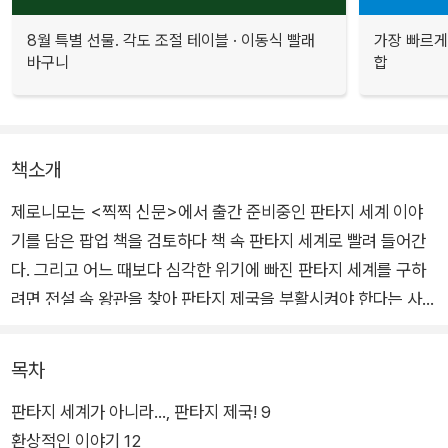
8월 특별 선물. 각도 조절 테이블 · 이동식 빨래
가장 빠르게
바구니
합
책소개
제로니모는 <찍찍 신문>에서 출간 준비중인 판타지 세계 이야
기를 담은 팝업 책을 검토하다 책 속 판타지 세계로 빨려 들어간
다. 그리고 어느 때보다 심각한 위기에 빠진 판타지 세계를 구하
려면 전설 속 왕관을 찾아 판타지 제국을 부활시켜야 한다는 사실
을 알게 된다. 결국 제로니모는 엄청난 위험을 무릅쓰고 플로리아
여왕님의 딸 알리나 공주, 용 조련사이자 알리나 공주의 수호 기
목차
사인 로리안와 함께 판타지 제국을 부활시킬 전설 속 왕관을 찾아
판타지 세계가 아니라…, 판타지 제국! 9
떠난다.
환상적인 이야기 12