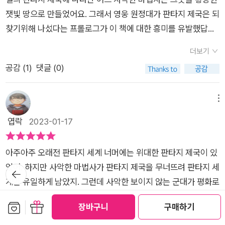
국을 구하고 부활시킬 수 있을까? 책 속에는 판타지 제국의 열
수 있어요. 과연 진정한 승자는 누구일까요? 이 책은 요즘 시중에
잿빛 땅으로 만들었어요. 그래서 영웅 원정대가 판타지 제국은 되
쇠가 별도로 들어 있다. 책을 읽으며 판타지 제국의 열쇠 표시가
만나는 책들과 다른 부분들이 있습니다. 이것이 장점이라고 생각
찾기위해 나섰다는 프롤로그가 이 책에 대한 흥미를 유발했답니
있는 곳마다 열쇠를 놓아 두면 열쇠 구멍으로 특별한 단어를 찾을
해ㅛ. 이 책은 거친 단어나 문장들로 구성되어 있지 않아요. 뿐만
다. 찍찍랜드에서 가장 유명한 신문의 편집장인 제로니모 스틸턴
수 있다. 그 단어들을 모아서 특정 페이지에 적으면 새 황제가 전
아니라 자극적인 내용들도 없어요. 놀랍게도 이 책은 깊은 맛을
더보기
이 새로운 팝업책이 완벽하게 마무리 되었는지 꼼꼼하게 살피던
하는 메시지를 멋지게 완성해볼 수 있으니 놓치지 말자. 모험이
내는 국물과 같은 잔잔한 감동이 있고 책을 손에서 내려놓지 못하
공감 (
1
)
댓글 (0)
중 알 수 없는 힘에 이끌려 책 속으로 들어오게 되요. 자신이 보던
끝나면 주인공 제로니모는 다시 <찍찍 신문>을 만드는 저널리
게 만든 매력이 있어요. 뿐만 모험, 용기, 희망 등에 대한 여운을
책으로 들어가는 마법같은 일이 저희 아이에게는 신기하게 느껴
스트로 돌아 온다. 우리가 책장을 덮으면 허구의 이야기 세계에서
느끼게 만드는 요소들로 구성되어 있어요. 여러분도 자녀들과 맛
진 것 같아요. 자신도 읽던 책 속의 나라로 가보고 싶다고 말하길
메뉴
다시 현실로 돌아오는 것처럼 말이다. 이번 방학에는 전 세계 어
보시길 바래요. [이 글은 출판사로부터 책을 제공받아 자유롭게
래 제가 집중하면 된다고 웃으며 말해주기도 했어요. 제로니모는
엽락
2023-01-17
린이의 친구 제로니모와 함께 아주 특별한 환상 모험을 떠나 보면
작성한 것입니다.]​​
도움을 청하기 위해 판타지 세계의 여왕인 플로리아 플라라 여왕
어떨까. 기존에 만나왔던 제로니모의 모험들도 모두 판타스틱했
이 사는 크리스털성으로 발걸음을 옮겨요. 그동안 여러 판타지 세
었지만, 이번 작품에서는 더욱 위험천만하고, 험난한 여정을 보여
아주아주 오래전 판타지 세계 너머에는 위대한 판타지 제국이 있
계에서 모험을 했던 제로니모가 웅장하고 아름다운 성을 본 순간
준다. 하늘을 찌를 듯 키 큰 나무들로 가득한 숲을 지나고, 구름마
었어. 하지만 사악한 마법사가 판타지 제국을 무너뜨려 판타지 세
뒤로가
가슴이 뭉클했다는 부분을 읽으니 두눈으로 직접 보고 싶다는 생
기
저 발아래 깔릴 정도로 높은 곳을 달리고, 언제든 괴물이 튀어나
계만 유일하게 남았지. 그런데 사악한 보이지 않는 군대가 평화로
각이 들기도 했어요. 망토와 두건을 쓴 빠르게 지나가는 누군가가
와도 이상하지 않을만한 칙칙하고 음습한 늪지대에 도착해, 시뻘
운 판타지 세계마저 노리고 있어. 결국 플로리아 여왕님은 전설
플로리아 여왕으로 알고 제로니모는 쫓아가지만 여왕님이 아니
보관함담기
선물하기
장바구니
구매하기
건 용암 웅덩이가 된 불꽃 늪을 건너고, 안개 호수와 기이한 바다
속 왕관을 찾아 판타지 제국을 다시 세우기로 결심했지! 제로니모
라는 것을 알게되는 장면에서는 수상한 느낌이 들었어요. 장미 향
를 지나는 스펙타클한 여정이었으니 말이다. 어린이 버전 '반지의