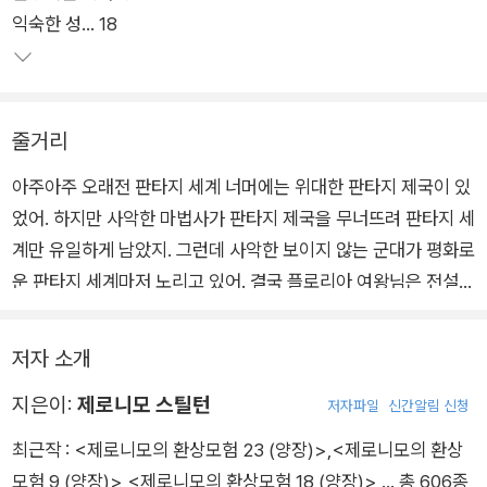
익숙한 성… 18
언제나 창의적인 이야기와 상상 이상의 전개로 무한한 판타지 세
계를 소개해 온 <제로니모의 환상 모험>은 이번에도 특별한 이
야기로 어린이 독자들에게 재미와 기쁨을 선사한다. 특히 만화를
보는 듯, 게임을 하는 듯 입체감 가득한 그림은 어린이 독자들에
줄거리
게 실제 판타지 세계에서 제로니모와 함께 모험하는 것 같은 생생
함을 전달한다.
아주아주 오래전 판타지 세계 너머에는 위대한 판타지 제국이 있
었어. 하지만 사악한 마법사가 판타지 제국을 무너뜨려 판타지 세
또한 인물의 감정과 행동에 따라 크기는 물론이고 모양이 자유자
계만 유일하게 남았지. 그런데 사악한 보이지 않는 군대가 평화로
재로 달라지는 글씨는 책 속 등장인물과 이야기에 더욱 몰입하게
운 판타지 세계마저 노리고 있어. 결국 플로리아 여왕님은 전설
만들어 긴 이야기지만 결코 지루하지 않은 색다른 책 읽기의 세계
속 왕관을 찾아 판타지 제국을 다시 세우기로 결심했지! 제로니모
로 안내할 것이다.
는 일곱 가지 비밀의 섬에서 왕관을 찾아 판타지 제국을 구하고
저자 소개
부활시킬 수 있을까?
지은이:
제로니모 스틸턴
저자파일
신간알림 신청
최근작 :
<제로니모의 환상모험 23 (양장)>
,
<제로니모의 환상
모험 9 (양장)>
,
<제로니모의 환상모험 18 (양장)>
… 총 606종