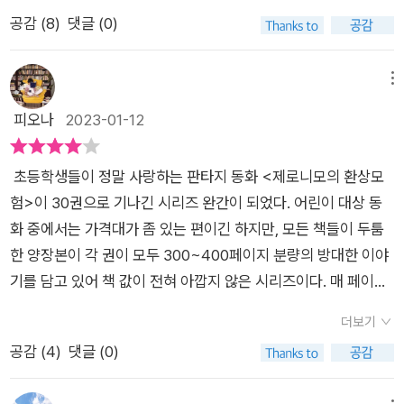
만큼 아이가 좋아하는 시리즈. 도대체 얼마나 재미있길래 이렇게
공감 (
8
)
댓글 (0)
꾸준히 좋아하는 걸까~ 싶었지만 제일 두꺼운 시리즈이며 본체
격인 '제로니모의 환상 모험'은 사실 한 번도 읽어보지 않았다.이
번에 새롭게 출간된 30권이 내가 처음 읽은 책이다. 초등학교 1,
메뉴
2학년 정도만 되어도 아이들은 이 두꺼운 책을 좋아라 하고 읽는
피오나
2023-01-12
데 80페이지 짜리 동화책은 잘 못 읽는 아이들이 도대체 어떻게
이 책은 그렇게 좋아하는지 궁금했다. 아마도 제로니모 시리즈의
초등학생들이 정말 사랑하는 판타지 동화 <제로니모의 환상모
가장 큰 힘은 재미있는 글자 모양인 것 같다. 일률적으로 죽~ 가
험>이 30권으로 기나긴 시리즈 완간이 되었다. 어린이 대상 동
로줄로 적힌 것이 아니라 중요한 글자마다 온갖 색으로 표현되어
화 중에서는 가격대가 좀 있는 편이긴 하지만, 모든 책들이 두툼
있고 어떨 땐 글자가 회오리 모양으로, 어떨 땐 빙글빙글 돌아가
한 양장본이 각 권이 모두 300~400페이지 분량의 방대한 이야
며 적혀있으니 그 글자들을 따라 읽으며 얼마나 재미있을까.또한
기를 담고 있어 책 값이 전혀 아깝지 않은 시리즈이다. 매 페이지
웃기고 창의적인 이름도 한 몫 한다. 주인공과 주요 등장인물들의
마다 색색의 그림들이 큼지막하게 수록되어 있고, 글자 크기도 아
이름은 일반적이지만 그 외의 등장인물들 이름은 그들의 특징을
더보기
이들이 읽기 딱 좋게 되어 있다. 중요한 단어들은 글씨체를 다르
잘 표현하는 이름들로 되어 있다. 예를 들어 이번 30권에 등장하
공감 (
4
)
댓글 (0)
게 하거나 색깔을 다르게 넣어 눈에 잘 들어오게 하고 있어, 혹시
여 판타지 제국을 위협하는 보이지 않는 군대의 장군 이름은 잔인
아이들이 분량의 압박을 느끼진 않을까 걱정하진 않아도 된다. 감
하르도 뾰로통발레, 전사들 중에는 슬프다노 슬픔줄리 소장이나