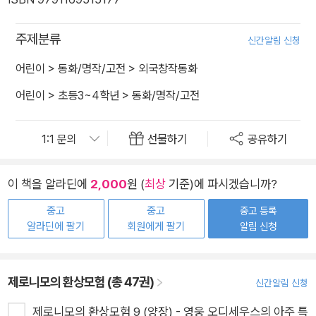
주제분류
신간알림 신청
어린이
>
동화/명작/고전
>
외국창작동화
어린이
>
초등3~4학년
>
동화/명작/고전
선물하기
공유하기
이 책을 알라딘에
2,000
원 (
최상
기준)에 파시겠습니까?
중고
중고
중고 등록
알라딘에 팔기
회원에게 팔기
알림 신청
제로니모의 환상모험 (총 47권)
신간알림 신청
제로니모의 환상모험 9 (양장) - 영웅 오디세우스의 아주 특