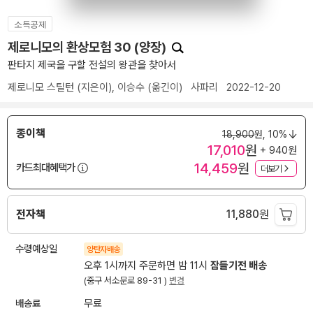
소득공제
제로니모의 환상모험 30 (양장)
판타지 제국을 구할 전설의 왕관을 찾아서
제로니모 스틸턴
(지은이),
이승수
(옮긴이)
사파리
2022-12-20
종이책
18,900
원,
10%
17,010
원
+ 940원
14,459
원
카드최대혜택가
더보기
전자책
11,880
원
수령예상일
양탄자배송
오후 1시까지 주문하면 밤 11시
잠들기전 배송
(중구 서소문로 89-31 )
변경
배송료
무료