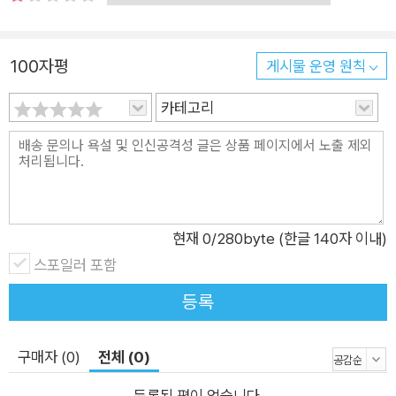
수 없었다. 그러나 알리나 공주는 때론 다른 이들을 배려하고 어
려움에 빠진 이에게 손을 내밀며 따뜻하게, 때론 앞뒤 가리지 않
고 용감하게 앞장서면서 문제를 해결해 가며 왕관 원정대를 이끈
100자평
게시물 운영 원칙
다. 훌쩍 자라나 용감한 용사로 등장한 알리나 공주는 제로니모와
카테고리
수많은 여정을 함께하며 자라난 어린이 독자들의 모습이기도 하
다. 또한 어렵고 힘든 과정을 이겨 내고 판타지 제국의 새로운 황
제가 되는 모습은 어려움을 극복하고 자기 삶의 주인공이 될 어린
이 독자들에게 미리 보내는 응원이기도 하다. 이제 판타지 제국으
로 확장되어 무한하게 펼쳐질 새로운 세상은 알리나 공주와도 같
현재
0
/280byte (한글 140자 이내)
은 독자들이 펼쳐 나갈 새로운 세상인 셈인 것이다. 그동안 제로
스포일러 포함
니모는 판타지 세계 곳곳을 모험하며 감동과 재미와 순수한 웃음
과 마음까지 따듯해지는 온기를 독자들에게 전해왔다. 이번 이야
등록
기는 그렇게 제로니모와 함께 성장해 온 독자들에게 어려움이 있
을지라도 정정당당하게 이겨 내어 그 어떤 틀로도 가둘 수 없는
구매자 (0)
전체 (0)
무한한 세계를 열어가라는 깊은 울림을 전달한다. 어린이 여러분
은 끝없이 확장하며 펼쳐 나가는 판타지 세계, 아니 판타지 제국
등록된 평이 없습니다.