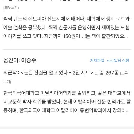
(모두보기)
찍찍 랜드의 쥐토피아 신도시에서 태어나, 대학에서 생쥐 문학과
예술 철학을 공부했다. 찍찍 신문사를 운영하면서 재미있는 모험
이야기를 쓰고 있다. 지금까지 150권이 넘는 책이 출간되었으며,
2001년 안데르센 상과 2002년 e-book 올해의 상을 받았다.
옮긴이:
이승수
저자파일
신간알림 신청
최근작 :
<눈은 진실을 알고 있다 - 2권 세트>
… 총 267종
(모두
보기)
한국외국어대학교 이탈리아어학과를 졸업하고, 같은 대학교에서
비교문학 박사 학위를 받았다. 현재 이탈리아어 전문 번역가로 활
동하며, 한국외국어대학교 이탈리아어 통번역학과에서 강의하고
있다. 옮긴 책으로 『피노키오의 모험』, ‘제로니모의 환상 모험’ 시
리즈, 『누가 별들을 숨겼을까?』 등이 있다.