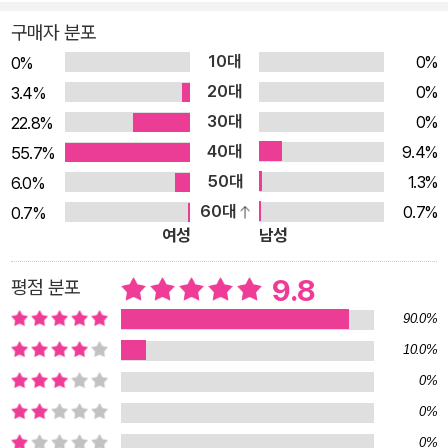
린이 독자들은 제로니모와 함께 모험을 떠나는 동안 어떠한 어려
구매자 분포
움도 진정한 친구들과 함께한다면 이겨 낼 수 있다는 것을 느끼게
10대
0%
0%
된다. 또한 모험 속에서 경험하는 진정한 우정과 거짓된 우정에
20대
0%
3.4%
대해서도 생각하게 된다. 진정한 우정은 서로를 발전시켜 주지만,
30대
0%
22.8%
거짓으로 포장된 우정은 서로를 어려움에 빠지게 할 수 있다는 것
40대
9.4%
55.7%
을. 이번 모험은 우정을 모티브로 이야기를 이끌어 가며 독자들에
50대
1.3%
6.0%
게 우정이야말로 어려움에 빠진 우리의 삶을 밝혀 주는 소중하고
60대
0.7%
0.7%
귀중한 가치임을, 우정의 힘은 두려움조차 마법처럼 사라지게 한
여성
남성
다는 믿음을 감동적이면서도 진실되게 전달한다. 판타지 세계 너
9.8
평점 분포
머로 무한히 뻗어 나가는 상상력! 제로니모와 함께 해 온 판타지
모험은 언제나 특별했지만 이번 모험이 더욱 특별한 건 날개돌이
90.0%
왕조 동맹의 무수한 용사들이 아닌 어리게만 보이는 알리나 공주
10.0%
가 위험에 빠진 판타지 세계를 구하기 때문이다. 자신만만한 데다
0%
고집쟁이여서 ‘멋대로 공주’라 불리는 알리나 공주에게 절체절명
0%
에 빠진 판타지 세계의 미래를 맡기다니 위태위태한 모험이 아닐
0%