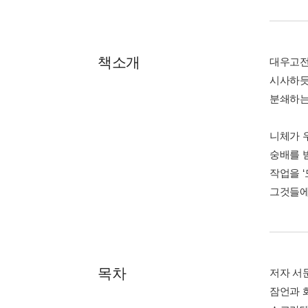
책소개
대우고전
시사하듯
분쇄하는
니체가 
숭배를 
작업을 
그것들에
목차
저자 서문 
잠언과 화