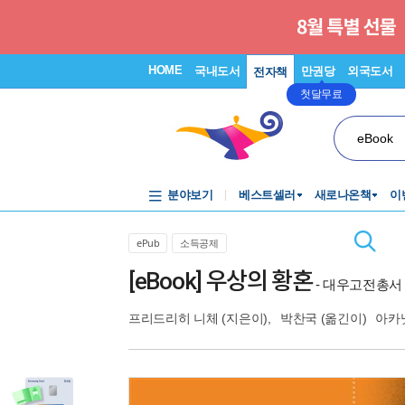
HOME
국내도서
만권당
외국도서
전자책
첫달무료
eBook
분야보기
베스트셀러
새로나온책
이
ePub
소득공제
[eBook] 우상의 황혼
- 대우고전총서 
프리드리히 니체
(지은이),
박찬국
(옮긴이)
아카