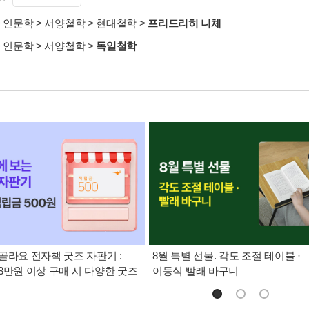
>
인문학
>
서양철학
>
현대철학
>
프리드리히 니체
>
인문학
>
서양철학
>
독일철학
골라요 전자책 굿즈 자판기 :
8월 특별 선물. 각도 조절 테이블 ·
3만원 이상 구매 시 다양한 굿즈
이동식 빨래 바구니