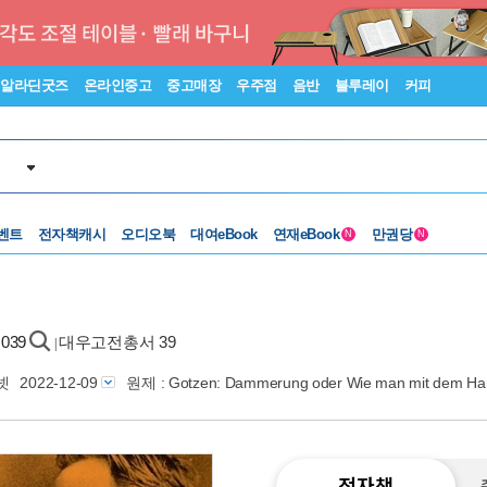
알라딘굿즈
온라인중고
중고매장
우주점
음반
블루레이
커피
벤트
전자책캐시
오디오북
대여eBook
연재eBook
만권당
N
N
039
대우고전총서 39
|
넷
2022-12-09
원제 : Gotzen: Dammerung oder Wie man mit dem Ham
전자책