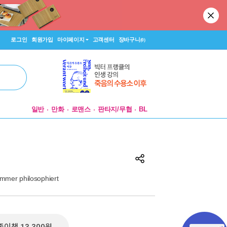
로그인
회원가입
마이페이지
고객센터
장바구니
(0)
일반
만화
로맨스
판타지/무협
BL
mer philosophiert