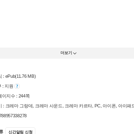
더보기
 ePub(11.76 MB)
부 : 지원
이지수 : 244쪽
 : 크레마 그랑데, 크레마 사운드, 크레마 카르타, PC, 아이폰, 아이패
9788957338278
류
신간알림 신청