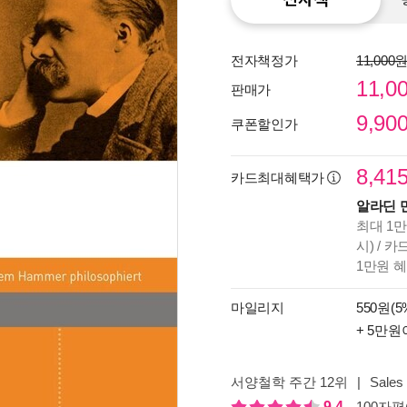
전자책정가
11,000
11,0
판매가
9,90
쿠폰할인가
8,41
카드최대혜택가
알라딘 
최대 1만
시) / 
1만원 
종이
미리
마일리지
550원(5
입니
+ 5만원
서양철학 주간 12위
|
Sales 
9.4
100자평(