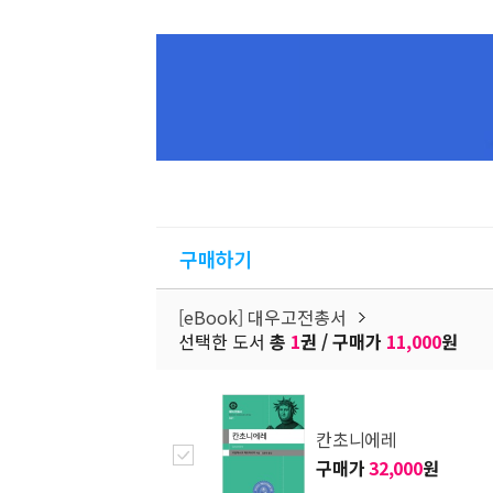
구매하기
[eBook] 대우고전총서
선택한 도서
총
1
권 / 구매가
11,000
원
칸초니에레
구매가
32,000
원