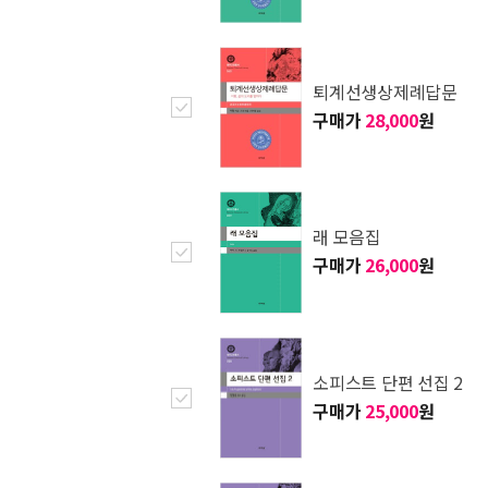
퇴계선생상제례답문
구매가
28,000
원
래 모음집
구매가
26,000
원
소피스트 단편 선집 2
구매가
25,000
원