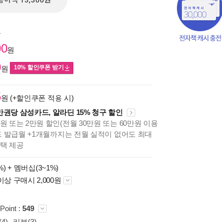
종이책 13,300원
원
00
원
0
10% 할인쿠폰 받기
원
5
원 (+할인쿠폰 적용 시)
만권당 삼성카드, 알라딘 15% 청구 할인
원 또는 2만원 할인(전월 30만원 또는 60만원 이용
카드 발급월 +1개월까지는 전월 실적이 없어도 최대
혜택 제공
책의
보기
%) +
멤버십(3~1%)
다.
이상 구매시 2,000원
Point :
549
4)
리뷰(3)