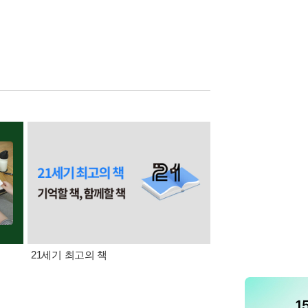
21세기 최고의 책
삼성카드가 쏜다! 알라