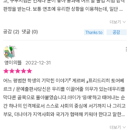
학 시험으로 그동안 살아온, 그리고 앞으로 살아갈 미래를 함부로
고, 구두시험은 언제나 운이 좋아 통과해 어느 날 졸업 시험 합격
하지만 바로 그 가르침이 무기가 되어 오히려 희망을 꺾고 있다.
반항적인 모습은 단지 젊은이의 자연스러운 기질에서 오는 거며,
껴지는 세상은 언제쯤 변할 수 있을까?누구나 경험하기에 평범
재단할 뿐 아니라 목전에 있는 시험을 위해서는 우정이나 동정 따
판정을 받는다. 보통 연초에 유리한 상황을 이용하는데, 일단 좋
게르버는 결국 그 희망이 없음에 좌절한 것이다.
학교가 주는 기회가 충분하지 않은 거라 말한다.​하지만 학생들 사
한 학생의 이야기이고 그렇지만 쉽게 잊을 수 없는 가슴 아픈 기
위는 잠시 접어 주머니에 넣어둘 것을 무언으로 강요하는 어른들
은 인상을 주는 데 성공하면 그 다음엔 걱정할 필요가 없다. (-49
이에서 신으로 거닐고 싶었던 절대적 권위를 지닌 수학 교수 쿠퍼
더보기
억으로 남기에 기막힌 이야기인 게르버를 교사, 부모, 학생 모두
의 모습은 백 년 전 오스트리아와 현재의 대한민국이 별반 다르지
-)해마다 그의 성적표는 매우 우수로 도배되가시피 했는데 특별
신(神)은 게르버가 자신의 수업에서 웃을 일이 없을 거라 말하며
공감 (
2
)
댓글 (0)
에게 필독하기를 추천해 본다.
않다. 적어도 스스로 당당하다는 자부심은 있어야 함에도 쿠퍼
히 더 빛나는 과목이 없고 모든 과목에서 똑같이 빛났기에 오히려
버릇없는 그의 기를 꺾어놓을 거라 말한다. 그것도 게르버의 아버
교수의 부당함에 불평하고 실패한 결과를 놓고 다른 실패 때문이
전혀 빛나지 않았다. 하지만 빛나고 싶은 생각도 없었다. 그느 노
지에게 대놓고. ​​동일한 인물 게르버를 두고 다른 말을 하는 교수
라고 변명하기에 급급하며, 정직함과 자제심과 줏대조차 없는 본
력파도 공붓벌레도 아니었으며, 기타 다른 비난도 할 수 없는 훌
메뉴
들. 그들의 견해에 따라 달라지는 결과.​누구의 말이 맞는 것일
인의 모습을 보면서 쿠르트는 점점 스스로에 대해 가치 없고 쓸모
륭한 학생의 전형이었다. 자신의 신념을 가지고 있어도 성공한 그
영이의뜰
2022-12-31
까? 과연 이 상황에서 아주 중요한 학년 '졸업반'이 된 게르버가
없고 불필요한 존재라고 여긴다. 자신에게 절망해 자조처럼 읊조
는 어느 모로 보나 천재였다. 그는 요제프 벤다였다. (-145-)마지
무엇을 할 수 있었을까?​교수로부터 졸업 시험에 대해 합격 판정
리는 그의 말은 입시생이라는 이유로 스스로를 죄인의 위치에 놓
막으로 명백한 교칙 위방을 노린 쿠퍼가 허락한다.'수업 내용에
을 받아야 했던 그가 말이다. 그럼에도 불구하고 그가 이 상황을
어느 평범한 학생의 기막힌 이야기『 게르버 』프리드리히 토어베
는데, 이는 안타깝다는 말로는 부족하다. ㅡ 소설 중반부까지는
관련된 건 아닙니다!' 벤다가 확인한다.'말해요!' 쿠퍼가 참지 못하
잘 헤쳐나가길 응원했다. 그리고 절대 권력에 푹 빠진 교수 쿠퍼
르크 / 문예출판사당신은 우리를 이끌어줄 의무가 있는데우리를
쿠퍼 교수만을 악당처럼 그려지는데, 후반부로 갈수록 다른 교사
고 나직이 쉭쉭 거린다.벤다는 느릿느릿 진지하게 말한다.'아까
신에게 K.O를 날려주길 바랐다. ​때론 그가 이성 친구로 인해 방
막다른 골목으로 몰아붙였습니다.아이가 '응애'하고 태어나는 순
들 역시 정도의 차이일 뿐 비겁하기는 마찬가지다. 쿠퍼는 변함없
제가 잘못 생각했습니다. 교수님. 오줌을 참아서 죽은 사람은 요
황하고 학업에 충실한 모습을 보이지 않을 때면 절로 잔소리를 하
간 하나의 인격체로서 스스로 사회의 중심에 서기까지 나 그리고
이 독재자의 펜을 휘둘렀고, 그가 겨냥한 화살은 거의 전부 쿠르
하네스 케플러가 아니라 티코 드 브라헤 입니다.'웃는 사람은 아
게 만들었지만 그 또한 청소년이었으니 또 이해가 되던 웃픈 상황
부모, 더나아가 지역사회와 국가가 협력해 키워야 한다고 말한다.
트 게르버를 향했다. 원래 학생에게 내리는 구류 처분은 교수회의
무도 없었다. 하지만 옆으로 돌린 쿠퍼의 참담한 얼어굴에 처음
이 생긴다. 그리고 너무나도 생생하게 그려지는 인물들의 행동과
현재 대한민국의 공교육이 우리만의 특성을 살리지않고 학생들
결정에 따라 행해지는데, 쿠퍼는 제 마음대로 쿠르트에게 구류 처
벌어진 일을 개탄하는 상심이 뚜렷이 어린 것을 모두 느꼈다. (-1
더보기