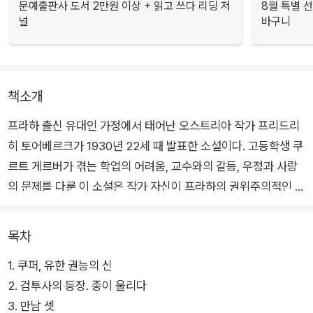
문예출판사 도서 2만원 이상 + 읽고 쓰다 리딩 저
8월 특별 선
널
바구니
책소개
프라하 출신 유대인 가정에서 태어난 오스트리아 작가 프리드리
히 토어베르크가 1930년 22세 때 발표한 소설이다. 고등학생 쿠
르트 게르버가 겪는 학업의 어려움, 교수와의 갈등, 우정과 사랑
의 문제를 다룬 이 소설은 작가 자신이 프라하의 권위주의적인 학
교에서 겪었던 부정적인 경험을 그리고 있다.
목차
권위주의적인 학교를 고발하는 토어베르크의 소설에는 고등학교
1. 쿠퍼, 유한 권능의 신
시절 시를 쓰는 등 다양한 활동을 하다가 1927년 졸업시험에 한
2. 검투사의 등장. 종이 울리다
번 낙방한 적이 있는 작가의 경험이 생생하게 담겨 있다. 소설은
3. 만남 셋
카프카의 유고를 정리·발표한 막스 브로트의 도움으로 출간되었