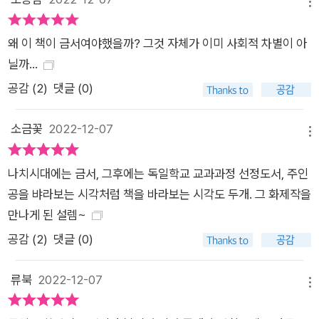
메뉴
바다에 둘러싸여 냉혹하게 완결된 지평선을 필사적으로 바라보
며 혹시 자비나 우연, 환영으로 불리는 하얀 점이 나타나지 않을
왜 이 책이 금서여야했을까? 그것 자체가 이미 사회적 차별이 아
까 기다리라고 하는 불가침의 일회적 판결을 내릴 권리를 대체 누
닐까...
가 그들에게 보장했는가?! _241쪽 게르버의 아버지는 학교와 실
공감 (
2
)
댓글 (0)
제 인생이 아무 관계가 없다는 아들의 주장을 반박한다. 만약 그
가 옳다면 학교는 세상의 토대인 진리와 정의, 사랑이 있는 곳, 혹
소금꽃
2022-12-07
은 그것을 배우는 곳이어야 한다. 하지만 졸업시험을 인생 최고의
메뉴
목표로 간주하고, 교수가 절대 권력을 휘둘러 학생을 파멸시키고,
나치시대에는 금서, 그후에는 독일학교 교과과정 선정도서, 주인
같은 어려움을 겪는 학생들이 서로 돕기보다 경쟁하며 강자인 교
공을 뱌라보는 시각처럼 책을 바라보는 시각도 두개. 그 화제작을
수의 부당한 행동을 당연하게 받아들이는 학교는 진리, 정의, 사
만나게 된 설렘~
랑과 아무 상관이 없다. 토어베르크의 소설이 지금까지 많은 사랑
을 받는 이유는 정도는 다르나 오늘날에도 여전히 이 세상 모든
공감 (
2
)
댓글 (0)
학생이 겪는 문제를 다루기 때문일 것이다. 소설은 1981년 볼프
강 글뤼크 감독에 의해 영화로 만들어졌다. 프리드리히 토어베르
류북
2022-12-07
메뉴
크가 스물한 살 때 발표한 이 소설이 출간된 지도 어느덧 거의 90