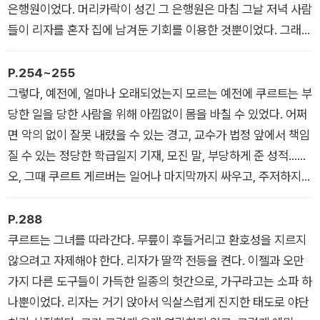
은행원이었다. 머리카락이 성긴 그 은행원은 마침 그날 저녁 사람
들이 리자를 혼자 집에 남겨둔 기회를 이용한 것뿐이었다. 그래도
당시 리자는 상대가 어른이라는 사실에 상당히 우쭐했다. 다시 도
시로 돌아온 그녀는 환상적인 기대에 차서, 성적 욕망에 눈뜬 학
P.254~255
교 친구들을 경멸하며 거절하고, 다른 사람이 아무도 다가오지 않
그렇다, 예전에, 얼마나 오래되었는지 모르는 예전에 쿠르트는 부
는 것에 몹시 실망했다. 매끄러운 말과 은밀한 성적 농담을 늘어
당한 일을 당한 사람을 위해 아낌없이 몸을 바칠 수 있었다. 어쩌
놓는 무용 강습 동료 소년들은 지루했지만, 제일 예쁜 자신이 유
면 악의 없이 잘못 내렸을 수 있는 경고, 교수가 법정 앞에서 책임
일하게 ‘숭배자 없이’ 우두커니 서 있는 게 싫어서 이 남자 저 남
질 수 있는 정당한 학급일지 기재, 모진 말, 부당하게 준 성적……
자 가리지 않고 입술을 허락해 벌써 열다섯 살에 키스가 줄 수 있
오, 그때 쿠르트 게르버는 일어나 마지막까지 싸우고, 주저하지
는 모든 즐거움을 알게 되었다.
않고 다른 사람의 죄를 뒤집어쓰고, 주저하지 않고 다른 사람의
일을 자기 일로 생각했다. 왜냐하면 ‘그 일’이 그에게 중요했기 때
P.288
문이다.
쿠르트는 그녀를 따라간다. 무릎이 후들거리고 환호성을 지르지
않으려고 자제해야 한다. 리자가 딸깍 전등을 켠다. 이젤과 오만
가지 다른 도구들이 가득한 일종의 헛간으로, 가구라고는 소파 하
나뿐이었다. 리자는 거기 앉아서 익살스럽게 진지한 태도로 야단