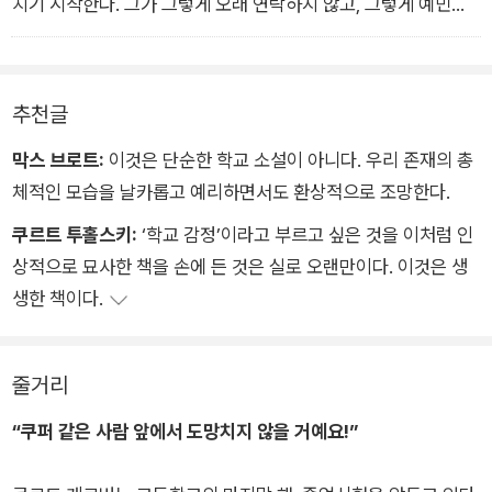
치기 시작한다. 그가 그렇게 오래 연락하지 않고, 그렇게 예민하
고, 그렇게 어린애 같고, 그렇게 고집이 세기 때문이다. 그녀의 밝
은 아름다움에 휩쓸려 그는 그만 더 참지 못하고―
두려워하던 일이 벌어진다. 리자가 팔을 늘어뜨린 채 눈을 뜨고
추천글
공허하게 천장을 쳐다본다. 쿠르트는 순간 멈칫하다가 바로 그녀
막스 브로트:
이것은 단순한 학교 소설이 아니다. 우리 존재의 총
의 입술에 입술을 포갠다.
체적인 모습을 날카롭고 예리하면서도 환상적으로 조망한다.
쿠르트 투홀스키:
‘학교 감정’이라고 부르고 싶은 것을 이처럼 인
상적으로 묘사한 책을 손에 든 것은 실로 오랜만이다. 이것은 생
생한 책이다.
줄거리
“쿠퍼 같은 사람 앞에서 도망치지 않을 거예요!”