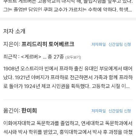
쿠르트 게르버는 고등학교의 마지막 해, 졸업시험을 앞두고 있다.
그는 졸업반 담임인 쿠퍼 교수가 가르치는 수학에 약하다. 학생들
사이에서 ‘신’이라 불리는 쿠퍼는 권력 지향적인 사디스트 성향의
교사로, 학생들의 자존심을 짓밟으며 강압적으로 행동한다. 쿠퍼
저자 소개
에게는 재능 있으나 반항적이며, 또래 아이들보다 어른스럽고 통
지은이:
프리드리히 토어베르크
솔력이 있는 게르버가 눈엣가시 같은 존재이다. 게르버가 가장 취
저자파일
신간알림 신청
약한 과목인 수학을 가르칠 때마다, 쿠퍼는 게르버는 물론이고 많
최근작 :
<게르버>
… 총 27종
(모두보기)
은 학생들에게 모욕감을 주어 게르버는 날마다 괴로워한다.
1908년 오스트리아 빈에서 프라하 출신 유대인 부모에게서 태어
게르버의 아버지는 일찍이 쿠퍼의 악의를 눈치채고 전학을 가라
났다. 1921년 아버지가 프라하로 전근하면서 가족과 함께 프라하
고 권하지만 게르버는 “쿠퍼 같은 사람 앞에서 도망치지 않을
로 돌아가 1924년 체코 시민권을 획득했다. 고등학교 시절 이미
거”라며 아버지의 뜻을 거스른다. 아버지에게는 아들이 졸업시험
시를 발표하고 일간지의 스포츠 리포터와 연극 비평가로 활동했
에 떨어지는 것이 치욕이다. 심장이 약해 흥분하면 목숨이 위태로
다. 1928년부터 프라하 대학에서 잠시 철학과 법학을 공부한 후
운 아버지로 인해 게르버의 졸업시험에 대한 부담감은 커져만 간
옮긴이:
한미희
저자파일
신간알림 신청
프라하와 빈을 오가며 저널리스트, 연극 비평가, 소설가, 서정시
다. 게다가 동급생인 리자에 대한 첫사랑은 어쩐지 가망이 없어
인, 패러디 작가 등으로 활발하게 활동했다. 1933년 첫 소설 《게
이화여자대학교 독문학과를 졸업하고, 연세대학교 독문학과에서
보인다. 그런 상황에서도 게르버는 무자비한 교수 쿠퍼와 불공정
르버》가 나치 정부의 금서 판정을 받은 이후 유대인 작가로서 박
석사와 박사 학위를 받았고, 홍익대학교에서 박사 후 과정을 마쳤
한 싸움을 계속한다……