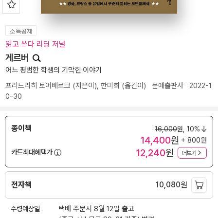
소득공제
읽고 쓰다 리딩 저널
게르버
어느 평범한 학생의 기막힌 이야기
프리드리히 토어베르크
(지은이),
한미희
(옮긴이)
문예출판사
2022-1
0-30
종이책
16,000
원,
10%
14,400
원
+ 800원
12,240
원
카드최대혜택가
더보기
전자책
10,080
원
수령예상일
택배 주문시 8월 12일 출고