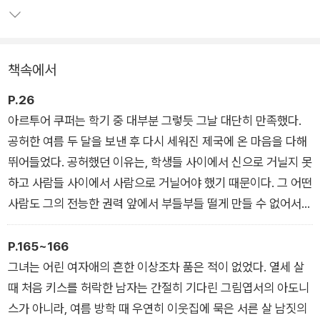
는데 첫 출간 당시 5,000부가 인쇄되고 1년도 안 되어 7개국 언
어로 번역되었다. 소설의 성공으로 토어베르크는 물질적인 안정
과 함께 작가로서 탄탄한 입지를 다질 수 있었다.
책속에서
하지만 《게르버》는 출간 3년째 되는 1933년 나치 정부가 “사제
P.26
의 문제를 증오심에 가득 찬 왜곡된 형태로 그린” 소설로 판정해
아르투어 쿠퍼는 학기 중 대부분 그렇듯 그날 대단히 만족했다.
금서가 되었다. 이어 1936년 토어베르크의 모든 글에 금서 판정
공허한 여름 두 달을 보낸 후 다시 세워진 제국에 온 마음을 다해
이 내려졌고, 작가는 1938년 스위스를 거쳐 프랑스로 도피했다
뛰어들었다. 공허했던 이유는, 학생들 사이에서 신으로 거닐지 못
가 1940년 미국으로 망명했다. 그는 1951년에야 오스트리아로
하고 사람들 사이에서 사람으로 거닐어야 했기 때문이다. 그 어떤
돌아올 수 있었다.
사람도 그의 전능한 권력 앞에서 부들부들 떨게 만들 수 없어서
공허했으며, 좌지우지하는 지배욕의 규범을 눈에 보이는 많은 것
에 강요할 수 없어서 공허했다.
P.165~166
그녀는 어린 여자애의 흔한 이상조차 품은 적이 없었다. 열세 살
때 처음 키스를 허락한 남자는 간절히 기다린 그림엽서의 아도니
스가 아니라, 여름 방학 때 우연히 이웃집에 묵은 서른 살 남짓의