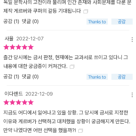
년이 넘었다. 장 아메리의 말처럼 “폭탄처럼 떨어진” 이 소설은
독일 문학사의 고전이라 불리며 인간 존재와 사회문제를 다룬 문
오늘날까지 강렬한 시의성을 잃지 않고 있다.
제작 게르버와 쿠퍼의 갈등 기대됩니다
공감 (
1
)
댓글 (0)
사율
2022-12-07
메뉴
츨간 당시에는 금서 판정, 현재에는 교과서로 쓰이고 있다니 그
내용에 대한 궁금증이 커져간다.
공감 (
1
)
댓글 (0)
이다랜드
2022-12-09
메뉴
지금도 어디에서 일어나고 있을 상황. 그 당시에 금서로 지정한
이유와 게르버가 선택하고 대처했을 상황이 궁금해지게 만든다.
만약 나였다면 어떤 선택을 했을까?!