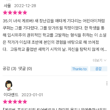
에 존재하는 위대한 포식자 말이다. ​책을 읽고 난 거대하고 사악
사율
2022-12-28
은 사람인 듯한데 나는 무조건 다 맞고 너희들은 다 틀려.. 학교
한 뱀이 그려졌다. 그 뱀은 바로 [게르버] 속의 쿠퍼 교수이다. 스
안에서 왕이자 신으로 군림하며 학생들을 마음대로 조종하려고
스로 우연하게 얻게 된 권력에 심취한 나머지 그것이 온전히 자신
하는 사람이라니 반발하는 학생들이 당연히 있지 않았을까?학기
35.이 녀석 게르버! 새 장난감을 애타게 기다리는 어린아이처럼
의 것인 양 남용하고, 결국 그 피해자는 어린 학생들이었다. 살면
중이 아닌 두 달여의 방학 동안에는 자신만의 제국이 사라져 공허
쿠퍼는 그를 기다렸다. 그를 망가뜨릴 작정이었다. 한 학생을 통
서 이런 자들이 얼마나 많은가? 운 좋게 시험에 합격해서 판사,
함을 느낀다는 쿠퍼는 정신병자라는 생각이 들었다. 학생들이 자
해 입시위주의 권위적인 학교를 고발하는 형식을 취하는 이 소설
검사가 되고, 또 누구는 더 큰 권력을 얻게 되어 그 모든 것이 스
신을 쿠퍼신이라 부르는 걸 알면서 은근히 즐기며 좋아하는 그는
은 작가가 이십대 초반에 본인의 경험을 바탕으로 해 쓰여졌
스로가 잘난 탓이라고 생각한다. 너도 나처럼 열심히 노력해서 이
권력의 노예였고, 어쩌다 자신과 맞서려고 하는 학생들이 나타나
다. 고등학교 졸업반 새학기 시작의 날. 자신을 탐탁치 않게 여
렇게 군림하라... 하는 듯 뻔뻔한 사상을 진리라는 듯 들먹인다.
긴 하지만 그들마저 공포스러운 시선을 보내며 고개를 떨굴 때는
기는 교수 아르투어 쿠퍼, 일명 쿠퍼 신이 담임이 된 것에 크루트
하지만 이상하다. 아무도 저항하지 않는다. 저항해 봤자 인생만
더보기
승리감에 도취되어 더없이 기쁨을 느끼는 히스테릭하고 변태스
게르버는 긴장한다. 학생들 사이에서 절대적인 신으로 군림하고
피곤하다고 여기는 듯, 잘못된 세상인데 어느 누구도 잘못이라는
공감 (
3
)
댓글 (0)
러운 교사였다.'나는 네 인생을 넘기고 싶지 않다, 그런 자한
자기가 가르치는 학생들을 하찮은 존재라고 여기는, 허영심의 노
말을 목소리 높여서 하지 않는다. 그저 묵묵히 자신의 몫인 콩고
테....''쿠퍼 같은 사람 앞에서 도망치지 않을 거예요!'그런데 또 읽
예인 쿠퍼 교수는 누구든 그의 권위를 건드리는 것을 절대 용납하
물이 묻은 손만을 열심히 털뿐이다. ​[게르버] 속의 이야기는 결코
다 보니 게르버도 영 맘에 들지 않는다. 물론 아직 어리고 철없는
지 않는다. 성적이 낮거나 허약한 학생들은 무시하고 아예 '미
메뉴
1920~30년대의 나치 독일 치하에서 일어난 교육 현실만을 반
녀석이라 그러겠지 싶은 것도 있지만 이 녀석 노력도 안 하고 모
흡'으로 정해놓은 뒤 상종조차 하지 않으며, 심지어 혼자 독보적
이다랜드
2023-01-01
영하지는 않는다. 이는 불행하게도 아직도 진행형인 우리의 현실
든 것을 다 얻고자 하는 것이 학창 시절 나를 꼭 닮았다. 읽을수록
인 존재가 되고 싶어 학생들의 의복조차 일사불란하게 똑같은 옷
이다. 얼마 전 고등학교 소녀 두 명이 고층 빌딩 옥상에서 투신해
내 모습이 투영되 보여서 영~ 불편한 것이다. 마음에 안 드는 교
을 입히고 싶어한다. 또한 편애를 이용해 학생들의 질투와 경쟁심
서 죽은 사건이 있었다. 그 외에도 얼마 전에는 학원에서 학생이
『게르버』프리드리히 토어베르크 | 한미희 옮김 | 문예출판사독일