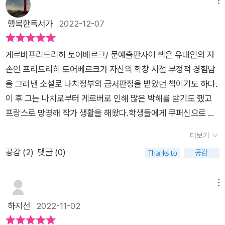
이었을 때도 그야말로 선생은 갑이요, 학생과 학부모는 을이었다.
으려고 하지만 그녀가 장난스럽게 후회하며 몸을 돌린다. (-326
개와 줄거리가 요즈음 맞닿아 있는 의문을 속시원하게 해결해 줄
다면, 그건 더는 개인의 일이 아니'기 때문에 더.​​​내 청춘은 슬프게
보지 않는다는 사실을 알기때문이다. 그는 자신의 무오류성을 강
훈육과 사랑의 매라는 명분으로 체벌에도 거리낌이 없었고, 학부
-)쿠르트는 머움을 추슬렀다.이제 통속소설은 끝이ㅈ다. 그러나
수 있는 이야기처럼 보여서 관심을 가지게 된 책이다. 당시의 교
행복한독서가
2022-12-07
지나갔네봄의 환희를 느끼지도 못했는데가을은 다가올 이별의
조해 '쿠퍼 신'으로 불리며 대놓고 게르버에게 나중에 우는 사람
모가 선생을 찾아가 머리를 조아리는 일이 이상하지 않은 시대였
판에 박힌 학교 독일어를 늘어놓거나 위원회가 이해할 수 없느 해
육 체제에 반기를 드는 학생이 뭔가 대리 만족을 느낄 수 있을 것
전율을 불어넣고내 마음은 죽음을 꿈꾼다네- p.397​학생은 진리
에 속할지도 모른다며 경고한다. 게다가 자신의 전능한 권력과 지
으니까. 1990년대 후반에 우리나라 대학 진학률이 50%임을 생
석을 하는 두 가지 가능성 사이의 좁은 길 위에서 균형을 잡으면
같다는 생각이 들었다. 이러한 내용에 금서로 지정이 되었다고 하
를 몰라요?학생은 정의를 몰라요?학생은 사랑을 몰라요?그걸 몰
배욕으로 '착석'이라는 명령은 학생들의 입을 닫을 기본적 수단으
게르버프리드리히 토어베르크/ 문예출판사이 책은 유대인의 자
각해본다면 짐작이 갈 것이다. 소설에서 쿠르트의 어머니가 쿠퍼
서 더듬더듬 소심하게 시를 논하다가 마지막 연에 이르렀는데 예
니 너무 궁금했다. 원래 금서나 하지 말라는 것에 호기심을 가지
라요?! 고마워요, 이제 됐어요. 끝났습니다, 인생 수험생…… p.41
로 그것을 어기면 가감없이 '미흡'이라는 성적으로 되갚고야 만다
손인 프리드리히 토어베르크가 자신의 학창 시절 부정적 경험담
교수를 찾아가 일언지하에 면담을 거부당한 모습, 그것도 본인이
의 미지의 것이 다시 찾아왔다. 그것은 마음속에 밀려와 그를 놓
게 되는 것은 인간의 본성이지 않은가.​소설의 주인공은 게르버라
3
는 사실...​애초에 게르버의 아버지는 담임이 쿠퍼란 소식을 듣고
을 그려낸 소설로 나치정부의 금서판정을 받았던 책이기도 하다.
직접하지 않고 동료에게 시키는 것도 모자라 학부모의 말을 중간
아주지 않았다. 쿠르트는 그것을 이해하고 규명하려고 했다. 하지
는 인물이다. 8학년에 재학 중으로 졸업 시험을 앞두고 있다. 낙
아들의 인생을 그런 자에게 넘기고 싶지않다며 다른 학교로의 전
이 후 그는 나치로부터 게르버로 인해 많은 박해를 받기도 했고
에 끊어내는 태도는 당시 선생이 어떤 위치에 있었는지 가늠할 수
만 그것은 너무 다면적이었다. (-398-)프리드리히 토어베르크의
제가 될 시에는 졸업 시험을 보지도 못하는데 게르버는 약간 선생
학을 권했지만, 일을 크게 벌이고 싶지않았던 게르버는 열심히 노
프랑스로 망명해 작가 생활을 해왔다.학생들에게 쿠퍼신으로 불
있다. 그러나 쿠퍼는 인격적으로도 선생으로서 적절한 사람이아
성장 소설 『게르거』는 1930년에 쓰여졌고, 1933년 나치 치하의
님들에게 미움을 받는 학생인 듯하다. 특히, 반의 담임 선생님인
력하겠다는 다짐을 하며 아버지를 설득한다. 아버지는 게르버의
리는 아르투어 쿠퍼 교수는 명학한 사고 과정을 통해 '착석' 이 더
니다. 수업에 있어 학생은 보조적 역할로 치부하고, 아들의 성적
독일 정부에 의해 금서로 지정되었다. 그건 저자가 유대인 작가라
쿠퍼는 게르버의 부모님께 엄포를 놓는 등 게르버를 괴롭힌다. 게
더보기
선한 의지 그리고 낙관주의를 펼치려는 그를 응원하지만 지금의
이상 '착석'이 아니면 그의 통치의 신적인 절대권력도 끝난다는
부진이 모두 부모의 탓이며, 병상에 있는 학생의 아버지가 충격으
는 한계 뿐만 아니라, 이 소설이 그 시대에 맞지 않는, 시대적 미
르버는 다른 학교로 전학을 가거나 가정 학습을 받자는 아버지의
공감 (
2
)
댓글 (0)
교수는 그의 앞날에 적지않은 영향을 미칠거란 진심어린 조언을
사실을 깨달았다. 그는 권능이 유한한 신이었다. 그러나 권능이
로 죽든 말든 규정을 들이밀며(그것도 제멋대로 부당하게 적용
풍을 해칠 수 있는 성장 소설로 손꼽히고 있었기 때문이다.질서를
설득에도 끝까지 학교에 남아 졸업 시험을 보겠다고 고집을 피운
해주었다는거... ​한편 게르버가 마음에 품었던 리자 베어발트...
있는 곳에서 그는 신이었다. 거기에 그는 거머리처럼 달라붙었다.
한) 악의적으로 몰아붙임으로써 자신의 권위를 자랑하는 그의 모
우선하고, 법과 제도를 더 중시하였던 시대에는 그것에 벗어나는
다. 학교 체제에 불만과 게르버의 순수한 사랑, 졸업 시험에 대한
여러 남자를 만나며 겉도는 행동을 하지만 자신에게만큼은 남다
page44지금은 학생수도 적고 교권도 많이 순화되었지만 라떼
메뉴
습은 그야말로 최악이다. 이 사람은 선생의 소임이 학생들의 성장
이야기가 상당히 불편할 수 밖에 없다. 게르거가 보여주는 성장
압박감 등의 이야기를 담고 있다.​처음에는 게르버가 참 반항적인
른 애정을 가지고 있다고 믿었던 그는 서툰 사랑의 감정으로 갈피
는 스승의 그림자조차도 밟지 않는다는 압박같은 스승우월주의
하지선
2022-11-02
에 도움을 주는 역할이 아닌 일정 기준에 도달하지 못하는 학생을
과정 뿐만 아니라. 쿠퍼 교수가 추구하는 가치관을 훼손할 수 없
인물일 것이라는 예상을 했었다. 흔히 말하는 문제아 계열에 들어
를 잡지 못한다. 문제는 리자가 게르버에게 가진 감정은 모성애
가 살아있던 세상이었다. 책을 읽다보니 과거가 소환되어 공감되
걸러내는 것이라고 믿는다. 그것도 악착같이 티끌같은 흠집까지
기 때문이다. 교육에 대해 지금의 시선과 그 당시의 시선이 매우
가서 선생님의 눈밖에 난 것은 아닌지 생각이 들었지만 읽는 내내