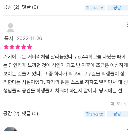
사회 제도가 현실감 있게 다가와 지금 어디에선가 일어나고 있을
을 집단으로 분류해 똑같은 과정을 밟아 지성을 겸비한 사회의 일
분을 내렸다. 그러나 다른 교수들은 쿠퍼의 부적절한 행위를 알면
52-)누가 낙제생인지 서서히 드러난다. 아이들이 그들을 에워싸
공감 (
2
)
댓글 (0)
지도 모르겠다는 생각에 뒤로 갈수록 빠져들었던 소설 『게르버』
원으로서 성장하는데 이것이 과연 옳은 방향인지 관계자조차 알
서도 학생에게 도움을 주지 않는다. 쿠퍼의 거칠고 막무가내 횡포
고, 한쪽에서 소용없는 우울한 추측들이 침울한 기분을 퍼뜨리는
였다.​​저항해? 기회가 오면 바로 강하게 버텨?나는 납작 엎드리지
지 못하는 것이 문제다. 생업에 종사하는 부모는 태어난지 얼마되
에 대응하는 것을 부담스러워하기 때문인데, 이것이 선생으로서
데 다른 구석에서는 폴라크가 브로데츠키와 격하게 다투고 있다.
않는다고?!하지만 맙소사, 졸업반이야, 중요한 학년이라고.p.15​​
지않은 영유아를 기관에 맡기고 약 20년간의 교육을 국가에 위
메뉴
의 권위를 오히려 격하시키는 것임을 왜 모를까. 몇몇 학생들의
폴라크는 증오에 차서 브로데트키가 자격이 없는데 오직 교수의
두 아이의 부모로서, 게르버가 처한 상황이 남 일 같게 느껴지지
탁하는데 이렇게 교육을 성실히 이수한 아이들 모두가 자신이 하
특사
2022-11-26
캐릭터를 잠깐 언급하자면, 쇤탈은 제 잇속만을 챙기는 인물로 그
비호 덕분에 매우 우수를 받았다고 대놓고 욕하고, 숄츠는 옆에
않았다. 아니, 지금 현재 모든 학생들의 일처럼 여겨졌다. 특히 고
고자하는 삶을 살고 있는가?에 대해서는 불신의 의문이 드는 것
려지지만, 지극히 현실적이고 사태 파악을 객관적으로 하는 학생
서 있다가 퉁퉁한 하마 머리를 흔들며 한마디 한다. 글쎄 뭐, 화나
3 수험생들의 모습이 덧입혀지며 숨이 막혀왔다. ​특히 반 전체가
도 사실이다.​1933년의 나치 독일에서 정부의 금서 판정을 받은 ​
이다. 어차피 졸업을 하기 전까지 그들의 입시 합격 여부의 칼자
는 건 사실이라고...어머니가 직접 쿠르트에게 문을 열어준다. (-2
거기에 그는 거머리처럼 달라붙었다. / p.44​학교를 다녔을 때에
보는 앞에서 교수로부터 따귀를 맞은 슐라이히가 그 교수에게 미
<게르버>, 이후 유대인 작가로서 박해를 받았던 이 작품이 세상
루를 쥐고 있는 사람은 교수이고, 교수진 내에서도 강자가 누구이
29-)그녀가 그의 머리카락을 쓰다듬으며 얼굴을 그의 얼굴에 바
는 당연하게 느끼던 것이 성인이 되고 난 이후에 조금은 이상하게
흡을 받지 않기 위해 용서를 빌어야 했을 때, 쿠퍼신의 질문에 모
에 나오기까지 얼마나 큰 어려움이 있었을지... 읽는내내 긴장감
며 또한 그들의 부당함을 건의해봤자 소용없음을 간파하고 있다.
짝 들이민다. 바로 눈앞에 그녀의 도톰하고 붉은 입술이 있다. 붉
보이는 것들이 있다. 그 중 하나가 학교의 교무실을 학생들이 정
든 대답을 하던 차셰가 미흡을 받을 때까지 계속 테스트를 받아야
을 멈출 수 없었다. 지금에서야 독일 교과과정에 선정되어 누구나
타의든 자의든 순종을 선택한 쇤탈은 대다수 사람들의 모습이라
은 색밖에 보이지 않는다. 엄청나게 동물적인 뭔가가 속에서 치밀
리한다는 사실이었다. 자기의 일은 스스로 하자고 말하면서 왜 선
했을 때 그리고 게르버의 생각지도 못한 마지막 선택에.​나 또한
접할 수 있지만 이 책이 독자에게 전하는 메세지는 꽤나 강렬해
고 할 수 있을 것이다. 돋보이는(?) 캐릭터는 레비. 2년이나 유급
러 올라오는 걸 느끼고, 피를 생각하고,깜짝 놀라서 눈길을 아래
생님들의 공간을 학생들이 치워야 하는지 말이다. 당시에는 선생
'좋은 대학'을 가기 위해 통과해야 하는 제도에 따라 살았다. 그리
짙게 새겨진 여운이 쉽사리 가시질 않았다.내 청춘은 슬프게 지나
했음에도 능청맞기가 이를 데 없다. 독재자 쿠퍼에게 펀치를 날리
로 미끄러뜨리고, 블라우스의 파진 복 부분 크림색 피부와 피부를
님의 말은 곧 법이었기에 당번이 되면 자연스럽게 컵을 설거지한
고 그들처럼 그 모든 일이 얼른 다 지나갔으면 좋겠다고, 빨리 어
갔네봄의 환희를 느끼지도 못했는데가을은 다가올 이별의 전율
더보기
는 유일한 학생이자 저항자. 내가 고딩 때 이 책을 읽었다면 한 번
감추는 새하얀 이마포 옷의 줄무늬를 보고, 봉긋 솟은 가슴의 첫
다거나 바닥을 닦았지만 지금의 나라면 작게 의문을 가졌을 듯하
른이 되고 싶다 생각했었다.​나치 정부의 금서 판정을 받았던 『게
을 불어넣고내 마음은 죽음을 꿈꾼다네 --실과고등학교 출석번
공감 (
2
)
댓글 (0)
따라해보고 싶은! ㅡ 이 소설이 1930년에 발표된 것을 감안하면
굴곡을 보고,계속 더 짐작하고, 바들바들 떨기 시작하며 이루 말
다. 그렇다고 교사라는 직업을 부정적으로 생각하는 것은 아니다.​
르버』를 통해 지금 학교의 역할이 무엇일지 생각을 안 해볼 수가
호 7번 쿠르트 게르버(별명:셰리)... 8학년 졸업반의 시작은 그다
선생에게 휘둘리는 상황을 충분히 납득할 수 있다. 내가 고등학생
할 수 없는 고통에 몸을 비튼다. 바들바들 떨면서 그녀의 손을 잡
이 책은 프리드리히 토어베르크의 장편 소설이다. 뭔가 출판사 소
없다. '누구나 당할 수 있는 어떤 일이 우리 중 한 사람에게 일어난
지 밝아보이지 않았다. 담임 교수인 아르투어 쿠퍼가 그를 좋게
메뉴