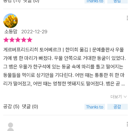
공감 (
11
)
댓글 (0)
표했다고 한다.질풍노도와도 같은 시기를 지난지 얼마 되지 않은
그리고 일주일 동안 열 건의 학생 자살 소식을 접한 그 시기에 쓰
기 시작한 글이라고 하니 어떤 마음으로 글을 썼을지 조금은 이해
메뉴
를 할 수도 있을 것 같았다.시작은 시끄럽고 활기찬 여느 고등학
소동맘
2022-12-29
교 교실과 다름없는 모습이다.새 학년이 시작되고 설렘, 두려움,
다가올 새 담임과의 만남이 주는 두근거림 등은 어디든 비슷하니
게르버​프리드리히 토어베르크 | 한미희 옮김 | 문예출판사 ​우물
말이다. 어느 그룹에 들어갈지 교실을 스캔하는 아이들, 카더라
가에 뱀 한 마리가 빠졌다. 우물 안쪽으로 거대한 동굴이 있었다.
통신을 주고받으며 새로운 담임을 추측하는 아이들로 교실 안은
그 뱀은 우물가 한구석에 있는 동굴 속에 똬리를 틀고 떨어지는
대화가 끊이질 않는다. 그토록 아니길 바라면 꼭 이뤄지는 그런
동물들을 먹이로 삼기만을 기다린다. 어떤 때는 통통한 쥐 한 마
일이 게르버에게도 일어나는데, 쿠퍼신이라 불리는 그가 가장 중
리가 떨어졌고, 어떤 때는 멍청한 멧돼지도 떨어졌다. 뱀은 곧 자
요한 시기인 지금 그의 담임이 된 것이다. 자신의 무오류성을 자
만에 빠졌다. 여기가 스스로의 천국이라 여겼다. 그는 더 이상 먹
주 강조한다니, 이런 사람이 아이들을 가르친다는 게 말이 되는
더보기
이를 사냥할 필요가 없었다. 먹을 것은 이미 충분했다. 뱀은 그 우
걸까? 의문이 들었다. '나는 모든 걸 보고, 눈치채고, 알고, 영리한
공감 (
5
)
댓글 (0)
물 속 동굴의 왕이 되기로 했다. 운 좋게 살아남은 쥐나 여타의 동
사람입니다' 라고 스스로 말할 수 있는 사람이 얼마나 될까? 쿠퍼
물들은 뱀에게 순종했다. 뱀은 이미 최대의 포식자였으므로 그를
는 자신을 그런 종류의 인간이라 말하는데 거침이 없는 사람이었
대적할 자는 아무도 없었다. 어디선가 아무도 모를 그 은밀한 곳
메뉴
다. 자존감, 자긍심, 자기애... 뭐 그런 것들이 통합적으로 무척 높