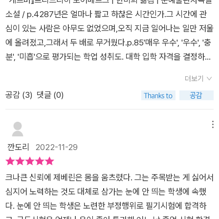
사에게 반항하고 싶은데 한 박자 늦는 것도, 소심하게 반항하는
을 불러일으켜 학생들 사이를 반목하게 만들어 자신에게 반기를
스스로 뛰어내렸고, 이 외에도 알게 모르게 우리 사회에서는 어린
소설 / p.428​​7년은 얼마나 짧고 하찮은 시간인가.그 시간에 관
것도, 나는 똑똑한데 왜 몰라주지 하며 혼자서 겉도는 것.... 등등
들지 못하게끔 한다. 한마디로 학생이란 그의 절대 권력을 확인시
학생들이 스스로 목숨을 던지는 일이 비일비재하다. 그들이 단순
심이 있는 사람은 아무도 없었으며,오직 지금 일어나는 일만 저울
그래서 나는 게르버가 안쓰럽기도 하고 이해도 되고 여러 가지 감
켜주는 도구에 불과했다. 쿠퍼가 특히 학교에서 권위와 권력적
히 약해서 일까? 공부할 머리가 안되는 데 옥죄는 부모, 학교, 사
에 올려졌고,그래서 두 배로 무거웠다.p.85​​'매우 우수', '우수', '충
정이 교차했던 것 같다.졸업시험을 앞둔 아이들이 불안해하고 예
지위를 고집하는 이유는 학교라는 세력권을 벗어나는 순간 자신
회 때문일까? 게르버의 선택 속에 가해자는 꼭 쿠퍼 교수 한 명이
분', '미흡'으로 평가되는 학업 성취도. 대학 입학 자격을 결정하는
민해지는 모습은 우리나라의 수능을 앞둔 고3 아이들과 비슷하
은 보통의 존재, 어쩌면 보통의 존재만큼보다 더 관심을 얻지 못
아니다. 쿠퍼 교수의 만행을 참고 인내하고, 못 본척한 모든 이들
시험인 고등학교 졸업시험. '미흡'은 낙제를 의미했고, 시험의 합
지 않은가? 그 시기의 아이들에게는 어른들이 보기에 아무것도
한다는 한계를 깨달았기 때문이다. 학교 밖 일반인들은 그의 뛰어
더보기
이 바로 게르버에게는 가해자였다. ​아무것도 하지 않고 순응하는
격은 전국 모든 대학에서 공부할 수 있는 능력을 지녔다고 여겨졌
아닌 것 같은 그 시험이 인생 최대의 고비일테니까 말이다.그 시
난 수학적 능력에 존경심은 물론 관심도 없었다. 그렇기에 학교는
공감 (
3
)
댓글 (0)
자가 무슨 잘못이냐고? 누군가가 묻는 소리가 들린다. 그저 시대
다.​8세부터 시작해 19세가 될 때까지 12년이라는 오랜 시간을 학
절에만 느끼는 감정들이 있다. 게르버는 게르버만의 치기 어린 감
그의 삐뚤어진 욕구를 채우는, 그가 권능있는 신으로 대접받을 수
에 따르고 대세에 따랐을 뿐인데 왜 쿠퍼 교수 이외의 자가 게르
교에서 보내면서 그 과정보다는 균등한 틀에 갇힌 채 '결과'에 따
성이 있었을 텐데 그런 감성을 작가가 너무 잘 표현했다고 본다.
있는, 유일한 공간이었다. ㅡ 소설은 우리가 그동안 겪어왔던 입
버에게 가해자냐고 말이다. 하지만 그것, 즉 아무것도 하지 않는
라 한 사람의 인생이 좌지우지되는 것이다.​누가 그들에게 한 인간
메뉴
지금 성인이 된 내가 보기에 아무것도 아닌 하찮을 정도로 보이는
시 교실의 모습을 그대로 보여준다. 과목별 선생마다 졸업시험
것은 바로 희망의 부재, 내일의 부재이다. 그리고 아무런 행동도
의 삶을 결정할 권리를 주었을까? 그 자격을 결정하는 사람은 누
깐도리
2022-11-29
문제들이 게르버가 느끼는 고민의 무게와는 분명 다를 것이다. 그
(이것으로 대학 입학이 결정된다)을 강조하고, 터질듯한 긴장감
하지 않음으로 그들은 동조의 죄를 짓고 있는 것이다.​게르버에게
구인가? ​'오직 당신, 교수님이시죠! …… 임신 초기의 태아가 세상
런 점들을 저자는 생생하고 강렬하게 글로 표현해놓았다. 있으면
으로 인해 예민해진 학생들 사이에서는 갈등이 반복된다. 동급생
참 스승 한 명만 있었어도 그는 원하는 대로 꿈을 이룰 수 있었을
에 나와도 되는지 묻는 거예요. 말도 안 되지요, 그렇죠? 설사 그
안 되지만 쿠퍼 같은 교사도 아직 어딘가에 분명 있을 테고, 부모
의 죽음을 앞에 두고 친구에 대한 애도보다 다음 수학 필기시험이
크나큰 신뢰에 제베린은 몸을 움츠렸다. 그는 주목받는 게 싫어서
것이다. 게르버의 선택에는 희망의 부재, 내일의 부재가 있다. 가
럴 수 있다고 해도 누가, 누가, 대체 누가 태아에게 자격이 없다고
들은 아이들의 문제로 고민하고 자녀와 다투며 또 다른 고민들을
더 우선한다. 개개인 각자가 가진 재능과 개성을 무시한 채 오로
심지어 노력하는 것도 대체로 삼가는 눈에 안 띄는 학생에 속했
르치고 배우는 일은 바로 희망을 말하는 일이다. 아직도 세상은
말할 권리가 있을까요?' p.242-243​​ 한 교수는 게르버를 재능이
할 것이다. 학생들이 겪는 학업의 어려움과 또래관계, 불평등과
지 성적 하나만으로 '우수'와 '미흡'을 규정지으며, 단 한 번의 입
다. 눈에 안 띄는 학생은 노련한 부정행위로 필기시험에 합격하
살만하다고, 너는 가치 있는 존재라고 온몸으로 체험하는 일이다.
많고 오래전 학교 수준을 벗어난 젊은이라 말한다. 그리고 그의
부정당하는 경험들 그리고 모든 것들이 다 내 맘 같지 않다고 느