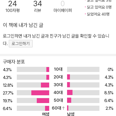
읽고 싶어요 3명
24
34
0
전! 첫 출간 당시 나치 정부의 금서 판정, 학교 이야기를 통해 인
읽고 있어요 0명
100자평
리뷰
마이페이퍼
간 존재와 사회 문제를 다루는 깊이 있는 작품! 소설 《게르버》는
읽었어요 40명
프라하 출신 유대인 가정에서 태어난 오스트리아 작가 프리드리
이 책에 내가 남긴 글
히 토어베르크가 1930년 22세 때 발표한 소설이다. 고등학생 쿠
로그인하면 내가 남긴 글과 친구가 남긴 글을 확인할 수 있습니
르트 게르버가 겪는 학업의 어려움, 교수와의 갈등, 우정과 사랑
다.
의 문제를 다룬 이 소설은 작가 자신이 프라하의 권위주의적인 학
로그인하기
교에서 겪었던 부정적인 경험을 그리고 있다. 1921년 아버지가
프라하로 전근하면서 토어베르크가 다녔던 프라하의 학교는 개
구매자 분포
혁이 단행된 오스트리아 빈의 학교와 달리 옛 군주제 시기의 낡은
10대
0%
4.3%
교육 시스템을 그대로 유지하고 있었다. 그 교육의 핵심은 규율과
20대
4.3%
4.3%
규범을 내세우며 학생의 자유 의지를 꺾고 순종을 강요하는 것이
30대
4.3%
12.8%
었다. 졸업 후 좋은 직장과 대학 입학을 위해 졸업시험 합격증이
40대
8.5%
27.7%
필요한 학생들은 학업 스트레스에 시달리며 성적 평가에서 막강
50대
6.4%
19.1%
한 권한을 가진 교수에게 순종할 수밖에 없었다. 작가가 소설의
60대
2.1%
6.4%
서두에서 전하는 일주일에 열 명의 학생이 자살하는 현실은 그런
여성
남성