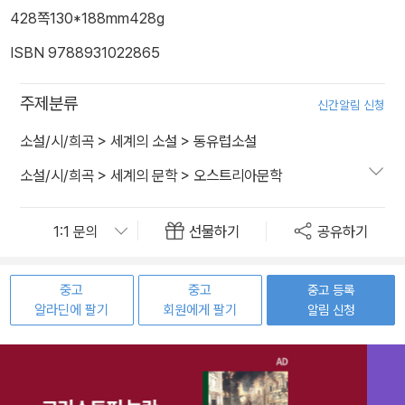
428쪽
130*188mm
428g
ISBN 9788931022865
주제분류
신간알림 신청
소설/시/희곡
>
세계의 소설
>
동유럽소설
소설/시/희곡
>
세계의 문학
>
오스트리아문학
선물하기
공유하기
중고
중고
중고 등록
알라딘에 팔기
회원에게 팔기
알림 신청