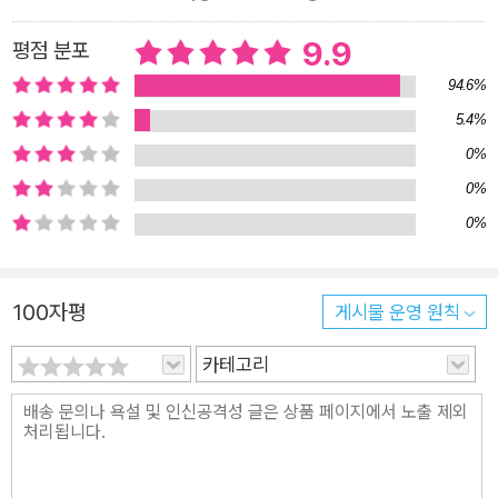
학교의 문제점을 단적으로 증명한다. 권위주의적인 학교를 고발
하는 토어베르크의 소설에는 고등학교 시절 시를 쓰는 등 다양한
9.9
평점 분포
활동을 하다가 1927년 졸업시험에 한 번 낙방한 적이 있는 작가
94.6%
의 경험이 생생하게 담겨 있다. 소설은 카프카의 유고를 정리·발
5.4%
표한 막스 브로트의 도움으로 출간되었는데 첫 출간 당시 5,000
0%
부가 인쇄되고 1년도 안 되어 7개국 언어로 번역되었다. 소설의
0%
성공으로 토어베르크는 물질적인 안정과 함께 작가로서 탄탄한
0%
입지를 다질 수 있었다. 하지만 《게르버》는 출간 3년째 되는 193
3년 나치 정부가 “사제의 문제를 증오심에 가득 찬 왜곡된 형태
로 그린” 소설로 판정해 금서가 되었다. 이어 1936년 토어베르크
100자평
게시물 운영 원칙
의 모든 글에 금서 판정이 내려졌고, 작가는 1938년 스위스를 거
카테고리
쳐 프랑스로 도피했다가 1940년 미국으로 망명했다. 그는 1951
년에야 오스트리아로 돌아올 수 있었다. “누구나 당할 수 있는 어
떤 일이 우리 중 한 사람에게 일어난다면, 그건 더는 개인의 일이
아니야.” 우리는 세상에 발을 딛기 전에 오랜 세월을 학교에서 보
내야 한다. 학교는 우리가 살고 활동하는 이 세상을 위해 어떤 역