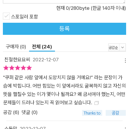
할을 해야 할까? 토어베르크의 소설은 똑똑하고 성숙하나 반항
현재
0
/280byte (한글 140자 이내)
적인 학생 게르버의 학교생활 마지막 해를 그리며 이 문제를 다루
스포일러 포함
고 있다. “세상은 세 가지 것에 근거한다. 바로 진리와 정의, 사랑
등록
이 그것이다.” 소설의 서두에 인용된 고대 이스라엘 랍비의 이 격
언은 소설의 화두이다. 주인공 게르버는 학교와 실제 인생은 아무
구매자 (0)
전체 (24)
관계가 없다고 주장하는데 그의 아버지는 아들의 주장이 틀렸다
고 한다. 만약 아버지의 말이 옳다면 학교는 세상의 토대인 진리
친절한묘묘씨
2022-12-07
메뉴
와 정의, 사랑이 있는 곳, 혹은 그것을 배우는 곳이어야 한다. 과
연 학교는 그런 곳일까? 작가는 교수의 견해에 좌우되는 학교의
"쿠퍼 같은 사람 앞에서 도망치지 않을 거예요!” 라는 문장이 가
성적 평가 방식을 통렬하게 비판한다. 비판은 그런 주관적 판단으
슴에 박힙니다. 어떤 힘있는 이 앞에서라도 굴복하지 않고 자신의
로 한 사람의 미래를 판단하는 문제점에 대한 고발로 이어진다.
뜻을 펼칠수 있는 이가 몇이나 될까요? 왜 금서여야 했는지, 어떤
누가 ‘교수진’과 그의 ‘동료들’에게 수십 년 동안 한 사람의 존재
문제들이 드러나 있는지 꼭 읽어보고 싶습니다.
를 규정할 권리를 보장했는가? 이 사람은 강한 앞발로 미래를 장
공감 (
6
)
댓글 (0)
악하고 아무 일 없을 거라고 하고, 반면 저 사람은 무너져 웅크리
고 앉아 배가 난파되어 황량한 섬에 표류한 사람처럼 사방 삭막한
소동맘
2022-12-07