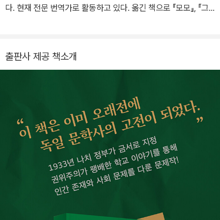
해를 받다가 1938년 스위스를 경유해 프랑스로 망명했다. 1940
다. 현재 전문 번역가로 활동하고 있다. 옮긴 책으로 『모모』, 『그
년 다시 미국으로 도피해서 생계를 위해 할리우드의 시나리오 작
림 형제 동화집』, 『하이디』, 『데미안』, 『수레바퀴 아래서』, 『게르
가, 번역가, 프리랜서 저널리스트, 연극 비평가로 일했다. 1945
버』, 『프란츠 카프카 단편집』 등이 있다.
년 미국 시민권을 획득하고 1951년 오스트리아로 돌아와 저술에
출판사 제공 책소개
힘을 쏟았다. 편집자, 잡지 발행인, 번역가, 방송 토론자로 활동하
는 한편, 재능 있는 젊은 작가의 등단에 힘을 보탰다. 작품으로는
자신의 부정적 학교 체험을 그린 소설 《게르버》를 비롯해 《선수
단. 스포츠 인생》 《복수는 나의 것》 《저 여기 있어요, 아버지》 《욜
레슈 아주머니 혹은 일화로 보는 서양의 몰락》 《그것 역시 빈이
었다》 등이 있다. 《게르버》 《저 여기 있어요, 아버지》 《그것 역시
빈이었다》 등은 영화로 만들어졌다. 생전 율리우스 라이히 상, 빈
저널리즘상, 오스트리아 학문·예술·명예 십자훈장, 오스트리아 국
가문학대상 등 수많은 상을 받았다. 1979년 11월 10일 세상을 떠
나 빈 중앙묘지에 안장되었다.