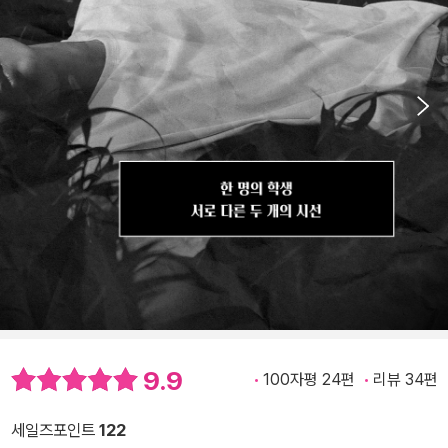
9.9
100자평 24편
리뷰 34편
세일즈포인트
122