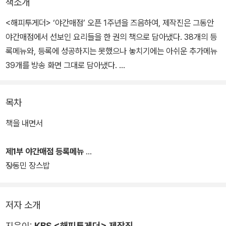
책소개
<해피투게더> ‘야간매점’ 오픈 1주년을 즈음하여, 제작진은 그동안
야간매점에서 선보인 요리들을 한 권의 책으로 담아냈다. 38개의 등
록메뉴와, 등록에 성공하지는 못했으나 놓치기에는 아쉬운 추가메뉴
39개를 방송 화면 그대로 담아냈다.
여기 더 많은 야식 레시피를 기대하는 독자들을 위해 응용메뉴 74개
목차
도 포함해 총 151개의 밤참 메뉴를 소개하고 있다. 국민 야식이라는
말이 무색하지 않을 매력만점의 레시피들로 가득한 책이다. 소개된
책을 내면서
야식들의 강점은 무엇보다 <해피투게더> 방송에서 소개한 3대 조건
에 부합한다는 점이다.
제1부 야간매점 등록메뉴
장동민 장스밥
우선 배고픈 밤, 간단하게 해먹을 수 있는 요리라는 점. 주로 냉장고에
담겨 있는 재료들이나 치킨 등 먹고 남은 재료의 재활용으로 저렴하
저자 소개
고 누구나 쉽고 빠르게 조리해 출출한 배를 달랠 수 있는 야식들이라
는 점에서 실용적이다. 둘째, 입맛을 사로잡는 맛이다. 출연진들의 시
지은이:
KBS <해피투게더> 제작진