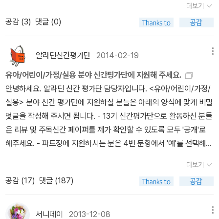
더보기
고른 베스트5’는 이렇습니다. 1. 나쁜 학교
크리스티 조던 펜턴, 마거
공감 (
3
)
댓글 (0)
릿 포키악 펜턴 지음리즈 아미니 홈즈 그림김경희 옮김푸른숲주니어
2013-09-30 2. 해피투게더 야간매점KBS <해피투게더> 제작
진 (지은이)휴먼앤북스(Human&Books)2013-08-26 3. 우
알라딘신간평가단
2014-02-19
메뉴
리 땅 기차여행 김성은 | 조지욱 (지은이)
한태희 (그림)책읽는곰201
유아/어린이/가정/실용 분야 신간평가단에 지원해 주세요.
3-12-05 4. 엄마 손맛이 그립다
김상영 | 김경남 (지은이)스타
안녕하세요. 알라딘 신간 평가단 담당자입니다. <유아/어린이/가정/
일북스
2013-11-11 5. 세계와 만나는 그림책 무라타 히로코
실용> 분야 신간 평가단에 지원하실 분들은 아래의 양식에 맞게 비밀
(글)
테즈카 아케미 (그림)
강인 (옮긴이)
츠지하라 야스오 (감수)
사계
덧글을 작성해 주시면 됩니다. - 13기 신간평가단으로 활동하신 분들
절출판사
2013-08-22 이 중 단 한권만을 고른다면 저는 <나쁜
은 리뷰 및 주목신간 페이퍼를 제가 확인할 수 있도록 모두 '공개'로
학교>를 고르겠습니다.13기 신간평가단 활동을 하며 감사했습니다.
해주세요. - 파트장에 지원하시는 분은 4번 문항에서 '예'를 선택해
파트장으로 활동하셨던 ‘꿀꿀페파’님도 수고 많이 하셨습니다.
주세요. 파트장 관련해서는 모집 공지를 확인해주세요. 지난 번에 파
더보기
트장을 하셨던 분들도 지원해주셔도 좋습니다 :) 단, 파트장 지원 여
공감 (
17
)
댓글 (187)
부가 당락에 결정을 미치지는 않습니다. ===============
======================================
======================================
서니데이
2013-12-08
메뉴