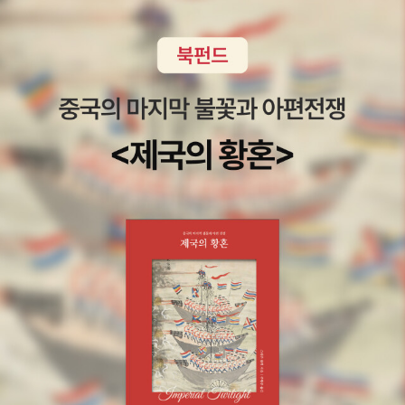
정의의 교의'는 큰 소리로 선언되는 확신들을 뒷받침하고 '타당한' 것
처럼 보이게 하는 암묵적인 전제들로서, 지금까지 숙고되거나 검토된
적이 거의 없다. 그것들은 언제나 암시만 될 뿐 분명하게 표현되는 적
이 거의 없다. 하지만 우리는 그러한 믿음들을 가지고 생각한다(p. 3
5~36). 다시 말해서 우리가 믿고 있는 이 '기이한 믿음'에는 몇 가지
의 암묵적인 믿음들이 내재되어 있으며, 이 믿음들을 살펴보는 것이
더 중요하다는 것이 바우만의 말이다. 가연 님의 리뷰 http://blog.al
adin.co.kr/760670127/6629638그렇다면 러셀의 핵심은 무엇
인가? 러셀이 살아가면서 절대로 바뀌지 않을 그 신념, 사상, 심성은
도대체 어떤 것일까? 이 책이 아니라 다른 책들을 참조하여야 할 것
인가? 아니다. 굳이 그럴 필요까지는 없다. 그것은 명징하게도 이 책
에 적혀있다. '눈 앞의 비교적 확실한 악을 내버려두고 미래의 비교적
불확실한 미덕을 택해서는 안된다.' 라는 말이다. 몇 번이고 재반복되
며 이 책에 나타나는 저 주제가 바로 러셀 본인의 신념이자 절대로 깎
여나가지 않을 심성이다. 그런데 어째서 러셀은 이런 신념을 품게 된
것일까? 그것은 러셀 본인의 심성과 관련이 있다. 어린 시절 자살을