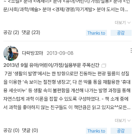
하지 않습니다. 그러나, 페이퍼를 쓰다보니 슬슬 뭐라도 먹고 싶어지
~ <소설> 분야 <에세이> 분야 <유아/어린이/가정/실용> 분야 <인
제에 방점을 두고 있습니다. 그러나 녹색성장의 성과는 미비했고, 창
다.) 그러니 찐 만두를 으깨어 밥과 비벼 먹으니 잡채밥 맛이 난다며
는 겁니다. 하긴 요리책만 두 시간을 봤으면 그럴 수도 있는 건가봅니
문/사회/과학/예술> 분야 <경제/경영/자기계발> 분야 도서는 마음
조경제는 그 의미조차 아직 오리무중입니다. 그런 점에서 이 책의 3
출연자들이 감탄하는 화면도 웃으면서 넘어갈 수 있다. 그게 야식이
다. 그래서 집을 찾아보니, 이 밤에 후딱 먹을 수 있는 건, 역시 인스턴
에 드세요? 발송은 입고되는대로 진행 예정이고,금주 중 입고된 도서
부 원제목인 (경영 변화의 본질쯤으로 번역할 수 있는)The nature
더보기
기 때문이고 즉, 반 이상 장난이기 때문이다. 그런데 책으로 만드는 것
드 식품뿐입니다. 냉장고를 뒤져보면 반찬과 밥이 있긴 하겠지만, 이
들 1차발송 예정이에요.도서 발송되면 문자 드릴게요! :)
of change를 창조경제 스타트업, 자연이 답이다라고 번역한 것은
공감 (
2
)
댓글 (23)
은 방송과는 다르다고 생각한다. 일단 『해피 투게더 3 : 야간 매점』이
유는 모르지만 라면이 왜 이렇게 잘 보이는 걸까요. 유난히. --------
생체모방기술에 감동받은 번역자의 한국 경제에 대한 희망이 많이 반
라는 제목을 보고, 화려한 띠지의 문구를 보고 예상되는 것은 방송에
---------- 오늘은 여기까지 입니다. 간단한 요리라도 가족과 친구
영된 것으로 보입니다. 분명 생체모방기술은 환경과 창의성을 중요시
소개된 야식 만드는 법이 모여있는 것이다. 방송에서도 '쉽다 쉽다 쉽
와 우리를 기쁘게 하는 사람들과 맛있게 먹으면 좋겠습니다. 일요일
다락방꼬마
2013-09-08
메뉴
하는 요즘 좋은 대안이 될 수 있습니다. 하지만 유행처럼 왔다가 허무
게 만들 수 있다'를 컨셉으로 하는데 그걸 책을 보고 따라 해 보라고?
하루 아낌없이 즐겁게 보내세요.
하게 사라지는 신기루가 되지 않도록 하려는 결심과 노력이 필요하다
2013년 9월 유아/어린이/가정/실용부문 주목신간
갸우뚱하게 되지만, 요즘은 '쉬운 요리'를 좋아들 하니까 하고 넘어갈
는 당연한 사실을 조심스레 적어봅니다. 사랑지기 님의 리뷰 http://
7권 ‘생활의 발명’에서는 한 방향으로만 진동하는 편광 필름의 성질
수도 있다. 그럼 간단한 요리라도 재밌게 소개해주려나? 슬프게도 그
blog.aladin.co.kr/748233123/6618281저자는 의지력의 수명은
을 이용한 ‘속 보이는 절전형 냉장고’, 다 쓴 딱풀 통을 재활용한 ‘휴대
렇지가 않았다. 침착하게 따지고 보면 표제도 그렇고 지은이도 그렇
정해져 있고, 많이 쓸수록 떨어지므로, 하루라는 시간을 투자해 최고
용 세숫비누’ 등 생활 속의 불편함을 개선해 나가는 발명 과정을 통해
고, 이 책은 요리가 아닌 방송에 집중한 책이다. 말 그대로 예능 프로
의 성공을 얻고 싶다면 의지력이 떨어지기 전에, 당신의 가장 중요한
자연스럽게 과학 이론을 접할 수 있도록 구성하였다. - 책 소개 중에
그램의 인기 코너를 책으로 옮긴 것이다. 책장을 넘기면 '빰빰빰 빰!
일, 그 한 가지 일을 일찍 해치우라고 조언한다. '모든 일이 다 중요하
서 과학을 좋아하지 않는 친구들도 이 책만큼은 읽고 있지요^^모든
빰! 빰빰!' 하는 방송 배경음악이 자동 연상될 만큼, 방송이 그대로 책
다', '멀티태스킹은 곧 능력이다'와 '일과 삶에 균형이 필요하다' 등은
아이들의 마음을 사로잡은 내일은 발명왕.7권에서는 어떤 이야기로
이 되었다. 게스트들이 방송에서 풀어놓은 이야기를 글자로 옮기고,
더보기
우선순위의 중요성을 강조한 것이다. 우리가 우선순위를 잘 정해서
아이들을 사로잡을지 궁금하네요. 보름달문고 시리즈 56권. <곰
당시 (대부분 개그맨인) 패널들의 평가를 별로 닮지 않은 만화 캐릭터
공감 (
0
)
댓글 (0)
행동하면 자동적으로 균형에서 벗어나 어느 하나에 더 많은 시간을
의 아이들>로 제10회 문학동네어린이문학상을 수상한 작가 류화선
의 말풍선에 집어 넣고, 야식 조리 방법을 소개했다. (만두를 다져서