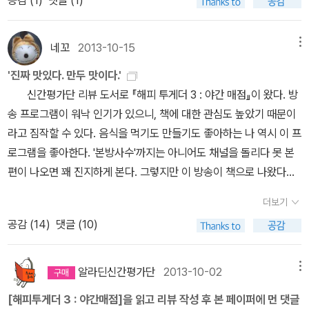
만, 엄마들도 그냥 빨리 후딱 만들어서 먹고 치우는 저녁밥을 하고 싶
렇게 요리를 잘해?”라는 말까지 들었으니 이만하면 ‘마법의 요리
거렸다고 했다. 나 역시 그랬다. 책을 다 읽고나자 옮긴이가 느낀 공포
을 때도 있는 겁니다. 1. 짜지않은 반찬 2. 짜지않은 국 찌
책’이라고 불려도 좋을 것 같다. 나머지 내용은 <http://blog.nave
를 나 역시 그대로 느꼈던 것이다. 세상에 보여지고 싶은 모습만을 부
개 3. 짜지않은 밥 국수 그치만 매일 보면 저녁밥으로 고민하는데, 왜
r.com/potatobook/220720479221>에서 확인하세요.
네꼬
2013-10-15
메뉴
풀려 표현했는데, 그것은 진실된 내가 아니라는 것을 알뿐만 아니라,
메뉴는 며칠 지나면 다시 돌아오는 걸까요. 우리나라 대부분 가정에
부풀려지는 그 과정조차도 다 알고 있는 관찰자가 있었고, 그 관찰자
'진짜 맛있다. 만두 맛이다.'
서 밥상에 올라오는 건 밥, 국이나 찌개, 반찬 정도인데, 저녁에 뭐 해
가 어느날 그간의 추악한 내 모습을 바로 내 코앞에 들이댄다면 그순
신간평가단 리뷰 도서로 『해피 투게더 3 : 야간 매점』이 왔다. 방
먹나 고민은 어제도 하고 오늘도 하게 된다고 하시더라구요. 저는 아
간을 나는 어찌해야 할 것인가. 생각만으로도 등골이 오싹해 진다. 지
송 프로그램이 워낙 인기가 있으니, 책에 대한 관심도 높았기 때문이
직 저희집의 식단을 맡지 않았기 때문에 일단 해주는 밥을 얌전히 먹
금 한참 SNS에 빠져 있는 사람이라면 이 책에 공감은 하되, 자신의
라고 짐작할 수 있다. 음식을 먹기도 만들기도 좋아하는 나 역시 이 프
는 게 좋겠지만, 그래도 조금은 다양하게 먹어보고 싶어질 때가 있어
이야기는 아니라고 자기도 모르게 부정할지 모르겠다. 그렇더라도 한
로그램을 좋아한다. '본방사수'까지는 아니어도 채널을 돌리다 못 본
요. 1. 주제별 요리백과2. 568 조미료 소스 양념 대백과3. 찬
번은 읽어볼 만한 책이라고 생각한다. 가상의 공간 속에서 원하는 만
편이 나오면 꽤 진지하게 본다. 그렇지만 이 방송이 책으로 나왔다는
모도 모르는 식당반찬4. 반찬 연금술 주제별 다양한 요리와 다양한
큼의 자기만족을 얻지 못하는 바로 그 순간, 보여주고 싶어 안달이 난
걸 알고 좀 의아했다. 방송에서 소개한 요리들은 (가끔 예외는 있어
소스가 있으면 요리는 조금 더 편할 것 같긴 합니다만, 음 아무래도 초
더보기
허세로 똘똘뭉친 자격지심에 대한 관찰자의 날카로운 시선이 떠오를
도) 레토르트 식품이나 냉동식품을 갖고 재미 삼아 만드는 게 컨셉인
보자에서 넘어가서 중급자는 되어야 그래도 시도해볼 만 한 걸까요.
공감 (
14
)
댓글 (10)
테니.[에세이] 분야 마법고냥이 님의 리뷰 http://blog.aladin.co.k
데 그걸로 책이 되나? 심지어 블로거들이 이 방송에 나온 음식을 따
다년간 요리를 해오신 주부라면 초보자용이 아닌 요리책을 보면서 아
r/773051144/6650354<작가의 얼굴>은 에세이라기보다 라이
라 만들어 포스팅한 걸 보고도 아니 뭐 이런 것까지.. 하고 놀랐으
는 요리도 조금은 빨리 하거나 간단히 할 수 있는 노하우를 알고 싶을
히라니츠키의 사진 일기 같다. 읽고 나면 왠지 라이히라니츠키의 삶
니, 책으로 나왔다는 게 놀랍지 않을 수 없었다. 그런데 책을 받고 보
수도 있겠네요. 모르는 건 아니지만, 일단 요리책을 보면 재료나 정량
알라딘신간평가단
2013-10-02
메뉴
의 단편들을 엿본 느낌이 들어 그가 무척 친근하게 느껴진다. '누군가
니, 아마 책을 만드는 입장에서도 그랬던 모양이다. '이 방송을 어떻게
이 나와서 편한 점이 많습니다. 그래서 집에서 하긴 하지만 가끔 하는
[해피투게더 3 : 야간매점]을 읽고 리뷰 작성 후 본 페이퍼에 먼 댓글
가 읽은 책이 그 사람을 말해준다'는 말이 이럴 때 쓰는 말이 아닐까
책으로 만들지?' 책 이야기를 하기 전에 잠깐, 방송 얘기를 해야겠다