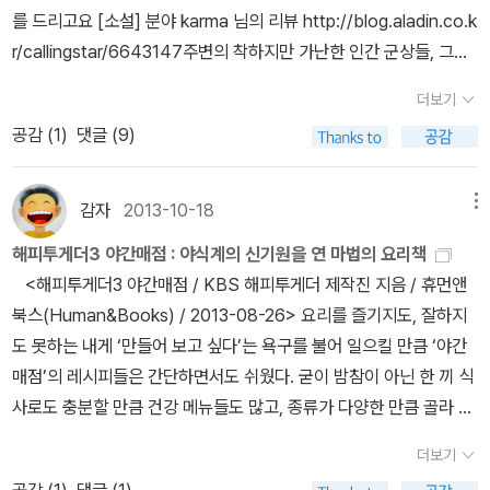
않으실 것 같기도. ^^ 아니, 앞에 길고 긴 수다를 떨어놓는 게 실은 더
를 드리고요 [소설] 분야 karma 님의 리뷰 http://blog.aladin.co.k
싫어, 하고 생각하신다면, 음, 뒤에 쓸까요? 오늘 페이퍼는 소소한
r/callingstar/6643147주변의 착하지만 가난한 인간 군상들, 그리
행복을 줄 맛있는 음식을 찾으러 갑니다. ^^ 꽃보다 책입니다. 1. 간단
고 그 보통의 인간들이 겪어내야하는 사회의 부조리와 벗어날 수 없
한 요리를 위한 책 1. 문성실의 요즘요리 2. 퇴근후 10분 만
더보기
는 가난의 굴레들을 아주 적절히 엮어서 보여주고 있습니다. 그런 사
찬 3. 맞벌이 밥상 피곤하고 시간도 없고, 하기도 싫지만 그렇다고 매
공감 (
1
)
댓글 (9)
건들 중에는 도저히 실제로 일어난 일이라고 믿을 수 없는 일들도 있
번 사먹을 수도 없고, 라면이나 인스턴트 음식으로 대체하기도 싫을
지만 우리나라에서도 흔히 보는 부조리의 변주들도 많습니다. 그리고
때가 있습니다. 갓지은 밥이랑, 반찬이랑 맛있게 먹고 싶을 때가 있긴
대부분 죽은 사람들을 통해 그 사건들을 이야기하기 때문인지 그것이
감자
2013-10-18
메뉴
한데, 서툰 실력에 요리를 하자니... 그냥 그 사이에 뭔가 먹고 시작해
심각하게 이야기되기보다는 관조적인 유머로 승화됩니다.다만 그런
야 할 것 같기도 합니다. 그러면 사실 능숙하지 않은 사람도 어렵지
해피투게더3 야간매점 : 야식계의 신기원을 연 마법의 요리책
사람과 사건의 연결고리들이 너무 매번, 많이 등장하는 바람에 조금
않게 시도해 볼 수 있는 요리법이 있으면 되지 않을까요? 또는 요리
<해피투게더3 야간매점 / KBS 해피투게더 제작진 지음 / 휴먼앤
은 작위적이라는 생각이 들게 하는 것은 아쉬웠습니다.그렇게 온 인
사나 요리연구가가 아닌 집에서 가정주부가 금방 만들 수 있는 그런
북스(Human&Books) / 2013-08-26> 요리를 즐기지도, 잘하지
생으로 양페이를 키워내고도 막상 자신이 폐를 끼치고 싶지 않아 사
요리법도 좋을 것 같습니다. 2. 오늘 저녁엔 뭐 하냐... 고민되신다
도 못하는 내게 ‘만들어 보고 싶다’는 욕구를 불어 일으킬 만큼 ‘야간
라져버린 양아버지 양진뱌오와 결국은 아버지를 찾아내고만 양페이
면 1. 금토일 반찬거리 2. 냉장고 털어 10분 요리 3. 엄마가
매점’의 레시피들은 간단하면서도 쉬웠다. 굳이 밤참이 아닌 한 끼 식
는 소설 속 허구의 인물이지만 또 어딘가에는 분명 있을 마음들이라
차려준 밥상 4. 시아버지가 며느리에게 일러준 착한 요리 주부 경력
사로도 충분할 만큼 건강 메뉴들도 많고, 종류가 다양한 만큼 골라 만
고 생각하면, [제7일]을 읽으며 그토록 서러웠던 울음들이 아깝지 않
수십 여년이 되는 엄마들도 저녁에 뭘 하지, 가 자주 고민거리라고 하
들어 먹는 재미도 쏠쏠하다. 이 책을 받자마자 벌써 여러 메뉴에 도전
습니다. 비의딸 님의 리뷰 http://blog.aladin.co.kr/725388123/
더보기
십니다. 아무래도 우리 엄마는 요리를 좋아하지 않아, 일 수도 있겠지
해서 성공하는 쾌거를 이루기도 했다. 심지어 조카에게 “고모는 왜 이
6627109옮긴이는 작업을 다 끝내고 나자 핵폭탄급 여운에 허우적
공감 (
1
)
댓글 (1)