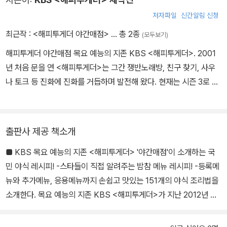
식과 판단을 통해 선택된 메뉴들인 만큼, 출출할 때 입맛을 사로잡기
저자파일
신간알림 신청
에 손색이 없는 요리들의 향연이 펼쳐진다.
최근작 :
<해피투게더 야간매점>
… 총 2종
(모두보기)
저렴한 재료들과 초간단 조리법, 입맛을 사로잡는 요리라는 점에서
해피투게더 야간매점 목요 예능의 지존 KBS <해피투게더>. 2001
건강 측면을 우려하기도 하지만, 실제로는 건강 메뉴들도 많다. 취향
년 처음 문을 연 <해피투게더>는 그간 쟁반노래방, 친구 찾기, 사우
에 따라 다양하게 골라먹을 수 있는 맛들이 준비되어 있다.
나 토크 등 진화에 진화를 거듭하며 발전해 왔다. 현재는 시즌 3로 방
영 중이다. <해피투게더>는 보다 신선한 방송 아이템을 찾던 중, 201
2년 6월 28일 처음으로 야간매점을 오픈하였다. 추억의 음식, 간단
한 음식, 맛있는 음식이라는 3대 조건을 충족하는 야식을 개발하기
출판사 제공 책소개
위해 스타들이 자신만의 추억과 노하우를 아낌없이 공개하였다. 유재
■ KBS 목요 예능의 지존 <해피투게더> '야간매점'이 소개하는 국
석과 박명수, 박미선과 신봉선 등 MC들과 개그콘서트 개그맨이 주축
민 야식 레시피! -스타들이 직접 알려주는 밤참 메뉴 레시피! -등록메
이 된 G4를 중심으로 수많은 스타들이 거쳐 간 야간매점. 개장 초기
뉴와 추가메뉴, 응용메뉴까지 손쉽고 맛있는 151개의 야식 조리법을
에는 다소 소박하였으나, 갈수록 인기를 끌며 스타들의 메뉴 경쟁도
소개한다. 목요 예능의 지존 KBS <해피투게더>가 지난 2012년 여
한층 치열해졌다. 이제는 전문 요리사 뺨치는 수준의 메뉴들이 등장
름 첫 선을 보인 ‘야간매점’ 코너는 개점 이후 지금까지 큰 인기를 얻
해 이슈가 되기도 한다. 또 방송이 나간 직후 선정된 메뉴가 주요 포털
고 있다. 추억이 담겨 있고 조리법이 간단하며 맛이 있어야 한다는 3
사이트의 검색어 순위에 오르며, 국민 야식 수준의 인기를 얻고 있다.