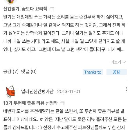
== 1. 간단한 소개 및 하고 싶은 말을 남겨 주세요.2. 최근 작성한 리
신간읽기, 꽃보다 요리책
뷰 주소를 남겨 주세요. (리뷰 주소를 남기지 않을 경우 선정에서
일기는 매일매일 쓰는 거라는 소리를 듣는 순간부터 하기 싫어지고,
제외됩니다. 반드시 '가장 최근' 리뷰가 아니어도 됩니다.)3. 13기 신
그냥 그게 숙제같거나 일 같아서 억지로 하는 것처럼, 그래서 진짜 하
간평가단으로 활동하셨나요? (예/아니오)4. 유아/어린이/가정/실용
기 싫어지는 방학숙제 같아진다. 그러나 일기는 윌기도 주기도 아니
분야 파트장으로 지원하시겠습니까? (예/아니오) ==========
니까 매일 쓰는 거다! 라고 해도, 사실 매일 뭘 그렇게 달라지고 쓸 게
======================================
있나, 싶기도 하고. 그런데 어느 날 그런 생각이 들더라구. 내가 매일
======================================
매일 비슷하게만 살아왔다는 거, 그걸 나도 알지만 그 반복되는 일상
======= 신청 기간 : 2월 19일~3월 9일지원하시기 전에 모집 공
더보기
을 벗어날 엄두를 내지 못해서 어쩌면 그런 사실조차 알고싶지 않았
지글을 꼭 읽어주세요. 타 분야와의 복수지원이 불가능합니다. 13기
공감 (
7
)
댓글 (0)
을지도 모른다는 그런 생각말이야. 그래서 일기를 꼭 써보라고 누가
유아/어린이/가정/실용 분야 신간평가단은 이런 책들을 읽었습니다.
그랬어. 일기를 써보면, 하기 싫겠지만 그래도 조금이라도 써보면, 자
:)아래 도서들에 관심이 가신다면 유아/어린이/가정/실용 분야에 지
기 기록이 생긴다고. 나는 기억이 나쁘다, 잘 잊어버린다, 계획성 없다
알라딘신간평가단
2013-11-01
메뉴
원해주세요.
하면서도 쓰는 게 부담스럽던데. 그래도 꼭 어떤 형식을 갖춰서 해야
13기 두번째 좋은 리뷰 선정작
하는 게 아니라면 할 수 있는 거 아닐까, 그런 생각으로 조금씩 써보면
네번째 도서를 추천해달라는 글을 쓰면서, 또 두번째 좋은 리뷰를 발
좋을 것 같은데. 안녕하세요. 어제 페이퍼를 썼는데, 오늘도 또 씁니
표하니 이상하네요. ㅎ 암튼, 지난 달에도 좋은 리뷰 올려주신 모든 분
다. 매일 쓰는 건 아무래도 안 반가워 하시는 분이 보신다면 좋아하지
들께 감사드립니다 : ) 선정에 수고해주신 파트장님들께도 무한 감사