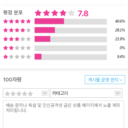
밤, 간단하게 해먹을 수 있는 요리라는 점. 주로 냉장고에 담겨 있는
7.8
평점 분포
재료들이나 치킨 등 먹고 남은 재료의 재활용으로 저렴하고 누구나
쉽고 빠르게 조리해 출출한 배를 달랠 수 있는 야식들이라는 점에서
40.6%
실용적이다. 둘째, 입맛을 사로잡는 맛이다. 출연진들의 시식과 판단
28.1%
을 통해 선택된 메뉴들인 만큼, 출출할 때 입맛을 사로잡기에 손색이
21.9%
없는 요리들의 향연이 펼쳐진다. 저렴한 재료들과 초간단 조리법, 입
0%
맛을 사로잡는 요리라는 점에서 건강 측면을 우려하기도 하지만, 실
9.4%
제로는 건강 메뉴들도 많다. 취향에 따라 다양하게 골라먹을 수 있는
맛들이 준비되어 있다. 여기에 더하여 스타들의 추억이 담긴 요리라
는 ‘재미’ 또한 갖추고 있다. 힘든 무명 시절 한 끼 배고픔을 달래기 위
100자평
게시물 운영 원칙
해 해먹던 메뉴에서부터, 내로라하는 인기스타들이 맛본 메뉴라거나
카테고리
<해피투게더> 야간매점을 위해 밤새워 개발해낸 메뉴까지 흥미진진
한 스토리가 곁들여진 메뉴들이다. 예능과 요리라는 요소를 조화시킨
방송 콘셉트와도 부합한다. 또 방송 내용을 재미있게 풀어 ‘매점스토
리’라는 이름으로 소개하고 당시 출연진들의 시식평도 곁들여 읽는
재미를 더했다. 여기 개성 넘치는 출연진 캐리커처들이 보는 재미 또