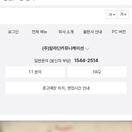
있었어요친구들 중에는 실제 하와이에 다녀온 친구들이 제법 있는
위한 맞춤한 그림책이다.너무너무 예쁜 그림으로 세계문화의 다양성
하나가 '야간매점 때문입니다.늦은 시간이지만 진행자들이 먹는 모습
출판사로부터 제공 받아 읽고 쓴 리뷰입니다.
데..전 아직 생각도 못해보고 있네요. 언젠가 아이에게 그 멋진 휴양지
을 보여주는 사랑스런 그림책! <세계와 만나는 그림책>과 <처음 만
을 보면서 한번쯤은 만들어 먹게 되는 메뉴들이 많더라구요.
를 꼭 경험하게 해주고 싶어요
나는 세계 지도 그림책>은같은 그림 작가(테즈카 아케미)와 글 작가
(무라타 히로코)의 작품이다.우리가 흔히 '다르다'를 '틀리다'로 표현
로그인
전체 메뉴
회사 소개
출판사 안내
PC 버전
하는데,세계의 다양한 생활모습과 문화를 보여줌으로 '틀림'이 아닌
'다름'을 깨우치는 책이다.[인문/사회/과학/예술] 분야 맥거핀 님의
(주)알라딘커뮤니케이션
리뷰 http://blog.aladin.co.kr/720286123/6641912이러한 불
1544-2514
일반문의 (발신자 부담)
평등은 왜 감소하지 않는가? 아니 감소하기는 커녕 왜 도리어 가속도
를 붙여가고 있는가? 그것은 단적으로 말해 '소수의 부가 우리 모두에
1:1 문의
FAQ
게 이익이 된다'는 기이한 믿음이 우리 안에 내재되어 있기 때문이다.
(이를 용어로는 '낙수효과'라고 부를 수도 있다. 우리나라의 경우라면
중고매장 위치, 영업시간 안내
비슷한 다른 표현들이 있는데, 예를 들어 이러한 것들이다. 부자들의
감세가 경제를 발전시킨다. 삼성이 잘 되어야, 우리나라가 잘 된다.)
바우만이 이러한 기이한 믿음을 부수기 위해 채택한 전략은 이 표면
에 자리잡은 '교의'를 직접 공략하는 것이 아니다. 그보다는 그 '교
의'에 내재한 '부정의의 교의'의 기만들을 살펴보도록 하는 것이다. '부