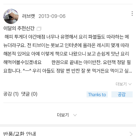
투자하게 된다. 따라서 ‘단 하나’를 위해서 버리고, 선택하고, 집중하
의 두 번째 동화이다. “가장 오래된 신화를 바탕으로 쓴 가장 현재적
부친 만두랑땡을 먹은 누군가의 평 '진짜 맛있다. 만두 맛이다.' 이런
는 것이 매우 중요하다는 것이다.[유아/어린이/가정/실용] 분야 다락
인 질문”이라는 평을 받은 전작에 이어, 작가는 유년의 상처와 이별하
게 책에 실려 있다.) 잠깐 숨을 가다듬고 가장 충격적인 부분에 대해
러브캣
2013-09-06
메뉴
방 꼬마 님의 리뷰 http://blog.aladin.co.kr/749795117/66509
는 아프고 빛나는 순간을 아름답게 그려냈다. - 책 소개 중에서 보름
적겠다.... 완성 음식, 만드는 과정 사진은 방송 화면을 캡쳐한 것이다.
이달의 추천신간
29<야간매점>에서는 요리 재료에서부터 만드는 과정이 사진으로
달 문고는 믿고 보는 시리즈 중 하나입니다.화사한 표지 속 두 친구가
표지 뒷날개에 방송을 만든 사람들의 이름이 (국장부터) 죽 적혀 있
해피 투게더 야간매점 너무나 유명해서 요리 파블들도 따라하는 메
자세히 나와있어 그리 어렵지 않게 만들어 먹을 수 있습니다. 요리 스
어떤 이야기를 들려줄지 궁금합니다. 쿠킹 클래스 인기 No. 1, ‘푸
다. 아마 모두들 이 프로그램을 너무나 사랑해서 책으로도 만들고 소
뉴더라구요. 전 티브이는 못보고 인터넷에 올라온 레시피 몇개 따라
토리에는 요리와 관련된 방송 이야기를 전하고 있어 방송을 미처 못
드스페이스 다정’의 ‘반찬반’ 수업을 그대로 담은 책이다. 매일 반찬이
개하고 싶었을 것이다. 그러나 나는 훌륭한 소설을 화면으로 옮길
해본적 있어요 아예 이렇게 책으로 나왔으니 보고 손쉽게 맛난 요리
보신 분들도 요리에 얽힌 일화 등을 함께 보실수 있습니다. 또하나 놓
고민되는 주부들에게 맛있고 건강에도 좋은 제철 메뉴를 공개한다. 6
때 지문과 대사를 있는 그대로 쓰지 않듯이, 방송을 책으로 만들 때
해먹어볼수있겠네요 한권으로 끝내는 아이반찬. 요런책 정말 필
칠 수 없는 것은 전문가들의 노하우 입니다. 방송에도 출연했던 강레
개월 이상 대기에 대기를 해야 신청이 가능하고, 전국 뿐 아니라 외국
도 책의 문법을 존중해야 한다고 생각한다. 방송을 기록하고 싶은 책
요합니다. ^ㅡ^ 우리 아들도 정말 짠 반찬 잘 못 먹거든요 먹이고 싶지
오 셰프와 레이먼 킴의 오렌지 깎는 법, 주방 천연세제, 채소응급처치
에서도 레시피를 달라는 문의가 끊이지 않는 쿠킹 클래스 최고 인기
이었다면 시청자들이 알고 싶은 방송 만든 이야기나 재미난 에피소드
도 않구요. 건강한 아이반찬 늘 고민이었는데 이 책으로 도움받고 싶
법 등은 우리의 실생활에 많은 도움을 주는 정보들입니다. 야간매점
수업의 비밀이 이 책 한 권에 고스란히 담겨 있다. 책 소개 중에서 주
를 진지하게 정리해야 했고, 요리를 소개하고 싶었다면 요리책의 독
더보기
네요 모리스 샌닥의 유작으로 유명한 작품이지요. 모리스 샌닥
이라는 코너를 통해 출연자들이 만들었던 밤참 레시피. 어떤 음식들
부이지만 요리와는 거리가 멀어 가족들에게 늘 미안한 마음입니다.
자들이 공감할 수 있는 매뉴얼을 만들어야 했다. 아마 그들은 두 마리
공감 (
1
)
댓글 (0)
의 책을 좋아하는 터라 꼭 읽어주고 싶었던 그리고 사주고 싶었던 책
은 과연 먹을 스 있을까라며 깔깔거리며 보았듯이 이 책을 만나면서
이 책을 보며 요리에 도전해 보고 싶네요^^ <해피투게더> ‘야간매
토끼를 잡고 싶었을 것이다. 그랬다면 최소한 두 배의 노력을 했어야
이랍니다.어떤 내용일지 정말 궁금한 책이예요 앤서니 브라운의
도 단순한 밤참 레시피가 아니라 그 안에 담긴 연예인들의 재미있는
점’ 오픈 1주년을 즈음하여, 제작진은 그동안 야간매점에서 선보인 요
했다. 그리고 그랬다면, 어쨌든 이 '간단한' 음식의 조리 과정을 블로
인기는 정말 식을줄을 몰라요.우리집에도 몇권있는데 많은 생각을 하
더보기
에피소드도 함께 만날수 있습니다. 단순한 음식을 떠나 재미있는 요
리들을 한 권의 책으로 담아냈다. 38개의 등록메뉴와, 등록에 성공하
거들조차 꺼리는 '캡쳐'로 대신하진 않았을 것이다. 그런데 이 책이
게 하는 책 같아요 이번 신간도 아이와 함께 즐거이 읽어보고 싶어지
리시간이 될지 않을까합니다. 순오기 님의 리뷰 http://blog.aladin.
지는 못했으나 놓치기에는 아쉬운 추가메뉴 39개를 방송 화면 그대
알라딘 '가정 / 요리 / 뷰티' 주간 베스트 7위에 올라 있다. 나는 슬프
더라구요 어릴적 한때 하와이는 꿈의 동경의 여행지였던 때가
co.kr/714960143/6651080우리 마을처럼 지구촌 시대 어린이를
로 담아냈다. - 책 소개 중에서 요즘 해피투게더를 보고 있는 이유 중
반품/교환 안내
다. * 알라딘 공식 신간평가단의 투표를 통해 선정된 우수 도서를