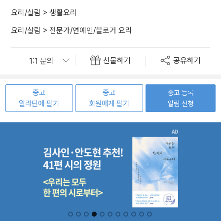
요리/살림
>
생활요리
요리/살림
>
전문가/연예인/블로거 요리
선물하기
공유하기
중고
중고
중고 등록
알라딘에 팔기
회원에게 팔기
알림 신청