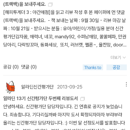
요리는 조리법이나 재료와 같은 레시피를 종이에 적어두시는 경우도
(트랙백)을 보내주세요.
싶다. 게다가 그는 책이 삶이고 삶이 책인 듯 너무나 자연스럽게 책을
(책 표지에까지 방송의 로고를 붙였고, 지은이가 방송 제작진으로 되
있더라구요. 3. 요리책에 나오는 용어 1. 영어로 배우는 서
[해피투게더 3 : 야간매점]을 읽고 리뷰 작성 후 본 페이퍼에 먼 댓글
말하고, 인용하고, 권한다. 그래서 어려운 작가론과 어려운 책들이 가
어 있으니 그래도 되겠지). 나는 이 방송의 컨셉이 좋다. 출연자들이
양조리용어사전 2. 조리용어 3. 호텔조리용어 4. 사진으로 배우는 전
(트랙백)을 보내주세요. - 책 보내는 날짜 : 9월 30일 - 리뷰 마감 날
득한데도 가벼운 수필을 읽듯 편안하게 읽힌다. 그가 소개한 작가와
과연 진짜 직접 저걸 만들어 먹을까에는 늘 의문이 남지만, 예쁘고 날
문조리용어해설 아무리 생각해도 요리는 저에게 자신감을 절대 주지
짜 : 10월 21일 - 받으시는 분들 : 유아/어린이/가정/실용 분야 신간
작품이 궁금해서 자꾸만 기웃거리게 된다. 어려운 글을 어렵게 쓰는
씬한 잘생기고 건장한 가수 배우 들도 밤의 배고픔은 이기지 못하고
않는 영역같습니다. 칼을 쥐고 썬다거나, 불 앞에서 후라이팬을 뒤집
평가단감자꿈, 매력녀, 네꼬, mandy92, 수퍼남매맘, 꿀꿀페파, 만권
것은 재능이 아니고, 쉬운 글을 어렵게 쓰는 것은 자랑이 아니다. 어려
열량 폭탄을 제조해 흡입한다는 사실을 확인할 때면 어지간한 토크쇼
는다는 건 기예의 한 분야같거든요. 요리를 좋아하시는 분들은 요리
당아리, 다락방꼬마, 동화세상, 또치, 러브캣, 쎌론~, 율찬맘, doori
운 글을 쉽게 쓰는 것이야말로 진정 글쓰는 재주라고 생각한다. 그런
의 눈물 고백을 볼 때보다 훨씬 그들에게 친근감이 생긴다. 소개되
에 대해 많은 관심이 있는 만큼 많은 걸 알고 계시겠지만, 그렇지 못할
e, 즐거운상상, 순오기, 이치고, 뵈뵈, 절세미인, 체리버 기억해주세
면에서 라이히라니츠키는 최고의 작가다. 남희돌이 님의 리뷰 htt
는 음식들은 대부분 '요리'라기보다는... (적당한 말 못 찾음)... 그런
경우엔 요리책에 나온 기본적인 것이라 생략되어 있는 내용도 잘 모
더보기
요! 하나!리뷰 작성하실 때 하단에 꼭 아래 문구를 텍스트로 넣어주세
p://blog.aladin.co.kr/fineday/6649764지금 판타지를 만들어
것들인데, 야식이란 게 원래 충동적으로 만들어 먹는 음식이니까 그
를 경우도 있습니다. 최근에 쉽게 나온 책들은 이러한 점을 반영해서
공감 (
0
)
댓글 (0)
요.* 알라딘 공식 신간평가단의 투표를 통해 선정된 우수 도서를 출
서는 안된다며 시대상을 담은 영화를 만들고자 하지만, 또 “아이들에
럴 만하다고 생각한다. 냉장고의 남은 요리나 즉석식품을 응용해 짧
쓴 책들이 있긴 합니다만, 조리에 대한 기본적인 것을 알고 나서 요리
판사로부터 제공 받아 읽고 쓴 리뷰입니다. 둘! 그리고, 리뷰가 늦으
게 절망을 말하지 마라”라고 말하는 하야오.다음의 새로운 판타지를
은 시간에(자막에 소요시간과 예산이 표기된다) 그럴싸한 맛과 적절
책을 읽으면 조금 더 이해하기 좋지 않을까 하는 생각이 듭니다. 또는
시는 분은 유아/어린이/가정/실용 분야의 파트장 '꿀꿀페파' 님께 메
만드는 일을, 다음 세대의 아이들 몫으로 남겨두면서 끝을 내고 있다.
알라딘신간평가단
2013-09-25
메뉴
한 포만감을 주는 만만한 음식이 바로 야식이니까. 방송을 보면서 가
쉽게 나온 요리책이 아니라 조금 더 고난도의 요리를 배우는 데도 도
일 보내주세요.메일 주소는 초기 이메일로 보내드렸습니다.(잊어버리
짧은 분량임에도 불구하고 아이들의 책에서 얻을 수 있는 모든 것과,
끔은 '맞아, 저렇게 먹으면 맛있지!' 하면서 옛날이 먹었던 간식을 떠
움이 될 수 있지 않을까요. 4. 가까이 있는 것을 선택하는 이유
알라딘 13기 신간평가단 두번째 리뷰도서
신 분은 propose@aladin.co.kr로 메일 주시면 알려드릴게요
다음 세대에 전수할 수 밖에 없는 무거운 과업 등 결코 가볍지 않은 주
올리기도 하고, '저거 괜찮다!' 하고 따라해보기도 한다. (나는 정웅인
1. 라면천국 2. MY 분식 레시피 3. 해피투게더 야간매점 4.
안녕하세요. 신간평가단 담당자입니다. 긴 연휴로 공지가 늦었습니
~) 셋! 각 도서별 1명씩 좋은 리뷰를 선정해 1만원권 알라딘 상품권
제를 꽉꽉 채워넣은 좋은 책이었던 것 같다.[경제/경영/자기계발] 분
이 소개한 야식을 보고 조금 응용해서 떡국떡을 기름에 살짝 튀겨 조
이밥차 심야식당 알고 있습니다. 슬로우 푸드가 몸에 좋다는 것, 건강
다. 죄송합니다. 기다리실까봐 마지막 도서 확정되자마자 부랴부랴
을 드리고 있습니다.각 도서별 좋은 리뷰 선정은 파트장님이 수고해
야 Yearn 님의 리뷰 http://blog.aladin.co.kr/Yearn/6648761
청과 간장과 참기름을 버무려 간식으로 먹은 적이 있다! 튈 수 있으니
한 음식을 먹어야 한다는 것. 전혀 무관한 일이라고는 역시 전혀 생각
올리는 신간평가단 담당자입니다. :) 이번 달 선정도서를 발표합니다
주실 예정입니다.
지난 정권에서는 녹색성장에 중점을 두었고, 이번 정권에서는 창조경
까 떡의 물기를 잘 제거해야 한다는 황정민의 참견을 기억하면서 했