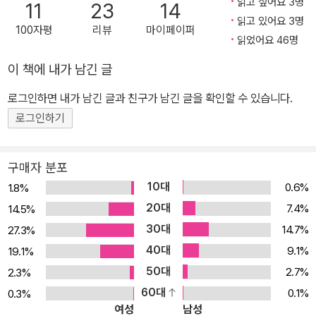
읽고 싶어요 3명
11
23
14
대 조건에 부합하는 야식 메뉴들을 스타들이 직접 선보여 시청자들의
가끔씩은 편의점에 해당 재료가 동나는 사태가 발생하기도 한다. 배
읽고 있어요 3명
100자평
리뷰
마이페이퍼
호응을 얻고 있는 것. 초반에는 다소 소박하게 시작했으나 갈수록 화
고픈 밤, 냉장고를 열어 간단하고 저렴하지만 맛있게 해먹을 수 있는
읽었어요 46명
제가 되면서, 최근 들어서는 전문 요리사 수준의 메뉴들이 개발되어
메뉴를 소개한다는 콘셉트가 시청자들의 마음에 적중한 것. 맛과 웃
이 책에 내가 남긴 글
소개될 정도로 메뉴 등록에 대한 스타들의 열의도 높아졌다. 방송에
음을 동시에 선사하며 목요일 심야를 행복하게 만들어주던 야간매점
선정된 요리는 다음 날 주요 포털 사이트의 실시간 검색어에 이름을
을 이제 한 권의 책으로 엮었다. 이 책을 통해 출출하고 배고픈 밤과는
로그인하면 내가 남긴 글과 친구가 남긴 글을 확인할 수 있습니다.
올리고, 종종 편의점이나 마트에 해당 메뉴의 재료가 동나는 사태도
작별을 고할 수 있을 것이다. 그리고 다가오는 목요일 밤을 또 기다리
로그인하기
발생할 정도이다. 요즘은 아예 마트에서 선정된 요리를 위한 재료를
게 될 것이다. 또 어떤 새로운 메뉴들이 입맛을 사로잡을지……. KBS
세트로 구성해 팔기도 한다. 그야말로 국민 야식의 수준이다. <해피
<해피투게더> 제작진 국장 박태호 CP 한경천 PD 손지원 | 이태헌 |
구매자 분포
투게더> ‘야간매점’ 오픈 1주년을 즈음하여, 제작진은 그동안 야간매
박민정 작가 주기쁨 | 이민정 | 문정선 | 김민지 | 천안희 | 박귤희
10대
0.6%
1.8%
점에서 선보인 요리들을 한 권의 책으로 담아냈다. 38개의 등록메뉴
20대
7.4%
14.5%
와, 등록에 성공하지는 못했으나 놓치기에는 아쉬운 추가메뉴 39개
30대
14.7%
27.3%
를 방송 화면 그대로 담아냈다. 여기 더 많은 야식 레시피를 기대하는
40대
독자들을 위해 응용메뉴 74개도 포함해 총 151개의 밤참 메뉴를 소
9.1%
19.1%
개하고 있다. 국민 야식이라는 말이 무색하지 않을 매력만점의 레시
50대
2.7%
2.3%
피들로 가득한 책이다. 소개된 야식들의 강점은 무엇보다 <해피투게
60대
0.1%
0.3%
여성
남성
더> 방송에서 소개한 3대 조건에 부합한다는 점이다. 우선 배고픈