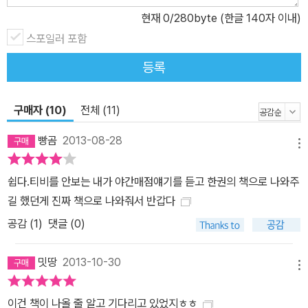
한 준다. 등록메뉴의 경우, 방송에 소개되지는 않았으나 관련한 응용
현재
0
/280byte (한글 140자 이내)
메뉴의 형태로 다양한 밤참을 소개하고 있어 실용성을 높였다. 사이
스포일러 포함
사이, 맛보다는 웃음을 선사한 웃음메뉴들의 에피소드들도 담아, 예
등록
능 코드 또한 살렸다. <해피투게더 야간매점> 한 권이면, 야심한 밤
갑자기 몰려온 허기와 무료함과는 작별을 고할 수 있을 것이다.
구매자 (10)
전체 (11)
빵곰
2013-08-28
메뉴
쉽다.티비를 안보는 내가 야간매점얘기를 듣고 한권의 책으로 나와주
길 했던게 진짜 책으로 나와줘서 반갑다
공감 (
1
)
댓글 (0)
밋땅
2013-10-30
메뉴
이건 책이 나올 줄 알고 기다리고 있었지ㅎㅎ