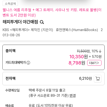
소득공제
웰니스 여름 리추얼 + 에그 트레이. 사우나 빗 키링. 레트로 물병(이
벤트 도서 2만원 이상)
해피투게더 야간매점
KBS <해피투게더> 제작진
(지은이)
휴먼앤북스(Human&Books)
2
013-08-26
종이책
11,500
원,
10%
10,350
원
+ 570원
8,798
원
카드최대혜택가
더보기
전자책
6,210
원
수령예상일
택배 주문시 8월 11일 출고
(중구 서소문로 89-31 기준)
변경
배송료
유료 (도서 1만5천원 이상 무료)