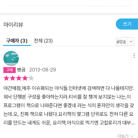
쓰기
마이리뷰
구매자 (3)
전체 (23)
메뉴
빵곰
2013-08-29
야간매점,매주 이슈화되는 야식들.인터넷에 검색하면 다 나올테지만.
워낙 단행본 구성을 좋아하는지라.티비를 잘 챙겨 보지않는 나는,이
프로그램이 책으로 나와준다면 좋겠네 라는 식의 혼자만의 생각을 갖
는데.오, 진짜 책으로 나왔다.요리책의 몇그램 단위로도 전혀 다른 요
리를 만드는 내게도 쉬운, 요리책.야식으로 먹기엔 고칼로리가 대부
분.간단은 한거같다.방송에 나온 거라 그런가방송된 책 출간된거보면
더보기