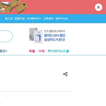
로그인
회원가입
마이페이지
고객센터
장바구니
(0)
펀드
북플
서재
투비컨티뉴드
창작플랫폼
투비컨티뉴드
원