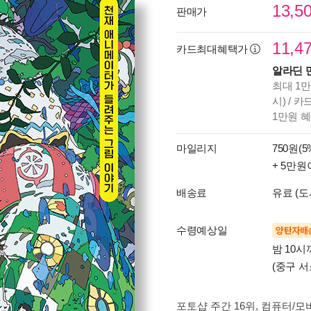
13,5
판매가
11,4
카드최대혜택가
알라딘 
최대 1만
시) / 
1만원 
마일리지
750원(5
+ 5만원
배송료
유료 (도
수령예상일
양탄자배
밤 10
(중구 서
포토샵 주간 16위
, 컴퓨터/모바