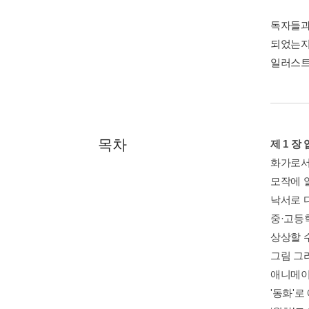
독자들과
되었는지
일러스트
목차
제 1 
화가로서
모작에 
낙서로 
중·고등
상상할 
그림 그
애니메이
'동화'