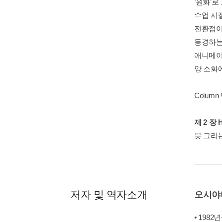
‘원화’
수업 시
전환점이
동경하는
애니메이
양 소화
Colum
제 2 장
못 그리
저자 및 역자소개
오시야
• 198