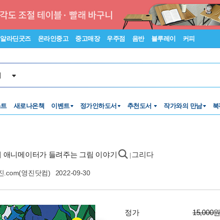
알라딘굿즈
온라인중고
중고매장
우주점
음반
블루레이
커피
서
스트
새로나온책
이벤트
정가인하도서
추천도서
작가와의 만남
북
천재 애니메이터가 들려주는 그림 이야기
그리다
|
진.com(영진닷컴)
2022-09-30
정가
15,000