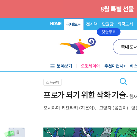
HOME
전자책
만권당
외국도서
국내도서
첫달무료
국내도
분야보기
오뒷세이아
추천마법사
베
소득공제
프로가 되기 위한 작화 기술
- 
오시야마 키요타카
(지은이),
고영자
(옮긴이)
영