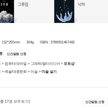
152*255mm
304g
ISBN : 9788931467482
류
신간알림 신청
서
>
컴퓨터/모바일
>
그래픽/멀티미디어
>
포토샵
서
>
예술/대중문화
>
미술
>
미술 실기
(총 17권 모두보기)
신간알림 신청