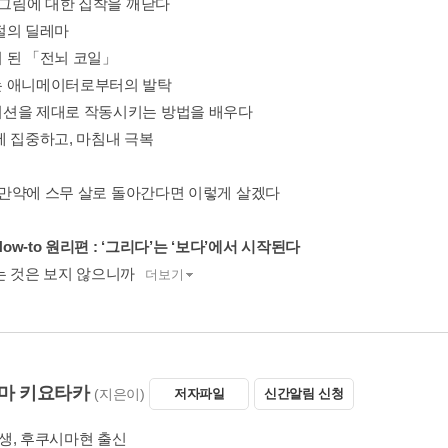
로 그림에 대한 집착을 깨닫다
절의 딜레마
 된 「전뇌 코일」
 애니메이터로부터의 발탁
션을 제대로 작동시키는 방법을 배우다
에 집중하고, 마침내 극복
n 만약에 스무 살로 돌아간다면 이렇게 살겠다
 How-to 원리편 : ‘그리다’는 ‘보다’에서 시작된다
는 것은 보지 않으니까
더보기
마 키요타카
(지은이)
저자파일
신간알림 신청
2년생, 후쿠시마현 출신