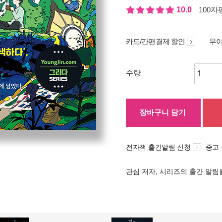
10.0
100자평
카드/간편결제 할인
무이
수량
장바구니 담기
전자책 출간알림 신청
중고
관심 저자, 시리즈의 출간 알