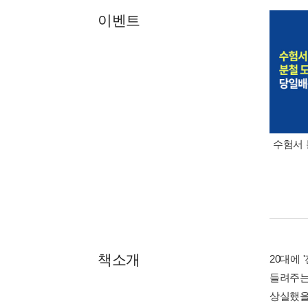
이벤트
수험서 
책소개
20대에
들려주는
상실했을