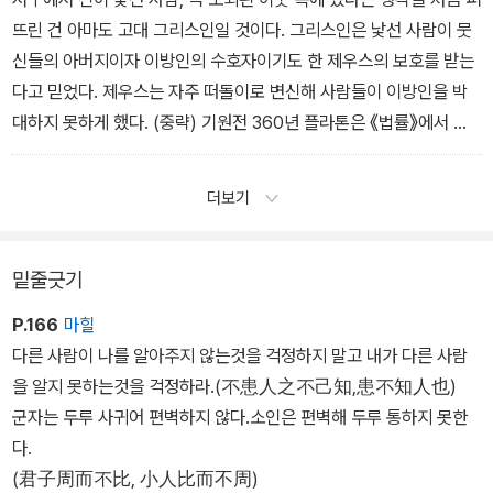
뜨린 건 아마도 고대 그리스인일 것이다. 그리스인은 낯선 사람이 뭇
신들의 아버지이자 이방인의 수호자이기도 한 제우스의 보호를 받는
다고 믿었다. 제우스는 자주 떠돌이로 변신해 사람들이 이방인을 박
대하지 못하게 했다. (중략) 기원전 360년 플라톤은 《법률》에서 이
렇게 경고했다. “신중함의 불씨를 가진 사람은 세상을 살면서 이방인
에게 죄를 짓지 않으려 최선을 다할 것이다.” 이 불씨는 수천 년 동안
더보기
타오르며 전 세계 민속 전통 속으로 들어갔다.
밑줄긋기
P.166
마힐
다른 사람이 나를 알아주지 않는것을 걱정하지 말고 내가 다른 사람
을 알지 못하는것을 걱정하라.(不患人之不己知,患不知人也)
군자는 두루 사귀어 편벽하지 않다.소인은 편벽해 두루 통하지 못한
다.
(君子周而不比, 小人比而不周)