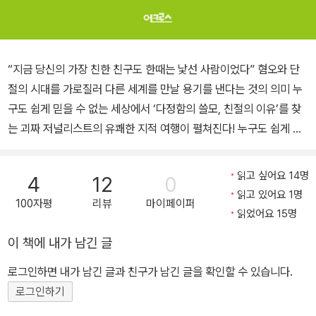
“지금 당신의 가장 친한 친구도 한때는 낯선 사람이었다” 혐오와 단
절의 시대를 가로질러 다른 세계를 만날 용기를 낸다는 것의 의미 누
구도 쉽게 믿을 수 없는 세상에서 ‘다정함의 쓸모, 친절의 이유’를 찾
는 괴짜 저널리스트의 유쾌한 지적 여행이 펼쳐진다! 누구도 쉽게 믿
어서는 안 된다고 가르치는 수상한 세상에서 연결이 가져다주는 확실
한 이점을 탐색하는 책 《낯선 사람에게 말을 걸면》이 출간되었다. 외
읽고 싶어요 14명
4
12
0
로움과 고립과 단절이 일으키는 사회적 문제는 걱정스럽지만, 그렇다
읽고 있어요 1명
100자평
리뷰
마이페이퍼
고 전염병 보균자일지도, 사기꾼이거나 사이코패스일지도 모르는 낯
읽었어요 15명
선 사람과 교류하는 것은 더 싫다. 적절한 거리 두기와 예의 바른 무관
이 책에 내가 남긴 글
심이 도시인의 에티켓으로 여겨지는 오늘날, 세계는 평평해지고 넓어
졌다지만 실제 우리가 만나는 세상은 왜소해지고 쪼그라들었다. 우리
로그인하면 내가 남긴 글과 친구가 남긴 글을 확인할 수 있습니다.
는 벽을 쌓고, 이방인을 경계하기에 바쁘다. 그런데 그래도 괜찮은 걸
로그인하기
까? 지금 가장 친한 친구도, 사랑스러운 연인도, 믿을 만한 동료도 한