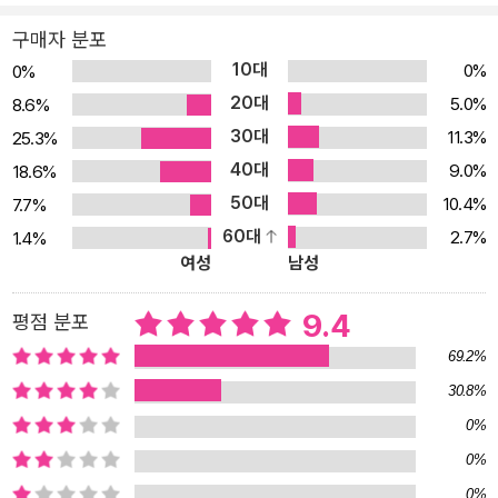
때는 모두 ‘낯선 사람’이었는데 말이다. 〈보스턴 글로브〉〈뉴요커〉〈와
구매자 분포
이어드〉 등에 다양한 주제로 글을 쓰는 베테랑 저널리스트 조 코헤인
10대
0%
0%
은 이런 시대에 낯선 사람과 교류하는 것이 어떤 의미를 갖는지 직접
20대
5.0%
8.6%
알아보기 위해 취재 여행을 시작했다. 그는 영국 런던으로 날아가 낯
30대
11.3%
25.3%
선 사람에게 말 거는 기술을 배우는 클래스를 수강하고, 뉴욕 한복판
40대
에 간이 고해성사실을 꾸려 ‘무조건 경청해주기 운동’을 벌이는 사회
9.0%
18.6%
운동가를 취재하고, 미국 횡단열차를 타고 생면부지의 사람과 대화를
50대
10.4%
7.7%
나누는 프로그램에 참여한다. 인류학자와 심리학자, 생물학자, 정치
60대
2.7%
1.4%
여성
남성
학자 등 여러 분야의 저명한 전문가를 만나 그들의 최신 연구 성과를
갈무리한다. 유발 하라리의 《사피엔스》처럼 인간의 역사를 살펴보고,
9.4
평점 분포
말콤 글래드웰처럼 다양한 학문의 연구들을 조사하고, 《소크라테스
익스프레스》처럼 호기심 가득한 자세로 낯선 세계와 사람을 탐사하
69.2%
는 저자의 글은 인류가 왜 고립과 단절의 유혹을 넘어 끊임없이 연결
30.8%
을 선택했는지, 처음 만난 낯선 사람에게 왜 다정한 태도로 친절을 베
0%
풀었는지, 어떻게 두려움을 넘어 다른 세계를 만날 용기를 낼 수 있었
0%
는지를 설명해준다. 영국은 왜 ‘수다 카페’ ‘수다 버스 타는 날’을 만들
0%