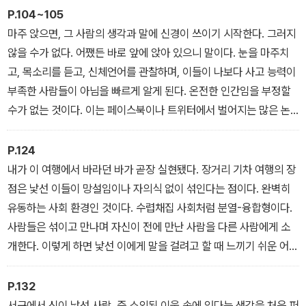
터 배우고 그들과 거래했다. 우리는 낯선 이들의 자원에 접근할 수 있
P.104~105
는 기회와 동료애를 얻었고, 그 관계를 활용해 그들의 더 먼 이웃, 그
마주 앉으면, 그 사람의 생각과 말에 신경이 쓰이기 시작한다. 그러지
리고 더 먼 이웃의 자원, 기술, 아이디어를 소개받았다. 이로부터 문명
않을 수가 없다. 어쨌든 바로 앞에 앉아 있으니 말이다. 눈을 마주치
이 생겨났다. 뿐만 아니라 새로운 종이 생겨났다. 우리는 과학자들이
고, 목소리를 듣고, 신체언어를 관찰하며, 이들이 나보다 사고 능력이
말하는 ‘진화상의 극적 변이’가 됐다. 즉, 초협력하는 유인원 말이다.
부족한 사람들이 아님을 빠르게 알게 된다. 온전한 인간임을 부정할
수가 없는 것이다. 이는 페이스북이나 트위터에서 벌어지는 많은 논
쟁과는 다른 세계다. 페이스북이나 트위터에서는 우리에게 모욕당한
사람들의 얼굴에 떠오른 고통이나 분노에 찬 표정을 의식할 필요 없
P.124
이 하고 싶은 말을 떠들어댈 수 있다. 상대방도 마찬가지다. 또 동맹자
내가 이 여행에서 바라던 바가 곧장 실현됐다. 장거리 기차 여행의 장
들로부터 받은 ‘좋아요’ 수와 클릭 수와 승인이 다른 사람들의 복잡성
점은 낯선 이들이 망설임이나 자의식 없이 섞인다는 점이다. 완벽히
을 축소하도록 자극한다.
유동하는 사회 환경인 것이다. 수렵채집 사회처럼 분열-융합형이다.
사람들은 섞이고 만나며 자신이 전에 만난 사람을 다른 사람에게 소
개한다. 이렇게 하면 낯선 이에게 말을 걸려고 할 때 느끼기 쉬운 어색
함도 덩달아 줄어든다. 기차에 타고 있다는 이유로 대화에 초대되고,
같은 이유로 언제나 대화를 시작하는 데 쓸 수 있는 말이 있다. ‘어디
P.132
로 가시나요?’
서구에서 신이 낯선 사람, 즉 소외된 이웃 속에 있다는 생각을 처음 퍼