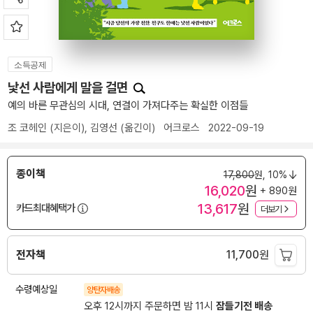
소득공제
낯선 사람에게 말을 걸면
예의 바른 무관심의 시대, 연결이 가져다주는 확실한 이점들
조 코헤인
(지은이),
김영선
(옮긴이)
어크로스
2022-09-19
종이책
17,800
원,
10%
16,020
원
+ 890원
13,617
원
카드최대혜택가
더보기
전자책
11,700
원
수령예상일
양탄자배송
오후 12시까지 주문하면 밤 11시
잠들기전 배송