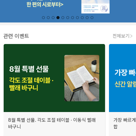
관련 이벤트
전체보기
8월 특별 선물. 각도 조절 테이블 · 이동식 빨래
가장 빠르게
바구니
합