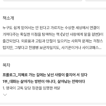
책소개
누구도 쉽게 믿어서는 안 된다고 가르치는 수상한 세상에서 연결이
가져다주는 확실한 이점을 탐색하는 책 《낯선 사람에게 말을 걸면》이
출간되었다. 외로움과 고립과 단절이 일으키는 사회적 문제는 걱정스
럽지만, 그렇다고 전염병 보균자일지도, 사기꾼이거나 사이코패스일
지도 모르는 낯선 사람과 교류하는 것은 더 싫다. 적절한 거리 두기와
예의 바른 무관심이 도시인의 에티켓으로 여겨지는 오늘날, 세계는
목차
평평해지고 넓어졌다지만 실제 우리가 만나는 세상은 왜소해지고 쪼
그라들었다. 우리는 벽을 쌓고, 이방인을 경계하기에 바쁘다. 그런데
프롤로그_지혜로 가는 길에는 낯선 사람이 줄지어 서 있다
그래도 괜찮은 걸까? 지금 가장 친한 친구도, 사랑스러운 연인도, 믿
1부_대화는 살아가는 방편이 아니다, 살아남는 전략이다
을 만한 동료도 한때는 모두 ‘낯선 사람’이었는데 말이다.
1. 영국이 고독 담당 장관을 임명한 까닭
〈보스턴 글로브〉〈뉴요커〉〈와이어드〉 등에 다양한 주제로 글을 쓰는