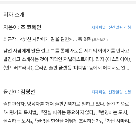
적인 조언을 담았다.
저자 소개
지은이:
조 코헤인
저자파일
신간알림 신청
최근작 :
<낯선 사람에게 말을 걸면>
… 총 8종
(모두보기)
낯선 사람에게 말을 걸고 그를 통해 새로운 세계의 이야기를 만나고
발견하고 소개하는 것이 직업인 저널리스트이다. 잡지 〈에스콰이어〉,
〈안트러프러너〉, 온라인 출판 플랫폼 ‘미디엄’ 등에서 에디터로 일했
다. 현재 〈보스턴 글로브〉, 〈뉴요커〉, 〈와이어드〉 등에 다양한 주제로
글을 쓰고 있다. 이 책은 그의 첫 책이다.
옮긴이:
김영선
저자파일
신간알림 신청
출판편집자, 양육자를 거쳐 출판번역자로 일하고 있다. 옮긴 책으로
『서평가의 독서법』, 『진실 따위는 중요하지 않다』, 『번영하는 도시,
몰락하는 도시』, 『권력은 현실을 어떻게 조작하는가』, 『가난 사파리』
등이 있다.