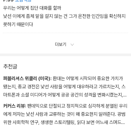
우리는 어떻게 집단 대화를 할까
낯선 이에게 좀체 말을 걸지 않는 건 그가 온전한 인간임을 확신하지
못하기 때문이다
더보기
추천글
퍼블리셔스 위클리 (미국):
환대는 어떻게 시작되어 중요한 가치가
됐는지, 종교 경전은 낯선 사람을 어떻게 대우하라고 가르치는지, 스
마트폰과 소셜 미디어가 어떻게 공공 공간의 성격을 변화시켰는지,
더 나아가 ‘낯선 사람은 위험하다’라는 현대의 믿음은 어디서 비롯됐
커커스 리뷰:
팬데믹으로 단절되고 정치적으로 심각하게 분열된 우리
는지 탐구하는 책. 심리학, 사회학, 생물학 등 여러 분야의 연구 성과
에게 저자는 낯선 사람과 교류하는 것이 왜 중요한지 알려준다. 광범
를 쉽고 명료하게 설명한다. 이와 동시에 낯선 사람과 이야기를 시작
위한 사회학적 연구, 생생한 스토리텔링, 읽다 보면 어느새 스며드는
하고, 공통점을 발견하고, 경청하고, 대화를 끝내는 방법에 관한 실용
유쾌함까지 겸비한 이 책에는 삶을 변화시킬 아이디어가 가득하다.