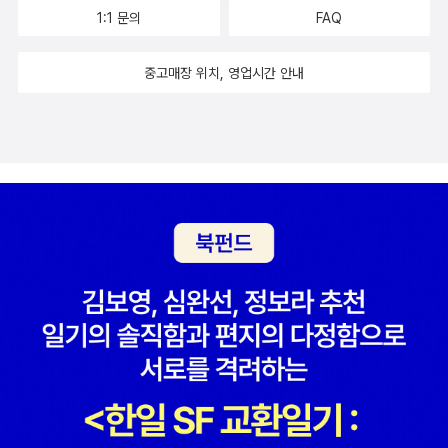
람과 사람을 잇는 프로젝트를 추진하는 이들을 만나 인터뷰했다. 이
1:1 문의
FAQ
편이 아니라 살아 남는 전략이다. P.21>책은 크게 두가지 구조로 짜
재기 넘치는 인터뷰를 읽다 보면 낯선 사람에게 지녔던 고정관념이
여진것 같다.첫째는 작가가 직접 배우고 참여하는 실험정신 가득한
깨지고, 다른 세계를 만날 용기가 한 뼘 더 커진다. 지금 우리에겐 사
중고매장 위치, 영업시간 안내
체험들.작가는 낯선이에게 말을 거는 방법에 대한 수업을 듣거나 그
회성 르네상스가 필요하다 단절의 시대를 넘는 새로운 상상력과 기회
러한 모임들을 하고 있는 사람들을 만나고 조언을 구한다. 즉 작가가
“낯선 사람은 더 이상 예외가 아니라 통칙이다.” 사회학자 레슬리 하
현장감 있게 몸소 체험하면서 낯선이에 말을 걸면 어떤 잇점이 있는
먼의 말이다. 저자는 우리가 서로에게 다정해야 하는 당위성을 넘어
지를 확인하는 구성이다.둘째는 학구적인 방법으로 낯선 이에 대한
현실 세계 사례로 그 구체적인 방법을 보여준다. 사람들이 한데 섞일
인류학적, 종교학적, 심리학적, 정치학적인 면까지 다양한 연구 결과
수 있는 장소는 어떤 특징을 갖췄는지, 왜 공공장소는 문턱을 낮추고
를 제시한다. 원시시대부터 인류 문화의 낯선이에 대한 규정, 이방인
좀 더 평등해야 하는지, 이런 평등한 장소는 어떻게 사람들이 서로에
에 대한 성서속의 규정들, 세계 곳곳 문화속의 환대에 대한 인식들,
게 말을 걸고 마음을 열도록 유도해 통합의 장소가 되는지 밝힌다. 사
현대사회에서 낯선이에 대한 두려움의 이유, 점점 심해가는정치적인
람들의 긴밀한 유대를 고민하는 도시행정가라면 참고가 될 만한 지침
양극성에 대한 해결책 제시등. 낯선이에 대한 규정이 단순하게 내주
이 많다. 더 나아가 낯선 사람과 서먹하지 않게 대화를 시작하고, 공통
위의 '모르는 사람'만을 지칭하는게 아니다. 좀더 나아가 '나와 다른
점을 발견하고, 경청하고, 대화를 끝내는 방법에 관해 직접 클래스를
사고를 가진 사회적인 계층'과 '정치적인 양극단'의 소통에 대한 문제
수강하며 깨우친 실용적인 조언도 담았다. 특히 공화당 지지자와 민
까지 다루어 진다. 그래서 이 책엔 비교적 방대한 연구와 자료로 구성
주당 지지자가 한자리에 앉아 서로 대화하는 법을 터득하도록 돕는
되어 있다. 그냥그냥 쉽게 읽혀지는 내용은 아닌것 같다.결국 이 모든
‘브레이버에인절스’ 사례를 통해 정치적 입장이 다른 사람, 서로를 인
구성은 서로 교차해서 이어지며 이 책의 주제, 낯선이에게 말걸기로