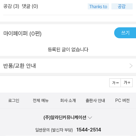
다’는 규칙을 낙인처럼 마음에 새겨넣었을 것이다. 수상한 승합차와
공감 (
3
)
댓글 (0)
두가 들어 있다.작가의 경험에서 책은 시작한다. 대서양 어느섬에서
공짜 사탕에 대한 섬뜩한 인쇄물이 나돌고, 경찰과 학교는 낯선 사람
시나리오 작가들의 교류행사가 있었다. 행사와 파티를 치르고 저녁에
에 대한 경계를 아이들과 그 부모에게 당부하고, 곳곳에서 ‘낯선 사람
동료 작가들과 택시를 탔었다.그때 그 택시에서 작가는 우연을 가장
과 이야기하지 마라’는 메시지를 냈다. 이 메시지는 너무나 생생해서
쓰기
마이페이퍼 (0편)
한 필연을 마주하게 된다.우연히 마주친 낯선이에게서 한평생 한번도
다른 사람을 신뢰하는 세대 전체의 능력을 약화시켰다. 진실은 무엇
경험하지 못했던 완벽하게 요약한 타인의 인생담을 듣게 될줄 몰랐단
일까? 미국 사법부에 따르면 낯선 사람에 의한 유괴는 전체 실종 아
등록된 글이 없습니다
것이다.그후 작가는 낯선이에 대한 생각과 왜 우리는 낯선이에게 쉽
동 중 일부분에 지나지 않는다. 아동 대상 범죄에서 낯선 이의 범죄 비
게 말을걸지 못할까? 낯선이에게 말을 걸어 대화를 나누면 어떤일이
율은 약 10%에 그쳤고 나머지 90%는 가족, 지인에 의해 저질러졌
반품/교환 안내
생길까? 등의 의문들이 떠올랐다고 한다.사실 오늘날 현대 사회는 외
다. 이것은 다른 범죄 역시 마찬가지다. 그럼에도 낯선 사람에 대해 갖
로움의 시대라고 해도 과언이 아니다.내가 사는 도시엔 수많은 사람
는 사람들의 양가감정을 이용해, 언론과 국가기관은 유독 낯선 사람
이 있지만 우리는 서로 연결되어 있다고 생각하지 못한다.매일 수많
에 대해 적의를 품도록 부추겨왔다. 저자는 낯선 사람의 진실에 다가
은 사람을 보고 지나치지만 서로간에 아무런 의미가 없다. 그냥 서로
가기 위해 사람들을 직접 찾아나섰다. 15개 국가에서 ‘낯선 이들의 성
로그인
전체 메뉴
회사 소개
출판사 안내
PC 버전
다 모른다. 이제는 모두가 모두에게 낯선이가되어 버렸다.이러한 상
찬’을 진행한 옥스퍼드뮤즈재단의 시어도어 젤딘부터 지하철에서 책
황에서 작가는 우리가 점점 잃어가고 있는 '낯선이에게 말을 거는 능
을 읽는 사람을 인터뷰하고 책과 사람 이야기를 SNS에 실어나르는
(주)알라딘커뮤니케이션
력' 을 회복해야 한다고 주장한다.<낯선 이는 위험하다는 말과 달리,
‘서브웨이 북 리뷰’ 운영자, 지하철 승강장에서 토크바를 열어 무작위
낯선 이와 대화할때가 오히려 대화 하지 않을때 보다 훨씬 더 안전하
1544-2514
일반문의 (발신자 부담)
의 낯선 사람과 대화를 시도하는 ‘뉴욕 지하철 살롱’의 진행자까지, 사
다는 사실을 보여 주려한다.낯선 이와의 대화는 단순히 살아가는 방