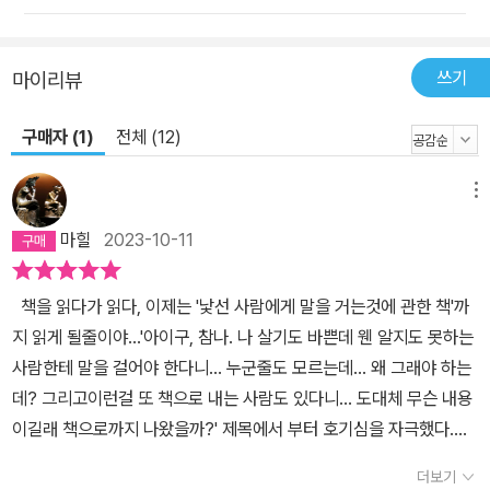
람에게 말을 걸면》은 우리의 조상인 구석기인들이 낯선 사람을 사귀
고 친구를 만드는 방법부터 오늘날 세계 인구의 절반이 도시에 살고
있는 무형의 이유, 제우스를 비롯해 기독교와 이슬람 등 종교의 가르
쓰기
마이리뷰
침이 서로 다른 개인들을 어떻게 ‘우리’로 묶었는지, 왜 정부가 잘 기
구매자 (1)
전체 (12)
능하고 신뢰 수준이 높은 스칸디나비아반도 사람들은 낯선 이에게 불
친절하고, 그렇지 못한 중동과 남아메리카 사람들은 낯선 이에게 친
절한지, 나무랄 데 없이 질서정연한 핀란드에서 누구보다 행복하고
메뉴
예의 바른 사람들이 왜 불행감을 호소하고 있는지 등 인류사 전체와
마힐
2023-10-11
세계 곳곳을 누비며, 우리와 함께 우리의 일부로서 진화한 환대와 협
력의 사례를 훑으며 매혹적인 이야기를 들려준다. 낯선 사람은 위험
책을 읽다가 읽다, 이제는 '낯선 사람에게 말을 거는것에 관한 책'까
하다는 현대의 믿음은 왜 생겼을까? 낯선 사람의 진실에 다가가는 흥
지 읽게 될줄이야...'아이구, 참나. 나 살기도 바쁜데 웬 알지도 못하는
미진진한 탐사 낯선 이에게 말 걸기가 인류의 오랜 역사에서 진화상
사람한테 말을 걸어야 한다니... 누군줄도 모르는데... 왜 그래야 하는
이점으로 작용했음에도, 오늘날 우리는 서로에게 데면데면하고 의심
데? 그리고이런걸 또 책으로 내는 사람도 있다니... 도대체 무슨 내용
과 경계의 눈초리를 늦추지 않는다. 언제부터 우리는 낯선 사람을 경
이길래 책으로까지 나왔을까?' 제목에서 부터 호기심을 자극했다.책
계했을까? 낯선 사람은 위험하다는 현대의 믿음은 어디서 비롯된 걸
의 제목은 쉽고 가벼운 주제 같은데 막상 읽어보니 생각보다 쉬운 주
까? 1980년~1990년대에 성장한 사람이라면 ‘낯선 사람은 위험하
더보기
제가 아니었다.이 책은 소통에 대한 이야기였다. 그리고 그 이상의 화