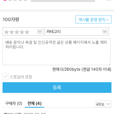
었을까? 대화는 살아가는 방편이 아니다, 살아남는 전략이다 영국 적
십자사의 최근 연구에 따르면, 영국 인구의 5분의 1은 자주 또는 항상
고독감을 느낀다. 2018년 영국은 첫 ‘고독 담당 장관’을 임명했다. 이
100자평
게시물 운영 원칙
고위직 국가 공무원은 느슨해진 사회 유대를 회복해 결속을 강화하는
카테고리
다양한 정책을 추진한다. 그렇게 시행된 것이 영국 전역의 찻집과 술
집에 900군데 넘게 설치된 ‘수다 카페’와 BBC 방송의 공공 프로그
램 ‘수다 버스 타는 날’이었다. 사회 유대 회복의 출발점으로 낯선 사
람들이 서로 대화를 나누도록 장려한 것이다. 조 코헤인은 오늘날 수
많은 사람을 덮친 고독감의 원인은 복잡하다고 말하면서도 사람들이
대화하는 법을 잃은 것이 가장 큰 요인이라고 지적했다. 사람들은 타
현재
0
/280byte (한글 140자 이내)
인에게 관심이 없어서, 혹은 관심이 있어서 서로를 외면한다. 말장난
스포일러 포함
처럼 느껴지겠지만 도시사회학자 어빙 고프먼이 탐구한 ‘예의 바른
등록
무관심’이 그것이다. 많은 이가 말을 하지 않음으로써, 도시 생활에서
필연적인 감각의 과부하로부터 상대를 배려한다. 이것은 오늘날 전
세계 주요 도시에서 관찰되는 독특한 형태의 협력이다. 침묵이 미덕
구매자 (0)
전체 (4)
으로 자리 잡은 것이다. 게다가 비대면 서비스 등 디지털 기술 발전은