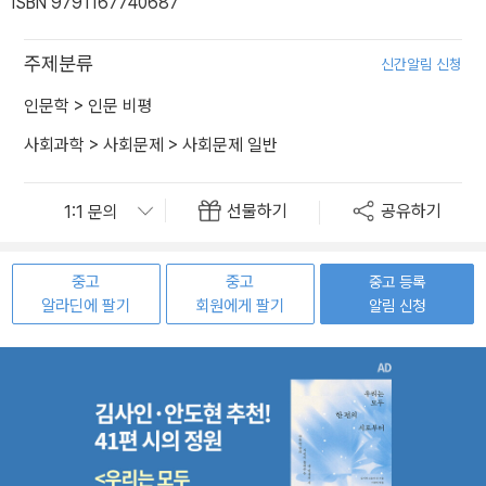
ISBN 9791167740687
주제분류
신간알림 신청
인문학
>
인문 비평
사회과학
>
사회문제
>
사회문제 일반
선물하기
공유하기
중고
중고
중고 등록
알라딘에 팔기
회원에게 팔기
알림 신청