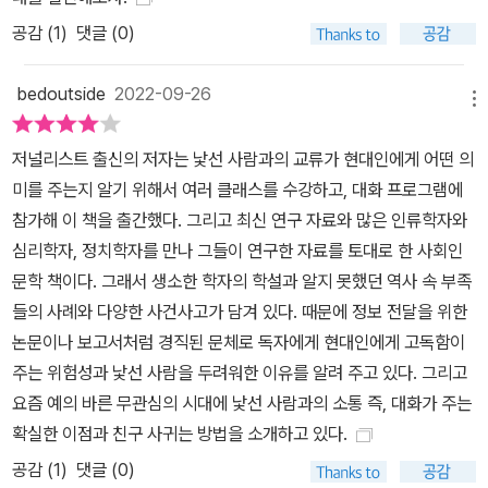
많은데, 이는 상대의 고통을 인지하고 공격 충동을 조절하는 것과 연
공감 (
1
)
댓글 (0)
관이 있다. 개나 기니피그 같은 인간에게 길들여진 다른 동물과 달리
보노보는 스스로 친화력을 갖게 됐다. 그리고 이런 방식으로 자연에
bedoutside
2022-09-26
적응한 유인원이 바로 우리 인간이다. 저자는 자기길들이기 개념이야
메뉴
말로 우리 인간이 어떻게 완전히 낯선 이들 사이에서 살 수 있는지를
저널리스트 출신의 저자는 낯선 사람과의 교류가 현대인에게 어떤 의
이해하는 중요한 열쇠라고 말한다. 낯선 이와 잘 지내는 것이 인간의
미를 주는지 알기 위해서 여러 클래스를 수강하고, 대화 프로그램에
타고난 능력이며, 낯선 이에게 말 걸기가 진화상 이점으로 작용했다
참가해 이 책을 출간했다. 그리고 최신 연구 자료와 많은 인류학자와
는 말이다. 사실 인간은 대단히 오랜 시간 동안 이동하고 광범위하게
심리학자, 정치학자를 만나 그들이 연구한 자료를 토대로 한 사회인
뒤섞여왔다. 하버드대학의 유전학자 데이비드 라이시 말대로 “인간
문학 책이다. 그래서 생소한 학자의 학설과 알지 못했던 역사 속 부족
무리는 죄다 교잡체”였다. 인류가 200만 년 동안 소규모 무리끼리 작
들의 사례와 다양한 사건사고가 담겨 있다. 때문에 정보 전달을 위한
은 영역에 머물면서 낯선 이에게 빗장을 지르다가, 어떤 우연 또는 오
논문이나 보고서처럼 경직된 문체로 독자에게 현대인에게 고독함이
산으로 순식간에 크고 작은 도시들에서 낯선 이에게 둘러싸이게 됐다
주는 위험성과 낯선 사람을 두려워한 이유를 알려 주고 있다. 그리고
는 기존 생각은 틀렸다. 함께 사냥하고, 먹고, 아이들을 키우며 서로의
요즘 예의 바른 무관심의 시대에 낯선 사람과의 소통 즉, 대화가 주는
생각과 요구를 직감하고 조율해가면서 개인과 집단의 경계가 흐릿해
확실한 이점과 친구 사귀는 방법을 소개하고 있다.
졌고, 이런 협력을 위한 노력이 인간 도덕성의 시초가 됐다. 협력과 환
공감 (
1
)
댓글 (0)
대는 우리의 오랜 본능이자 도덕 그 자체였던 셈이다. 이 책 《낯선 사