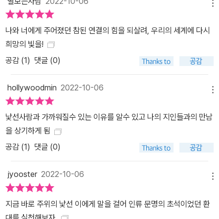
별보는사람
2022-10-06
사람들이 서로에게 말을 걸 필요를 없앴다. 이제는 피자를 먹기 위해
메뉴
가게 점원과 통화하는 사소한 접촉으로도 사람들은 스트레스를 받는
나와 너에게 주어졌던 참된 연결의 힘을 되살려, 우리의 세계에 다시
다. 그 결과 사회성은 위험하리만치 떨어졌고 그 사이 차별과 혐오, 불
희망의 빛을!
평등이 중첩돼 동료 시민을 낯선 이로 바꿔놓았다. 사람들은 서로 대
공감 (
1
)
댓글 (0)
화하려 하지 않을뿐더러, 상대편을 공감 능력, 복잡한 동기가 없는 생
각이 모자란 생명체쯤으로 여기기도 한다. 떨어져 나간 결속의 자리
hollywoodmin
2022-10-06
엔 고립, 파편화된 개인들이 남았다. 이런 고독감은 사회 자체를 병들
메뉴
게 할 뿐 아니라, 의학 연구자들에 따르면 흡연만큼 해로워서 공공보
건마저 위협한다. 대화는 살아가는 방편이 아니라, 개개의 구성원을
낯선사람과 가까워질수 있는 이유를 알수 있고 나의 지인들과의 만남
더 건강하고 온전한 존재로 살 수 있게 하는 원동력이다. 지하철 속 인
을 상기하게 됨
간이 서로를 물어뜯지 않는 이유 협력과 환대는 인류의 오랜 본능이
공감 (
1
)
댓글 (0)
자 도덕 그 자체다 만일 서로 낯선 침팬지 50마리가 지하철 한 칸에
같이 있다면 그곳은 곧 피비린내가 진동하는 난장판이 될지도 모른
jyooster
2022-10-06
메뉴
다. 반면 보노보는 침팬지와 유전자가 거의 동일하지만 낯선 무리와
어울리고, 심지어 처음 본 상대와 먹이를 나누기도 하며 사회적 유대
지금 바로 주위의 낯선 이에게 말을 걸어 인류 문명의 초석이었던 환
를 형성한다. 보노보는 세로토닌 수치가 낮고 뇌 부위에 회백질이 더
대를 실천해보자.