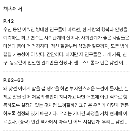
베테랑 저널리스트 조 코헤인은 이런 시대에 낯선 사람과 교류하는
책속에서
것이 어떤 의미를 갖는지 직접 알아보기 위해 취재 여행을 시작했다.
그는 영국 런던으로 날아가 낯선 사람에게 말 거는 기술을 배우는 클
P.42
래스를 수강하고, 뉴욕 한복판에 간이 고해성사실을 꾸려 ‘무조건 경
수년 동안 이뤄진 방대한 연구들에 따르면, 한 사람의 행복과 안녕을
청해주기 운동’을 벌이는 사회운동가를 취재하고, 미국 횡단열차를
예측하는 최고 변수는 사회관계의 질이다. 사회관계가 좋은 사람들은
타고 생면부지의 사람과 대화를 나누는 프로그램에 참여한다. 인류학
마음과 몸이 더 건강하다. 정신 질환부터 심혈관 질환까지, 모든 병에
자와 심리학자, 생물학자, 정치학자 등 여러 분야의 저명한 전문가를
걸릴 가능성이 더 낮다. 간단하다. 하지만 저 연구들은 대개 가족, 친
만나 그들의 최신 연구 성과를 갈무리한다. 유발 하라리의 《사피엔
구, 동료같이 친밀한 관계만을 살폈다. 샌드스트롬과 던은 낯선 이와
스》처럼 인간의 역사를 살펴보고, 말콤 글래드웰처럼 다양한 학문의
의 상호작용도 우리에게 좋은 영향을 미치는지 알아보려 했다. 친밀
연구들을 조사하고, 《소크라테스 익스프레스》처럼 호기심 가득한 자
한 관계의 대체식이 아니라 보완식으로서, 다시 말해 더 균형 잡힌 사
P.62~63
세로 낯선 세계와 사람을 탐사하는 저자의 글은 인류가 왜 고립과 단
회관계의 식단을 만드는 데 도움이 되는 방법으로서 말이다. (중략)
왜 낯선 이에게 말을 걸 생각을 하면 부자연스러운 느낌이 들지만, 실
절의 유혹을 넘어 끊임없이 연결을 선택했는지, 처음 만난 낯선 사람
그 결과 두 사람의 가설은 옳았다.
제로 말을 걸어 처음의 불안이 지나가고 나면 애초에 이런 식으로 행
에게 왜 다정한 태도로 친절을 베풀었는지, 어떻게 두려움을 넘어 다
동하도록 설정돼 있는 것처럼 느껴질까? 그 답은 우리가 이렇게 행동
른 세계를 만날 용기를 낼 수 있었는지를 설명해준다.
하도록 설정돼 있기 때문이다. 우리는 기나긴 과정을 거쳐 현재에 이
르렀다. (중략) 인간 역사에서 아주 먼 어느 시점엔가, 우리는 낯선 이
들을 만나기 시작했다. 낯선 이들을 죽이거나 피하지 않고 그들로부