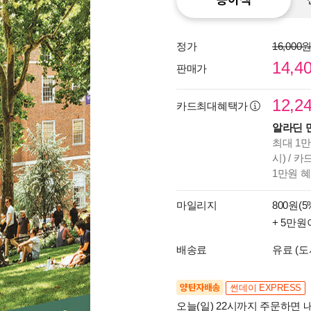
정가
16,000
14,4
판매가
12,2
카드최대혜택가
알라딘 
최대 1만
시) / 
1만원 
마일리지
800원(5
+ 5만원
배송료
유료 (도
양탄자배송
썬데이 EXPRESS
오늘(일) 22시까지 주문하면 내