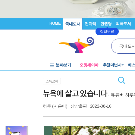
HOME
전자책
만권당
외국도서
국내도서
첫달무료
국내도
분야보기
오뒷세이아
추천마법사
베
소득공제
뉴욕에 살고 있습니다
- 유튜버 하
하루
(지은이)
상상출판
2022-08-16