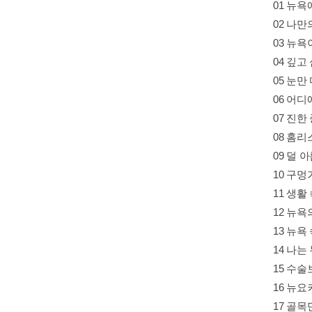
01 뉴욕
02 나
03 뉴
04 깊고
05 눈
06 어디
07 진한
08 홈리
09 덜 
10 구
11 생활
12 뉴욕
13 뉴욕
14 나는
15 수술
16 뉴
17 골목