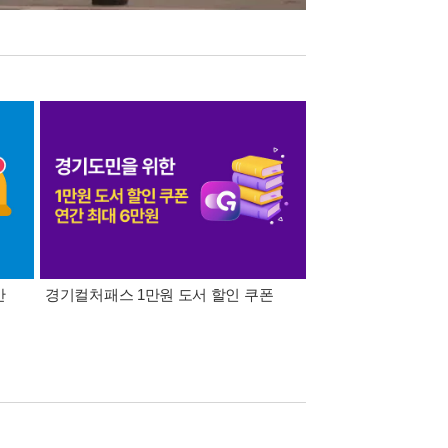
간
경기컬처패스 1만원 도서 할인 쿠폰
삼성카드가 쏜다! 알라