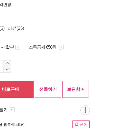
역변경
3)
리뷰(25)
자 할부
소득공제 650원
바로구매
선물하기
보관함 +
 팔기
림을 받아보세요
신청