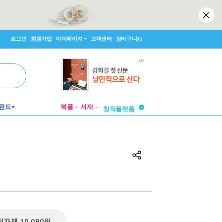
로그인
회원가입
마이페이지
고객센터
장바구니
(0)
투비컨티뉴드
펀드
북플
서재
창작플랫폼
투비컨티뉴드