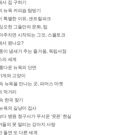
에서 집 구하기
만의 뉴욕 커피숍 탐방기
욕이 특별한 이유, 센트럴파크
 심오한 그들만의 문화, 팁
만 마주치면 시작되는 그것, 스몰토크
에서 왔나요?
 종이 냄새가 주는 즐거움, 독립서점
스의 세계
아름다운 뉴욕의 단면
멍가게와 고양이
 속 뉴욕을 만나는 곳, 파머스 마켓
의 먹거리
 속 한국 찾기
 뉴욕의 길냥이 집사
보다 병원 청구서가 무서운 ‘웃픈’ 현실
요커들의 못 말리는 강아지 사랑
만 돌면 또 다른 세계