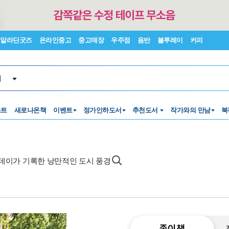
알라딘굿즈
온라인중고
중고매장
우주점
음반
블루레이
커피
서
스트
새로나온책
이벤트
정가인하도서
추천도서
작가와의 만남
북
루데이가 기록한 낭만적인 도시 풍경
종이책