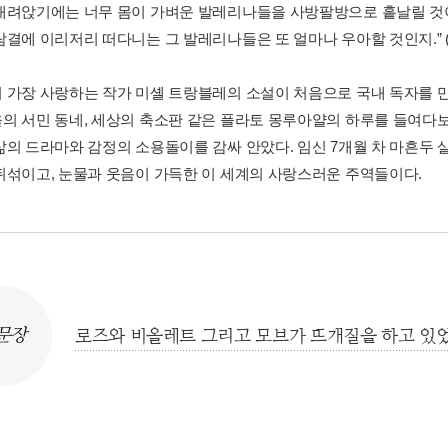
내려앉기에는 너무 몸이 가벼운 발레리나들을 사방팔방으로 흩날릴 것이
람결에 이리저리 떠다니는 그 발레리나들은 또 얼마나 우아할 것인지.” 
 가장 사랑하는 작가 미셸 트랑블레의 소설이 처음으로 국내 독자를 만
의 서민 동네, 세상의 축소판 같은 플라토 몽루아얄의 하루를 들여다
삶의 드라마와 감정의 소용돌이를 감싸 안았다. 임신 7개월 차 마흔두 
뒤섞이고, 눈물과 웃음이 가득한 이 세계의 사랑스러운 주역들이다.
문장
로즈와 비올레트 그리고 모브가 뜨개질을 하고 있었