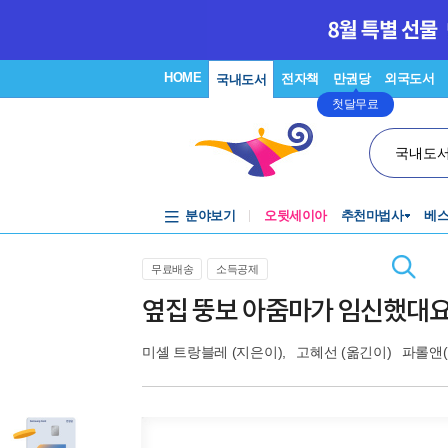
HOME
전자책
만권당
외국도서
국내도서
첫달무료
국내도
분야보기
오뒷세이아
추천마법사
베
무료배송
소득공제
옆집 뚱보 아줌마가 임신했대
미셸 트랑블레
(지은이),
고혜선
(옮긴이)
파롤앤(