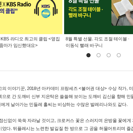
KBS 라디오 최고의 클립 <옆집
8월 특별 선물. 각도 조절 테이블 ·
줌마가 임신했대요>
이동식 빨래 바구니
의 이야기꾼, 2018년 아카데미 프랑세즈 <불어권 대상> 수상 작가, 
벡으로 간 도깨비 신부 지은탁은 쓸쓸해 보이는 도깨비 김신을 향해 민
에게 날아가는 민들레 홀씨는 비상하는 수많은 발레리나와도 같다.
 정신없이 쑥쑥 자라날 것이고, 크로커스 꽃은 스러지며 은방울 꽃에게
이었다. 뒤플레시는 노련한 발길질 한 방으로 그 공을 허물어트리며 즐겁