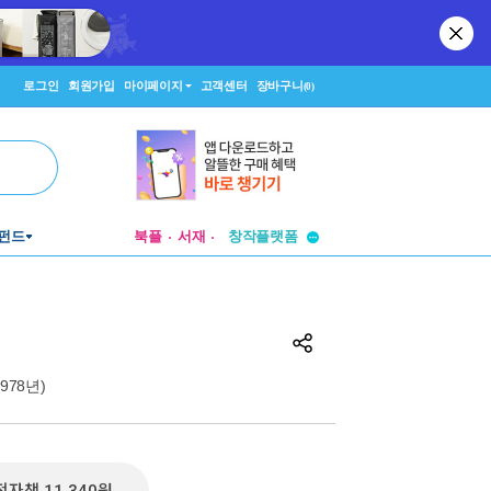
로그인
회원가입
마이페이지
고객센터
장바구니
(0)
투비컨티뉴드
펀드
북플
서재
창작플랫폼
투비컨티뉴드
(1978년)