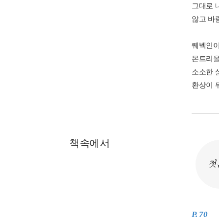
그대로 
않고 바
퀘벡인이
몬트리올
소소한 
환상이 
책속에서
첫
P. 70