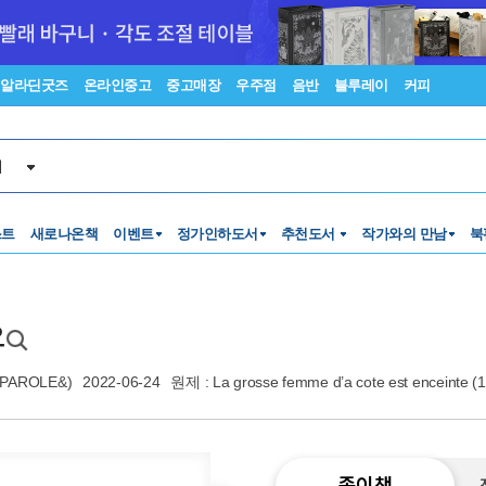
알라딘굿즈
온라인중고
중고매장
우주점
음반
블루레이
커피
서
스트
새로나온책
이벤트
정가인하도서
추천도서
작가와의 만남
북
요
PAROLE&)
2022-06-24
원제 : La grosse femme d’a cote est enceinte 
종이책