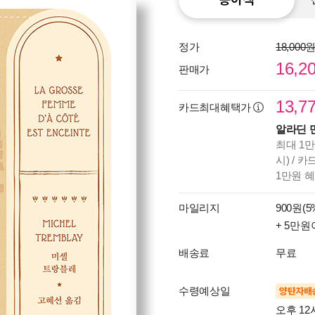
정가
18,000
16,2
판매가
13,7
카드최대혜택가
알라딘 
최대 1만
시) / 
1만원 
마일리지
900원(5
+ 5만원
배송료
무료
수령예상일
양탄자배
오후 12