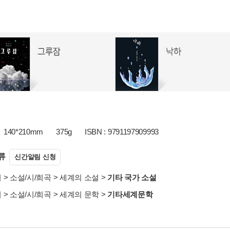
140*210mm
375g
ISBN : 9791197909993
류
신간알림 신청
서
>
소설/시/희곡
>
세계의 소설
>
기타 국가 소설
서
>
소설/시/희곡
>
세계의 문학
>
기타세계문학