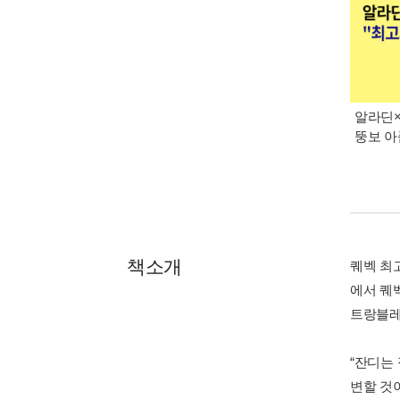
알라딘×
뚱보 아
책소개
퀘벡 최고
에서 퀘
트랑블레
“잔디는
변할 것