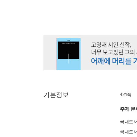
기본정보
424쪽
주제 분
국내도
국내도