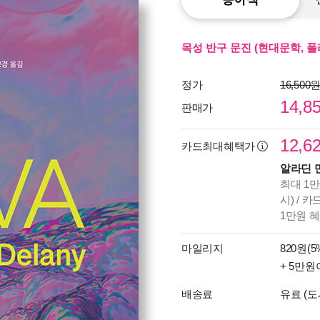
목성 반구 문진 (현대문학, 폴
정가
16,500
14,8
판매가
12,6
카드최대혜택가
알라딘 
최대 1만
시) / 
1만원 
마일리지
820원(5
+ 5만원
배송료
유료 (도