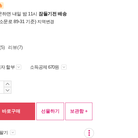
송
문하면 내일 밤 11시
잠들기전 배송
소문로 89-31 기준)
지역변경
5)
리뷰(7)
자 할부
소득공제 670원
바로구매
선물하기
보관함 +
 팔기