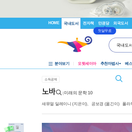
HOME
전자책
만권당
외국도서
국내도서
첫달무료
국내도
분야보기
오뒷세이아
추천마법사
베
소득공제
노바
미래의 문학 10
|
새뮤얼 딜레이니
(지은이),
공보경
(옮긴이)
폴라