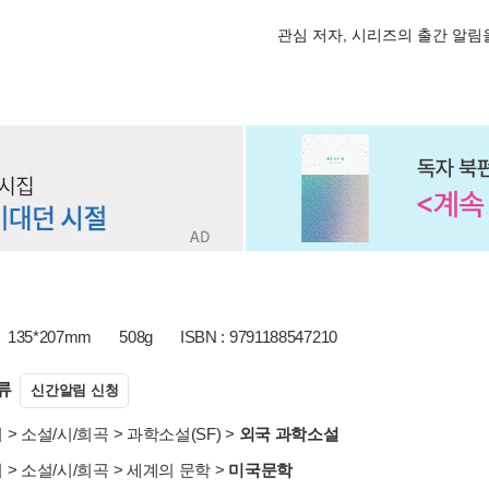
관심 저자, 시리즈의 출간 알
135*207mm
508g
ISBN : 9791188547210
류
신간알림 신청
서
>
소설/시/희곡
>
과학소설(SF)
>
외국 과학소설
서
>
소설/시/희곡
>
세계의 문학
>
미국문학