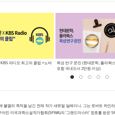
KBS 라디오 최고의 클립 <노바
목성 반구 문진 (현대문학, 폴라북스
포함 국내도서 2만원 이상)
에 불멸의 족적을 남긴 천재 작가 새뮤얼 딜레이니. 그는 로버트 하인라인
주어진 미국과학소설작가협회(SFWA)의 ‘그랜드마스터’ 칭호를 받은 S