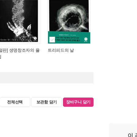
[절판] 생명창조자의 율
트리피드의 날
법
전체선택
보관함 담기
장바구니 담기