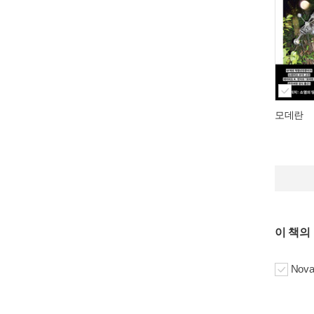
모데란
이 책의
Nova