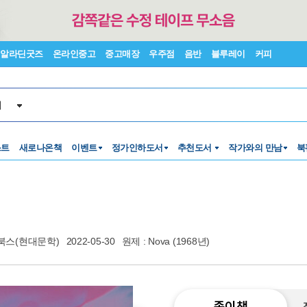
알라딘굿즈
온라인중고
중고매장
우주점
음반
블루레이
커피
서
스트
새로나온책
이벤트
정가인하도서
추천도서
작가와의 만남
북
북스(현대문학)
2022-05-30
원제 : Nova (1968년)
종이책