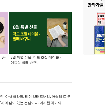
 SF
8월 특별 선물. 각도 조절 테이블 ·
가장 빠르게 받아보는 
이동식 빨래 바구니
알림 총집합
, 아서 클라크, 레이 브래드버리, 어슐러 르 귄
F계의 살아 있는 전설이다. 이러한 작가의