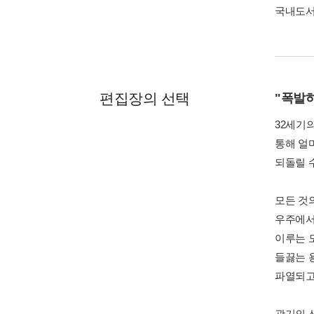
국내도
편집장의 선택
"폭발
32세기
통해 얼
되돌릴 
모든 것
우주에서
이루는 
들끓는 
파열되고
광기의 