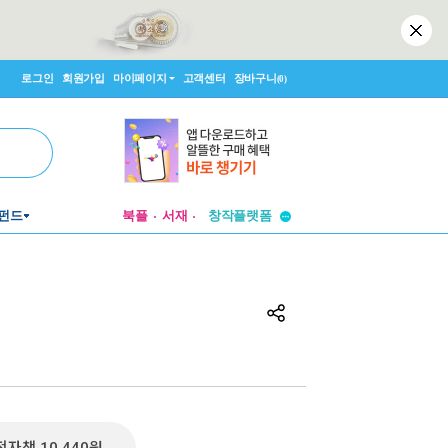
로그인
회원가입
마이페이지
고객센터
장바구니
(0)
투비컨티뉴드
펀드
북플
서재
창작플랫폼
투비컨티뉴드