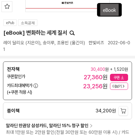
ePub
소득공제
[eBook] 변화하는 세계 질서
레이 달리오
(지은이),
송이루
,
조용빈
(옮긴이)
한빛비즈
2022-06-0
1
전자책
30,400
원 + 1,520원
27,360
원
쿠폰할인가
쿠폰
23,256
원
카드최대혜택가
더보기
(+쿠폰 적용 시)
종이책
34,200
원
알라딘 만권당 삼성카드, 알라딘 15% 청구 할인
최대 1만원 또는 2만원 할인(전월 30만원 또는 60만원 이용 시) / 카드