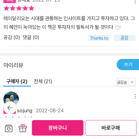
메뉴
일으키는 놀라운 경험을 선사한다. 그는 미국과 중국 등 매우 성가신
문제에 대해 생각할 수 있는 더 나은 시각을 우리에게 준다. - 제이미
레이달리오는 시대를 관통하는 인사이트를 가지고 투자하고 있다. 그
다이먼(Jamie Dimon, JP 모건 체이스의 의장이자 대표이사) 어떻
의 혜안이 녹아있는 이 책은 투자자의 필독서가 될 것이다
게 하면 우리가 역사를 통해 배울 수 있을까? 레이 달리오의 책을 읽
공감 (
0
)
댓글 (0)
음으로써 국가의 몰락을 초래한 같은 실수를 반복하지 않는 것이다.
레이 달리오는 다음에 일어날 일에 대해 어떻게 생각할지를 안내하는
템플릿을 제공한다. - 마크 쿠바어(멀티 억만장자)
쓰기
마이리뷰
구매자 (2)
전체 (21)
메뉴
뒤로가
기
sojung
2022-08-24
보관함담기
선물하기
장바구니
바로구매
이 책을 읽으면 정말 대단한 사람이 된것 같은 기분이 든다우선 세계
경제의 빅사이클의 원리에 대해 설명해주는데 이 책만 읽어도 정말