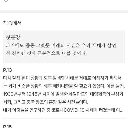
책속에서
첫문장
과거에도 종종 그랬듯 미래의 시간은 우리 세대가 살면
서 경험한 것과 근본적으로 다를 것이다.
P.13
다시 말해 현재 상황과 향후 발생할 사태를 제대로 이해하기 위해서
는 과거 비슷한 상황의 배후 메커니즘을 알 필요가 있었다. 예를 들면,
1930년부터 1945년 사이에 발생한 네덜란드와 대영제국의 부상과
쇠퇴, 그리고 중국 왕조의 흥망 같은 사건들이다.
내가 이것들을 연구하던 중 코로나COVID-19 사태가 터졌는데 이
역시 역사적으로 유사한 일은 몇 번 있었지만 내 생애에서는 처음 겪
는 일이다. 그래서 과거의 유행병을 공부한 결과, 질병, 기근, 홍수 같
P.15