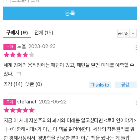
이클들이 존재한다. 그래서 우리는 과거를 제대로 공부하지 않으면
등록
앞으로 어떤 미래가 펼쳐질지 제대로 감을 잡을 수 없다. 곧 다가올 미
래가 과거와 비슷할 것이라고 생각하지만 정확히 어떤 과거와 비슷하
구매자 (9)
전체 (15)
다는 것인지는 알 수 없기 때문이다. 《변화하는 세계 질서》는 그래서
필요하다. 철저한 데이터 분석과 레이 달리오의 인사이트로 점철된
노을
2023-02-23
메뉴
그만의 원칙은 변화하는 세계 질서 속에서 어떻게 행동해야 하는지를
알려준다. 그리고 사이클의 각 단계별 특징과 단계별로 필요한 통치
세계 경제의 움직임에는 패턴이 있고, 패턴을 알면 미래를 예측할 수
자, 쇠퇴하는 단계로 가는 시기를 늦추거나 완만하게 넘어갈 수 있는
있다.
방법 등을 설명한다. 또한, 이 책은 정점을 지나 쇠퇴로 가고 있는 전
공감 (
14
)
댓글 (0)
세계의 갈등 상황, 특히 미국 내에서의 큰 정치적, 사회적 갈등도 다루
고 있으며, 기존 세계 강대국인 미국과 새로운 세계 강국에 도전하는
stefanet
2022-05-22
중국의 부상도 포함하고 있다. 《변화하는 세계 질서》를 읽은 언론과
메뉴
유명인들의 끊이지 않는 찬사! 레이 달리오의 접근 방식은 정보를 종
지금 이 시대 자본주의의 과거와 미래를 알고싶다면 <로마인이야기>
합하여 퍼져 있고 다면적인 문제를 명확한 인과관계로 전환하는 것으
나 <대항해시대>가 아닌 이 책을 읽어야한다. 세상의 작동원리를 밝
로, 지나치게 단순화시키지 않고 간단명료하게 만들어준다. - 파이낸
힌 경제사정리서. 경영학을 전공한 분이 이런 책을 썼다는 게 놀랍
셜타임스 매우 자극적이고 매우 중요한 필독서다. 반박하기 어려운