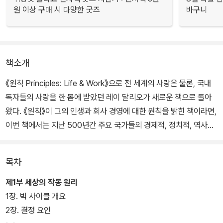
원 이상 구매 시 다양한 굿즈
바구니
책소개
《원칙 Principles: Life & Work》으로 전 세계의 사랑은 물론, 국내
독자들의 사랑을 한 몸에 받았던 레이 달리오가 새로운 책으로 돌아
왔다. 《원칙》이 그의 인생과 회사 경영에 대한 원칙을 밝힌 책이라면,
이번 책에서는 지난 500년간 주요 국가들의 경제적, 정치적, 역사적
패턴을 파악해 전 세계가 앞으로 어떻게 달라질지를 밝히고, 우리가
어떻게 대응해야 할지를 알려준다.
목차
그의 새로운 책《변화하는 세계 질서》는 끊임없이 변화하는 세계 질서
제1부 세상의 작동 원리
에 대처하기 위한 레이 달리오만의 원칙들을 담았다. 최근 올라온 《변
1장. 빅 사이클 개요
화하는 세계 질서》를 요약한 유튜브 영상은 조회수 1,219만 회를 넘
2장. 결정 요인
기며 많은 독자들의 관심을 증명했다.