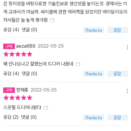
은 창의성을 바탕으로한 기술진보로 생산성을 높이는것. 경제사는 이
새로운 책에서, 그는 국가의 흥망성쇠를 추적하기 위해 다양한 경제,
게 교과서가 아닐까. 싸이클에 관한 여러책을 읽었지만 레이달리오의
사회, 그리고 정치적인 조치들을 다룬다. 이는 큰 기여이자, 서방세계
저서들은 늘 높게 평가함
에 대한 긴급한 경고이다. - 헨리 키신저(정치인, 외교관) 지난 500
공감 (
4
)
댓글 (0)
년 역사에 걸친 제국의 흥망성쇠를 보여주는 대담하고 실용적인 안내
서다. 오늘날 미국과 중국에 대한 중요한 교훈이 담겨 있다. -그레이
aeza689
2022-05-25
엄 앨리슨(Graham Allison, 하버드대학교 교수이자 《예정된 전쟁》
메뉴
의 저자) 레이 달리오의 책은 매우 인상적이다. 적어도 사이클 이론을
왜 안나오냐고 할랬는데 드디어 나왔네
어떻게 보느냐에 대한 내 생각을 크게 바꿨다. 레이 달리오는 사이클
공감 (
4
)
댓글 (0)
이론과 관련된 대부분의 함정을 피했다. 《변화하는 세계 질서》는 주
요 국가의 장기적인 변화를 보여주는 차트들로 가득 차 있고, 종종 수
한재홍
2022-05-25
백 년 전으로 거슬러 올라가기도 한다. 그는 투자에 관한 책을 쓴 많은
메뉴
성공한 투자자들이 실패하는 것, 즉 더 새롭고 흥미로운 것을 전달하
는 것을 해내고 있다. -요아킴 부크, (Joakim Book, 미국경제연구
스읏펄 드디어나왔다
협회) 레이 달리오는 중요하고 복잡한 문제를 심플하게 하는 독특한
공감 (
2
)
댓글 (0)
재능을 가지고 있다. 나는 지난 500년의 역사를 견인한 인과관계와
그것이 어떻게 현재 일어나고 있으며 그 일에 대처하기 위한 실질적