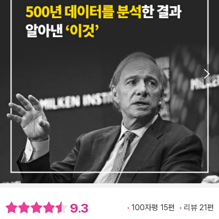
9.3
100자평 15편
리뷰 21편