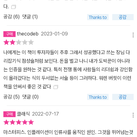
다.
어마어마한 그림을 만들기 위해 많은 사실을 나열해 놓았다. - 빌 게
공감 (
6
)
댓글 (1)
이츠 레이 달리오는 세계에서 무슨 일이 일어나고 있는지 이해하고
미래에 대비할 원칙을 개발하는 놀라운 능력을 가지고 있다. 이 책은
thecodeb
2023-01-09
오늘날 세계가 어디에 있고 어디로 가고 있는지에 대한 통찰력으로
메뉴
가득 찬 필독서다. - 토니 로빈스(미국 작가) 이 책은 역사의 호에서
미국이 어디에 있고 다음 경제에 무슨 일이 일어날지 의문을 제기하
나에게는 이 책이 투자자들이 추후 그래서 성공했다고 쓰는 장님 다
는 사람들에게 자극적인 읽을거리다. 레이 달리오처럼 광범위한 경제
리잡기식 점성술처럼 보인다. 돈을 벌고 나니 내가 도박꾼이 아니라
사를 일관성 있게 지도화해 주는 논문은 거의 없다. 레이 달리오는 더
는 인증을 원하는 것 같다. 특히 전쟁 통에 사람들의 리더쉽과 강인함
이례적으로 오늘날 독자들이 적용할 수 있는 역사의 측정 기준을 알
이 올라갔다는 식의 두서없는 서술 등이 그러하다. 워렌 버핏이 이런
아냈다. - 앤드류 로스 소킨(Andrew Ross Sorkin, 뉴욕타임스 금
책을 안써서 좋은 것 같다
융칼럼니스트) 레이 달리오가 말할 때, 나는 경청한다. 그의 새 책은
공감 (
5
)
댓글 (0)
세계 경제 및 정치 분야에서 국가가 승리하는 가장 큰 이유를 새롭게
조명하고, 그 이유를 오늘날의 중국과 미국에 적용하는 등 그 적용 범
클래식
2022-07-17
메뉴
위가 놀라울 정도다. 이 책을 읽고 나면 세상을 예전과 다르게 볼 수밖
에 없을 것이다. - 헨리 폴슨(전 미국 재무부 장관) 레이 달리오는 우
마스터피스. 인플레이션이 인류사를 움직인 원인. 그것을 뛰어넘는것
리 시대의 주요한 문제를 특정하는 특별한 재능을 가지고 있다. 그의