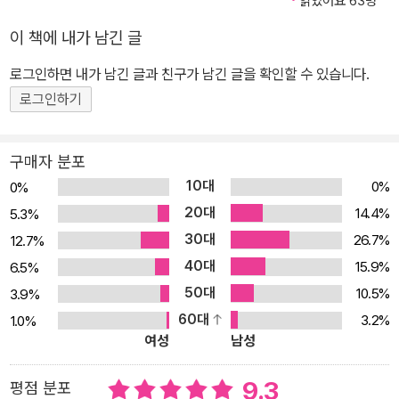
읽었어요 63명
세계를 들썩이게 만들었고, 우리나라도 그 영향을 피해 갈 수 없다. 미
이 책에 내가 남긴 글
국의 금리 인상으로 투자와 수출 증가세가 둔화되고, 국내 금리 인상
로그인하면 내가 남긴 글과 친구가 남긴 글을 확인할 수 있습니다.
에도 가속도가 붙어 부동산, 주식 등에 투자한 사람들의 이자 상환 부
담이 가중되며, 코로나로 힘들어진 자영업자들을 더 괴롭게 만들 것
로그인하기
이라는 부정적인 전망이 연일 쏟아지는 중이다. 지난 500년간 모든
국가에서는 ‘빅 사이클’이 반복되어 왔다! 모든 경제, 정치, 역사는 반
구매자 분포
복되어 왔다. 하지만 사람들은 자신이 직접 겪지 않은 일을 구체적으
10대
0%
0%
로 상상하기 어렵다. 일정한 패턴에 의해 역사가 반복된다는 것을 알
20대
14.4%
5.3%
면서도, 자신이 살아 있는 동안 그런 일이 정말 일어날 것이라고는 생
30대
26.7%
12.7%
각하기 어려운 것이다. 그래서 과거를 공부했다면 절대 할 수 없는 선
40대
15.9%
6.5%
택과 투자를 하게 된다. 예를 들어, 대공황과 제2차 세계대전을 겪은
50대
10.5%
3.9%
우리의 아버지 세대는 전후 경제 호황을 예상하지 못했다. 경험해보
60대
3.2%
1.0%
지 못했기 때문이다. 그분들에게는 돈을 빌리거나 어렵게 번 돈을 주
여성
남성
식시장에 투자하는 것은 상상할 수도 없는 일이었다. 그래서 그들이
호황에 부자가 될 기회를 놓쳤다는 이야기를 이해할 수 있다. 마찬가
9.3
평점 분포
지로 그 후 채무로 일군 호황만 알고 불경기와 전쟁을 경험해보지 못