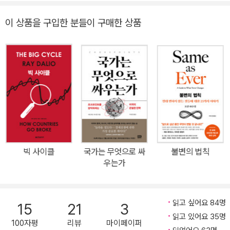
패턴을 파악해 전 세계가 앞으로 어떻게 달라질지를 밝히고, 우리가
이 상품을 구입한 분들이 구매한 상품
어떻게 대응해야 할지를 알려준다. 그의 새로운 책《변화하는 세계 질
서》는 끊임없이 변화하는 세계 질서에 대처하기 위한 레이 달리오만
의 원칙들을 담았다. 최근 올라온 《변화하는 세계 질서》를 요약한 유
튜브 영상은 조회수 1,219만 회를 넘기며 많은 독자들의 관심을 증명
했다. 우리의 삶을 뒤흔들 ‘빅 사이클’은 지금도 굴러가고 있다! 레이
달리오는 몇 년 전, 자신이 처음 겪는 일련의 거대한 현상들이 전개되
고 있음을 느꼈다. 물론 과거에는 여러 번 발생했던 일이었겠지만, 그
에게는 첫 번째 경험이었다. 첫째, 막대한 빚과 제로금리로 전 세계 3
대 기축통화국이 엄청난 양의 화폐를 발행했다. 둘째, 지난 100년간
빅 사이클
국가는 무엇으로 싸
불변의 법칙
발생한 빈부 격차, 정치적 가치관의 양극화 때문에 국가별로 심각한
우는가
정치적, 사회적 갈등이 발생했다(특히 미국에서 심했다). 셋째, 새로
운 강국(중국)이 출현해 기존 강국(미국)과 기존 질서에 도전했다. 이
경험은 레이 달리오가 반복되는 ‘빅 사이클’을 연구하도록 만들었다.
읽고 싶어요 84명
15
21
3
그리고 이 빅 사이클은 지금도 굴러가고 있다. 이제 세계는 다음 스텝
읽고 있어요 35명
100자평
리뷰
마이페이퍼
을 향해 간다. 미국은 미루고 미루던 금리 인상을 시작했다. 이는 전