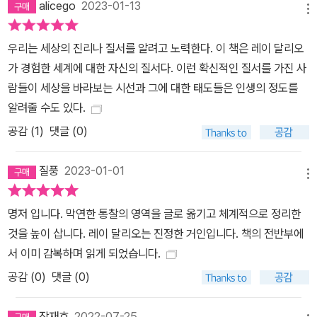
alicego
2023-01-13
메뉴
인 지침을 제공하는지에 대한 그의 설명에 매료되었다. 이것은 올해
의 가장 중요한 책일 것이다. 꼭 읽어야 할 책. - 아리아나 허핑턴 레
우리는 세상의 진리나 질서를 알려고 노력한다. 이 책은 레이 달리오
이 달리오의 최신 책은 모두가 읽어야 한다. 레이 달리오가 역사에 깊
가 경험한 세계에 대한 자신의 질서다. 이런 확신적인 질서를 가진 사
이 빠져 미래를 위한 로드맵 역할을 하는 것을 이해하지 못한다면 무
람들이 세상을 바라보는 시선과 그에 대한 태도들은 인생의 정도를
책임한 일이 될 것이다. - 메리 캘러핸 에르도스(Mary Callahan Er
알려줄 수도 있다.
dos, J.P. Morgan CEO) 역사학자에게만 맡기기에는 역사가 너무
공감 (
1
)
댓글 (0)
중요하다. 오직 레이 달리오만이 세계 금융, 경제, 정치사의 통합을 시
도할 수 있는 뛰어난 대담성을 가지고 있다. 동의하든 동의하지 않든
질풍
2023-01-01
달리오의 책은 우리 시대를 이해하기 위해 꼭 읽어야 할 책이다. - 로
메뉴
런스 서머스(Lawrence H. Summers, 전 미국 재무 장관) 레이 달
명저 입니다. 막연한 통찰의 영역을 글로 옮기고 체계적으로 정리한
리오가 쓴 모든 글은 투자자와 정책 입안자에게 매력적인 읽을거리
것을 높이 삽니다. 레이 달리오는 진정한 거인입니다. 책의 전반부에
다. 경제 사이클과 제국의 흥망성쇠를 이끄는 요인이 무엇인지에 대
서 이미 감복하며 읽게 되었습니다.
한 훌륭하고 깊이 있는 연구이다. - 팀 가이트너(미국의 금융인, 정치
공감 (
0
)
댓글 (0)
인, 오바마 정부 초대 재무부 장관) 레이 달리오는 경제, 문화, 군사력,
혁신, 불평등 및 기타 요소들이 어떻게 상호작용하는지를 보여주며
장재호
2022-07-25
제국의 흥망성쇠를 살펴봄으로써 우리에게 영감을 주고 생각을 불러