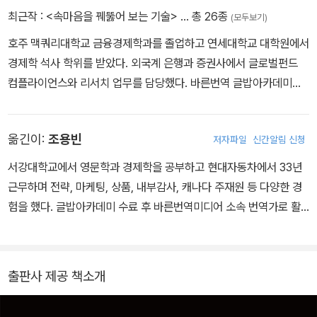
록 돕는다. 《레이 달리오 원칙 저널》에서 제공되는 일련의 연습을 통
최근작 :
<속마음을 꿰뚫어 보는 기술>
… 총 26종
(모두보기)
해 독자들은 자신이 어떤 사람이고 무엇을 원하는지 더 깊이 이해하
호주 맥쿼리대학교 금융경제학과를 졸업하고 연세대학교 대학원에서
고, 자신의 현실을 반성하며, 삶에서 원하는 것을 얻기 위한 자신만의
경제학 석사 학위를 받았다. 외국계 은행과 증권사에서 글로벌펀드
원칙을 기록할 수 있을 것이다.
컴플라이언스와 리서치 업무를 담당했다. 바른번역 글밥아카데미를
수료한 후 현재 번역가로 활동하고 있다. 옮긴 책으로는 『투자의 새로
운 규칙』 『퓨처핏』 『금융의 연금술』 『돈에 관한 7가지 착각』 『보이지
옮긴이:
조용빈
저자파일
신간알림 신청
않는 것을 보는 법』 『어떻게 일을 사랑할 것인가』 『메타버스 모든 것
의 혁명』 『변화하는 세계 질서』(공역) 『레이 달리오의 금융 위기 템플
서강대학교에서 영문학과 경제학을 공부하고 현대자동차에서 33년
릿』(공역) 등이 있다.
근무하며 전략, 마케팅, 상품, 내부감사, 캐나다 주재원 등 다양한 경
험을 했다. 글밥아카데미 수료 후 바른번역미디어 소속 번역가로 활
동 중이며 《빅 사이클》 《변화하는 세계 질서》 《기업의 세계사》 《레
인보우 맨션》 《결국 회복하는 힘》 《불안 없는 조직》 등 30여 권의 책
을 번역했다.
출판사 제공 책소개