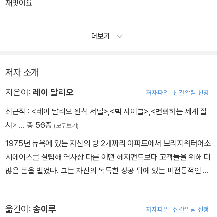
재밋어요
더보기
저자 소개
지은이:
레이 달리오
저자파일
신간알림 신청
최근작 :
<레이 달리오 원칙 저널>
,
<빅 사이클>
,
<변화하는 세계 질
서>
… 총 56종
(모두보기)
1975년 뉴욕에 있는 자신의 방 2개짜리 아파트에서 브리지워터어소
시에이츠를 설립해 역사상 다른 어떤 헤지펀드보다 고객들을 위해 더
많은 돈을 벌었다. 그는 자신의 독특한 성공 뒤에 있는 비전통적인 일
련의 원칙들을 설명하면서, 대부분의 사람들이 이를 적용해 성공할
수 있다고 믿는다. 이 책은 그렇게 출간된 그의 첫 책 《원칙Principle
옮긴이:
송이루
저자파일
신간알림 신청
s: Life & Work》을 응용해 독자들이 자신만의 원칙을 만들 수 있도