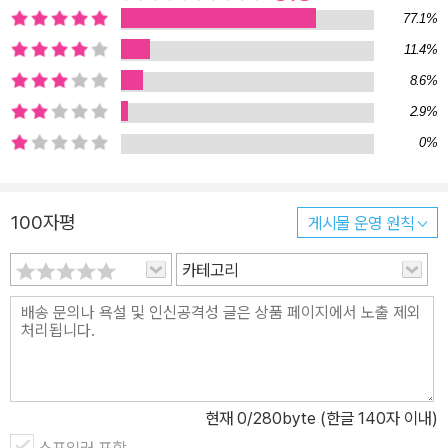
77.1%
한 사람이 많은 돈을 빌려 투자하면서 불황이나 전쟁은 발생하지 않
11.4%
을 거라고 생각하는 것도 이해할 수 있다. _서문 중 레이 달리오는 실
8.6%
패하지 않는 선택과 투자를 위해서는 반복되는 패턴을 파악해야 한다
는 사실을 깨달았다. 그는 지난 500년 동안 모든 부와 권력의 근저에
2.9%
서 반복되는 전 세계 주요 국가의 경제적, 정치적, 역사적 패턴과 원
0%
인-결과를 연구했다. 그리고 이를 바탕으로 한 ‘빅 사이클’을 찾아냈
다. 변화하는 세계 질서에 대처하는 레이 달리오만의 원칙! 사이클이
100자평
게시물 운영 원칙
변화하면 사람들의 삶이 큰 폭으로 변화한다. 이 변화는 끔찍할 수도
있고, 환상적일 수도 있다. 확실한 것은 어떤 변화든 삶을 뒤흔들 변화
카테고리
는 앞으로도 발생한다는 것이다. 하지만 대부분의 사람들은 이를 간
과하고 있다. 빅 사이클은 1) 창의성과 생산성이 증가하고 생활 수준
이 대폭 향상되는 평화롭고 풍요한 시기와 2) 부와 권력을 차지하기
위한 싸움이 벌어지며, 우리가 소중하게 생각하는 부와 생명 등이 파
괴되는 불황기와 폭동 및 전쟁이 발생하는 시기로 구분된다. _서문 중
현재
0
/280byte (한글 140자 이내)
‘빅 사이클’ 외에도 100년 주기의 장기 부채 사이클, 8년 주기의 단기
부채 사이클 같은 것들이 존재하며, 이 작은 사이클 안에도 또 다른 사
스포일러 포함