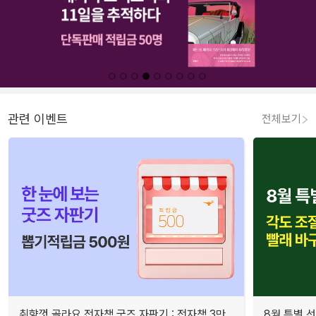
관련 이벤트
전체보기
취향껏 골라요 전자책 굿즈 자판기 : 전자책 3만
8월 특별 선