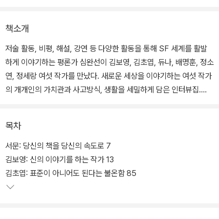
책소개
저술 활동, 비평, 해설, 강연 등 다양한 활동을 통해 SF 세계를 활발
하게 이야기하는 평론가 심완선이 김보영, 김초엽, 듀나, 배명훈, 정소
연, 정세랑 여섯 작가를 만났다. 새로운 세상을 이야기하는 여섯 작가
의 개개인의 가치관과 사고방식, 생활을 세밀하게 담은 인터뷰집.
심완선은 SF라는 장르가 낯선 독자에게 건네는 말부터 글을 쓰는 일,
목차
좋아하는 일을 포기하지 않는 법, 작품 디테일에 숨겨진 이야기들을
진솔하게 나누었다. 심층적인 대화를 통해 SF 장르에 입문하려는 독
서문: 당신의 책을 당신의 속도로 7
자부터 SF 팬까지 고루 읽을거리가 있는 책을 만들고자 했다. 특히 S
김보영: 신의 이야기를 하는 작가 13
F의 넓은 스펙트럼을 촘촘히 채우기 위해서 노력했다.
김초엽: 표준이 아니어도 된다는 불온함 85
“1990년대부터 2020년대에 이르기까지, 말하자면 SF 농도가 짙은
사람부터 옅은 작품까지, 세계에 집중하는 작가부터 인물에 집중하는