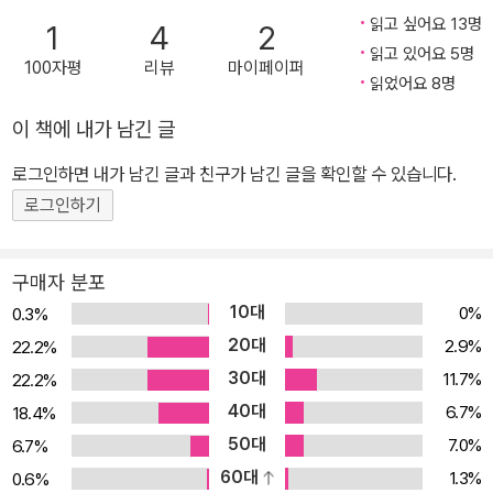
의 줄기들로 한국 SF의 지도를 채워 나가려는 시도다. ●빈틈을 마주
읽고 싶어요 13명
1
4
2
하여 가능성을 여는 SF 세계 심완선은 “우리는 타인의 글에서 삶을
읽고 있어요 5명
100자평
리뷰
마이페이퍼
보고, 누군가 그곳에 있다는 점을 확인한다.”라고 말한다. 각자의 길
읽었어요 8명
을 걷는 우리가 실은 같은 처지에 놓여 있다는 안도감이 우리가 글에
이 책에 내가 남긴 글
서 얻는 위안이라는 것이다. 현실을 대체하는 환상 세계일 것만 같은
SF 세계에도 뾰족한 해답이나 구원은 없다. SF는 현실의 빈틈과 가
로그인하면 내가 남긴 글과 친구가 남긴 글을 확인할 수 있습니다.
능성을 마주하는 공간이다. SF 세계에는 현실에서 일어나는 혐오나
로그인하기
차별이 사라지고, 장애 요인이나 비정상이라고 여겨지는 것들이 강점
이 되기도 한다. ‘표준’이 바뀐 세상을 상상하며 작가들은 오늘의 빈틈
구매자 분포
을 마주하고 내일의 가능성을 기대한다. 작가들이 SF 세계를 통해 이
10대
0%
0.3%
야기하려는 것은 도피처로 작동하는 유토피아가 아니다. 현실과 달리
20대
2.9%
22.2%
무언가 뒤바뀐 SF 세계를 통해 적어도 우리가 지금 사회에 대해 같은
30대
11.7%
22.2%
고민을 안고 있다는 것을 확인할 수 있다면, 그래서 달라진 미래를 함
40대
께 꿈꿀 수 있다면 SF는 우리에게 가능성의 공간이 된다. ●불안과
6.7%
18.4%
확신 사이에서 글을 쓴다는 것 심완선이 만난 여섯 작가는 각자의 방
50대
7.0%
6.7%
식으로 글을 쓴다. 작업 시간과 작업 공간부터 이야기를 짜는 방식까
60대
1.3%
0.6%