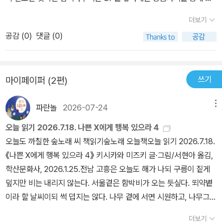
이크가 된다. p.8<우리는 SF를 좋아해>는 굉장히 아름답고 인상적
꽤 인상적이다. 식물은 인간하고는 너무나 달리 개체성이 불문명하며
내외 좋은 SF소설들을 꾸준히 소개해주고 있는 민음사 출판사에서
인 저자의 서문으로 시작한다. 너무 멋지고 아름다워서 본격적으로
더보기
죽음에 대한 개념 자체도 다르다는 말이 신박하다. 그동안 우리는 많
나온 한국 SF 작가 인터뷰집입니다 전체적인 구성이나 편집등은 팬
인터뷰 내용을 읽기 전에 여러 차례 반복해서 읽었다. 기회가 되면 작
은 것들을 인간의 입장에서만 바라봤구나 싶기도 하고 말이다.'나의
공감 (
0
)
댓글 (0)
서비스에 가까운 책이라고 할 수 있습니다요즘은 한국 SF 작품들이
가의 다른 책들도 찾아읽어야겠다고 생각했다. :)6명의 SF 작가를
취향을 조금 내려 놓으면 새로운 세계를 만나게' 된다는 김초엽 작가
베스트셀러 상위권에 자주 등장할정도로 최고의 전성기를 맞이하고
만나 나눈 이야기들로 완성한 <우리는 SF를 좋아해>는 그야말로 다
의 말. 너무 멋지고 너무 공감되는 말이라서 밑줄을 쫘악 긋고 기억하
있는데 그것과 딱 맞아 떨어지는 참으로 시기적절한 책이죠​이쪽 계통
채롭고 거대한 모자이크 같았다. SF의 색채가 짙은 작가부터 비교적
고 싶다. 어쩌면 취향이라 불리는 마음의 장벽 때문에 새로운 세걔를
쓰기
마이페이퍼 (2편)
에서는 고인물 또는 시조새에 가까운 듀나 작가부터 요즘 핫한 젊은
SF 농도가 옅은 작가, 세계 중심의 이야기를 쓰는 작가와 인물 중심
새로운 작품들을 그동안 못 본 거라는 생각을 하니 조금은 물렁한 장
작가들 정세랑,김초엽 작가까지 총 6명 작가와 진솔한 대담을 나누고
의 이야기를 쓰는 작가, 색과 농도가 다른 유리가 알알이 박혀 멋지고
벽을 가지는 일도 괜찮을 듯 싶다. 가보지 못한 길, 알지 못한 세계를
파란놀
2026-07-24
메뉴
있습니다저처럼 이제 막 관심을 갖고 시작한 초보입문자도 충분히 재
거대한 스테인드글라스처럼 말이다. 6명의 작가들이 글을 쓰는 방
알아가는 재미도 꽤 좋고 즐거우니까 말이다.SF세계에서는 여느 소
밌게 즐길 수 있는 책인데 아마 이쪽 장르에 관심 많으신 독자들분들
오늘 읽기 2026.7.18. 나쁜 X에게 행복 있으라 4
식, 지치지 않고 좋아하는 일을 하는 할 수 있는 방법(?), 좋아하는 작
설보다 훨씬 쉽게 현실에서 일어나는 혐오나 차별이 자라지고, 장애
은 이 책 나오자마자 1인 1책씩 구입하셨을 것입니다장르에 상관없이
오늘도 까칠한 숲노래 씨 책읽기숲노래 오늘책오늘 읽기 2026.7.18.
가와 작품 등등 그간 SF 소설을 읽으면서 궁금했던 것들이 담겨 있었
요인나 비정상이라고 여기는 요인들이 강점이 되곤 한다. '표준'이 바
책 자체를 워낙 좋아하다보니 6명의 작가 이름이 그렇게 낮설지 않은
《나쁜 X에게 행복 있으라 4》 키시카와 미즈키 글·그림/서현아 옮김,
다.자료와 메모를 쌓다가 어느 시점에 글을 쓰기 시작하시나요? 혹은
뀐 세상을 상상하며 작가들은 오늘의 빈틈과 문제를 마주하며 내일의
데 부끄럽게도 6명의 작가분중에서 책을 실제로 읽은 것은 김초엽 작
학산문화사, 2026.1.25.전남 고흥은 오늘도 해가 나되 구름이 짙게
이야기 중에서 어디부터 쓰기 시작하시나요? 쓰고 싶은 문장, 결말
가능성을 이야기 하곤 한다. 그렇다고 SF세계를 통해 작가들이 이야
가님뿐이네요독자입장에서 분발해야될 것 같습니다책 받자마자 사전
덮지만 비는 내리지 않는다. 서울곁은 함박비가 오는 듯싶다. 뙤약볕
부분, 이야기가 시작하는 부분 등 선호하는 시작점이 있나요?- 다 갖
기하는 세상이 유토피아나 이상세계는 아니다. 하지만 현실과는 달리
지식 없이 펼쳐보았는데 듀나 파트에 여자분 사진이 있어서 앗 듀나
이라 할 날씨이되 썩 덥지는 않다. 나무 곁에 서면 시원하고, 나무그늘
추고 나서 시작해요. 도입부, 결말부, 제가 쓰고 싶은 장면, 클라이맥
무언가 뒤바뀐 SF 세계를 통해 적어도 우리는 우리가 살아가는 세상
그분이 사진속 인물인줄 알고 깜짝 놀랐습니다물론 나중에 알고보니
에서 숨을 돌리면 땀이 이내 식는다. 오늘도 우리 책숲에서 책살림을
스 펀치를 때릴 수 있는 강력한 대사, 다 있어야 해요. 얼개가 나온 상
의 문제점과 고민에 좀 더 쉽게 다가서게 된다. 그리고 같이 고민하고
더보기
인터뷰어 사진이더군요 ㅎㅎㅎ사실 헷갈릴 수밖에 없는 것이 파트별