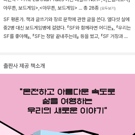
아무튼, 보드게임>
,
<아무튼, 보드게임>
… 총 28종
(모두보기)
SF 평론가. 책과 글쓰기와 장르 문학에 관한 글을 쓴다. 열다섯 살에
중2병 대신 보드게임병에 걸렸다. 『SF와 함께라면 어디든』, 『우리는
SF를 좋아해』, 『SF는 정말 끝내주는데』 등을 썼고, 『SF 거장과 걸
작의 연대기』, 『취미가』 등을 함께 썼다. 『아무튼, 보드게임』으로 더
많은 게임 친구를 확보하려는 야심을 품고 있다.
출판사 제공 책소개