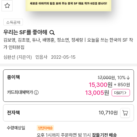
소득공제
우리는 SF를 좋아해
김보영, 김초엽, 듀나, 배명훈, 정소연, 정세랑 | 오늘을 쓰는 한국의 SF 작
가 인터뷰집
심완선
(지은이)
민음사
2022-05-15
종이책
17,000
원,
10%
15,300
원
+ 850원
13,005
원
카드최대혜택가
더보기
전자책
10,710
원
수령예상일
양탄자배송
오후 1시까지 주문하면 밤 11시
잠들기전 배송