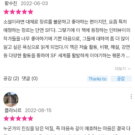
황수진
2022-06-03
소설이라면 대체로 장르를 불문하고 좋아하는 편이지만, 요즘 특히
애정하는 장르는 단연 SF다. 그렇기에 이 책에 등장하는 인터뷰이의
작가들을 너무 좋아하기에 기쁜 마음으로, 그들에 대하여 좀 더 많이
알고 싶은 욕심으로 읽게 되었다.이 책은 저술 활동, 비평, 해설, 강연
등 다양한 활동을 통하여 SF 세계를 활발하게 이야기하는 평론가 심
완선님이 김보영, 김초엽, 듀나, 배명훈, 정소연, 정세랑, 여섯 작가를
더보기
만나 나눈 인터뷰 내용을 담고 있다. 새로운 세상을 이야기하는 여섯
공감 (
2
)
댓글 (0)
작가의 개개인의 가치관과 사고방식, 생활을 세밀하게 담은 인터뷰집
인 이 책을 읽는 것만으로도 오늘의 한국 SF 세계에 좀 더 깊숙이 발
을 들어놓은 듯한 느낌이 들어 좋다.저자는 책에는 정말 간편한 해답
메뉴
도 확실한 구원도 없지만 읽는 행위는 우리에게 아주 많은 삶과 세계
플라뇌르
2022-06-15
를 불러온다고 말한다. 우리는 읽는 행위를 통해 한번도 살아보지 않
은 삶에 대해, 한번도 가보지 않은 세계에 대해 알게 되고 이를 통해
누군가의 진심을 담은 덕질, 즉 마음속 깊이 애호하는 마음은 결국 다
위안을 얻기도 하고 살아갈 힘을 얻기도 한다. 그런 면에서 SF는 무