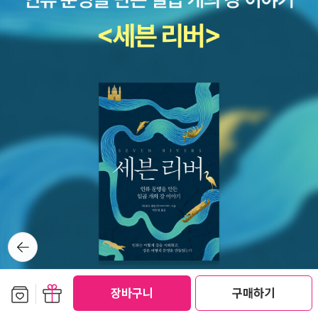
c=N&ntype=RANKING+[속보] 트럼프 부정선거 관련 연설 '전자
투표기, 부정확하다' [현장영상] / 채널Ahttps://www.youtube.c
om/watch?v=CfR9QANhyrsWATCH: President Trump addr
esses the nationhttps://www.youtube.com/watch?v=Cr2k
-I2o4z8미국 '극좌 테러 대응 회의' 60개국 초청…한국은 빠졌다ht
tps://n.news.naver.com/mnews/article/015/0005308617?
sid=104이 대통령 '농업은 안보 전략사업…농업보조금 확대해야'htt
ps://n.news.naver.com/article/057/0001959130[속보] “한
국 군함, 긴급 출동” …‘해적 승선’ 아덴만 유조선 SOShttps://n.ne
ws.naver.com/article/081/0003662225?type=breakingne
ws경쟁사 쉬는 날에도 문 열었는데…'하나로마트'의 굴욕https://n.
news.naver.com/mnews/ranking/article/055/000137341
뒤로가
2?ntype=RANKING
기
보관함담기
선물하기
장바구니
구매하기