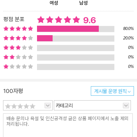
여성
남성
지 모두 다르다. 하지만 글을 쓰는 즐거움만큼은 모두가 누리고 있었
다. 작가 경력이 20년에 가까운 김보영 작가는 “글쓰기보다 재미있는
9.6
평점 분포
일이 없다.”라며, 글을 쓰는 것보다 글을 쓰지 못하는 것이 힘들다고
말한다. “즐거움과 일이 맞닿아 있다.”라고 말하는 김초엽과 “제가 쓴
80.0%
글이 저를 자꾸 다른 곳으로 보내요.”라고 말하는 배명훈은 글 쓰는
20.0%
일을 통해 느끼는 성취감과 글을 통해 외연을 확장하며 경험하는 특
0%
별한 일들을 나누기도 했다. 그러나 SF라는 영토가 공고히 자리 잡았
0%
는지는 아직도 확신할 수 없다. SF의 현재와 미래를 만들어 가고 있
0%
는 여섯 작가는 현실을 덤덤하게 이야기한다. SF라는 장르에 대한 이
해가 부족했던 지난 세월 SF 작가로 살아오며 겪었던 어려움을 솔직
하게 전하면서도 서로의 글을 보며 얻은 위안, 한국 SF의 계보가 쌓
100자평
게시물 운영 원칙
이며 얻은 유대감, 미래의 SF 작가들을 위해 환경을 개선하기 위한
카테고리
구체적 실천들을 함께 말한다. 불안하고 힘든 상황에서도 포기하지
않고 글을 쓰며 환경을 만들어 온 작가들이다. 심완선은 인터뷰를 통
해 한국 SF 작가들의 성실하고 단단한 열정을 세상에 내보였다.