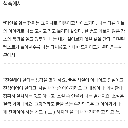
책속에서
작가까지” 고루 만나 그들의 이야기를 듣고 기록했다. 작가마다 키워
드를 찾아 작가의 작품 세계 전반을 다루면서도 공통 질문들을 통해
각 작가의 특징을 알아볼 수 있도록 책을 구성했다. 이 인터뷰집은 한
“타인을 읽는 행위는 그 자체로 인용이고 받아쓰기다. 나는 다른 이들
국, SF, 작가라는 세 가지 주제로 엮인 여섯 작가의 줄기들로 한국 S
의 이야기로 나를 고치고 깁고 늘리며 살았다. 한 번도 가보지 않은 장
F의 지도를 채워 나가려는 시도다.
소의 풍경을 알고 있듯이, 나는 내가 살아보지 않은 삶을 안다. 연결된
텍스트가 늘어날수록 나는 다채롭고 거대한 모자이크가 된다.” ―서
문에서
“진실해야 한다는 생각을 많이 해요. 글은 사실이 아니어도 진실이고
진심이어야 한다고. 사실 내가 쓴 이야기라도 그 내용이 내 가치관과
정확히 일치하는 것도 아니고, 소설 속 인물과 나는 별개지요. 소설은
결국 가짜니까요. 그렇더라도 글을 쓰는 순간만큼은 그 이야기가 내
게 진짜여야 하는 거죠. (……) 하지만 쓸 때 내가 진짜라고 믿고 쓰지
않으면 읽는 사람 누구에게도 진짜가 되지 못하리라고 생각해요. 내
가 이 소설을 쓰며 느끼는 그대로를 독자가 느낄 거라고 믿고 써요.”