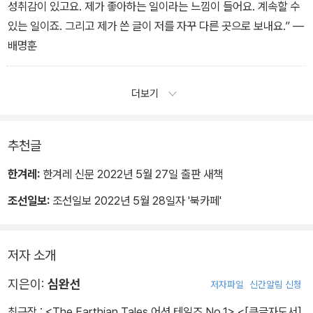
성취감이 있고요. 제가 좋아하는 일이라는 느낌이 들어요. 계속할 수
있는 일이죠. 그리고 제가 쓴 글이 저를 자꾸 다른 곳으로 보내요.” ―
배명훈
더보기
추천글
한겨레:
한겨레 신문 2022년 5월 27일 출판 새책
조선일보:
조선일보 2022년 5월 28일자 '북카페'
저자 소개
지은이:
심완선
저자파일
신간알림 신청
최근작 :
<The Earthian Tales 어션 테일즈 No.1>
,
<[큰글자도서]