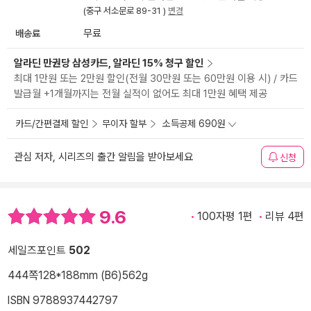
(중구 서소문로 89-31 )
변경
배송료
무료
알라딘 만권당 삼성카드, 알라딘 15% 청구 할인
최대 1만원 또는 2만원 할인(전월 30만원 또는 60만원 이용 시) / 카드
발급월 +1개월까지는 전월 실적이 없어도 최대 1만원 혜택 제공
카드/간편결제 할인
무이자 할부
소득공제 690원
관심 저자, 시리즈의 출간 알림을 받아보세요
신청
9.6
100자평 1편
리뷰 4편
세일즈포인트
502
444쪽
128*188mm (B6)
562g
ISBN 9788937442797