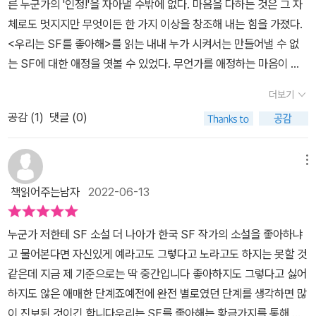
른 누군가의 '인정!'을 자아낼 수밖에 없다. 마음을 다하는 것은 그 자
척이나 혼란스럽지만 즐거운 장르라 할 수 있다. SF 장르에서는 삶과
체로도 멋지지만 무엇이든 한 가지 이상을 창조해 내는 힘을 가졌다.
세계의 가능성은 아주 폭넓게 펼쳐진다. SF에서는 종종 비인간은 비
<우리는 SF를 좋아해>를 읽는 내내 누가 시켜서는 만들어낼 수 없
인간적으로, 인간은 우주적으로 확장되곤 한다. 게다가 아득하게 멀
는 SF에 대한 애정을 엿볼 수 있었다. 무언가를 애정하는 마음이 이
지만 곧 눈 앞에 도달할 듯한 세계가 묘사되기도 한다. 책이 그러하듯
렇게 황홀할 만큼의 서문을 써내게 하는구나 싶었다. SF를 사랑하는
이 SF 세계에서도 뾰족한 해답이나 구원은 없다. SF는 현실의 빈틈
더보기
마음과 SF 작가들을 애정하는 마음을 가득 담은 질문들과 사진들이
과 가능성을 마주하는 공간이기에 더 즐겁고 더 혼란스럽다고 할까.
공감 (
1
)
댓글 (0)
곁들여진 이 책은 평소 내가 애정하는 SF 작가들의 목소리를 들을 수
그렇기에 독자인 나는 더 많은 이야기를 찾아 다음 책을 읽을 것이다.
있어 더욱 반가웠다.책에는 정말로 간편한 해답도 확실한 구원도 없
심보영 작가에게 SF를 쓰면서 과학적 또는 이론적 측면을 어떻게 채
지만, 읽는 행위는 아주 만흔 삶과 세계를 불러온다. '읽음을 통해서
메뉴
우냐라는 질문에 대한 답은 심보영 작가 자체를 다시 보게 만들었다.
우리가 간신히 희망할 수 있는 것은, 텍스트를 읽을 줄 아는 사람이 되
심보영 작가는 한 문장을 위해서라 할지라도 모르는 부분이 나오면
책읽어주는남자
2022-06-13
는 것이다. 그리고 삶과 세계는 텍스트이다.' 우리의 삶이 텍스트라면
중학교 교과서부터 시작하여 고등학교, 대학교 교과서로 확장하여 공
우리는 상호 텍스트로 연결되어 있다. 우리의 세계는 시공간을 넘어
부한다고 한다. 그리고 덧붙여서 '공부에는 자존심을 버리고 해야 해
누군가 저한테 SF 소설 더 나아가 한국 SF 작가의 소설을 좋아하냐
상호 의존한다. 타인을 읽는 행위는 그 자체로 인용이고 받아쓰기다.
요.'라는 말을 하였는데, 이렇게 공부 앞에 겸손함과 문장 하나의 소중
고 물어본다면 자신있게 예라고도 그렇다고 노라고도 하지는 못할 것
나는 다른 이들의 이야기로 나를 고치고 깁고 늘리며 살았다. 한번도
함을 깨친 작가라면 앞으로를 더 기대해도 되겠다는 생각이 들었다.
같은데 지금 제 기준으로는 딱 중간입니다 좋아하지도 그렇다고 싫어
가보지 않은 장소의 풍경을 알고 있듯이, 나는 내가 살아보지 않은 삶
심보영 작가의 앞으로의 행보에 진심으로 응원하고 싶다. 김초엽 작
하지도 않은 애매한 단계죠예전에 완전 별로였던 단계를 생각하면 많
을 안다. 연결되는 텍스트가 늘어날수록 나는 다채롭고 거대한 모자
가가 <지구 끝의 온실>에 대한 인터뷰 중 식물에 대해 말한 내용들은
이 진보된 것이긴 합니다​​우리는 SF를 좋아해는 황금가지를 통해 국