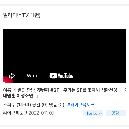
평, 해설, 강연 등 다양한 활동을 통해 SF 세계를 활발하게 이야기하
는 평론가 심완선이 김보영, 김초엽, 듀나, 배명훈, 정소연, 정세랑 여
알라디너TV
(1편)
섯 작가를 만났다. 새로운 세상을 이야기하는 여섯 작가의 개개인의
가치관과 사고방식, 생활을 세밀하게 담은 인터뷰집 『우리는 SF를
좋아해』는 “일어나지 않은 일, 하지만 일어날 수도 있는 일”을 다루는
SF 세계의 매력을 보여 준다. 심완선은 SF라는 장르가 낯선 독자에
게 건네는 말부터 글을 쓰는 일, 좋아하는 일을 포기하지 않는 법, 작
품 디테일에 숨겨진 이야기들을 진솔하게 나누었다. 심층적인 대화를
통해 SF 장르에 입문하려는 독자부터 SF 팬까지 고루 읽을거리가
있는 책을 만들고자 했다. 특히 SF의 넓은 스펙트럼을 촘촘히 채우기
위해서 노력했다. “1990년대부터 2020년대에 이르기까지, 말하자
여름 네 번의 만남, 첫번째 #SF - 우리는 SF를 좋아해 심완선 X
면 SF 농도가 짙은 사람부터 옅은 작품까지, 세계에 집중하는 작가부
메뉴
배명훈 X 정소연
터 인물에 집중하는 작가까지” 고루 만나 그들의 이야기를 듣고 기록
조회수 (1464) 공감 (0)
댓글 (0)
#라이브북토크
했다. 작가마다 키워드를 찾아 작가의 작품 세계 전반을 다루면서도
라이브북토크
2022-07-07
공통 질문들을 통해 각 작가의 특징을 알아볼 수 있도록 책을 구성했
다. 이 인터뷰집은 한국, SF, 작가라는 세 가지 주제로 엮인 여섯 작가