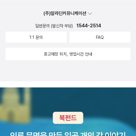
두 달 소꿉노래》, 《풀꽃나무 들숲노래 동시 따라쓰기》, 《새로 쓰는 말
밑 꾸러미 사전》, 《미래세대를 위한 우리말과 문해력》, 《들꽃내음 따
(주)알라딘커뮤니케이션
라 걷다가 작은책집을 보았습니다》, 《우리말꽃》, 《쉬운 말이 평화》,
1544-2514
일반문의 (발신자 부담)
《곁말》, 《책숲마실》, 《우리말 수수께끼 동시》, 《시골에서 살림 짓는
즐거움》, 《이오덕 마음 읽기》를 썼다. blog.naver.com/hbooklov
1:1 문의
FAQ
e+이 와중에…광주경찰청 간부, 술 취해 女화장실 들어가 '입건'http
s://n.news.naver.com/article/088/0001019501?ntype=RA
중고매장 위치, 영업시간 안내
NKING[단독②] 충격! 고희진 감독, 성추행 현장에 동석하고도 ‘방관
·묵인’… “몰랐다” 진술https://m.sports.naver.com/volleyball/a
rticle/396/0000749874정관장, '성추행' 뺀 사과 같지 않은 사과
문...배구팬들은 가해자 영구제명 서명운동https://m.sports.nave
r.com/volleyball/article/529/0000077897'펑·펑, 수십차례 폭
발음'…13시간째 진화중 인천 쿠팡물류센터https://n.news.naver.
com/mnews/article/001/0016201369?rc=N&ntype=RANK
ING李대통령 '빛의위원회' 출범행사…'누구도 헌법 위 군림 안돼'htt
ps://n.news.naver.com/mnews/article/001/0016200732?r