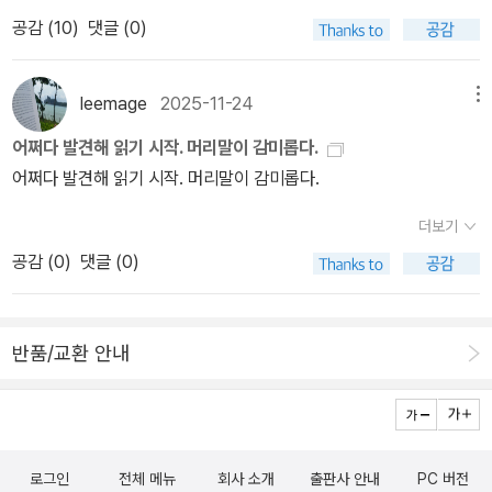
가다듬는다. 땀을 실컷 뺀 뒤에는 샘물로 말끔히 씻고서 빨래를 한다.
태, 제가 전체 흐름을 아는 상태에서 씁니다. 조각조각을 봤을 때 하나
해결해가면서 적어도 지금보다는 달라진 미래를 꿈꿀 수 있게 된다.
로 작가 사진이 다 들어가 있습니다​결국 이번에도 듀나님의 성별 나
공감 (
10
)
댓글 (0)
《나쁜 X에게 행복 있으라 4》을 읽고서 다섯걸음도 읽었다. 누구를
의 이야기가 되겠다 싶으면 시작해요. p.103SF는 비 SF 작품과 달
그렇기에 SF 세계가 여느 소설의 세계보다 더 매력적인 곳으로 다가
이 얼굴은 미스터리가 되었습니다김초엽 작가이십니다이분의 책을
좋아하면서도 “내가 누구를 좋아할 만한가?” 하고 걱정하거나 두려
리 우리에게 익숙한 세계에서 벌어지는 이야기가 아니다. 낯선 SF적
오는 게 아닐까.이 책에 나오는 여섯 작가들은 각자의 방식으로 글을
처음 읽었을때의 낮설음과 설레임은 아직도 생생하네요단편집이긴
워하는 여러 사람이 엇갈리는 줄거리이다. 좋아하든 안 좋아하든, 싫
세계는 SF 장르와 친해지기 어렵게 만드는 것이기도 하지만 그만큼
leemage
2025-11-24
메뉴
쓴다. 작업 시간, 작업 공간과 이야기를 짜는 방식까지 모두 너무 다른
했지만 상징성과 서사구조는 장편에 가까웠습니다​책 전체적으로 텍
어하든 안 싫어하든, 누구나 이렇게 보거나 따질 수 있다. 그저 ‘좋음
또 매혹적인 것이기도 하다. 그 낯설고도 기이한 세계가 어떻게 지어
다. 하지만 글을 쓰는 즐거움만큼은 모두가 누리고 있는 듯하다. 아직
어쩌다 발견해 읽기 시작. 머리말이 감미롭다.
스트가 많긴 하지만 사진의 비중도 꽤 큰 편이기에 작가분들의 평소
싫음’이라는 두 갈래로 끊으려 하니 언제나 벼랑끝 같고, 언제나 조바
지는지, 어떻게 이야기가 시작되는지 알 수 있어 SF가 낯설게 느껴지
까지 한국에서 SF 장르는 공고히 자리를 잡지는 못하고 있다. 하지만
어쩌다 발견해 읽기 시작. 머리말이 감미롭다.
모습이 궁금하셨던 독자분들은 아주 만족스러운 구성일것입니다​내용
심으로 잇는다. “쟤는 날 안 좋아하면 어쩌지?”라든지 “이제 날 안 좋
거나 좀 어렵게 느껴지는 독자에게도 이 책을 추천하고 싶다.6명의
SF의 현재와 미래를 만들어가고 있는 여섯 작가의 진솔한 이야기와
적으로는 작품 관련 내용도 많았고 작품과 무관한 일상적인 이야기도
아하면 어떡해?” 같은 근심걱정은 서로 옭아맨다. 처음에는 눈이 가
작가와 6개의 인터뷰. 각각의 인터뷰는 각기 다른 색, 다른 맛을 가졌
더보기
생각, 고민, 그리고 무엇보다 그들이 가진 열정과 유대감들을 통틀어
많이 수록되어 있습니다하드하기보다는 소프트한 분위기죠민음사이
고 마음이 끌릴 수 있을 텐데, 이때에 ‘사랑’인지 아닌지 스스로 돌아
다. 이 책에 인용된 '온 우주에 공통의 현재는 존재하지 않는다.'라는
공감 (
0
)
댓글 (0)
볼때 앞으로 한국 SF는 좀 더 굳건히 그 자리를 매겨가지 않을까하는
기에 가능한 프로젝트였고 결과물도 보시다시피 매우 훌륭했습니다​
볼 노릇이다. 사랑이라면 나부터 나를 얽매지 않고, 내 곁에 있는 너랑
문장이 비단 SF의 세계에만 해당하는 것은 아니겠지만 6명의 작가
희망을 가져 본다. 그렇다. 우리는 SF를 좋아한다. 그리고 이렇게 SF
이웃과 동무를 붙들지 않는다. 사랑은 스스로 샘솟는 빛살이면서, 나
에게도 역시 공통의 현재는 존재하지 않았다. 지금 이 순간, 한국, SF
를 좋아하는 사람들이 각자의 위치에서 열정적으로 쓰고 있기에 앞으
란히 눈뜨는 별빛이니까. 다섯걸음까지 내내 ‘좋음싫음’으로 갈팡질
라는 세 가지 키워드를 조합하면 어떤 '현재'가 나올까? <우리는 SF
반품/교환 안내
로 아주 많은 사람들이 SF를 좋아하게 될 것이다.
팡하는데, 뒷걸음도 내내 갈팡질팡이려나. 이제는 좀 사랑에 눈뜨는
를 좋아해>로 만나보길!
줄거리로 바뀔까.#岸川みずき #クソ女に幸あれㅍㄹㄴ글 : 숲노
래·파란놀(최종규). 낱말책과 노래를 쓴다. 숲을 품은 시골에서 산다.
살림을 짓는 하루를 가꾼다. 《푸른말로 글빛노래 시 따라쓰기》, 《열
로그인
전체 메뉴
회사 소개
출판사 안내
PC 버전