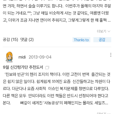
은 어떻게 공부를 스스로 하게 만드느냐 하는 것이다. 아이가 엄마나
는 '이번 시험이 얼마나 중요하기에 이렇게 자나 깨나 시험공부만 하
었는가를 추론하는 것입니다. 3) 중학교 문제를 쉽게 푼 다음에 고등
면 가자, 하면서 슬슬 미루기도 합니다. 이번주가 올해의 마지막 주말
할머니와 공부를 할 때 역시 공부에 부담을 느끼지만, 특히 아빠인 나
는 걸까? 이번 시험을 잘못 보면 큰일이 나는가 보다'라고 판단해 몰
학교 수학으로 넘어가는 것이 아니고, 중학생이 특목고를 위해 준비
이 되는 거네요.^^; 그냥 매일 비슷하게 사는 것 같아도, 여름엔 더웠
와 공부할 때 특히 부담을 느낀다. (그렇다고 유치생인 아이에게 중고
입을 유도하게 된다. P.075 사실 우리나라 사람들이 몰입을 가장 자
하는 수학 문제집을 푸는 것입니다. 이들 문제는 좀 어려운데, 그 이유
고, 더위가 조금 지나면 연이어 추워지고, 그렇게그렇게 한 해 훌쩍 또
등학교 책을 떠다미는 것은 아니다.) 나와 아이가 함께 공부할 때는
주 경험했을 기간이 고등학교 3학년 시절일 것이다. 이때는 최선에
가 한 문제에서 다양한 능력을 요구합니다. 문제의 의도를 파악하는
보내는 그런 기분입니다. 하지만, 학생들은 다를 것 같습니다. 너무 추
아이가 이미 공부한 것으로 다시 토론하는 형식을 띨 때가 많다. 예를
대한 구동력이 워낙 크기 때문에 시간 가는 줄 모르고 공부하는 경우
더보기
데, 이해가 필요하고 제시된 자료를 통해 추론이 필요하고, 여기에서
워서, 너무 더워서 방학을 한다고... 전에 선생님께서 그러셨거든요.
들면 아이가 엄마와 수학 문제를 풀었고 답을 맞혔다고 하자. 아이가
가 많다. P.084 시대를 앞서 가기 위해서는 세상이 어떻게 흘러갈지
공감 (
15
)
댓글 (2)
내려진 결론으로 암기된 공식을 연상해야 하고, 계산에서 틀리지 말
날이 추워지는 시기가 오고, 학생들은 이번주엔 방학을 하겠죠.^^ 물
나와 공부할 때는 이미 푼 문제에 관해 답이 왜 그렇게 되는지 한번 설
를 남보다 더 정확하게 예측할 수 있어야 한다. 이때 필요한 참의 명제
아야 하고 제한된 시간 내에 해결해야 하므로 숙달이 필요합니다. 영
론 다시 학교를 가거나 바쁜 일정이 있기도 하겠지만, 그래도 방학은
명해 보라고 한다. 아니면 다른 방식으로 풀이가 가능하지 생각해 보
는 역사를 통해서 얻을 수 있다. 이때 필요한 참의 명제는 역사를 통해
재고나 과학고를 위한 수학문제는 여기에 창의력까지 요구하는 문제
... 부럽군요.^^! 오늘 페이퍼는 학생들의 방학에 맞는 공부에 관한
midi
2013-09-04
메뉴
라고 한다. 나와 공부할 때의 아이의 불만은 왜 이미 푼, 그리고 정답
서 얻을 수 있다. 역사란 곧 과거 수백 년 혹은 수천 년 동안 인류가 겪
가 있어 더 어렵고, 민사고 정도를 준비하는 문제들이 적당합니다. 이
책, 그리고 지금까지 사지 못했던 박스세트로 나온 책을 찾으러 갑니
을 맞친 문제를 다시 생각해야 되는지 납득하지 못하는 것이다. 굳이
은 중요한 경험적 사실들이기 때문이다. 사고력과 창의력만 있으면
9월 신간평가단 추천도서
들 문제를 푸는 것을 제안하는 것은 수학 지식의 습득이 아니고 집중
다. 공부법에 대한 관심은 저만 그런가요? ^^ 1. 이것
깊이 있게 생각하지 않아도 본인의 생활에 전혀 문제가 없다. 주입식
이러한 경험적 사실로부터 끄집어낼 수 있는 참의 명제는 무한하므로
'진보와 빈곤'의 헨리 조지의 책이다. 이런 고전이 번역 출간되는 것
력과 지구력의 훈련이 필요하기 때문입니다. 좀 더 정확히 표현하면
이 진짜 공부다2. 지금 공부하는 네가, 모두를 놀라게 할 것이다3. 왜
교육이 교육을 전달하는 입장에서도 편하다. 그리고 교육을 받는 입
마음만 먹으면 언제든 새로운 깨달음을 얻을 수 있다. P.087 미지의
은 쉽지 않은 일이다. 쉽게쉽게 쓰여진 요즘 신간들하고는 차원이 다
집중력이 유지된 상태의 지구력입니다. 어떤 문제는 (참고 자료를 찾
공부하는가4. 공부하는 힘5. 그릿6. 7. 세트 -- 전에 제 친구 이야기
장에서도 편하다. 스스로 생각하는 것은 부담(고통)이다. 하지만 그
문제를 해결할 수 있는 능력, 즉 누구도 미처 생각하지 못한 유용한 사
르다. 더군다나 요즘 사회적 이슈인 복지문제를 정면으로 다루었다.
아가면 푸셔도 됩니다.) 문제를 푸는데 하루가 걸릴 수도 있습니다.
지만... 방학이 되면 공부를 열심히 할 거야! 하고 말하고 계획을 열심
부담을 극복하면 희열로 바뀐다. 하지만 어떻게? 이 책에 의하면 ‘신
고를 하는 능력이 바로 창의성이다. 창의성은 강의를 들어서 습득될
다른 책은 모두 안되더라도 이런 책들은 반드시 선정되어야 한다고
만약 성공하신다면 저와 같은 수학 선호자가 되는 것입니다. 조금 더
히 짜던 생각이 납니다. (그러나 솔직히 말해야한다면, 그 때 저는 그
중하게 계획된 연습 deliberate practice’이다. 부담을 주지 않는다
수 있는 것이 아니고 적절한 경험을 반복함으로써 체화된다는 점에서
본다. 뼈깊이 새겨진 '사농공상'의 폐해인지는 몰라도 세일즈를
욕심을 내면, 창의성인데, 이것을 기르는 방법으로 이미 푼 문제에 대
렇지 않았던 걸로 기억합니다. 방학엔 놀아야한다는게 ... ) 얼마전에
면 발전이 없거나 더디고, 과도한 부담을 주면 ‘학습된 무기력’이라는
외현기억보다는 암묵기억에 더 가깝다. 간혹 이 능력이 뛰어난 사람
천대한다. 이른바 '영맨'이라고 부르면서 말이다. 그러나, 직무급
해 또 다른 해법을 생각해보는 것입니다. <올 댓 피타고라스>라는 책
수능시험도 있었고, 방학도 했고, 지금 학생들 공부할 때라서 그런지,
더보기