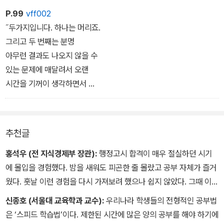
P.99
vff002
˝두가지입니다. 하나는 머리죠.
그리고 두 번째는 분명
아무런 결과도 나오지 않을 수
있는 문제에 매달려서 오랜
시간을 기꺼이 생각하면서
보내는 것입니다.˝
아무런 결과도 나오지 않을 수
추천글
있는 문제‘란 곧 답이 보이지
않는문제, 지적 능력을 넘어선
홍석우 (전 지식경제부 장관):
행정고시 합격이 매우 절실하던 시기
문제라는 뜻이다.
에 몰입을 경험했다. 밤을 새워도 피곤한 줄 몰랐고 공부 자체가 즐거
웠다. 훗날 이런 경험을 다시 가져보려 했으나 쉽지 않았다. 그때 이
이런 문제에 포기하지 않고
책을 알았더라면 몰입적 사고법을 훈련할 수 있었을 텐데 하는 아쉬
신종호 (서울대 교육학과 교수):
우리나라 학생들의 전형적인 공부법
도전하여 피드백이 없는 상태를
움이 남는다. 학업 스트레스 때문에 고민하는 학생들을 비롯해 자신
은 ‘스피드 학습법’이다. 제한된 시간에 많은 양의 공부를 해야 하기에
견디고 또 견딘 것이
의 일에 대해 열정이 넘치는 직장인들에게 이 책을 꼭 권하고 싶다.