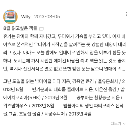
편하고 가시적인 성과를 보장해주기 때문이다./p150 문제해결능력
많이 나올 듯 합니다. 그리고 꾸준히 신간이 나오는 것으로 보아 관심
대학원 과정에서는 두 가지를 더 훈련한다. 하나는 필요한 지식을 스
았던 독자일 경우, 박스세트를 새로 사긴 좀 그렇죠. 인천상륙작
태의연한 자기계발의 논리를 벗어나 스스로의 삶에 맞춘, 내 삶을 탐
이 부족한 학생에게 필요한 것은 미지의 문제에 대한 도전과 성공 경
도 많은 분야인 듯 합니다. 1. 같은 공부 다른 성적 공부법을 의심
스로 습득할 수 있는 능력이고 다른 하나는 필요한 지식을 스스로 창
전-- 위의 <미생>을 그린 윤태호 작가의 다른 만화입니다. 1권이 나
구하는 공부란 무엇이며 그것을 어떻게 찾을 것인지, 스스로 행하며
Willy
2013-08-05
메뉴
험을 더욱 많이 하는 것이다.p168 자신의 한계를 뛰어넘는 경험은 이
하라2. 잠자기 전 30분 공부법3. 박철범의 하루 공부법4. 하루 15분
출하는 능력이다. 이것이 아주 중요한 차이이다. P.211 어떠한 전문
왔을 때, 어? 했는데 벌써 2권이 나왔습니다. (그러니까 저는 계속 늦
즐거운 상태를 유지하는 법은 무엇인지 등을 그가 이제껏 축적해온
처럼 자율적으로 노력해 얻는 때도 있지만, 엄청난 고통이 뒤따르기
기적의 노트 공부법5. 스펀지- 공부 잘 하는 법 위의 책들은 모두 <
지식을 보유하고 있다는 효용성은 시간이 지나면서 급격하게 떨어진
8월 읽고싶은 책들
고 있는 겁니다.) 이 책도 웹툰으로 연재되고 있나요? 본문이 컬러던
연구들, 다양한 상담 사례들과 함께 정리하여 흥미롭게 담아냈다. 입
때문에 대부분은 타율적으로, 때로는 내가 원하지 않는 상태에서 얻
공부법>이라는 단어가 책의 제목에 있는 책들입니다. 저자의 노하우
다. 그보다 더 중요한 것은 필요할때마다 그에 맞는 지식을 스스로 습
휴가는 장마와 함께 지나갔고, 무더위가 기승을 부리고 있다. 이제 바
데요.^^ 마녀-- 강풀의 마녀, 웹툰으로 연재가 끝났는지 이
시나 고시를 준비하는 수험생, 영어 점수가 오르지 않는 취업준비생,
어진다. 강제적인 하드 트레이닝은 비록 자율적 노력에 의한 것은 아
를 담고 있거나, 또는 여러 사례를 통해서 효율적인 공부법에 대해 알
득할 수 있는 능력이다. P.217 암묵기억은 의식적으로 감지할 수는
야흐로 본격적인 무더위가 시작임을 알려주는 듯 강렬한 태양이 내리
책도 세트로 나왔습니다. 광고 보고 세트 나온 걸 알았습니다만, 연재
온갖 회의에 잡무까지 수행해야 하는 직장인, 혁신이 필요한 임원까
니지만 자신의 한계를 제대로 알게 해주고 이를 확장할 기회를 준다.
고 싶은 사람들을 대상으로 쓰여졌을 것입니다. 다른 사람의 사례를
없지만 몸에 배서 자동으로 인출되는 기억으로, 운전이나 운동을 하
쬐고 있다. 아마도 오늘 밤에도 열대야로 인해서 잠을 이루기 힘들 듯
시에 앞부분 봤는지 모르겠네요. 2666-- 알라딘 서재에서
지 각자의 위치에서 각자가 원하는 공부를 가능케 하는 결정적이고도
p183 동기는 크게 외적 동기와 내적 동기로 나뉜다./p184 동기는 그
보고 비교해보는 것도 좋은 방법이 되기도 하니까요. 공부법에 대한
거나 악기를 다룰 때 관여하는 기억이다. 암묵기억은 의식하지는 않
하다. 도서관에 가서 시원한 에어컨 바람을 쐬며 책을 읽는 것도 좋지
평가가 좋아서 읽어볼까 했습니다만, 아직 각권 판매는 없나봅니다.
빠른 힘이 담겨 있다. - 자기계발 MD 채선욱추천사: 몰입 경험은 더
것이 당근 형태로 주어지느냐, 채찍 형태로 주어지느냐에 따라 보상
책도 전에는 중고교학생들을 위한 책이 많지 않았을까, 하고 생각했
지만 현재의 행동에 영향을 주는 기억이다. P.219 아인슈타인은 '교
만, 역시나 신간서적은 별로 없고 또한 밤엔 문을 닫으니 열대야 속에
처음 소개보고, 책이 고가라고 생각했는데, 여러권 세트더라구요.;;
할 나위 없이 든든한 자신감의 원천이 되면서 동시에 세상을 몹시 겸
과 압력으로 나뉜다./이 가운데 자율적인 노력을 유도하는 가장 큰 구
습니다만, 최근에 신간으로 나오는 책을 보면, 그보다 조금 더 다양해
육은 배운 모든 것들이 잊힌 후에 남아 있는 것이다'라고 했다. 외현기
서는 별로 효용가치가 없는 듯 하여 아쉽다. 이런 여름엔 야간에도 문
만화 박스세트-- 오래전에 완결된 만화이지만, 계속 사랑받
허한 눈으로 바라보게 만드는 묘한 이중성을 가지고 있다. 내 안에 숨
코난 도일을 읽는 밤마이클 더다 지음, 김용언 옮김 / 을유문화사 / 2
동력은 바로 내적 압력이다. 즉 목표 추구, 소명의식, 눈높이, 정신적
지는 것 같습니다. 아이들의 공부법에 대해서도 관심이 높아지는 것
억은 잊혀지지만, 암묵 기억은 남게 되어 암묵적 지혜를 만든다. 아인
을 여는 도서관이 있으면 참 좋겠다는 생각이 들지만, 그렇게 된다면
고 있어서 박스로 나오나봅니다. 기억이 맞다면, 여러번 나오는 책도
어 있던 또 하나의 경이로운 우주를 발견하는 경험이었다. - 심윤경
013년 8월 반기문과의 대화톰 플레이트 지음, 이은진 옮김 / 알
성숙 등이 동기로 작용해야 가장 치열하게 노력할 수 있고 성공 가능
인지 제목에 '아이'가 들어간 책들도 여러 권 찾을 수 있었습니다.
슈타인은 뇌과학 지식이 없었음에도, 교육에서 외현기억보다는 암묵
도서관에서 일하시는 분들이 힘드려나! 아니면 정말 한여름엔 야간
있습니다. 하지만 시간이 흐르면 이 책을 처음 읽는 사람이 있으니까
(소설가, <나의 아름다운 정원>, <사랑이 달리다> 저자)고시에 연속
에이치코리아(RHK) / 2013년 8월 공부하는 힘황농문 지음 /
성도 크다.p187 정신적 성숙으로 성숙했다는 것은 철이 들었다는 의
왼쪽부터1. 공부의욕 2. 아이의 공부두뇌3. 가르치고싶은 엄마
기억을 중시해야 한다는 놀라운 통찰을 이미 오래전에 했던 것이
도서관 개방을 하고 적극적으로 대학생 인턴쉽 제도를 활용하는 것은
그 분들에겐 이 책이 처음이겠죠. 문학전집-- 박완서 전집,
으로 낙방하면서 공부에 집중하는 법을 먼저 깨우쳐야겠다고 다짐했
위즈덤하우스 / 2013년 8월 범블아디의 생일 파티모리스 샌닥
미다./철이 든 사람은 생각이 깊고 남을 배려하며 보다 가치 있는 삶
놀고싶은 아이,4. 두뇌맞춤형학습법5. EBS 60분 부모편 : 스스로공
다. P.221 고등학교 3학견이라면 몰라도 초등학교, 중학교, 그리고
어떤지 그런 생각도 든다. 살인자의 기억법김영하 지음 / 문학동네 /
무라카미 하루키 에세이 모음집, 밀란쿤테라 세트... 이런 책들을 보
다. 무엇보다 ‘공부를 해야 하는 이유’를 찾아야 했고, 몰입 경험을 통
글.그림, 조동섭 옮김 / 시공주니어 / 2013년 4월
을 추구한다.p198 죽음은 진실로 생명과 문화의 가장 건설적이고 긍
부하는 아이 공부법은 서로 다르겠지만, 가끔 사보고 싶어집니다. 읽
최소한 고등학교 2학년까지는 철저히 암묵적 지혜를 발달시키는 학
2013년 7월 아빠, 우린 왜 이렇게 행복하지?김병년 지음 / 포이
면, 아직도 읽을 건 많이 남았다는 생각을 합니다. --- 학생들
해 그 이유를 발견할 수 있었다. 공부할 때는 항상 인생을 즐기지 못한
정적이고 창조적인 요소 중 하나이기 때문이다.p210 대학을 졸업할
다보면 생각하지 못하던 것들을 찾는 경우도 있고, 내가 지금 하고 있
더보기
습을 할 것을 권한다. 각종 시험 점수에 연연하지 말고 사고력과 창의
에마 / 2013년 7월 드림 레시피김수영 지음 / 웅진지식하우스
이 방학이지, 학생이 아니면 방학같은 건 없는 거죠. 아무리 춥고 더워
다고 여겼는데, 이제는 공부할 때야말로 인생을 제대로 즐기고 있다