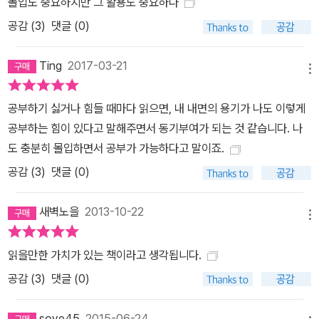
몰입도 중요하지만 그 활용도 중요하다
마지막으로 이 책의 부록에 등장하는 ‘몰입식 영어 공부’는 영어 공부
공감 (
3
)
댓글 (0)
에 스트레스를 받고 있는 모든 사람들에게 황농문 교수가 선사하는
작지만 소중한 선물이 될 것이다.
Ting
2017-03-21
메뉴
공부하기 싫거나 힘들 때마다 읽으면, 내 내면의 용기가 나도 이렇게
공부하는 힘이 있다고 말해주면서 동기부여가 되는 것 같습니다. 나
도 충분히 몰입하면서 공부가 가능하다고 말이죠.
공감 (
3
)
댓글 (0)
새벽노을
2013-10-22
메뉴
읽을만한 가치가 있는 책이라고 생각됩니다.
공감 (
3
)
댓글 (0)
soye45
2015-06-24