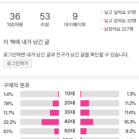
간 지속할 수 있는 방법론으로서 그동안 연구해온 몰입 이론을 적용
한다. ‘공부+몰입=몰입학습’이라는 관계식은 황농문 교수가 재료공
읽고 싶어요 31명
36
53
9
학계에서 50년 이상 풀리지 않던 난제를 푸는 데 직접 활용함으로써
읽고 있어요 32명
100자평
리뷰
마이페이퍼
그 효과를 분명하게 증명했다. 또 황농문 교수는 이후 수많은 학생과
읽었어요 227명
직장인은 물론, 고위 관료.CEO.교육자.문학인 들에게 ‘몰입학습’을
이 책에 내가 남긴 글
지도하고, 그들의 능력을 최대치로 끌어올림으로써 삶에 놀라운 변화
로그인하면 내가 남긴 글과 친구가 남긴 글을 확인할 수 있습니다.
를 불러일으켰다(그들과 문답하며 진행했던 몰입학습의 구체적인 사
례는 이 책에 풍부하게 실려 있다). 이 책을 통해 독자들은 우리가 공
로그인하기
부를 해야 하는 이유와 방법과 결과를 분명하게 인식함으로써 스스로
의 공부법을 몇 단계 더 업그레이드할 수 있을 것이다. ― 공부를 통
구매자 분포
해 행복을 느끼고 자아실현을 이루다! 『공부하는 힘』은 배우는 사람
10대
1.3%
1.4%
을 무기력하게 만드는 잘못된 공부법을 바로잡는 출발점이자, 경쟁력
20대
11.2%
7.8%
을 갖추는 동시에 행복과 자아실현이라는 열쇠를 모두 거머쥐게 하는
30대
11.6%
11.7%
책이다. 저자는 자신이 진정 좋아하는 일을 찾고, 지금 하고 있는 일을
40대
16.3%
22.2%
좋아하게 만드는 공부 과정은 시간을 낭비하거나 경쟁에 뒤처지는 일
50대
8.2%
6.1%
이 아니며, ‘자기 삶의 탐구’를 가능케 하는 근본적인 일임을 다양한