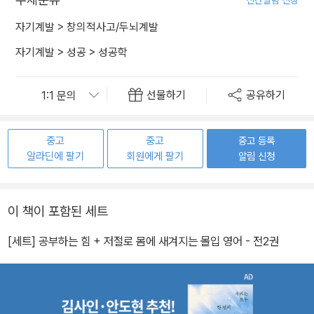
자기계발
>
창의적사고/두뇌계발
자기계발
>
성공
>
성공학
선물하기
공유하기
중고
중고
중고 등록
알라딘에 팔기
회원에게 팔기
알림 신청
이 책이 포함된 세트
[세트] 공부하는 힘 + 저절로 몸에 새겨지는 몰입 영어 - 전2권