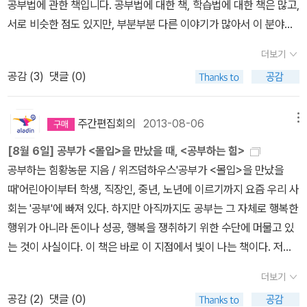
한다. 둘째, 결과에 대한 피드백을 받아 오류를 즉각 수정해야 한다.
공부법에 관한 책입니다. 공부법에 대한 책, 학습법에 대한 책은 많고,
한 채 살아가게 되어 진정한 의미에서의 고급 인력이 될 수 없다. P.1
트-- 최근에 법륜스님이 쓴 에세이 세트가 나온 것 같습니다. 이 세트
셋째, 첫째와 둘째의 방식을 끊임없이 반복해야 한다.p99 “두 가지입
서로 비슷한 점도 있지만, 부분부분 다른 이야기가 많아서 이 분야의
50 몇 년 전부터 지도하는 대학원생들에게 사고력 향상을 위하여, 여
는 안 읽어본 책이 있어서 기회되면 이 책도 한 번 읽어보고 싶습니다.
니다. 하나는 머리죠. 그리고 두 번째는 분명 아무런 결과도 나오지 않
책도 많을 것 같습니다. <공부하는 힘>에 대해서는 잠시 잊어버리
유가 있을 때 중 고등 및 대학 과정의 수학이나 과학 문제 중에 미지의
요즘도 <인생수업>이 베스트셀러 순위에서 보이는데, 이 분의 책을
더보기
을 수 있는 문제에 매달려서 오랜 시간을 기꺼이 생각하면서 보내는
고 있었는데, 아침에 문자가 와서 알사탕도서라고 알았습니다. 알라
문제를 풀어보라고 권유한다. P.159 조기 영재교육보다는 올바른 정
좋아하는 분들도 많은 것 같습니다. 아이작 아시모프의 파
공감 (
3
)
댓글 (0)
것입니다.”p106 비교적 쉽게 몰입을 유도하는 스포츠나 컴퓨터 게임
딘에서는 장바구니에 담긴 상품이 이벤트가 있으면 문자를 보내주기
규교육을 통해서 창의성과 지적 재능을 발달시키는 방향으로 가는 것
운데이션 전집-- 아이작 아시모프 전권을 사는 것도 부러운데, 이 많
에서 몰입도가 올라가는 과정을 살펴보면 도전과 응전이 반복된다는
도 하는것 같습니다. 8월 13일 알사탕 도서 공부하는 힘황농문 지
이 더 바람직하다. P.183 성공한 사람들은 급하지 않은 상황에서도
은 패드 세트들은 ...^^; 필립 K. 딕 전집-- 이 작가는 워낙 영
것을 알 수 있다.p108 불안 → 각성 → 몰입으로 ; 불안 → 각성 → 실
음 / 위즈덤하우스 / 2013년 8월 ] <몰입>이라는 책이 전작이었던
중요한 것을 찾아 열심히 노력한다. 이는 성공한 사람들은 급하지 않
주간편집회의
2013-08-06
메뉴
화로 많이 만들어진 원작이 많아서 그러나, 세트도 12권이나 됩니다.
패감 → 학습된 무기력으로 갈 가능성은 없는가?p114 이처럼 몰입도
황농문교수의 신작입니다. 아마 같은 주제이지만 공부에 관해 좀 더
은 상황에도 최선의 노력을 기울이는 구동력을 갖고 있다는 것을 의
저는 아직 신간으로 나온 이 시리즈의 책은 읽어보지 못해서, 언젠가
[8월 6일] 공부가 <몰입>을 만났을 때, <공부하는 힘>
가 올라가는 과정은 목표지향에 의한 것이므로 이 기능을 작동시키려
'몰입'할 수 있도록 쓰여졌을 거라고 생각합니다. 그렇게 생각하게 된
미한다. P.186 손정의는 자신이 최고라는 걸 당연하게 받아들였고 그
읽어보고 싶습니다. 그런데 세트로 한 번에 사기엔 많이 고민하겠죠.
공부하는 힘황농문 지음 / 위즈덤하우스'공부가 <몰입>을 만났을
면 목표가 있어야 한다./p115 우리 삶에서 부담을 주는 모든 것은 일
건 이 책의 부제가 - 몰입 전문가 황농문 교수가 전하는 궁극의 학습
러한 자부심이 무의식 속 깊이 자리 잡고 있었다. 또한 그러한 눈높이
^^ 표지도 평범한 그림은 아니라서, 한 번 다 올려봤습니다.
때'어린아이부터 학생, 직장인, 중년, 노년에 이르기까지 요즘 우리 사
종의 도전이다.p117 천재를 만든 두 번째 양상은 조기교육을 통하여
법 이라는 것과, 책표지에 써있는 내용을 보면서 몰입으로 인해 공부
가 최선의 노력을 기울이는 구동력을 만든 것이다. P.200 아이러니
요코미조 세이시-- 긴다이치 시리즈가 워낙 길어서
회는 '공부'에 빠져 있다. 하지만 아직까지도 공부는 그 자체로 행복한
어린 시절에 부모로부터 도전이 부과된 경우이다.p121 인간 역시 통
와 학습법에 대해 저자만의 견해를 담고 있을 것 같다는 생각이 들었
하게도 언젠가는 반드시 죽을 것이라는 사실을 항상 명심하는 것만큼
일단 우리나라에 다 나올지는 모르겠지만, 전자책은 세트로 나와있는
행위가 아니라 돈이나 성공, 행복을 쟁취하기 위한 수단에 머물고 있
제력이 없거나 실패를 자주 경험하면 아무리 노력해도 소용없다는 무
습니다. 공부법에 대한 생각은 저마다 다르지만, 많이 보면 내게 맞는
삶의 방향을 올바로 잡아주는 것은 없다. P.204 나덕렬 교수는 앞쪽
책도 있습니다. 얼마전에도 신간인 <백일홍 나무아래>가 나왔습니다
는 것이 사실이다. 이 책은 바로 이 지점에서 빛이 나는 책이다. 저자
기력이 학습되고 소극적으로 변화한다./‘학습된 무기력 Learned He
것을 찾을 수 있을 것 같아서, 이 책 제목 만으로도 저는 관심이 생겼
형 인간이 되려면 텔레비전을 끄고 신문이나 책을 읽어야 하며, 읽기
만, 원서는 더 있겠죠.^^ 아마도. 이 책세트는 전자책 세트인데, 종이
는 배우는 사람을 무기력하게 만드는 잘못된 공부법에서 벗어나 베스
lplessness’p131 “도전정신을 발달시키려면 도전에 대한 성공 경험
습니다. 공부, 또는 공부법에 대한 책은 많은 것 같습니다. 조금만 검
보다는 쓰기를, 듣기보다는 발표를 하라고 권한다. 적절한 단어와 표
더보기
책은 세트가 없나요?? 미생-- <미생>은 마지막인 9권이
트셀러인 전작 <몰입>에서 제시했던 몰입 이론을 적용한, 공부 그 자
이 많아야 한다.”p149 생각하는 것보다 몸으로 때우는 것이 마음도
색을 해 보아도 많은 책을 찾을 수 있습니다. 검색어를 조금 바꾸면 더
현 찾기, 그림 그리기, 조립하기 등의 창작활동도 도움이 된다. P.210
공감 (
2
)
댓글 (0)
두 가지네요. 9권만 사거나, 아니면 박스 포함. 앞에서부터 한 권씩 모
체로 행복이 되는 공부법을 말한다. 노력하면 목표가 달성 된다는 구