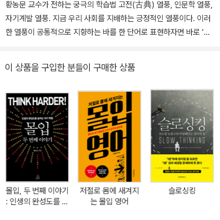
황농문 교수가 전하는 궁극의 학습법 고전(古典) 열풍, 인문학 열풍,
되었고, 대한민국에 몰입 열풍을 가져오기도 했답니다. 지금은 서울
자기계발 열풍. 지금 우리 사회를 지배하는 긍정적인 열풍이다. 이러
대학교에서 정년퇴임한 뒤, ‘몰입아카데미’를 열어 많은 사람들에게
한 열풍이 공통적으로 지향하는 바를 한 단어로 표현하자면 바로 ‘공
몰입의 가치를 전하고 있어요. 특히 어린이와 청소년을 위한 몰입캠
부’가 될 것이다. 이제 막 걸음마를 시작하는 어린아이부터 학생, 직장
프에서는 어린 학생들이 몰입을 통해 어려운 수학 문제를 스스로 풀
인, 중년, 노년에 이르기까지 우리 모두는 공부에 열중하고 있다. 하지
어내고, 자신 안에 숨어 있던 놀라운 능력을 발견하는 기적 같은 체험
이 상품을 구입한 분들이 구매한 상품
만 아직까지도 공부는 도구적 수단에 머물러 있는 것이 현실이다. 공
을 하고 있답니다. 유튜브 〈황농문의 몰입 이야기〉
부라는 것이 그 자체로 행복한 행위가 아니라 돈이나 성공, 행복을 쟁
취하기 위한 수단에 머물고 있는 것이다. 바로 이 지점에서 『공부하는
힘』(위즈덤하우스 刊)의 저자 황농문 교수는 공부에 관심 있는 모든
사람들에게 주목을 받는다. 황농문 교수가 제시하는 공부법은 공부를
어떤 다른 것을 위한 도구나 수단에 머물지 않게 하고 공부 그 자체가
행복이 되고 성공이 되고 자아실현이 되는 유일무이한 공부법이기 때
문이다. 그렇다면 ‘자신의 삶에 맞춘, 자신의 삶에 꼭 필요한’ 공부란
무엇이고, 그것을 어떻게 찾을 수 있을까? 국내 최고 몰입 전문가인
몰입, 두 번째 이야기
저절로 몸에 새겨지
슬로싱킹
황농문 교수의 저력은 여기서 드러난다. 황농문 교수는 자신이 할 수
: 인생의 완성도를 높
는 몰입 영어
있는 최선의 상태를 구현하고 이를 부작용 없이 기쁜 마음으로 장기
이는 자기 혁명