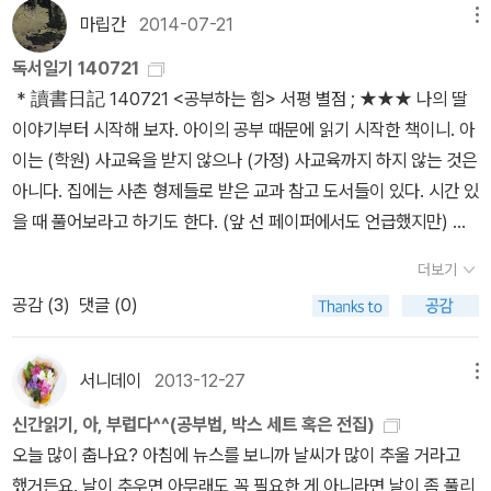
하게 된다. 아이에게도 이러한 암묵적 지혜를 키워줘야 한다는 생각,
입니다. 추론에 더해 일반인들에게는 이해가 필요하고, 수학자에게
마립간
2014-07-21
메뉴
고 문제에 매달려 해결 될 때까지 포기하지 않는 열정이 있다. 즉 도전
그리고 학창시절에 키울 수 있다는 사실을 안 것이 이 책을 읽은 가장
창의성이 필요하지만요. ‘왜 내게는 수학을 잘할 수 있는 직관이 없고
정신이 있는 학생은 필연적으로 열정과 창의성을 가지고 있다.'P.130
독서일기 140721
큰 보람일 것이다. 암묵적 지식에 대해서는 다치바나 다카시의 '지식
그리하여 추론과 이해로 나아가지 못하는가, 하고 말이지요.’에 답변
끝으로 수동적 몰입과 능동적 몰입에 대해서 말하고 포스팅을 끈내려
* 讀書日記 140721 <공부하는 힘> 서평 별점 ; ★★★ 나의 딸
의 단련법'에서는 이 암묵적 지식을 블랙박스라고 표현한다. 암묵적
에 앞서 다락방 님에게 질문을 던집니다. ‘어떻게 하면 글을 잘 쓰고,
고 한다. 수동적 몰입은... 지긋 지긋한 최선인 것이고능동적 몰입은...
이야기부터 시작해 보자. 아이의 공부 때문에 읽기 시작한 책이니. 아
지식은 무의식의 힘이기도 하다. 이 암묵적 지식을 기르는데는 양질
알라딘 마을에서 인기 서재가 되고, 작가가 될 수 있는 것이죠?’ 제가
또 다시 경험하고 싶은, 즐겁고 끌리는 최선이다라는 것이다. 그래서
이는 (학원) 사교육을 받지 않으나 (가정) 사교육까지 하지 않는 것은
의 정보를 입력하는 방법밖에 없다. 양질의 정보는 결코 단순 암기 지
수학에 강점이 있다면 글짓기에 약점이 있습니다. 제가 찾아본 바에
거부감 대신 호감을 남긴다고... 제일 중요한건 무엇을 하든지 그 일과
아니다. 집에는 사촌 형제들로 받은 교과 참고 도서들이 있다. 시간 있
식을 의미하는 것이 아니다. 많이 보고, 느끼고 읽는 일이 최선일것이
의하면 제 약점의 해소, 즉 글짓기를 잘 하는 방법으로 ‘다독多讀/多
행위에 대해 즐거움과 만족을 느낄 수 있어야지만 세상 아무리 좋은
을 때 풀어보라고 하기도 한다. (앞 선 페이퍼에서도 언급했지만) 아
다. < 인상적인 대목 >P.029 유대인들은 아이들이 배움을 즐길 수
聞, 다색多索/多商量, 다작多作’을 이야기합니다. 마찬가지로 수
것이라고 한들 내 자신을 괴롭히고 힘들게 만든다면 어떤 일이든 다
이가 2년 전부터 1년 반전까지는 한글, 수학 공부를 스스로 열심히 했
있도록 '배움은 꿀처럼 달다'는 사실을 어린 시절부터 반복체험시킨
학을 잘 하려면, 수학을 자주 접하고, 수학에 대해 많이 생각하고, 많
더보기
시한번 생각하고 고민해봐야 할 일일 것이다. 인간은 행복을 추구하
다. 처음에는 그 이유를 몰랐지만, 자신이 필요한 메모를 남기 위해서
다 P.030 삶에서 우선순위를 차지하고 있는 생존과 행복의 문제가
이 풀어보는 것입니다. 다락방 님이 하신 말을 진심으로 생각하고 로
공감 (
3
)
댓글 (0)
는 삶을 살아가는 사회적 동물이기 때문이다.
였다. 사고 싶은 장난감이나 극장용 만화 영화를 메모하려면 한글 쓰
해결되면 비로소 '삶에서 진정 중요한 것들'이 보이지 시작한다. 그러
드맵을 제시하면 (6년 후쯤 딸아이의 로드맵이 되겠지요.), 1) 먼저
기와 숫자 쓰기가 필요했다. 맞춤법이 틀리더라도 메모를 통한 유용
면서 평소 잊고 지냈던 '삶의 유한함'이 큰 비중으로 다가온다. P.031
초등학교 5~6학년 수학 문제집을 풀어보십시오. (만약 풀지 못한다
성이 확인된 이후 더 이상 공부를 하기 싫다고 했다. 나는 하기 싫은
단순한 즐거움이나 쾌락보다는 보람과 만족감을 수반하는 즐거움이
서니데이
2013-12-27
메뉴
면 수학의 기초부터 이해가 없는 것이겠지만, 댓글로 미뤄보아 어렵
공부 억지로 할 필요 없다고 했다. 나는 아이에게 억지로 공부할 필요
훨씬 더 강력하다 P.033 몰입을 반복해 경험하고 그 개념에 대해 알
지 않게 풀 수 있을 것으로 생각합니다.) 2) 그 다음에는 중학교 수학
신간읽기, 아, 부럽다^^(공부법, 박스 세트 혹은 전집)
없다고 했지만, 나나 내 아이는 이 사회에서 중산층으로 공부가 사회
게 된 이후로 내게 주어진 일에 오랜 시간 몰입하다 보면 어떤 일이건
문제집을 푸는 것입니다. 중학교 문제집은 잘 풀리지 않을 것입니다.
오늘 많이 춥나요? 아침에 뉴스를 보니까 날씨가 많이 추울 거라고
계층 유지에 결정적이라고 생각한다. 모든 부모의 (학부모로서) 고민
자연스레 그 일을 좋아하게 된다는 사실을 깨달았다 P.042 우리 뇌
이 때 핵심은 초등학교 수학에서 중학교 수학문제로 어떻게 확대 되
했거든요. 날이 추우면 아무래도 꼭 필요한 게 아니라면 날이 좀 풀리