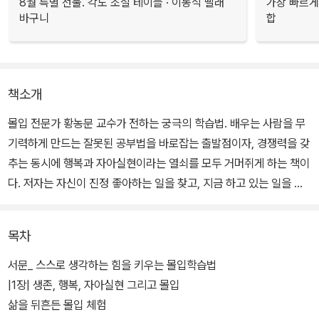
8월 특별 선물. 각도 조절 테이블 · 이동식 빨래
가장 빠르게
바구니
합
책소개
몰입 전문가 황농문 교수가 전하는 궁극의 학습법. 배우는 사람을 무
기력하게 만드는 잘못된 공부법을 바로잡는 출발점이자, 경쟁력을 갖
추는 동시에 행복과 자아실현이라는 열쇠를 모두 거머쥐게 하는 책이
다. 저자는 자신이 진정 좋아하는 일을 찾고, 지금 하고 있는 일을 좋
아하게 만드는 공부 과정은 시간을 낭비하거나 경쟁에 뒤처지는 일이
아니며, ‘자기 삶의 탐구’를 가능케 하는 근본적인 일임을 다양한 과학
목차
적 분석과 역사적 사실, 풍부한 사례를 통해 밝혀낸다.
서문_ 스스로 생각하는 힘을 키우는 몰입학습법
이 책의 강점은 노력만으로 목표가 달성된다는 구태의연한 공부법과
|1장| 생존, 행복, 자아실현 그리고 몰입
자기계발의 논리를 넘어섰다는 것이다. 마크 주커버그, 빌 게이츠, 스
삶을 뒤흔든 몰입 체험