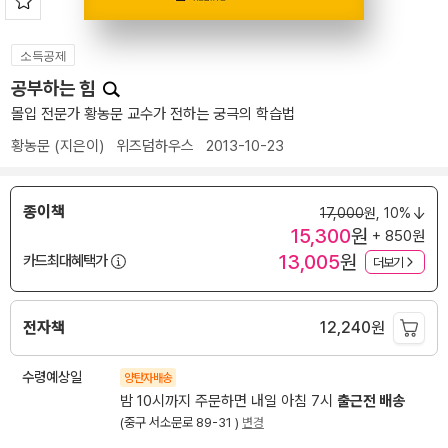
소득공제
공부하는 힘
몰입 전문가 황농문 교수가 전하는 궁극의 학습법
황농문
(지은이)
위즈덤하우스
2013-10-23
종이책
17,000
원,
10%
15,300
원
+ 850원
13,005
원
카드최대혜택가
더보기
전자책
12,240
원
수령예상일
양탄자배송
밤 10시까지 주문하면 내일 아침 7시
출근전 배송
(중구 서소문로 89-31 )
변경