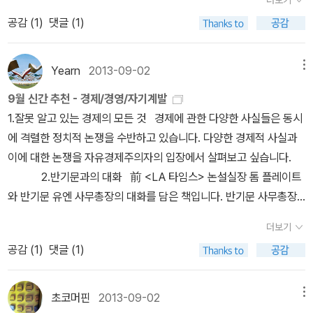
결과를 낳을 수 있다. 친구와 대화 중 미국에서 성공하는 사람은 세 가
들이 있는데 이들을 '창의적인 인재'라고 부른다. P.091 창의성은 아
이 보통의 시스템인 외국을 보면 항상 세일즈직무가 급여수준이 제
에는 피타고라스의 정리에 대한 증명 394가지 언급되었는데, 수학
공부에 관한 관심이 있는 학생들을 위한 공부법 책이 여러 권 소개되
공감 (
1
)
댓글 (1)
지 부류가 있는데, (key word가) 천재, 멀티태스킹, 골프라고 한다.
무 진전이 없는 막막한 과정을 견뎌내며 생각을 폭하지 않는 도전과
일 높다. 그리고 대부분 CEO는 세일즈 출신 에서 나온다. 그만큼 세
지식만 놓고 본다면 단 한 가지 증명만 있어도 됩니다. 실례로 초등학
고 있습니다. 1. 공부의 신 천개의 시크릿 2. 공부추진
골프는 사교성이나 인적 네트워크로 생각할 수 있다. 그런데, 두 번째
몰입의 결과라는 것을 알 수 있다. P.095 무조건 1만 시간 이상을 노
일즈를 중시한다는 것이다. 우리는 항상 무언가를 판다. 직업이 영업
교 5학년 아이가 수학에 대해 아버지에게 질문을 하였는데, 그 아이
력 3. 기적의 공부공식 4. 나는 꿈에도 SKY는 못갈 줄 알았다.5. 기
언급한 멀티태스킹은 몰입과 반대되는 개념으로 생각할 수 있다.
력한다고 세계 최고가 되진 않는다는 점이 중요하다,... 첫째, 자신의
이 아니더라도 우리는 매일 우리의 보고서를, 자신을 끊임없이 팔고
의 아버지는 그 문제를 고등학교 지식으로 풀었습니다. 그런데, 아이
Yearn
2013-09-02
메뉴
적의 공부습관 75가지6. 카이스트 공부법7. 공부는 열심히 하는 데,
즉 몰입을 통해 깊이 있는 사고를 통해 어떤 결과물을 낼 수도 있지만,
한계를 넘는 시도를 해야 한다. 둘째, 결과에 대한 피드백을 받아 오류
있다. 세일즈에 대한 우리의 고정관념을 바꾸어야 할 필요가 있
는 고등학교의 수학지식이 없으니, 대화가 진전이 되지 않았습니다.
왜 시험은 못보는 걸까?8. 1년만 따라하면 SKY갈 수 있다 공부를
9월 신간 추천 - 경제/경영/자기계발
반대로 몰입이 멀티태스킹의 능력을 위축시키는 것은 아닌가 의심한
를 즉각 수정해야 한다. 셋째, 첫째와 둘째의 방식을 끊임없이 반복해
다. 미래학자 다니엘 핑크가 말하는 세일즈란 어떤것일까? 어떤 통
그 아버지에게는 그 문제에 관해 유연성이 없고 창의성도 없던 것이
잘 하는 것... 이 뭘까요. 시험을 잘 보는 것과 공부를 잘 하는 것은 같
1.잘못 알고 있는 경제의 모든 것 경제에 관한 다양한 사실들은 동시
다. 뉴턴과 아인슈타인은 내내 그 생각만을 하면서 학문적 성과를 내
야 한다. P.097 우리 뇌는 자주 요구되는 능력은 받달시키고 좀처럼
찰이 담겨 있을지 궁금하다. 한국인 유엔사무총장이라는 것은 정말
죠. - 마지막 글 자녀의 수학 시험공부를 수학 공부로 전환을 시도하
은 것일까요? 또는 자신이 원했던 학교에 가는 것, 성적표에 우수한
에 격렬한 정치적 논쟁을 수반하고 있습니다. 다양한 경제적 사실과
었다. 어떤 사람은 내내 돈 벌 생각만 하고 산다. 그 결과 어느 정도의
요구되지 않는 능력은 퇴화시키는 것이다. 이는 우리 뇌가 '도전과 응
놀랄만한 사건이라고 생각한다. 국제사회에서 쥐꼬리만한 영향력 밖
거나 혹시 자신이 수학 공부를 새로 시작한 분에게 조언을 드리면 ; <
학생으로 확인되는 것... 그런 의미로 말하는 걸까요. 그 때도 그렇
이에 대한 논쟁을 자유경제주의자의 입장에서 살펴보고 싶습니다.
성과를 내었다. 문제는 돈 벌 궁리에 대한 몰입이 편법과 탈법(이 편
전'의 원리로 발달한다는 것을 방증한다. P.101 노벨상 수상자들이 창
에 없는 한국 에서 도대체 그는 어떻게 사무총장이 되었고, 실제 어떻
몰입>이나 <공부하는 힘>에서 언급된 ‘신중하게 계획된 연습 delib
고, 시간이 조금 더 지난 지금도 그렇고. 공부를 잘 하는 것은 도대체
2.반기문과의 대화 前 <LA 타임스> 논설실장 톰 플레이트
법과 탈법은 관행으로 생각할 수도 있다.)을 넘나드는 것이다. 하지만
의적인 업적을 남길 수 있었던 비결은 지적인 능력의 한계에 도전하
게 일하고 있는 걸까? 사실 무척 궁금하다. 더욱이 이 책은 객관적 시
erate practice’에 해당하는 수학을 먼저 접하라고 말씀드리고 싶
뭐지? 다들 무슨 말로 하는 건지는 그럭저럭 알 것 같으면서도, 실은
와 반기문 유엔 사무총장의 대화를 담은 책입니다. 반기문 사무총장
오랜 궁리 끝에 편법과 탈법조차도 양형量刑에 의해 감당할 만한 것
고 아무 진전이 없더라도 계속해서 생각했다는 것이다. ... 따라서 답
각을 가질 수 있는 외국인 저자에 의해서 영어로 쓰여진 책의 번역판
다. 그리고 수학 공부가 잘 안 될 때, 비만과 달리기와 관계를 떠올리
공부라는 것에 대해서는 아직도 잘 모르겠습니다. 1. 기억력,
의 활동을 그의 생생한 육성을 통해서 듣고 싶습니다. 3.원씽
인지 면밀히 검토하는 것이다. 후흑厚黑과 몰입을 이기利己에 사용
이 보이지 않는 문제를 포기하고 이내 정답을 확인해보는 방식으로
이다. 충실한 인터뷰를 바탕으로 했다고 하니...어설프게 한국저자들
시기를 바란다. (달리기는 시작이 어렵고 무리하게 운동하면 부상만
더보기
공부의 기술을 완성하다2. 성적과 습관이 확 바뀌는 중학생 공부법3.
The One Thing 인생의 성공과 행복에 대한 진리는 단 한 가지(Th
했다고 할 수 있다. * 밑줄 긋기p5 신중하게 계획된 연습 deliberate
학습하면 날카롭게 생각할 기회를 잃고, 머리를 발달시킬 수 없게 된
에 의해 쓰여진 추측성 저작들 보다는 휠 나을 듯 하다. 우리 경제
입는다.) 누구나 재능을 다르게 가지고 태어난다. 자신이 수학에 대해
공감 (
1
)
댓글 (1)
잠수네 아이들의 소문난 영어공부법3. 악기를 배우는 아이는 왜 공부
e One Thing)라고 말하는 책입니다. 그 동안 성공을 위한 수많은 스
practicep30 공자는 ‘아는 이는 좋아하는 이보다 못하고, 좋아하는
다. P.102 일본도 우리와 마찬가지로 입시 위주의 주입식 교육이어서
가 기로에 서있다는 것은 사실인 듯 하다. 한국의 고성장을 이끌었던
어려워하고 있는데, 다른 사람이 수학을 쉽게, 쉽게 해결해 나가면 부
도 잘할까? 제목을 보면, 이 책 읽어보고 싶다, 하는 마음이 들도록
펙을 쌓느라 힘들었던 모든 이들이 반길 책이 아닌가 합니
이는 즐기는 이만 못하다’고 하였다.p31 결국 삶의 궁극적 추구는 자
결코 창의적인 교육이 이루어지지 않았지만, 과거 대학 입시 문제가
동력들이 힘을 다하고 있는 느낌이다. 이미 2~3%대로 떨어진 경제
러워하는 것은 당연할 것이다. 그러나 수학을 좋아하는 사람은 한 가
지은 제목도 많군요. 공부를 잘 하고 싶지만 잘 되지 않는 학생의 마음
다. 4.공부하는 힘 몰입 전문가로 유명한 황농문 교수가 전하
이실현의 문제로 귀결된다./생존을 위한 삶, 행복을 추구하는 삶, 자
초코머핀
2013-09-02
메뉴
대단히 어려웠기 때문에 이를 준비하는 과정에서 자연스럽게 지적인
성장률이 증거이며, 더 이상 새로운 산업들이 나오지 않는다는 것도
지를 깊게 생각하는 습관 때문에 주위를 잘 돌아보지 못하는 경우가
같은 제목도, 좋은 방식을 설명할 것 같은 것도, 그리고 단기간에 열심