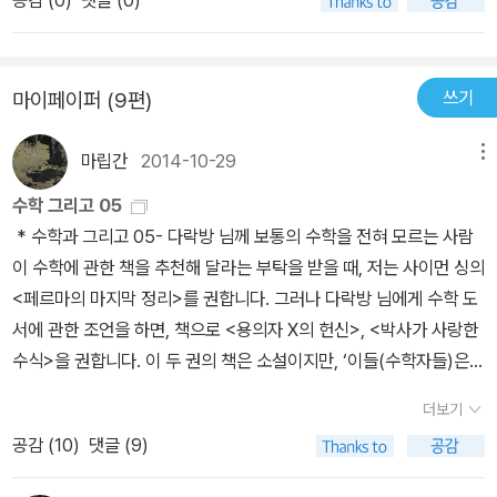
위가 아닌 것이다. 이 책에서는 초중고등학교 교육의 중요성에 대해
포기하지 않고 문제의 답이 나올 때까지 풀었다는 사실에 주목한다.
이야기한다. 실제적으로 창의성을 기르기에 가장 알맞은 시기가 아닐
스스로 그 답을 찾을 때 비로소 창의성이 요구된다.창의성에 관련해
까. 학교교육에서 창의성을 기대하지 못한다면 부모들이 해줘야 한
책을 읽으면서 도중에 도서관에서 혼자 웃었던 기억이 난다.(ㅋㅋㅋ)
쓰기
마이페이퍼 (9편)
다. 선행학습이나 영재교육을 시키라는 것이 아니다. '고등학교 3학
너무 당연한 것이라서 그랬던 것 같다 ^^ -만유인력을 어떻게 발견했
년이라면 몰라도 초등학교, 중학교, 그리고 최소한 고등학교 2학년까
느냐는 질문에 뉴턴은 이렇게 대답했다.'내내 그 생각만 했으니까!'-아
마립간
2014-10-29
메뉴
지는 철저히 암묵적 지혜를 발달시키는 학습을 할 것을 권한다. 각종
인슈타인 역시 상대성 원리를 어떻게 발견했느냐는 질문에 이렇게 답
시험 점수에 연연하지 말고 사고력과 창의력을 발달시킬 수 있는 방
수학 그리고 05
했다.'몇달이고 몇 년이고 생각하고 또 생각했다.'P.89이 이야기들은
식으로 학습해야 한다. 그래야 진정한 실력을 키울 수 있고 공부에 흥
* 수학과 그리고 05- 다락방 님께 보통의 수학을 전혀 모르는 사람
누가 지어낸 이야기가 아니고 본인들이 직접한 이야기라고 한다. 결
미를 느낄 수 있다. 또한 시간이 지날수록 사고력, 창의력 그리고 문제
이 수학에 관한 책을 추천해 달라는 부탁을 받을 때, 저는 사이먼 싱의
국 창의성과 지적 재능도 타고나는 것이 아니라 '신중하게 계획된 연
해결력이 발달할 것이다.' P.221 공부에 흥미를 느낄 수 있는 아이로
<페르마의 마지막 정리>를 권합니다. 그러나 다락방 님에게 수학 도
습'에 의해 얼마든지 개발할 수 있다는 것이다.아인슈타인은 '나는 머
만드는 것, 공부가 재미있다는 것을 알게 해주는 것이 사랑하는 자녀
서에 관한 조언을 하면, 책으로 <용의자 X의 헌신>, <박사가 사랑한
리가 좋은 것이 아니다. 단지 문제가 있을 때 남들보다 좀 더 오래 생
를 위한 최선의 방법이다. 쉽지 않겠지만 불가능하지도 않다. 많은 부
수식>을 권합니다. 이 두 권의 책은 소설이지만, ‘이들(수학자들)은
각했을 뿐이다.' 라고 말했다. 몰입도는 불우한 성장과정 속에서 커다
모들이 학원에 보내면 다 되는 것으로 생각하지만 그건 큰 착각이다.
대체 무슨 생각을 하고 어떤 글을 쓸까?’라는 궁금증에 비교적 답이
란 도전으로 작용해서 발달한 경우와 조기교육을 통하여 어린시절 부
더보기
부모가 직접 다 가르치지는 못해도 올바른 방향성을 가지고 아이를
될 수 있는 책입니다. 수학에 관한 직접적인 느낌을 줄 수 있는 책으
모로부터 도전이 부과된 경우가 있다. 즉, 몰입도는 도전이 없으면 기
이끌어 주는 역할은 반드시 해야 한다. 암묵적 지혜라는 말은 정말 가
공감 (
10
)
댓글 (9)
로 <나머지 반은 어떻게 생각할까>을 추천합니다. 내용이 얕지 않지
대할 수 없다는 것이다. '도전 정신이 강한 학생은 아무도 해결하지 못
슴에 와 닿는다. 일을 하다보면 이 암묵적 지혜의 힘에 대해 많이 생각
만, 수식 없이 ‘추론’의 묘미를 느낄 수 있습니다. 수학의 핵심은 추론
한 난제를 해결하기 때문에 결국 창의성이 높은 결과를 얻는다. 그리