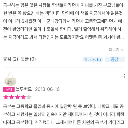
공부하는 힘은 많은 사람들 학생들이라던가 자녀를 가진 부모님들이
메일로 보내고 피드백하는 과정을 예로 들면서 몰입에 중요성을 독자
한 번은 꼭 봤으면 하는 책입니다 만약에 이 책을 지금에서야 읽은것
들에게 각인시키고자 한다. 몰입은 참선에서 '삼매'라는 상태에 빠져
이 아니라 6개월전 아니 군대갔다와서 라던가 고등학교때라던가 예
들게 되는 것과 동일하다라고 황농문교수는 말한다. (현제 작가인 심
전에 봤었더라면 얼마나 좋을까 합니다. 빨리 졸업해서 취직해야 하
윤경 작가의 책에서 소개된 경험담이다.) '저는 올해 소설을 쓰다가
는 지금이라도 봐서 다행인지는 모르겠지만요 어쨌든 좀 과거에 봤더
굉장히 색다르고 신기한 체험을 했습니다. 다소 당황스럽기도 하고
라면 더 좋은 결과를 가졌을텐데 하는 아쉬움이 생기더군요이 책에
신이 나기도 해서 저의 이야기를 친목카페에 올렸더니, 한 친구가 교
더보기
대해서는 지인을 통햐 추천을 받아서 알게 되었고 조금 어떠한 책이
수님의 책을 읽어보라고 권하더라고요. 첫 페이지에서부터 짜릿한 전
공감 (
2
)
댓글 (0)
다라는 것을 알고 있는상태에서 약 3~4주 후에 읽게 된 책입니다.전
율을 느꼈습니다. 새벽 1시에 일어나서 미친 듯이 일하고 있는 나, 그
기사공부를 하면서도 하루에 7~8시간 적으면 5시간 많으면 10시간
겄이 바로 '몰입' 체험이었다는 걸 선생님의 책을 보고 알았습니다. 이
을 해왔고 자격증을 많이 얻었습니다 그러면서 공부를 참 많이 하는
메뉴
전까지는 일중독인가, 조울증인가, 별별 생각을 다 하고 있었습니다.
구나하면서 저 스스로 뿌듯했었습니다 그러다 대학 졸업을 앞두고 계
2011년 6월에서 8월까지 꽉 채운 3개월 동안 몰입 상태로 살았고요.
블루버드
2013-08-16
속해서 피해왔던 토익공부를 대학교 4학년 2학기 졸업을 앞두고 반
그 기간 두 권의 장편소설을 끝냈습니다. 지금은 몰입 상태에서 빠져
학기 휴학을 낸 상태에서 시작하였습니다 중학교 3학년 이후로 본적
나와서 일상적인 열중 상태로 지내고 있습니다. 열중과 몰입은 너무
공부는 고등학교 졸업과 동시에 일단락 된 듯 보였다. 대학교 때도 공
도 없던 영어공부를 하려니 정말 하기싫다라는 생각이 가장 많이 든
나 다른 상태라는 걸 잘 알고 있습니다. 2011년 여름, 석 달의 경험은
부하고 시험치는 일상의 연속이지만 재미있어서 한 것이 아니라 학점
거같습니다 그리고 공부양도 적으면 3~4시간 많아야 7시간정도 독
제 인생에 이정표적인 사건이었습니다. 보통 요즘 출간되는 장편소설
따려고 공부했다. 취직했더니 그제서야 다른 차원의 공부가 기다리고
서실에 틀어박혀 보는데 그이상은 너무 괴롭다는 느낌이었습니다 그
의 불량이 원고지 800~1,000매 정도입니다. 제가 일상생활 속에서