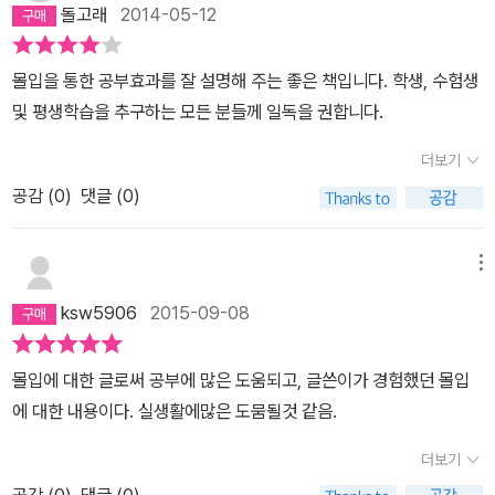
중요하지 않다. 어떤 문제에 대해 창의적인 해석과 해결을 할 수 있는
돌고래
2014-05-12
한 나머지 두 달 동안 모든 공과금을 연체했고 남편의 급여통장에서
가가 가장 중요하고 이런 능력을 가진 인재는 무척 드물다. 토익점수
이체를 안 해서 제 통장은 부도 일보 직전이었습니다). ● 정신이 다
니 학점, 일명 스펙이라 부르는 그 모든 것들이 왜 필요한지 의문이 든
몰입을 통한 공부효과를 잘 설명해 주는 좋은 책입니다. 학생, 수험생
이아몬드처럼 쨍하게 한없이 투명해지는 기분. ● 끊임없이 아이디어
다. 기업에서 사람을 판단하는 객관적인 기준이 없기 때문이라는 것
및 평생학습을 추구하는 모든 분들께 일독을 권합니다.
가 쏟아져서 도저히 일을 놓을 수가 없음. ● 한참 집중하고 있는데 피
은 알지만 패러다임은 바뀌어야 한다. 대학공부와 직장에서 필요한
치 못하게 일을 중단하고 사람들을 만나면, 일생각에서 벗어나지 못
더보기
지식이 전혀 다르다는 말은 대학 졸업 때까지 창의성을 기를 기회가
해 눈앞에 난수표가 쏟아지듯 화제에 집중하지 못하고 몹시 불안해
없다는 말과 같다. 한국사람에게 부족하다는 창의성은 기존 교육과
공감 (
0
)
댓글 (0)
함. ● 내 몸이 10인분의 일을 해내고 있다는 만족감. ● 뭐라도 해낼
스펙을 중시하는 사회 분위기와 무관하지 않다. '문제해결능력, 창의
수 있겠다는 도취감. ● 깊이 생각해서 나의 의문점과 생각의 모순점
력과 도전정신을 발달시키는 데 있어 초중고 및 대학 과정의 미지의
메뉴
을 정리한 후 자료서적을 읽으면 머리가 바싹 마른 스펀지처럼 지식
수학이나 과학 문제를 푸는 것이 연구활동보다 훨씬 더 효과적일 수
을 쫙 빨아들이는 느낌. (단편적이 한가지의 사례만 보더라도 황농문
ksw5906
2015-09-08
있다. ... 결국 석 박사 학위를 받더라도 평생 두뇌가동률을 별로 높이
교수가 말하는 '몰입'이라는 것은 굉장히 대단한 것 같다.) 몰입 체험
지 못한 채 살아가게 되어 진정한 의미에서의 고급 인력이 될 수 없
을 경험한 사람들은 평생 잊지 못할 경험이라고 말한다. 이는 몰입 체
몰입에 대한 글로써 공부에 많은 도움되고, 글쓴이가 경험했던 몰입
다.' P.150 직장인들도 대학원 진학을 많이 하는데 그 중에 몇 명이
험이 그것을 절실히 지속적으로 추구할 때 몰입을 경험한다는 것이
에 대한 내용이다. 실생활에많은 도뭄될것 같음.
진정한 학문의 탐구를 위해 대학원에 진학하는지 궁금하다. 학창시절
다. 황농문 교수가 책의 처음부터 끝까지 계속해서 얘기하는 것이 한
뿐만 아니라 사회에 나와서도 여전이 긴 가방끈과 인맥에 대한 고정
더보기
가지 있는데, 몰입능력은 학벌이나 성적과는 상관이 없다라는 것이
관념에 파묻혀 있다. 진정한 고급 인력이 되기 위해서 필요한 것은 학
다. 그보다는 학습방식과 과련이 있으며, 어떤 미지의 문제를 끝까지
공감 (
0
)
댓글 (0)