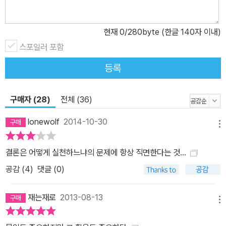
위와 같은 말이다. 황농문 교수의 공부법이 그러한 찬사를 받을 수 있
는 것은 단순히 공부법을 추상적으로만 접근하지 않고 체계적이고 구
현재
0
/280byte (한글 140자 이내)
체적으로 접근하기 때문이다. 예를 들어 입시나 고시를 준비하는 수
험생의 경우 이 책을 통해 단기, 중기, 장기적으로 어떻게 공부에 임해
스포일러 포함
야 하는지 구체적인 지침을 얻을 수 있다 (‘2장 매일매일 공부하는
등록
힘’ 중에서). 또 한 번에 여러 가지 일을 수행해야 하는 직장인이라면
업무별 우선순위를 매겨서 중요한 업무에 몰입도를 올리는 방법, 각
구매자 (28)
전체 (36)
종 회의와 잡무 속에서 집중도를 높이는 방법, 주어진 프로젝트나 기
획에서 새로운 아이디어를 내는 방법을 배울 수도 있다(‘4장 천재를
lonewolf
2014-10-30
메뉴
만드는 최고의 공부법’ 중에서). 나아가 이 책에서는 머리를 쓸수록
두뇌가 더 가동되고, 공부도 더 잘할 수 있다는 사실을 뇌 과학과 인지
결론은 어떻게 실천하느냐의 문제에 항상 직면한다는 것...
과학 모형, 데카르트의 무대(Cartesian theater)이론 같은 의식 이
공감 (
4
)
댓글 (0)
론을 통해 증명함으로써 몰입공부법이 도전정신 및 창의성과 어떤 관
련을 맺고 있는지 분명하게 인식시켜주기도 한다. 또 유대인의 정신
재는재로
2013-08-13
교육, 미국.독일.일본의 교육 이야기 등을 통해 치열한 경쟁 사회에서
메뉴
우리가 어떻게 살아갈 것인지에 대해서도 성찰할 기회를 제공한다.