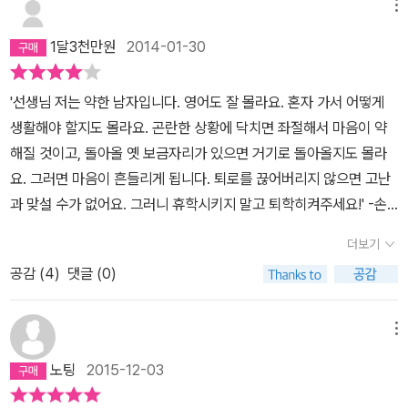
때와 주위의 압박에 의해서 몰입을 할 때가 모두 있는데, 주위의 압박
메뉴
에 의해 몰입을 할 경우에 몰입이 잘 되기 보다는 스트레스를 줄이기
1달3천만원
2014-01-30
위해서 다른 생각을 하게 되는 경우가 생깁니다. 주위의 다른 친구들
을 보아도, 시험기간의 스트레스 때문에 시험공부에 더 집중을 못하
'선생님 저는 약한 남자입니다. 영어도 잘 몰라요. 혼자 가서 어떻게
는 경우를 많이 보게 됩니다. 시험 기간에 스트레스를 피하기 위해서,
생활해야 할지도 몰라요. 곤란한 상황에 닥치면 좌절해서 마음이 약
게임에 열중을 하거나 다른 취미 생활을 하게 되는 경우를 보게 됩니
해질 것이고, 돌아올 옛 보금자리가 있으면 거기로 돌아올지도 몰라
다. 스트레스로 인한 서두룸을 피하기 위해서 책을 읽는 친구도 보았
요. 그러면 마음이 흔들리게 됩니다. 퇴로를 끊어버리지 않으면 고난
구요. 그런 의미에서 이 책은 몰입을 잘 하는 사람을 더욱 잘하게 만들
과 맞설 수가 없어요. 그러니 휴학시키지 말고 퇴학히켜주세요!' -손
기 위한 방법들을 설명 해 놓은 것이 아닌가 싶습니다. 이 책을 찾는
정의- (본문내용 中) 이 책을 읽으면서 가장 인상 깊었던 일본기업 손
이는 몰입을 경험하기 위해서 몰입하는 법을 배워서 업무나 공부를
더보기
정의 회장의 말이다.365권을 도전하면서 나에게 정말 필요한 것이
더욱 더 잘하고 싶은 사람이 대부분일 것입니다만, 이 책에선 몰입을
공감 (
4
)
댓글 (0)
손정의 회장의 고등학교 시절에 갖고 있었던 퇴로를 끊어버리는 간절
많이 할만한 사람들에게 몰입을 설명하는 느낌을 많이 받습니다. 그
한 이 마음이 아닐까 해서이다... 황농문교수는 몰입 1.2권을 출판하
래서 저는 이 책을 다른 사람에게 추천하고 싶지 않습니다.
고 몰입으로 인한 학습효과. 이에 대한 실제적 경험을 바탕으로 '공부
메뉴
하는 힘'이란 책을 출판하게 되었다. 교단에서 학생들에게 그리고 외
노팅
2015-12-03
적으로도 학생들에게 몰입학습을 학업에 적용시키고 이에 따라 변화
된 사례, 당사자들이 직접 황농문 교수에게 매주마다의 변화과정을