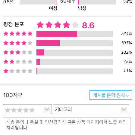
60대
1.6%
0.6%
과학적 분석과 역사적 사실, 풍부한 사례를 통해 밝혀낸다. 이 책의 강
여성
남성
점은 노력만으로 목표가 달성된다는 구태의연한 공부법과 자기계발
의 논리를 넘어섰다는 것이다. 마크 주커버그, 빌 게이츠, 스티브 잡
8.6
평점 분포
스, 손정의 같은 창조적 두뇌들이 인생의 항로를 어떻게 잡았는지 방
53.4%
증해주는 자료들을 과학적 논리로 풍부하게 제시함으로써 공부가 우
30.7%
리 삶을 얼마나 풍요하게 만드는지 생생하게 제시한다. 또 어렵고 힘
10.2%
들어 보이는 공부를 쉽고 즐거운 공부로 바꿔줌으로써 공부를 통해
우리가 일생을 어떻게 꾸려나갈지(생존.행복.자아실현의 문제), 역경
4.5%
을 어떻게 뚫고 나갈지(동기부여.고난 극복의 문제)도 알려준다. 저자
1.1%
가 제시하는 공부법을 차근차근 따라가다 보면 인생에는 달성하기 어
려운 일은 없으며 공부라는 것이 얼마나 재미있고 흥미롭고 위대한
100자평
게시물 운영 원칙
것인지 깨닫게 될 것이다. ― 누구나 재밌고 즐거워서 빠져나올 수 없
는 공부의 묘妙! “슬럼프와 스트레스가 없다.” “시간의 흐름을 잊어
카테고리
버린다.” “두뇌가 최대로 가동된다. 평균을 탈출한다.” “한계를 뛰어
넘고 숨은 능력이 깨어난다.” “최고의 나-최고의 인생을 만난다.” 황
농문 교수의 몰입공부법을 배운 사람들이 한결같이 말하는 것이 바로