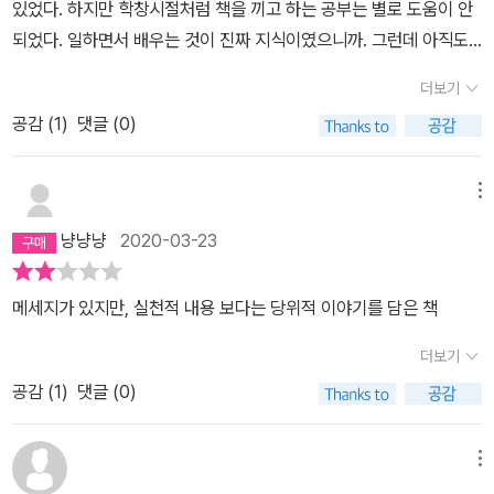
있었다. 하지만 학창시절처럼 책을 끼고 하는 공부는 별로 도움이 안
렇게 어영부영 대충 공부를 하다가 최근에 토익시험을 한번 쳐보았고
느리게 책을 쓸 때면 1,000매 정도의 초고를 6개월에 걸쳐서 쓰곤 했
되었다. 일하면서 배우는 것이 진짜 지식이였으니까. 그런데 아직도
점수는 아직 안나왔지만 결과는 대충 망했다라는 생각뿐이더군요 그
습니다. 초고 완성에만 그 정도 걸리고, 이후 수정작업을 거쳐서 탈고
공부에 목이 마르다. 그리고 이제야 공부가 재미있다는 생각이 든다.
러다 추천을 받은 이 책을 한번 읽어보고 다시 공부계획을 세우려고
더보기
에 이르기까지 1~2개월 더 걸리는 게 보통이었습니다. 하지만 석 달
가장 후회되는 일은 대학시절 이런 공부의 즐거움을 모른채 4년을 보
하였습니다 근데 이 책을 보고 나서 느낀건 참으로 내가 공부하는 방
동안의 몰입 상태에서 저는 2,300매에 달하는 두 권의 장편소설을
공감 (
1
)
댓글 (0)
냈다는 사실이다. 이 책에는 저자의 전문 분야인 몰입에 대한 이야기
식과 공부하는 양이 턱없이 부족하다라는 것이었습니다 그래도 이 책
수정까지 완벽하게 끝냈습니다. 머릿속에서 미친 듯이 아이디어가 쏟
도 나오지만 중요한 포인트는 '공부, 즐겁게 하자'라고 생각된다. 그동
에 나온 몰입은 조금 경험을 해본 적이 있어서 어떤 느낌인지는 알겠
아지고 이야기가 전개되어서 마치 바가지를 들고 폭포수를 받는 기분
안 창의성에 대한 책을 많이 읽었다. 하지만 여전히 창의성이라는 쉽
메뉴
더군요(저도 공대생이라 학과공부라던가 자격증관련 공부에서는 이
이었습니다. 보통 초고 단계의 원고는 상당히 거칠어서 오랫동안 공
게 익숙해지지 않는 개념은 손에 잡힐 듯 잡히지 않았다. 황농문 교수
책에 나온 몰입을 조금이나마 경험한거같음)그런데 부록에 영어 공부
냥냥냥
2020-03-23
들여서 수정하고 다듬어야 하는데, 몰입해서 쓴 원고는 2~3차 수정
의 '공부하는 힘'에서 드디어 조금은 진보하고 정리된, 더 구체적인 창
에 대한 몰입이 제가 잘 실천이 될지 잘 모르겠습니다
을 거친 것 만큼 상태가 이미 매끄러운 것도 특징입니다. 거의 손질이
의성에 대한 정의를 만날 수 있었다. '창의성은 강의를 들어서 습득될
메세지가 있지만, 실천적 내용 보다는 당위적 이야기를 담은 책
필요 없는 부분이 만았습니다. 그 외 제가 경험했던 몰입의 일반적인
수 있는 것이 아니고 적절한 경험을 반복함으로써 체화된다는 점에서
측면들은 다음과 같습니다.' ● 시간의 흐름을 완전히 잊음. 한번 시계
외현기억보다는 암묵기억에 더 가깝다. 간혹 이 능력이 뛰어난 사람
더보기
보면 1시, 다시 시계 보면 4시. 그사이에 시간이 흘렀다는 걸 인식하
들이 있는데 이들을 '창의적인 인재'라고 부른다.' P.087 일의 특성
공감 (
1
)
댓글 (0)
지 못함. ● 주변에서 일어나는 일을 모름(제 작업공간은 집의 거실입
도 있겠지만 내가 일하는 직장에서도 창의적인 인재가 가장 일을 잘
니다. 옆에서 가족들이 TV를 보는지 자는지 샤워하는지 그냥 모릅니
하는 사람이다. 사실 이런 사실조차 사람들이 간과하는 경우가 대부
다. 말을 걸어도 엉뚱하게 답한답니다). ● 이전까지 문제없었던 일상
메뉴
분이다. 관심을 가지고 관찰해보면 잡다한 지식의 조각을 아는 것은
생활이 몹시 짜증스럽고 생각에만 집중하고 싶음(일상생활을 동한시