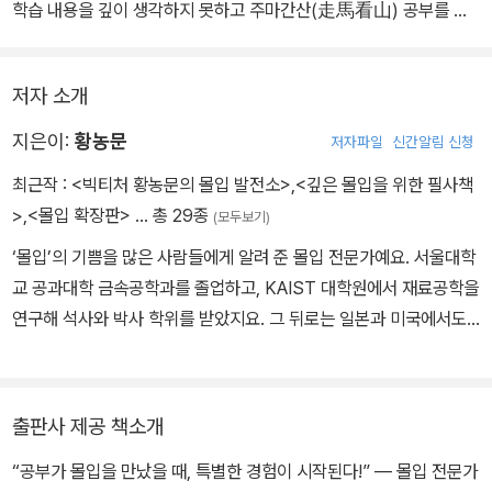
학습 내용을 깊이 생각하지 못하고 주마간산(走馬看山) 공부를 해
한스 베테가 지닌
야 한다. 그 결과, 공부의 즐거움이나 공부를 통한 자기성장을 잃어버
창의성의 비밀이었다.
리고 만다. 이 책에 담긴 ‘몰입학습법’을 반드시 읽고 실천해본다면 진
저자 소개
정한 공부의 해법을 찾을 수 있을 것이다.
지은이:
황농문
저자파일
신간알림 신청
최근작 :
<빅티처 황농문의 몰입 발전소>
,
<깊은 몰입을 위한 필사책
>
,
<몰입 확장판>
… 총 29종
(모두보기)
‘몰입’의 기쁨을 많은 사람들에게 알려 준 몰입 전문가예요. 서울대학
교 공과대학 금속공학과를 졸업하고, KAIST 대학원에서 재료공학을
연구해 석사와 박사 학위를 받았지요. 그 뒤로는 일본과 미국에서도
객원 연구원으로 활동하며 경험을 쌓았고, 서울대학교 재료공학부 교
수로 일하면서도 계속 연구에 몰두했어요. 그러던 어느 날, 교수님은
자신이 연구에 빠져 있을 때 가장 행복하다는 사실을 깨달았어요. 그
출판사 제공 책소개
래서 이 놀라운 경험을 많은 사람들과 나누기 위해 《몰입》이라는 책
“공부가 몰입을 만났을 때, 특별한 경험이 시작된다!” ― 몰입 전문가
을 썼어요. 이 책은 수많은 어른들의 마음을 움직이며 베스트셀러가