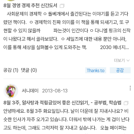
는 궁극의 학습법을 담은 책입니다. 방대한 자료와 과학적 논리를 통
아실현의 삶p32 자기 목적적 autotelicp34 레드 오션 ; 몰입의 분야
'도전과 응전'이 이루어졌고, 이 과정에서 창의적으로 뛰어난 학자들
증거일 것이다. 과연 한국경제의 나아갈 길은 어디에 있을까? 진지하
있다. 오죽하면 수학자(하디였나?)가 일반 대중들에게 양해를 구하
8월 경영 경제 추천 신간도서
히 하면 된다는 진짜 그럴 수 있을까 하는 마음 들게 하는 제목도 다양
해 '즐거운' 공부하는 힘을 배우고 싶습니다. 5.편집의 힘 신문
를 레드 오션을 피해서 선택해라? 몰입도 자신이 선택하고 분야도 선
이 많이 배출될 수 있었던 것이다. P.117 토인비는 인류가 발전한 원
게 고민해 봐야할 시점이지 않을까 한다. 공부에는 달인인 듯한
는 말을 했다. 수학자들의 눈치 없음과 생활 Q가 떨어지는 것에 대해
사회문제의 경제학 ㅇ 돌베개에서 출간된다는 이야기를 듣고 기다
합니다. 내용면에서는 직접 겪어본 수험생활에서 알게 된 점을 쓰거
사에서 편집부 차장으로 일하면서 23년간 편집력을 길러온 저자의
택할 수 있다면 사회학 문제가 다 해결된 것 아닌가?p42 방법은 두
동력은 바로 도전과 응전이라고 설명하면서 문명은 끊임없이 닥쳐오
분이 쓴 책이다. 서울대-카이스트- 연구원 그리고 현직 교수. 평생 공
서 이해해 달라고. 우리나라에서 (실은 다른 나라도 마찬가지) 사회적
렸던 책이다. ㅇ 경제학의 진짜 의미를 이 책을 통해 되새기고, 또 구
나, 지금 학생들이 읽으면 좋을만한 내용도 많습니다. 때로는 부모님
내공이 담겨있는 책입니다. 흔히들 방송이나 신문, 출판 등 특정 영역
가지다. 첫째, 목표를 절실하게 잡아야 한다./둘째, 의도적으로 몰입
는 혹독한 도전을 극복함으로서 발전해왔다고 말했다. P.117 천재를
부만 하고 살았을 분이다. 자기계발 서적을 좋아하진 않지만, 저자가
성공을 하려면 수학에 대한 이해보다, 무리짓기/줄서기에 노력하는
현할 수 있지 않을까 파는것이 인간이다 ㅇ 다니엘 핑크의 신작
이 때로는 선생님이, 학원의 유명한강사가, 그리고 직전의 수험생이
에서만 활용한다고 생각해왔던 편집의 기술을 어떻게 우리 일상에 적
행위를 해야 한다.p49 화두선은 피드백이 극단적으로 느리다./난제
만든 두 번째 양상은 조기교육을 통하여 어린 시절에 부모로부터 도
이정도 되면 무어라도 한두개쯤은 건질게 있기 마련이다. 공부도 효
것이 맞다. 수학에 조예를 갖게 된다는 것은 갈매기 조다단이 되는 것
이 나왔다고 해서 골라보았다. ㅇ 세일즈에 대한 내용 뿐만 아니라,
쓰기도 합니다. 그렇지만, 이 책들은 결국 공부하는 방식에 대한 책
용할 수 있을지 궁금합니다.
에 몰입할 때의 장점은 피드백이 없어서 생각이 한곳에 머물게 된다
전이 부과된 경우이다. 중산층 이상의 가정에서 부모 중 한사람에 의
율적으로 해야하는 법. 공부의 달인의 말씀을 좀 들어보자.
이다. 여우보다 고슴도치가 되는 것이다. 어느 알라디너는 스스로 (내
이를 통해 세상을 살펴볼수 있게 도와주는 책. 2030 에너지전
이니까 책을 통해서 지금 나의 좋지 못한 습관을 알고 고치고, 좀더 열
는 것이다. 그래서 한 가지에 대한 생각의 끈을 놓지 않고 노력을 자속
해 조기교육을 받아 적절한 도전과 응전이 지속되어 천재로 성장하게
판단에) 수학적 사고를 함에도 그것이 수학적 사고인지 잘 인지 못하
쟁 ㅇ 에너지에 관한 고민은 전세계적인 이슈가 되었다. ㅇ 우리의
심히 공부할 수 있도록 동기부여가 될 수 있다면 좋을 것 같습니다. 그
하다 보면 몰입도가 무한정 올라가 인간이 경험할 수 있는 최고의 집
더보기
된 것이다... 특히 존 스튜어트 밀이 받았던 조기교육은 오늘날에도 천
고 있었다. 그래서 내가 계속해서 지적질을 했었다. 나의 다섯 편의 글
삶과 사회에 영향을 미치게 될 에너지의 향방에 대해 생각해 보
리고 그 정도면 읽고나서 기분도 좋을 것 같습니다. 아, 저도 공부법
중 상태에 도달하게 된다./p50 선禪 수행 방식p83 왜 ‘Work Har
재 교육으로 정평이 나 있다. P.119 존 스튜어트 밀이 아버지에게 받
공감 (
1
)
댓글 (0)
을 통해 수학에 대한 오해를 풀었으면 한다.
고, ㅇ 행동하게끔 도와주는 책. 공부하는 힘 ㅇ 황농문 교수님
무척 궁금합니다. 공부를 잘 한다는 것, 시험을 잘 본다는 것, 그런건
d’보다 ‘Think Hard’가 중요할까? ; 나는 그렇게 생각지 않는다. 모
은 조기교육을 한마디로 정리하면 어릴 때부터 미지의 문제에 계속
의 신작. ㅇ 몰입에 이어 집중력있게 공부할 수 있게 도와주지 않을
알고 있으면 꽤 좋은 거 아닐까요? 박스로 나오다니, 세트로 나오다
든 사람이 뉴턴이 아인슈타인이 될 수도, 그리고 그렇게 될 필요도 없
도전하도록 격려하고 유도한 것이라 할 수 있다. 미지의 문제에 도전
까. 피터드러커가 살린 의사들 1권 ㅇ 몇년 전부터 이슈가 되
니... 아, 부럽다. 올해도 새 책들은 많이 나왔고, 소개되어 많이 들었
서니데이
2013-08-13
메뉴
다.p87 시험에서는 주로 외현기억explicit memory을 테스트한다./
하고 응전하는 과정을 통해 자신도 모르게 지적 재능을 키우기 위한
었던 영리 병원에 대한 내용과도 연관이 있을 것 같아 골라본다. ㅇ
지만, 그렇다고 다 읽거나 다 사진 못했습니다. 대부분의 경우는 가격
그런데 해결해야 하는 문제의 답은 어디에도 없다. 스스로 그 답을 찾
8월 3주, 알사탕과 적립금있어 좋은 신간읽기, - 공부법, 학습법
신중하게 계획된 연습을 한 셈이다. P.150 문제해결능력, 창의력과
세계적인 석학은 이를 어떤 면에서 바라보고 있을지 궁금하다.
이 부담되어서 그렇기도 하고, 세트나 전집은 워낙 분량이 많아서 엄
아야 한다./창의성은 ... 암묵기억implicit memory에 더 가깝다.p89
안녕하세요. 8월 3주 화요일입니다. 날이 더운데 잘 지내시나요? 비
도전정신을 발달시키는 데 있어 초중고 및 대학 과정의 미지의 수학
두가 나지 않을 때도 있습니다만, 그래도 구경이라도 하려구요. 이해
뉴턴은 “내내 그 생각만 했으니까!”/아인슈타인 “몇 달이고 몇 년이고
슷한 인사가 자주 오가고 있습니다. 더워서 밖에 나가는 게 겁이 난다
이나 과학 문제를 푸는 것이 연구활동보다 훨씬 더 효과적일 수 있다.
인 시전집 -- 이해인 수녀의 시전집이 최근에 나왔다고 들었습니다
생각하고 또 생각했다.”p95 첫째, 자신의 한계를 넘는 시도를 해야
고도 하는데, 그래도 그럭저럭 잘 지내고 싶습니다. 오늘 페이퍼는
... 결국 석 박사 학위를 받더라도 평생 두뇌가동률을 별로 높이지 못
만... 가격보고 조금 놀랐습니다. 법륜스님 에세이 양장 세