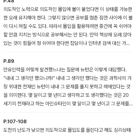
P.48
력이 만들어진다. 피드백을 받으면서 조금 더 잘해보려고 안간힘을
의도적인 노력으로 의도적인 몰입에 불이 붙었다면 이 상태를 가능한
쓰는 노력을 지속하면서 몰입도가 올라간다. 수동적 몰입과는 달리
한 오래 유지해야 한다. 그렇지 않으면 공부를 멈춘 잠깐 사이에 이 불
능동적 몰입은 또다시 경험하고 싶은, 즐겁고 끌리는 최선이다.
이 다시 꺼질 수도 있다. 따라서 몰입을 활용하려면 중간에 꼭 쉬어야
할 만큼 지치는 방식으로 공부해서는 안 된다. 만약 책상에 오래 앉아
있는 것이 힘들어 정 쉬어야 한다면 잡담이나 인터넷 검색 대신 가벼
운 마음으로 이미 공부했거나 공부할 내용을 생각하며 시간을 보내야
한다. 쉬지 않고 장시간 공부하려면 가능한 한 긴장을 풀고 편안한 마
P.89
음을 가져야 한다. 이것이 ‘슬로우 싱킹’인데, 머리로는 높은 집중력을
만유인력을 어떻게 발견했느냐는 질문에 뉴턴은 이렇게 대답했다.
유지하되 신체는 이완 상태를 유지하는 것이다. 공부하다 졸음이 오
“내내 그 생각만 했으니까!” 내내 그 생각만 했다는 것은 과학사의 가
면 책상에 엎드린 채 선잠을 자면 된다. 이런 방식으로 공부해야 하루
장 위대한 천재인 뉴턴이 내내 그 문제를 풀지 못하고 헤매었다는 것
에 17시간을 공부할 수 있다.
을 의미한다. 몇 달이고 몇 년이고 생각하고 또 생각했다는 것은 20
세기의 천재라고 하는 아인슈타인이 몇 달이고 몇 년이고 그 문제를
풀지 못하고 헤매었다는 것을 의미한다. 이것이 바로 만유인력과 상
대성 원리라는 창의적 업적이 만들어진 과정이고 창의성이 잉태되는
P.107-108
모습이다. 창의성이 발휘되기 전에 지루하고 진전이 없는 실패의 과
도전의 난도가 낮으면 의도적으로 몰입도를 올린다고 해도 심리상태