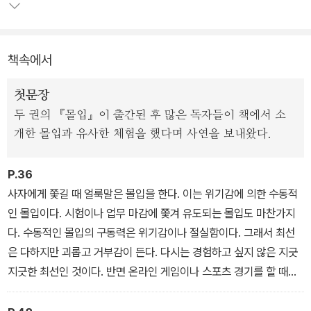
티브 잡스, 손정의 같은 창조적 두뇌들이 인생의 항로를 어떻게 잡았
는지 방증해주는 자료들을 과학적 논리로 풍부하게 제시함으로써 공
부가 우리 삶을 얼마나 풍요하게 만드는지 생생하게 제시한다.
책속에서
또 어렵고 힘들어 보이는 공부를 쉽고 즐거운 공부로 바꿔줌으로써
첫문장
공부를 통해 우리가 일생을 어떻게 꾸려나갈지(생존.행복.자아실현의
두 권의 『몰입』이 출간된 후 많은 독자들이 책에서 소
문제), 역경을 어떻게 뚫고 나갈지(동기부여.고난 극복의 문제)도 알
개한 몰입과 유사한 체험을 했다며 사연을 보내왔다.
려준다. 저자가 제시하는 공부법을 차근차근 따라가다 보면 인생에는
달성하기 어려운 일은 없으며 공부라는 것이 얼마나 재미있고 흥미롭
P.36
고 위대한 것인지 깨닫게 될 것이다.
사자에게 쫓길 때 얼룩말은 몰입을 한다. 이는 위기감에 의한 수동적
인 몰입이다. 시험이나 업무 마감에 쫓겨 유도되는 몰입도 마찬가지
다. 수동적인 몰입의 구동력은 위기감이나 절실함이다. 그래서 최선
은 다하지만 괴롭고 거부감이 든다. 다시는 경험하고 싶지 않은 지긋
지긋한 최선인 것이다. 반면 온라인 게임이나 스포츠 경기를 할 때의
몰입은 능동적이다. 능동적인 몰입은 빠른 피드백에 의해 유도된다.
빠른 피드백이 일정 시간 반복되면 몰입의 장벽을 넘을 수 있는 구동