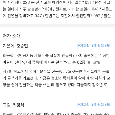
이 시작되다 023 /원전 사고는 예외적인 사건일까? 031 / 원전 사고
이 화력 발전이 주도하는 현재의 발전 시스템을 대신할 수 있는 좋은
는 얼마나 자주 발생할까? 034 / 원자로, 거대한 보일러 041 / 새롭
대안이 되는지, 원전을 대신할 대체 에너지는 없는지 살펴본다. 5장
게 전열을 정비하고 047 / 한반도는 지진에서 안전할까? 052 / 불안
에서는 원전이 사회적 갈등을 불러일으키지는 않는지 짚어 본다.
감의 근거가 있을까? 057 / 안전시설과 거대 시스템 064 / 함께 정리
해 보기 – 원전의 안전성에 대한 쟁점 075
저자 소개
2장 원전은 경제적인 에너지일까? 반격의 서막 080 / 발전 단가의 비
밀 083 / 사회적 비용 - 숨겨진 혹은 떠넘겨진 비용 088 / 어쨌든 싸
지은이:
오승현
저자파일
신간알림 신청
지 않나? 09 / 함께 정리해 보기 – 원전의 경제성에 대한 쟁점 105
최근작 :
<인공지능이 모두를 잘살게 만들까?>
,
<미술관에는 수상한
3장 원전은 친환경적인 에너지일까? 원전이 지구 온난화를 막을까?
비밀이 산다>
,
<왜 중독에 빠지는 걸까?>
… 총 82종
110 /방사능은 환경에 독일까? 119 / 기준치가 안전치일까? 124 / 피
(모두보기)
폭이 원전만의 문제일까? 132 / 함께 정리해 보기 – 원전과 환경에 대
서강대학교에서 국어국문학을 전공했다. 오랫동안 학생들에게 논술
한 쟁점 141
과 글쓰기를 가르쳤다. 지금은 청소년 독자들이 알아야 할 지식과 교
양을 쉽게 전달하는 책을 쓰는 데 힘쓰고 있다. 지금까지 청소년 도서
로 『왜 중독에 빠지는 걸까?』, 『대체 왜 자꾸 꿈을 물어요?』, 『오늘 몇
번의 동의를 구했나요?』, 『인공지능 쫌 아는 10대』, 『생각의 주인은
나』 등을 썼다, 어린이 도서로는 『미술관에는 수상한 비밀이 산다』,
그림:
최경식
저자파일
신간알림 신청
『지구에 옷이 너무 많다고?』, 『세계는 왜 끝없이 싸울까?』, 『지금은
최근작 :
<우리 아기 꽃이 피었습니다>
,
<건축물의 기억>
,
<꼭꼭 숨었