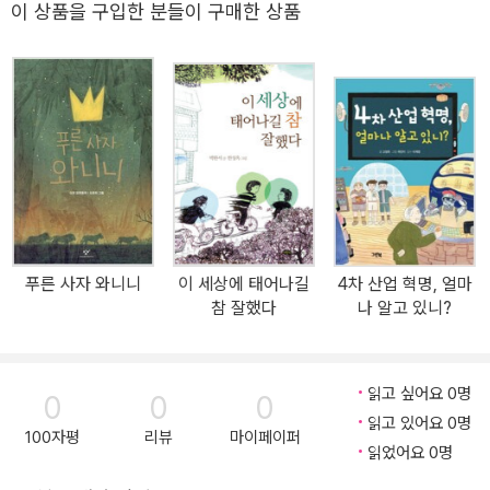
해 얼마나 알고 있을까요? 현재 우리나라에서는 원자력 발전을 두고
이 상품을 구입한 분들이 구매한 상품
뜨거운 논쟁이 진행되고 있습니다. 정부에서는 탈원전을 선언하기도
했지요. 하지만 원자력 발전을 지속할지, 폐쇄할지 결정을 하기란 참
으로 어렵습니다. 원자력 발전을 하면 싼값으로 전기를 만들 수 있습
니다. 하지만 원자력 발전의 연료인 우라늄이 다른 발전 연료보다 쌀
뿐, 원자력 발전을 유지하고 관리하는 데에는 훨씬 더 많은 비용이 들
어갑니다. 그런 의미에서 원자력을 결코 싼 발전 방식이라고 할 수 없
습니다. 한편에서는 원자력 발전은 온실가스를 배출하지 않아 지구
온난화에 도움이 된다고 주장합니다. 그러나 실상을 들어다보면 원자
력 발전은 발전소에서 직접 배출하는 온실가스가 적을 뿐, 폐기물을
푸른 사자 와니니
이 세상에 태어나길
4차 산업 혁명, 얼마
관리하거나 운반하는 과정에서 온실가스가 배출됩니다. 그러고 보면
참 잘했다
나 알고 있니?
그다지 친환경적인 에너지 같지도 않습니다. 원자력 발전은 정말 우
리에게 도움이 되는 걸까요? 원전은 정말 안전할까? 경제적일까? 원
자력과 관련된 논쟁을 통해 원자력 발전에 대한 진실을 파헤쳐 보자!
읽고 싶어요 0명
0
0
0
《원자력 논쟁》에서는 원자력을 둘러싼 논쟁거리를 하나씩 짚어보고,
읽고 있어요 0명
원전에 대한 진실을 파헤쳐 봅니다. 해당 주제에 대해 각각 찬성과 반
100자평
리뷰
마이페이퍼
읽었어요 0명
대 입장을 대변하는 아이들의 논쟁을 통해 원자력 발전에 대해 깊이