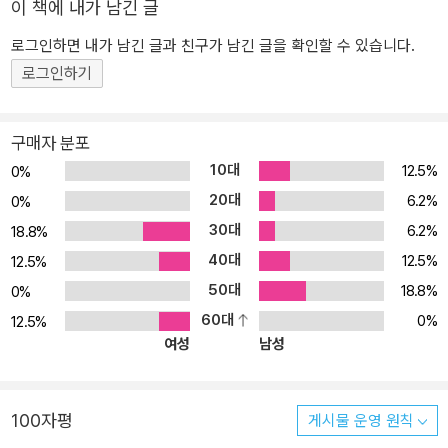
있게 이해할 수 있도록 구성했습니다. 1장에서는 원전의 안전성과 지
이 책에 내가 남긴 글
진 발생 가능성, 그 대비책까지 따져 봅니다. 2장에서는 원전이 싼 에
로그인하면 내가 남긴 글과 친구가 남긴 글을 확인할 수 있습니다.
너지인지, 비싼 에너지인지 논란을 정리하고 원전에 들어가는 비용을
로그인하기
경제적으로 면밀히 따져보고 진단합니다. 3장에서는 원전이 친환경
적인 에너지인지 살펴봅니다. 지구 온난화를 일으키는 주범인 온실가
스 배출부터 방사능까지 하나하나 꼼꼼하게 알아봅니다. 4장에서는
구매자 분포
원전이 화력 발전이 주도하는 현재의 발전 시스템을 대신할 수 있는
10대
12.5%
0%
좋은 대안이 되는지, 원전을 대신할 대체 에너지는 없는지 살펴봅니
20대
6.2%
0%
다. 5장에서는 원전이 사회적 갈등을 불러일으키지는 않는지 짚어 봅
30대
6.2%
18.8%
니다. 이번 개정판에서는 표지의 교체와 함께 책에 실린 각종 그래프
40대
12.5%
와 표 등의 자료를 최신 자료로 업데이트하였고, 내용 중에서 현재와
12.5%
맞지 않는 부분들 또한 모두 수정하였습니다. 《원자력 논쟁》을 통해
50대
18.8%
0%
원자력이 정말로 인류에게 이로운지, 꼭 필요한지 고민해 보기 바랍
60대
0%
12.5%
니다. 한 주제에 대한 시각을 넓혀 주는 필독서 ‘역지사지 생생 토론
여성
남성
대회’ <역지사지 생생 토론대회> 시리즈는 토론과 논쟁을 통해 한 주
제에 대한 다양한 견해와 이론을 만나보고 그에 대한 시각을 넓혀 준
다는 점에서 초등학생은 물론 중고생까지도 읽는 필독서로 자리 잡고
100자평
게시물 운영 원칙
있습니다. 특히, 자신의 생각과 주장을 분명히 밝혀야만 하는 토론 수