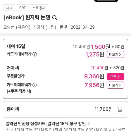
대여
PDF
소득공제
[eBook] 원자력 논쟁
오승현
(지은이),
최경식
(그림)
풀빛
2022-04-29
1,500
원
대여 15일
+ 80원
10,400
원
1,275
원
카드최대혜택가
더보기
전자책
10,400
원 + 520원
9,360
원
쿠폰할인가
쿠폰
7,956
원
카드최대혜택가
더보기
(+쿠폰 적용 시)
종이책
11,700
원
알라딘 만권당 삼성카드, 알라딘 15% 청구 할인
최대 1만원 또는 2만원 할인(전월 30만원 또는 60만원 이용 시) / 카드