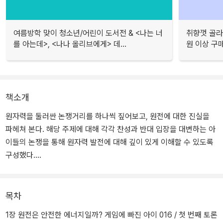
여름방학 맞이 청소년/어린이 도서전 & <나는 너
취향껏 골라
를 아는데>, <나나 올리브에게> 데...
원 이상 구
책소개
원자력을 둘러싼 논쟁거리를 하나씩 짚어보고, 원전에 대한 진실을
파헤쳐 본다. 해당 주제에 대해 각각 찬성과 반대 입장을 대변하는 아
이들의 논쟁을 통해 원자력 발전에 대해 깊이 있게 이해할 수 있도록
구성했다.
1장에서는 원전의 안전성과 지진 발생 가능성, 그 대비책까지 따져 본
다. 2장에서는 원전이 싼 에너지인지, 비싼 에너지인지 논란을 정리
목차
하고 원전에 들어가는 비용을 경제적으로 면밀히 따져보고 진단한다.
1장 원전은 안전한 에너지일까? 게임에 빠진 아이 016 / 첫 번째 토론
3장에서는 원전이 친환경적인 에너지인지 살펴본다. 4장에서는 원전