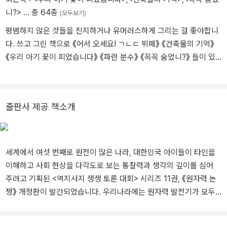
지구를 구할 시간』, 『차별은 세상을 병들게 해요』 등을 썼다. 『생각의
니?>
… 총 64종
(모두보기)
주인은 나』는 중학교 국어 교과서에 실렸다.
평범하지 않은 것들을 진지하거나 유머러스하게 그리는 걸 좋아합니
다. 쓰고 그린 책으로 《어서 오세요! ㄱㄴㄷ 뷔페》 《건축물의 기억》
《우리 아기 꽃이 피었습니다》 《파란 분수》 《꼭꼭 숨었니?》 들이 있
고, 어린이 책 《회장도 월급이 필요해》 《내일은 해가 뜬다》 《모기는
어떻게 똥꼬를 물었을까?》 《비밀의 행성 노아》 《나는 화성 탐사 로봇
오퍼튜니티입니다》 들에 그림을 그렸습니다.
출판사 제공 책소개
세계에서 여섯 번째로 원전이 많은 나라, 대한민국 아이들이 타인을
이해하고 사회 현상을 다각도로 보는 통찰력과 생각의 깊이를 심어
주려고 기획된 <역지사지 생생 토론 대회> 시리즈 11권, 《원자력 논
쟁》 개정판이 발간되었습니다. 우리나라에는 원자력 발전기가 모두
24개 있습니다. 세계에서 여섯 번째로 많지요. 이렇게 많은 원자력
발전기가 우리나라에 있다는 걸 알고 있었나요? 우리는 원자력에 대