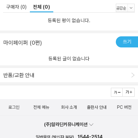
안을 살피는 자본주의 논쟁 9권 《과학 논쟁》 원자력, 우주 과학, 디지
구매자 (0)
전체 (0)
털 과학, 뇌 과학 등 첨단 과학 기술에 대한 논쟁 10권 《교육 논쟁》 올
등록된 평이 없습니다.
바른 교육, 우리니라 교육의 나아갈 방향, 교육 인권 등 교육 전반에
대한 논쟁 11권 《원자력 논쟁》 원전은 안전한지, 경제적인 에너지인
지, 최선의 대안인지 등 원자력을 둘러싼 논쟁 12권 《인공 지능 논쟁》
쓰기
마이페이퍼 (0편)
인공 지능과 일자리, 더 강한 인공 지능에 대한 예측 등 지금보다 더
인공 지능이 상용화될 미래를 둘러싼 인공 지능 논쟁
등록된 글이 없습니다
반품/교환 안내
로그인
전체 메뉴
회사 소개
출판사 안내
PC 버전
(주)알라딘커뮤니케이션
1544-2514
일반문의 (발신자 부담)