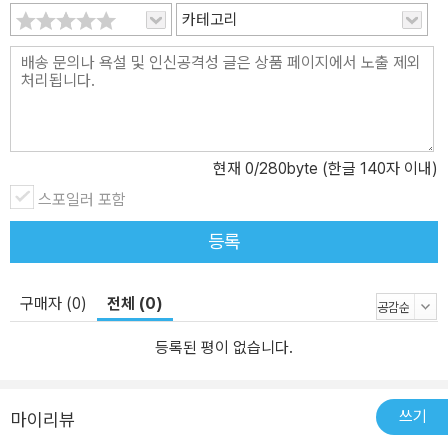
카테고리
업이 중요하게 다루어지고 있는 지금의 교육 현실에서 <역지사지 생
생 토론대회>는 올바른 토론의 방법을 알려주는 좋은 참고서라 하겠
습니다. 책을 읽으면서 그 흐름을 따라가는 것만으로도 아이들은 토
론의 진행 방법을 익힐 수 있으며, 그와 함께 자신의 생각과 지식을 정
리하고 더욱 풍성하게 만들 수 있기 때문입니다. 1권 《역사 논쟁》 한
국, 중국, 일본 세 나라를 둘러싼 치열한 역사 논쟁 2권 《환경 논쟁》
현재
0
/280byte (한글 140자 이내)
원자력 발전, 지구 온난화, 대체에너지 개발 등의 주제로 끊임없이 제
스포일러 포함
기되고 있는 환경 논쟁 3권 《복지 논쟁》 무상 급식, 반값 등록금, 의
료 민영화 등 뜨거운 이슈로 떠오르는 복지와 관련된 논쟁 4권 《양극
등록
화 논쟁》 소득, 교육, 문화, 건강, 주거 등 사회 전 분야에 걸쳐서 나타
나는 양극화에 대한 논쟁 5권 《생명 윤리 논쟁》 유전자 변형 먹거리
구매자 (0)
전체 (0)
(GMO), 생명 복제, 줄기세포, 장기 이식, 안락사, 동물 실험 등 생명
윤리 의식에 대한 논쟁 6권 《법률 논쟁》 법이 무조건 옳은지, 법의 가
등록된 평이 없습니다.
치와 사회가 나아가야 할 방향을 알려 주는 법률 논쟁 7권 《인권 논
쟁》 남녀 차별, 사생활 침해, 사형 제도, 밀양 송전탑 사태, 쌍용차 해
고 노동자 문제로 살피는 인권 논쟁 8권 《자본주의 논쟁》 돈의 의미,
쓰기
마이리뷰
노동자들의 현실, 재벌의 사회적 책임과 의무, 자본주의의 미래와 대