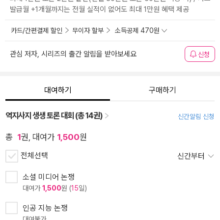
발급월 +1개월까지는 전월 실적이 없어도 최대 1만원 혜택 제공
카드/간편결제 할인
무이자 할부
소득공제 470원
관심 저자, 시리즈의 출간 알림을 받아보세요
신청
대여하기
구매하기
역지사지 생생 토론 대회 (총 14권)
신간알림 신청
총
1
권, 대여가
1,500
원
전체선택
신간부터
소셜 미디어 논쟁
대여가
1,500
원 (
15
일)
인공 지능 논쟁
대여불가