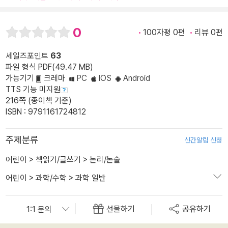
0
100자평 0편
리뷰 0편
세일즈포인트
63
파일 형식 PDF(49.47 MB)
가능기기
크레마
PC
IOS
Android
TTS 기능 미지원
216쪽 (종이책 기준)
ISBN : 9791161724812
주제분류
신간알림 신청
어린이
>
책읽기/글쓰기
>
논리/논술
어린이
>
과학/수학
>
과학 일반
선물하기
공유하기