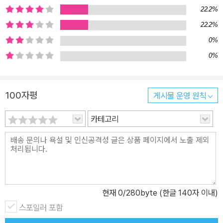
지도 않습니다. 알기만 해도 의미 있을 일을 담담히 보여 주며 멀게만
22.2%
느껴졌던 장애인의 삶을 성큼 가까이 가져오지요. 관계를 돈독하게
22.2%
만드는 쪽은 언제나 공부보다는 소통이라며, 더 소소한 일로 더 자주
0%
소통할 때 몸이 만든 경계가 무의미해진다고 이야기합니다. 그런 만
0%
큼 이 책은 장애인을 이해하고 장애를 공부하는 데 가장 좋은 디딤돌
이 될 것입니다. 다양한 사회적 차별에 반대하면서도 유독 장애만은
멀게 느껴 왔던 분들, 혹여 무지가 무관심으로 비춰질까 봐 장애인 친
100자평
게시물 운영 원칙
구와 관계 맺고 소통하기를 조심해 왔던 분들께 함께 읽기를 권합니
카테고리
다. 장애에 대해 아는 것은 장애에 대한 두려움을 없애는 일 한국은 O
ECD 국가 중 건강염려증 인구 비율이 가장 높은 국가입니다. 당장
아프지 않아도 찾아올 질병을 두려워하는 사람이 많은 것이지요. 그
럼에도 유독 장애만은 자기 일이 아니라고 생각하는 사람이 많습니
다. 노화와 질병과 달리 장애는 여전히 삶의 예외로 치부되고 있지요.
그런데 우리나라 장애인 중 약 90퍼센트는 비장애인이었다가 사고나
현재
0
/280byte (한글 140자 이내)
질병 또는 알 수 없는 원인으로 장애인이 된 중도 장애인입니다. 그 결
스포일러 포함
과 장애는 그 자체로 누군가에게는 비극이고 가족의 고통이 되기도