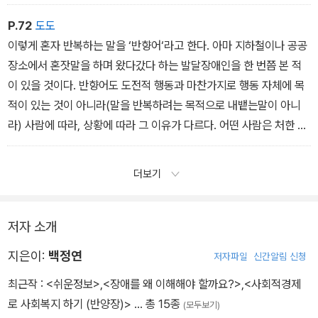
그런데 그들이 모르는 것은 장애 혹은 장애인이 아니라 그 사람이다.
장애인과 함께 살고 함께 일하는 나도 그 사람에 대해 모르고, 그 사람
P.72
도도
도 당신에 대해 아는게 없다. 우리는 똑같이 모두 다르며 서로에 대해
이렇게 혼자 반복하는 말을 ‘반향어‘라고 한다. 아마 지하철이나 공공
제대로 모른다. 당신과 내가 장애인이든 비장애인이든.
장소에서 혼잣말을 하며 왔다갔다 하는 발달장애인을 한 번쯤 본 적
이 있을 것이다. 반향어도 도전적 행동과 마찬가지로 행동 자체에 목
적이 있는 것이 아니라(말을 반복하려는 목적으로 내뱉는말이 아니
라) 사람에 따라, 상황에 따라 그 이유가 다르다. 어떤 사람은 처한 상
황이 불안해서 친숙한 표현을 되뇌며 마음을 차분하게 가라앉히고,
어떤 사람은 특정상황에서 반복해서 들은 말이 기억에 남아서 그 말
더보기
을 내내 웅얼거린다.
저자 소개
지은이:
백정연
저자파일
신간알림 신청
최근작 :
<쉬운정보>
,
<장애를 왜 이해해야 할까요?>
,
<사회적경제
로 사회복지 하기 (반양장)>
… 총 15종
(모두보기)