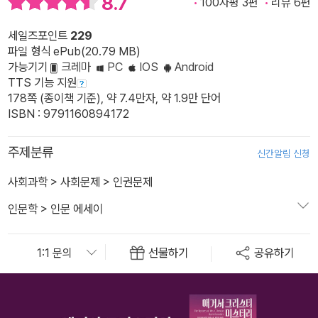
8.7
100자평 3편
리뷰 6편
세일즈포인트
229
파일 형식 ePub(20.79 MB)
가능기기
크레마
PC
IOS
Android
TTS 기능 지원
178쪽 (종이책 기준), 약 7.4만자, 약 1.9만 단어
ISBN : 9791160894172
주제분류
신간알림 신청
사회과학
>
사회문제
>
인권문제
인문학
>
인문 에세이
선물하기
공유하기