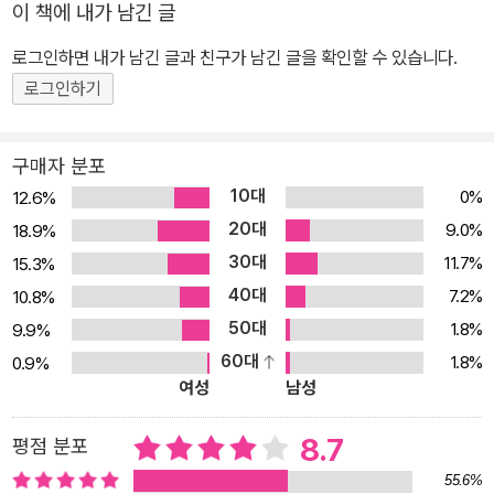
이 책에 내가 남긴 글
생활할 만한 환경을 갖추지 못했다는 방증이겠지요. 과거에 비해 많
은 이들이 장애인권의 중요성을 알게 되었고 장애감수성의 필요를 이
로그인하면 내가 남긴 글과 친구가 남긴 글을 확인할 수 있습니다.
야기합니다. 하지만 여전히 각각의 장애인이 어떤 일상을 보내는지
로그인하기
아는 사람은 많지 않습니다. 그런데 함께 살려면 무엇보다 서로의 일
상을 알아야 하지 않을까요? 생각이 성숙한 친구보다 힘들고 좋았던
구매자 분포
일을 시시콜콜 털어놓을 수 있는 친구가 곁이 되고 이웃이 되듯, 장애
10대
0%
12.6%
인과 비장애인이 함께 살려면 더 소소한 이야기를 터놓고 나눌 자리
20대
9.0%
18.9%
가 마련되어야 합니다. 그래서 이 책은 인권과 감수성보다 장애인의
30대
11.7%
15.3%
일상에 주목합니다. 아무리 입장 바꿔 생각해 보려고 해도 떠오르는
40대
상대가 없어서 그려지지 않던 장애인의 일상을, 동료로 가족으로 함
7.2%
10.8%
께 살며 깨우친 저자가 알려 줍니다. 가장 많은 시간을 보내는 집에서
50대
1.8%
9.9%
장애인 가족에게 필요한 것은 무엇인지. 장애인 친구와 여행을 가거
60대
1.8%
0.9%
여성
남성
나 식사 약속을 잡으며 한번쯤 고려해야 할 것은 무엇인지. 직장에서
장애인 동료와 함께 일하며 가져야 할 태도나 준비해야 할 것, 이용할
8.7
평점 분포
수 있는 서비스는 어떤 것이 있는지. 저자의 목소리는 비관적이지도
낙관적이지도 않으며, 호소나 고발도 아니고, 고통과 슬픔을 묘사하
55.6%