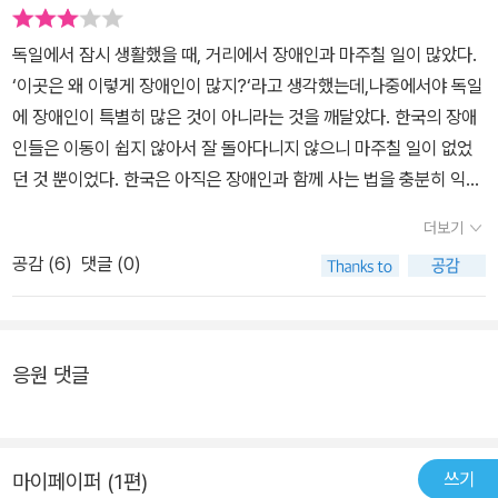
독일에서 잠시 생활했을 때, 거리에서 장애인과 마주칠 일이 많았다.
‘이곳은 왜 이렇게 장애인이 많지?‘라고 생각했는데,나중에서야 독일
에 장애인이 특별히 많은 것이 아니라는 것을 깨달았다. 한국의 장애
인들은 이동이 쉽지 않아서 잘 돌아다니지 않으니 마주칠 일이 없었
던 것 뿐이었다. 한국은 아직은 장애인과 함께 사는 법을 충분히 익히
지 못했다고 말할 수도 있겠다.이 책의 저자는 우리나라에서 장애인
더보기
들을 길거리에서 쉽게 만나지 못하는 현실을 에세이 형식으로 표현한
공감 (
6
)
댓글 (0)
다. 1부는 주로 자신의 일과 관련이 있는 발달장애인, 2부는 척수장애
인인 가족이 겪은 편견과 차별을 다루고, 3부에서는 장애인과 함께
살기 위한 몇 가지 생각해 볼 문제를 언급한다.이 글을 읽으면서 내가
비장애인의 입장에서 장애인들을 생각했다는 점을 명확히 깨달은 부
응원 댓글
분이 있었다. 휠체어 사용자들이 기술의 발전으로 다시 걷게 되기를
바라는 것보다, 휠체어를 타고 어디든 갈 수 있게 되기를 바란다는 부
분에서였다. 화장실에 가는 거나 식당에 가는 것, 대중교통을 이용하
쓰기
마이페이퍼 (1편)
는 데 어려움을 겪는 장애인들의 현실을 어느 정도 추체험 할 수 있는