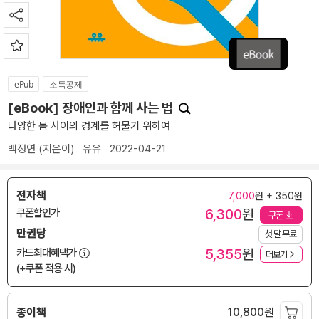
ePub
소득공제
[eBook] 장애인과 함께 사는 법
다양한 몸 사이의 경계를 허물기 위하여
백정연
(지은이)
유유
2022-04-21
전자책
7,000
원 + 350원
6,300
원
쿠폰할인가
쿠폰
만권당
첫 달 무료
5,355
원
카드최대혜택가
더보기
(+쿠폰 적용 시)
종이책
10,800
원