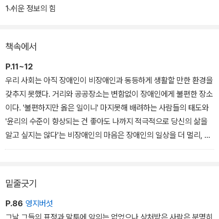
야 할 태도나 준비해야 할 것, 이용할 수 있는 서비스는 어떤 것이 있
1 쉬운 정보의 힘
는지. 알기만 해도 의미 있을 일을 담담히 보여 주며 멀게만 느껴졌던
장애인의 삶을 성큼 가까이 가져온다. 장애인을 이해하고 장애를 공
책속에서
부하는 데 가장 좋은 디딤돌이 될 책이다.
P.11~12
우리 사회는 아직 장애인이 비장애인과 동등하게 생활할 만한 환경을
갖추지 못했다. 거리와 공공장소는 변함없이 장애인에게 불편한 장소
이다. '불편하지만 옳은 일이니' 마지못해 배려하는 사람들의 태도와
'윤리의 수준이 향상되는 건 좋아도 나까지 적극적으로 당신의 삶을
알고 싶지는 않다'는 비장애인의 마음은 장애인의 일상을 더 멀리, 보
이지 않는 곳으로 밀어낼 것이다.
밑줄긋기
P.86
영지버섯
그날 그들의 표정과 말투에 악의는 없었으나 상처받은 사람은 분명히