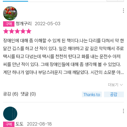
메뉴
청개구리
2022-05-03
장애인에 대해 좀 이해할 수 있게 된 책이다.나는 다리를 다쳐서 약 한
달간 깁스를 하고 산 적이 있다. 일은 해야하고 갈 길은 막막해서 주로
택시를 타고 다녔는데 택시를 천천히 탄다고 화를 내는 운전수 아저
씨를 만난 적이 있다. 그때 장애인들에 대해 좀 생각해 볼 수 있었다.
계단 하나가 얼마나 부담스러운지 그때 깨달았다. 시간의 소모뿐 아
니라 감정적 소모까지... 나는 다리가 나아 지금은 비장애인으로 살지
더보기
만 장애인으로 남은 생을 살아야 하는 이들에겐 정말 힘들 것 같았다.
공감 (
6
)
댓글 (0)
장애인이 행복한 사회가 비장애인도 행복한 사회인 것을 알고 장애인
에 대한 좀 더 체계적이고 마음을 헤아리는 변혁이 있기를 소망한다.
메뉴
도도
2022-08-18