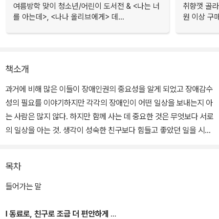
여름방학 맞이 청소년/어린이 도서전 & <나는 너
취향껏 골라
를 아는데>, <나나 올리브에게> 데...
원 이상 구
책소개
과거에 비해 많은 이들이 장애인권의 중요성을 알게 되었고 장애감수
성의 필요를 이야기하지만 각각의 장애인이 어떤 일상을 보내는지 아
는 사람은 많지 않다. 하지만 함께 사는 데 중요한 것은 무엇보다 서로
의 일상을 아는 것. 생각이 성숙한 친구보다 힘들고 좋았던 일을 시시
콜콜 털어놓을 수 있는 친구가 곁이 되고 위안이 된다.
목차
그래서 이 책은 인권과 감수성보다 장애인의 일상에 주목한다. 가장
많은 시간을 보내는 집과 동네에서 장애인 가족에게 필요한 것은 무
들어가는 말
엇이며 장애인 친구와 여행을 가거나 식사 약속을 잡으며 한번쯤 고
려해야 할 것이 무엇인지. 직장에서 장애인 동료와 함께 일하며 가져
Ⅰ 동료로, 친구로 조금 더 편안하게