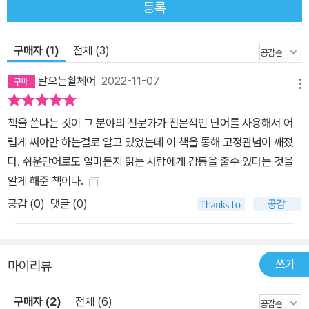
등록
하지요. 안타깝게도 학교나 직장에서는 여전히 장애인을 만나기 어렵
습니다. 장애에 대한 논의의 기회도 턱없이 부족하고요. 그렇기에 장
애인이 되면 돌이킬 수 없이 이전과는 다른 삶을 살아야 하는데, 그때
구매자 (1)
전체 (3)
참고할 만한 가이드를 찾기가 쉽지 않습니다. 저자가 전하는 동료와
날으는휠체어
2022-11-07
가족의 이야기 속에는 장애인의 삶을 먼저 살아 본 사람들의 목소리
메뉴
가 녹아 있습니다. 장애인이 되어 새롭게 마주한 직장과 집이 어떤 모
책을 쓴다는 것이 그 분야의 전문가가 전문적인 단어를 사용해서 어
습이었는지, 어떤 문제를 마주했고 어떻게 풀어 나갔으며 어떤 식의
렵게 써야만 하는걸로 알고 있었는데 이 책을 통해 고정관념이 깨졌
지원을 요구해야 했는지, 주변 사람들과는 어떻게 새롭게 관계 맺었
다. 쉬운단어로도 얼마든지 읽는 사람에게 감동을 줄수 있다는 것을
고 혼자 풀 수 없는 문제를 누구와 어떻게 해결했는지. 그렇기에 이 책
알게 해준 책이다.
은 장애인과 함께 살고자 하는 비장애인뿐 아니라 불현듯 찾아온 장
공감 (
0
)
댓글 (0)
애를 마주하며 앞으로 어떻게 살 것인지를 고민하는 이들에게도 작은
도움이 될 것입니다. 저자의 바람처럼 이 책을 시작으로, 그간 누구에
게도 불평하지 않고 감내해 오기만 했던 하찮은 불편들이 수면 위로
떠오르고 함께 해결해야 할 우리의 문제가 되기를 바랍니다.
쓰기
마이리뷰
구매자 (2)
전체 (6)