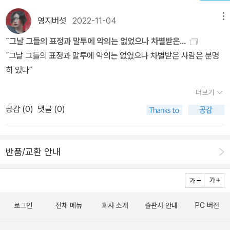
지점이었다.˝불편함과 소외, 부당함의 원인은 결코 장애 그 자체에 있
영지버섯
2022-11-04
메뉴
는 것이 아니라 사람이 처한 환경에 있다˝는 저자의 말에 공감한다.
학생들도 충분히 볼 수 있는 책이니, 장애와 관련한 주제를 다룰 때 여
˝그날 그들의 표정과 말투에 악의는 없었으나 차별받은...
러 모임에서 읽고 이야기 하기에도 좋은 책같다.
˝그날 그들의 표정과 말투에 악의는 없었으나 차별받은 사람은 분명
히 있다˝
더보기
공감 (
0
)
댓글 (0)
반품/교환 안내
로그인
전체 메뉴
회사 소개
출판사 안내
PC 버전