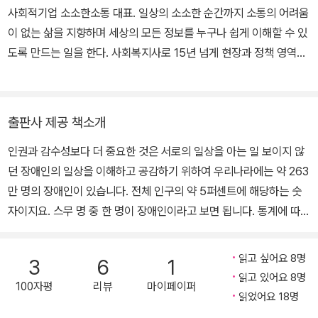
사회적기업 소소한소통 대표. 일상의 소소한 순간까지 소통의 어려움
이 없는 삶을 지향하며 세상의 모든 정보를 누구나 쉽게 이해할 수 있
도록 만드는 일을 한다. 사회복지사로 15년 넘게 현장과 정책 영역을
오가다가 「발달장애인 권리보장 및 지원에 관한 법률」 시행 준비 과정
에 참여하면서 쉬운정보의 필요성과 부재를 깨닫고 2017년 4월에
창업했다. 이후 한국장애인개발원·한국장애인고용공단·법원행정처·
출판사 제공 책소개
국립중앙박물관·서울시립미술관·카카오·우아한형제들 등과 협업하며
인권과 감수성보다 더 중요한 것은 서로의 일상을 아는 일 보이지 않
장애인 정책 종합 계획·쉬운 법률 용어 사전·쉬운 전시 해설·앱 사용
던 장애인의 일상을 이해하고 공감하기 위하여 우리나라에는 약 263
설명서 등을 제작했다. 『장애인과 함께 사는 법』 『학교 가는 길이 너
만 명의 장애인이 있습니다. 전체 인구의 약 5퍼센트에 해당하는 숫
무 멀어』 『장애를 왜 이해해야 할까요?』 『누군가의 곁에 있기』(공저)
자이지요. 스무 명 중 한 명이 장애인이라고 보면 됩니다. 통계에 따르
『공부가 인생에 무슨 쓸모인지 묻는다면?』(공저) 『사회적경제로 사
면 초등학생 인구도 전체 인구의 약 5퍼센트입니다.(통계청, 2021)
회복지 하기』(공저)를 썼다.
그런데 왜 길을 가다 보면 초등학생은 보여도 장애인은 좀처럼 보이
읽고 싶어요 8명
3
6
1
지 않을까요? 사회생활하는 장애인이 많지 않기 때문입니다. 우리나
읽고 있어요 8명
100자평
리뷰
마이페이퍼
라 장애인 중 약 99퍼센트가 대부분의 시간을 집에서 보냅니다.(202
읽었어요 18명
0년 장애실태조사) 우리 사회가 아직 장애인과 비장애인이 동등하게