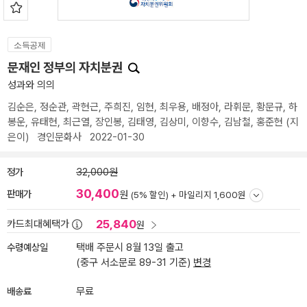
소득공제
문재인 정부의 자치분권
성과와 의의
김순은
,
정순관
,
곽현근
,
주희진
,
임현
,
최우용
,
배정아
,
라휘문
,
황문규
,
하
봉운
,
유태현
,
최근열
,
장인봉
,
김태영
,
김상미
,
이향수
,
김남철
,
홍준현
(지
은이)
경인문화사
2022-01-30
정가
32,000원
30,400
판매가
원
(5% 할인) +
마일리지 1,600원
25,840
카드최대혜택가
원
수령예상일
택배 주문시 8월 13일 출고
(중구 서소문로 89-31 기준)
변경
배송료
무료