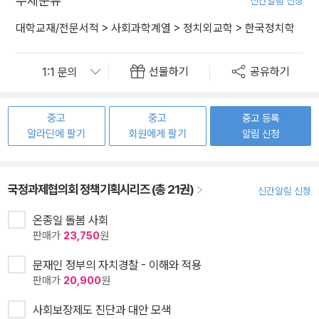
주제분류
신간알림 신청
대학교재/전문서적
>
사회과학계열
>
정치외교학
>
한국정치학
선물하기
공유하기
중고
중고
중고 등록
알라딘에 팔기
회원에게 팔기
알림 신청
국정과제협의회 정책기획시리즈 (총 21권)
신간알림 신청
온종일 돌봄 사회
판매가
23,750
원
문재인 정부의 자치경찰 - 이해와 적용
판매가
20,900
원
사회보장제도 진단과 대안 모색