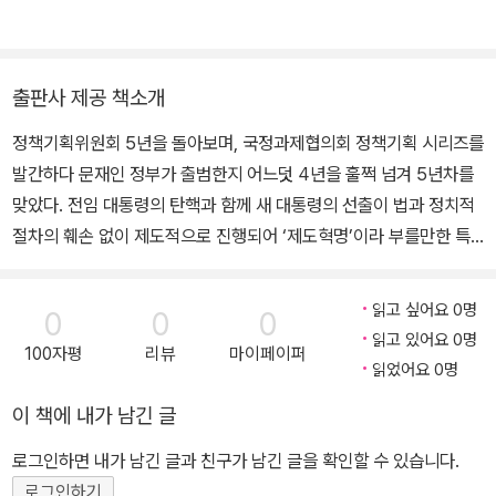
위원장 등 역임 현재 대통령소속 자치분권위원회 제1전문위원회 위
며, 한국정책분석평가학회장을 역임하였다. 주요 연구 분야는 지방행
원장·행정안전부 자치분권 사전협의자문단 자문위원·법제처 법령해
정체제, 지방자치, 지역경제산업분석, 고등교육 국제화 등이다. 저서
석심의위원회 위원·국회입법지원위원·전국시장군수구청장협의회 정
로는 『2025 인구보고서: 대한민국 인구 대전환이 온다』(공저, 202
책자문위원·서울시지방분권협의회 등 위원 대통령 표창, 홍조근정훈
출판사 제공 책소개
5), 『문재인 정부의 자치분권: 성과와 의의』(공저, 2021), Landsca
장 사법시험, 변호사시험, 공무원시험 등 각종 시험위원 현재 연세대
정책기획위원회 5년을 돌아보며, 국정과제협의회 정책기획 시리즈를
pe of Transnational Education in Korea: Challenges and Op
학교 법학전문대학원 교수(행정법·지방자치법·건축행정법 담당) 주
발간하다 문재인 정부가 출범한지 어느덧 4년을 훌쩍 넘겨 5년차를
portunities(2021), 『다산의 행정개혁: 현대적 해석과 평가』(공편,
요 저서·논문 Gemeindliche Planungshoheit und uberortliche
맞았다. 전임 대통령의 탄핵과 함께 새 대통령의 선출이 법과 정치적
2010), 『한국의 지방분권』(공저, 2003), 『21세기 한국 지방자치의
Planungen(Peter Lang, 1998) 북한의 법체계, 9인 공저(집문당,
절차의 훼손 없이 제도적으로 진행되어 ‘제도혁명’이라 부를만한 특
비전을 말한다』(공저, 2002) 등이 있다.
2004) 지방자치법주해, 58인 공저(박영사, 2004) Kommunalre
별한 정치과정이었다. 2017 선거 이후 대통령 취임과 함께 국정기획
cht und Kommunalpraxis in Deutschland und Korea, Volker
자문위원회가 출발해 100대 국정과제를 선별하면서 문재인 정부의
Ronge(Hrsg.)(Trier 2005) 법학개론, 9인 공저(법원사, 2002)
읽고 싶어요 0명
0
0
0
정치 일정이 시작되었다. 정책기획위원회는 지난 5년간 대통령 직속
읽고 있어요 0명
법학입문, 11인 공저(박영사, 2011) 도시재생 실천하라, 28인 공저
100자평
리뷰
마이페이퍼
기구로서 폭넓은 국정자문 활동을 해왔다. 정책기획위원회의 주된 일
읽었어요 0명
(미세움, 2014) 행정법 강론(제8판, 박영사, 2022) 행정법 강론 사
은 국정과제 전반을 점검하고 대통령에게 필요한 내용들을 보고하는
례연습(제4판, 박영사, 2022) 지방자치단체의 계획고권과 국가의
이 책에 내가 남긴 글
일이다. 정책기획위원회가 출간하는 이번 단행본 시리즈의 내용들은
공간계획 지방자치단체간의 갈등완화를 위한 계획법상의 원칙 국가
정부나 정책기획위원회의 공식 입장이라 할 수 없고 다만, 정책기획
로그인하면 내가 남긴 글과 친구가 남긴 글을 확인할 수 있습니다.
의 직무감독소홀로 인한 국가배상책임 건축허가의 법적 성질에 관한
위원회에서 지난 5년간 다양한 방식으로 논의된 정책담론들 가운데
로그인하기