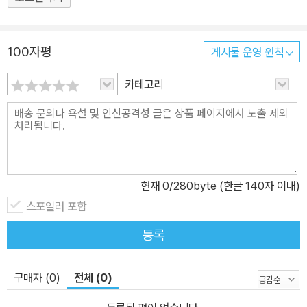
소고 기업도시에서의 사인을 위한 토지수용의 법적 문제 지방자치단
비교적 단행본으로 엮어내기에 수월한 것들을 모아 집필진들이 수정
체에 대한 감사의 법적 문제 갈등관리수단으로서의 공법상의 조정 U
하는 수고를 더한 것이다. 문재인 정부의 정책기획위원회에 모인 백
mweltschutz in der Risikogesellschaft 지방자치단체 국정참여
여 명의 정책기획위원들이 다양한 분야에서 국가의 미래를 고민했던
100자평
게시물 운영 원칙
의 공법적 과제 행정법상 신고의 법리 행정심판과 행정절차제도와의
흔적을 담아보자는 취지라 할 수 있다. 국정과제협의회 정책기획 시
조화방안 행정심판 재결의 실효성 강화방안 공기업의 재정건전성 보
카테고리
리즈 제12권 ‘문재인 정부의 자치분권’ 1988년 전부개정된 지방자치
장을 위한 법적 방안 탈원전을 위한 공론화위원회의 공법적 과제 독
법은 지방자치 휴면기를 끝내고 새롭게 재개하기 위한 제도적 기초였
일 연방주의와 연방주의개혁의 우리나라 지방분권개헌에의 시사점
다. 그럼에도 불구하고 당시 지방자치제도의 중요한 특징은 제도의
에너지법제의 평가와 과제 헌법상 지방자치권의 제도적 보장을 위한
불완전성에서 찾아야 한다. 지방자치의 재개를 강력하게 희망했던 야
수단으로서 지방자치단체 헌법소원 외 다수
당과 민주화 그룹은 완전한 제도를 성안하기보다는 불완전하더라도
제도의 시급성에 비중을 두었다. 그 결과 지방자치의 재개에 소극적
현재
0
/280byte (한글 140자 이내)
이었던 당시 내무부의 제안이 대부분 수용되었다. 32년 만에 개정되
스포일러 포함
었던 지방자치법은 문재인 정부의 국정과제, 자치분권위원회의 자치
등록
분권 종합계획과 시행계획의 많은 부문을 반영한 것이다. 따라서 지
방자치법의 전부개정으로 문재인 정부가 추진하였던 대부분의 과제
구매자 (0)
전체 (0)
가 제도화되는 결과로 이어졌다. 전부개정이었기 때문에 쟁점과 논의
도 그만큼 다양하고 광범위하게 이루어졌다. 논의의 막바지에 특례시