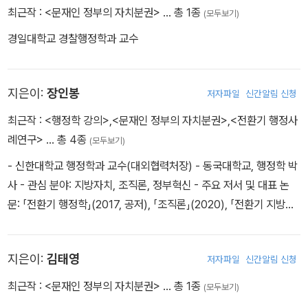
최근작 :
<문재인 정부의 자치분권>
… 총 1종
(모두보기)
경일대학교 경찰행정학과 교수
지은이:
장인봉
저자파일
신간알림 신청
최근작 :
<행정학 강의>
,
<문재인 정부의 자치분권>
,
<전환기 행정사
례연구>
… 총 4종
(모두보기)
- 신한대학교 행정학과 교수(대외협력처장) - 동국대학교, 행정학 박
사 - 관심 분야: 지방자치, 조직론, 정부혁신 - 주요 저서 및 대표 논
문: 「전환기 행정학」(2017, 공저), 「조직론」(2020), 「전환기 지방자
치론」(2017, 공저), 「블루오션리더십」(2008), 「지방경영의 이해」(2
006), “지방정부의 지역복지자원 연계·관리 기반 조성을 위한 이해
지은이:
김태영
저자파일
신간알림 신청
관계자 인식조사와 정책적 함의”(「한국지방자치연구」, 2020), “청소
년의 노동인권에 대한 인식조사와 지방정부에의 정책함의”(「한국정
최근작 :
<문재인 정부의 자치분권>
… 총 1종
(모두보기)
책연구」, 2019) - 주요 경력: (현) 대통령소속 자치분권위원회 위원,