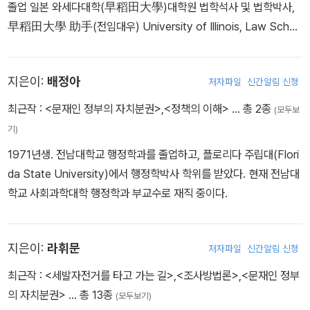
졸업 일본 와세다대학(早稻田大學)대학원 법학석사 및 법학박사,
早稻田大學 助手(전임대우) University of Illinois, Law Scho
ol, Visiting Scholar(2005) 九州大學 방문교수(일본 국제교류기
금초청, 2010) 동아대학교 법학전문대학원 원장(2019.06~2022.1
지은이:
배정아
저자파일
신간알림 신청
2.31.) [수상 경력] 동아학술상 수상(2005) 한국공법학회 신진학술
상 수상(2009) 동아대학교 최우수 강의교수상 수상(2003, 2008,
최근작 :
<문재인 정부의 자치분권>
,
<정책의 이해>
… 총 2종
(모두보
2011, 2014, 2020, 2022) 한국비교공법학회 우수논문상 수상(20
기)
18) [시험출제 경력] 변호사시험, 사법시험, 행정고시 출제 및 채점위
1971년생. 전남대학교 행정학과를 졸업하고, 플로리다 주립대(Flori
원 감정평가사, 공인노무사, 세무사 등 각종 자격시험 출제 및 채점위
da State University)에서 행정학박사 학위를 받았다. 현재 전남대
원 [기타 경력] (현)한국비교공법학회 고문(회장 역임) 한국공법학
학교 사회과학대학 행정학과 부교수로 재직 중이다.
회, 한국행정법학회, 한국지방자치법학회 부회장 국가 행정법제위원
회 위원 법제처 법령심사위원회 위원 부산광역시 공직자윤리위원회
위원장 부산광역시 행정심판위원회 위원장 대리 부산광역시 지방시
지은이:
라휘문
저자파일
신간알림 신청
대위원회 위원 부산지방노동위원회 공익심판위원 등 (전)대통령소속
최근작 :
<세발자전거를 타고 가는 길>
,
<조사방법론>
,
<문재인 정부
자치분권위원회 제2전문위원회 위원장, 국회입법자문위원, 행정안전
의 자치분권>
… 총 13종
부 정책자문위원, 교육부 양성평등심의회위원 등 역임 [저 서] 1. 현대
(모두보기)