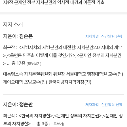
긋는 순간이 되었다. 이제는 제도화된 지방자치법을 중심으로 제도의
제1장 문재인 정부 자치분권의 역사적 배경과 이론적 기초
기본적 취지가 제대로 구현될 수 있도록 노력하는 과제가 남아 있다.
저자 소개
지은이:
김순은
저자파일
신간알림 신청
최근작 :
<지방자치와 지방분권의 대전환: 자치분권2.0 시대의 개막
>
,
<읍면동 민주화 어떻게 이룰 것인가?>
,
<문재인 정부의 자치분권
>
… 총 17종
(모두보기)
대통령소속 자치분권위원회 위원장 서울대학교 행정대학원 교수(전)
게이오대학 초빙교수(전) 한국지방자치학회장(전)
지은이:
정순관
저자파일
신간알림 신청
최근작 :
<한국의 자치경찰>
,
<문재인 정부의 자치분권>
,
<문재인 정
부의 자치경찰>
… 총 3종
(모두보기)