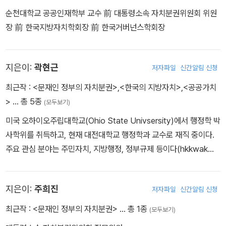
순천대학교 공공인재학부 교수 前 대통령소속 자치분권위원회 위원
장 前 한국지방자치학회장 前 한국거버넌스학회장
지은이:
곽현근
저자파일
신간알림 신청
최근작 :
<문재인 정부의 자치분권>
,
<한국의 지방자치>
,
<공공가치
>
… 총 5종
(모두보기)
미국 오하이오주립대학교(Ohio State Univsersity)에서 행정학 박
사학위를 취득하고, 현재 대전대학교 행정학과 교수로 재직 중이다.
주요 관심 분야는 주민자치, 지방행정, 정부규제 등이다(hkkwak@d
ju.kr).
지은이:
주희진
저자파일
신간알림 신청
최근작 :
<문재인 정부의 자치분권>
… 총 1종
(모두보기)