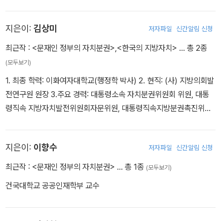
한국지방자치학회 연구부회장, 한국정책개발학회 부회장, 경기도교
육청 공적심사위원회 위원, 경기교육장학재단 이사, 경기지방노동위
지은이:
김상미
저자파일
신간알림 신청
원회 공익위원(조정위원), 의정부시지역사회보장협의체 민간공동위
최근작 :
<문재인 정부의 자치분권>
,
<한국의 지방자치>
… 총 2종
원장, (전) 신한대학교 교무처장, 경인행정학회 회장, 의정부시 성과
평가위원장
(모두보기)
1. 최종 학력: 이화여자대학교(행정학 박사) 2. 현직: (사) 지방의회발
전연구원 원장 3.주요 경력: 대통령소속 자치분권위원회 위원, 대통
령직속 지방자치발전위원회자문위원, 대통령직속지방분권촉진위원
회제1․제3 실무위원․지방의회 활성화 TF 및 연구위원 4. 대표 저술:
한국의 지방자치: 분권, 치리, 정책(공저, 2022, 법문사), 문재인정부
지은이:
이향수
저자파일
신간알림 신청
의 자치분권(공저, 2021, 조명문화사), 공직윤리 핸드북(공역, 2018,
조명문화사), 윤리역량(공역, 2018, 조명문화사)
최근작 :
<문재인 정부의 자치분권>
… 총 1종
(모두보기)
건국대학교 공공인재학부 교수