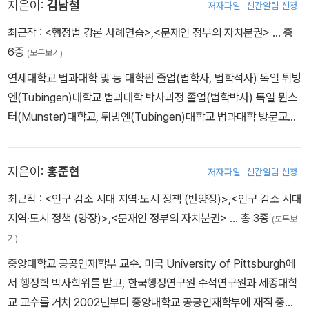
지은이:
김남철
저자파일
신간알림 신청
최근작 :
<행정법 강론 사례연습>
,
<문재인 정부의 자치분권>
… 총
6종
(모두보기)
연세대학교 법과대학 및 동 대학원 졸업(법학사, 법학석사) 독일 튀빙
엔(Tubingen)대학교 법과대학 박사과정 졸업(법학박사) 독일 뮌스
터(Munster)대학교, 튀빙엔(Tubingen)대학교 법과대학 방문교수
한국비교공법학회 회장. 한국지방자치법학회 회장 역임 현재 한국공
법학회·한국행정법학회·한국지방자치법학회·한국토지공법학회·한국
지은이:
홍준현
저자파일
신간알림 신청
비교공법학회·입법이론실무학회 등 이사 중앙행정심판위원회 위원·
부산광역시 행정심판위원회 위원·울산광역시 행정심판위원회 위원·
최근작 :
<인구 감소 시대 지역·도시 정책 (반양장)>
,
<인구 감소 시대
대통령소속 지방분권촉진위원회 및 지방자치발전위원회 실무위원·부
지역·도시 정책 (양장)>
,
<문재인 정부의 자치분권>
… 총 3종
(모두보
산광역시 지방토지수용위원회 위원·부산고등검찰청 검찰시민위원회
기)
위원·부산지방검찰청 검찰시민위원회 위원·한국연구재단 인문사회연
중앙대학교 공공인재학부 교수. 미국 University of Pittsburgh에
구본부 사회과학단 전문위원·대한민국시도지사협의회 자문위원·감사
서 행정학 박사학위를 받고, 한국행정연구원 수석연구원과 세종대학
연구원 자문위원회 자문위원·법제처 행정법제 혁신 자문위원회 분과
교 교수를 거쳐 2002년부터 중앙대학교 공공인재학부에 재직 중이