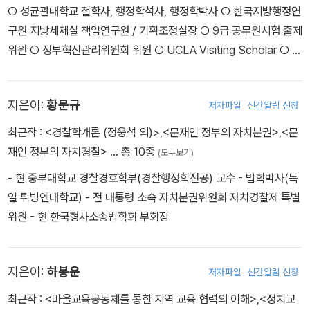
행정과 지방자치법, 세종출판사, 2002 2. 지방자치의 기초이론[번역
○ 성균관대학교 철학사, 행정학석사, 행정학박사 ○ 한국지방행정연
서], 동아대학교 출판부, 2006 3. 지방자치법 강의(제3판), 동아대
구원 지방세제실 책임연구원 / 기획조정실장 ○ 9급 공무원시험 출제
학교출판부, 2008 4. 행정법총론요해, 동아대학교출판부, 2009 5.
위원 ○ 정부혁신관리위원회 위원 ○ UCLA Visiting Scholar ○ 국
행정법주요판례집(상·하), 동아대학교출판부, 2009 6. 로스쿨 일본
민권익위원회 자체평가위원회 위원 ○ 경기도 경영평가위원회 위원
변호사시험 행정법 완전분석, 한국학술정보(주), 2011. 7. 지방자치
○ 경기도 행정혁신자문위원회 위원장 ○ 경기도 사회단체보조금심
법의 주요 쟁점, 동방출판사, 2014 8. 논점·판례 행정법총론, 법영사,
지은이:
황문규
저자파일
신간알림 신청
사위원회 위원 ○ 경기도 선진화위원회 위원 ○ 서울특별시 경영평가
2015 9. 행정법 종합연습, 동방출판사, 2016 10. 논점·판례 행정법
위원회 위원 ○ (현) (사)자치제도연구소 소장 ○ (현) 지방자치발전
최근작 :
<경찰학개론 (정웅석 외)>
,
<문재인 정부의 자치분권>
,
<문
총론(제2판), 법영사, 2019 [공 저] 1. 韓國憲法裁判所10年史,
위원회 자문위원 ○ (현) 경인행정학회 회장 ○ (현) 성결대학교 행정
재인 정부의 자치경찰>
… 총 10종
(모두보기)
日本 信仙社, 2000 2. 지방자치법 주해, 박영사, 2004 3. 부산의
학부 부교수
- 현 중부대학교 경찰경호학부(경찰행정학전공) 교수 - 법학박사(독
도시혁신과 거버넌스, 한국학술정보(주), 2008 4. 일본의 행정과 공
일 튀빙엔대학교) - 전 대통령 소속 자치분권위원회 자치경찰제 특별
공정책, 법문사, 2009 5. 分權改革下の地方自治法制の國際
위원 - 현 한국형사소송법학회 부회장
比較(일본서적), 有信堂, 2019 6. 행정법총론(1), 법영사, 2021.
지은이:
하봉운
저자파일
신간알림 신청
최근작 :
<마을교육공동체를 통한 지역 교육 협력의 이해>
,
<정치교