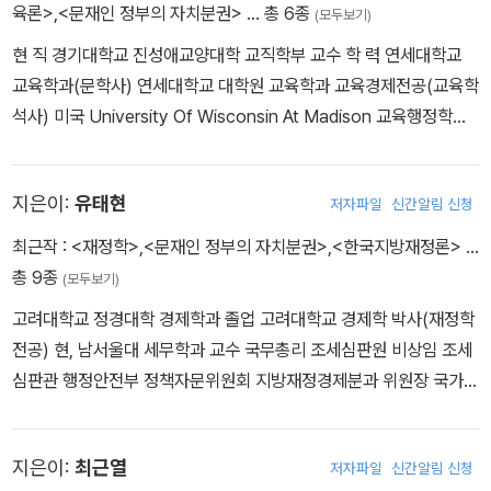
육론>
,
<문재인 정부의 자치분권>
… 총 6종
(모두보기)
현 직 경기대학교 진성애교양대학 교직학부 교수 학 력 연세대학교
교육학과(문학사) 연세대학교 대학원 교육학과 교육경제전공(교육학
석사) 미국 University Of Wisconsin At Madison 교육행정학과
(철학박사) 주요 경력 한국교육재정경제학회 회장 교육부-전국시도
교육감협의회 교육자치정책협의회 위원 지방교육행정기관 조직분석
지은이:
유태현
저자파일
신간알림 신청
진단 위원 주요 저서 교육법의 이해와 실제(공저, 교육과학사, 2022)
정치교육론(공저, 학지사, 2022) 교육재정학(공저, 학지사, 2014)
최근작 :
<재정학>
,
<문재인 정부의 자치분권>
,
<한국지방재정론>
…
연구 분야 교육재정, 지방교육자치, 교육법, 교육정책 등
총 9종
(모두보기)
고려대학교 정경대학 경제학과 졸업 고려대학교 경제학 박사(재정학
전공) 현, 남서울대 세무학과 교수 국무총리 조세심판원 비상임 조세
심판관 행정안전부 정책자문위원회 지방재정경제분과 위원장 국가보
훈부 자체평가위원회 위원 서울시 재정계획심의위원회 위원 세무사
시험 출제위원 전, 한국지방재정학회 회장 한국재정정책학회 회장 한
지은이:
최근열
저자파일
신간알림 신청
국지방세학회 회장 한국지방세협회 회장