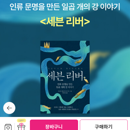
뒤로가
기
보관함담기
선물하기
장바구니
구매하기
선물하기