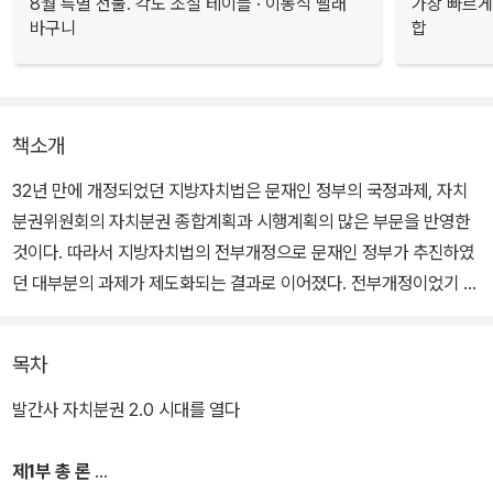
8월 특별 선물. 각도 조절 테이블 · 이동식 빨래
가장 빠르게
바구니
합
책소개
32년 만에 개정되었던 지방자치법은 문재인 정부의 국정과제, 자치
분권위원회의 자치분권 종합계획과 시행계획의 많은 부문을 반영한
것이다. 따라서 지방자치법의 전부개정으로 문재인 정부가 추진하였
던 대부분의 과제가 제도화되는 결과로 이어졌다. 전부개정이었기 때
문에 쟁점과 논의도 그만큼 다양하고 광범위하게 이루어졌다.
목차
논의의 막바지에 특례시에 관한 국회의원 간 이견이 커 입법화가 20
대 국회에서와 같이 좌초되는 것이 아닌가 하는 걱정의 순간도 있었
발간사 자치분권 2.0 시대를 열다
다. 그럼에도 불구하고 지방자치법의 전부개정안이 국회에서 의결됨
으로써 자치분권 2.0 시대를 열게 되었다. 지방자치 역사에 큰 획을
제1부 총 론