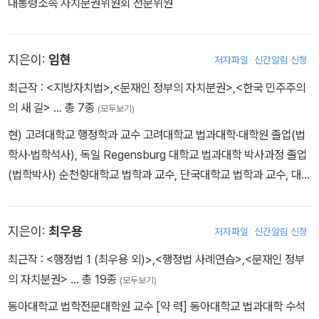
대통령소속 자치분권위원회 전문위원
지은이:
임현
저자파일
신간알림 신청
최근작 :
<지방자치법>
,
<문재인 정부의 자치분권>
,
<한국 민주주의
의 새 길>
… 총 7종
(모두보기)
현) 고려대학교 행정학과 교수 고려대학교 법과대학·대학원 졸업(법
학사·법학석사), 독일 Regensburg 대학교 법과대학 박사과정 졸업
(법학박사) 순천향대학교 법학과 교수, 단국대학교 법학과 교수, 대통
령 소속 자치분권위원회 위원, 자치분권 사전협의 자문단 위원, 지방
공기업정책위원회 위원, 변호사시험, 사법시험, 5급 공채시험, 국가
지은이:
최우용
저자파일
신간알림 신청
직 및 지방직 7급·9급 공채시험 출제위원
최근작 :
<행정법 1 (최우용 외)>
,
<행정법 사례연습>
,
<문재인 정부
의 자치분권>
… 총 19종
(모두보기)
동아대학교 법학전문대학원 교수 [약 력] 동아대학교 법과대학 수석