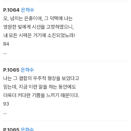
75
P.1064
은하수
그 생생한 빛살에서 겪은 날카로움 때문에,
오, 넘치는 은총이여, 그 덕택에 나는
만약 내 눈을 그분에게서 돌렸더라면
영원한 빛에게 시선을 고정하였으니,
나는 분명 눈이 멀어 버렸을 것이다.
내 모든 시력은 거기에 소진되었노라!
78
84
그래서 지금 기억하건대, 좀 더 대담하게
그 심오함 속에서 나는 보았노라,
나는 내 눈길을 유지하였고, 그리하여
우주에 흩어져 있는 모든 것들이
P.1065
은하수
마침내 무한한 가치에 이르게 하였다.
사랑에 의해 하나로 묶여 있는 것을.
나는 그 결합의 우주적 형상을 보았다고
81
87
믿는데, 지금 이런 말을 하는 동안에도
더욱더 커다란 기쁨을 느끼기 때문이다.
실질들과 우연들, 그리고 그 속성들이
93
모두 융합되어 있었으니, 지금 말하는 것은
단지 한 줄기 초라한 빛에 지나지 않는다.
그 순간이 나에게는, 아르고의 그림자를
90
포세이돈이 깜짝 놀라 바라본 위업 이후
P.1065
은하수