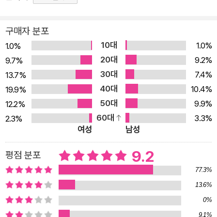
1곡)을 덧붙여 총 100곡이 된다. 총 1만 4,233행에 달하는
방대한 분량으로 놀라울 만큼 체계적이고 기하학적으로 저
구매자 분포
승 세계를 구축하였으며, 그곳에서 만난 수많은 영혼들의 고
10대
유한 삶의 애환을 생생하고 실감 나게 파노라마처럼 그려 보
1.0%
1.0%
20대
인다. 중세 유럽의 사상과 관념, 의식 세계가 총체적으로 집
9.2%
9.7%
30대
약되어 있는 고전 중의 고전으로, 중세를 마무리 짓는 르네
7.4%
13.7%
40대
상스와 함께 근대의 도래를 예고한 작품이기도 하다. 동시에
10.4%
19.9%
50대
모든 인간의 생생한 현실과 보편적인 삶의 모습을 비춰 주는
9.9%
12.2%
60대
거울이 된다. 윌리엄 블레이크, T. S. 엘리엇, 에즈라 파운드,
3.3%
2.3%
여성
남성
사뮈엘 베케트, 제임스 조이스 등 이후 많은 작가들에게 영
감을 주었으며, 그 외에도 수많은 시, 음악, 미술 작품에서
9.2
평점 분포
주요 레퍼토리가 되었다. 꼭 읽어야 할 동서양 고전을 꼽을
77.3%
때면 빠지지 않을 뿐만 아니라 해마다 각 대학의 권장 도서
13.6%
목록에서 높은 순위를 차지하지만, 그럼에도 『신곡』은 실제
0%
로는 읽기가 쉽지 않은 작품으로 유명하다. 너무 많은 함축
9.1%