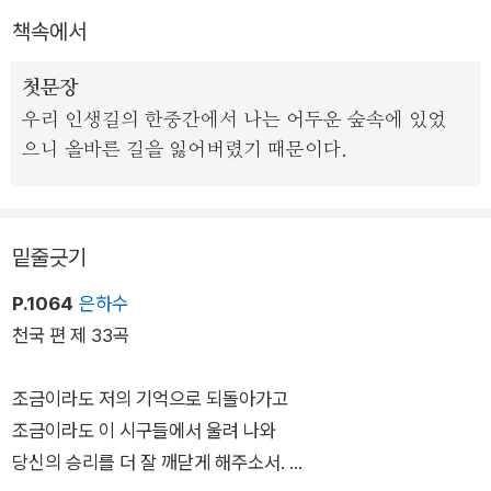
을 독자들에게 선보이고자 했다.
책속에서
『신곡』은 셰익스피어, 괴테와 함께 유럽 문학의 거장으로 꼽히는
첫문장
단테의 대표작으로, 단테의 저승 여행 이야기를 담고 있는 장편서
우리 인생길의 한중간에서 나는 어두운 숲속에 있었
사시다. 작가이자 주인공인 단테가 살아 있는 몸으로 일주일 동안
으니 올바른 길을 잃어버렸기 때문이다.
지옥과 연옥, 천국을 여행하며 보고 들은 것을 이야기하는 형식으
로 되어 있다.
밑줄긋기
총 1만 4,233행에 달하는 방대한 분량으로 놀라울 만큼 체계적
이고 기하학적으로 저승 세계를 구축하였으며, 그곳에서 만난 수
P.1064
은하수
많은 영혼들의 고유한 삶의 애환을 생생하고 실감 나게 파노라마
천국 편 제 33곡
처럼 그려 보인다. 중세 유럽의 사상과 관념, 의식 세계가 총체적
으로 집약되어 있는 고전 중의 고전으로, 중세를 마무리 짓는 르
조금이라도 저의 기억으로 되돌아가고
네상스와 함께 근대의 도래를 예고한 작품이기도 하다.
조금이라도 이 시구들에서 울려 나와
당신의 승리를 더 잘 깨닫게 해주소서.