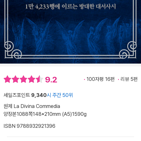
9.2
100자평 16편
리뷰 5편
세일즈포인트
9,340
시 주간 50위
원제 La Divina Commedia
양장본
1088쪽
148*210mm (A5)
1590g
ISBN 9788932921396