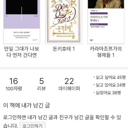
모두 새롭게 손보아 제작한 것으로, 특별히 귀스타브 도레의
『신곡』 삽화를 함께 수록하여 시각적인 풍요로움을 더하고
자 했다. 135점으로 이루어진 삽화를 모두 실었으며, 도레
가 그린 단테의 초상화 1점까지 총 136점을 수록했다. 김운
찬 교수의 전반적인 개역 작업으로 번역과 주석에 더욱 완성
도를 높였으며, 견고한 장정에 고급스러운 은박, 삽화를 활
만일 그대가 나보
돈키호테 1
카라마조프가의
용한 클래식한 표지로 <고전 중의 고전>의 가치에 걸맞은
다 먼저 간다면
형제들 1
책을 독자들에게 선보이고자 했다. 『신곡』은 셰익스피어, 괴
테와 함께 유럽 문학의 거장으로 꼽히는 단테의 대표작으로,
단테의 저승 여행 이야기를 담고 있는 장편서사시다. 작가이
읽고 싶어요 45명
16
5
22
읽고 있어요 24명
자 주인공인 단테가 살아 있는 몸으로 일주일 동안 지옥과
100자평
리뷰
마이페이퍼
읽었어요 38명
연옥, 천국을 여행하며 보고 들은 것을 이야기하는 형식으로
되어 있다. 세 개의 <노래 편cantica>, 즉 「지옥」, 「연옥」,
이 책에 내가 남긴 글
「천국」의 세 부분으로 구성되어 있으며, 각 노래 편은 모두 3
로그인하면 내가 남긴 글과 친구가 남긴 글을 확인할 수 있
3편의 <노래canto>로 되어 있고 맨 앞에다 서곡(「지옥」의
습니다.
로그인하기