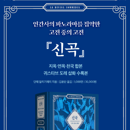
연옥의 문지기 카토는 정죄(淨罪)의 산에 오르는 것을 허락한다.
e)을 윌리엄 블랜차드 제롤드(William Blanchard Jerrold)와 공
천사들이 배로 영혼들을 연옥에 내려놓은 다음 떠나고, 단테와 베
동으로 작업했다. 삽화 180점이 들어간 이 작품은 큰 성공을 거
르길리우스는 험준한 영혼의 산을 오르며 파문당했던 영혼들, 죽
두었다. 특히 런던에서도 주로 가난에 찌든 지역들을 담은 삽화가
기 직전까지 회개를 미루다 갑작스럽게 죽음을 당한 자들을 만난
빈센트 반 고흐(Vincent van Gogh)의 관심을 끌었다. 도레를
다. 첫날 해가 질 무렵 베르길리우스의 고향 사람 소르델로가 그
닮고 싶어 한 반 고흐는 30여 년 후 런던의 뉴게이트 교도소를 묘
들을 아래로 안내하고, 제후들의 계곡에서 잠을 자고 일어나자 하
사한 도레의 판화를 바탕으로 교도소 안마당을 그리기도 했다. 훗
늘에서 루치아가 내려와 연옥의 문 앞까지 인도한다. 연옥의 첫째
날 파블로 피카소(Pablo Picasso)도 도레의 세밀한 선과 터치
둘레에는 성모 마리아와 다윗, 트라야누스 황제 등 겸손의 일화들
에 매혹되었다고 밝혔다. 이처럼 도레는 19세기 유럽에서 가장
이 부조된 흰 대리석 절벽이 있고, 교만의 죄를 지은 영혼들이 등
유명한 판화가이자 삽화가였다. 그는 삽화가로서 승승장구했고
에 바위를 짊어지고 온다. 질투의 죄인들이 벌받고 있는 둘째 둘
그럴수록 작품 의뢰가 빗발쳐 존 밀턴의 『실낙원』(Paradise Lo
레를 지나, 오후 3시경 석양 햇살을 마주 보며 셋째 둘레로 올라
st)등의 작품에 삽화를 그렸다. 문학 작품에 생명을 불어넣은 도
가 분노의 죄인들이 벌받고 있는 짙은 연기 속을 뚫고 나아간다.
레는 ‘근대 일러스트의 아버지’ ‘19세기의 카라바조’라는 평가를
한밤중이 되자 두 시인 앞으로 나태의 죄를 지은 영혼들이 빠르게
받는다. 1870년대 들어서는 회화와 조각 작업도 시작했으며 런
달려가며 죄를 씻는다. 다섯째 둘레에는 탐욕으로 인색했던 영혼
던으로 이주해 작품 활동을 하며 여생을 보냈다. 도레의 작품은
들이 땅바닥에 엎드려 속죄하고 있다. 로마 시대의 시인 스타티우
텍스트의 보조적인 역할에 머물던 삽화를 한 차원 승화시킴으로