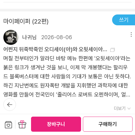
그리스 로마 신화는 기본, 기독교 성경의 내용 등, 이 책에
인용된 배경 지식은 방대하였다. 주석 아니라면 아예 글자
읽기에 지나지 않았을 것이다.이 책이 단테 알리기에리 한
쓰기
마이페이퍼 (22편)
사람이 쓴 것이라니 그의 방대한 독서양과 지식의 깊이에 놀
나귀님
2026-08-06
메뉴
랄 따름이다. 그것도 30대에 이 책을 쓸 생각을 하였고 완결
하였다니. 아마 그가 순탄한 일생을 보내었어도 이런 대작이
어쩐지 뒤죽박죽인 오디세이(아)와 오뒷세이아...
나올 수 있었을까. 피렌체에서 영구 추방령이 내려져 다시
며칠 전부터인가 알라딘 바탕 메뉴 한편에 '오뒷세이아'라는
돌아올 시에는 화형에 처한다는 선고를 받았고 그렇게 떠돌
붉은 링크가 생겨난 것을 보니, 이제 막 개봉했다는 할리우
이 생활이 시작되어 끝내 고국 피렌체로 돌아오지 못하고 세
드 블록버스터에 대한 사람들의 기대가 보통은 아닌 듯하다.
상을 떠났다. 대신 그는 이런 대작을 남겼다.2. 지난 주에 모
하긴 지난번에도 원자폭탄 개발을 지휘했던 과학자에 대한
대학 박물관 대학에서 '서양 중세 세계지도의 그림기호 읽
영화를 만들어 전국민이 '줄리어스 로버트 오펜하이머, 얼마
기'라는 주제의 강의를 듣다가 알게 되었다, 13세기에서 14
뒤로가
나 좋았을까'를 외치게 했으니 그 영향력을 충분히 알 만하
기
더보기
세기로 넘어가는 시점에 영국에서 만들어진 세계지도인 헤
다.그래서인지 알라딘에서도 관련 도서 특별전 메뉴를 만들
공감 (
22
)
댓글 (0)
리퍼드 마파문디 (Hereford Mappa Mundi)를 보면, 지금
어 놓은 모양이다. 뭔가 싶어 클릭해 보니 영화 개봉에 맞춰
보관함담기
선물하기
장바구니
구매하기
의 지도 같은 지형적 정보를 주는 지도가 아니라 중세 세계
간행된 갖가지 해설서와 편역서가 나오고, 심지어 수년 전부