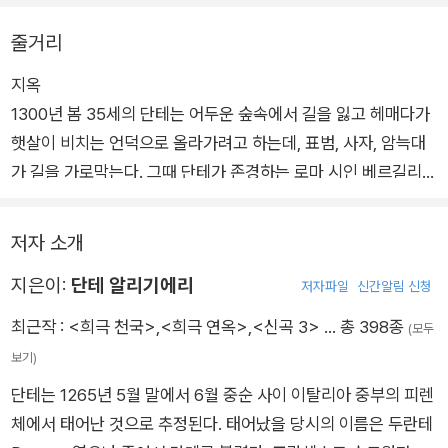
줄거리
지옥
1300년 봄 35세의 단테는 어두운 숲속에서 길을 잃고 헤매다가
햇살이 비치는 언덕으로 올라가려고 하는데, 표범, 사자, 암늑대
가 길을 가로막는다. 그때 단테가 존경하는 로마 시인 베르길리우
스가 나타나 언덕 위로 올라가기 위해서는 다른 길, 즉 저승 세계
를 거쳐 가야 한다고 말한다. 천국에서 베아트리체가 자신을 보살
저자 소개
핀다는 사실을 깨닫고 단테는 베르길리우스의 안내를 받아 저승
지은이:
단테 알리기에리
여행길을 떠난다. 지옥의 문을 지나자 선이나 악에도 무관심하고
저자파일
신간알림 신청
오직 자신만을 위해 살았던 나태한 자들이 왕벌과 파리, 벌레 들
최근작 :
<희극 천국>
,
<희극 연옥>
,
<신곡 3>
… 총 398종
(모두
에게 고통을 당하고 있다. 지옥의 제1원 림보에는 죄를 짓지 않았
보기)
고, 덕성은 있지만 그리스도를 몰랐거나, 세례를 받지 못하고 죽
단테는 1265년 5월 말에서 6월 중순 사이 이탈리아 중부의 피렌
은 순진한 어린아이들의 영혼이 있다. 육체적 고통은 없으나 천국
체에서 태어난 것으로 추정된다. 태어났을 당시의 이름은 두란테
에 가지 못해 괴로워하는 그들을 지나 제2원에 도착하자, 음란함