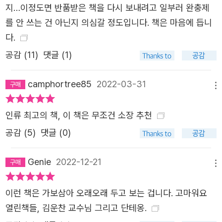
의 율동으로 수놓인 하늘의 황홀함 등을 마치 꿈에서 본 듯
지…이정도면 반품받은 책을 다시 보내려고 일부러 완충제
생생하게 구현하고 있다. 각 삽화 밑에는 해당 이미지에 맞
를 안 쓰는 건 아닌지 의심갈 정도입니다. 책은 마음에 듭니
는 본문의 구절을 캡션으로 넣어 이해에 도움이 되도록 했
다.
다. 단테의 시적인 상상력이 담긴 텍스트와 도레의 시각적
공감 (
11
)
댓글 (1)
상상력을 대비해 보는 것도 독자들에게 읽기의 즐거움을 한
층 더해 줄 것이다. 표지 역시 도레의 삽화를 활용했다. 아래
camphortree85
2022-03-31
메뉴
부터 지옥-연옥-천국에 이르는 삽화 이미지들을 표지 앞면
에 정교하게 배치하여 웅장하고 역동적인 느낌을 주었다. 또
인류 최고의 책, 이 책은 무조건 소장 추천
한 견고한 하드커버 장정에 전면 은박을 입혀 <고전 중의 고
공감 (
5
)
댓글 (0)
전>의 가치에 걸맞은 고급스러움을 강조하고자 했다.
Genie
2022-12-21
메뉴
이런 책은 가보삼아 오래오래 두고 보는 겁니다. 고마워요
열린책들, 김운찬 교수님 그리고 단테옹.