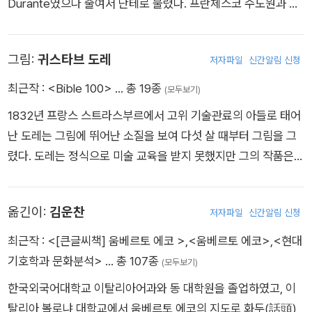
Durante였으나 줄여서 단테로 불렸다. 프란체스코 수도원과 도
과 애욕의 죄인들이 칠흑 같은 어둠 속에서 무섭게 휘몰아치는 바
미니쿠스 수도원에 출입하면서 철학과 신학을 공부하였고, 당시
람에 휩쓸려 다니는 벌을 받고 있다. 탐식의 죄를 지은 영혼들이
피렌체의 뛰어난 철학자이며 정치가였던 브루네토 라티니에게서
있는 제3원에 이르자, 피렌체 출신의 영혼 차코와 이야기를 나누
그림:
귀스타브 도레
저자파일
신간알림 신청
많은 가르침을 받았다. 1286~1287년에는 세계 최초의 대학이
며 피렌체의 미래에 대한 예언을 듣는다. 제4원에서는 낭비나 인
설립된 볼로냐에 체류하면서 여러 문인과 교류하고 새로운 사상
최근작 :
<Bible 100>
… 총 19종
색함의 죄를 지은 재물의 죄인들이 맞부딪치며 서로 모욕하고 있
(모두보기)
과 지식을 접하기도 했다. 단테는 로마 가톨릭 교황과 신성 로마
다. 제5원에는 분노의 죄인들이 스틱스 늪에서 흙탕물 속에 잠겨
1832년 프랑스 스트라스부르에서 고위 기술관료의 아들로 태어
제국 황제 사이의 오랜 갈등에서 비롯된 당파 싸움에 휘말려 공금
벌받고 있다. 스틱스 늪을 건너 천사들의 도움으로 하부 지옥에
난 도레는 그림에 뛰어난 소질을 보여 다섯 살 때부터 그림을 그
횡령과 부정부패 혐의로 기소되었고, 1302년에 벌금형과 공직을
들어선다. 제6원에는 영혼의 불멸을 부정했던 에피쿠로스와 그
렸다. 도레는 정식으로 미술 교육을 받지 못했지만 그의 작품은
금지한다는 선고를 받았다. 이때부터 단테의 망명 생활이 시작되
의 추종자들이 벌받고 있다. 베르길리우스는 기만이 무절제나 폭
유럽을 놀라게 하기 충분했다. 당시 유행하기 시작한 사실주의나
어 1321년 말라리아로 추정되는 열병에 걸려 사망할 때까지 이탈
력보다 더 아래의 지옥에서 더욱 커다란 형벌을 받는 이유에 대해
인상주의를 따르지 않고 ‘세밀한 묘사’ ‘극적인 구도’ ‘환상적·풍
리아의 여러 도시를 전전했다. 이러한 망명 생활은 단테의 삶과
설명한다. 제7원의 첫째 둘레에서 타인에게 폭력을 행사한 죄인
옮긴이:
김운찬
저자파일
신간알림 신청
자적 주제’를 활용한 그의 독특한 예술 세계에 대중이 열광했다. 1
문학에 많은 영향을 미쳤다. 『신곡』의 탄생에 결정적인 요인이 된
들이 펄펄 끓어오르는 피의 강물 플레게톤 속에 잠긴 채 벌받고
5세 때 그의 삽화가 들어간 『가르강튀아와 팡타그뤼엘』(Gargan
최근작 :
<[큰글씨책] 움베르토 에코 >
,
<움베르토 에코>
,
<현대
것은 베아트리체와의 만남이었다. 단테는 아홉 살에 베아트리체
있고, 둘째 둘레에선 자신의 육체와 재산에 폭력을 가한 자들이
tua and Pantagruel)이 출판되었을 정도이니 그 시대 도레의
기호학과 문화분석>
… 총 107종
(모두보기)
를 알게 되어 사랑에 빠지고, 9년 뒤 재회하면서 다시 사랑의 포
벌받고 있다. 셋째 둘레에선 신성(神聖)에 폭력을 가한 죄인들이
명성이 어땠는지 짐작할 수 있다. 책뿐만 아니라 주간지에도 삽화
로가 되었다. 스물네 살에 생을 마감한 베아트리체는 단테의 문학
한국외국어대학교 이탈리아어과와 동 대학원을 졸업하였고, 이
불타는 모래밭에서 불비를 맞고 있고, 가장자리 근처에선 베르길
를 그리기 시작한 도레는 16세가 되자 프랑스에서 가장 돈을 많
적 상상력을 통해 작품 속에서 완벽하고 이상적인 여인의 이미지
탈리아 볼로냐 대학교에서 움베르토 에코의 지도로 화두(話頭)