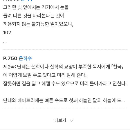
25세기가 흐른 것보다 깊은 잠이었다.
그러한 빛 앞에서는 거기에서 눈을
96
돌려 다른 것을 바라본다는 것이
허용되지 않는 불가능한 일이었으니,
그렇게 나의 마음은 완전히 정지된 채
102
꼼짝 않고 주의 깊게 응시하였는데,
응시할수록 더욱더 불타올랐다.
의지의 대상이 되는 선이 모두 그 안에
99
모여 있어, 거기에서 완전한 것도
P.750
은하수
그곳을 벗어나면 불완전한 것이 된다.
제2곡: 단테는 철학이나 신학의 교양이 부족한 독자에게 「천국」
105
이 어렵게 보일 수도 있다고 미리 말해 준다.
잘못하면 길을 잃고 헤맬 수도 있으므로 미리 돌아가라고 권한다.
단테와 베아트리체는 빠른 속도로 첫째 하늘인 달의 하늘에 도착
한다. 단테는 달의 얼룩처럼 보이는 것이 무엇 때문인지 질문하
고, 베아트리체는 신학과 철학, 물리학의 원리들을 들어 설명한
더보기
다.