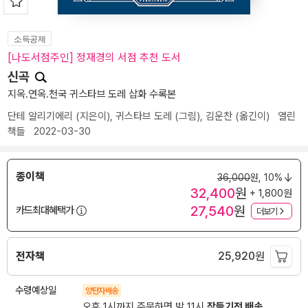
소득공제
[나도서점주인] 정재경의 서점 추천 도서
신곡
지옥.연옥.천국 귀스타브 도레 삽화 수록본
단테 알리기에리
(지은이),
귀스타브 도레
(그림),
김운찬
(옮긴이)
열린
책들
2022-03-30
종이책
36,000
원,
10%
32,400
원
+ 1,800원
27,540
원
카드최대혜택가
더보기
전자책
25,920
원
수령예상일
양탄자배송
오후 1시까지 주문하면 밤 11시
잠들기전 배송