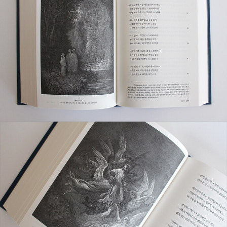
카차귀다이며, 단테는 그에게 자신의 미래 운명에 대해 알려 달라
고 부탁한다. 그는 단테가 힘겨운 망명 생활을 하게 될 것이며 베
로나의 칸그란데 델라 스칼라의 도움을 받을 것이라 예언하면서,
저승 세계를 두루 둘러본 다음 두려워 말고 모든 것을 그대로 시
로 적어 사람들에게 도움을 주라고 말한다. 여섯째 하늘 목성천에
서는 정의로운 영혼들이 날아다니며 처음에는 글자 모양을 이루
었다가, 다음에는 독수리의 형상으로 모인다. 그 영혼들은 여러
나라 군주들의 부패와 타락을 일일이 열거하며 비난한다. 일곱째
하늘 토성천에서 최고의 하늘까지 이어진 끝없이 높은 계단 위로
관조의 삶을 살았던 영혼들이 오르내리고 있다. 여덟째 하늘 항성
천으로 올라가, 아래의 일곱 행성과 함께 조그맣고 보잘것없는 지
구를 내려다본다. 그곳에서 단테는 그리스도가 내려오고, 성모 마
리아와 그리스도의 사도들이 나타나는 것을 본다. 성 베드로는 믿
음, 성 야고보는 희망, 성 요한은 사랑에 대해 설명해 준다. 아홉
째 하늘 원동천으로 올라간 단테는 처음으로 하느님이 있는 곳을
바라보는데, 너무나도 강렬한 빛에 눈을 감을 수밖에 없다. 베아