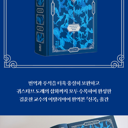
스와 함께 간 여섯째 둘레에서, 낭비의 죄를 지은 영혼들을 만난
써 작품 하나하나가 명화로서의 깊이와 울림을 가지며, 고전의 지
다. 천사의 안내로 일곱째 둘레에 도착하자, 호색의 영혼들을 만
평을 새롭게 열었다는 평가를 받는다.
난다. 해 질 무렵 천사는 세 시인에게 불길을 뚫고 지나가라고 인
도한다. 베아트리체를 상기시키는 말에 용기를 내어 단테는 불 속
으로 뛰어든다. 그리고 암벽 사이의 계단을 오르다가 잠을 자고,
세 시인은 마침내 지상 천국으로 올라간다. 에덴동산처럼 아름다
운 낙원을 거닐던 단테는 아름다운 여인 마텔다를 따라가 레테강
의 맞은편에 일곱 개의 촛대를 선두로, 스물네 명의 장로와 네 마
리 짐승의 호위를 받으면서 그리프스가 끄는 수레, 춤추는 여인
들, 노인들의 신비롭고 놀라운 행렬을 본다. 장로들의 노랫소리에
맞추어 천사들이 꽃을 뿌리는 가운데 베아트리체가 내려오고, 베
르길리우스는 사라진다. 베아트리체는 단테에게 오랫동안 올바
른 길을 벗어난 것에 대해 엄하게 꾸짖고, 단테는 부끄러움에 눈
물을 흘리며 죄를 고백한다. 마텔다는 단테를 레테의 강물 속에서
씻게 한다. 베아트리체는 일곱 여인을 앞세우고 단테와 스타티우
스, 마텔다와 함께 가면서 단테에게 앞날에 대한 예언들을 들려준