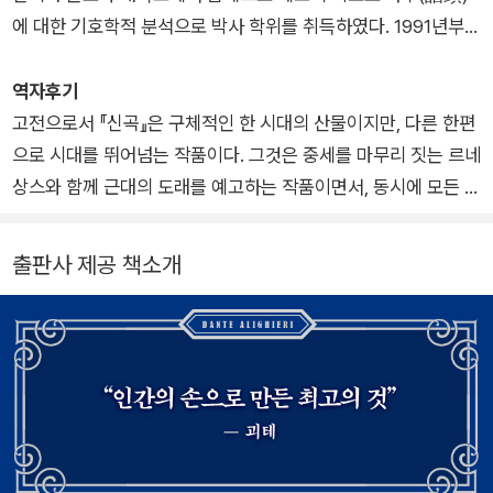
리우스가 단테의 허리에 감고 있던 밧줄을 낭떠러지 아래로 던지
이 버는 유명 삽화가가 되었다. 이후 그는 목판에 새길 원본 드로
로 승화된다. 『신곡』에서 베아트리체는 연옥의 산꼭대기에 있는
에 대한 기호학적 분석으로 박사 학위를 취득하였다. 1991년부터
고 절벽 아래에서 무시무시한 괴물 게리온이 떠오른다. 둘은 게리
잉을 그렸는데, 워낙 작품량이 많았기 때문에 160여 명의 판화가
지상 천국에서 단테를 맞이하고 천국으로의 여행을 안내하는 인
2022년까지 대구가톨릭대학교 교수로 재직하였고 지금은 명예
온의 등을 타고 제8원으로 내려간다. 열 개의 <악의 구렁>에서
들이 도레와 함께 일했다. 도레가 가장 왕성하게 활동한 1860년
물로 그려진다. 방랑의 고통과 괴로움, 삶의 고난 속에서 탄생한
교수다. 지은 책으로『현대 기호학과 문화 분석』, 『「신곡」 읽기의
역자후기
뚜쟁이와 유혹자, 아첨꾼, 돈을 받고 성직이나 신성한 물건을 거
이후에는 그의 삽화가 들어간 책이 일주일에 한 권씩 출판될 정도
『신곡』은 영원한 진리와 정의를 추구하는 시인의 열정을 가장 완
즐거움』, 『움베르토 에코』가 있고, 옮긴 책으로 단테의『신곡』,『향
고전으로서 『신곡』은 구체적인 한 시대의 산물이지만, 다른 한편
래한 죄인, 점쟁이와 예언자, 자신의 직위를 이용해 사리사욕을
였다. 특히 그가 그린 『돈키호테』(Don Quixote)의 삽화는 생생
벽하게 구현한 작품이다. 그런 만큼 단테의 개인적인 삶과 고뇌,
연』, 페트라르카의『칸초니에레』, 아리오스토의『광란의 오를란
으로 시대를 뛰어넘는 작품이다. 그것은 중세를 마무리 짓는 르네
채운 탐관오리, 위선자, 성물 도둑, 사기와 기만을 교사한 죄인,
한 묘사력으로 극찬을 받았다. 평생 1만 점 이상의 판화를 만들었
희망과 좌절이 고스란히 드러난다. 최초의 단테 학자 보카치오는
도』, 타소의『해방된 예루살렘』, 레오파르디의『노래들』, 에코의
상스와 함께 근대의 도래를 예고하는 작품이면서, 동시에 모든 인
종교나 정치에서 불화의 씨앗을 뿌린 자, 온갖 수단으로 다른 사
고 200권 이상의 책에 삽화를 그렸다. 책 중에는 400점 이상의
원제 <희극comedia> 앞에 <신성하다>는 의미의 형용사 divin
『논문 잘 쓰는 방법』, 『이야기 속의 독자』, 『일반 기호학 이론』,
간의 생생한 현실과 보편적인 삶의 모습을 비춰 주는 거울이 된
람을 속이거나 화폐를 위조한 자들을 본다. 지옥의 마지막 원에는
삽화가 들어간 것도 있다. 시인이자 문학비평가인 테오필 고티에
a를 붙였고, 1555년 베네치아에서 인쇄된 판본을 시작으로 La d
『문학 강의』, 칼비노의『우주 만화』, 『교차된 운명의 성』, 파베세
다.
온갖 배신자들이 코키토스 호수 속에 꽁꽁 얼어붙어 있다. 단테는
출판사 제공 책소개
(Theophile Gautier)는 도레를 ‘천재 소년’으로 불렀다. 도레는
ivina commedia(신곡)라는 제목으로 불리기 시작했다. 단테의
의『달과 불』, 『레우코와의 대화』, 『피곤한 노동』, 비토리니의『시
지옥의 가장 밑바닥 주데카에서 은혜를 배신한 영혼들이 루키페
프랑수아 라블레(Francois Rabelais), 오노레 드 발자크(Hono
다른 작품으로는 『새로운 삶』, 『농경시』, 『향연』 등이 있다.
칠리아에서의 대화』 등이 있다.
르에게 처참한 양상으로 벌받고 있는 것을 본다. 두 시인은 루키
re de Balzac), 존 밀턴(John Milton), 단테 알리기에리(Dante
페르의 몸에 매달려 지구의 중심을 지나고, 좁은 동굴을 통해 남
Alighieri), 애드거 앨런 포(Edgar Allan Poe) 등의 문학 작품에
반구를 향해 기어오른다. 마침내 동굴 입구에 이르러 하늘의 별들
독자적으로 구축한 양식의 삽화를 그렸다. 그의 삽화들은 그 자체
을 보게 된다.
가 훌륭한 미술 작품이었다. 1867년에는 런던에서 대규모 전시
회를 열었고, 이는 도레 화랑을 여는 계기가 되었다. 도레는 1869
연옥
년 런던의 풍경을 담은 『런던: 순례여행』(London a pilgrimag