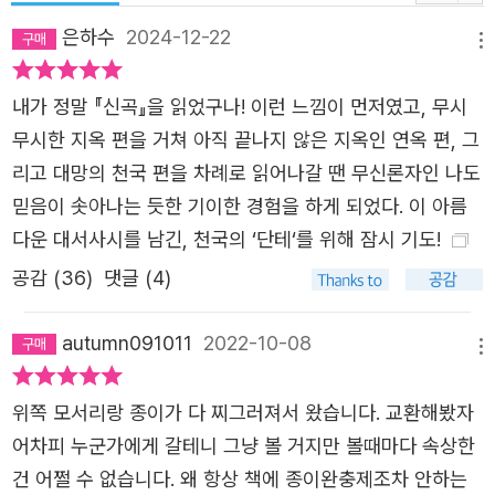
면서, 이를 계기로 전반적인 개역 작업에 몰두했다. 단테의
은하수
2024-12-22
원전을 다시 한번 확인하면서 학자들의 다양한 견해를 점검
메뉴
하고 대조하며 수정 작업을 했으며, 곳곳에 흩어져 있는 3,0
내가 정말 『신곡』을 읽었구나! 이런 느낌이 먼저였고, 무시
00여 개의 역주들을 꼼꼼히 보완하였다. 기존에 지옥편, 연
무시한 지옥 편을 거쳐 아직 끝나지 않은 지옥인 연옥 편, 그
옥편, 천국편 3권으로 분권되어 있던 것을 한 권으로 합쳤으
리고 대망의 천국 편을 차례로 읽어나갈 땐 무신론자인 나도
며, 3행 연구(聯句)의 시로 이루어진 이탈리아어 원문대로
믿음이 솟아나는 듯한 기이한 경험을 하게 되었다. 이 아름
3행씩 연을 띄워 편집했다. 또한 이번 판에는 특별히 『신곡』
다운 대서사시를 남긴, 천국의 ‘단테‘를 위해 잠시 기도!
의 삽화 중 가장 유명한 귀스타브 도레Gustave Doré(183
2~1883)의 삽화를 수록했다. 지옥 75점, 연옥 42점, 천국
공감 (
36
)
댓글 (4)
18점으로 이루어진 135점의 삽화를 모두 실었으며, 도레가
그린 단테의 초상화 1점까지 총 136점을 수록했다. 특유의
autumn091011
2022-10-08
메뉴
세밀한 묘사력과 극적인 구도로 고전이 지닌 상상력의 세계
를 생생하게 묘사하는 도레의 화풍은 『신곡』을 만나 그 절정
위쪽 모서리랑 종이가 다 찌그러져서 왔습니다. 교환해봤자
에 이른다. 거장의 정교한 필치로 도레는 지옥의 형별의 온
어차피 누군가에게 갈테니 그냥 볼 거지만 볼때마다 속상한
갖 참혹한 광경들, 저승에서 마주친 유명한 인물들, 천사들
건 어쩔 수 없습니다. 왜 항상 책에 종이완충제조차 안하는