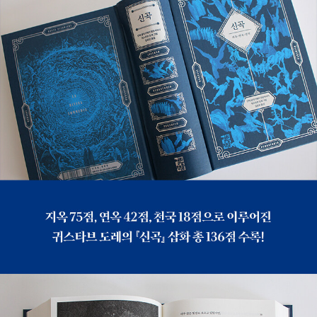
다. 단테는 에우노 강물을 마시고, 완전히 깨끗한 몸으로 별들을
향해 오를 준비를 마친다.
천국
눈부신 빛과 아름다운 노래 속에 베아트리체는 하늘들을 응시하
고, 단테는 베아트리체를 응시한 채 하늘로 날아오른다. 단테와
베아트리체는 빠른 속도로 달의 하늘, 즉 월천(月天)에 도착한
다. 순결의 서원(誓願)을 하였지만 타인의 폭력으로 인해 서원을
완전히 채우지 못한 영혼들을 만난다. 수성의 하늘에서 유스티니
아누스 황제처럼 이 세상에서 큰 뜻을 품고 일했던 영혼들을 만난
다. 셋째 하늘 금성천에서는 사랑에 사로잡혔던 영혼들을 만나고,
넷째 하늘 태양천에서는 철학과 신학 분야에서 이름을 떨쳤던 영
혼들을 만난다. 단테는 새삼스럽게 인간의 어리석음을 깨닫는다.
다섯째 하늘 화성천에서는 믿음을 위해 싸웠던 영혼들이 십자가
형태를 이루며 눈부시게 빛난다. 영혼 중 하나는 단테의 고조부