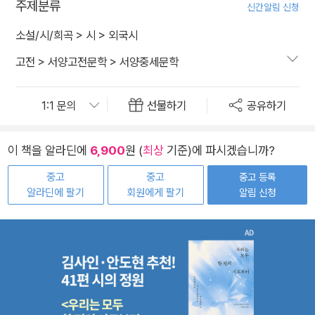
주제분류
신간알림 신청
소설/시/희곡
>
시
>
외국시
고전
>
서양고전문학
>
서양중세문학
선물하기
공유하기
이 책을 알라딘에
6,900
원 (
최상
기준)에 파시겠습니까?
중고
중고
중고 등록
알라딘에 팔기
회원에게 팔기
알림 신청