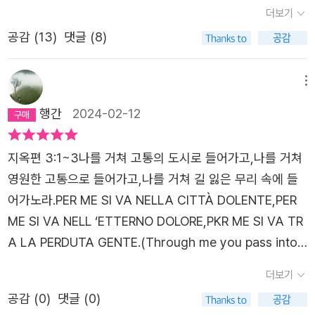
란책 한권으로 나온 것이다.신곡에 대한 접근성이 떨어졌던
더보기
것은 그 내용이 어렵게 쓰여있어서 한 페이지 넘어가는데 오
공감 (
13
)
댓글 (8)
래 걸리는 그런 책이었기 때문도 아니었다. 그것으로 치자면
나에게는 차라리 니체의 <짜라투스트라는 이렇게 말했다>
의 경우 더 했다. 그럼 왜 신곡을 이제서야 읽게 되었을까. 아
메뉴
마 알라딘에서 같이 읽어봅시다 분위기가 아니었다면 더 늦
행간
2024-02-12
어졌을지도 모르겠다. 시의 형태로 쓰여져 있어 오히려 읽기
에 어렵지 않고 문장이 아름답기조차 하다. 신곡 읽기에 넘
지옥편 3:1~3나를 거쳐 고통의 도시로 들어가고,나를 거쳐
어야 할 진짜 벽이라면 바로 역사적인 배경 상식이었다. 이
영원한 고통으로 들어가고,나를 거쳐 길 잃은 무리 속에 들
탈리아라는 남의 나라의 정치, 역사, 문화에 대한 배경 지식
어가노라.PER ME SI VA NELLA CITTÀ DOLENTE,PER
을 웬만큼 갖고 있지 않은 한 아마도 신곡의 본문 보다는 주
ME SI VA NELL ‘ETTERNO DOLORE,PKR ME SI VA TR
석 읽는데 더 시간을 들였을 독자가 나 뿐 만은 아니었을 것
A LA PERDUTA GENTE.(Through me you pass into t
이다. 같은 이름 아래 1세 2세 3세 등으로 달라지는 황제, 교
he city of woe:Through me you pass into eternal pa
더보기
황의 이름들, 이탈리아가 이탈리아 라는 하나의 나라로 통일
in:Through me among the people lost for aye.)
되기 전 수십개 나라로 존재하던 시절부터의 역사와 정치,
공감 (
0
)
댓글 (0)