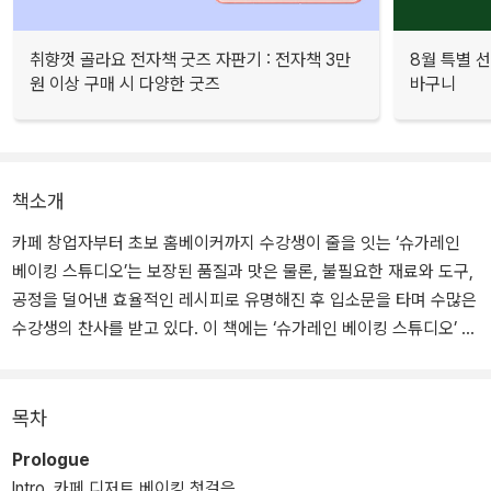
취향껏 골라요 전자책 굿즈 자판기 : 전자책 3만
8월 특별 선
원 이상 구매 시 다양한 굿즈
바구니
책소개
카페 창업자부터 초보 홈베이커까지 수강생이 줄을 잇는 ‘슈가레인
베이킹 스튜디오’는 보장된 품질과 맛은 물론, 불필요한 재료와 도구,
공정을 덜어낸 효율적인 레시피로 유명해진 후 입소문을 타며 수많은
수강생의 찬사를 받고 있다. 이 책에는 ‘슈가레인 베이킹 스튜디오’ 인
기 클래스 메뉴이자 최신 트렌드를 반영한 47가지 디저트 레시피가
담겨있다.
목차
‘슈가레인 베이킹 스튜디오’ 대표이자 이 책의 저자인 조한빛 파티시
Prologue
에는 ‘효율성’을 중요하게 생각한다. 치열한 오프라인 매장 환경에서
Intro. 카페 디저트 베이킹 첫걸음