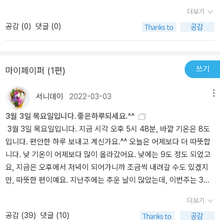
더보기
공감 (
0
)
댓글 (0)
쓰기
마이페이퍼 (1편)
서니데이
2022-03-03
메뉴
3월 3일 목요일입니다. 좋은하루되세요.^^
3월 3일 목요일입니다. 지금 시각 오후 5시 48분, 바깥 기온은 8도
입니다. 편안한 하루 보내고 계신가요.^^ 오늘은 어제보다 더 따뜻합
니다. 낮 기온이 어제보다 많이 올라갔어요. 낮에는 9도 정도 되었고
요, 지금은 오후에서 저녁이 되어가니까 조금씩 내려갈 수도 있겠지
만, 따뜻한 편이예요. 지난주에는 추운 날이 많았는데, 이번주는 3월
이 되어서인지 달라지네요. 어제 뉴스를 보니까, 오늘과 내일까지는
더보기
따뜻하지만, 다시 그 다음날에는 아침 기온이 영하로 내려갈 거라고
공감 (
39
)
댓글 (10)
했었어요. 12시 뉴스에서 서울은 11도까지, 그리고 남쪽 지역은 기온