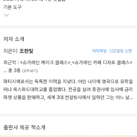
꼭 필요한, 현실적인 레시피를 제공하고자 노력하는 그는 이 책의 구
기본 도구
성에도 신경을 많이 썼다. 우리나라의 경우 디저트 트렌드가 워낙 빠
르게 변화하기 때문에 많은 홈베이커와 디저트 소비자들은 언제나 새
로운 것을 찾는다. 이에 발 빠르게 대처할 수 있도록 최신 트렌드를 반
영해 지금 핫하고, 앞으로도 꾸준하게 주목받을 인기 디저트 레시피
저자 소개
만 수록했다.
지은이:
조한빛
저자파일
신간알림 신청
최근작 :
<슈가레인 케이크 클래스>
,
<슈가레인 카페 디저트 클래스>
… 총 3종
(모두보기)
파티시에로서는 독특한 이력을 지녔다. 어린 나이에 영국으로 유학을
떠나 옥스퍼드대학교를 졸업했다. 전공을 살려 증권사에 입사해 금리
파생 상품을 판매하고, 세계 3대 컨설팅사에서 일하던 그는 어느 날
회사를 그만두고 파티시에가 되기 위해 나카무라 아카데미에 등록한
다. 그 후에 차례로 에꼴 르노뜨르, 벨루에 꽁세이에서 제과 과정을 수
료했다. 직업을 바꾼 이유는 ‘손으로 만드는 것들을 좋아해서’였지만,
출판사 제공 책소개
단지 예쁘고 맛있는 디저트를 만드는 것에서 그치지 않았다. 전직 컨