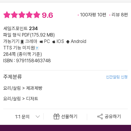
9.6
100자평 10편
리뷰 8편
세일즈포인트
234
파일 형식 PDF(175.92 MB)
가능기기
크레마
PC
IOS
Android
TTS 기능 미지원
284쪽 (종이책 기준)
ISBN : 9791158463748
주제분류
신간알림 신청
요리/살림
>
제과제빵
요리/살림
>
디저트
선물하기
공유하기