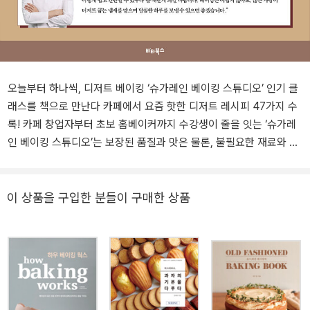
오늘부터 하나씩, 디저트 베이킹 ‘슈가레인 베이킹 스튜디오’ 인기 클
래스를 책으로 만난다 카페에서 요즘 핫한 디저트 레시피 47가지 수
록! 카페 창업자부터 초보 홈베이커까지 수강생이 줄을 잇는 ‘슈가레
인 베이킹 스튜디오’는 보장된 품질과 맛은 물론, 불필요한 재료와 도
구, 공정을 덜어낸 효율적인 레시피로 유명해진 후 입소문을 타며 수
많은 수강생의 찬사를 받고 있다. 이 책에는 ‘슈가레인 베이킹 스튜디
오’ 인기 클래스 메뉴이자 최신 트렌드를 반영한 47가지 디저트 레시
이 상품을 구입한 분들이 구매한 상품
피가 담겨있다. ‘슈가레인 베이킹 스튜디오’ 대표이자 이 책의 저자인
조한빛 파티시에는 ‘효율성’을 중요하게 생각한다. 치열한 오프라인
매장 환경에서 꼭 필요한, 현실적인 레시피를 제공하고자 노력하는
그는 이 책의 구성에도 신경을 많이 썼다. 우리나라의 경우 디저트 트
렌드가 워낙 빠르게 변화하기 때문에 많은 홈베이커와 디저트 소비자
들은 언제나 새로운 것을 찾는다. 이에 발 빠르게 대처할 수 있도록 최