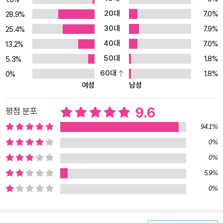
내용이 토대가 되었기에 가능한 일이었다. 이 책에 그동안 ‘슈가레인
20대
7.0%
28.9%
베이킹 스튜디오’에서 축적한 카페 디저트 베이킹 노하우를 모두 담
30대
7.9%
25.4%
아냈다. 큐브 파운드케이크, 스콘, 피낭시에, 까눌레, 치즈케이크 등
40대
7.0%
카페에서 잘 팔리고, 홈카페에서 꼭 만들어보고 싶었던 인기 디저트
13.2%
9가지 품목, 총 47가지 메뉴 수록! 달콤한 디저트 굽는 냄새, 생각만
50대
1.8%
5.3%
해도 기분 좋아지는 순간이다. 이 책에는 앙증맞은 크기의 귀여운 큐
60대
1.8%
0%
브 파운드케이크, 디저트 카페에서 꾸준히 인기 있는 디저트이자 홈
여성
남성
베이커가 사랑하는 마들렌, 집에서도 쉽게 만들 수 있고 카페에 반드
시 갖춰야 할 품목, 스콘&수제 잼, 뚝딱 만들 수 있을 정도로 쉽고 남
9.6
평점 분포
녀노소 모두 좋아하는 쿠키, 마들렌의 후속으로 주목받는 구움과자
94.1%
피낭시에, 동틀과 밀랍을 사용하지 않는 방식으로 손쉽게 만드는 까
0%
눌레, 요즘 가장 인기 있는 디저트 치즈케이크 3종과 아이싱이 필요
0%
없는 보틀 케이크 3종, 티라미수, 크렘 브륄레, 크림 캐러멜, 망고 푸
딩처럼 차갑게 즐기는 콜드 디저트 등 카페 음료와 함께 즐기기 좋은
5.9%
다양한 메뉴를 소개하고 있다. 오늘부터 하나씩, 슈가레인이 강력 추
0%
천하는 47가지 인기 디저트 베이킹을 시작해보자. 베이킹 입문자들
을 위한 ‘카페 디저트 베이킹 첫걸음’부터 원가 계산, 판매가 산정 및