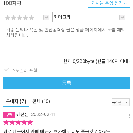
인스타그램 감성 사진 찍기 등 디저트 판매를 고민하는 분들을 위한
100자평
게시물 운영 원칙
비법까지! 책에는 요즘 핫한 카페 디저트 레시피는 물론, 베이킹을 시
작하는 사람도 누구나 차근차근 따라 할 수 있도록 기본 도구&재료,
카테고리
기본 테크닉과 용어, 자주 사용되는 데코레이션 재료 만드는 방법 등
을 자세히 소개했다. 또한 특별히 카페 운영자들에게 도움이 될 수 있
는 내용도 담았다. 슈가레인 카페 디저트 클래스에서 만난 수많은 카
페 오너들의 고민과, 그동안 수업하며 쌓인 노하우를 토대로 가장 기
본적이면서도 가장 중요한 판매 전략들(수익성 개선을 위한 원가 계
현재
0
/280byte (한글 140자 이내)
산과 판매가 산정 방법, 마케팅적으로 활용할 수 있는 인스타그램 감
스포일러 포함
성 사진 촬영법)을 책 후반부에 간략히 소개했으니 절대 놓치지 말자!
등록
구매자 (7)
전체 (10)
김선은
2022-02-11
메뉴
바로 만들어서 카페 메뉴에 추가해도 너무 좋을것 같아요~