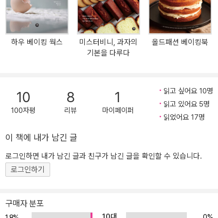
신 트렌드를 반영해 지금 핫하고, 앞으로도 꾸준하게 주목받을 인기
디저트 레시피만 수록했다. 큐브 파운드케이크, 마들렌, 스콘, 쿠키,
피낭시에, 까눌레, 치즈케이크, 보틀 케이크, 콜드 디저트, 수제 잼까
하우 베이킹 웍스
미스터비니, 과자의
올드패션 베이킹북
지! 디저트 베이킹을 처음 시작하는 초보자나 ‘실패 없는’ 레시피가 필
기본을 다루다
요했던 누구에게나 도움이 될 책이다. 전문가가 아니어도 누구나 만
들 수 있다! 카페 창업자도 초보 홈베이커도 누구나 만들 수 있는 ‘초
간단’, ‘고효율’ 디저트 레시피 전격 공개 카페 사장님은 물론, 초보 홈
읽고 싶어요 10명
10
8
1
베이커까지 지금까지 약 2,000여 명의 수강생이 다녀간 ‘슈가레인 베
읽고 있어요 5명
이킹 스튜디오’의 알짜배기 인기 수업만 담은 첫 책이 출간됐다. 저자
100자평
리뷰
마이페이퍼
읽었어요 17명
인 조한빛 파티시에는 특별한 이력을 가졌다. 그는 전략 컨설턴트 출
신으로 매장 운영에 있어 숫자와 효율성을 중요시한다. 이러한 비즈
이 책에 내가 남긴 글
니스적인 관점으로 불필요한 공정, 재료는 덜어낸 ‘고효율’ 레시피가
로그인하면 내가 남긴 글과 친구가 남긴 글을 확인할 수 있습니다.
많은 수강생을 만족시켰다. 그래서 슈가레인은 특히 실속 있는 디저
로그인하기
트 클래스로 유명하다. 또한 저자는 현장에서 수강생들이 겪었던 실
패 요인들을 분석하고, 해결책을 찾아주는 ‘베이킹 컨설턴트’ 역할을
하며 실패하지 않는 레시피를 확보할 수 있었다. 이는 실제로 디저트
구매자 분포
매장을 운영하며 얻은 현실적인 경험과 다수의 제과 학교에서 배운
10대
0%
1.8%