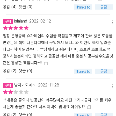
공감 (
4
)
댓글 (0)
isialand
2022-02-12
메뉴
업장 운영중에 슈가레인의 수업을 직접듣고 제조에 관해 많은 도움을
받았는데 책이 나온다고해서 구입해서 보니.. 와 이런것 까지 알려준
다고~ 하며 읽었습니다^^상세하고 쉬운레시피, 초보면 초보대로 업
장하시는분이라면 정리되고 깔끔한 레시피를 충분히 공부할수있을것
같은 훌륭한 책입니다~!!
공감 (
2
)
댓글 (0)
남자가되어라
2022-11-28
메뉴
책내용은 좋으나 빈공간이 너무많아요 사진 크기나글자 크기를 키우
시는게 좋을것 같아요 너무 여백이 많네요 아쉬워요
공감 (
2
)
댓글 (0)