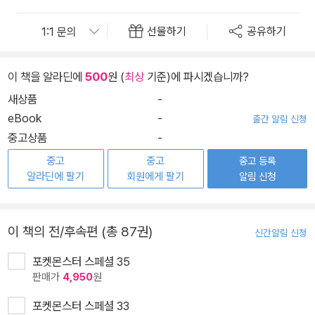
선물하기
공유하기
이 책을 알라딘에
500
원 (
최상
기준)에 파시겠습니까?
새상품
-
eBook
-
출간 알림 신청
중고상품
-
중고
중고
중고 등록
알라딘에 팔기
회원에게 팔기
알림 신청
이 책의 전/후속편 (총 87권)
신간알림 신청
포켓몬스터 스페셜 35
판매가
4,950
원
포켓몬스터 스페셜 33