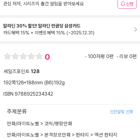
관심 저자, 시리즈의 출간 알림을 받아보세요
신청
알라딘 30% 할인! 알라딘 만권당 삼성카드
카드혜택 15% + 이벤트혜택 15% (~2025.12.31)
0
100자평 0편
리뷰 0편
세일즈포인트
128
192쪽
128*188mm (B6)
192g
ISBN 9788925234342
주제분류
신간알림 신청
만화/라이트노벨
>
코믹/명랑만화
만화/라이트노벨
>
본격장르만화
>
판타지
>
액션 판타지