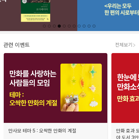
관련 이벤트
전체보기
만사모 테마 5 : 오싹한 만화의 계절
만화 효과 모
야 도서 3만