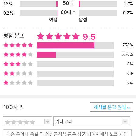
50대
1.7%
1.6%
60대
0.2%
0.2%
여성
남성
9.5
평점 분포
75.0%
25.0%
0%
0%
0%
100자평
게시물 운영 원칙
카테고리