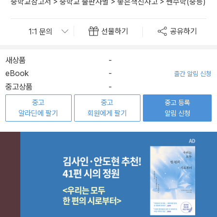
중학교참고서
>
중학교 출판사별
>
좋은책신사고
>
쎈수학(중등)
선물하기
공유하기
새상품
-
eBook
-
출간 알림 신청
중고상품
-
중고
중고
중고 등록
알라딘에 팔기
회원에게 팔기
알림 신청