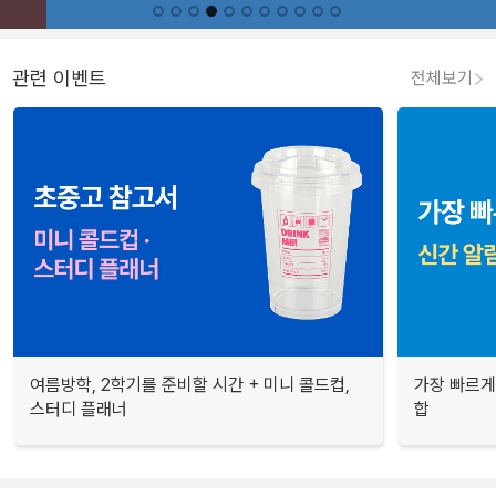
관련 이벤트
전체보기
여름방학, 2학기를 준비할 시간 + 미니 콜드컵,
가장 빠르게
스터디 플래너
합