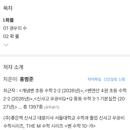
목차
Ⅰ.확률
01 경우의 수
02 확 률
저자 소개
지은이:
홍범준
저자파일
신간알림 신청
최근작 :
<개념쎈 초등 수학 2-2 (2026년)>
,
<쎈연산 4권 초등 수학
2-2 (2026년)>
,
<신사고 우공비Q+Q 중등 수학 3-1 기본실전 (20
27년)>
… 총 1397종
(모두보기)
(주)좋은책 신사고 대표이사 서울대학교 수학과 졸업 신사고 우공비
수학시리즈, THE M 수학 시리즈 <쎈 수학 10-가>