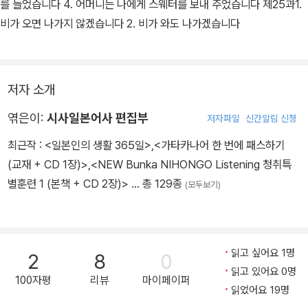
를 들었습니다 4. 어머니는 나에게 스웨터를 보내 주었습니다 제25과1.
비가 오면 나가지 않겠습니다 2. 비가 와도 나가겠습니다
저자 소개
엮은이:
시사일본어사 편집부
저자파일
신간알림 신청
최근작 :
<일본인의 생활 365일>
,
<가타카나어 한 번에 패스하기
(교재 + CD 1장)>
,
<NEW Bunka NIHONGO Listening 청취특
별훈련 1 (본책 + CD 2장)>
… 총 129종
(모두보기)
읽고 싶어요 1명
2
8
0
읽고 있어요 0명
100자평
리뷰
마이페이퍼
읽었어요 19명