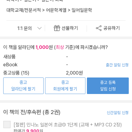
대학교재/전문서적
>
어문학계열
>
일어일문학
선물하기
공유하기
이 책을 알라딘에
1,000
원 (
최상
기준)에 파시겠습니까?
새상품
-
eBook
-
출간 알림 신청
중고상품 (15)
2,000원
중고
중고
중고 등록
알라딘에 팔기
회원에게 팔기
알림 신청
이 책의 전/후속편 (총 2권)
신간알림 신청
[절판] 민나노 일본어 초급① 1단계 (교재 + MP3 CD 2장)
판매가
9,900
원