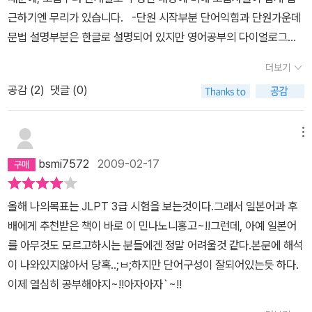
근하기엔 무리가 있습니다. -단원 시작부분 단어익힘과 단원가운데
문법 설명부분은 한글로 설명되어 있지만 영어공부의 다이얼로그같
은 회화나 단원뒤의 연습문제는 문제만 나와있을뿐 한국어 설명은 아
더보기
무것도 없습니다. 이 책을 들어갈땐 히라가나조차도 하나도 모르는
공감 (
2
)
댓글 (0)
상태에서 시작했습니다. 수업의 교재로서도 혼자 처음시작하기엔 무
리가 있는데 독학이라면 더욱 무리입니다. 그러나 히라가나를 알고
있고, 일본드라마등을 통해 일어자체에 흥미가 있고 감이 약간있는사
메뉴
람이라면 이책으로 쉽게 일어를 배울 수 있을 것 같습니다.
bsmi7572
2009-02-17
올해 나의목표는 JLPT 3급 시험을 보는것이다.그래서 일본어과 후
배에게 추천받은 책이 바로 이 민나노니홍고~!!그런데, 아예 일본어
를 아무것도 모르고하시는 분들에겐 정말 어려울것 같다.본문에 해석
이 나와있지않아서 당혹..;ㅂ;하지만 단어구성이 잘되어있는듯 하다.
이제 열심히 공부해야지~!!아자아자`~!!