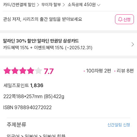
카드/간편결제 할인
무이자 할부
소득공제 450원
관심 저자, 시리즈의 출간 알림을 받아보세요
신청
알라딘 30% 할인! 알라딘 만권당 삼성카드
카드혜택 15% + 이벤트혜택 15% (~2025.12.31)
7.7
100자평 2편
리뷰 8편
세일즈포인트
1,836
222쪽
188*257mm (B5)
422g
ISBN 9788940272022
주제분류
신간알림 신청
외국어
>
일본어
>
일본어 회화