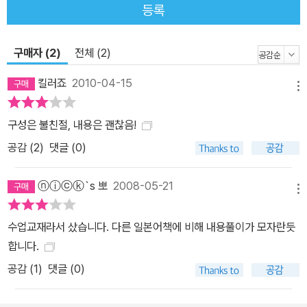
등록
구매자 (2)
전체 (2)
킬러죠
2010-04-15
메뉴
구성은 불친절, 내용은 괜찮음!
공감 (
2
)
댓글 (0)
ⓝⓘⓒⓚ`s 뽀
2008-05-21
메뉴
수업교재라서 샀습니다. 다른 일본어책에 비해 내용풀이가 모자란듯
합니다.
공감 (
1
)
댓글 (0)