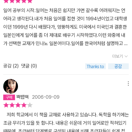
일어 공부의 시작.일어는 처음은 쉽지만 가면 갈수록 어려워지는 언
어라고 생각된다.내가 처음 일어를 접한 것이 1994년이었고 대학생
이던 1999년 다시 배웠다가, 엉뚱하게도 미국에서 미국인과 결혼한
일본인에게 일어를 좀 더 제대로 배우기 시작하였다.이런 와중에 내
가 선택한 교재가 민나노 일본어이다.일어를 한국어처럼 설명하고 있
는 교재가 태반인 현실에서, 이 책은 한글이 거의 없다. 아니 전혀 없
더보기
다.일어를 쌩판 처음 시작하는 사람, 또는 독학으로 일어를 공부하려
공감 (
2
)
댓글 (0)
는 사람에게는 맨땅에 해딩하는 기분일 것이다.그러나 일어를 접해
본 사람, 히라가나 카타카나 읽을 수 있는 사람, 선생님을 모시고 공부
하는 사람에게는 최상의 교재이다.
메뉴
꽥땝땍
2006-09-09
저희 학교에서 이 책을 교재로 사용하고 있습니다. 독학을 하기에는
조금 무리가 있을 듯 합니다. 내용은 쉬운데 거의 일어로만 적혀있기
때문에, 초급부터 단계별로 구성된 내용에 비해 초급자들이 쉽게 접