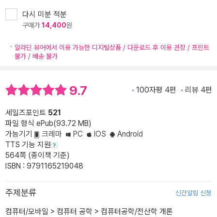
다시 미분 적분
구매가
14,400
원
알라딘 뷰어에서 이용 가능한 디지털상품 / 다운로드 후 이용 권장 / 프린트
불가 / 배송 불가
9.7
100자평 4편
리뷰 4편
세일즈포인트
521
파일 형식 ePub(93.72 MB)
가능기기
크레마
PC
IOS
Android
TTS 기능 지원
564쪽 (종이책 기준)
ISBN : 9791165219048
주제분류
신간알림 신청
컴퓨터/모바일
>
컴퓨터 공학
>
컴퓨터공학/전산학 개론