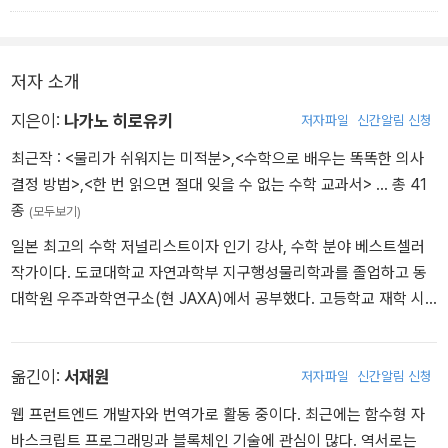
것을 보완하기 위해서 수시로 왜 이 교과 과정을 배워야 하는지에 대
한 동기 부여를 아낌없이 해 줍니다. 독자 여러분께서도 이 책을 통해
학창시절에 배웠던 고등학교 수학에 대한 기억을 되살려 보세요.
저자 소개
-서재원
지은이:
나가노 히로유키
저자파일
신간알림 신청
최근작 :
<물리가 쉬워지는 미적분>
,
<수학으로 배우는 똑똑한 의사
결정 방법>
,
<한 번 읽으면 절대 잊을 수 없는 수학 교과서>
… 총 41
종
(모두보기)
일본 최고의 수학 저널리스트이자 인기 강사, 수학 분야 베스트셀러
작가이다. 도쿄대학교 자연과학부 지구행성물리학과를 졸업하고 동
대학원 우주과학연구소(현 JAXA)에서 공부했다. 고등학교 재학 시
절 국제수학올림피아드에 출전했고, 유명한 수학자인 히로나카 헤이
스케(広中平祐)가 주최하는 ‘수리(數理)의 날개 세미나’에 도쿄 대
표로 참가했다. 현재 어른을 위한 수학교실 ‘나가노 수학학원’ 원장을
옮긴이:
서재원
저자파일
신간알림 신청
맡고 있으며 <일본경제신문> <주간 동양경제> 등의 매체에 칼럼을
웹 프런트엔드 개발자와 번역가로 활동 중이다. 최근에는 함수형 자
기고하고, 다수의 방송에 수학 전문 패널로 출연하는 등 수학 저널리
바스크립트 프로그래밍과 블록체인 기술에 관심이 많다. 역서로는