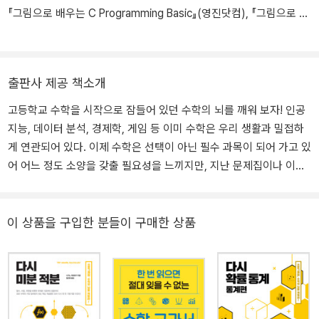
스트로도 활동하고 있다. 2010년 NHK 교육방송의 <시험의 왕도>
『그림으로 배우는 C Programming Basic』(영진닷컴), 『그림으로 배
(실제 고교생을 대상으로 원하는 대학에 합격할 수 있도록 전문가가
우는 C++ Programming Basic』(영진닷컴), 『모던 자바스크립트 입
코칭해주는 프로그램)에 수학 과목 멘토로 출연해 화제가 되었다. 그
문』(길벗) 등이 있다.
가 운영하는 학원은 언론의 주목을 받고 있으며 <주간 동양경제>가
선정한 ‘전국에서 수학을 가장 잘 가르치는 학원’ 베스트 3에 선정되
출판사 제공 책소개
기도 하였다. 주요 저서로 《통계가 빨라지는 수학력》《수학력: 수학
고등학교 수학을 시작으로 잠들어 있던 수학의 뇌를 깨워 보자! 인공
본능을 깨우는 7가지 발상법》《어른을 위한 수학 공부법》《어른을 위
지능, 데이터 분석, 경제학, 게임 등 이미 수학은 우리 생활과 밀접하
한 중학수학 공부법》《문과인 사람을 위한 쉬운 수학발상법》등이 있
게 연관되어 있다. 이제 수학은 선택이 아닌 필수 과목이 되어 가고 있
다. 프로 지휘자이기도 하다.
어 어느 정도 소양을 갖출 필요성을 느끼지만, 지난 문제집이나 이론
서를 들춰보자니 두렵거나 부담스러운 것이 사실이다. 이 책은 고등
학교 이후로 잊어버린 수학 지식을 효율적으로 복습할 수 있도록 꼭
필요한 개념들만 골라 담았다. 단순히 공식을 외우고 문제만 푸는 게
이 상품을 구입한 분들이 구매한 상품
아니라 수식이 어떻게 전개되고 어떤 결과가 나오는지 자세하게 보여
주며 식의 의미를 파악하는 데 집중한다. 수학 기초를 탄탄하게 만들
어 가고 싶다면 이 책으로 시작해 보자. [출판사 리뷰] 고등학교 이후
잊어버린 수학 지식을 핵심만 골라 쉽고 빠르게 배운다! 왜 다시 수학
을 공부해야 할까? 인공지능, 데이터 과학, 블록체인 등 수학 이론을