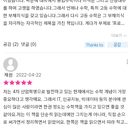
이였습니다. 덕분에 대학에서 공업수학이나 미적분 그리고 선형대수
를 하며 고생을 하였습니다.그래서 언제나 수학, 특히 고등 수학에 대
한 부채의식을 갖고 있습니다.그래서 다시 고등 수학은 그 부채의식
을 자극하는 자극적인 제목을 가진 책입니다. 게다가 부제로 ‘프로그
래머, 수학의 뇌를 깨워라!’ 라고 아예 개발자들을 자극하고 있습니다.
더보기
우선 책은 고등학교 수학을 학습 순서가 아닌 분야별로 재구성하고
공감 (
2
)
댓글 (0)
이를 통해 하나씩 차근차근 설명해 나갑니다.우선 각 파트의 시작에
서는 필자가 칼럼이라고 말하는 해당 카테고리의 시작의 역사와 그에
얽힌 이야기를 통해 흥미를 느끼도록 만들고 시작됩니다.그리고 하나
메뉴
씩 간단한 개념을 이야기하며 명제를 제시하고 해당 명제를 스텝바이
채원
2022-04-22
스텝으로 매스텝 친절한 설명과 해석을 넣으며 공식을 유도합니다.
고등학교때 문제 풀이부터 시작하는것과 달리 무엇에서 왜 이렇게 어
떻게 나왔는가를 하나씩 접근해 나갑니다. 그리고 필요 하다면 교과
저는 4차 산업혁명으로 발전하고 있는 현재에서는 수학 개념이 가장
과정에 있지 않지만 유의미한 연관 개념들도 함께 언급하며 이해와
중요하다고 생각해요. 그래서 IT, 인공지능, 빅데이터 등의 분야에 관
사고의 확장을 돕습니다.수포자였던 경험상 수학수업은 이전 파트에
심이 많은 사람이라면 한권 정도는 수학책을 가지고 있으면 좋을 것
대한 이해가 부족하면 다음 파트를 풀기 어려웠습니다. 하지만 이 책
같아요.저는 이 책을 단순히 읽는데에만 그치는게 아니라, 직접 손으
은 매 파트마다 바닥부터 천천히 새로이 접근합니다. 그래서 이전 내
로 써가면서 정리하면서 읽었어요. 한쪽은 책을 읽으면서 따라 적고,
용에 대한 이해도가 떨어지더라도 새롭게 해당 파트를 살펴 볼 수 있
한쪽은 제가 이해한대로 다시 정리해서 작성했어요. 그리고 제가 제