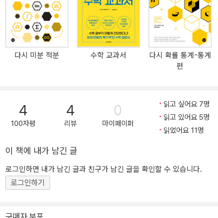
기반으로 하는 분야가 생겨나고 꾸준히 주목받으면서 수학의 필요성
도 커졌습니다. 평균과 분산으로 데이터를 분석하고, 미분과 적분으
로 미래를 예측하고 함수와 그래프로 금융 시장을 이해하는 등 이미
우리 생활과 굉장히 밀접해 있습니다. 고등학교 졸업 이후 쓸 일이 없
다시 미분 적분
수학 교과서
다시 확률 통계-통계
다고 치부해 왔던 수학을 결국 다시 마주하게 된 지금, 그동안 잊어버
편
린 개념들을 다시 공부해 봅시다. 그럼 왜 이 책인가? 난이도 높은 책
들 속에서 여전히 ‘수학은 어렵다’고 느끼는 분들이 많습니다. 기초부
터 다지려고 지난 문제집이나 개념서를 다시 들춰 보자니 부담스러운
읽고 싶어요 7명
4
4
0
것도 사실입니다. 이 책은 중고등학교 교과 과정에서 자주 사용되는
읽고 있어요 5명
개념 위주로만 골라 담았습니다. 헷갈리는 부분은 일러스트와 표로
100자평
리뷰
마이페이퍼
읽었어요 11명
한눈에 알아보기 쉽게 정리해서 수학에 자신이 없는 분들도 쉽고 빠
르게 학습할 수 있습니다. 또한, 왜 이 공식에 도달했는지 유도해 가면
이 책에 내가 남긴 글
서 설명하기 때문에 막힘없이 술술 읽어 나갈 수 있습니다.
로그인하면 내가 남긴 글과 친구가 남긴 글을 확인할 수 있습니다.
로그인하기
구매자 분포