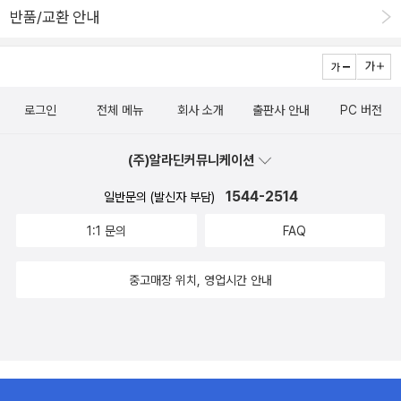
돌..같은 고등 교재를 꺼내보기는 쉽지않고, 물제풀이식 교재들을 다
반품/교환 안내
시 본다는 것은 막막한 것 또한 현실입니다. 이럴 때, 이 책이 제목처
럼 참 어울리는 책이라고 추천하고 싶습니다. 개인적으로 IT업계 책
중에 가벼운 주제를 아기자기에게 푸는 책들은 일본인 저자가 작성한
책들이 많습니다. 영어책의 감성과는 다른 뭔가 가벼우면서도 막상
로그인
전체 메뉴
회사 소개
출판사 안내
PC 버전
읽어보면 깊이가 있는 부분이 느껴지는 부분이... 한번더 찾아보게
되는데... 이책도 그러한 톤을 그대로 보여주는 책이라고 할 수 있습니
(주)알라딘커뮤니케이션
다. 단순히 읽을 수 있는 책이라고 생각하기에는 내용이 깊이가 있
고, 증명을 나열한 부분은 '맞아.. 그랬어...'하며 몇번 읽어보게하는
1544-2514
일반문의 (발신자 부담)
남김을 주는 책입니다. 어? 전 고등학때 미적분 안배웠는데요???
1:1 문의
FAQ
네.. 그런 후배도 있더군요(전 옛날 사람이라..) 이책에서 그러한 부분
도 최소한으로 설명하고 있어 내용에 빠짐이 없다는 것도 추천하는
중고매장 위치, 영업시간 안내
이유입니다. 후배에게 권해주었는데... 소감은 조금은 어렵다... 그래
서 빠르게 읽어지지 않는다..라는 소감도 있었는데... 수학이 빠르게
읽어지면.. 그건 그 사람이 그 책을 읽을 필요가 없는 것이라고 답해주
었네요. 이책은 학업을 한지 오래되어... 내 머리가 굳고 있어! 뭔
가 이름은 아는데... 기억이 안나는 공식, 정리들이 궁금해 하는 경력