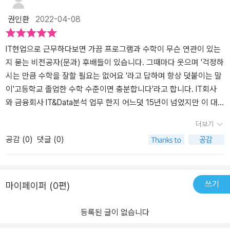
마인더 기회를 가지며 과거 가졌던 수학적인 사고를 다시 통통 할 수
이 되리라 생각됩니다.또, 각 공식들의 이론적인 배경이나, 응용방법
권인환
2022-04-08
있는 느낌이 들어 기분이 좋습니다.
에 대해서도 정리가 되어 있어서문뜩 학교 다닐때는 몰랐던 세상을
발견하는 기분도 듭니다.다시 수학이 업무의 중요한 부분이 되어 버
려서,까맣게 잊고 지내던 수학과 다시 친해져야 하는 개발자 분들에
IT현업으로 근무하다보면 가끔 프로그램과 수학이 무슨 연관이 있는
게 추천합니다.
지 묻는 비전공자(문과) 후배들이 있습니다. 그때마다 웃으며 '걱정하
시는 만큼 수학을 잘할 필요는 없어요 '라고 답하며 항상 덧붙이는 말
이'고등학교 졸업한 수학 수준이면 충분합니다'라고 합니다. IT회사
와 금융회사 IT&Data분석 업무 한지 어느덧 15년이 넘었지만 이 대
답은 변하지않는 이야기입니다. 간단한 프로그램을 개발하더라도 잘
더보기
하는 친구들은 수학에서 배운 증명이라는 과정을 잘 이해는 친구이
공감 (
0
)
댓글 (0)
며, Data조회를 하는 SQL구문을 작성하더라도 수학에서 가장 먼저
배우는 집합과 명제를 잘 이해하는 친구가 더 잘할 수밖에 없는 것이
수학이라는 학문이 가진 중요함이라고 생각합니다. 최근 빅데이터,
데이터 사이언티스 와 같은 분석 역량에서도 가장 먼저 나오는 것이
쓰기
마이페이퍼 (0편)
통계적 이해도인데... 이러한 것이 그렇게 어려운 것이 아니고, 우리
나라 고등과정을 졸업한 사람이라면 다 배웠던 수준임은 현업을 하면
등록된 글이 없습니다
서도 계속 느끼는 부분입니다. 그렇지만 막상 수학의 정석이나 디딤