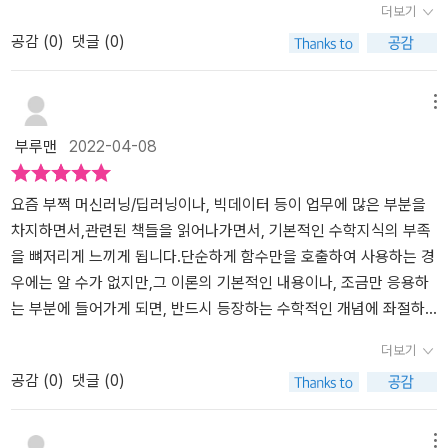
더보기
었습니다. 이는 나중에 필요한 부분만 발췌독을 할때도 특히나 더욱
대로 이해했는지 확인하기 위해 문제도 풀었어요. 문제 풀고 틀리면
공감 (
0
)
댓글 (0)
도움이 될거 같습니다.하지만 단점이 없는것은 아닙니다. 각 파트별
다시 읽어보고, 맞으면 정리하고 넘어갔죠. 이렇게 하니까 마치 다시
개념에 대한 개요만 간단히 집고 넘어가고 또 이에 대한 숙달하는 과
고등학생으로 돌아간 기분이였어요 ㅋㅋㅋㅋ 사실 리뷰를 할때는 1
정이 없기 때문에 채득을 하는데 있어서는 문제사항이 있습니다. 하
장 위주로 보여줬지만, 실제는 6장 확률과 통계부터 공부했어요. 왜
메뉴
지만 이 책이 지향하는 바는 다시 고등학교 수학을 훑어보고 그 기억
냐면 제 관심사가 빅데이터여서 빠르게 통계 지식 습득이 필요했거든
부루맨
2022-04-08
들을 되살리는데 주 목적입니다. 그래서 중요한 파트의 경우 어떤 책
요. 거의 중학교 내용부터 대학교 심화 내용까지 단계별로 다루고 있
을 보고 어떻게 공부해 나가야 하는지에 대한 조언도 담겨있었습니
어서, 공부하는데 좋았어요!! 단계적으로 수학 공부하는 사람들에게
다.개인적으로 재미있었던 부분은 작가의 여러 지식들입니다. 해당
도 추천 드려요!정말 책의 내용은 이해하기 쉽고, 설명이 잘 되어있고,
요즘 부쩍 머신러닝/딥러닝이나, 빅데이터 등이 업무에 많은 부분을
학문이 왜 어떻게 무슨 방법으로 알려졌고 세상에 밝혀졌으며 이런
어려운 것은 거의 다 제가 처음보는 개념이더라구요. 그래서 책 반복
차지하면서,관련된 책들을 읽어나가면서, 기본적인 수학지식의 부족
사건들을 에피소드 기반으로 재밋게 설명 합니다. 이런 요소들은 작
적으로 읽고 유튜브 강의도 보면서 공부했어요! 정말 수학 공부의 길
을 뼈저리게 느끼게 됩니다.단순하게 함수만을 호출하여 사용하는 경
가가 얼마나 수학에 대해 진심이고 또 이를 읽으며 집중력이 높아졌
라잡이가 되어준 책이에요..!이번 기회에 다시 수학 공부 할 수 있어서
우에는 알 수가 없지만,그 이론의 기본적인 내용이나, 조금만 응용하
습니다.여기서 멈추지 않고 부제에도 써있듯이 프로그래머들에게 응
너무 흥미로웠고, 틈틈히 공부하여 통계 기반 데이터 분석할 수 있는
는 부분에 들어가게 되면, 반드시 등장하는 수학적인 개념에 좌절하
용되는 영역을 넘어 일반적 응용 케이스들까지 함께 적어두며 실제로
사람이 되겠어요:)
곤 합니다.그래서, 다시 수학을 공부해 볼까 해도시중에 나와있는 책
더보기
이 수학들이 어디서 어떻게 쓰이고 있는가를 알려줍니다.책을 완독하
들은 대부분 학생들을 위한 수험서이거나,전공자들이나 이해할만한
공감 (
0
)
댓글 (0)
고 나니 머리속에 안개처럼 가려져 있던 수학적 지식들이 조금 더 밝
너무 전문적인 책이라몇 번을 시도하다가 실패하곤 했습니다.이 책은
혀 져있고 점들로 보였던 부분들이 다시금 선으로 연결되어 무엇을
수학의 기본적인 내용을 시작으로,고등학교 기본 수학의 전반을 포함
더 할 수 있을지 무엇을 더 심화 해서 봐야할지가 그려집니다.이런 리
하고 있어서,수학의 기본을 다시 잡고자 하는 일반인들에게 큰 도움
메뉴