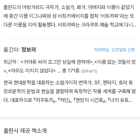
폴란드의 아방가르드 극작가, 소설가, 화가. 아버지와 이름이 같았기
에 중간 이름 이그나찌와 성 비트키에비치를 합쳐 ‘비트카찌’라는 또
다른 이름을 지어 활동했다. 비트카찌는 크라쿠프 예술 학교에 다니
면서 새로운 예술 사조들을 접하고, 1911년 첫 중편소설 「붕고의 62
2가지 몰락, 혹은 악마 같은 여자」를 발표한다. 1914년 제1차 세계대
옮긴이:
정보라
저자파일
신간알림 신청
전이 발발하자 당시 폴란드를 지배하고 있었던 러시아제국의 기병대
에 입대하고, 1917년 전역한다. 1918년 폴란드로 귀환한 비트카찌는
최근작 :
<귀야옹 씨의 조그만 상실에 관하여>
,
<이름 없는 것들의 밤
이후 전시회를 열고 “S. I. 비트키에비치 초상화 회사”라 자칭하며 여
>
,
<아무도 미치지 않았다>
… 총 171종
(모두보기)
러 초상화 기법을 실험하는 한편 희곡과 예술 이론, 소설 등을 두루 집
한국 현대문학을 대표하는 소설가이자 번역가. SF, 판타지, 호러 등
필하기 시작한다. 부조리극의 선구 격인 비트카찌의 희곡은 예술이
장르문학의 문법과 현실을 결합하며 독창적인 작품 세계를 구축해 왔
형이상학적이고 추상적인 고양감과 절대적인 아름다움을 불러일으켜
다. 대표작으로 『저주토끼』, 『처단』, 『한밤의 시간표』, 『너의 유토피
야 한다는 ‘순수한 형태’ 이론을 바탕으로 한다. 비트카찌는 희곡 「실
아』, 『붉은 칼』 등이 있다. 『저주토끼』는 2022년 부커상 인터내셔널
용주의자들」, 「새로운 해방」, 「미스터 프라이스」, 「그들」, 「쇠물닭」,
부문 최종 후보에 오르며 세계적인 주목을 받았고, 『너의 유토피아』
「갑오징어」, 「광인과 수녀」, 「폭주 기관차」, 「피즈데이카의 딸 야눌
영문판은 미국 시사주간지 타임의 ‘2024 올해의 책’에, 그리고 필립
카」, 「어머니」, 「벨제부브 소나타」, 「구두 수선공들」, 소설 『가을에 보
출판사 제공 책소개
K. 딕상 후보로 선정되었다. 『한밤의 시간표』와 『붉은 칼』은 2026년
내는 작별』과 『탐욕』, 예술 이론 「순수한 형태에 대하여」, 「미술의 새