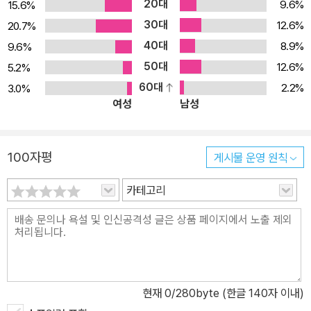
20대
9.6%
15.6%
곡을 여러 편 썼는데, 희곡작가로서 비트키에비치는 부조리와 해프닝
30대
12.6%
20.7%
의 극예술 계보에 있다. 그의 희곡에서는 사건이 논리적으로 흐르지
40대
않고, 일반적으로 납득하기 어려운 상황이 불현듯 펼쳐진다. 극이 진
8.9%
9.6%
행되면서 등장인물들의 정체가 다르게 드러나고 극단적으로는 극 속
50대
12.6%
5.2%
에서 한번 죽었던 이들이 어느 순간 버젓이 다시 살아나 있는데, 이렇
60대
2.2%
3.0%
여성
남성
게 부활해 버린 이들을 누군가는 의심 없이 받아들이기도 하고 누군
가는 미처 받아들이지 못한 채 혼란에 빠진다. 벌어진 상황을 그대로
인정한 이의 삶은 자연히 흘러가고, 그리하지 못한 이의 삶은 뒤죽박
100자평
게시물 운영 원칙
죽이 된다. 비트키에비치의 인물들은 그렇게 참과 거짓, 정상과 비정
상의 구분과 경계를 되물으며 질주해 간다. 그간 우리가 알고 있다고
카테고리
여겨 온 익숙한 개념에 새로운 방식으로 새로운 질문을 던지는 작품
으로서 비트키에비치의 글들은 전위적이다. 순수한 형태 비트키에비
치의 희곡을 읽다 보면 예술에 대한 등장인물들의 입장과 견해를 종
종 마주하게 된다. 비트키에비치의 작품들은 그가 세운 ‘순수한 형태’
이론을 구현하려는 일환으로도 읽을 수 있는데, 작가는 이 책에 부록
현재
0
/280byte (한글 140자 이내)
으로 실린 「연극 분야에서 순수한 형태 이론에 대한 서문」에서 이 ‘순