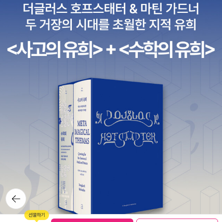
이트 후작> 등의 눈 부신 작품과는 아무래도 좀 그렇지만), 알프레드
자리의 대표작 <위비 왕>이나 앙또넹 아르또의 <첸치 일가>, 아우구
스트 스트랜드베리의 <직조공> 같은 것보다 (한 작품 안에서 봐도)
훨씬 다양하며 그만큼 복합적인 재미도 있고, 스토리 또한 극적이라
훨씬 읽는 맛이 난다. 앗, 그러고 보니 잔혹극의 한 이정표를 세운 앙
또넹 아르또는 비트키예비치보다 열 살 이상 적은데 그의 계보를 이
었다는 설명은 좀 그렇지 않나 싶기도 하다. 하여간 비트키예비치의
희곡은 그만큼 갑이란 말씀. 당연히 읽기 쉽지 않기는 하지만 말씀이
야. 이렇게 변죽만 울리는 독후감을 쓰는 이유는, 내가 이이의 극작품
에 대하여 깊은 이해를 한 것도 아니고, 그의 문법을 알아들은 것도 아
니기 때문이다. 역자 정보라는, 독자 입장에서 화딱지 나게시리, “독
자 여러분도, (마약을 빨아야 유지할 수 있다고 믿었던) 순수한 형태
는 발견 못해도 상관없으니 비트카찌의 뒤틀린 유머 감각과 지면 속
가상의 무대 위에서 펼쳐지는 뒤죽박죽 정신없는 사건들을 함께 한껏
뒤로가
즐겨 주시면 좋겠다.”는 해설을 남겼다. 극작가의 순수한 형태는 못
기
봐도 좋다고 했으니 일단 한숨을 돌렸다. 하지만 뒤죽박죽 앞 뒤 없이