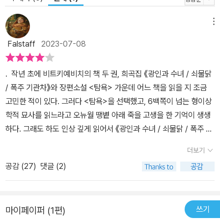
고 절대적인 세계에서 순수한 모습으로 다시 태어나는 것이야말로 비
트카찌가 추구했던 진정한 아름다움이고 ‘순수한 형태’였기 때문이
메뉴
다. 이렇게 볼 때 비트카찌 작품에 등장하는 주인공들은 실제 인물이
Falstaff
2023-07-08
라기보다는 그가 추구했던 ‘순수한 형태’에 도달하는 과정을 인물의
활동으로 표현한 “관념의 체화”에 더 가깝다고 할 수 있다.”(「옮긴이
. 작년 초에 비트키예비치의 책 두 권, 희곡집 《광인과 수녀 / 쇠물닭
의 글」 중에서) 그러므로 비트키에비치에게 아름다움은 새로움이었
/ 폭주 기관차》와 장편소설 <탐욕> 가운데 어느 책을 읽을 지 조금
고, 새로움은 아름다움이었다. 그리고 그는 이 새로운 아름다움을 흥
고민한 적이 있다. 그러다 <탐욕>을 선택했고, 6백쪽이 넘는 형이상
미롭게 펼쳐 내는 능력을 가진 작가였다. 방향을 종잡기 어려운 그의
학적 묘사를 읽느라고 오뉴월 땡볕 아래 죽을 고생을 한 기억이 생생
글은 종착역과 상관없이 독자가 뒤따라갈 수밖에 없는 재미를 갖췄
하다. 그래도 하도 인상 깊게 읽어서 《광인과 수녀 / 쇠물닭 / 폭주 기
다. 일반적인 기준으로 비논리적일 수 있는 자신만의 철학을 나름의
관차》 역시 머지않아 읽겠다고 다짐을 했다가, 세계 양궁사에 빛나는
논리로 설파해 가면서 서로 거침없이 찌르고 뭉개는 말들을 뒤쫓기에
더보기
우리나라 양궁 선수들이 쏜 화살처럼 시간이 가는지라 이제야 독후감
바빠지는, 읽는 재미 자체를 만끽할 수 있는 작품들이다.
공감 (
27
)
댓글 (2)
을 쓰는데, 그것도 도서관에서 우연히 발견한 덕택이었으니 이 게으
름을 어찌할꼬. 비트키예비치는 소설 보다 초기엔 희곡으로 작품활
동을 했다고 역자 정보라의 해설에서 쓰여 있는 바, 1921년에 <쇠물
쓰기
마이페이퍼 (1편)
닭>을, 23년엔 <광인과 수녀> 그리고 <폭주 기관차>를 발표했다. <