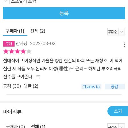
스포일러 포함
수한 형태’에 대해 스스로 설명한다. 글에 따르면 ‘순수한 형태’란 형
이상학적이고 추상적인 고양감과 절대적인 아름다움을 가리키며, 예
등록
술은 이러한 관념을 불러일으킬 수 있어야 한다. 비트키에비치가 바
라보기에 그의 시대는 “모든 종류의 형이상학이 몰락하는 시기”였다.
구매자 (1)
전체 (2)
작가로서 그는 당시의 기존 연극을 부정하면서 “완전히 새로운 유형
의 작품”을 제안했다. 그가 생각한 새로운 극예술이란 “형이상학적인
잠자냥
2022-03-02
메뉴
감각”을 직접 느끼게 해 주는 공연이다. 그는 이를 통해 ‘순수한 형태’
즉 절대적이고 이상적이고 추상적인 관념을 관객에게 안길 수 있다고
절대적이고 이상적인 예술을 향한 현실의 파괴 또는 재창조. 이 책에
믿었고, 이렇게 완전히 새로운 작품을 통해서만 극예술이 부활할 수
실린 세 작품 모두 논리도 이성(理性)도 윤리도 해체된 부조리극의
있으리라 믿었다. “비트카찌는 전면적으로 새로운 것을 추구했다는
진수를 보여준다.
점에서는 모더니스트였으나 절대적이고 이상적인 아름다움을 추구했
공감 (
30
)
댓글 (2)
다는 면에서는 상징주의와 종교의 영향을 받은 이원론자였다. 그리고
자신이 추구했던 절대적이고 이상적인 아름다움을 ‘순수한 형태’라
이름 지었다. 희곡 세 편은 모두 주인공(들)이 어떤 방식으로든 죽었
쓰기
마이리뷰
다가 살아나거나 정체성을 바꾸고 가면을 벗고 진면목을 드러내는 줄
거리로 전개된다. 예술을 얽매는 구질구질한 현실에서 벗어나 완전하
구매자 (0)
전체 (1)