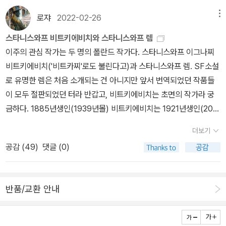
탐욕>을 발표한 것이 1927년 말이라 오늘 읽은 희곡 보다는 몇 년 뒤
로쟈
2022-02-26
메뉴
임에도, <탐욕>을 읽느라 워낙 칼로리 소모가 많아 희곡에서도 그의
트레이드 마크인 “순수한 형태”로의 창작을 이유로 한 마약 의존과,
스타니스와프 비트키에비치와 스타니스와프 렘
형이상학, 초현실주의, 다다이즘, 다중의미의 단어가 빈번하게 출몰
이주의 관심 작가는 두 명의 폴란드 작가다. 스타니스와프 이그나찌
할 것이란 두려움이 없었다고는 할 수 없다. 책 머리에 출판사 워크룸
비트키에비치('비트카찌'로도 불린다고)과 스타니스와프 렘. SF소설
편집부에서 쓴 “이 책에 대하여”라는 소개가 있는데, 읽어보니 비트
로 유명한 렘은 처음 소개되는 건 아니지만 앞서 번역되었던 작품들
키예비치가 알프레드 자리, 아우구스트 스트랜드베리, 프랑크 베데킨
이 모두 절판되었던 터라 반갑고, 비트키에비치는 초면의 작가라 궁
트, 앙토냉 아르토 등의 계보를 이어갔다고 하고 다행스럽게도 그나
금하다. 1885년생인(1939년몰) 비트키에비치는 1921년생인(200
마 작품을 읽어본 극작가들이라, 그래도 조금은 덜 무거운 마음으로
6년몰) 렘보다 한 세대 앞서 활동한 작가. 1890년생(1938년몰)인
더보기
페이지를 열었다가, 아니나 다를까, 허덕허덕, 쉽지 않은 시간을 즐겼
체코 작가 카렐 차페크와 동시대다. 폴란드의 아방가르드 극작가, 소
다. 비트키예비치를 통해 계보를 넘겨준 극작가들의 면모를 보면 초
공감 (
49
)
댓글 (0)
설가, 화가라고 소개되는데, 이번에 나온 건 희곡집과 장편소설 <탐
현실주의, 표현주의, 잔혹극, 부조리 같은 것인데 이이는 그것들이 한
욕>이다. <탐욕>은 만만찮은 분량인데(1000쪽이 넘는다) 난해하기
작품에 몽땅 다 들어 있는 것이 나로 하여금 여러 현상을 내포하고 있
도 해서 역자가 가장 고생을 많이 한 작품이라 한다(브루노 슐츠보다
을 극작품을 읽으며 허덕이게 만들었을 듯하다. 부조리극 하나만 보
반품/교환 안내
도 어려웠다 한다). 동유럽문학 강의(폴란드문학 강의를 하반기에 기
더라도 이게 결코 만만하지 않은 데, 한 작품 속에서 실로 다양한 실험
획중이다)에서 읽어보면 좋겠다. 렘의 작품은 대표작 <솔라리스>를
을 하고 있으니, 극장에서 시청각을 통해 극을 보는 대신 오직 활자 위
포함해 세 권이 한꺼번에 나왔다. 해를 넘기긴 했지만 지난해가 탄생