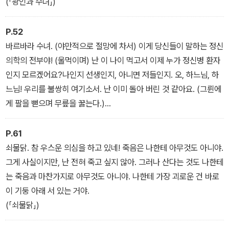
돌아가죠. 그 때문에 예술가들은 미친 짓을 해야만 하는 거예요. 더 이
(「광인과 수녀」)
상 아무도 통제할 수 없이 공허하게 속력을 내는 엔진을 대체 어떻게
하면 좋겠어요? 커다란 공장 기계실에 기관사가 없는 모습을 상상해
P.52
보세요. 모든 계기판의 바늘이 이미 오래전에 빨간 화살표를 넘어섰
바르바라 수녀. (야만적으로 절망에 차서) 이게 당신들이 말하는 정신
는데, 모든 것이 마치 광란하듯이 계속 돌아가는 거예요.
의학의 전부야! (울먹이며) 난 이 나이 먹고서 이제 누가 정신병 환자
(「광인과 수녀」)
인지 모르겠어요?나인지 선생인지, 아니면 저들인지. 오, 하느님, 하
느님! 우리를 불쌍히 여기소서. 난 이미 돌아 버린 것 같아요. (그륀에
게 팔을 뻗으며 무릎을 꿇는다.)
(「광인과 수녀」)
P.61
쇠물닭. 참 우스운 의심을 하고 있네! 죽음은 나한테 아무것도 아니야.
그게 사실이지만, 난 전혀 죽고 싶지 않아. 그러나 산다는 것도 나한테
는 죽음과 마찬가지로 아무것도 아니야. 나한테 가장 괴로운 건 바로
이 기둥 아래 서 있는 거야.
(「쇠물닭」)