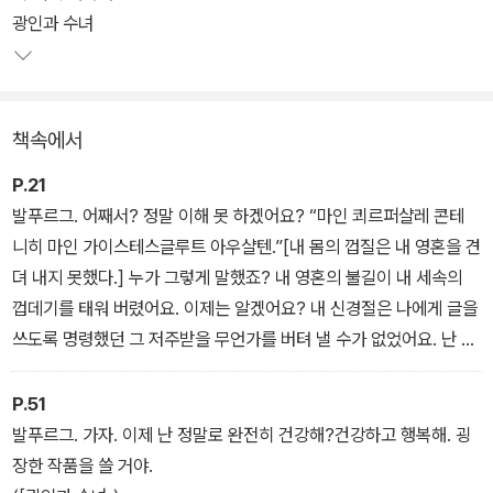
알려 온 번역가이자 소설가인 정보라가 한국어로 옮겼다.
광인과 수녀
책속에서
P.21
발푸르그. 어째서? 정말 이해 못 하겠어요? “마인 쾨르퍼샬레 콘테
니히 마인 가이스테스글루트 아우샬텐.”[내 몸의 껍질은 내 영혼을 견
뎌 내지 못했다.] 누가 그렇게 말했죠? 내 영혼의 불길이 내 세속의
껍데기를 태워 버렸어요. 이제는 알겠어요? 내 신경절은 나에게 글을
쓰도록 명령했던 그 저주받을 무언가를 버텨 낼 수가 없었어요. 난 중
독되어야만 했어요. 힘을 모아야만 했어요. 나는 원하지 않았지만 그
렇게 해야만 했어요. 하지만 일단 기계 전체가, 낡고 약한 기계가 이토
P.51
록 미친 듯이 움직이기 시작하고 나니까, 이제는 더 창작을 하든 안 하
발푸르그. 가자. 이제 난 정말로 완전히 건강해?건강하고 행복해. 굉
든 계속 움직여야만 해요. 뇌는 바닥까지 닳아 버렸지만 기계는 계속
장한 작품을 쓸 거야.