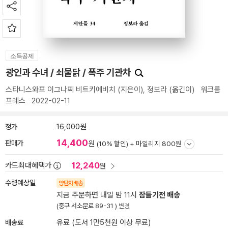
소득공제
광인과 수녀 / 쇠물닭 / 폭주 기관차
스타니스와프 이그나찌 비트키에비치
(지은이),
정보라
(옮긴이)
워크룸
프레스
2022-02-11
정가
16,000원
14,400
판매가
원
(10% 할인) +
마일리지 800원
12,240
카드최대혜택가
원
수령예상일
양탄자배송
지금 주문하면 내일 밤 11시
잠들기전 배송
(중구 서소문로 89-31 )
변경
배송료
유료 (도서 1만5천원 이상 무료)