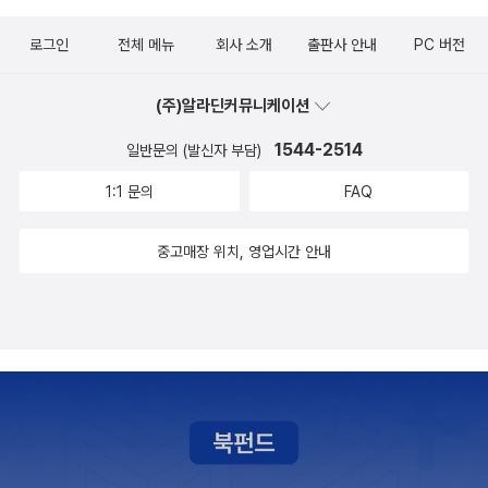
에서만 상상할 수밖에 없는 독자들은, 아이고, 어쩌라는 말이냐고. 게
100주년이어서 기획된 것 같다. 폴란드 전공자의 원전 번역으로는
다가 비트키예비치를 거론할 때 결코 빼놓을 수 없는 것이 바르샤바
로그인
전체 메뉴
회사 소개
출판사 안내
PC 버전
처음 소개되는 작품들이다. 단편집도 지난해에 나온 터라 한국어 렘
출신의 유대인, 아쉬케나지 족속이라는 것. 특히 <쇠물닭>을 읽으면
도 독서의 여건은 갖추어졌다. 렘의 작품 역시 장르문학 강의(SF를
서 주인공 쇠물닭 역할을 하는 엘쥬베타 플레이크프라바츠카라는 26
(주)알라딘커뮤니케이션
염두에 두고 있다)나 폴란드문학 강의에서 읽어볼 수 있겠다. 폴란드
세 가량의 대단히 아름답지만 성적인 매력은 전혀 없는 여성은, 초장
문학에 한정하지 않고 동유럽으로 시야를 넓히면 폴란드문학 다음으
1544-2514
일반문의 (발신자 부담)
부터 남자 주인공 에드가 바우포르에게 총을 맞아 죽임을 당하고, 이
로 다룰 수 있는 건 체코문학이다. 카렐 차페크의 작품들을 가장 먼저
후에 어라, 다시 멀쩡하게 살아 등장하긴 하는데, 다시 에드가의 사냥
1:1 문의
FAQ
꼽을 수 있는데, 차페크의 경우도 절판된 작품들이 새 번역본으로 다
총에 얼굴을 정통으로 두 방이나 맞아 한 번 더 죽음을 맞는 장면을 읽
시 나오고 있다(소설과 희곡, 에세이 등이 번역된 상태다). <평범한
중고매장 위치, 영업시간 안내
으며, 이거 혹시 구박받는 유대인을 묘사한 거 아냐? 라는 생각도 들
인생>과 3부작을 이루는 <호르두발><별똥별>도 다시 나오면 좋겠
었었다. 아니겠지. 폴란드의 유대인 차별이 비록 유구한 역사를 자랑
다...
하지만 그래도 다른 유럽 국가들보다 결코 심하지는 않았고, 이 작품
을 쓴 1923년 만 해도 히틀러가 집권하기 전이라, 딱 꼬집어 유대인
을 상징한다고 할 수는 없을 것이다. 대신 부조리극 특유의 논리도 없
고, 사건의 원인도 없고, 그냥 극 가는 대로의 심상만 있는 것이 아니
겠느냐, 하는 추측만 할 뿐. 그래도 내가 읽기로 비트키예비치가 프랑
크 베데킨트의 잔혹극 만큼은 아니지만(<룰루>, <눈 뜨는 봄>, <카