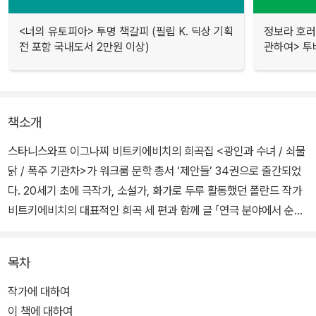
<너의 유토피아> 투명 책갈피 (필립 K. 딕상 기획
정보라 호러
전 포함 국내도서 2만원 이상)
관하여> 투
책소개
스타니스와프 이그나찌 비트키에비치의 희곡집 <광인과 수녀 / 쇠물
닭 / 폭주 기관차>가 워크룸 문학 총서 ‘제안들’ 34권으로 출간되었
다. 20세기 초에 극작가, 소설가, 화가로 두루 활동했던 폴란드 작가
비트키에비치의 대표적인 희곡 세 편과 함께 글 「연극 분야에서 순수
한 형태 이론에 대한 서문」이 부록으로 수록되어 작가가 어떠한 이론
에 기반해 자신의 작품을 전개해 나갔는지 살펴볼 수 있다.
목차
또한 뒤이은 ‘제안들’ 35권으로 작가의 대표적인 장편소설 <탐욕>을
작가에 대하여
함께 펴낸다. 희곡과 소설 모두 슬라브어권 문학작품을 국내에 오래
이 책에 대하여