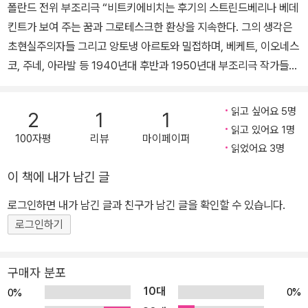
폴란드 전위 부조리극 “비트키에비치는 후기의 스트린드베리나 베데
로커스상 번역소설 부문 최종 후보에 올랐다. 기이한 상상력과 날카
로운 형태와 그로 인한 오해들」, 「연극 분야에서 순수한 형태 이론에
킨트가 보여 주는 꿈과 그로테스크한 환상을 지속한다. 그의 생각은
로운 문제의식을 바탕으로 인간의 존엄성과 사회적 불평등, 사랑과
대한 서문」, 에세이 「마약: 니코틴, 알코올, 코카인, 페요틀, 모르핀, 에
초현실주의자들 그리고 앙토냉 아르토와 밀접하며, 베케트, 이오네스
연대의 가능성을 꾸준히 탐구해 온 작가다.
테르」 등을 집필했고, 1939년 9월 18일 자살했다. 1985년 탄생 10
코, 주네, 아라발 등 1940년대 후반과 1950년대 부조리극 작가들의
0주년을 맞이해 유네스코가 ‘비트카찌의 해’를 선포했다.
걸작들로 이어진다.”(마틴 에슬린, 『부조리극』 저자) 비톨트 곰브로
비치, 브루노 슐츠, 스타니스와프 이그나찌 비트키에비치. 폴란드의
읽고 싶어요 5명
2
1
1
대표적인 아방가르드 작가들 중 비트키에비치는 국내에 상대적으로
읽고 있어요 1명
100자평
리뷰
마이페이퍼
덜 알려져 왔다. 그동안 곰브로비치의 희곡과 슐츠의 소설을 한국어
읽었어요 3명
로 소개해 온 번역가 정보라는 비트키에비치의 여러 희곡 중에서 영
이 책에 내가 남긴 글
어를 비롯해 여러 언어로 번역되며 널리 알려진 작품들인 「광인과 수
녀」, 「쇠물닭」, 「폭주 기관차」를 선택했다. 19세기 후반에 태어나 20
로그인하면 내가 남긴 글과 친구가 남긴 글을 확인할 수 있습니다.
세기 초에 제1차 세계대전을 겪고 제2차 세계대전의 시작과 함께 스
로그인하기
스로 생을 마감한 작가 비트키에비치(활동명 비트카찌)는 다재다능
한 작가였다. 길지 않은 삶 동안 문필가로서 희곡과 소설과 에세이를
구매자 분포
쓰는 한편 화가로서 초상화를 비롯한 여러 그림을 그리고 전시하며
10대
0%
0%
활발히 활동했다. 그는 자전적인 소설을 첫 작품으로 발표한 이후 희