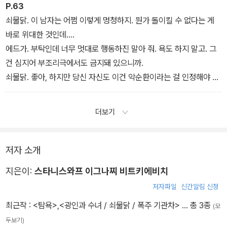
P.63
쇠물닭. 이 남자는 어쩜 이렇게 멍청하지. 뭔가 돌이킬 수 없다는 게
바로 위대한 것인데….
에드가. 부탁인데 너무 멋대로 행동하진 말아 줘. 욕도 하지 말고. 그
건 심지어 부조리극에서도 금지돼 있으니까.
쇠물닭. 좋아, 하지만 당신 자신도 이건 악순환이라는 걸 인정해야 할
거야. 돌이킬 수 없는 일은 모두 위대해. 죽음과 첫사랑과 동정의 상실
과 기타 등등 그런 종류의 일들이 위대한 이유는 오로지 그 때문이야.
더보기
몇 번씩 되풀이할 수 있는 일은 모두 그로 인해서 좀스러워지는 거야.
(구름 사이로 약한 달빛의 반짝임이 눈에 띄기 시작한다.) 당신은 돌
이킬 수 없는 일은 아무것도 하지 않으려고 하면서 위대함을 원하잖
저자 소개
아.
지은이:
스타니스와프 이그나찌 비트키에비치
(「쇠물닭」)
저자파일
신간알림 신청
최근작 :
<탐욕>
,
<광인과 수녀 / 쇠물닭 / 폭주 기관차>
… 총 3종
(모
두보기)