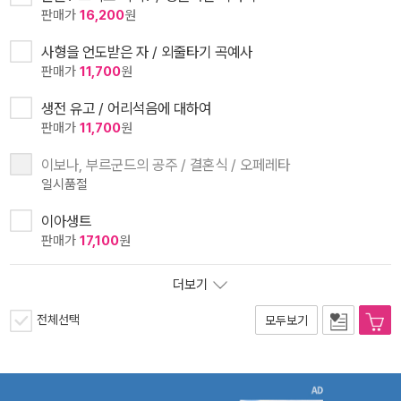
판매가
16,200
원
사형을 언도받은 자 / 외줄타기 곡예사
판매가
11,700
원
생전 유고 / 어리석음에 대하여
판매가
11,700
원
이보나, 부르군드의 공주 / 결혼식 / 오페레타
일시품절
이아생트
판매가
17,100
원
더보기
전체선택
모두보기