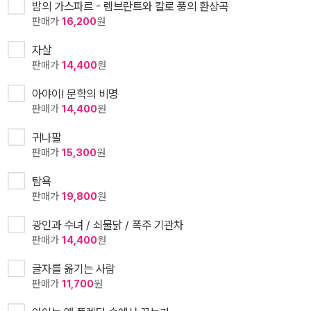
밤의 가스파르 - 렘브란트와 칼로 풍의 환상곡
판매가
16,200
원
자살
판매가
14,400
원
아야이! 문학의 비명
판매가
14,400
원
귀나팔
판매가
15,300
원
탐욕
판매가
19,800
원
광인과 수녀 / 쇠물닭 / 폭주 기관차
판매가
14,400
원
글자를 옮기는 사람
판매가
11,700
원