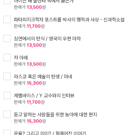
아이는 왜 폴렌타 속에서 끓는가
판매가
13,500
원
파타피지크학자 포스트롤 박사의 행적과 사상 - 신과학소설
판매가
11,700
원
심연에서의 탄식 / 영국의 우편 마차
판매가
13,500
원
저 아래
판매가
13,500
원
라스코 혹은 예술의 탄생 / 마네
판매가
15,300
원
제멜바이스 / Y 교수와의 인터뷰
판매가
11,700
원
듣고 말하는 사람들을 위한 농아에 대한 편지
판매가
15,300
원
운율? 그리고 의미? / 헝클어진 이야기