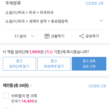
주제분류
신간알림 신청
소설/시/희곡
>
희곡
>
외국희곡
소설/시/희곡
>
세계의 문학
>
동유럽문학
선물하기
공유하기
이 책을 알라딘에
1,900
원 (
최상
기준)에 파시겠습니까?
중고
중고
중고 등록
알라딘에 팔기
회원에게 팔기
알림 신청
제안들 (총 26권)
신간알림 신청
브뤼셀의 한 가족
판매가
14,400
원