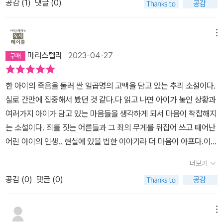
공감 (
1
)
댓글 (0)
메뉴
마리스텔라
2023-04-27
한 아이의 죽음을 둘러 싼 일곱명의 고백을 담고 있는 추리 소설이다.
실로 간만에 집중해서 봤던 것 같다.다 읽고 나면 아이가 놓인 상황과
여러가지 아이가 담고 있는 마음들을 생각하게 되서 마음이 착찹해지
는 소설이다. 죄를 짓는 어른들과 그 죄의 무게를 뒤집어 쓰고 태어난
어린 아이의 인생.. 현실에 있을 법한 이야기라 더 마음이 아프다.이
세상 어딘가에 이 아이와 같은 상황과 죽음을 짊어진 아이들이 있을
더보기
것 같다.인간의 시기심이 발현되는 시기는 몇살부터일까. 그 시기심
공감 (
0
)
댓글 (0)
은 언제쯤이면 한 인간의삶에서 사라질수 있을까. 맛있는 아이스크림
을 다 먹고 나니 에스프레소의 쓴맛이 남은아포카토 같은 소설이었
다.
메뉴