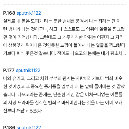
코의 얼굴에 지금껏 한 번도 본 적이없는 기묘한 미소가 서려 있었
기 때문이다.
P.168
sputnik1122
˝아직도 모르시겠어요? 아까 할아버님이 빨리 경찰서에 자수하러 가
실제로 내 몸은 모피가 타는 듯한 냄새를 풍겨서 나는 죄라는 건 이
라고 하신 말씀은 류스케 형님이 아니라 나한테 하신 말이었어요.˝
런 냄새가 나는 것이구나, 하고 나 스스로도 그 악취에 얼굴을 찡그렸
그리고 그 미소를 그대로 지은 채 이렇게 말했다.
던 것이 기억납니다. 그런데도 그 거무칙칙한 악취는 어쩐지 그 자리
˝경찰서에 가서 모두 다 말하기 전에 처형에게 먼저 고백하고 싶었어
에 생뚱맞게 튀어나온 것인듯한 느낌이 들어서 나는 얼굴을 찡그렸다
요. 그날 내가 나오코를 죽였다는 것을.˝
기보다 피식 웃은것 같습니다. 적어도 나오코의 눈에는 내가 평소처
럼 미소를 지은 것으로 보였겠지요…. 바로 옆에 우두커니 서 있는나
를 보고 그리 놀라지도 않고, 무슨 큼직한 봉제 인형을 만난 것처럼 내
P.177
sputnik1122
게 빙긋이 미소를 건넸습니다.
나와 유키코, 그리고 처형 부부의 관계는 사랑이라기보다 범죄 비슷
봉제 인형?
한 것이었고 그 중요한 증거품을 일부러 내 눈 앞에 들이대는 것 같았
그렇습니다. 어쩌면 그건 봉제 인형이었습니다.... 틀림없이 그렇습니
습니다. 나오코라는 존재는, 단순한 게임 같은 어처구니없는 어른들
다. 이제야 겨우 알겠군요. 그때 일은 노출오버 사진처럼 모든 것이 여
의 사랑 드라마를 심각한 범죄로 바꿔버린다는 것을 나는 이미 오래
름 한낮의 하얀 빛에 녹아들어내가 무슨 짓을 했는지도 지금껏 분명
전부터 깨닫고 있었다.
하게 생각나지 않았는데, 이제야 겨우 깨달았습니다. 그건 봉제 인형
역시 류스케 씨의 아이구나... 그런 실감이 들었습니다.
이었습니다.
신주쿠 산초메 사거리에 내던지고 왔을 터인 고통이 갑작스레다
P.186
sputnik1122