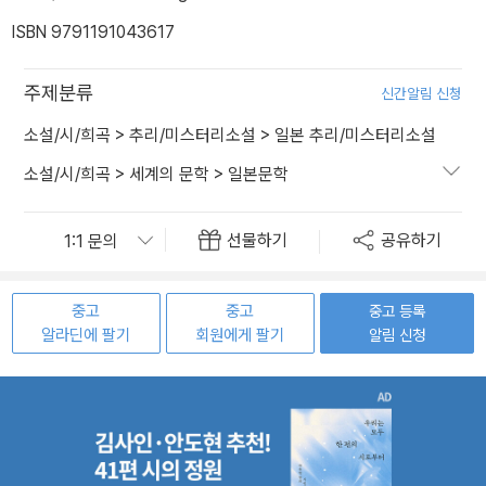
ISBN 9791191043617
주제분류
신간알림 신청
소설/시/희곡
>
추리/미스터리소설
>
일본 추리/미스터리소설
소설/시/희곡
>
세계의 문학
>
일본문학
선물하기
공유하기
중고
중고
중고 등록
알라딘에 팔기
회원에게 팔기
알림 신청