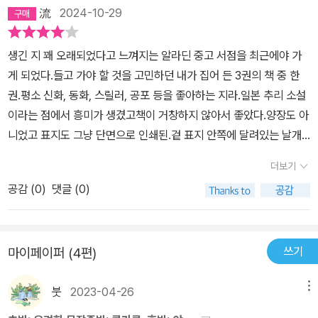
流
2024-10-29
생긴 지 꽤 오래되었다고 느껴지는 알라딘 중고 서점을 최근에야 가
게 되었다.들고 가야 할 것을 고민하던 내가 집어 든 3권의 책 중 한
권.평소 신화, 동화, 스릴러, 공포 등을 좋아하는 지라.일본 추리 소설
이라는 점에서 흥미가 생겼고책이 거창하지 않아서 좋았다.양장도 아
니었고 표지도 그냥 단면으로 인쇄된.겉 표지 안쪽에 달려있는 날개
(?) 없이그냥 겉 표지 안쪽에 저자 이력을 인쇄 해 놨다. (무척 신선했
더보기
음)적당한 사이즈 122 X 187mm (내가 쉽게 읽을 수 잇는 최소 사이
공감 (
0
)
댓글 (0)
즈)에글자 크기도 좋았다.여러모로 책 자체가 마음에 쏙 들었다.그래
서 손이 더 자주 가고 읽는데 거부감도 없었다.책을 잘 읽지 않았던 시
기에는 양장이 좋았다.보관할 때 책이 덜 상하는 느낌이 들어서.- 책
쓰기
마이페이퍼 (4편)
을 항상 휴대하며 틈틈이 읽는 스타일이 아니었던 시기.- 그냥 집에서
어쩌다 우주의 기운이 모였을 때 몇 시간을 바짝 읽었던 시기.책을 가
붓
2023-04-26
메뉴
방에 넣어 다니고 틈틈이 읽기 시작하자 양장이 불편해졌다.무게도
그렇고 양장의 두꺼운 표지가 가방 안에서 은근 존재감을 과시했기