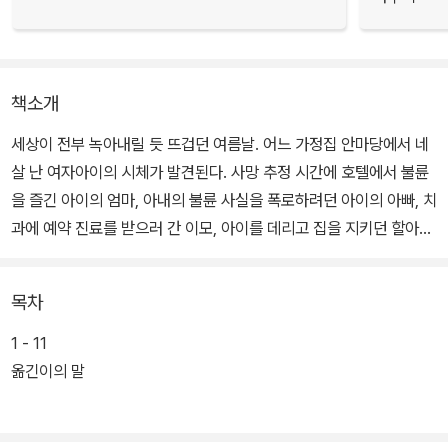
책소개
세상이 전부 녹아내릴 듯 뜨겁던 여름날. 어느 가정집 안마당에서 네
살 난 여자아이의 시체가 발견된다. 사망 추정 시간에 호텔에서 불륜
을 즐긴 아이의 엄마, 아내의 불륜 사실을 폭로하려던 아이의 아빠, 치
과에 예약 진료를 받으러 간 이모, 아이를 데리고 집을 지키던 할아버
지, 잠깐 집에 들렀던 이모부, 황급히 집을 뛰쳐나갔던 낯선 남자까
지….
목차
여아의 시체를 둘러싸고 평범한 일가족이 각자 감추어오던 충격적인
1 - 11
진실을 고백하며 서로를 살인범으로 지목한다. 한 명, 한 명이 고백할
옮긴이의 말
때마다 범인이 바뀌고 사건이 뒤집히는 믿기 어려운 반전 속에서, 과
연 누가 진실을 말하고 누가 거짓을 말하는 걸까? 또 여자아이를 죽