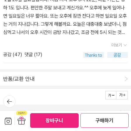
드립니다˝환불이벤트를 진행하고 있습니다.자세한 이벤트내용은 (@
하 1도 입니다. 편안한 주말 보내고 계신가요.^^ 오후에 늦게 일어나
studioodr)에서 확인해주세요.#백광 #소설백광 #렌조미키히코 #
면 일요일은 너무 짧아요. 또는 오후에 잠깐 잔다고 하면 일요일 오후
모모출판사 #책추천 #베스트셀러 #소설 #반전소설 #소설추천 #소
는 거의 지나갑니다. 그렇게 해볼까요. 오늘은 대충대충 보냈더니, 점
설책 #스릴러소설 #추리소설 #서평단 #책서평 #환불이벤트 #책읽
심먹고 나서의 오후 시간이 금방 지나갔고, 조금 전에 5시 되는 것도
는엄마 #도서협찬https://www.instagram.com/p/Ca30Gerl1O
모르고 있었어요. 오늘 저녁에 올림픽 폐막식이 있지만, 오늘도 경기
J/?utm_medium=share_sheet
더보기
가 있어요. 오후에 점심을 먹으면서 4인승 봅슬레이 경기 하는 것 같
공감 (
47
)
댓글 (17)
았고, 피겨스케이팅 갈라쇼도 해주는 것 같았는데, 잠깐 사이에 자리
를 비우고 돌아왔더니, 채널이 케이블 채널의 드라마로 돌아가 있었
어요. 그런 드라마는 전에도 본 거고, 다음에도 볼 수 있는데! 생각해
반품/교환 안내
보니, 사람마다 좋아하는 건 다르긴 합니다. 얼마전 쇼트트랙 여자 계
주 결승전 하던 날에는 아빠가 드라마를 보고 싶어서 채널을 빨리 돌
렸으면 하는 눈치였어요. 하지만 그 날은 올림픽 경기 보겠다는 사람
뒤로가
기
이 더 많았고, 아빠는 조금(많이는 아니고 조금) 드라마를 빨리 보고
로그인
전체 메뉴
회사 소개
출판사 안내
PC 버전
싶어하긴 하셨어요. 요즘 뉴스에선 3월 초로 다가온 선거 관련 뉴스
보관함담기
선물하기
장바구니
구매하기
가 많이 나오고 있습니다. 코로나19 관련 뉴스도 나오긴 하지만, 이전
(주)알라딘커뮤니케이션
보다는 중요도나 관심도가 정치 관련 뉴스가 더 높은 것 같은 느낌입