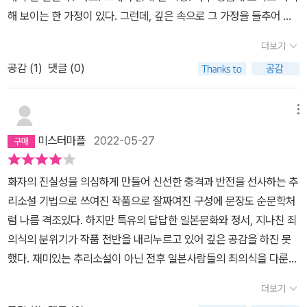
해 보이는 한 가정이 있다. 그런데, 깊은 속으로 그 가정을 들추어 보
니 어둠고 답답하며, 서로서로 비밀이 존재하면서 진실되지 못하고
더보기
거짓들이 덕지덕지 쌓여 있는 그런 가족 관계였다. 한 남자를 만나 결
공감 (
1
)
댓글 (0)
혼한 여자를 중심으로 무뚝뚝한 남편과의 사이에 딸이 한 명 있고, 시
부모님이 계시며, 자신에게는 어려서부터 제멋데로인 여동생이 한 명
있다. 그리고 그 여동생이 시머머니가 소개시켜 준 제자와 결혼해 딸
메뉴
을 한 명 낳았는데, 늘 자신이 볼일이 있을 언니 사토코에게 맡기고 돌
미스터마플
2022-05-27
아다닌다. 그러던 어느 날 언니집에 맡겨 놓았던 딸 나오코가 죽은 시
체로 언니네집 능소화나무 아래에서 발견된다. 도대체 누가 왜 아직
화자의 진실성을 의심하게 만들어 신선한 충격과 반전을 선사하는 추
네살밖에 되지 않은 나오코를 살해 한 것일까나??그 사건을 풀어가
리소설 기법으로 쓰여진 작품으로 잘짜여진 구성에 문장도 순문학처
는 과정에 있어 이 집의 비밀들이 속속들이 들어나게 되고 불쌍한 나
럼 나름 격조있다. 하지만 특유의 답답한 일본문화와 정서, 지나친 죄
오코를 어쩜 모두 죽이고 싶어 했던 것은 아닐까? 또 각각의 등장인
의식의 분위기가 작품 전반을 내리누르고 있어 깊은 공감을 하진 못
물이 자신에 입장에서 화자가 되어 그 날 살인사건이 일어난 시점에
했다. 재미있는 추리소설이 아닌 전후 일본사람들의 죄의식을 다룬
서 과거를 거슬러 올라가 자신들이 간직하고 있는 비밀들을 실토하게
전쟁문학?을 한편 본 느낌이다.
되는데, 독자의 입장에서 약간에 스릴감도 있고, 끝까지 읽지 않는다
더보기
면 과연 누가 범인인지 그 내막을 알 수가 없다는 장점이 있다.