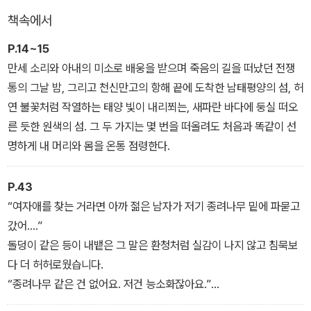
인 진짜 범인은 누구일까?
책속에서
P.14~15
만세 소리와 아내의 미소로 배웅을 받으며 죽음의 길을 떠났던 전쟁
통의 그날 밤, 그리고 천신만고의 항해 끝에 도착한 남태평양의 섬, 허
연 불꽃처럼 작열하는 태양 빛이 내리쬐는, 새파란 바다에 둥실 떠오
른 듯한 원색의 섬. 그 두 가지는 몇 번을 떠올려도 처음과 똑같이 선
명하게 내 머리와 몸을 온통 점령한다.
P.43
“여자애를 찾는 거라면 아까 젊은 남자가 저기 종려나무 밑에 파묻고
갔어….”
돌덩이 같은 등이 내뱉은 그 말은 환청처럼 실감이 나지 않고 침묵보
다 더 허허로웠습니다.
“종려나무 같은 건 없어요. 저건 능소화잖아요.”
정원 한쪽에 서 있는 나무에 지그시 시선을 던지는 시아버지의 옆얼