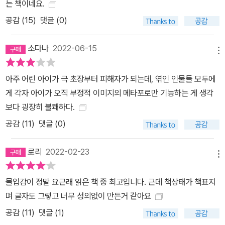
것처럼 진실은 “탁한 유리창 몇 겹 너머에 놓고 바라보는 듯 희미”(p.
는 책이네요.
9)한 어떤 것일지도 모른다.
공감 (
15
)
댓글 (0)
소다나
2022-06-15
메뉴
아주 어린 아이가 극 초장부터 피해자가 되는데, 엮인 인물들 모두에
게 각자 아이가 오직 부정적 이미지의 메타포로만 기능하는 게 생각
보다 굉장히 불쾌하다.
공감 (
11
)
댓글 (0)
로리
2022-02-23
메뉴
몰입감이 정말 요근래 읽은 책 중 최고입니다. 근데 책상태가 책표지
며 글자도 그렇고 너무 성의없이 만든거 같아요
공감 (
11
)
댓글 (1)