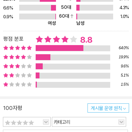
실은 묵인한 채 자살을 시도하는 남자, 효부며 지혜로운 아내며 다정
50대
4.3%
6.6%
한 엄마 역할이 지긋지긋한 여자, 수십 년 전 남태평양에서 저지른 살
60대
1.0%
0.9%
인의 추억에 빠져 사는 남자까지, 보통 사람들로 보이는 일가족은 내
여성
남성
면에 욕망, 질투, 배신감, 복수심, 심지어 살의가 들끓는 남녀일 뿐이
다. 『백광』은 ‘평범’과 ‘평온’, ‘보통’과 ‘상식’이 얼마나 쉽게 깨지기 쉬
8.8
평점 분포
운 연약한 가면인지를 샅샅이 들추어낸다. 렌조 미키히코는 이러한
64.0%
문제의식을 뛰어난 문학성과 특유의 매혹적인 작풍으로 유감없이 펼
19.9%
쳐 보인다. “존재하는 것만으로도 남자를 충동질하는 몸, 제 몸이 명
9.6%
령하는 대로 살아가는 뜨겁고 유연한 액체 유리”(p.225)로 묘사되는
인물 유키코는 도덕 혹은 윤리에 비해 욕망이 얼마나 강력한지를 상
5.1%
기시킨다. 또한 살갗을 휘감는 한여름의 무더위, 남태평양 섬의 원색
1.5%
적 화려함, 어둡고 끈적거리는 듯한 집안 분위기를 뒤엉키듯 교차시
키면서 보통 사람들이 평온해 보이는 일상 아래에 숨겨두고 간신히
100자평
게시물 운영 원칙
참아내고 있는 위태롭고 어두운 욕망과 그로 인해 일그러진 내면을
감각적인 은유로 전달한다. 이런 미스터리를 읽고 싶었다! 치밀하게
카테고리
설계된 트릭과 연쇄적 반전이 주는 충격적 쾌감 소설의 모든 요소에