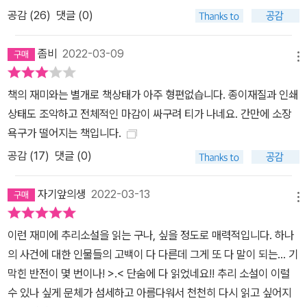
곱 명의 고백에 잇따르는 일곱 번의 반전이 주는 의외성이 독자를 충
공감 (
26
)
댓글 (0)
격으로 몰아넣는다. 독자의 예측을 유도하고 그 예측을 매번 뒤엎는
치밀하게 계산된 문장의 힘에 독자들은 그저 놀랄 수밖에 없다. “죽이
좀비
2022-03-09
려고도 했지만, 살리려고도 했어요.” 진실은 이분법 너머에 있다 『백
메뉴
광』은 반의어의 충돌로 가득하다. 선과 악, 죄와 벌, 사랑과 증오, 믿
책의 재미와는 별개로 책상태가 아주 형편없습니다. 종이재질과 인쇄
음과 배신, 고백과 거짓말, 사람과 인형(사람인 척하는 사물), 치매와
상태도 조악하고 전체적인 마감이 싸구려 티가 나네요. 간만에 소장
치매인 척하기. 세상만사가 이분법으로 분명히 나뉜다면 혼돈은 없을
욕구가 떨어지는 책입니다.
것이다. 하지만 이 소설은 모두가 별다른 의도가 없었음에도 죄를 짓
공감 (
17
)
댓글 (0)
게 됨을 현실적으로 보여주며 독자를 섬뜩하게 만들고 혼돈에 빠뜨린
다. 상반되는 개념을 자유자재로 넘나드는 작가의 기교는 트릭이나
자기앞의생
2022-03-13
반전의 재미로만 쓰이는 것이 아니라 주제 의식으로까지 한 걸음 더
메뉴
나아간다. 또한 이 소설은 좋은 사람, 나쁜 사람이라는 선입견을 여러
번 뒤엎으며 좋음과 나쁨의 경계를 허물고 나서 분명한 선악의 기준
이런 재미에 추리소설을 읽는 구나, 싶을 정도로 매력적입니다. 하나
을 생각해보게끔 만든다. 누군가에게는 선이 다른 이에게는 악이라
의 사건에 대한 인물들의 고백이 다 다른데 그게 또 다 말이 되는... 기
면, 무엇이 선이고 또 무엇이 악인가. “여름 한낮의 하얀 빛에 녹아들
막힌 반전이 몇 번이나! >.< 단숨에 다 읽었네요!! 추리 소설이 이럴
어 내가 무슨 짓을 했는지도 지금껏 분명하게 생각나지 않”(p.168)는
수 있나 싶게 문체가 섬세하고 아름다워서 천천히 다시 읽고 싶어지