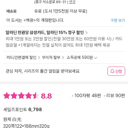
(중구 서소문로 89-31 )
변경
배송료
유료 (도서 1만5천원 이상 무료)
이 도서는 <
백광
>의 개정판입니다.
구판 보기
알라딘 만권당 삼성카드, 알라딘 15% 청구 할인
최대 1만원 또는 2만원 할인(전월 30만원 또는 60만원 이용 시) / 카드
발급월 +1개월까지는 전월 실적이 없어도 최대 1만원 혜택 제공
카드/간편결제 할인
무이자 할부
소득공제 590원
관심 저자, 시리즈의 출간 알림을 받아보세요
신청
8.8
100자평 48편
리뷰 90편
세일즈포인트
6,798
원제 白光
320쪽
122*188mm
320g