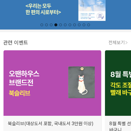
관련 이벤트
전체보기
북슬리브(대상도서 포함, 국내도서 3만원 이상)
8월 특별 선
바구니