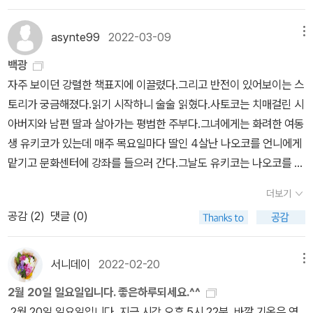
포기하고 그 기억에서 도망치기 위해 황야를 홀로 떠도는 수밖에 없
될 만큼 무더운 날씨였다.여름 햇빛은 자신의 열기를 견디지 못하고
었다…...그러기 위해서는 영문 모를 노인네가 되는 것이 가장 편리할
썩어 문드러져 집과 정원에 하얀 단내를쏟아냈다.P275제목과 어우
asynte99
2022-03-09
메뉴
것 같았다...내가 스스로 황야가 되어버리는 것이다. 그러면 옛날에 그
러지는 배경 묘사가 인상적.개인적으로 신선한 경험이었고 나름 즐거
백광
섬에서 범한 죄 따위는 전쟁터의 잔재가 뒤죽박죽 뒤엉킨 머릿속 어
웠다.
자주 보이던 강렬한 책표지에 이끌렸다.그리고 반전이 있어보이는 스
딘가에 매몰되어 잊어버릴 수 있다. 죄의식으로 고통받을 일도 없
토리가 궁금해졌다.읽기 시작하니 술술 읽혔다.사토코는 치매걸린 시
다….
아버지와 남편 딸과 살아가는 평범한 주부다.그녀에게는 화려한 여동
생 유키코가 있는데 매주 목요일마다 딸인 4살난 나오코를 언니에게
맡기고 문화센터에 강좌를 들으러 간다.그날도 유키코는 나오코를 맡
기고 가고 사토코는 딸인 가요를 데리고 치과를 가기 위해 나오코를
더보기
시아버지와 남겨두고 다녀온다.그날 나오코는 사토코네 정원에서 싸
공감 (
2
)
댓글 (0)
늘한 시체로 발견된다.과연 그 4살난 여자아이를 죽인 범인은 누구인
가?바람난 엄마와 불륜상대 대학생 히라타,부인이 불륜중인걸 알고
있는 다케히코,그리고 사토코의 남편 류스케.그리고 치매걸린 노인
서니데이
2022-02-20
메뉴
게이조.과연 누가 범인일까?소설 백광은 반전인 백미인 추리소설인
2월 20일 일요일입니다. 좋은하루되세요.^^
만큼 지금 출판사에서 ˝범인의 정체에 놀라지 않았다면 전액 환불해
2월 20일 일요일입니다. 지금 시각 오후 5시 22분, 바깥 기온은 영