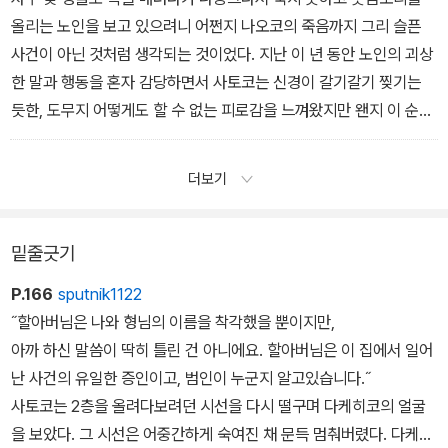
올리는 노인을 보고 있으려니 어쩐지 나오코의 죽음까지 그리 슬픈
사건이 아닌 것처럼 생각되는 것이었다. 지난 이 년 동안 노인의 괴상
한 말과 행동을 혼자 감당하면서 사토코는 신경이 갈기갈기 찢기는
듯한, 도무지 어떻게도 할 수 없는 피로감을 느껴왔지만 왠지 이 순간,
사토코는 처음으로 이 노인네는 미친 게 아니라고 느껴졌다. 오히려
이 노인네만 정상이고, 미친 건 우리 쪽이다. 나를 포함해 죽음을 잔혹
더보기
하고 슬픈 것으로만 받아들이는 사람들이 오히려 미친 것이다….
밑줄긋기
P.166
sputnik1122
˝할아버님은 나와 형님의 이름을 착각했을 뿐이지만,
아까 하신 말씀이 딱히 틀린 건 아니에요. 할아버님은 이 집에서 일어
난 사건의 유일한 증인이고, 범인이 누군지 알고있습니다.˝
사토코는 2층을 올려다보려던 시선을 다시 떨구며 다케히코의 얼굴
을 보았다. 그 시선은 어중간하게 숙여진 채 문득 멈춰버렸다. 다케히