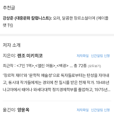
텔 침대에서 밀회 중인 유키코를 떠올렸습니다. 나를 타인처럼 올려
다. 아니, 노인의 머릿속에는 무시무시한 전쟁터가 있어서 그는 끝없
쓴웃음을 지을 수밖에 없었지만, 생각해보니 웃을 일이아니었다. 시
추천글
다보는 무표정한 눈도 평소의유키코를 닮았습니다. 그리고 표정 없
이 반복되는 잔인한 살육의 망상에 고통을 받아왔을 터였다. 바로 한
아버지가 나오코를 전처가 딴 남자에게서 낳아온 아이라고 착각했
강상준 (대중문화 칼럼니스트):
오라, 달콤한 장르소설이여 (에이플
이 윤곽선만 그려놓은초상화 같은 나오코의 얼굴은 심플한 그만큼 류
두 시간 전까지만 해도. 하지만 다케히코가 자신의 죄를 인정하고 자
고, 그 바람에 살해했을 가능성이 여전히 강하게 남아 있었기 때문이
랫 刊)
스케 씨와똑같은 얼굴을, 범죄의 또 하나의 증거를 분명하게 내 눈앞
수하러 간 것처럼 이 노인도 이제야 겨우 망상의 전쟁터에서의 싸움
다.
에 들이대는 것이었습니다.
에 종지부를 찍고 자신의 패배를 인정한 끝에 이 깨달음과도 같은 낙
이 노인에게는 무슨 말을 해도 소용없다….
그 순간 나오코는 자신의 머리 위에서 지그시 내려다보는 남자가 누
원의 세계에서 노닐고 있는 게 아닐까.
그렇게 생각하면서도 사토코는 짐짓 나무랐다.
저자 소개
구인지 겨우 알아봤는지, 놀라움과 동시에 반가운 표정을 지으며 부
˝무슨 말씀이세요, 아버님, 나오코는 유키코와 다케히코의 아이예요.˝
르짖었습니다.
지은이:
렌조 미키히코
저자파일
신간알림 신청
분명 그렇게 말했다고 생각했다. 그리고는 유키코를 향해 ˝나를 보면
˝아저씨!˝라고.
서도 이따금 세상 떠난 시어머니로 착각을 하시니까 네가 너그럽
최근작 :
<7인 1역>
,
<열린 어둠>
,
<백광>
… 총 72종
(모두보기)
그것이 어른들의 범죄와도 같은 사랑 게임의 세 번째 크나큰 증거였
게 용서해˝라고 말했다. 딱히 이상한 말을 한 것도 아닌데 유키코
‘장르적 재미’와 ‘문학적 예술성’으로 독자들로부터는 탄성을 자아내
습니다.
는 얼굴이 하얗게 질린 채 입술을파르르 떨면서 아무 말도 못 했다. 노
고, 동시대 작가들에게는 경외에 찬 질시를 받은 천재 작가. 1948년
인네의 말을 곧이곧대로 받아들이고 상처를 입은 건가..….
나고야에서 태어나 와세다대학 정치경제학부를 졸업하고, 1975년
˝어린애 농담 같은 거라니까. 그렇게 정색을 하고 받아들일 것도 없
《변조, 둘이서 한 옷 입기》로 신인상을 수상하며 등단했다. 이후 발표
는.….˝
하는 작품마다 탄식이 터질 만큼 유려한 문체, 기예에 가까운 치밀한
하지만 유키코는 그 말을 가로막으며 비명 같은 소리를올렸다.
옮긴이:
양윤옥
저자파일
신간알림 신청
트릭, 비교를 불허하는 강렬한 여운으로 렌조 미키히코만의 매혹적인
˝언니...!˝