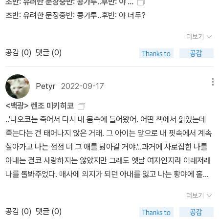
초반: 유려한 문장중반: 콩가루..후반: 야 ...
때문이다.그리고 무엇보다 양장이랍시고 비싸지는 가격.쓸 데 없는
초반: 유려한 문장중반: 콩가루..후반: 야 너두?
이야기가 길었다.그만큼 이 책의 만듬새는 꽤나 합리적이란 생각이
더보기
들게 끔 했다.여튼 이 책은 진행 방식이 특이했다.등장인물들이 서로
자신의 이야기를 하면서 진행되는 것.책 초반에 이미 사건은 벌어지
공감 (
0
)
댓글 (0)
고그것을 두고 관계자들이 돌아가며 자신의 이야기(- 자신의 생각,
입장, 추리 등)를 한다.독특한 진행 방식이란 점은 동의한다.그리고
Petyr
2022-09-17
메뉴
놀랄 정도로 치밀한 심리 묘사가 두드러진다.근데 이게 중간을 넘어
<백광> 렌조 미키히코
가니까 읽는데 지친다.왜냐면 고봉 밥 수준으로 상세한 서술이 그 캐
..'나오코는 죽어서 다시 내 몸속에 들어왔어. 어떤 책에서 읽었는데
릭터에게 쉽게 몰입하게 하는 건 좋은데어쩔 수 없이 겹쳐지는 상황
죽는다는 건 태어나지 않은 거래. 그 아이는 앞으로 내 핏속에서 계속
에 대한 서술이 반복되니까마치 읽었던 내용을 세 번, 네 번 반복하는
살아가고 나는 점점 더 그 애를 닮아갈 거야.'..과거에 사로잡힌 나를
느낌이 든다.결국 중후반에 가선 지루함을 깔면서 읽게 된다.마치 시
아내는 결코 사랑하지는 않았지만 그래도 옛날 여자인지라 이래저래
큰둥해 진 달까? '흠..그래 그래. 알았다고...'이런 상황에서 피해자에
나를 돌봐주었다. 매사에 의지가 되던 아내를 잃고 나는 황야에 홀로
대한 언급 횟수가 너무 잦어져서 인지문득 불쾌감까지 들었다.마치
내던져진 듯한 불안감에 휩싸였다. 스멀스멀 다가오는 죽음의 황야에
피해자가 도구화 되는 느낌이랄까...어느 순간 등장 인물들이 서술하
더보기
서 나 혼자 그 옛날 전쟁터 섬의 기억과 싸워야 하는 것이다. 게다가
는 이야기에서 피해자는자신의 인간성을 주장하기 위해 짧게 언급될
공감 (
0
)
댓글 (0)
내가 패하리라는 건 불을 보듯 뻔한 일이었다. 나는 애초에 싸우기를
뿐이었다.사건이 터진 그 목요일까지, 일주일 내내 최고기온이 갱신