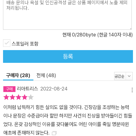
트릭이 설계돼 있다면 믿을 수 있겠는가? 『백광』은 인물의 캐릭터 설
정, 인물의 발화, 상황에 대한 묘사, 사건의 전개 방식까지 ‘모든 것이
트릭’이다. “착하고 관대한 남자”(p.172)로 소개된 인물이 “따분하고
아무 매력도 없는 사람”(p.59)으로 일컬어진다든가, “나는 지금 너
현재
0
/280byte (한글 140자 이내)
(남성)을 껴안고 싶어”(p.115)라고 말하며 유혹했던 다케히코가 “나
는 여자에게만 관심이 있는 남자야.” “네가 내 아내의 몸에서 맛본 쾌
스포일러 포함
락은 내게서 훔쳐 간 것이니까 짐승에게 폭행을 당하는 혐오스러운
등록
방식으로 그 대가를 치러줬으면 하는데, 어때?”(p.115)라고 말하며
겁박한다든가, 시스루 옷에 대해 “가린다기보다 오히려 검은 망사 너
구매자 (28)
전체 (48)
머로 살빛을 강조해서 보는 사람을 자극하려는 것 같았다”(p.95)라
는 식으로 독자가 예상할 수 있는 상상력의 범주를 가뿐히 뛰어넘는
리아트리스
2022-08-24
메뉴
다. 무엇보다도 혼을 쏙 빼놓는 것은 ‘고백’이라는 서술 기법을 통한
일곱 번의 연쇄적 반전이다. 진실을 토로하겠다며 고백하는 각각의
이처럼 납득하기 힘든 살의도 없을 것이다. 긴장감을 조성하는 능력
등장인물들. 하지만 그다음 인물의 고백을 들어보면 앞에서 들은 고
이나 문장은 수준급이라 할만 하지만 사건의 진상을 받아들이긴 힘들
백은 단지 그 사람만의 진실, 혹은 그 사람을 위한 진실이었고, 오히려
었다. 온갖 감상적인 이유를 갖다붙여도 어린 아이를 죽일 명분따윈
거짓된 범인을 유추하게 하는 트릭이었음을 깨닫게 된다. 이렇듯 일
애초에 존재하지 않는다.