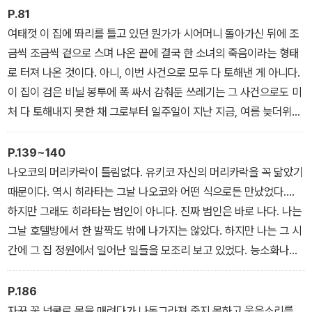
굴을 사토코 씨는 섬뜩한 듯이 바라보며 그렇게 말했습니다.
P.81
여태껏 이 집에 똬리를 틀고 있던 뭔가가 시어머니 돌아가신 뒤에 조
금씩 조금씩 겉으로 스며 나온 끝에 결국 한 소녀의 죽음이라는 형태
로 터져 나온 것이다. 아니, 이번 사건으로 모두 다 토해낸 게 아니다.
이 집이 검은 비닐 봉투에 폭 싸서 감춰둔 쓰레기는 그 사건으로도 미
처 다 토해내지 못한 채 그로부터 일주일이 지난 지금, 여름 늦더위에
썩어 문드러져 마침내 불쾌한 냄새를 풍기고 있다….
P.139~140
나오코의 머리카락이 틀림없다. 유키코 자신의 머리카락을 꼭 닮았기
때문이다. 역시 히라타는 그날 나오코와 어떤 식으로든 만났었다….
하지만 그래도 히라타는 범인이 아니다. 진짜 범인은 바로 나다. 나는
그날 호텔방에서 한 발짝도 밖에 나가지는 않았다. 하지만 나는 그 시
간에 그 집 정원에서 일어난 일들을 모조리 보고 있었다. 능소화나무
뒤편에서 이 그림책의 늑대와 똑같은 표정으로.
P.186
자꾸 꽃 넝쿨로 목을 매려다가 나동그라져 죽지 못하고 웃음소리를