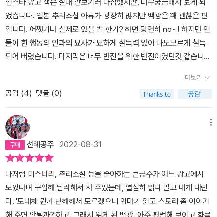
인스타 광고 책은 절대 안보기러 다짐했지만, 너무궁금해서 보게 되
었습니다. 일본 추리소설 아류가 굉장히 많지만 백광은 꽤 괜찮은 편
입니다. 어쨋거나 실제로 있을 법 한가? 하면 당연히 no~! 하지만 인
물이 한 행동의 인과의 묘사가 묘하게 설득력 있어 나도모르게 설득
되어 버렸습니다. 마지막은 너무 반전을 위한 반전이였던것 같습니
다! 끝
더보기
공감 (
4
)
댓글 (0)
메뉴
선례공주
2022-08-31
나처럼 미스터리, 추리소설 등을 좋아하는 큰공주가 어느 광고에서
보았다며 구입해 달라해서 사 주었는데, 열심히 읽다 말고 내게 내린
다. '도대체 뭔가 난해해서 모르겠으니 엄마가 읽고 스토리 좀 이야기
해 주면 안될까?'하고. 그래서 읽게 된 백광. 아주 평범해 보이고 화목