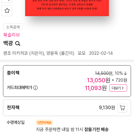
소득공제
북슬리브
백광
렌조 미키히코
(지은이),
양윤옥
(옮긴이)
모모
2022-02-14
종이책
14,500
원,
10%
13,050
원
+ 720원
11,093
원
카드최대혜택가
더보기
전자책
9,130
원
수령예상일
양탄자배송
지금 주문하면 내일 밤 11시
잠들기전 배송