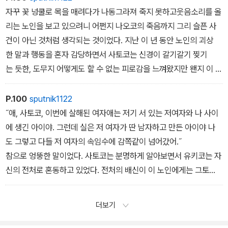
시 큰 의미를 품고 나를 덮쳤습니다.
자꾸 꽃 넝쿨로 목을 매려다가 나동그라져 죽지 못하고웃음소리를 올
내 아이가 아니라 류스케 씨의 아이다. 게다가 나오코는 그것을 알
리는 노인을 보고 있으려니 어쩐지 나오코의 죽음까지 그리 슬픈 사
고 있다. 자신이 류스케 이모부의 딸이고, 이곳이 진짜 자신의 집이라
건이 아닌 것처럼 생각되는 것이었다. 지난 이 년 동안 노인의 괴상
는 것도 알고 있다... 불현듯 그런 생각이 들었습니다. 유키코가 슬
한 말과 행동을 혼자 감당하면서 사토코는 신경이 갈기갈기 찢기
쩍 알려주었는지, 아니면 어린아이의 예리한 후각이 본능적으로 진
는 듯한, 도무지 어떻게도 할 수 없는 피로감을 느껴왔지만 왠지 이 순
짜 아버지의 냄새를 맡았는지, 아무튼 이 아이는 알고 있다. 그러지 않
간, 사토코는 처음으로 이 노인네는 미친 게 아니라고 느껴졌다. 오히
고서는 내 앞에서나 집에서는 한 번도 보인 적이 없는 이런 너부죽
려 이 노인네만 정상이고, 미친 건 우리 쪽이다. 나를 포함해 죽음
P.100
sputnik1122
한 자세로 엎드려 있을 리 없다…. 나오코는 스케치북에 얼굴을 파묻
을 잔혹하고 슬픈 것으로만 받아들이는 사람들이 오히려 미친 것이
˝애, 사토코, 이번에 살해된 여자애는 저기 서 있는 저여자와 나 사이
듯이 열심히 그림을 그리느라 내가 다가온 것도 알지못한 것 같았습
다….
에 생긴 아이야. 그런데 실은 저 여자가 딴 남자하고 만든 아이야 나
니다.
그렇게 느껴질 만큼 그때 정원 안에는 낙원처럼 아름답고 선하고 온
도 그렇고 다들 저 여자의 속임수에 감쪽같이 넘어갔어.˝
˝나오코 뭘 그리고 있어?˝
화한 것이 있었다. 여름을 몰아내는 가을바람같은 조용하고 적막
참으로 엉뚱한 말이었다. 사토코는 분명하게 알아보면서 유키코는 자
내가 말을 건네자 나오코는 천천히 고개를 들었습니다.
한 바람이 불어와 꽃도 노인의 웃는 얼굴도 투명한 바람의 흐름 속
신의 전처로 혼동하고 있었다. 전처의 배신이 이 노인에게는 그토
나는 나오코의 머리 바로 옆에 뻣뻣이 서 있었기 때문에 처음에
에 둥둥 떠돌며 빛났다가 그늘지고 그늘졌다가 다시 빛나면서 자연
록 충격적인 사건이었던 것이리라.
는 내 다리밖에는 눈에 들어오지 않았겠지요.
의 추이 그 자체의 아름다움을 보여주었다. 사건이 일어난 날부
일주일 전의 사건과 전처의 부정이 노인의 뒤엉킨 머릿속에서 군데군
더보기
그대로 새우처럼 작은 몸을 뒤로 젖혀 그 아이의 시선은 미끄러지듯
터 한 달여 동안이 집 안에는 추악한 현실밖에 없다고 생각했지만, 노
데 끊긴 채 하나로 이어지면서 전기 합선처럼 불꽃이 튄 결과가 방
이 내 얼굴로 올라왔습니다. 그 나긋나긋한 몸의 움직임을 보며 호
인의 머릿속에만은 이런 낙원과도 같은 꿈의 세계가 있었던 것이
금 내뱉은 말로 나타난 게 아닐까.