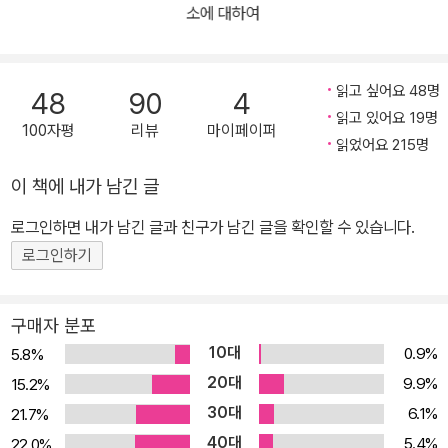
네 살 난 여자아이의 시체가 발견된다. 사망 추정 시간에 호텔에서 불
소에 대하여
륜을 즐긴 아이의 엄마, 아내의 불륜 사실을 폭로하려던 아이의 아빠,
치과에 예약 진료를 받으러 간 이모, 아이를 데리고 집을 지키던 할아
버지, 잠깐 집에 들렀던 이모부, 황급히 집을 뛰쳐나갔던 낯선 남자까
읽고 싶어요 48명
48
90
4
지…. 여아의 시체를 둘러싸고 평범한 일가족이 각자 감추어오던 충격
읽고 있어요 19명
100자평
리뷰
마이페이퍼
적인 진실을 고백하며 서로를 살인범으로 지목한다. 한 명, 한 명이 고
읽었어요 215명
백할 때마다 범인이 바뀌고 사건이 뒤집히는 믿기 어려운 반전 속에
이 책에 내가 남긴 글
서, 과연 누가 진실을 말하고 누가 거짓을 말하는 걸까? 또 여자아이
로그인하면 내가 남긴 글과 친구가 남긴 글을 확인할 수 있습니다.
를 죽인 진짜 범인은 누구일까? 평범한 일가족의 내면을 잠식한 끔찍
한 욕망에 대한 이야기 치매 증세가 있는 노인 게이조는 아들 류스케
로그인하기
와 며느리 사토코, 그리고 손녀딸 가요와 한 지붕 아래에서 편안한 노
후를 보낸다. 하지만 며느리 사토코 여동생의 딸 나오코가 시체로 발
구매자 분포
견되자 평범한 일상은 단번에 산산조각이 난다. 그러자 사토코의 입
10대
0.9%
5.8%
에서 이렇게 진실이 새어 나온다. “이 집이 평범하고 평온했던 일은
20대
9.9%
15.2%
한 번도 없었던 것이다. 모두가 그런 척했을 뿐이다.”(p.193) 거리낌
30대
6.1%
21.7%
없이 불륜을 저지르고 전리품 삼아 아이를 낳는 여자, 아내의 불륜 사
40대
5.4%
22.0%