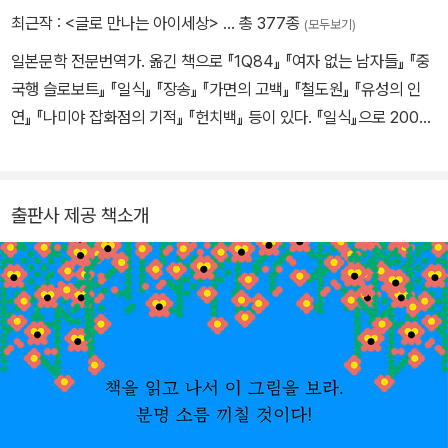
미스터리 세계를 구축했다. 《회귀천 정사》로 일본 추리작가 협회상,
최근작 :
<글로 만나는 아이세상>
… 총 377종
그 목소리도 눈빛도 언니를 비난하고 있었다. 시아버지가 아니라 사
(모두보기)
《달맞이꽃 야정》으로 요시카와 에이지 문학상 신인상, 《연문》으로
토코에게 화가 난 모양이었다.
일본문학 전문번역가. 옮긴 책으로 『1Q84』 『여자 없는 남자들』 『중
나오키상, 《숨은 국화》로 시바타 렌자부로상을 수상했다. 2013년 세
˝왜 그래, 내가 무슨 이상한 말이라도 했어?˝
국행 슬로보트』 『일식』 『장송』 『가면의 고백』 『철도원』 『유성의 인
상을 떠났다. 2022년 한국에서 복간된 《백광》은 배신과 상처를 다룬
웃으면서 되물은 순간, 사토코의 얼굴에서도 미소가 사라졌다. 자신
연』 『나미야 잡화점의 기적』 『헌치백』 등이 있다. 『일식』으로 2005
처절한 인간 드라마로, 일곱 인물의 고백에 잇따르는 일곱 번의 반전
의 실수를 그제야 깨달았던 것이다. 유키코는 여전히 겁에 질린 눈빛
년 일본 고단샤가 수여하는 노마문예번역상을 수상했다.
으로 독자들을 큰 충격에 빠뜨리며 SNS를 연일 뜨겁게 달구고 단숨
으로 언니를 빤히 바라보고 있었다.
에 미스터리 분야 베스트셀러 1위를 차지하는 등 열렬한 사랑을 받았
얼어붙은 듯 새파래진 관자놀이에서 밀랍 같은 땀이 툭 떨어지는 것
다. 이어 《열린 어둠》 일본어판 원제: 《밤이여, 쥐들을 위해 夜よ鼠
출판사 제공 책소개
을 사토코는 여동생보다 훨씬 더 차가운 눈빛으로 가만히 지켜보았
たちのために》 은 국내에 처음 소개된 아홉 편의 주옥같은 미스터리
다.
단편소설로, 동양의 고전적 정취부터 서양의 모던한 느와르까지 동서
고금을 넘나드는 다채롭고 환상적인 분위기를 펼쳐 보이면서도 곡예
에 가까운 반전까지 압축적으로 담아내 또 한 번 독자들에게 짜릿한
즐거움을 선사했다. 《7인 1역》 일본어판 원제: 《나라는 이름의 변주
곡 私という名の変奏曲》 은 사건을 둘러싼 전모의 핵심이 초반부
에 드러날 뿐만 아니라 진범을 작가조차 알 수 없다는 점에서 미스터
리의 관습을 완전히 뒤집는다. 또한 탐미적인 분위기에서 인간 심리