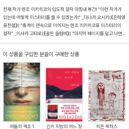
천재 작가 렌조 미키히코의 압도적 걸작 마침내 복간! “이런 작가가
있는데 어떻게 미스터리를 쓸 수 있겠는가!” _다나카 요시키(《은하영
웅전설》) “충격이 연속으로 이어지는 렌조 미키히코표 미스터리의
걸작” _이사카 고타로(《골든 슬럼버》) “마지막 페이지를 덮고 나면
작가가 얼마나 독자의 추리적인 두뇌를 두루두루 쉴 새 없이 조종하
고 자극하는 주재자였는지 비로소 실감하게 될 것이다!” _옮긴이 양
이 상품을 구입한 분들이 구매한 상품
윤옥 “저 아이를 죽여 주세요” 눈부시게 아찔하고 숨 막히게 매혹적
인 치정 미스터리 독자와 평단은 물론 동료 작가들로부터 명실공히
천재 작가로 평가받는 렌조 미키히코. 그는 발표하는 작품마다 치밀
한 서술 트릭과 허를 찌르는 반전으로 장르적 재미를 충족시키면서
도, 남녀 간의 그릇된 애정을 중심으로 한 인간 드라마를 서정미 가득
한 문체로 담아내 격조 높은 문학성까지 두루 갖춘 독창적 작품 세계
를 선보여 왔다. 렌조 미키히코의 작품 세계를 대표하는 소설로, 거듭
하는 반전을 다룬 솜씨가 백미로 꼽히는 『백광』이 모모에서 출간되었
다. 세상이 전부 녹아내릴 듯 뜨겁던 여름날. 어느 가정집 안마당에서
어둠의 색조 1
긴키 지방의 어느 장
히든 픽처스