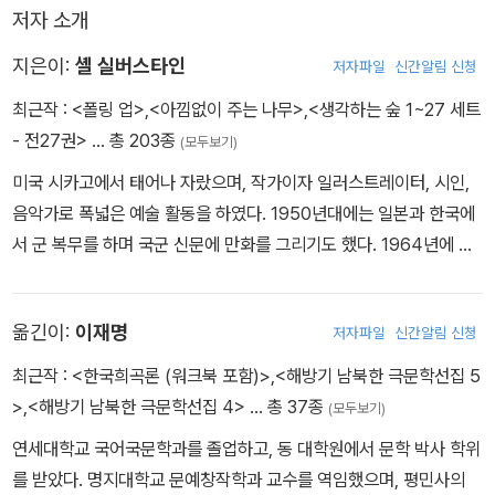
저자 소개
지은이:
셸 실버스타인
저자파일
신간알림 신청
최근작 :
<폴링 업>
,
<아낌없이 주는 나무>
,
<생각하는 숲 1~27 세트
- 전27권>
… 총 203종
(모두보기)
미국 시카고에서 태어나 자랐으며, 작가이자 일러스트레이터, 시인,
음악가로 폭넓은 예술 활동을 하였다. 1950년대에는 일본과 한국에
서 군 복무를 하며 국군 신문에 만화를 그리기도 했다. 1964년에 출
판된 『아낌없이 주는 나무』는 그의 대표적인 작품으로 우리나라에서
도 많은 이들에게 가장 감명 깊은 책으로 손꼽힌다. 작품 중 『다락방
옮긴이:
이재명
저자파일
신간알림 신청
의 불빛』은 미국 학교도서관신문협회에서 선정하는 ‘최우수 작품’으
로 꼽혔으며 『골목길이 끝나는 곳에』는 《뉴욕타임스》‘우수 작품’으로
최근작 :
<한국희곡론 (워크북 포함)>
,
<해방기 남북한 극문학선집 5
선정되는 등 여러 차례 영예를 안았다. 『폴링 업』은 그의 생전에 출판
>
,
<해방기 남북한 극문학선집 4>
… 총 37종
(모두보기)
된 마지막 시그림책으로, 1996년 출간된 후 그 인기에 힘입어 2015
연세대학교 국어국문학과를 졸업하고, 동 대학원에서 문학 박사 학위
년 열두 편의 새로운 작품이 담긴 특별판으로 다시 출간되었다. 인간
를 받았다. 명지대학교 문예창작학과 교수를 역임했으며, 평민사의
의 삶과 현대문명의 다양한 모습을 엉뚱하고 기발한 시각으로 재해석