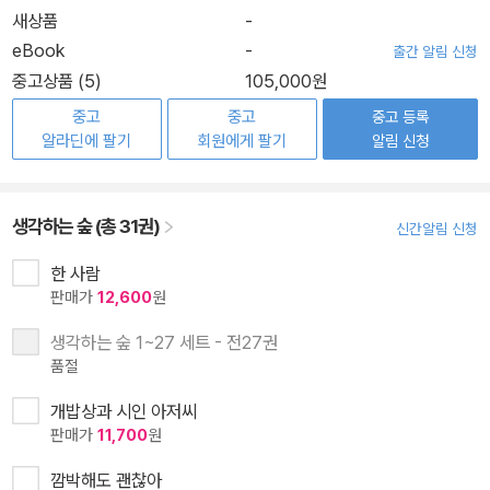
새상품
-
eBook
-
출간 알림 신청
중고상품 (5)
105,000원
중고
중고
중고 등록
알라딘에 팔기
회원에게 팔기
알림 신청
생각하는 숲 (총 31권)
신간알림 신청
한 사람
판매가
12,600
원
생각하는 숲 1~27 세트 - 전27권
품절
개밥상과 시인 아저씨
판매가
11,700
원
깜박해도 괜찮아