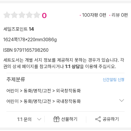
0
100자평 0편
리뷰 0편
세일즈포인트
14
1624쪽
178*220mm
3086g
ISBN 9791165798260
세트도서는 개별 서지 정보를 제공하지 못하는 경우가 있습니다. 각
권의 상세 페이지를 참고하시거나
1:1 상담
을 이용해 주십시오.
주제분류
신간알림 신청
어린이
>
동화/명작/고전
>
외국창작동화
어린이
>
동화/명작/고전
>
국내창작동화
선물하기
공유하기