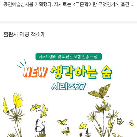
공연예술신서를 기획했다. 저서로는 <극문학이란 무엇인가>, 옮긴
한 글과 그림에는 풍부한 해학과 번뜩이는 기지, 철학적 사색이 오롯
책으로는 <어디로 갔을까, 나의 한쪽은>, <떨어진 한쪽, 큰 동그라미
이 녹아 있다. 비록 그는 1999년 자택에서 심장마비로 세상을 떠났
를 만나>, <연극 이해의 길>, <희곡창작의 실제> 등이 있고, 엮은 책
지만, 아이부터 어른까지 소중한 감동을 느낄 수 있는 그의 작품들은
으로는 <해방기 남북한 극문학선집 1~5>, <해방전 공연희곡전집 1
전 세계 수많은 독자들에게 읽히며 꾸준히 사랑받고 있다.
출판사 제공 책소개
~5>, <일제 말 친일 목적극의 형성과 전개> 외 다수의 저작물이 있
다.