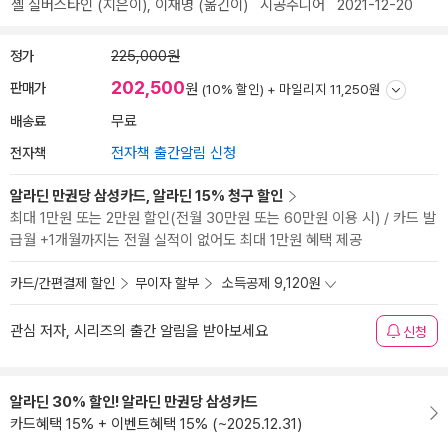
셸 실버스타인
(지은이),
이재명
(옮긴이)
시공주니어
2021-12-20
정가
225,000원
202,500
판매가
원
(10% 할인) +
마일리지 11,250원
배송료
무료
전자책
전자책 출간알림 신청
알라딘 만권당 삼성카드, 알라딘 15% 청구 할인
최대 1만원 또는 2만원 할인(전월 30만원 또는 60만원 이용 시) / 카드 발
급월 +1개월까지는 전월 실적이 없어도 최대 1만원 혜택 제공
카드/간편결제 할인
무이자 할부
소득공제 9,120원
관심 저자, 시리즈의 출간 알림을 받아보세요
신청
알라딘 30% 할인! 알라딘 만권당 삼성카드
카드혜택 15% + 이벤트혜택 15% (~2025.12.31)