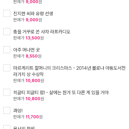
판매가
9,000
원
진지한 씨와 유령 선생
판매가
9,000
원
총을 거꾸로 쏜 사자 라프카디오
판매가
13,500
원
아주 머나먼 곳
판매가
8,550
원
마르게리트 할머니의 크리스마스 - 2014년 볼로냐 아동도서전
라가치 상 수상작
판매가
10,800
원
히글티 피글티 팝! - 삶에는 뭔가 또 다른 게 있을 거야
판매가
10,800
원
콰앙!
판매가
11,700
원
용서의 정원