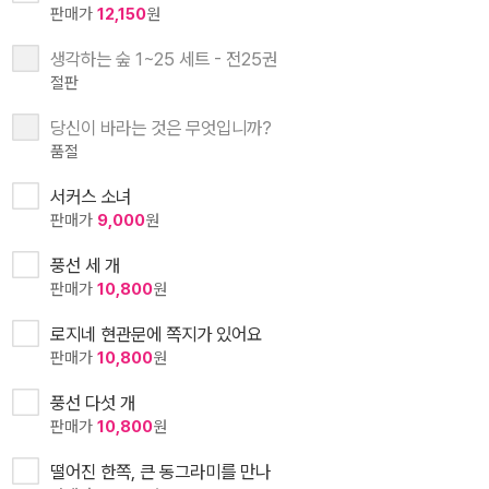
판매가
12,150
원
생각하는 숲 1~25 세트 - 전25권
절판
당신이 바라는 것은 무엇입니까?
품절
서커스 소녀
판매가
9,000
원
풍선 세 개
판매가
10,800
원
로지네 현관문에 쪽지가 있어요
판매가
10,800
원
풍선 다섯 개
판매가
10,800
원
떨어진 한쪽, 큰 동그라미를 만나