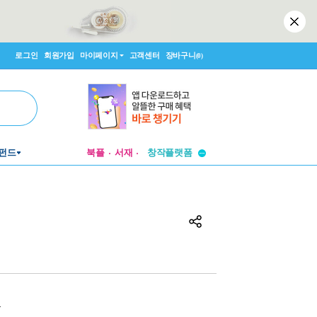
로그인
회원가입
마이페이지
고객센터
장바구니
(0)
투비컨티뉴드
창작플랫폼
펀드
북플
서재
투비컨티뉴드
원