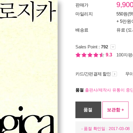
9,90
판매가
마일리지
550원(5
+ 5만원
배송료
유료 (도
Sales Point :
792
9.3
100자평(
카드/간편결제 할인
무이
품절
출판사/제작사 유통이 중단
품절
보관함 +
- 품절 확인일 : 2017-03-08