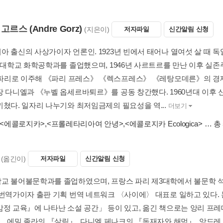
 고르스
(Andre Gorz)
(지은이)
저자파일
신간알림 신청
아 출신의 사상가이자 언론인. 1923년 빈에서 태어나 열여섯 살 때 
잔 대학교 화학공학과를 졸업했으며, 1946년 사르트르를 만난 이후 실
년 파리로 이주해 《파리 프레스》 《렉스프레스》 《레탕모데른》의 경
장 다니엘과 《누벨 옵세르바퇴르》를 공동 창간했다. 1960년대 이후 
끼쳤다. 일자리 나누기와 최저임금제의 필요성을 역...
더보기
<에콜로지카>
,
<프롤레타리아여 안녕>
,
<에콜로지카 Ecologica>
… 총
(옮긴이)
저자파일
신간알림 신청
교 불어불문학과를 졸업하였으며, 프랑스 파리 제3대학에서 불문학 석사
 번역가이자 출판 기획 번역 네트워크 〈사이에〉 대표로 일하고 있다.
감정 교육』에 나타난 소설 공간」 등이 있고, 옮긴 책으로는 앙리 프
』, 에밀 졸라의 『살림』, 다니엘 페나크의 『독재자와 해먹』, 앙드레