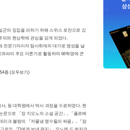
독일군의 징집을 피하기 위해 스위스 로잔으로 갔
존주의와 현상학에 관심을 갖게 되었다.
제 전문기자이자 탐사취재의 대가로 명성을 날
신좌파의 주요 이론가로 활동하며 68혁명에 큰
 54종
(모두보기)
, 동 대학원에서 박사 과정을 수료하였다. 현
 논문으로 「장 지오노의 소설 공간」, 「플로베
레데리크 블랑의 『저물녘 맹수들의 싸움』, 『잠
 고르의 『D에게 보낸 편지』, 오노레 드 발자크