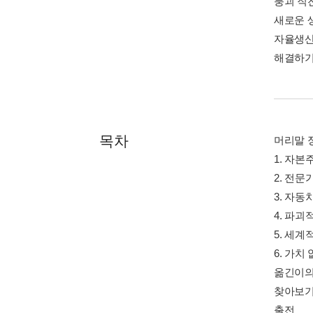
붕괴 직
새로운 
자율생산
해결하기
목차
머리말 
1. 자
2. 전
3. 자
4. 파
5. 세계
6. 가치
옮긴이의
찾아보
출전