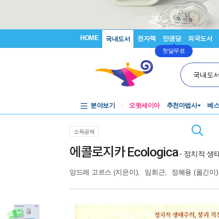
HOME
전자책
만권당
외국도서
국내도서
첫달무료
국내도
분야보기
오뒷세이아
추천마법사
베
소득공제
에콜로지카 Ecologica
- 정치적 
앙드레 고르스
(지은이),
임희근
,
정혜용
(옮긴이)