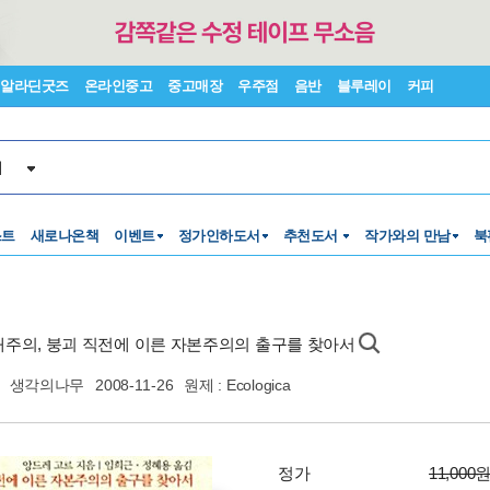
알라딘굿즈
온라인중고
중고매장
우주점
음반
블루레이
커피
서
스트
새로나온책
이벤트
정가인하도서
추천도서
작가와의 만남
북
생태주의, 붕괴 직전에 이른 자본주의의 출구를 찾아서
생각의나무
2008-11-26
원제 : Ecologica
정가
11,000