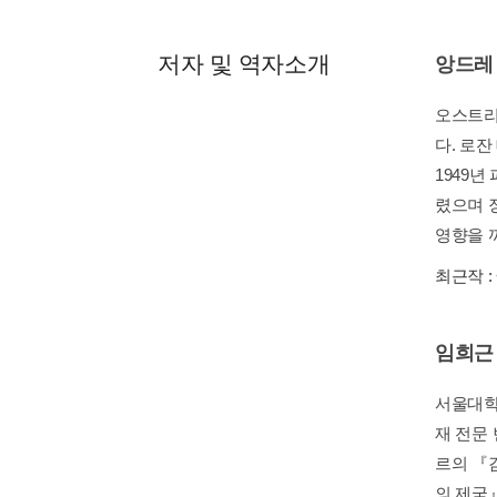
저자 및 역자소개
앙드레
오스트리
다. 로
1949
렸으며 
영향을 
최근작 :
임희근
서울대학
재 전문
르의 『
의 제국