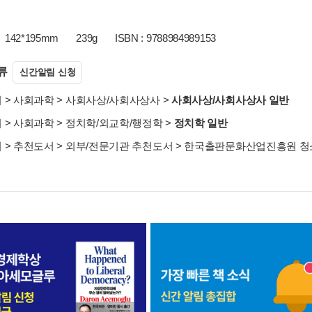
142*195mm
239g
ISBN : 9788984989153
류
신간알림 신청
서
>
사회과학
>
사회사상/사회사상사
>
사회사상/사회사상사 일반
서
>
사회과학
>
정치학/외교학/행정학
>
정치학 일반
서
>
추천도서
>
외부/전문기관 추천도서
>
한국출판문화산업진흥원 청소