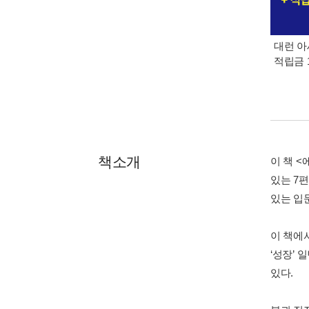
대런 아
적립금 
책소개
이 책 
있는 7
있는 입
이 책에
‘성장’
있다.