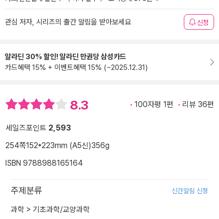
관심 저자, 시리즈의 출간 알림을 받아보세요
신청
알라딘 30% 할인! 알라딘 만권당 삼성카드
카드혜택 15% + 이벤트혜택 15% (~2025.12.31)
8.3
100자평 1편
리뷰 36편
세일즈포인트
2,593
254쪽
152*223mm (A5신)
356g
ISBN 9788988165164
주제분류
신간알림 신청
과학
>
기초과학/교양과학