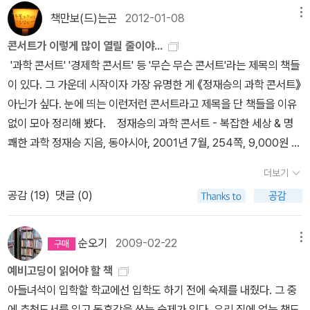
책만보(드)는곤
2012-01-08
메뉴
콘서트가 이렇게 많이 열릴 줄이야...
'과학 콘서트' '경제학 콘서트' 등 '무슨 무슨 콘서트'라는 제목의 책들
이 있다. 그 가운데 시작이자 가장 유명한 게 《정재승의 과학 콘서트》
아닌가 싶다. 눈에 띄는 이런저런 콘서트라고 제목을 단 책들을 이유
없이 모아 정리해 봤다. 정재승의 과학 콘서트 - 복잡한 세상 & 명
쾌한 과학 정재승 지음, 동아시아, 2001년 7월, 254쪽, 9,000원 어
렵고 복잡한 과학을 쉽게 알려주는 《정재승의 과학 콘서트》는 과학
더보기
전도사로 인정받는 과학자 정재승의 첫 책으로 복잡한 사회 현상 뒤
공감 (
19
)
댓글 (0)
에 감춰진 흥미로운 과학 이야기를 담은 책이다. 이 책이 MBC 〈느낌
표!〉의 책 소개 코너인 '책책책 책을 읽읍시다!'에 선정되면서 엄청나
게 팔린다. 선정된 책들은 그야말로 대박이 났다. 정재승의 과학 콘
순오기
2009-02-22
메뉴
서트 - MBC 느낌표 선정도서 정재승 지음, 동아시아, 2003년 11월,
예비고딩이 읽어야 할 책
256쪽, 8,000원 〈느낌표!〉 선정 뒤 가격을 낮춘 〈느낌표!〉 버전이다.
아들녀석이 입학할 학교에선 입학도 하기 전에 숙제를 내줬다. 그 중
그야말로 긴 기간 베스트셀러로 자리매김했다. 정재승의 과학 콘서
에 추천도서를 읽고 독후감을 쓰는 숙제가 있다. 우리 집에 없는 책도