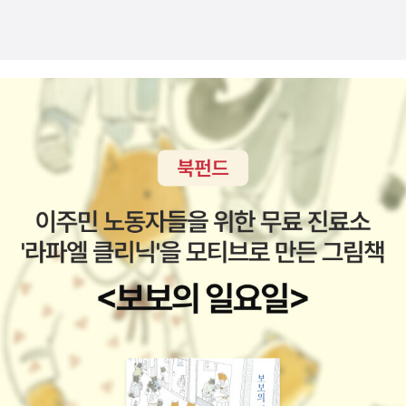
00원 나와 있는 연작들 중에 2권이 1권보다 더 좋은 책일 수는 있으
적은 없었던 것 같다. 주목할 내용이 없다면야 주목하지 않는다는 것
아올린 작은 공 - 조세희 감자먹는 사람들 - 신경숙 징소리 - 문순태
나, 더 많이 팔리지는 않는다. 2권을 먼저 읽는 경우가 극히 드물기 때
이 아무 문제가 아니지만, 내가 보기에는 절대 그렇지 않으니 우리가
먼 그대 - 서영은 푸른 기차 - 최윤 치숙 - 채만식 금수회의록 - 안국
문이다. 1권과 2권이 별로 상관없더라도 말이다. 경영학 콘서트 -
함께 이야기해볼 만한 꺼리가 된다. 책의 기획 의도는 명료하다. 대학
선 배따라기 - 김동인 동백꽃 - 김유정 학 - 황순원 제3권 사평역 - 임
공짜 티켓의 원리부터 삼성전자의 경영전략까지, 을 지배하는 경영학
의 신입생들에게 가장 중요한 것은 지식에 대한 관점 교정이라는 것
철우 비오는 날 - 손창섭 무진기행 - 김승옥 파편 - 이동하 젊은 느티
의 힘 장영재 지음, 비즈니스북스, 2010년 3월, 368쪽, 13,800
이다. 고등학교까지 지식을 교과서에 정리돼 ‘누워’있는 어떤 것으로
나무 - 강신재 병신과 머저리 - 이청준 혈의 누 - 이인직 오발탄 - 이
원 《경제학 콘서트》의 컨셉과 분야, 내용이 겹치지만 이 책도 많이 팔
배웠다면, 대학에서는 그러한 지식을 생산하고 개선해가는 활동의 관
범선 할머니의 죽음 - 현진건 수난이대 - 하근찬 제4권 날개 - 이상
렸다. 4년의 출간 시차가 있지만 컨셉에서 차이는 없다. 재미있는 건
점 즉 ‘행위로서의 지식’을 이해해야 한다는 것이다. 이때 유념해야할
오렌지맛 오렌지 외 3편 - 성석제 금따는 콩밭 - 김유정 어머니 - 한
먼저 나온 다른 《경영학 콘서트》들이 있다. 경영학 콘서트 - 변화를
것은 그런 것으로서의 지식이란 윤리의 차원과 절대 무관할 수가 없
승원 봄바람 - 박상률 논 이야기 - 채만식 사수 - 전광용 역마 - 김동
이끄는 경영리더십의 위대한 코치 마셜 골드스미스 지음, 연호택 옮
다는 사실이다.왜냐. 만약 지식을 완성돼 있는 정적 실체로서가 아니
리 관촌수필(일락서산) - 이문구 운수좋은 날 - 현진건 << 펼친 부분
김, 스타북스, 2006년 12월, 303쪽, 12,000원 《심리학 콘서트》로
라 모르던 것을 알아가는 행위로 받아들인다면, 그때의 지식은 필연
접기 <<-----------여기까지는 아들 학교에서 추천한 책이고, 이웃
재미를 본 스타북스가 이어 내놓았다. 출간 시점이《경제학 콘서트》가
적으로 아직 알려지지 않은 무엇, 알려지지 않았다는 의미에서 아직
아이들이 간 학교(우리딸 모교)에서 추천한 책은 좀 황당했다. 3년간
한창 잘 나가던 시기이고 어려운 걸 쉽게 알려주는 컨셉이 아니라서
이름을 부여받지 못한 이른바 ‘他者’를 만날 수밖에 없기 때문이다.
배워서 담당선생님을 잘 아는 우리딸, 선생님이읽기나 했을까 싶다면
그런지 OOO 콘서트 하면 다 잘 나가는 건 아니라는 걸 보여준다.
타자에 대한 우리의 자세, 그것이야말로 윤리적인 문제의 전형이며,
서 엄청 쪽팔려 했다. 우리집으로 빌리러 왔기에 줘서 보내긴 했는데
경영학 콘서트 - 창조와 혁신의 변주곡 김명학 지음, 학현사, 2010
따라서 행위로서의 지식에 대한 해설은 『지의 기법』, 『지의 논리』에
읽기엔 쉽지 않을 듯...2004년 초등학부모독서회 토론도서여서, 여
년 7월, 595쪽, 30,000원 '경영학 원론' 교제에 제목만 콘서트를 넣
서 멈추지 못하고 『지의 윤리』에 이르게 된다. 『지의 윤리』에서 윤리
름방학내 방콕하면서 읽었는데 다 읽고 어찌나 뿌듯하던지 스스로 머
은 것이라 추정된다. 콘서트가 들어간 제목 트렌드를 정면으로 부정
의 문제는 ‘언어’의 문제이자 ‘각성’의 문제가 된다. 지식이란 간단히
리를 쓸어줬다.^^내용이나 분량에서 예비고딩이 읽기엔 좀 버겁지 않