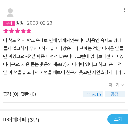
람들에게 재인식 시키는 큰 공을 세우고 있다고 판단된다. 앞으로 더
욱 이러한 시도와 접근을 확대시켜 나가는 연구와 그 결과물이 많이
메뉴
나와야 하는 것은 꼭 필요한 일이라고 보지만, 독자층과 그들의 지식
멍멍
2003-02-23
수준을 고려 다양한 접근이 필요하다고 본다.초등학교 부터 성인까지
를, 과학과 인연을 크게 가지지 않았던 사람을 포함 어느정도의 지식
이 책도 역시 학교 숙제로 인해 읽게되었습니다.처음엔 숙제도 맘에
이 있는 사람이 모두 함께 같은 이해를 하도록 하겠다는 것은 욕심이
들지 않고해서 무의미하게 읽어나갔습니다.책에는 정말 어려운 말들
겠고, 그 깊이와 폭을 조절하며 다양한 접근도 해봄직하다는 생각이
만 써있고요~정말 짜증이 엄청 났습니다. 그런데 읽다보니깐 재미있
들어 몇자 적어본다.
더라구요. 처음 듣는 웃음의 세포(?)가 머리에 있다고 하고..근데 정
말 이 책을 읽고나서 시험을 해보니 친구가 웃으면 자연스럽게 따라
서 웃게 되더라구요.. 정말 신기했어요~또 백화점에 관한 것도 신기
더보기
했구요.. 정말 백화점 실망이에요~서민들의 심리를 이렇게 이용하다
공감 (
0
)
댓글 (0)
니 말이에요~ 이 책표지에 처소년 뭐라고 써있던데.. 정말 유용한 책
같습니다.저희들이 알아둬야 할 것들두 많구요..정말 많은 도움이 되
실겁니다.
쓰기
마이페이퍼 (3편)