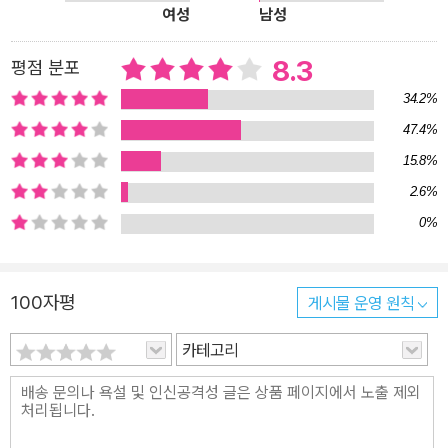
여성
남성
8.3
평점 분포
34.2%
47.4%
15.8%
2.6%
0%
100자평
게시물 운영 원칙
카테고리