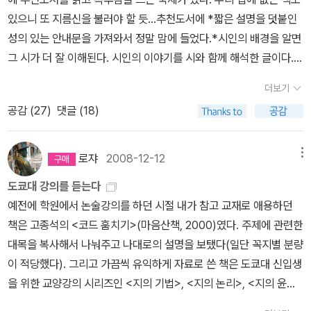
트 - 복잡한 세상 명쾌한 과학 정재승 지음, 어크로스, 2011년 7월, 3
있으니 또 지름신을 불러야 할 듯...추천도서에 *짧은 설명을 덧붙인
60쪽, 13,500원 출간 10주년을 기념해 출간된 개정증보판이다. 10
성의 있는 안내문을 가져와서 정말 맘에 들었다.*시인의 배경을 알면
년이 흐르면서 띠지 문구처럼 '대한민국 과학책의 전설!'이 되어버렸
그 시가 더 잘 이해된다. 시인의 이야기를 시와 함께 해석한 글이다.중
다. 경제학 콘서트 - 커피 한 잔의 가격부터 중고차 매매의 비밀까
학교 때 이 책을 제대로 안 읽은 아들에게 평생 따라다니는 책이라고
지, 복잡한 세상을 이해하는 명쾌한 경제학의 세계 팀 하포드 지음, 김
더보기
꼭 읽으라고 했는데, 예비고딩에서걸렸다.ㅋㅋㅋ*허균, 윤선도, 정철
명철 옮김, 웅진지식하우스, 2006년 2월, 350쪽, 13,000원 OOO
공감 (
27
)
댓글 (18)
등 고전문학사에 영향을 끼친 작가들을 선별하여 고전문학사를 엮은
경제학과 OOO 콘서트가 만나 《경제학 콘서트》가 되어 대박이 났
글이다.이 책은 우리집에 없당~~ 사 줘야지 뭐! ^^*역사를 왜 배워야
다. 이런저런 콘서트라 제목을 단 책들은 기본적인 컨셉이 어려운 걸
하는지 알려주는 책으로 많은 충격과 신선함을 안겨줄 스테디 셀러
로쟈
2008-12-12
메뉴
쉽게 설명해주는 데 초점을 맞춘다. 이 책 또한 일상의 예들을 들며 경
다.2004년 4월의 초등학부모독서회 토론도서로 열띤 토론을 벌였
제학의 원리를 설명해주고 있다. 경제학 콘서트 2 - 우리 동네 집값
도쿄대 강의를 듣는다
던 책, 덕분에 우리 큰딸도 이 책을읽고논술에도 많은 도움을 받았다.
의 비밀에서 사무실 정치학의 논리까지, 불확실한 현실에 대처하는
예전에 학원에서 논술강의를 하던 시절 내가 참고 교재로 애용하던
*선배들이 가장 많이 읽은 책 중의 하나이다. 과학에 대한 이야기를
경제학의 힘 팀 하포드 지음, 이진원 옮김, 웅진지식하우스, 2008년
책은 고종석의 <코드 훔치기>(마음산책, 2000)였다. 주제에 관련한
일상생활을 통해 설명한 책이다.예전에 느낌표 선정도서일 때 구입해
4월, 336쪽, 13,500원 낸 책이 잘 나가면 둘째 권의 유혹에 빠진다.
대목을 복사해서 나눠주고 나대로의 설명을 보탰다(일단 꼭지별 분량
읽었다.우리 애들이 잘 읽은 책이다.*일상을지배하는 경제 법칙의 세
1권의 성공에 힘입어 쉽게 자리 잡을 수 있고 1권과 같이 시너지 효과
이 적당했다). 그리고 가끔씩 유익하게 자료로 쓴 책은 도쿄대 신입생
계를 층미롭게 소개해 주는 책. 스타벅스 마트 이야기가 있다. 내가 경
도 얻을 수 있다. 그래서 2권도 나왔으리라 추정한다. 철학 콘서
을 위한 교양강의 시리즈인 <지의 기법>, <지의 논리>, <지의 윤리>
제관련 도서를 잘 안 사고 안 읽는 편이라 이번에 1권만 바로 구입했
트 - 노자의 《도덕경》에서 마르크스의 《자본론》까지 위대한 사상가
였다. 도쿄대 교수들이 직접 집필한 덕분인지 나름 수준이 높고 참신
는데, 우리 아들도 별 관심이 없는 듯...*서양과 다른 한국화를 보는