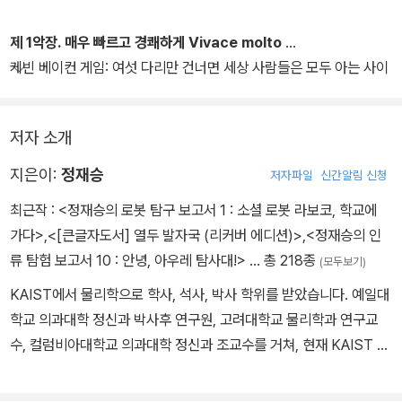
제 1악장. 매우 빠르고 경쾌하게 Vivace molto
케빈 베이컨 게임: 여섯 다리만 건너면 세상 사람들은 모두 아는 사이
다
저자 소개
지은이:
정재승
저자파일
신간알림 신청
최근작 :
<정재승의 로봇 탐구 보고서 1 : 소셜 로봇 라보코, 학교에
가다>
,
<[큰글자도서] 열두 발자국 (리커버 에디션)>
,
<정재승의 인
류 탐험 보고서 10 : 안녕, 아우레 탐사대!>
… 총 218종
(모두보기)
KAIST에서 물리학으로 학사, 석사, 박사 학위를 받았습니다. 예일대
학교 의과대학 정신과 박사후 연구원, 고려대학교 물리학과 연구교
수, 컬럼비아대학교 의과대학 정신과 조교수를 거쳐, 현재 KAIST 뇌
인지과학과 교수로 재직 중입니다. 우리 뇌가 어떻게 선택을 하는지
탐구하고 있으며, 이를 응용해서 로봇을 생각만으로 움직이게 한다거