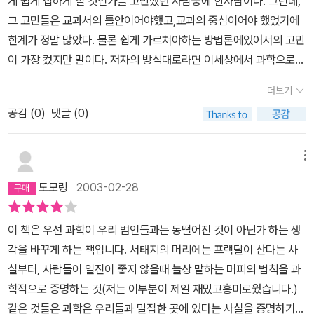
게 쉽게 접하게 할 것인가를 고민했던 사람중에 한사람이다. 그런데,
것들에게도 과학적 원리가 숨어 있다는 게 놀라웠고, 고등학교 졸업
그 고민들은 교과서의 틀안이어야했고,교과의 중심이어야 했었기에
후 평생 과학하고는 담을 쌓고 살 것 같은 내가 과학에 대한 책을 다
한계가 정말 많았다. 물론 쉽게 가르쳐야하는 방법론에있어서의 고민
읽고 재밌다고 평가하다니...뿌듯했다. 과학을 싫어하고 왜 배워야 하
이 가장 컸지만 말이다. 저자의 방식대로라면 이세상에서 과학으로
는지 궁금한 학생들이 읽어봤으면 좋겠다.
설명못할것은 아무것도 없다. 머피의 법칙도, 막히는 차안에서의 차
더보기
선변경에 대한 고민도, 소음도 그럴듯하게 설명을 해 준다. 굳이 카오
공감 (
0
)
댓글 (0)
스론이나 프랙탈이론을 그이론을 증명할 수 있는 복잡한 수식으로 설
명하는것이 아니라, 아주 가까운 생활속에서 설명되어져,그런 이론들
에 대한 맛을 볼 수 있게도 한다. 무엇이든 가깝게 접할수 있는 곳에서
메뉴
알게 되면 쉽게 이해되고, 재미있게 받아들여지는 법인가 보다.
도모링
2003-02-28
이 책은 우선 과학이 우리 범인들과는 동떨어진 것이 아닌가 하는 생
각을 바꾸게 하는 책입니다. 서태지의 머리에는 프랙탈이 산다는 사
실부터, 사람들이 일진이 좋지 않을때 늘상 말하는 머피의 법칙을 과
학적으로 증명하는 것(저는 이부분이 제일 재밌고흥미로웠습니다.)
같은 것들은 과학은 우리들과 밀접한 곳에 있다는 사실을 증명하기에