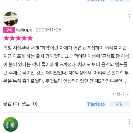
조나 원동의 과학적 원리를 미처 염두에 두지 못하는 것과도 같다. 그
래서 자연과학은 조금 내게서 멀리 떨어져 있는 듯이 생각한다. 그러
나 보라, 정재승 씨는 결코 그런 딱딱한 물리학자가 아니다. 나는 그가
메뉴
인문학적 교양이 풍부한 자연과학자라기보다 진정 가슴으로 과학을
kalliope
2003-11-08
사랑하는 이라고 생각한다. 그러길래 사람들 가까이에서 피가 흐르고
맥박이 뛰는 과학을 헤아리고 이야기를 엮을 수 있었으리라 생각한
학창 시절부터 내겐 '과학'이란 자체가 어렵고 복잡하여 머리를 지끈
다.서구의 많은 학자들이 문학작품 못지 않은 빛나는 문장으로 자신
지끈 아프게 하는 골치 덩이였다. 그 과학이란 이름에 '콘서트'란 이름
들의 학술적 논문들을 써내려갈 수 있는 교육의 바탕을 늘 그리워하
이 붙어 있다는 것이 특이하게 느껴졌다. 차례도 보니 음악의 템포를
며 나의 아이들에게 시를 읊는 과학자, 노래하는 정치가, 일기를 쓰는
큰 주제로 묶여진 것도 재미있었다. 제1악장에서 '어리석은 통계학'부
자동차 정비공이 되어 달라고 당부한다. 나에게 새삼 과학적 상식이
분은 특히 흥미로웠다. 무엇보다 인상적이었던 건 제2악장부분인데,
'필요'했다기보다 '따뜻한' 과학, '살아숨쉬는' 과학이야기가 고팠기에
자기 동형이라 불리는 '자기 유사성'의 프랙탈에 관한 내용은 정말 흥
정재승의 과학콘서트를 읽었노라 하고 싶다. 프랙탈 이론을 처음 알
더보기
미로웠다. 그저 페인트통에 구멍을 뚫어 흩뿌려놓은 잭슨 폴록의 그
게 된 게 10년 전쯤이었던 것 같다. 참 막연하게 '인공지능'과 관련된
공감 (
0
)
댓글 (0)
림에서도, 아프리카인들의 헤어스타일에서도 심지어는 바흐나 비틀
어떤 이론쯤으로 생각했던 그것을 쉽게 이 책은 설명해준다. 게다가
즈의 음악에서도 프랙탈 이론을 발견할 수 있다는 것이 놀라웠다. 백
아프리카 문화 속에서 프랙탈적 요소가 발견된다는 이야기쯤에서는
화점과 대형 마트에서의 영업 전략 중 창이 없다든가 하는 등의 이야
메뉴
그야말로 고고학이나 문화인류학적으로 결합될 법한 신비로움마저
기는 알고 있었지만 그 외의 숨은 전략들도 정말 철저하게 계획된 것