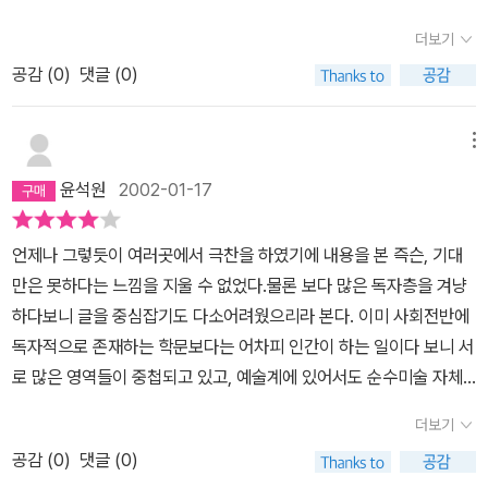
충분했습니다. 읽기 쉽게 풀이된 과학 상식들과 깔끔한 디자인도 과
더보기
학을 쉽게 받아들이기 좋게 합니다. 저는 과학을 몹시나 싫어합니다
공감 (
0
)
댓글 (0)
만 이 책을 읽고 나서 이렇게 '콘서트' 같이 즐겁기만 한, 즐길 수 있는
과학 책들이 좀 더 많이 나왔으면 좋겠다는 생각을 했습니다. 과학이
그동안 너무 지루하고 따분했다고 느꼈던 분들의 사고방식을 바꾸는
메뉴
데는 정말 강추!입니다.
윤석원
2002-01-17
언제나 그렇듯이 여러곳에서 극찬을 하였기에 내용을 본 즉슨, 기대
만은 못하다는 느낌을 지울 수 없었다.물론 보다 많은 독자층을 겨냥
하다보니 글을 중심잡기도 다소어려웠으리라 본다. 이미 사회전반에
독자적으로 존재하는 학문보다는 어차피 인간이 하는 일이다 보니 서
로 많은 영역들이 중첩되고 있고, 예술계에 있어서도 순수미술 자체
에 대한 해석과 세상과의 담 쌓기 보다는 그 담을 허물기 위한 많은 노
더보기
력이 일고, 여러가지 성과를 내보이고 있다.정재승의 과학 콘서트 또
공감 (
0
)
댓글 (0)
한 그런 맥락이며, 과학도 결국인간이 하는 것이라는 관점을 많은 사