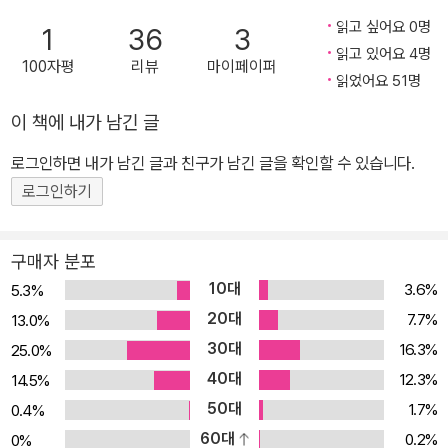
나, 사람처럼 판단하고 선택하는 인공지능을 연구하고 있습니다. 쓴
읽고 싶어요 0명
1
36
3
책으로는 『정재승의 과학 콘서트』(2001), 『열두 발자국』(2018) 등
읽고 있어요 4명
100자평
리뷰
마이페이퍼
이 있습니다. ‘10월의 하늘’을 통해 더 많은 청소년이 과학에 관심을
읽었어요 51명
갖고 과학자의 길을 걷기를 바라는 마음에서 10년째 ‘10월의 하늘’을
이 책에 내가 남긴 글
운영하고 있습니다.
로그인하면 내가 남긴 글과 친구가 남긴 글을 확인할 수 있습니다.
로그인하기
구매자 분포
10대
3.6%
5.3%
20대
7.7%
13.0%
30대
16.3%
25.0%
40대
12.3%
14.5%
50대
1.7%
0.4%
60대
0.2%
0%