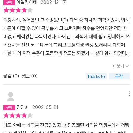
느껴진다. 혹은, 산타클로스의 과학과 같은 이야기는 성 니콜라우스
아델라이데
2002-12-17
에 의해 소비자가 움직이고 있는 것이다. 일상 생활에서의 과학적인
의 정신과 크리스마스의 의미를 아이들과 함께 나눌 때 아이들의 좀
문제를 경쾌한 문구로 재미있게 풀어놓은 인상적인 책이었다.1분중 0
더 치밀한 관심을 자극할 수 있는 재미있는 '나의 이야기 보따리'에 저
학창시절, 싫어했던 그 수많았던(?) 과목 중 하나가 과학이었다. 입시
분께서 이 리뷰를 추천하셨습니다.
장해 둘 수 있었다. 참고로 나는 수학이 싫어 국문학을 했다고 좀 과장
때문에 어쩔 수 없이 공부를 하고 그럭저럭 점수를 얻었지만 정말 재
되이 말하던 대학생이었고 화학 생물 물리에서 얻은 참혹한 결과를
미없고 매력없는 과목이었다. 나에겐... 과학에 대해 쉽고 명쾌하게 쓰
만회하기 위해 국어와 영어에 매달려야 했던 불쌍한 고교시절을 보냈
여졌다는 선전 문구 때문에 그리고 고등학생 권장 도서라니 과학에
던 사람이다. 그럼에도 이 책을 읽는 데 어려움이 없었다. 책을 천천히
대한 나의 지적 수준이 고등학생 정도는 되겠거니 싶어 읽게 되었다.
읽는 편인 내가 4박 5일 여행 중에 다 읽었다. 물론 이동시간이 좀 길
먼저 제목 그대로 콘서트에 온 것처럼 악장별로 나누어진 소단원도
더보기
긴 했지만.
신선했고 무엇보다도 저자의 매끄럽고 재치있는 글솜씨에 여러 번 놀
공감 (
0
)
댓글 (0)
랐다. 내가 이 책을 읽고 책 내용을 100% 이해한 건 아니다. 이해가
안 돼서 여러 번 소리내어 반복해서 읽은 부분도 있고, 용어를 몰라 사
전을 찾아보기도 했고 확률에 관한 부분에서는 앞자리에 앉은 동료
메뉴
수학 선생님한테 물어보기도 했다. 이 책을 읽은 후, 내가 거창한 과학
김영희
2002-05-21
적 지식을 얻은 것도 아니고 갑자기 과학에 대한 흥미가 생긴 것도 아
니다. 그럼 뭘 얻었냐고? 모래더미의 모래 알갱이들, 패스트푸드점의
나도 한때는 과학을 전공했었고 그 전공했던 과학을 학생들에게 어떻
음악, 비틀즈 음악, 폴락의 그림 등 아무 생각없이 그냥 스쳐 지나쳤던