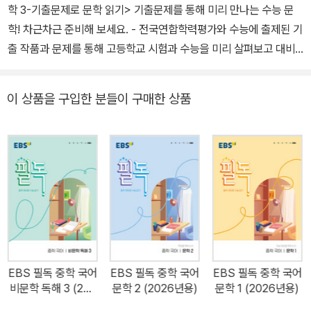
학 3-기출문제로 문학 읽기> 기출문제를 통해 미리 만나는 수능 문
학! 차근차근 준비해 보세요. - 전국연합학력평가와 수능에 출제된 기
출 작품과 문제를 통해 고등학교 시험과 수능을 미리 살펴보고 대비
할 수 있도록 구성했습니다. - 차근차근 읽으며 풀다 보면 중학 문학
은 물론 자신도 모르는 사이에 고등학교와 수능 문학에도 자신감을
이 상품을 구입한 분들이 구매한 상품
갖게 될 것입니다. 01 개념 학습하기 / 기출 유형 살펴보기 개념 잡고,
기출 유형 잡고! 기출문제를 풀기 전에 꼭 알아야 할 갈래별 기본 개념
을 체계적으로 정리하고 알기 쉽게 기출문제 출제 유형을 제시했습니
다 02 기출 연습하기 기출문제 연습으로 다지고 또 다지기! 전국연합
학력평가와 수능 모의고사에 출제된 문학 지문과 대표 문항 외에 서
술형 및 내용 파악 문항을 제시하여 단계적으로 문제를 해결할 수 있
도록 하였습니다. 03 작품 독해하기 상세한 독해를 통한 작품 완전
정복! <기출 연습하기>에 제시된 작품을 쉽게 파악할 수 있도록 상세
한 독해 포인트를 제시했습니다. 독해 포인트를 활용한 상세한 해설
EBS 필독 중학 국어
EBS 필독 중학 국어
EBS 필독 중학 국어
은 작품의 감상 능력을 높여 줄 것입니다. 또한 한자 성어, 낱말 뜻 등
비문학 독해 3 (202
문학 2 (2026년용)
문학 1 (2026년용)
다양한 어휘 체크를 통해 어휘력을 높일 수 있도록 했습니다. 04 마
6년용)