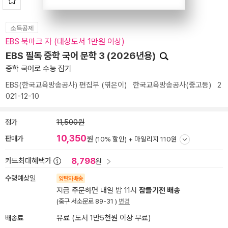
소득공제
EBS 북마크 자 (대상도서 1만원 이상)
EBS 필독 중학 국어 문학 3 (2026년용)
중학 국어로 수능 잡기
EBS(한국교육방송공사) 편집부
(엮은이)
한국교육방송공사(중고등)
2
021-12-10
정가
11,500원
10,350
판매가
원
(10% 할인) +
마일리지 110원
8,798
카드최대혜택가
원
수령예상일
양탄자배송
지금 주문하면 내일 밤 11시
잠들기전 배송
(중구 서소문로 89-31 )
변경
배송료
유료 (도서 1만5천원 이상 무료)