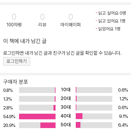
무리 정리하기 한 번 더 정리하면 머릿속에는 두 배로 쏙쏙! 제시된 작
품의 핵심 내용을 도표와 다양한 형식으로 정리해서 다시 한번 보여
읽고 싶어요 0명
0
0
0
줍니다. 학습한 내용을 확실하게 자신의 것으로 만들 수 있을 것입니
읽고 있어요 1명
100자평
리뷰
마이페이퍼
다. 05 실전 학습 미리 연습해 보는 실전 모의 평가! 수능형 심화 문제
읽었어요 1명
로 실전 모의 평가를 미리 경험해 보고 대비할 수 있도록 하였습니다.
이 책에 내가 남긴 글
정답과 해설 정답과 오답의 이유를 내 손안에! 상세한 정답 해설과 오
로그인하면 내가 남긴 글과 친구가 남긴 글을 확인할 수 있습니다.
답 해설을 통해 확실하게 문제를 파악할 수 있도록 하였습니다.
로그인하기
구매자 분포
10대
0.6%
0.8%
20대
1.2%
1.3%
30대
0.6%
2.8%
40대
9.1%
54.9%
50대
6.4%
20.9%