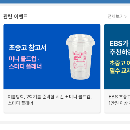
관련 이벤트
전체보기
여름방학, 2학기를 준비할 시간 + 미니 콜드컵,
EBS 초중고
스터디 플래너
1만원 이상 