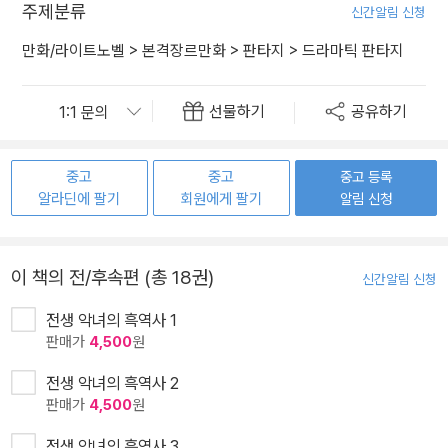
주제분류
신간알림 신청
만화/라이트노벨
>
본격장르만화
>
판타지
>
드라마틱 판타지
선물하기
공유하기
중고
중고
중고 등록
알라딘에 팔기
회원에게 팔기
알림 신청
이 책의 전/후속편 (총 18권)
신간알림 신청
전생 악녀의 흑역사 1
판매가
4,500
원
전생 악녀의 흑역사 2
판매가
4,500
원
전생 악녀의 흑역사 3