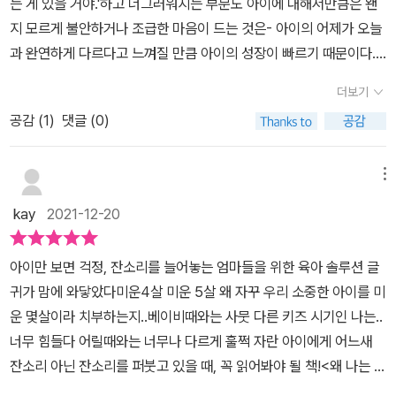
는 게 있을 거야.'하고 너그러워지는 부분도 아이에 대해서만큼은 왠
지 모르게 불안하거나 조급한 마음이 드는 것은- 아이의 어제가 오늘
과 완연하게 다르다고 느껴질 만큼 아이의 성장이 빠르기 때문이다.
그러니 자연스레 아이의 오늘은 나의 오늘과 그 가치가 같다고 느껴
더보기
지지 않게 되고, 아이의 시간이 빨리 흐르는 만큼이나 뭔가 더 해줘야
공감 (
1
)
댓글 (0)
할 것 같은, 혹은 뭔가 놓치고 있는 것 같은 불안감에 휩싸이게 된다.​
우리 집 꼬맹이는 여섯 살. 이제 보름 뒤면 '예비 초등'이라는 일곱 살
이 된다. 일곱 살을 앞두니 주위에서 '채니는 요즘 어떤 거 해?', '내년
메뉴
엔 어떻게 할 거야?', '학원은 어디 안 보내고?' 하는 말들을 심심찮게
kay
2021-12-20
듣게 된다. 내년에도 학습 관련한 계획이 전혀 없는 나는 '그냥 올해처
럼 지내는 거지, 뭐'하고 말지만, 그들의 머리 위에 뜬 물음표는 쉽게
아이만 보면 걱정, 잔소리를 늘어놓는 엄마들을 위한 육아 솔루션 글
내게 전염되어 '뭔가 해야 하는 건가?'하는 생각을 또 한 번 하게 된
귀가 맘에 와닿았다미운4살 미운 5살 왜 자꾸 우리 소중한 아이를 미
다. 그런 일이 몇 번 반복되다 보니 '특별한 계획도 없으면서 아이는
운 몇살이라 치부하는지..베이비때와는 사뭇 다른 키즈 시기인 나는..
다그치는 상태'가 되었다. 자주 잔소리를 늘어놓게 되고, 이유 없는 화
너무 힘들다 어릴때와는 너무나 다르게 훌쩍 자란 아이에게 어느새
가 치밀기도 했는데- 그 원인이 모두 나에게 있다는 것을 알면서, 아
잔소리 아닌 잔소리를 퍼붓고 있을 때, 꼭 읽어봐야 될 책!<왜 나는 아
이는 아무 잘못이 없다는 것을 알면서도 그랬다.왜 나는 아이의 말을
이의 말을 들어주지 못했을까?> 행복한 육아는 아이와 마주 보는 것