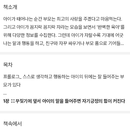
책소개
아이가 태어나는 순간 부모는 최고의 사랑을 주겠다고 마음먹는다.
그리고 아이가 꼼지락 꼼지락 자라는 모습을 보면서 ‘완벽한 육아’를
위해 다양한 정보를 수집한다. 그런데 아이가 자랄수록 기대에 어긋
나는 말과 행동을 하고, 친구와 자꾸 싸우거나 부모 품으로 기어들어
오려고만 하니 걱정이 이만저만이 아니다. 그럴 때마다 부모들은 ‘내
가 아이를 잘못 키우고 있나?’, ‘처음부터 다시 가르쳐야 하나?’, ‘뭘
목차
놓치고 있는 거지?’와 같은 반성과 고민을 하는데, 그렇게 자신을 몰
아붙이지 않아도 된다. 육아에는 정답이 없으며, 아이들은 각자 생존
프롤로그_ 스스로 생각하고 행동하는 아이의 뒤에는 잘 들어주는 부
능력을 가지고 태어나 어김없이 잘 자라기 때문이다.
모가 있다
아이와 함께하는 시간이 행복하면 좋겠고, 누구보다 아이를 잘 키우
1장 ∷ 꾸짖기에 앞서 아이의 말을 들어주면 자기긍정의 힘이 커진다
고 싶다면 단 한 가지만 신경 쓰면 된다. 바로 소통, 그중에서도 ‘듣
#1 ◦ 왜 그랬는지 ‘의도’를 물어보세요
기’이다. 인간관계는 실로 단순하다. 소통이 원활해야 관계 맺기가 자
책속에서
연스럽다. 소통에서 가장 기본이 되는 것은 ‘듣기’, 즉 경청이다. 육아