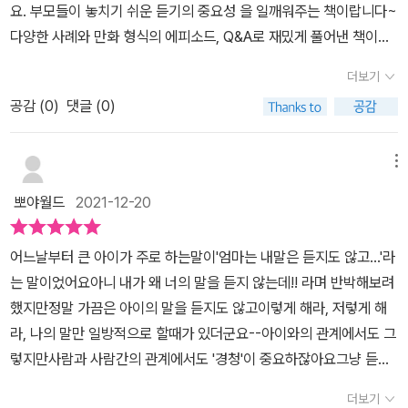
정 조절 능력, 특히 분노를 제어하는 능력이 우수하다고 합니다. 언어
요. 부모들이 놓치기 쉬운 듣기의 중요성 을 일깨워주는 책이랍니다~
를 능숙하게 구사할 수 있기 떄문에 “나는 00을 하고 싶어요”라고 자
다양한 사례와 만화 형식의 에피소드, Q&A로 재밌게 풀어낸 책이라
신의 욕구를 차분하게 전달하고, 자신의 경험을 재잘재잘 얘기하고,
술술 읽히네요^^책에서 제시한 방식을 적용해 보면서 육아고민을 함
더보기
숫자를 세거나 즐겁게 말놀이를 함으로써 자연스럽게 스트레스를 발
께 해결해봐요♡
산할 수 있기 떄문입니다. 반면에 언어능력이 발달하지 못한 아이는
공감 (
0
)
댓글 (0)
자신의 생각을 능숙히 전달하지 못해 말 대신 짜증을 내거나 화를 내
는 경우가 많다고 합니다. P107 육아 전문가들은 대부분 아이와 사
메뉴
이좋게 지내는 것만 강조합니다. 하지만 부모 스스로 ‘나 자신’과 사이
뽀야월드
2021-12-20
가 좋아지는 것이 먼저입니다. ‘육아는 부모 키우기’라는 사실을 명심
하세요. 육아와 마주하는 것은 부모가 자기 자신과 마주하는 일이기
어느날부터 큰 아이가 주로 하는말이'엄마는 내말은 듣지도 않고...'라
도 합니다. P115 무섭고 두려워지면 사람은 무의식적으로 웃어버리
는 말이었어요아니 내가 왜 너의 말을 듣지 않는데!! 라며 반박해보려
는 경향이 있습니다. 어른도 마찬가지입니다. 남한테 미움받는 것이
했지만정말 가끔은 아이의 말을 듣지도 않고이렇게 해라, 저렇게 해
두려운 사람은 늘 웃음 띤 얼굴로 사람 좋은 표정을 짓습니다. 자신을
라, 나의 말만 일방적으로 할때가 있더군요--아이와의 관계에서도 그
지키기 위해 웃는 것입니다. P147-148 아이를 강하게 키우고 싶을
렇지만사람과 사람간의 관계에서도 '경청'이 중요하잖아요그냥 듣는
때 부모가 해서는 안 되는 행동은 다음과 같습니다. “울면 안 돼’, ‘불
게 아니라 귀기울여 듣기가 생각보다 쉽지 않음을 깨닫게 되죠-언제
평을 하면 안 돼”, “강해져야 해”라면서 야단친다. 아이가 노력해도
더보기