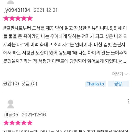
jy09481134
2021-12-21
#출판사로부터 도서를 제공 받아 읽고 작성한 리뷰입니다.5,6 세 아
들 둘을 둔 육아맘인 나는 우아하게 말하는 엄마가 되고 싶은 나의 의
지와는 다르게 버럭 화내고 소리지르는 엄마이다. 마침 길벗 출판서
에서 하는 서평단 모집이 있어 응모해 '왜 나는 아이의 말을 들어주지
못했을까? 라는 책 서평단 이벤트에 당첨되어 읽어보게 되었다.서평
단 신청을 한 이유도 책 제목이 너무나 마음에 와 닿았기 때문이다. 너
더보기
무 정곡을 찌르는 말이라서,, ㅎㅎ이 책의 작가인 와쿠다 미카는 한국
공감 (
0
)
댓글 (0)
의 '오은영 박사' 와 같은 분인 듯 싶다. 이 책의 뒷커버에 보니, 가수
김정민씨의 아내로 알려진 세아들을 둔 엄마 루미코씨의 추천서가 적
혀 있었다. 와~난 아들둘도 감당 안되는데 셋이라니 정말 대단하다는
메뉴
생각이 들었다. 그리고 루미코씨가 '일본식 육아법' 이라는 말을 썼지
rltjd05
2021-12-16
만, 이 육아법은 나라와는 상관없이 모두에게 해당하는 육아법이라는
생각이 들었다. 나는 이 책의 구성이 너무나 맘에 들었다. 불필요한 말