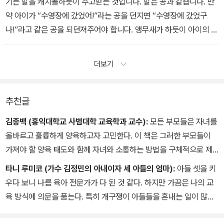
기는 말을 캐치볼하듯이 주고받는 것입니다. 말은 공과 같습니다. 만
약 아이가 “수영장에 갔었어!”라는 공을 던지면 “수영장에 갔었구
나!”라고 같은 공을 되던져주어야 합니다. 앵무새가 하듯이 아이의 말
을 따라 말하는 것, 이것이 바로 말의 캐치볼, ‘마법의 맞장구’입니다.
참으로 단순한 방법이라 별 효과가 없어 보이지만 이렇게만 해도 아
더보기
이는 ‘엄마 아빠가 내 얘기를 잘 들어주네’ 하고 느낍니다. 부모를 좋
아하는 마음도 쑥쑥 올라갑니다.
추천글
김종백 (홍익대학교 사범대학 교육학과 교수):
모든 부모들은 자녀를
올바르고 훌륭하게 양육하고자 고민한다. 이 책은 그러한 부모들이
가져야 할 양육 태도와 함께 자녀와 소통하는 방법을 구체적으로 제
시하고 있다. 또한 절대 적으로 옳은 양육 방식이 있는 것이 아니라 부
타니 루미코 (가수 김정민의 아내이자 세 아들의 엄마):
아들 셋을 키
모가 자녀에게 전달하는 유대의 감정이 중요하다고 설명한다. 어려운
우다 보니 나름 육아 전문가가 다 된 것 같다. 하지만 가끔은 나의 교
전문용어를 지양하고 실생활에서 접할 수 있는 상황 중심으로 구체적
육 방식에 의문을 품는다. 특히 개구쟁이 아들들을 혼내는 일이 많은
인 지침을 담아내고 있다는 점에서 이 책은 부모들에게 실제적인 양
데, 내가 잘하고 있는 건지 헷갈릴 때가 한두 번이 아니었다. 그런데
육 지침서가 될 수 있을 것이다.