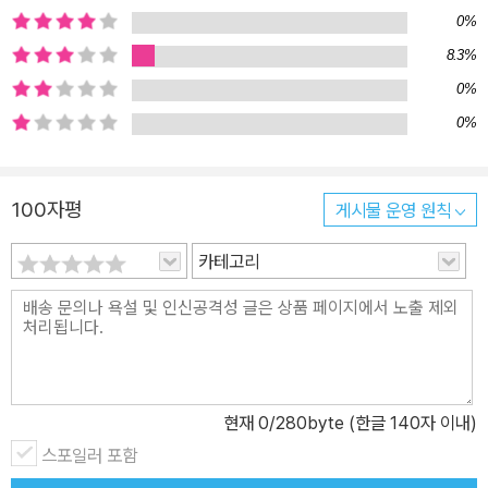
육아 궁금증 Q&A “이럴 땐 어떻게 하지?” 저자가 육아 상담과 부모
0%
교육을 하면서 ‘듣기 육아법’에 대해 엄마나 아빠들에게 받은 질문들
8.3%
중 빈도가 높은 것들을 모아 Q&A 방식으로 솔루션을 준다. 아이가 일
0%
부러 미운 짓을 할 때, 아이가 친구의 흉을 볼 때, 형제끼리 싸울 때,
0%
어른들의 육아 조언을 들어야 할지 고민이 될 때 등 지금 아이를 키우
는 부모라면 한번쯤 고민했을 의문들이 속 시원히 해결될 것이다.
100자평
게시물 운영 원칙
카테고리
현재
0
/280byte (한글 140자 이내)
스포일러 포함