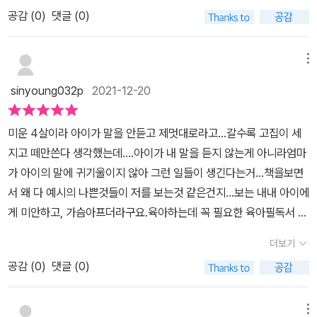
나 육아서를 읽고나면 항상 배움의 자세로 받아들이고행동하려 하는
안 되는 일을 “노력이 부족해서 그렇다”고 단정 짓는다. 아이가 괴롭
공감 (
0
)
댓글 (0)
데 이 와중에 답을 찾으려 했던거 같아요사실 알고 보면 정답은 없는
힘을 당했을 때 “네가 약하니까 당하는 거야”라고 나무란다. 아이가
게 육아인데 말이죠(딱 나눠떨어지고 답이 있는거 좋아하는거 보면
도움을 요청했을 때 스스로 어떻게든 해보라고 뿌리친다. 아이의 용
그저 이과생)--8살 아들도 6살 아들도 성향이 다르지만그래도 가장
기를 키워주고 싶다면 다음과 같이 말해주세요.“불안한 거지?”“나름
메뉴
기본적으로 해줘야하는 육아태도가아이의 말 끝까지 들어주기...인데
열심히 노력하고 있는 거지?”“엄마 아빠가 도와줄 일이 있니?”“너라
sinyoung032p
2021-12-20
이것도 못하고 있으니 다시 한번 아이의 안정감과 신뢰를 쌓도록경청
면 할 수 있어. 엄마 아빠랑 함께 해보자꾸나.”P199 부모는 육아에서
의 자세를 가져봐야겠어요 당연히 아는내용일지라도 읽고 내 상황에
무엇을 가장 중요하게 여길지에 대해 확실하게 정해야 합니다. 어떤
미운 4살이라 아이가 말을 안듣고 제멋대로라고...갈수록 고집이 세
빚추어보면그렇지 못한 행동들이 많아요지금부터라도 아이의 말에
아이로 키우고 싶은지, 아이에게 무엇을 해주고 싶은지를 말입니다.
지고 떼만쓴다 생각했는데....아이가 내 말을 듣지 않는게 아니라엄마
귀 기울이고 조곤조곤 말로 아이를 보듬어줘야겠어요!
주위 사람들이 조언을 해주면 우선은 웃으면서 고맙다는 인사를 건네
가 아이의 말에 귀기울이지 않아 그런 일들이 생긴다는거...책을보면
세요. 상대방의 기대에 부응하려고 애써 힘쓰지 않아도 됩니다. 자신
서 왜 다 예시의 나쁜것들이 저를 보는것 같은건지...보는 내내 아이에
의 아이를 어떻게 키울지는 자신이 결정하는 것입니다.
게 미안하고, 가슴아프더라구요.육아하는데 꼭 필요한 육아필독서 왜
나는 아이의 말을 들어주지 못했을까?정말 강력 추천합니다.출판사
더보기
로부터 도서만을 제공받아 작성된 서평입니다.
공감 (
0
)
댓글 (0)
메뉴