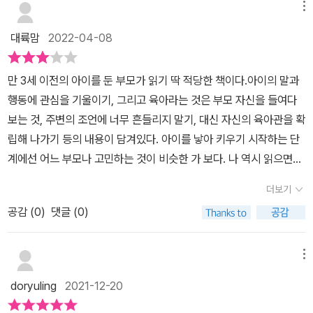
감을 높여줄 테고, 부모와 신뢰가 쌓이는 데 큰 도움이 될 거라고.​모두
여서 다 듣고나면 공감을 해주고 되는 것과 안되는 것을 구분시켜주
메뉴
맞는 말이라 굳이 줄을 그을 것도 없었다. 괜히 자고 있는 아이의 얼굴
는 것그리고 그일을 반복하고 또 반복하는 것참 간단하고도 쉬운 그
대륙맘
2022-04-08
을 한 번 더 들여다보며, 오늘은 너의 티니핑 세계관을 꼭 집중해서 들
조언이 내맘대로 되지않기에 이 책을 집어들었을 양육자들에게 너무
어줄게!하고 다짐하기도 했다. 하지만 당장 아이가 어린이집에서 돌
어렵지않은 이야기와 사례들로 충분히 소통할수있으며 행복한 육아
만 3세 이전의 아이를 둔 부모가 읽기 딱 적당한 책이다.아이의 말과
아오면 이 다짐은 눈녹듯 사라지고 없어졌을지도 모르겠다. '경청'이
를 할수있음을 응원해주고 길잡이를 해주는 책입니다*출판사로부터
행동에 관심을 기울이기, 그리고 육아라는 것은 부모 자신을 들여다
라는 게, 그렇게 쉬운 일은 아니니까. 하지만 정말이지 의식적으로라
책을 제공받아 읽은 후에 쓴 후기입니다*
보는 것, 주변의 조언에 너무 흔들리지 말기, 대신 자신의 육아관을 확
도 노력해 봐야겠다고는 생각한다. 눈 녹듯 사라지고 없으면, 내일 다
립해 나가기 등의 내용이 담겨있다. 아이를 낳아 키우기 시작하는 단
시 결심할게. (아이뿐만 아니라- 남편에게도, 주위 사람들에게도!)​
계에선 어느 부모나 고민하는 것이 비슷한 가 보다. 나 역시 읽으면서
고개를 끄덕끄덕 하게 된다. P48 다만, ‘응석받이로 만드는 것’과 ‘어
더보기
리광을 받아주는 것’은 구분해야 합니다. 이 둘의 차이는 ‘누구를 위한
공감 (
0
)
댓글 (0)
행위인가?’에 있습니다. 부모의 편의를 위한 것이라면 그것은 응석받
이로 만드는 행위에 해당하며, 아이를 위한 것이라면 그것은 어리광
을 받아주는 행위에 해당합니다. P64 “얼마 전에 늦잠을 자는 바람
메뉴
에 남편이 출근하는 것을 못봤어. 그런데 남편이 퇴근해서는 ‘아침에
doryuling
2021-12-20
혼자 출근 준비를 하려니 참 쓸쓸하더군. 함께 하는 사람이 없다는 것