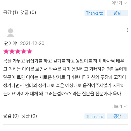
들어주지 못했을까?'아이가 말을 안들어요'가 아니라,'엄마가 내 말을
더보기
에서 시작된다. '듣기'가 바탕이 되면 아이의 마음은 힘차게 뻗어간다!
안 들어줘요'는 아닐까?칭찬을 하든, 꾸짖든- 중요한 것은 '훈육'이고,
공감 (
1
)
댓글 (0)
우리 아이의 마음이 궁금하다면 꼭 한번 읽어보시길 추천 합니다♡
억지로 바꾸려고 한다고 해서 아이가 바뀌지 않는다는 것은 이미 지
난 5년간의 육아 경험으로 충분히 알고 있는데- 그럼에도 자꾸만 꾸
메뉴
짖는 목소리가 입 밖으로 먼저 튀어나왔다. 인정하고, 가르치고, 전달
하고, 생각하게 하고, 함께 이야기하는 과정을 통해서 '스스로 생각하
팬이야
2021-12-20
고 행동할 수 있는 아이'로 성장시키겠다고 머리로는 다짐해도, 실천
은 잘되지 않았던 것이다. 특히, '아이의 이야기를 끝까지 들어주는
목을 가누고 뒤집기를 하고 걷기를 하고 옹알이를 하며 하나씩 배우
것'이 잘 안됐다. 요즘 아이의 서사는 캐릭터 하나로 시작해 끝도 없이
고 익히는 아이를 보면서 박수를 치며 응원하고 기뻐하던 엄마들에게
공상의 세계로 빠졌다가 30여 분을 무중력의 상태로 헤매고 나서야
말문이 트인 아이는 새로운 난제로 다가옵니다자신의 주장과 고집이
맺어지기 마련인데, 그 밑도 끝도 없는 이야기를 집중해서 듣는다는
생겨나면서 엄마의 생각대로 혹은 예상대로 움직여주지않기 시작하
게 여간 어려운 일이 아닌 것이다. (게다가 이야기의 짜임새가 탄탄할
는데요'아이가 대체 왜 그러는걸까요?'라는 질문을 전문가나 육아선
리 없으니, 자꾸 '데우스 엑스 마키나'가 등장하거나 갑자기 사건이 종
배들에게 하기전에 우선적으로 해야할 것이 있습니다바로 내 아이에
더보기
결되고 다른 상황으로 점프하기도 하고=_=) 그럼에도, 들어줘야지.
게 '이유를' 직접 물어보는 것이지요물론 아이는 얼토당토 않는 이유
암요 암요. 책은 그런 이야기를 하고 있다. 아이가 흡족한 얼굴로 이야
공감 (
0
)
댓글 (0)
를 대기도하고 상황에 맞지않는 이야기를 많이 하겠지만 분명한건 아
기를 마칠 때까지 이야기를 들어주라고. 그런 경험들이 아이의 자존
이스스로가 전하고픈 메시지가 있다는 것입니다아이의 말에 귀기울