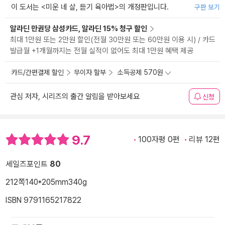
이 도서는 <
미운 네 살, 듣기 육아법
>의 개정판입니다.
구판 보기
알라딘 만권당 삼성카드, 알라딘 15% 청구 할인
최대 1만원 또는 2만원 할인(전월 30만원 또는 60만원 이용 시) / 카드
발급월 +1개월까지는 전월 실적이 없어도 최대 1만원 혜택 제공
카드/간편결제 할인
무이자 할부
소득공제 570원
관심 저자, 시리즈의 출간 알림을 받아보세요
신청
9.7
100자평 0편
리뷰 12편
세일즈포인트
80
212쪽
140*205mm
340g
ISBN 9791165217822