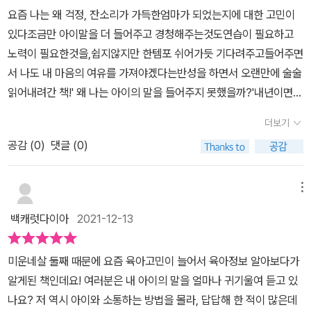
은 참 쓸쓸한 일이야’라고 하는 것야. 물론 나를 책망하는 것도 비아냥
요즘 나는 왜 걱정, 잔소리가 가득한엄마가 되었는지에 대한 고민이
대는 것도 아니었어. 자기가 느꼈던 감정을 담담하게 내게 말한 거야.
있다조금만 아이말을 더 들어주고 경청해주는것도연습이 필요하고
기분은 좋더라. 그런데 그 말을 듣는 순간, 나도 감정을 솔직하고 담담
노력이 필요한것을,쉽지않지만 한템포 쉬어가듯 기다려주고들어주면
하게 말할 수 있으면 좋겠다는 생각을 했어.” Pp64-65 대부분의 부
서 나도 내 마음의 여유를 가져야겠다는반성을 하면서 오랜만에 술술
부싸움에서 남편이든 아내든 정말 하고 싶은 말을 하는 경우는 드뭅
읽어내려간 책!' 왜 나는 아이의 말을 들어주지 못했을까?'내년이면
니다. 상대방에게 정말로 하고 싶은 말은 마음 깊은 곳에 있습니다. 그
학교가는 아이에게나는 무엇이 불안한건지 걱정인건지,,아이가 내 말
것을 ‘본심’이라고 합니다. 위의 내 친구의 경우를 예로 들면 남편의
더보기
을 안들어주는게 아니라엄마인 내가 아이의 말을 잘 들어주지 않아서
본심은 ‘아내가 깨어나지 않아서 쓸쓸했다’, ‘나를 소중한 존재로 여겨
공감 (
0
)
댓글 (0)
소통의 문제가 생긴다는것을 느끼게 해주었다전문용어보다는 실생활
주지 않는 것 같아 슬펐다’일 것이고, 아내의 본심은 ‘따뜻한 밥을 먹
에 접목해서예시들이 참 와닿고 뜨끔하게 한다조금 더 아이의 말을
여 출근시키고 싶었는데 일어나지 못해서 미안해’, ‘나를 배려해줘서
들어주는 엄마가되어야겠다
메뉴
고마워’일 것입니다. ‘아내라면 이래야 한다’, ‘남편이라면 이래야 한
다’는 자신의 신념 대신 이런 본심을 상대방에게 전하는 것이 제일 중
백캐럿다이아
2021-12-13
요합니다. P82 자기긍정감이 높으면 부모에게 야단을 맞아도, 부모
랑 싸워도 부모와의 관계가 극단으로 치닫는 일이 없습니다. 사이가
미운네살 둘째 때문에 요즘 육아고민이 늘어서 육아정보 알아보다가
틀어지더라도 바로 회복됩니다. P96 이 외에도 펜실베이니아 주립
알게된 책인데요! 여러분은 내 아이의 말을 얼마나 귀기울여 듣고 있
대학교에서 실시한 연구 결과에 따르면 언어능력이 발달한 아이는 감
나요? 저 역시 아이와 소통하는 방법을 몰라, 답답해 한 적이 많은데