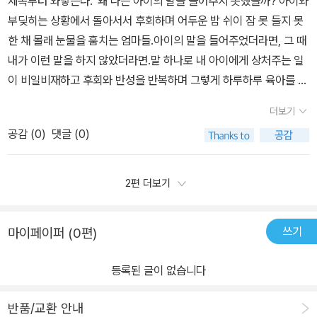
제목부터 와닿는다. '왜 나는 아이의 말을 들어주지 못했을까?'아이와
이 없는 것 같아서이다. 총 3장으로 구성되어 있는데, 다른 책들과 달
부딪히는 상황에서 돌아서서 후회하며 어두운 밤 쉬이 잠 못 들지 못
리 카툰으로 상황을 설정해 두가지 방법으로 보여준다. 현실에서 엄
한 채 몰래 눈물을 훔치는 엄마들.아이의 말을 들어주었더라면, 그 때
마들이 하는 방법과 이상적인 방법의 멘트가 비교되어 있다. 그리고
내가 이런 말을 하지 않았더라면.말 하나로 내 아이에게 상처주는 일
책의 중요부분도 다른 색으로 설정해 놓았고, 심지어 물결표시로 붉
이 비일비재하고 후회와 반성을 반복하며 그렇게 하루하루 육아를 하
은 밑줄을 그어놓아 읽는데 너무 편했고, 머리에 쏙쏙 들어올만큼 잘
고 있다. 내 아이가 잘 할 수 있을까 하는 불안에 아이만 보면 걱정, 잔
읽어졌다. 모든 엄마들은 자신의 아이가 자존감이 높고, 긍정적이며
더보기
소리를 늘어놓는 나 같은 엄마들을 위한 육아 솔루션이다. '아이가 말
창의적인 아이로 자라기를 바랄 것이다.우리가 자라오면서 배워왔던
공감 (
0
)
댓글 (0)
을 안 들어요'가 아니라'엄마가 내 말을 안 들어줘요'가 아닐까요? 네
것과는 다른식의 육아방법이다. 솔직히 나 자신은 주입식 교육과 대
컷 만화로 그려진 그림을 보며 내가 직접 겪은 에피소드들이 실려있
학진학의 당연함, 한번 직업은 천직이라는 시대를 살았기에, 미래에
고 바르게 말해주어야 하는 말들이 있어 반복해서 연습하며 내 것이,
2편 더보기
다른 시대를 살아갈 내 아이들에게 이런 육아는 전혀 맞지가 않다. 그
내 말이 되도록 노력해야겠다는 생각을 했다. 개월 수가 증가하고 한
래서 내가 배워야 하고 내가 바꿔야 한다는 생각이 절실히 든다. 이 책
살 한 살 더 먹을수록 육아는 더 어렵고 힘든 과정이라고 선배 육아맘
을 읽는 내내 나 자신의 모습을 보는 것 같아 반성할 부분도 있었고,
쓰기
마이페이퍼 (0편)
들이 말한다. 이 육아서를 통해 배우고 실천하며 보다 나은 육아를 하
앞으로는 이렇게 해보는 것도 좋겠다는 공감이 생겨 즐거운 마음으로
리라 다짐해본다.
읽을 수 있었다. 세상에 정해진 육아법은 없다. 그저 내 아이에게 맞는
등록된 글이 없습니다
육아법을 찾아가는 과정만 있을뿐... 머리로는 알고 있지만, 막상 아이
를 키우는 현실엔 나에게 익숙한 습관들이 나오기 마련이다. 그래서
반품/교환 안내