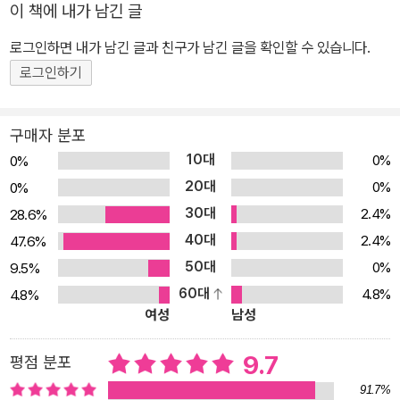
이 책에 내가 남긴 글
을 수 있다 이론으로 무장한 책이 아니다. 불필요한 전문용어는 가급
적 배제하고 편하면서 쉽게 설명했으며, 사례 중심으로 구성을 했기
로그인하면 내가 남긴 글과 친구가 남긴 글을 확인할 수 있습니다.
때문에 이런저런 일로 바쁜 부모들도 자신이 처한 상황에 대한 조언
로그인하기
을 찾아 육아에 적용해볼 수 있다. 이 책의 내용과 구성 1장_ 꾸짖기에
앞서 아이의 말을 들어주면 자기긍정의 힘이 커진다 아이들이 잘못된
구매자 분포
행동을 하거나 기대에 어긋나는 행동을 하면 부모는 일단 아이를 혼
10대
0%
0%
낸다. 아이가 뭔가 말하려고 하면 변명으로 생각해 더 혼내기도 하는
20대
0%
0%
데, 혼내는 것이 아이에게 어떤 영향을 주고 올바르게 혼내는 방법은
30대
2.4%
28.6%
무엇인지에 대해 알려준다. 혼내기 전에 아이의 말을 충분히 들어주
40대
고, 평소 아이의 어리광을 받아주는 것, 아이를 있는 그대로 받아들이
2.4%
47.6%
는 것이 아이의 행동을 어떻게 변화시키는지도 설명한다. 2장_ 아이
50대
0%
9.5%
의 말에 귀 기울이고 칭찬해주면 자립심이 쑥쑥 자란다 정서가 안정
60대
4.8%
4.8%
여성
남성
되면 세상을 향해 나아갈 용기를 내고 ‘나답게’ 살아갈 수 있는 마음의
토대가 마련된다. 아이가 놀다가 엄마를 찾을 때, 아이가 무언가 성취
9.7
평점 분포
를 했을 때, 아이가 풀이 죽어 있을 때 등 다양한 상황에서 정서가 안
정적인 아이로 키우는 방법, 올바른 듣기 방법에 대해 설명한다. 3장_
91.7%