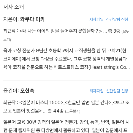
이 책을 보니 어느 정도 기준이 서는 것 같다. 아이가 잘못된 행동을
저자 소개
해도 우선 아이의 얘기를 들어주고 이해하며 스스로 올바르게 판단할
수 있도록 도와주라는 조언에 나부터 반성하게 된다. 요즘 일본 엄마
지은이:
와쿠다 미카
저자파일
신간알림 신청
들의 육아는 아이들을 혼내는 것보다 아이의 입장을 충분히 들어주는
최근작 :
<왜 나는 아이의 말을 들어주지 못했을까？>
… 총 3종
(모두
추세로 변하고 있는 것 같다. 여러분도 이 책을 통해 일본식 육아법을
보기)
경험해보길 바란다. 나와 아이의 관계에 어떤 변화가 생길지를 기대
하면서.
육아 코칭 전문가 9년간 초등학교에서 교직생활을 한 뒤 코치21(현
코치에이)에서 코칭 과정을 수료했다. 그후 코칭 성격의 개별상담과
육아 코칭을 전문으로 하는 하트스트링스 코칭(Heart string’s Coa
ching)을 설립해 ‘엄마의 마음을 편하게 해주는 육아 전문 상담사’로
서 수많은 강좌와 강연을 하고 있다. 지금까지 상담을 해준 상담자 수
옮긴이:
오현숙
저자파일
신간알림 신청
는 5천여 명에 이른다. 블로그 〈양육에서 듣기가 90%면 모든 것이
잘 풀린다〉를 운영하고 있으며, 그중 ‘완벽한 엄마보다 행복한 엄마
최근작 :
<일본어 마스터 1500>
,
<한글만 알면 일본 간다>
,
<보고 또
되기’를 위한 조언은 부모들의 큰 호응을 받으며 블로그는 하루 7천
보고 일본어 첫걸음>
… 총 44종
(모두보기)
건의 접속수를 기록하고 있다. 모든 부모들이 행복한 육아를 실현하
일본어 교육 30년 경력의 일본어 전문가. 강의, 통역, 번역, 일본어 시
기를 바라며 아이를 키우는 엄마로서, 교육 전문가로서, 육아 상담가
험 문제 출제위원 등 다방면에서 활동하고 있다. 일본어 입문에서 프