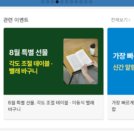
관련 이벤트
전체보기
8월 특별 선물. 각도 조절 테이블 · 이동식 빨래
가장 빠르게
바구니
합