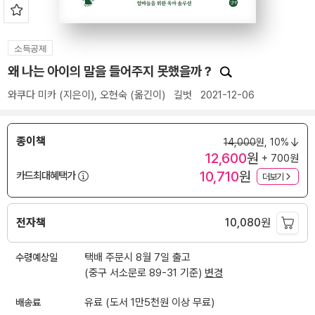
소득공제
왜 나는 아이의 말을 들어주지 못했을까？
와쿠다 미카
(지은이),
오현숙
(옮긴이)
길벗
2021-12-06
종이책
14,000
원,
10%
12,600
원
+ 700원
10,710
원
카드최대혜택가
더보기
전자책
10,080
원
수령예상일
택배 주문시 8월 7일 출고
(중구 서소문로 89-31 기준)
변경
배송료
유료 (도서 1만5천원 이상 무료)