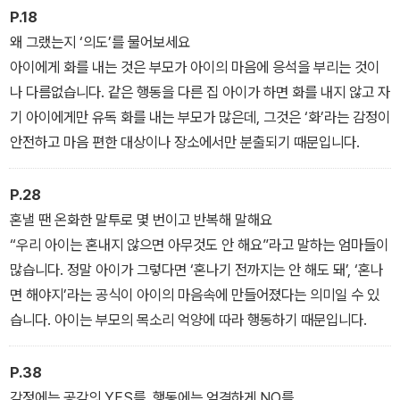
도 마찬가지다. 아이의 말을 귀 기울여 끝까지 잘 들어주는 것이야말
P.18
로 아이를 있는 그대로 받아들이는 일이며, 아이에게 안정감과 신뢰
왜 그랬는지 ‘의도’를 물어보세요
감을 주어서 아이 스스로 자신의 생각을 펼치며 잘 자랄 수 있게 하는
아이에게 화를 내는 것은 부모가 아이의 마음에 응석을 부리는 것이
토대가 된다.
나 다름없습니다. 같은 행동을 다른 집 아이가 하면 화를 내지 않고 자
기 아이에게만 유독 화를 내는 부모가 많은데, 그것은 ‘화’라는 감정이
이 책은 부모들이 놓치기 쉬운 ‘듣기’의 중요성을 일깨워준다. 또한
안전하고 마음 편한 대상이나 장소에서만 분출되기 때문입니다.
‘듣기’가 결여된 육아가 아이의 행동에 어떤 영향을 끼치는지, 듣기 육
아법을 생활 속에서 어떻게 활용해야 하는지를 다양한 사례와 만화
P.28
형식의 에피소드, Q&A로 보여준다. 이 책에서 제시한 방식을 적용하
혼낼 땐 온화한 말투로 몇 번이고 반복해 말해요
다 보면 ‘완벽한 육아’의 굴레에서 벗어나 ‘행복한 육아’의 기쁨을 느
“우리 아이는 혼내지 않으면 아무것도 안 해요”라고 말하는 엄마들이
끼게 될 것이다.
많습니다. 정말 아이가 그렇다면 ‘혼나기 전까지는 안 해도 돼’, ‘혼나
면 해야지’라는 공식이 아이의 마음속에 만들어졌다는 의미일 수 있
습니다. 아이는 부모의 목소리 억양에 따라 행동하기 때문입니다.
P.38
감정에는 공감의 YES를, 행동에는 엄격하게 NO를