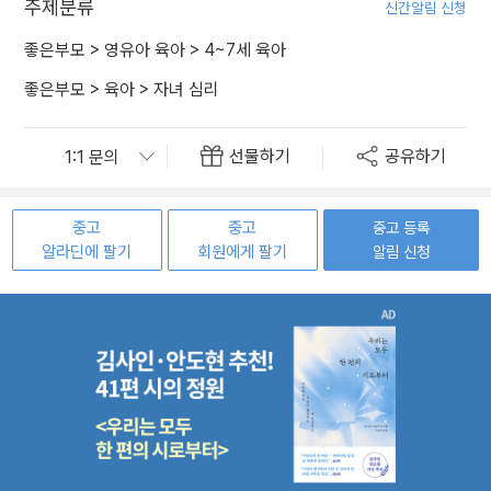
주제분류
신간알림 신청
좋은부모
>
영유아 육아
>
4~7세 육아
좋은부모
>
육아
>
자녀 심리
선물하기
공유하기
중고
중고
중고 등록
알라딘에 팔기
회원에게 팔기
알림 신청