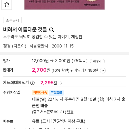
소득공제
버려서 아름다운 것들
누구라도 넉넉히 공감할 수 있는 이야기, 개정판
정경
(지은이)
하남출판사
2008-11-15
정가
12,000원 → 3,000원 (75%↓)
재정가
2,700
판매가
원
(10% 할인) +
마일리지 150원
2,295
카드최대혜택가
원
수령예상일
양탄자배송
주말특급
내일(일) 22시까지 주문하면 8월 10일 (월) 아침 7시
출
근전 배송
(중구 서소문로 89-31 )
변경
배송료
유료 (도서 1만5천원 이상 무료)