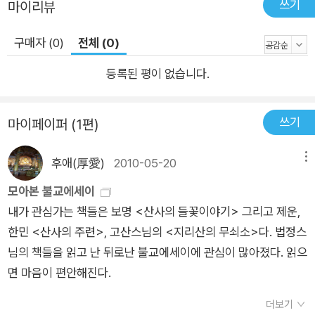
쓰기
마이리뷰
구매자 (0)
전체 (0)
등록된 평이 없습니다.
쓰기
마이페이퍼 (1편)
후애(厚愛)
2010-05-20
메뉴
모아본 불교에세이
내가 관심가는 책들은 보명 <산사의 들꽃이야기> 그리고 제운,
한민 <산사의 주련>, 고산스님의 <지리산의 무쇠소>다. 법정스
님의 책들을 읽고 난 뒤로난 불교에세이에 관심이 많아졌다. 읽으
면 마음이 편안해진다.
더보기