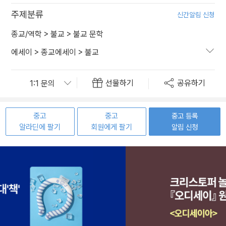
주제분류
신간알림 신청
종교/역학
>
불교
>
불교 문학
에세이
>
종교에세이
>
불교
선물하기
공유하기
중고
중고
중고 등록
알라딘에 팔기
회원에게 팔기
알림 신청