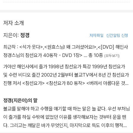
면 행복이 절로 찾아온다고 강조한다. 스님의 진솔한 출가담이 함께
때문에 더 남에게 베풀고 줄 수도 있는 것이다. 그러므로 알려면 바로
소개되어 있다.
알아야 하는 이유도 이런 연유에서이다.
저자 소개
못난 사람들은 주고도 곱게 주지 못한다. 별별 생색을 다 내면서 주고
는 돌아서면 받은 사람이 욕심꾸러기라고 또 별별 험담을 다 늘어놓
지은이:
정경
저자파일
신간알림 신청
는다. 그것은 설령 주었다고 하더라도 결코 준 것이 되질 못한다. 아직
최근작 :
<석가 웃다>
,
<원효스님! 왜 그러셨어요!>
,
<[DVD] 해인사
준 물건에 대한 애착심은 태산같이 그대로 남아 있어 요지부동이기
정경스님의 참선요가 40동작 - DVD 1장>
… 총 10종
(모두보기)
때문이다. - 본문 43~44쪽, '버려도 버려지지 않는 것' 중에서
가야산 해인사에서 출가 1998년 참선요가 특강 1999년 참선요가
및 수련 비디오 출간 2002년 2월부터 불교TV에서 8년 간 참선요가
진행 저서 <참선요가> <참선요가 80 동작> <버려서 아름다운 것들
> <순간순간이 항상 옳고 완벽할 뿐> <참선요가 교본 (개정판)> <
참선요가 기초편 (개정판)> <원효스님 왜 그러셨어요!> 비디오 참선
정경(지은이)의 말
요가 (1999) YouTube 등재 참선요가 40동작 (2004), 불교TV제
불교를 말해야 하고 수행을 얘기할 때 하는 말은 늘 같다. 우선 부처님
작 YouTube 등재 참선요가 80동작 (2004), 불교TV제작 YouTu
이 출가를 하실 수밖에 없었던 이유를 생각해보자는 것부터 운을 뗀
be 등재
다. 그리고는 깨달은 바가 무엇인지, 마지막으로 득도 이후의 행적에