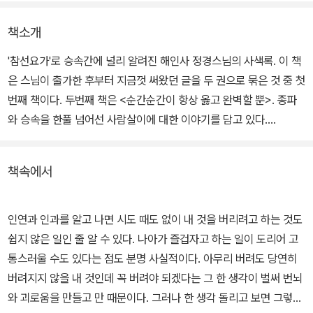
책소개
'참선요가'로 승속간에 널리 알려진 해인사 정경스님의 사색록. 이 책
은 스님이 출가한 후부터 지금껏 써왔던 글을 두 권으로 묶은 것 중 첫
번째 책이다. 두번째 책은 <순간순간이 항상 옳고 완벽할 뿐>. 종파
와 승속을 한풀 넘어선 사람살이에 대한 이야기를 담고 있다.
정경스님은 '불교는 종교가 아니다'라고 말한다. 그 이유는 불교란 부
책속에서
처님의 '가피(痂皮)'를 구하는 구복신앙이 아니라, 자신을 바르게 깨
치는 '수행(修行)'이기 때문이라는 것. 인생 자체가 수행이며 세상은
수행의 장이라는 것이다.
인연과 인과를 알고 나면 시도 때도 없이 내 것을 버리려고 하는 것도
쉽지 않은 일인 줄 알 수 있다. 나아가 즐겁자고 하는 일이 도리어 고
그렇기에 행복을 느끼는 것 역시 얼마나 수양하는가에 달려있다고 가
통스러울 수도 있다는 점도 분명 사실적이다. 아무리 버려도 당연히
르친다. 불행하다고 믿는 사람은 행복이 무엇인지 모르기 때문이고,
버려지지 않을 내 것인데 꼭 버려야 되겠다는 그 한 생각이 벌써 번뇌
그렇기에 '소유'에 대한 욕심을 버리고 자신을 들여다보는 수행을 하
와 괴로움을 만들고 만 때문이다. 그러나 한 생각 돌리고 보면 그렇기