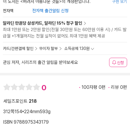
이 도서는 <
버려서 아름다운 것들
>의 개정판입니다.
구판 보기
전자책
전자책 출간알림 신청
알라딘 만권당 삼성카드, 알라딘 15% 청구 할인
최대 1만원 또는 2만원 할인(전월 30만원 또는 60만원 이용 시) / 카드 발
급월 +1개월까지는 전월 실적이 없어도 최대 1만원 혜택 제공
카드/간편결제 할인
무이자 할부
소득공제 130원
관심 저자, 시리즈의 출간 알림을 받아보세요
신청
0
100자평 0편
리뷰 0편
세일즈포인트
218
312쪽
154*224mm
593g
ISBN 9788975343179