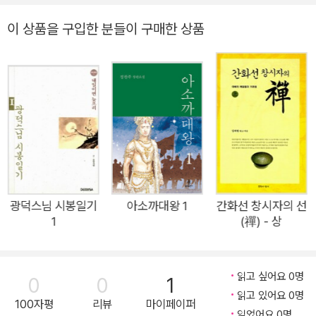
대해서 알아보자는 것이다.
이 상품을 구입한 분들이 구매한 상품
광덕스님 시봉일기
아소까대왕 1
간화선 창시자의 선
1
(禪) - 상
읽고 싶어요 0명
0
0
1
읽고 있어요 0명
100자평
리뷰
마이페이퍼
읽었어요 0명