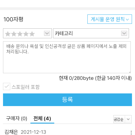
이 아닐 때 상대를 바꾸려 하다보면 자주 서운해지고 상대는 내게
서 점점 멀어지며 자주 싸우게 된다. 물론 이 때 내가 좋아하지 않
100자평
게시물 운영 원칙
는 사람이면 그만 만나면 되겠지만 그 사람을 아직 좋아한다면 대
화가 안되는 게 너무 힘들고 계속 싸우게 되어 답답하고 앞으로
카테고리
어떻게 하는 게 좋을지 몰라 고민에 빠지게 된다. 저자는 말한다.
사람은 저마다 자라 온 환경이 다르기 때문에 어른이 되어도 모두
다른 장단점을 가지게 된다고. 누구는 삼각형이고 누구는 네모일
때 삼각형과 네모의 고유의 성질은 잘 변하지 않는다고. 그러나
삼각형과 네모가 함께 하면서 서로 찌르고 상처를 주고받지 않기
현재
0
/280byte (한글 140자 이내)
위해 서로의 모난 부분이 서로에게 맞게 깎여야 한다고 한다. 이
스포일러 포함
때 변하기 위한 ‘의지’ 가 있느냐에 따라 서로가 앞으로 함께 할
등록
수 있을지 없을지를 결정하며 한쪽이라도 스스로 변하고 싶은 ‘의
지’가 없고 타인이 나에게 맞춰 주기만 바라면 그 연애는 상처뿐
구매자 (0)
전체 (4)
인 연애로 끝날 가능성이 크다고 말한다. “사람은 누구나 좋아하
는 사람을 자신과 닮아가게 하고 싶은 욕심이 있다. 그래서 상대
김채은
2021-12-13
메뉴