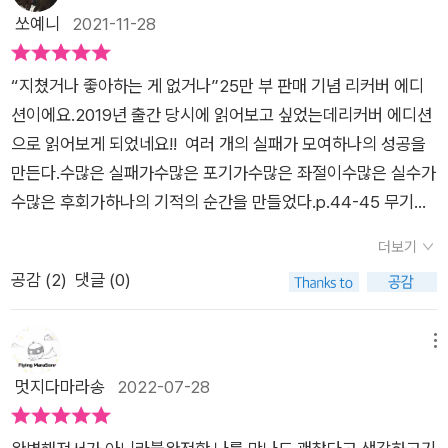
있는 용기를 가질 수 있었으면 좋겠다고 말한다. 그리고 막막하고
쏘예니
2021-11-28
힘든 상황을 만났다면 이 책에 담긴 저자의 간절했던 사연이 위로
가 되길 바란다고 말한다.지금 많이 지쳐있어 무기력하다면 이 책
“지쳤거나 좋아하는 게 없거나”25만 부 판매 기념 리커버 에디
을 읽어보면 좋을 것 같다.------------------------------------
션이에요.2019년 출간 당시에 읽어보고 싶었는데리커버 에디션
우리가 신호등을 기다릴 수 있는 이유는 곧 바뀔 거라는 걸 알기
으로 읽어보게 되었네요!! 여러 개의 실패가 모여하나의 성공을
때문이다.그러니 힘들어도 조금만 참자. 곧 바뀔거야. 좋게. 신호
만든다.수많은 실패가수많은 포기가수많은 좌절이수많은 실수가
등처럼. p.106 마음을 나눈다는 건 옆에 가만히 있어 주는 것과
수많은 후회가하나의 기적의 순간을 만들었다.p.44-45 무기력
같다.마음을 나눈다는 건 같은 길을 걷는 것과 같다.마음을 나눈
한 나날들에 열정을 한 스푼 얹어주더라고요! 넘어지고 일어서기
다는 건 말을 나누지 않아도 설사 서로 같은 곳을 보지 않아도언
더보기
를 반복하면서 더 많은 것을 해낼 수 있다는 것을 배우고,참고 참
제든 앞으로 함께할 거란 믿음이 마음에 있는 것과 같다. p.118
공감 (
2
)
댓글 (0)
으며 지쳐버린 마음에 위로를 건네주는 책으로 꼭 읽어보시길 추
괜찮아의 의미는 용서의 의미라고 한다.용서는 어떤 잘못을 한 사
천해요! 그리고 내가 좋아하는 것을 지켜낼 수 있도록 도와준다는
람에게‘아, 그랬구나. 그럴 수 있었구나....’라고 한 뒤 다음에 그러
건 안비밀~ 네이버블로그 : https://blog.naver.com/ssoyen
메뉴
지 않을 기회를 주는 것이다. p.127 공부를 많이 하면 공부가 늘
ny/222581241853
멋지다마라송
2022-07-28
고 운동을 많이 하면 운동이 늘고요리를 많이 하면 요리가 느는
것처럼 무언가를 하면 할수록 늘게 된다.그러니 걱정하지 마라.더
이상 걱정이 늘지 않게 걱정하지마라. p.234 매 순간의 나를