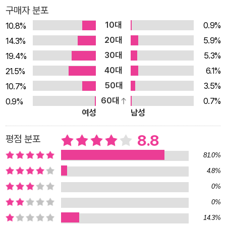
되기를 응원한다.“ -본문 중에서 불안함 공허함 외로움 감정기복
구매자 분포
자존감등 매 년 수천명의 고민을 마주하며 상담해온 저자의 책은
10대
0.9%
10.8%
막연한 이야기가 담겨 있지 않다. 지금 당장 내 삶에 의욕을 불러
20대
5.9%
14.3%
일으켜 주는 이야기 지금 당장 불안한 내 마음을 편안하게 해 줄
30대
5.3%
19.4%
수 있는 이야기 혼자의 시간이 필요하다면 혼자의 시간을 가질 수
40대
6.1%
21.5%
있는 용기, 매일 우울하고 불안한 내가 나를 힘들게 하는 마음에
50대
3.5%
10.7%
서 벗어나 행복해질 수 있는 이야기가 담겨 있다 ‘넘어지고 일어
60대
0.7%
0.9%
서기를 반복하겠지만 당신은 많은 것을 해낼 것입니다’, ‘너무 참
여성
남성
기만 하느라 지쳐버린 당신에게’, ‘내가 좋아하는 게 가장 나 다운
것’ 이렇게 총 3부로 구성된 이 책은 읽다 보면 불안한 마음이 편
8.8
평점 분포
안해 지는 것을 느낀다. 연인과 자주 싸워 힘들다면 서로가 행복
81.0%
할 수 있는 연애를 위한 이야기 “나와 반대인 사람의 매력에 끌려
4.8%
연애를 시작했다면 나와 반대여서 내가 좋아하는 점이 있는 반면
0%
나와 안 맞는 점이 시간이 지나 보이기 시작합니다“ - 본문 중에
0%
서 연애를 하다보면 처음에는 좋은 모습만 보여 상대에게 호감이
14.3%
커져 연애를 시작하게 되지만 시간이 지날수록 내가 원하는 모습