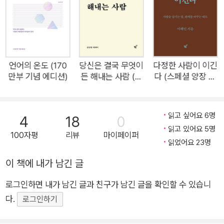
루가 지나가고 또 나를 힘들 게 하는 하루가 찾아온다. ‘열심히 사
는데 왜 늘 행복하지 않지?’ 라고 생각한적이 있다. 이 책을 읽으
며 그 이유를 명확히 알게 되었다. 책에서는 행복이란 내가 바라
보면 집중 되는 것이라고 말한다 집중될 때 마음이 편안해지고 집
중 되는 시간을 보낸 뒤에 만족감이라는 감정을 얻기 때문이다.
언어의 온도 (170
당신은 결국 무엇이
다정한 사람이 이긴
만부 기념 에디션)
든 해내는 사람 (특
다 (스페셜 양장 리
그러나 나는 현재 잘해야 하는 것만 있었고 내가 바라보면 집중
별 리커버 에디션)
커버 개정판)
되는 것 마음이 편안해지는 것 내가 좋아하는 게 없었다. 현재에
내가 만나고 바라보면 집중 되는 것들로 조금씩 삶을 채우기 위해
읽고 싶어요 6명
4
18
0
노력할 때 그 과정에서 실수하고 잘하지 못하는 나를 무조건 크게
읽고 있어요 5명
100자평
리뷰
마이페이퍼
자책하여 아무것도 하기 싫어하는 사람으로 만드는 것이 아니라
읽었어요 23명
그런 나에게 실수하고 실패 할 공간을 열어주며 다독이며 내가 만
이 책에 내가 남긴 글
족하는 것이 무엇인지 알아가고 찾아갈 때 행복 할 수 있다는 걸
깨닫게 되었다. “바람에 흔들리지 않는 꽃은 없다. 그러나 꽃은
로그인하면 내가 남긴 글과 친구가 남긴 글을 확인할 수 있습니
흔들려도 자신만의 향기를 잃지 않는다. 삶에서 불어오는 바람에
다.
로그인하기
흔들릴 수는 있겠지만 당신도 자신만의 향기를 잃지 않는 사람이