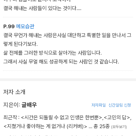
결국 해내는 사람들이 있다는 것이다.
어떤 사람인지 묻자 이렇게 답하셨다.
P.99
메모습관
결국 무언가 해내는 사람은사실 대단하고 특별한 일을 만나서 그
그들은 힘들어도 포기를 생각하기보다
렇게 된다기보다.
더 잘할 방법을 고민하고 시도합니다.
삶 전체를 그러한 방식으로 살아가는 사람입니다.
어려움은 누구나 찾아와요.
그래서 사실 무얼 해도 성공하게 되는 사람인 것 같습니다.
그런데 그들은 이겨내는 데 시간을 씁니다.
그리고 어려움을 이겨내는 것이 얼마나 멋진 일인지를 잘 압니다.
저자 소개
그래서 자신만의 세계에 빠집니다.
지은이:
글배우
어려움을 이겨내기 위한 고민의 방법과 시간 조절, 최상의 컨디
저자파일
신간알림 신청
션, 마음가짐,
최근작 :
<시간은 되돌릴 수 없고 인생은 한번뿐>
,
<고민의 답>
,
모든 모습을 어려움을 이겨내고 극복하는 데
<지쳤거나 좋아하는 게 없거나 (리커버)>
… 총 25종
(모두보기)
집중시킵니다.