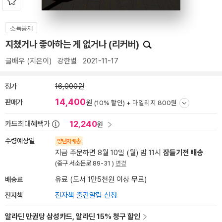
소득공제
지쳤거나 좋아하는 게 없거나 (리커버)
글배우
(지은이)
강한별
2021-11-17
정가
16,000원
14,400
판매가
원
(10% 할인) +
마일리지 800원
12,240
카드최대혜택가
원
수령예상일
양탄자배송
지금 주문하면 8월 10일 (월) 밤 11시
잠들기전 배송
(중구 서소문로 89-31 )
변경
배송료
유료 (도서 1만5천원 이상 무료)
전자책
전자책 출간알림 신청
알라딘 만권당 삼성카드, 알라딘 15% 청구 할인