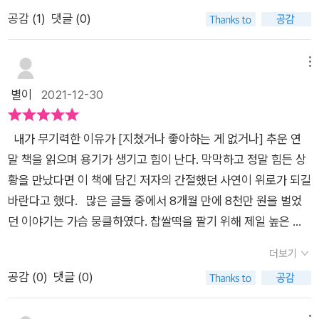
것이 참 힘겹다.이제는 열정을 다해 살기가 두려워졌다.. 어쩌면
있어.’라고 말해주는 것입니다. 그리고 앞으로는 더 좋아질 수 있
공감 (
1
)
댓글 (0)
상처가 덜 아문 탓일지도 모른다.▫️그렇지만 최고를 향해 달리기
게 노력하면 됩니다. 나는 완벽할 수 없는 사람이며 지금 내 삶에
를 해봤다는 것.그 경험은 내게 값진 교훈으로 남아있다.앞뒤 가
필요한 건 완벽한 내가 아니라 불완전한 나를 데리고 내가 사이좋
리지 않고 순수하게 달려든 그때의 나도 있었다고 자랑은 하고 싶
메뉴
게 잘 살아가는 것입니다. 그래야만 나는 불완전한 나를 데리고
다.추호의 두려움이나 걱정스러움 없이 목표하나만 보고 달렸던
별이
2021-12-30
행복할 수 있습니다. 지금 지쳤다면 나에게 필요한 건 사랑입니
그 시절이 태어나 내게도 있어봤다고 당당히 외치고 싶다.적어도
다.(276쪽)⠀⠀당신의 말이 당신의 모습이 된다.(307쪽)⠀⠀⠀⠀
나는 겁쟁이는 아니었고, 세상과 타협하지 않았으며, 나의 삶을
⠀⠀#소소한일상의기록 #독서기록 #책읽는시간 #글쓰는시간 #
내가 무기력한 이유가 [지쳤거나 좋아하는 게 없거나] 추운 연
세상 모든 것들과 경쟁하며 이기려고 노력해봤다고 말이다. 비록
손글씨쓰는시간 #손그림그리는시간 #감성독서 #감성필사 #감
말 책을 읽으며 용기가 생기고 힘이 난다. 막막하고 정말 힘든 상
꿈은 깨졌지만, 큰 꿈이었기에 깨져도 그 조각이 크니까 이만큼은
성피드 #문장수집 #북스타그램 #글배우책 #베스트셀러 #25만
황을 만났다면 이 책에 담긴 저자의 간절했던 사연이 위로가 되길
살고 있지 않나 생각해본다. 열정을 다해 달려왔기에 이 지점에서
부기념 #에세이 #에세이베스트셀러⠀⠀⠀⠀
바란다고 했다. 많은 글들 중에서 8개월 만에 8천만 원을 벌었
멈춰 살고 있는 건 아닐까 생각해본다.높이도 날아 올라봤으나 불
던 이야기는 가슴 뭉클하였다. 찹쌀떡을 팔기 위해 제일 높은 빌
시착했지만 이만한 높은 고지에 서서 넓은 풍경을 바라볼 수 있는
딩으로 찾아가 돗자리를 깔고 큰절을 하며 “오늘 하루도 모두 파
게 아닐까 속으로 위안한다.▫️이 책을 읽으면서 글배우 작가도 멋
더보기
이팅 하십시오!” 하루도 빠지지 않고 나갔다. 8개월 동안 지켜보
지게 자신의 인생을 살았구나를 알게 되었다.100억의 돈과 권력
공감 (
0
)
댓글 (0)
던 대표가 부르며 같이 일하고 싶다고 하셨다, 정중히 거절하였고
을 쥐고, 으리으리한 저택에 삐까뻔쩍한 자동차를 영유하며 살아
한 달이 지나 대량의 떡이 필요하다는 연락이 왔다. 8천만 원 어
야만 멋진 인생이 되는 것은 아니다.주어진 환경에서 뒷받침 해주