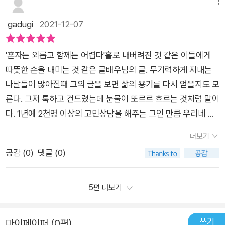
치를 납품하고 팔게 된 것이다. 아마도 회장님이 사준 것이 아닌
메뉴
는 것으로 사는 것은 자신의 꿈으로 이룬 것이 아니기 때문이다.▫️
가 생각한다. 빚도 갚고 의류사업에 도전했지만 결국 실패했다.
gadugi
2021-12-07
자신의 꿈을 이루기 위해 안전한 울타리를 벗어난 것.비빌 언덕이
실패할 수도 있지만 실패를 넘어서고 이겨낼 거라고 자신을 믿게
없는 곳에서 혼자 일어서기 위해 노력한 것.세상과 타협하지 않
되었다.1년 동안 수십 번의 공모전에 떨어졌고. 단 하나의 글이 공
고, 자신의 꿈을 이루기 위해 악착같이 노력한 것.뒤돌아보지 않
'혼자는 외롭고 함께는 어렵다'홀로 내버려진 것 같은 이들에게
모되었다. 그 후로 글을 알리기 위해 인터넷에 글을 올렸다. 매 순
고 늘 앞만 보며 새롭게 시도한 것.자신의 꿈마저 개척한 멋진 작
따뜻한 손을 내미는 것 같은 글배우님의 글. 무기력하게 지내는
간 절을 했던 간절함을 생각하며 살았다. 계속 글을 쓰고 책을 낼
가라는 생각을 하게 된 내용들을 읽고 글배우 작가의 성공은 공짜
나날들이 많아질때 그의 글을 보면 삶의 용기를 다시 얻을지도 모
수 있었다. 몇 번의 계절이 바뀌고 작은 상담소와 작은 출판사를
로 이루어진 것이 아니었구나를 알게 하는 책이다.📚p.17 힘들
른다. 그저 툭하고 건드렸는데 눈물이 또르르 흐르는 것처럼 말이
차렸다. 아 정말 기적이 일어났다. 아침에 일어나 산책을 하고
때 떠올리면 좋은 3가지당신은 지금 정말 힘든 이 순간을포기하
다. 1년에 2천명 이상의 고민상담을 해주는 그인 만큼 우리네 가
오후에는 도서관에서 책을 보거나 그냥 잠을 자거나 글을 썼다.
지 않고 잘 버텨내고 있다는 것과지금처럼 버티다 보면 이 순간이
슴 속에 응어리진 무언가를 잘 풀어주는 듯 하다. 그의 글이 사랑
혼자의 시간을 잘 보내는 방법이 너무 좋다. 너무 지쳤거나 자신
더보기
어느 새 다 지나가 있을 거라는 것.그리고 당신은 당신이 생각하
받는 이유일테다. 25만부 판매 기념으로 나온 이번 리커버가 뜻
을 잃어버린 느낌이 들거나 자신이 해야 될 일을 찾고 싶거나 아
공감 (
0
)
댓글 (0)
는 것 보다훨씬 강하다는 것.▫️💭이 글이 지금 이순간 내게 그리고
깊은 이유이기도 하다. '당신은 지금 정말 힘든 이 순간을포기하
니면 꼭 이루고 싶은 일이 있다면 철저히 혼자가 되어보라고 한
꿈을 위해 노력하고 있는 어느 누군가에게 응원이 되어줄 것 같아
지 않고 잘 버텨내고 있다는 것과지금처럼 버티다 보면 이 순간이
다. 불안한 이유는 잘해야 한다는 생각이 지나치게 강해서 조금
발췌해본다.💌아무것도 하기 싫은 때가 온다. 그 때는 버티기 작
어느새 다 지나가 있을 거라는 것.그리고 당신은 당신이 생각하는
5편 더보기
만 실수를 하거나 타인이 나를 보는 시선이 조금만 안 좋은 것 같
전이 최고다.아무것도 할 수 있는게 없고, 하고 싶지도 않을 때에
것 보다훨씬 강하다는 것.' <책 속에서...>살다보면 지치는 순간
으면 크게 걱정되고 불안해진다. 우울하거나 왜 우울하지 생각하
는 버텨야 한다. 물론 자기 길이 아닐 때는 과감하게 끊고 다시 시
을 누구나가 맞이한다. 정말 포기하고 싶은 순간들도 많다. 굳이
쓰기
지 말고 반복되는 일상에서 잠시라도 숨을 쉴 수 있게 시간을 내
마이페이퍼 (0편)