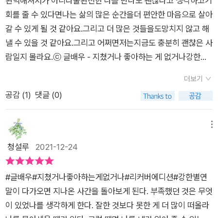
완벽해져서가 아니라불완전한 나를 만나도 괜찮다고 생각하고기
실수했을 때 불완전한 나를 받아들이고 사랑할 수 있는 가장 좋은
회를 줄 수 있다면나는 삶의 많은 순간을더 편안한 마음으로 살아
말은‘아, 그럴 수도 있어.’라고 말해주는 것입니다. 그리고 앞으로
갈 수 있게 될 것 같아요.그리고 더 많은 것들을도망치지 않고 해
는 더 좋아질 수 있게 노력하면 됩니다. 나는 완벽할 수 없는 사람
낼 수 있을 것 같아요.그리고 어쩌면저는지금도 충분히 괜찮은 사
이며 지금 내 삶에 필요한 건 완벽한 내가 안라 불완전한 나를 데
람일지 몰라요.ⓒ 글배우 - 지쳤거나 좋아하는 게 없거나강한별
리고 내가 사이좋게 잘 살아가는 것입니다. 그래야만 나는 불완전
완벽해져서가 아니라불완전한 나를 만나도 괜찮다고 생각하고기
더보기
한 나를 데리고 행복할 수 있습니다.지금 지쳤다면 나에게 필요한
회를 줄 수 있다면나는 삶의 많은 순간을더 편안한 마음으로 살아
공감 (
1
)
댓글 (0)
건 사랑입니다. p.276
갈 수 있게 될 것 같아요.그리고 더 많은 것들을도망치지 않고 해
낼 수 있을 것 같아요.그리고 어쩌면저는지금도 충분히 괜찮은 사
람일지 몰라요.ⓒ 글배우 - 지쳤거나 좋아하는 게 없거나강한별
메뉴
청설루
2021-12-24
#글배우#지쳤거나좋아하는게없거나#리커버에디션#강한별연
말이 다가오면 지나온 사간을 돌아보게 된다. 부족했던 것은 무엇
이 있었나를 생각하게 한다. 잘한 것보다 못한 게 더 많이 떠올라