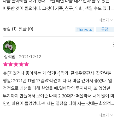
나를 몰아세울 때가 있다. 그럴 때면 나를 내가 안아 줄 수 있는
따뜻한 것이 필요하다. 그것이 가족, 친구, 영화, 책일 수도 있다.
⠀이번에 만난 글배우님의 <지쳤거나 좋아하는 게 없거나>는 내
더보기
가 나를 긍정적으로 바라볼 수 있는 시간을 주었다. 다정하고 따
공감 (
1
)
댓글 (0)
뜻한 말이 가득한 책이었다. 후회할 일도 부족한 것도 모두 다음
을 위한 작은 부분이라고 말하는 것 같았다.⠀'괜찮다'라는 말에는
강한 힘이 있다. '정말 괜찮다'라고 마음을 알아주는 공감이 들어
메뉴
있어서 안도감을 준다. 살다 보면 타인보다 때때로 더 많이 나 자
정석맘
2021-12-12
신에게 괜찮다고 말해줘야 한다. 그 괜찮음을 계속 이야기해주는
책이었다. 그래서 읽을수록 마음이 편안해지고 나에게로 향한 시
🍀[지쳤거나 좋아하는 게 없거나]작가: 글배우출판사: 강한별발
선이 점점 더 따뜻해졌다. 한 줄 한 줄 마음을 읽어 주고 토닥여
행일: 2021년 11월 17일▫️하나같이 다 내 마음 같아서 좋았다. 열
주는 위로가 되었다.⠀⠀⠀⠀당신이 당신을 끝까지 포기하지 않고
정적으로 최선을 다해 살았을 때.밑바닥의 투지까지, 또 없었던
밤하늘에 반짝이는 별과 같은 이야기들을 마음에 담아갈 수 있다
투지까지 만들어서 보여준 나의 2,30대가 떠올라서 내게 많이 미
면그 별들이 가장 어두운 순간에 당신의 마음을 비춰 다시 일으켜
안한 마음이 들었었다.▫️이제는 열정을 다해 사는 것에는 회의적
줄 거라 믿는다.(47쪽)⠀⠀매 순간의 나를 실수했을 때 불완전한
이라는 생각이 든다..열심히 살고 나서 남은 세월, 나를 추스르는
나를 받아들이고 사랑할 수 있는 가장 좋은 말은 ‘아, 그럴 수도
더보기