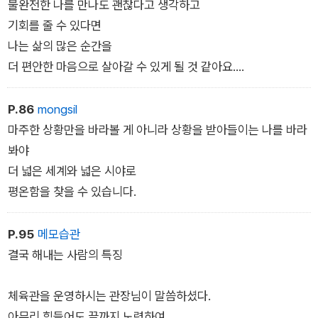
해진 ‘나’에게 혼자의 시간을 잘 보내며 재충전 할 수 있는 방법과
불완전한 나를 만나도 괜찮다고 생각하고
내 삶에서 내가 좋아하는 것을 찾을 수 있는 방법을 말해준다. 그
기회를 줄 수 있다면
리고 저자가 직접 겪은 많은 사연을 통해 잃어버린 행복을 찾아
나는 삶의 많은 순간을
새롭게 시작 할 수 있는 용기를 준다.
더 편안한 마음으로 살아갈 수 있게 될 것 같아요.
그리고 더 많은 것들을
P.86
mongsil
도망치지 않고 해낼 수 있을 것 같아요.
마주한 상황만을 바라볼 게 아니라 상황을 받아들이는 나를 바라
봐야
그리고 어쩌면
더 넓은 세계와 넓은 시야로
저는
평온함을 찾을 수 있습니다.
지금도 충분히 괜찮은 사람일지 몰라요.
P.95
메모습관
ⓒ 글배우 - 지쳤거나 좋아하는 게 없거나
결국 해내는 사람의 특징
강한별
체육관을 운영하시는 관장님이 말씀하셨다.
아무리 힘들어도 끝까지 노력하여