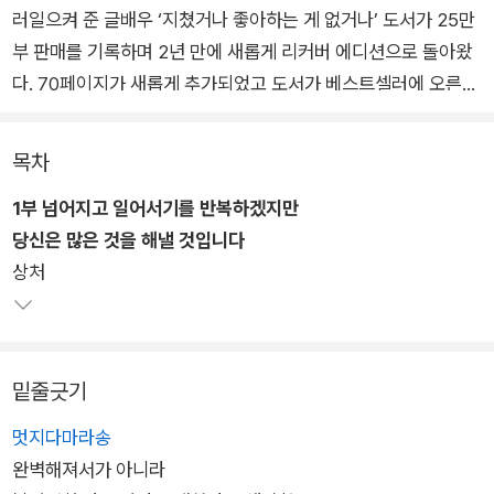
러일으켜 준 글배우 ‘지쳤거나 좋아하는 게 없거나’ 도서가 25만
부 판매를 기록하며 2년 만에 새롭게 리커버 에디션으로 돌아왔
다. 70페이지가 새롭게 추가되었고 도서가 베스트셀러에 오른
후의 글배우의 이야기가 담겨 더욱 궁금증을 자아낸다.
목차
저자는 말한다. 그동안 살아오면서 잘해야 된다는 마음이 지나치
1부 넘어지고 일어서기를 반복하겠지만
게 강했다면 누구의 도움 없이 스스로 잘해내지 못하면 안되는 환
당신은 많은 것을 해낼 것입니다
경이었다면 그래서 잘하지 못 할까봐 늘 불안하고 초조하며 조금
상처
이라도 삶에 문제가 생기거나 조금이라도 잘하지 못 할 때마다 자
신을 크게 자책했다면 이제는 지쳤을 수 있다. 또 잘해야 된다는
생각에 다른 사람들이 보기에 좋은 것만 다른 사람들이 어떻게 바
라볼지 만을 생각하며 살아왔다면 지금 내가 좋아하는 게 뭔지 몰
밑줄긋기
라 삶에 의욕을 낼 만한 게 없을 수 있다.
멋지다마라송
지쳤거나 좋아하는 게 없다면 삶은 무기력해진다. 이 책은 무기력
완벽해져서가 아니라