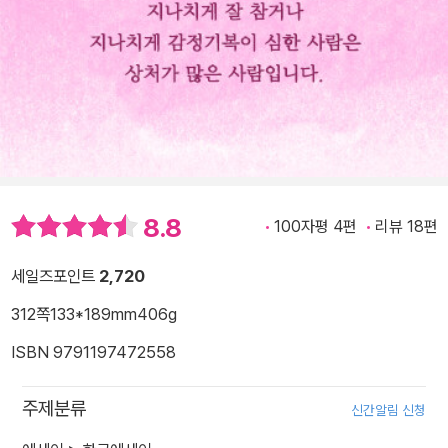
8.8
100자평 4편
리뷰 18편
세일즈포인트
2,720
312쪽
133*189mm
406g
ISBN 9791197472558
주제분류
신간알림 신청