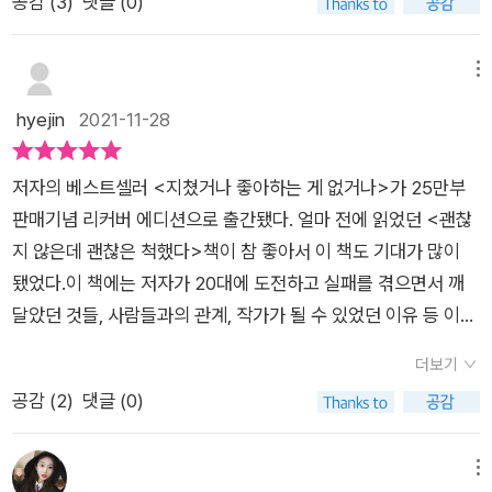
공감 (
3
)
댓글 (0)
비로소 할 수 있는 것들 모두. 예쁜말을 사용하기 위해선 내 옆에
워준다.지쳤있던 나의 어깨에 살포시 손을 얹어주며 괜찮다, 괜찮
어떤 사람이 있는가도 중요 하고,내가 변화하기 위해선 나의 노력
아~ 다시 힘을 내보라고 한다. 누구나 일상의 쳇바퀴속에서 삶의
또한 필요하며, 지쳤을 땐 충분한 휴식을 취할 줄도 알고,하던일
메뉴
무게로 주저앉고 싶을때가 있다.이럴때 나의 마음을 조용히 다독
을 포기 하고 싶을 땐 포기 할 줄도 알아야 하며,도전하고 싶을 땐
hyejin
2021-11-28
여주고 응원해주는 책을 만나게 된다면 그 속에서 위로를 받게 된
과감하게 도전 하는 것. 실패를 두려워 하지말고, 경험으로 받아
다면 그 힘의 원동력으로 또 내일의 해를 힘차게 맞이 할 수 있을
들이고, 쌓아나가다 보면언젠간 목적지에 도달해 있다고. 모든 선
것이다. **강한별출판사의 도서지원을 받아 주관적으로 작성한
저자의 베스트셀러 <지쳤거나 좋아하는 게 없거나>가 25만부
택은 자신이 결정하고, 그 결정에 따른 댓가는 자신이 치르는 것
리뷰입니다**
판매기념 리커버 에디션으로 출간됐다. 얼마 전에 읽었던 <괜찮
이니깐. 알면서도 잘 안되는게 사실이지만,이렇게 한번 더 되새기
지 않은데 괜찮은 척했다>책이 참 좋아서 이 책도 기대가 많이
게 된다. 아무 생각 없이 불멍하는 그 순간처럼아무 생각 없이 흘
됐었다.이 책에는 저자가 20대에 도전하고 실패를 겪으면서 깨
러가는대로 읽다보면어느새 마음은 평온해져 있다는걸 느끼게
달았던 것들, 사람들과의 관계, 작가가 될 수 있었던 이유 등 이
된다. . .25만부 기념 리커버 에디션 축하 합니다
담겨 있다. 무기력한 이유는 지쳤거나 좋아하는 게 없어서 라고
더보기
한다. 누구나 그런 순간들이 오는데 자신을 자책하지 말라고 한
공감 (
2
)
댓글 (0)
다. 자신의 탓이 아니라고, 그저 잘 하고 싶었을 뿐이라고.이 책을
읽는 동안만이라도 지친 마음의 쉼을 얻고 좋아하는 것을 생각해
볼 수 있는 시간을 갖고 혼자의 시간이 필요하다면 혼자가 될 수
메뉴