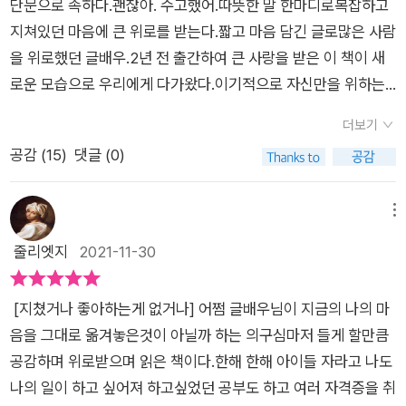
단문으로 족하다.괜찮아. 수고했어.따뜻한 말 한마디로복잡하고
지쳐있던 마음에 큰 위로를 받는다.짧고 마음 담긴 글로많은 사람
을 위로했던 글배우.2년 전 출간하여 큰 사랑을 받은 이 책이 새
로운 모습으로 우리에게 다가왔다.이기적으로 자신만을 위하는
사회는불편하고 답답하다.공감 없는 세상은퍽퍽하다.작가는 따
더보기
뜻하게 토닥이며 지쳐있는 우리에게 힘을 건넨다.작가의 말 한마
공감 (
15
)
댓글 (0)
디는그의 삶에서 우러나온 살아 숨 쉬는 위로다.어느새 우리는 공
감받고,포기하고픈 마음에 새 힘을 얻는다.그렇게 작가의 글은 우
리에게 또 다른 희망이 된다.*이 리뷰는 강한별 출판사(@ghb_b
메뉴
ooks)으로부터 도서를 지원받아 주관적으로 작성하였습니다.^^
줄리엣지
2021-11-30
[지쳤거나 좋아하는게 없거나] 어쩜 글배우님이 지금의 나의 마
음을 그대로 옮겨놓은것이 아닐까 하는 의구심마저 들게 할만큼
공감하며 위로받으며 읽은 책이다.한해 한해 아이들 자라고 나도
나의 일이 하고 싶어져 하고싶었던 공부도 하고 여러 자격증을 취