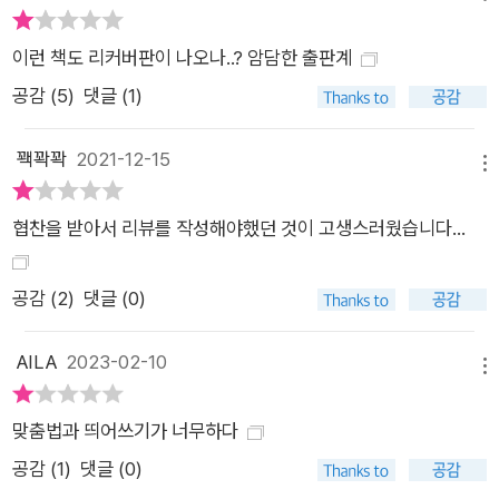
방에게 욕심낸다. 상대방이 내가 원하는 모습으로 바뀌어주기를
그것은 사랑이 아니고 욕심이다.“ - 본문 중에서 내가 그 사람을
이런 책도 리커버판이 나오나..? 암담한 출판계
정말 사랑하는지 알 수 있는 방법은 내가 그 사람의 아픔에 관심
공감 (
5
)
댓글 (1)
이 있는가와 그 사람의 아픔을 내가 함께 짊어지고 나누고 싶은
마음이 있는가를 보면 알 수 있다. 그것에 관심이 없다면 나는 그
꽥꽉꽉
2021-12-15
사람을 진짜 사랑하는 것이 아니다. 좋은 연애를 위하여 두 사람
메뉴
이 서로 다름을 인정하고 서로를 바꾸려하기 보다는 서로에게 상
협찬을 받아서 리뷰를 작성해야했던 것이 고생스러웠습니다...
처주지 않기 위해 변하려는 의지가 더 필요하다. 이때 사랑은 더
아름답게 지속된다. 저자는 연애 뿐만 아니라 자존감 인간관계 직
장 도전하고 싶은 꿈 등 많은 단상들에 있어 그동안의 상담을 통
공감 (
2
)
댓글 (0)
해 사람들에게 도움을 주고 느꼈던 이야기들을 말한다. 그동안 쌓
인 걱정들의 대한 어떻게 나아가면 좋을지 방향을 찾을 수 있게
AILA
2023-02-10
메뉴
되고 책을 덮는 순간 마음이 놓인다. 그리고 다시 시작하고 싶은
열정이 생긴다. 당신도 이 책을 통해 그런 시간을 만날 수 있기를
맞춤법과 띄어쓰기가 너무하다
희망한다.
공감 (
1
)
댓글 (0)