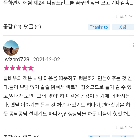
득하면서 어쩜 제2의 터닝포인트를 꿈꾸면 앞을 보고 기대감속
에 달려왔지만, 정작 내가 처한 현실은 나이의 벽앞에 가로막히고
더보기
내가 꿈꾸던 현실과는 괴리감이 느껴져 한걸음 뒤로 물러선채 주
공감 (
11
)
댓글 (0)
저앉고 말았다.​ 그렇게 나의 마음은 무너져가고 한없이 작아지고
자존감마저 바닥을 기어다니고 있는 요즘 [지쳤거나 좋아하는게
없거나] 를 읽으면서 그동안의 나를 많이 뒤돌아보고 책속에서
메뉴
위로를 받고 책속에서 울고 있는 나를 다독여주는 문장들이 다가
wizard728
2021-12-02
왔다.​무기력하기만 한 나의 일상이 무엇때문일까 그 이유를 생각
해보기 보다는 그저 나의 감정앞에 모든걸 내려놓았다. 그렇게 어
글배우의 책은 사람 마음을 따뜻하고 평온하게 만들어주는 것 같
둡기만 하고 그렇게 끝이 없을것 같은 나의 감정들이 이 책을 통
다.글이 부담 없이 술술 읽혀서 빠르게 집중모드로 들어 갈 수 있
해서 하나씩 하나씩 자리를 잡아가고 있다. 당신이 정말 힘든 건
고,읽다가 보면 ' 그래, 맞아' 하며 깊은 공감이 되기에 더 빠져든
너무나 지쳐서이다.당신이 생각하는것 보다 훨씬 더 당신이 지쳐
다. 옛날 이야기를 듣는 것 처럼 재밌기도 하다가,연애상담을 하
서이다.그래서 이제는 그만 하고 싶은것일지도 모른다.그것은 잘
듯 콩닥콩닥 설레기도 하다가,인생상담을 하듯 마음이 헛헛 해지
못된 것이 아닐지 모른다.누구나 힘들면 그만하고 싶으니깐.스스
는 느낌도 든다. 무언가를 하나씩 알아가고 , 배워가는 것서로 이
로를 너무 작고 못나게 바라보지 말자.그 동안 얼마나 노력했는가
더보기
해하고 맞춰가는 것나 자신을 사랑 할 수 있는 사람이 되어야만
그동안 얼마나 잘하고 싶었는가.. 이 문장이 나를 다시 일으켜세