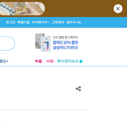
로그인
회원가입
마이페이지
고객센터
장바구니
(0)
투비컨티뉴드
펀드
북플
서재
창작플랫폼
투비컨티뉴드
원