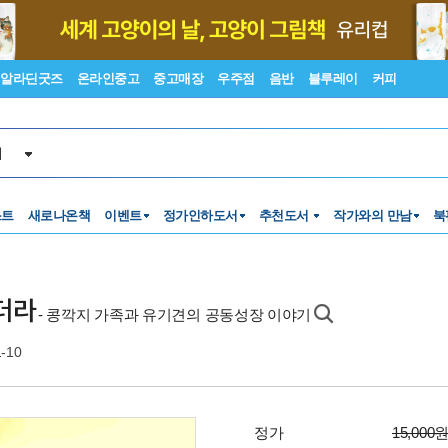
알라딘굿즈
온라인중고
중고매장
우주점
음반
블루레이
커피
서
스트
새로나온책
이벤트
정가인하도서
추천도서
작가와의 만남
북
더라
- 콩깍지 가족과 유기견의 공동성장 이야기
1-10
정가
15,000