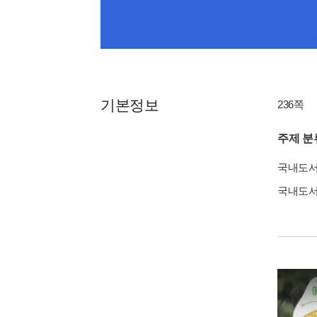
기본정보
236쪽
주제 분
국내도
국내도