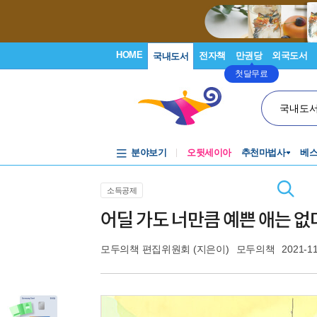
HOME
전자책
만권당
외국도서
국내도서
첫달무료
국내도
분야보기
오뒷세이아
추천마법사
베
소득공제
어딜 가도 너만큼 예쁜 애는 없
모두의책 편집위원회
(지은이)
모두의책
2021-1