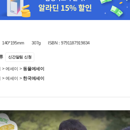
140*195mm
307g
ISBN : 9791187919834
류
신간알림 신청
서
>
에세이
>
동물에세이
서
>
에세이
>
한국에세이