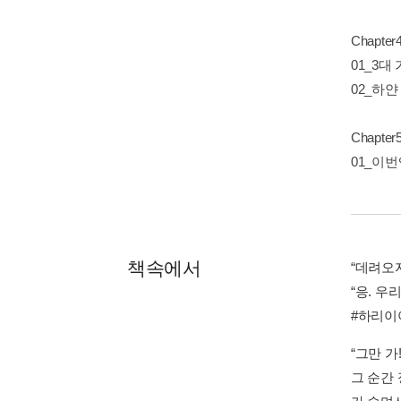
Chapt
01_3대
02_하
Chapt
01_이
책속에서
“데려오자
“응. 우
#하리이
“그만 가!
그 순간