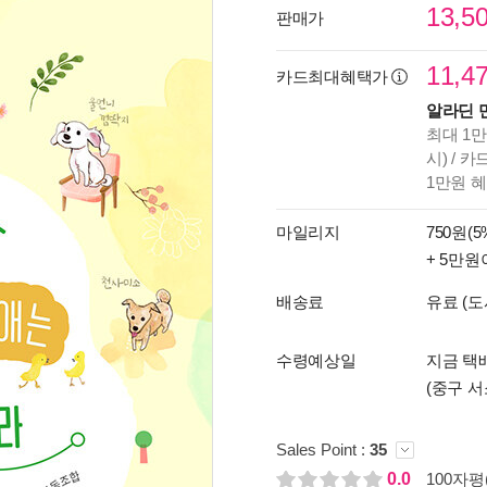
13,5
판매가
11,4
카드최대혜택가
알라딘 
최대 1만
시) / 
1만원 
마일리지
750원(5
+ 5만원
배송료
유료 (도
수령예상일
지금 택배
(중구 서
Sales Point :
35
0.0
100자평(