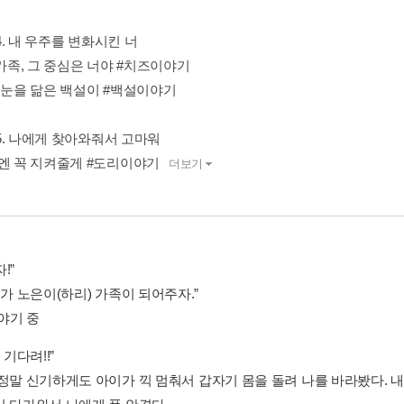
er4. 내 우주를 변화시킨 너
 가족, 그 중심은 너야 #치즈이야기
얀 눈을 닮은 백설이 #백설이야기
er5. 나에게 찾아와줘서 고마워
번엔 꼭 지켜줄게 #도리이야기
더보기
!”
리가 노은이(하리) 가족이 되어주자.”
야기 중
 기다려!!”
 정말 신기하게도 아이가 끽 멈춰서 갑자기 몸을 돌려 나를 바라봤다. 내