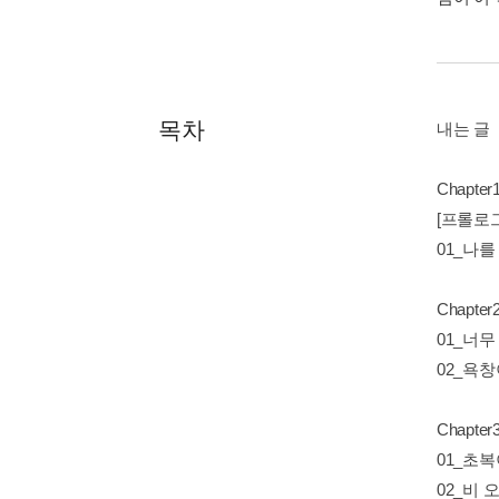
목차
내는 글
Chapte
[프롤로그
01_나를
Chapt
01_너무
02_욕
Chapt
01_초복
02_비 