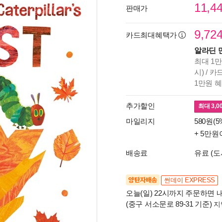
11,4
판매가
9,72
카드최대혜택가
알라딘 
최대 1만
시) / 
1만원 
추가할인
최대
3,0
마일리지
580원(5
+ 5만원
배송료
유료 (도
양탄자배송
썬데이 EXPRESS
오늘(일) 22시까지 주문하면 내
(중구 서소문로 89-31 기준)
지