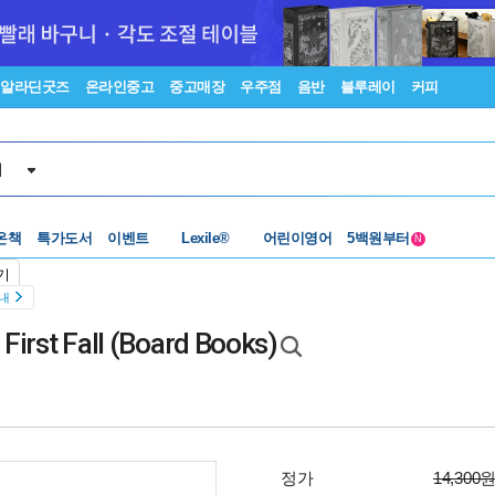
알라딘굿즈
온라인중고
중고매장
우주점
음반
블루레이
커피
서
수준별베스트
중고 외서
온책
특가도서
이벤트
Lexile®
어린이영어
5백원부터
N
수준별베스트
중고 외서
기
안내
 First Fall (Board Books)
정가
14,300