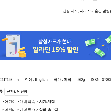
관심 저자, 시리즈의 출간 알
211*159mm
언어 :
English
국가 :
미국
262g
ISBN : 9780
류
신간알림 신청
서
>
어린이
>
개념 학습
>
시간/계절
서
>
어린이
>
개념 학습
>
알파벳/숫자