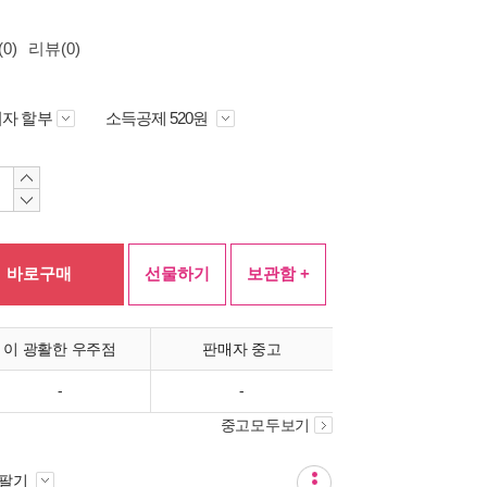
0)
리뷰(0)
자 할부
소득공제 520원
바로구매
선물하기
보관함 +
이 광활한 우주점
판매자 중고
-
-
중고모두보기
 팔기