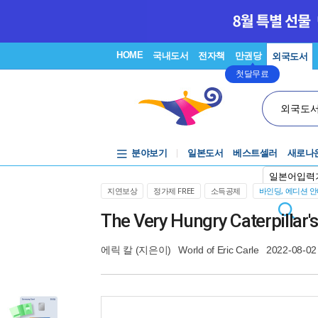
HOME
국내도서
전자책
만권당
외국도서
첫달무료
외국도
분야보기
일본도서
베스트셀러
새로나
일본어입력
지연보상
정가제 FREE
소득공제
바인딩, 에디션 
The Very Hungry Caterpillar's
에릭 칼
(지은이)
World of Eric Carle
2022-08-02