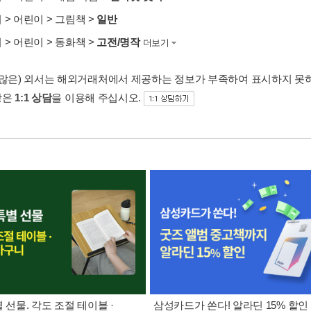
서
>
어린이
>
그림책
>
일반
서
>
어린이
>
동화책
>
고전/명작
더보기
 많은) 외서는 해외거래처에서 제공하는 정보가 부족하여 표시하지 못
항은
1:1 상담
을 이용해 주십시오.
별 선물. 각도 조절 테이블 ·
삼성카드가 쏜다! 알라딘 15% 할인