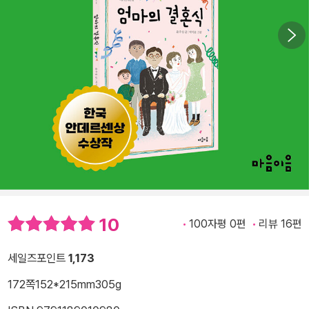
10
100자평 0편
리뷰 16편
세일즈포인트
1,173
172쪽
152*215mm
305g