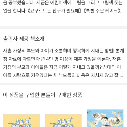
을 공부했습니다. 지금은 어린이책에 그림을 그리고 그림책 짓는
일을 합니다. 《요구르트는 친구가 필요해》, 《특별 주문 케이크》,
《뭐든지 나라의 가나다》, 《돌부처와 비단장수》를 쓰고 그렸고
《라면 공부책》, 《햄버거 공부책》, 《아이스크림 공부책》, 《야호 슈
퍼의 비밀》, 《엄마의 결혼식》, 《슬픈 노벨상》 등 여러 책에 그림
출판사 제공 책소개
을 그렸습니다.
재혼 가정의 부모와 아이가 소통하며 행복하게 지내는 방법! 통계
청 자료에 따르면 매년 4만 명 이상이 재혼 가정을 이룬다. 재혼
가정의 부모와 아이들은 지금 어떻게 지내고 있을까? 상대의 아
이를 사랑으로 키우겠다는 새 부모들의 마음은 지치지 않고 잘 있
을까? 친부모와 떨어지고 새 부모가 생긴 아이의 혼란한 마음은
안정이 되었을까? 어른이나 아이나 새로운 환경에 잘 적응해야
이 상품을 구입한 분들이 구매한 상품
할 텐데, 텔레비전에는 재혼 가정의 어른과 아이가 힘들어하는 모
습들이 종종 비춰진다. 여기, 또 한 쌍의 재혼 가정이 있다.『엄마
의 결혼식』에 나오는 다온이 엄마와 민혁이 아빠이다. 각자 아이
가 있는 상태에서 재혼하는 다온이 엄마와 민혁이 아빠는 ‘어