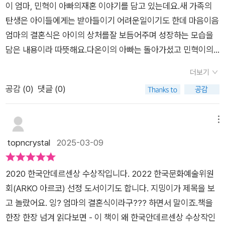
었고 말이죠새로운 환경에 적응해가며 서로에 대한 마음을 다시
이 엄마, 민혁이 아빠의재혼 이야기를 담고 있는데요.새 가족의
건을 계기로 다온이는 가족의 의미와 새로운 관계에 대해 깊이 생
확인할 수 있었어요 재혼 가정에서도 새로운 꿈과 사랑을 느끼고
탄생은 아이들에게는 받아들이기 어려운일이기도 한데 마음이음
각하게 되요. 더욱이 사별이 아닌 이혼으로 친엄마가 있는 민혁이
경험할 수 있도록 더 많은 생각을 배울 수 있는 책이었답니다
엄마의 결혼식은 아이의 상처를잘 보듬어주며 성장하는 모습을
와의 대화를 통해 새엄마나 새아빠가 생겨도 친부모의 자리는 변
담은 내용이라 따뜻해요.다온이의 아빠는 돌아가셨고 민혁이의
하지 않는다는 것을 깨닫고, 새로운 가족을 받아들이는 용기를 얻
아빠는 이혼을 한한부모가정인데요.요즘은 한부모가정이 많은데
게 됩니다.
더보기
도 아직 편견어린시선으로 보게 되는 것은 어쩔 수 없더라구요.새
공감 (
0
)
댓글 (0)
로운 형태의 한 가정이 이루어지는 과정을마음잇는아이이 엄마
의 결혼식에서 볼 수 있는데요.세상에는 다양한 가족이 있고 가족
이 생기는형태도 매번 똑같지 않다는 사실을 아이는 책을 통해서
메뉴
안 것 같아요.
topncrystal
2025-03-09
2020 한국안데르센상 수상작입니다. 2022 한국문화예술위원
회(ARKO 아르코) 선정 도서이기도 합니다. 지밍이가 제목을 보
고 놀랐어요. 잉? 엄마의 결혼식이라구??? 하면서 말이죠.책을
한장 한장 넘겨 읽다보면 - 이 책이 왜 한국안데르센상 수상작인