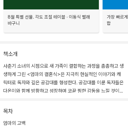
8월 특별 선물. 각도 조절 테이블 · 이동식 빨래
가장 빠르게
바구니
합
책소개
사춘기 소녀의 시점으로 새 가족이 결합하는 과정을 촘촘하고 생
생하게 그린 <엄마의 결혼식>은 지극히 현실적인 이야기와 캐
릭터로 독자와 깊은 공감대를 형성한다. 공감대를 이룬 독자들은
다온이와 함께 방황하고 성장하며 코끝 찡한 감동을 느낄 것이다.
엄마의 재혼, 친부에 대한 그리움, 새 가족이 만나는 과정에서 생
기는 아이의 정서를 섬세하게 담아낸 성장 동화이다.
목차
엄마의 고백