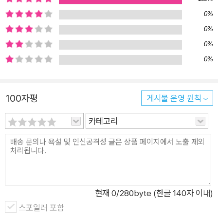
결해 나가려는 용기를 갖는다. 엄마의 재혼이 당황스럽고, 불편하
0%
고, 어려워서 제멋대로이고, 되바라지고, 외롭고, 머리 터지게 고
0%
민하는 동안 다온이는 자신의 감정을 진심으로 받아들였다. 다온
0%
이를 보면서 독자들도 문제가 생기면 어떻게 해야 할지 눈치 챈
0%
다. 자기감정에 솔직하고 자신의 마음을 들여다보면 독자들도 아
픈 성장통의 시간을 무사히 통과할 것이다.
100자평
게시물 운영 원칙
카테고리
현재
0
/280byte (한글 140자 이내)
스포일러 포함