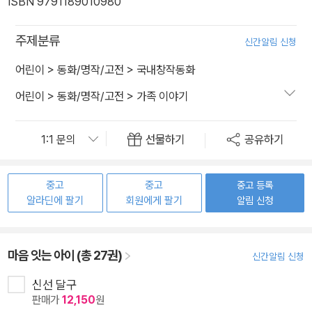
ISBN 9791189010980
주제분류
신간알림 신청
어린이
>
동화/명작/고전
>
국내창작동화
어린이
>
동화/명작/고전
>
가족 이야기
선물하기
공유하기
중고
중고
중고 등록
알라딘에 팔기
회원에게 팔기
알림 신청
마음 잇는 아이 (총 27권)
신간알림 신청
신선 달구
판매가
12,150
원