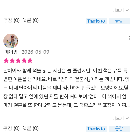
디 그뿐인가요? 편모 편부 가정 그리고 소년소녀가 가장인 가족
더보기
도 있어요. 이혼 가정이라는 말은 이제 어쩌면 아주 많이 흔해졌
공감 (
0
)
댓글 (0)
을지도 모르겠어요. 그리고 이혼 가정이 많아지면서 재혼 가정도
많이 등장하고 있는데요. ​아이들의 생각과 가치관이 자라나는 그
어느 때쯤 재혼 가정으로 변화하는 환경에서 우리 아이들은 정서
메뉴
적으로 어떠한 변화를 겪고 있을까요? 이런 부분들을 섬세하게
메이맘
2026-05-09
그린 초등동화를 이번에 만나봤답니다​아빠가 돌아가시고 다온이
와 하온이는 엄마와 함께 살고 있는 편모 가정의 아이들이에요.
딸아이와 함께 책을 읽는 시간은 늘 즐겁지만, 이번 책은 유독 특
사춘기에 접어들어 날카롭고 까칠한 누나 그리고 대책 없이 개구
별한 여운을 남기네요. 바로 『엄마의 결혼식』이라는 책입니다. 읽
진 동생까지 매일매일이 일상 속의 다양한 사건들로 조용하지 않
는 내내 딸아이의 마음을 꽤나 심란하게 만들었던 모양이에요.몇
았죠? 그런데 어느 날 엄마가 결혼을 하겠다고 이야기했어요. 다
장 읽다 말고 옆에 있던 저를 빤히 쳐다보며 '엄마.. 이 책에서 엄
온이는 이 상황을 어떻게 받아들여야 할지 너무 난감했죠뭐든 마
마가 결혼을 또 한다..?'라고 묻는데, 그 당황스러운 표정이 어찌
음대로 하는 엄마에게 반항심이 들었는지 다온이는 용돈을 들고
나 귀엽고 웃기던지요. 오늘은 아이와 함께 울고 웃으며 읽은 이
가서 햄스터를 사왔어요. 엄마도 마음대로 하니 나도 마음대로 햄
더보기
책에 대한 깊이 있는 서평을 남겨보려 합니다.사실 '재혼'이라는
스터를 잡아서 키우겠다는 생각이었던 거죠아빠의 자리에 다른
공감 (
0
)
댓글 (0)
소재가 아이들에게는 조금 생소하거나 어렵게 느껴질 수 있습니