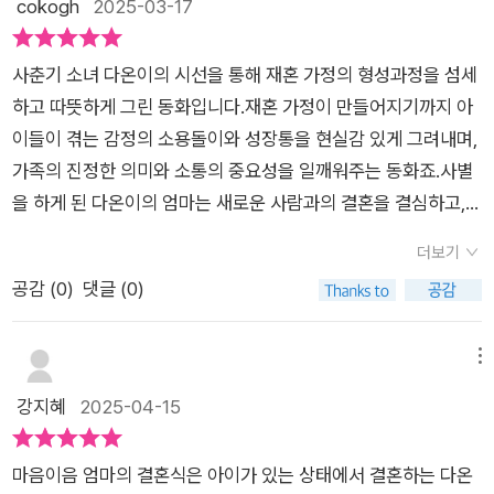
cokogh
2025-03-17
온이가 돌아가신 아빠의 무덤에 갔다가 하온이를 잃어버리는 에
로 사 온 그 아빠 햄스터가 새끼들을 다 물어 죽인 거에요. 1 마리
피소드였습니다. 이 대목에서 딸아이는 결국 눈물을 펑펑 쏟고 말
만 남겨놓고 말해죠 어떻게 그럴 수가 있지!원래 가족들이 행복하
았어요.'엄마.. 무덤에 있는 하온이 아빠가 새아빠랑 다온이, 하온
사춘기 소녀 다온이의 시선을 통해 재혼 가정의 형성과정을 섬세
게 살았다면 아무 문제 없었을 것을 왜 아빠는 사라지고 또 그 자
이를 이어준 것 같은 느낌이 들어.'눈시울을 붉히며 말하는 아이
하고 따뜻하게 그린 동화입니다.재혼 가정이 만들어지기까지 아
리에 억지로 넣어 놓은 새 아빠는 왜 가족들을 모두 그렇게 만들
의 모습에 저 역시 가슴이 찡해졌습니다. 돌아가신 아빠의 자리를
이들이 겪는 감정의 소용돌이와 성장통을 현실감 있게 그려내며,
었을까요? 여러가지 생각으로 마음이 복잡해진 다온이는 하온이
새아빠에게 내어주어야 한다는 압박감에서 벗어나, 그 자리는 그
가족의 진정한 의미와 소통의 중요성을 일깨워주는 동화죠.사별
와 함께 아빠의 산소를 찾아가기로 합니다잘 정리된 아빠의 산소
대로 두어도 괜찮다는 것을 깨닫게 되는 다온이의 모습이 우리 아
을 하게 된 다온이의 엄마는 새로운 사람과의 결혼을 결심하고,
곁에 막걸리도 뿌리고 잠시 누워 아빠와의 기억을 되짚어봅니다.
이에게도 큰 위안이 된 것 같습니다.
이 소식은 다온이에게 큰 충격으로 다가옵니다. 엄마가 재혼할 아
그리고 다시 돌아가려고 일어섰는데 하온이가 없어졌지 뭐예요?
더보기
저씨의 아들 일정은 챙기면서 정작 자신의 사춘기 딸의 감정은 헤
그때부터 다온이는 아무것도 생각하지 못하고 하온이만 찾으러
공감 (
0
)
댓글 (0)
아리지 못한다고 느낀 다온이는 엄마에게 서운함과 분노를 느끼
돌아다니기 시작합니다발을 다쳐 걷기 힘든데도 동생을 찾아 헤
죠.게다가 엄마의 재혼으로 돌아가신 아빠의 기억이 희미해질까
매던 다온이는 그때 갑자기 아저씨와 민혁이가 생각납니다. 그리
봐 걱정이 되는데, 어린 남동생은 엄마의 예비 남편을 좋아하고
메뉴
고 그 둘의 도움으로 안전하게 하온이를 구할 수 있었어요아저씨
그 아저씨의 아들인 민혁이 마저 자기 아빠의 재혼을 찬성하는 상
강지혜
2025-04-15
와 민혁이는 새로 사온 햄스터가 아니었던 거예요. 다운이는 그
황에서 홀로 이 결합을 반대하는 다온이는 외로움을 느낍니다. 외
둘의 마음을 조금씩 들여다보고 엄마의 생각을 공감해 보기 시작
로움에 지친 다온이는 남동생을 데리고 돌아가신 아빠의 산소를
했어요. 사실 민혁이도 힘든 시간을 보내고 있었던 사실을 알게되
마음이음 엄마의 결혼식은 아이가 있는 상태에서 결혼하는 다온
찾지만, 그곳에서 동생을 잃어버리는 사건이 발생하는데…이 사