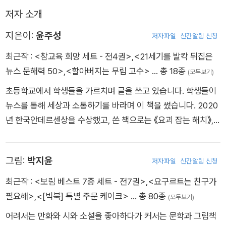
을 찬성한다. 외로운 다온이는 따라붙는 동생을 데리고 아빠의 산
저자 소개
소에 같다가 동생을 잃어버리는데……. 성장통을 겪는 아이의 심
지은이:
윤주성
리가 섬세하게 드러나면서, 기르는 햄스터와 새 가족의 만남을 통
저자파일
신간알림 신청
해 가족 이야기를 깊이 있게 보여 준다.
최근작 :
<참교육 희망 세트 - 전4권>
,
<21세기를 발칵 뒤집은
뉴스 문해력 50>
,
<할아버지는 무림 고수>
… 총 18종
(모두보기)
초등학교에서 학생들을 가르치며 글을 쓰고 있습니다. 학생들이
뉴스를 통해 세상과 소통하기를 바라며 이 책을 썼습니다. 2020
년 한국안데르센상을 수상했고, 쓴 책으로는 《요괴 잡는 해치》,
《엄마의 결혼식》, 《다짜고짜 배구》, 《번호를 불러 줘》, 《할아버지
는 무림 고수》 등이 있습니다.
그림:
박지윤
저자파일
신간알림 신청
최근작 :
<보림 베스트 7종 세트 - 전7권>
,
<요구르트는 친구가
필요해>
,
<[빅북] 특별 주문 케이크>
… 총 80종
(모두보기)
어려서는 만화와 시와 소설을 좋아하다가 커서는 문학과 그림책