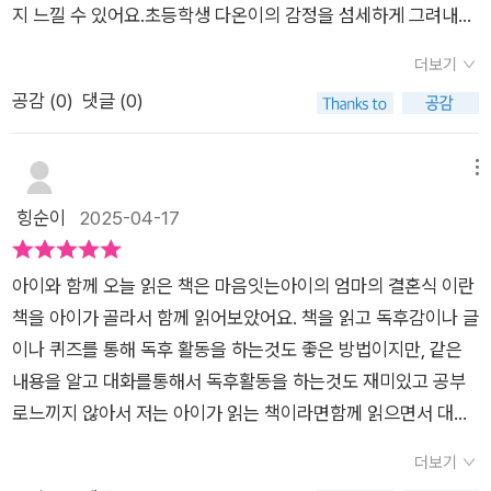
지 느낄 수 있어요.초등학생 다온이의 감정을 섬세하게 그려내고
있구요.다온이뿐만아니라 덤덤한줄 알았던 민혁이의 감정도 읽
더보기
을 수 있었어요. 초등학생 친구들의 성장 동화입니다.다양한 가족
공감 (
0
)
댓글 (0)
의 모습을 보여주고 있어요.이 과정에서 아이가 겪는 감정이 당연
한것이라고 보듬어줍니다.그 누구의 잘못도 아니라고 알려주죠.
아이의 감정을 세밀하게 그려내고 있고, 아이를 둘러썬 엄마와 새
메뉴
아빠 새로운 형제 친동생의 감정도 잘 담아내고 있어요.어떻게 갈
힝순이
2025-04-17
등을 풀어나가는지 볼 수 있어요.우리가 갖고 있는 고민을 어떻게
해결하면 좋을지,일단 내 감정을 가장 먼저 그대로 받아들이고 차
아이와 함께 오늘 읽은 책은 마음잇는아이의 엄마의 결혼식 이란
근차근 풀어나갈 수 있게 길을 알려주는 책이라 생각해요.다온이
책을 아이가 골라서 함께 읽어보았어요. 책을 읽고 독후감이나 글
와 가족 모두의 앞날을 응원해❤️
이나 퀴즈를 통해 독후 활동을 하는것도 좋은 방법이지만, 같은
내용을 알고 대화를통해서 독후활동을 하는것도 재미있고 공부
로느끼지 않아서 저는 아이가 읽는 책이라면함께 읽으면서 대화
를 하는 편이예요.아이가 엄마의 결혼식의 간단한 줄거리를 아이
더보기
가 들려주었어요~아빠와 사별을 한 엄마가 혼자살다가,새로운