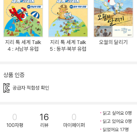
른’이기 때문에 아이들을 ‘어떻게’하려고 하지 않는다. 어른이기
전에 한 사람으로서 아이들에게 솔직하게 다가가고, 새엄마 새아
빠라는 이름을 앞세우기 보다는 각자의 엄마와 아빠가 사랑하는
사람으로 자신을 봐 주기를 바라면서 아이들과의 유대 관계에 노
력한다. 그러면서도 아이의 마음에 존재하는 친부모의 자리를 존
지리 톡 세계 Talk
지리 톡 세계 Talk
오월의 달리기
4 : 서남부 유럽
5 : 동부·북부 유럽
중해 준다. 부모나 자식이 아닌 사람 대 사람으로 소통하자 아이
들도 부모의 삶을 인정하고, 친부모를 지우지 않아도 되니 새엄마
나 새아빠에 대한 반감도 줄어든다. 이렇게 조금씩 서로가 함께하
상품 인증
며 사랑을 나누고 느끼면서 아이들은 자신을 사랑하는 또 한 명의
아빠와 엄마에게 함박웃음을 내보인다. 사춘기 소녀의 시점으로
공급자 적합성 확인
새 가족이 결합하는 과정을 촘촘하고 생생하게 그린『엄마의 결혼
식』은 지극히 현실적인 이야기와 캐릭터로 독자와 깊은 공감대를
형성한다. 공감대를 이룬 독자들은 다온이와 함께 방황하고 성장
읽고 싶어요 0명
0
16
0
하며 코끝 찡한 감동을 느낄 것이다. 엄마의 재혼에 마음의 풍랑
읽고 있어요 0명
100자평
리뷰
마이페이퍼
읽었어요 17명
을 겪는 사춘기 소녀의 성장통! 『엄마의 결혼식』은 엄마의 재혼,