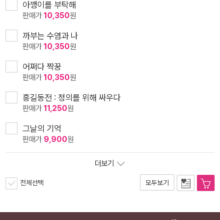
아깽이를 부탁해
판매가
10,350
원
까부는 수염과 나
판매가
10,350
원
어쩌다 짝꿍
판매가
10,350
원
홍길동전 : 정의를 위해 싸우다
판매가
11,250
원
그날의 기억
판매가
9,900
원
더보기
전체선택
모두보기