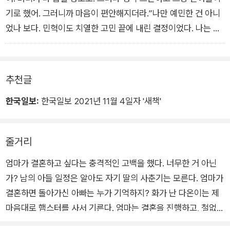
기로 했어. 그러니까 마음이 편안해지더라.”나만 예민한 건 아니
었나 보다. 민혁이도 치열한 고민 끝에 내린 결정이었다. 나는 민
혁이가 무슨 의미로 이야기를 꺼냈는지 알 것 같았다. 고마웠다.
가슴이 찡해질 정도로. 하지만 고맙다고 순순히 말하고 싶지는 않
았다.
추천글
한국일보:
한국일보 2021년 11월 4일자 '새책'
줄거리
엄마가 결혼하고 싶다는 충격적인 고백을 했다. 너무한 거 아닌
가? 남의 아들 일정은 알아도 자기 딸의 사춘기는 모른다. 엄마가
결혼하면 돌아가신 아빠는 누가 기억하지? 화가 난 다온이는 제
마음대로 햄스터를 사서 기른다. 엄마는 결혼을 진행하고, 철없는
동생은 아저씨를 좋아하고, 아저씨의 아들까지 자기 아빠의 재혼