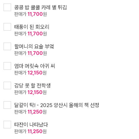
콩콩 밥 쿨쿨 카레 별 튀김
판매가
11,700
원
태풍이 된 회오리
판매가
11,700
원
할머니의 요술 부엌
판매가
11,700
원
엄마 머릿속 아귀 씨
판매가
12,150
원
감당 못 할 전학생
판매가
12,150
원
달걀이 탁! - 2025 양산시 올해의 책 선정
판매가
11,250
원
타잔이 나타났다
판매가
11,250
원