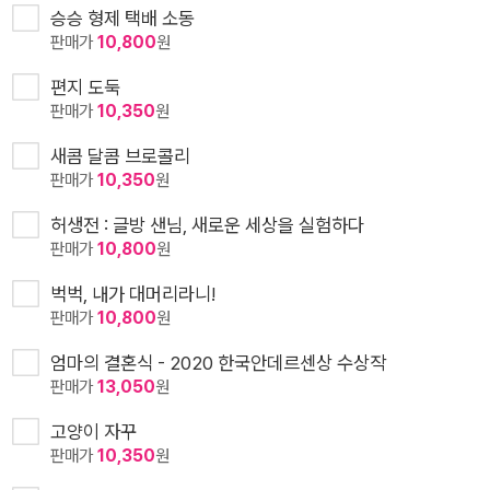
승승 형제 택배 소동
판매가
10,800
원
편지 도둑
판매가
10,350
원
새콤 달콤 브로콜리
판매가
10,350
원
허생전 : 글방 샌님, 새로운 세상을 실험하다
판매가
10,800
원
벅벅, 내가 대머리라니!
판매가
10,800
원
엄마의 결혼식 - 2020 한국안데르센상 수상작
판매가
13,050
원
고양이 자꾸
판매가
10,350
원