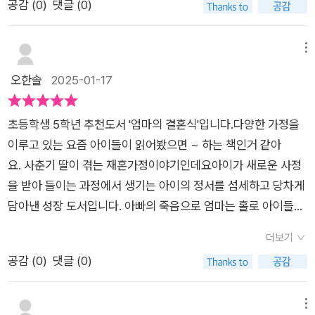
공감 (
0
)
댓글 (0)
아저씨인 새아빠를 맞이 하게 되면서가족이 새로 생기는 이야기
인데요.아이는 엄마의 마음도 이해하면서도 왜인지조금 서운한
마음도 들고 그런 아이들의감정까지 담아낸 책이예요.그리고 아
메뉴
이들의 마음이 혼란스럽지 않게새로운 가족들을 어떻게 맞이 하
오한솔
2025-01-17
게 되는지에 대해서이야기가 담겨있는데요. 전혀 알지못하는새
로운 형태의 가족에 대해서 저희 아이도 조금 신기한 가족이라고
초등학생 5학년 추천도서 '엄마의 결혼식'입니다.다양한 가정을
이야기 하더라고요.ㅎㅎ마음이음 엄마의 결혼식 아이와 함께 읽
이루고 있는 요즘 아이들이 읽어봤으면 ~ 하는 책인거 같아
고, 다양한 독후활동에 대해서 생각해보면서,새로운 가족 형태가
요. 사춘기 딸이 겪는 재혼가정이야기인데요아이가 새로운 사정
어떤게 있을지이야기도 나눠볼 수 있었어요!​​​#마음이음 #엄마의
을 받아 들이는 과정에서 생기는 아이의 정서를 섬세하고 당차게
결혼식 #마음잇는아이
담아낸 성장 도서입니다. 아빠의 죽음으로 엄마는 홀로 아이들을
키워나가요아이들은 슬픔이 남아 있죠 . 어느날 엄마는 결혼을 하
더보기
고 싶다고 아이에게 말을 합니다.사춘기 어린 소녀의 심리를 섬세
공감 (
0
)
댓글 (0)
하게 드러나면서, 새로운 가족의 형태뿐 아니라 아이가 갈등을 어
떡해 해결해 나아가는지도 세세하게 보여주는 책이랍니다. 저희
아이도 곧 학교에 가는데요다양한 친구들을 사귀면서 한번쯤 읽
메뉴