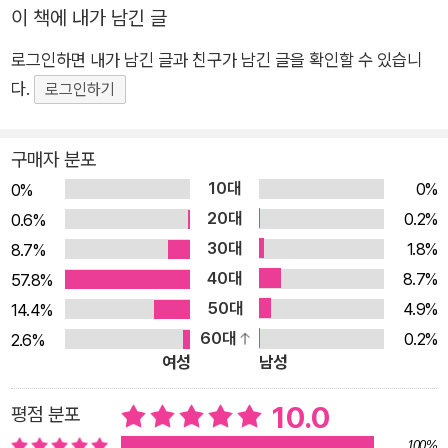
친부에 대한 그리움, 새 가족이 만나는 과정에서 생기는 아이의
이 책에 내가 남긴 글
정서를 섬세하게 담아낸 성장 동화이다. 누구나 삶에서 큰 사건을
로그인하면 내가 남긴 글과 친구가 남긴 글을 확인할 수 있습니
맞닥뜨리면 방황하기 마련인데, 열세 살 다온이에게는 엄마의 재
다.
로그인하기
혼이 그렇다. 다온이는 자기 자식들은 신경도 안 쓰면서 남의 아
들은 시합 일정까지 아는 엄마가 밉고, 이혼했다는 아저씨는 문제
가 있는 사람 같고, 엄마처럼 자신도 제 마음대로 하려는 반발심
구매자 분포
이 생긴다. 그러면서도 고생하는 엄마가 행복해야 할 것 같고, 어
10대
0%
0%
린 동생은 아빠가 있어야 할 것 같아서 머리가 복잡하다. 같은 처
20대
0.2%
0.6%
지인 민혁이와 다온이는 표정으로도 통하는 게 있다. 친엄마와는
30대
1.8%
8.7%
어떻게 지내는지, 우리 엄마랑 아저씨가 결혼하면 어떻게 할 건지
40대
8.7%
57.8%
조심스레 묻는 다온이에게 민혁이는 간단히 말한다.“뭘 어떻게
50대
4.9%
14.4%
해. 아줌마는 아줌마고 엄마는 엄마지.”이 한마디를 하기까지 민
60대
0.2%
2.6%
혁이가 얼마나 많은 마음고생을 했을지 다온이와 독자는 짐작할
여성
남성
수 있다. 민혁이의 말은 새아버지의 딸이 되어야 한다는 의무감,
10.0
평점 분포
친부에 대한 죄책감에 괴로웠던 다온이를 위로하고 숨통 트이게
한다. 그리고 비로소 자기 나름대로 자기 앞의 상황을 살피고 해
100%