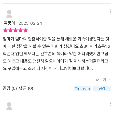
사람이 들어오는 것은 상상조차 해보지 못한 일이었기에 모든 것
다. 하지만 요즘은 우리 주변에서도 흔히 접할 수 있는 가족의 형
이 다 불안하고 불편했던 다온이에게 햄스터는 어쩌면 자신이 생
태 중 하나죠. 이 책은 재혼을 숨기거나 비밀로 해야 할 일이 아니
메뉴
각했던 완전한 가족을 투영할 수 있는 존재였을지도 모르겠어요.
라, 각자의 사정이 있는 어른들의 선택임을 자연스럽게 보여줍니
쥬둥이
2025-02-24
그 와중에 햄스터들은 새끼를 5 마리 낳게 되었고 엄마의 결혼 준
다.다온이의 엄마와 민혁이의 아빠는 아이들에게 솔직하게 다가
비도 잘 진행되는 것처럼 보였지요그런 자신의 마음을 아는지 모
갑니다. '새엄마', '새아빠'라는 역할에 매몰되기보다, 한 사람으로
르는지 하온이는 엄마가 데리고 온 아저씨와 그 아들인 민혁이까
엄마가 엄마의 결혼식이란 책을 통해 새로운 가족이생긴다는 것
서 서로를 사랑하는 모습을 아이들에게 먼저 이해시키려 노력하
지 너무 좋다며 세상 모르고 행복해 했어요 그래서 다온이는 정말
에 대한 생각을 해볼 수 있는 기회가 생겼어요.초3아이라초등1,2
죠. 특히 친부모의 자리를 침범하지 않고 존중하며 관계를 쌓아가
더 화가 나고 불편했죠그런데 그러다가 사고가 나고 말았어요. 누
학년때 읽던 책보다는 긴호흡의 책이라 약간 어려워했지만그림
는 과정이 매우 섬세하게 묘사되어 있습니다.사춘기 소녀에게 새
나의 말도 듣지 않고 누나의 햄스터를 만지다가 하온이가 아빠 햄
도 예쁘고 내용도 천천히 읽으니아이가 잘 이해하는거같더라고
로운 아빠가 생긴다는 건 받아들이기 쉽지 않은 일일 거예요. 저
스터를 그만 놓쳐버리고 만 거예요. 그리고 그 아빠 햄스터는 돌
요,구입해두고 조금 더 시간이 지나고읽어보려합니다.
희 딸은 자기가 마치 주인공인 열세 살 다온이가 된 것처럼 푹 빠
아오지 못했어요햄스터 가족에게 그리고 애기 햄스터들에게 아
져서 읽더라고요.다온이가 햄스터를 키우며 함께 성장해 나가는
더보기
빠 없는 가족을 만들었다며 마음속에 있었던 진심을 내뱉어 말았
모습은 책을 읽는 소소한 재미를 더해줍니다.재혼하려는 엄마가
공감 (
0
)
댓글 (0)
어요. 그 말에 엄마는 하우니의 잘못이 모두 사라진 것마냥 다운
이해되지 않으면서도, 한편으로는 이해가 된다는 딸아이의 고백
이를 다그치기 시작했고 다온이는 방문 닫고 들어가 잠궈버렸죠
을 들으며 아이가 한 뼘 더 자랐음을 느꼈습니다. 마음을 울린 에
다온이의 마음을 알아주었는지 엄마와 하온이는 마트에 가서 아
메뉴
피소드: '아빠가 이어준 인연'가장 뭉클했던 장면은 다온이와 하
빠 햄스터를 다시 사왔는데요. 글쎄 다음 날 아침 일어나보니 새