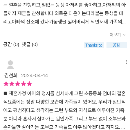
는 결혼을 진행하고,철없는 동생 아저씨를 좋아하고.아저씨의 아
들까지 재혼을 찬성합니다.외로운 다온이는따라붙는 동생을 데
리고아빠의 산소에 갔다가동생을 잃어버리게 되면서새 가족의
소중함을 다시 한번 느낄 수 있게 됩니다.성장통을 겪는 다온이의
더보기
심리가섬세하게 드러나 있어서어른들도 함께 읽어 보면 좋을듯
공감 (
0
)
댓글 (0)
합니다.사춘기 소녀의 성장과정이 담긴엄마의 결혼식이었습니
다.
메뉴
김선희
2024-04-14
■ 재혼가정 아이의 정서를 섬세하게 그린 초등동화 엄마의 결혼
식요즘에는 정말 다양한 모습에 가족들이 있어요. 우리가 일반적
이고 평범하다고 생각하는 그런 부모와 자식으로 이루어진 가족
뿐 아니라 혼자서 살아가는 일인가족 그리고 부모 없이 조부모와
손자들만 살아가는 조부모 가족들도 아주 많아졌다고 하지요. 어