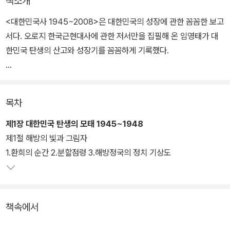
책소개
<대한민국사 1945~2008>은 대한민국의 성장에 관한 꼼꼼한 보고
서다. 오로지 한국근현대사에 관한 저서만을 집필해 온 임영태가 대
한민국 탄생의 산고와 성장기를 꼼꼼하게 기록했다.
<대한민국사 1945~2008>은 사건 자체를 충실히 재현하는 데에
초점을 맞추었다. 처음부터 저자는 역사적 사건을 충실히 재현하는
목차
해설자를 자처하며, 자의적인 평가나 해석을 최소화하려고 노력한다.
독자 스스로 판단할 수 있는 근거를 제공하기 위함이다.
제1장 대한민국 탄생의 모태 1945~1948
제1절 해방의 빛과 그림자
이 책은 1945년 해방에서부터 2008년 이명박 정부의 출범까지를
1.환희의 순간 2.분할점령 3.해방정국의 정치 기상도
다루었다. 대한민국의 모태가 되는 해방정국을 제1장으로 하고 이승
만 정부, 장면 정부, 박정희 정부, 유신체제, 전두환 정부, 노태우 정
부, 김영삼 정부, 김대중 정부, 그리고 노무현 정부에 이르기까지 모두
책속에서
10개의 장으로 나누었다.