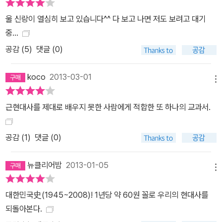
8』은 대한민국 사람이라면 누구나 읽을 수 있을만한 역사교과서라고
울 신랑이 열심히 보고 있습니다^^ 다 보고 나면 저도 보려고 대기
할 만하다. 게다가 이 책은 대한민국 역사에 참여한 무수한 인간들의
중...
다양하고 생생한 이야기가 녹아 있다. 김구, 여운형, 이승만, 조봉암,
공감 (
5
)
댓글 (0)
박정희, 김대중, 김영삼, 김종필 등 한국현대사를 수놓은 정치가는 물
론 이범석, 김형욱, 이후락, 김재규, 차지철 같은 정권의 막후실력자
koco
2013-03-01
들, 이병철, 정주영, 김우중, 이건희 같은 기업가들, 윤이상, 김지하,
메뉴
황석영, 이미자, 조용필, 정태춘, 안성기 같은 문화예술인들, 그리고
이름 없는 민초들의 다채로운 삶의 이야기가 함께 버무려졌다. 역사
근현대사를 제대로 배우지 못한 사람에게 적합한 또 하나의 교과서.
는 사건의 연속이 아니라 그 속에서 살아가는 다양한 삶의 종합이라
는 것이 저자의 주장이기 때문이다. 우리 미래를 위한 소중한 나침반
공감 (
1
)
댓글 (0)
역사는 과거의 기록이지만 현재의 반영이고 미래를 비추는 거울이다.
사람의 건강상태를 알려면 그 사람의 과거 병력이나 이력을 알아보는
뉴클리어밤
2013-01-05
메뉴
것이 필수이다. 그런 점은 국가도 마찬가지이다. 사실 국가야말로 과
거를 돌아보지 않고는 현재 상태를 전혀 알 수 없다. 예를 들면, 침략
대한민국史(1945~2008)! 1년당 약 60원 꼴로 우리의 현대사를
의 과거사를 부정하는 일본을 통해 우리가 참전했던 베트남 전쟁을
되돌아본다.
진단해 볼 수 있을 것이다. 또 70~80년대 일본인의 성매춘 관광을