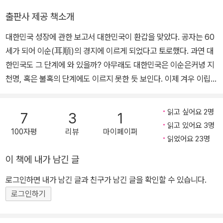
을 갖기도 했으나 뜻하지 않게 행정학과에 진학했 다. 20대와 30대
출판사 제공 책소개
의 청년기를 학생운동과 노동운동에 관계 하며 보냈고, 30대 후반에
대한민국 성장에 관한 보고서 대한민국이 환갑을 맞았다. 공자는 60
는 푸른나무 출판사에 잠시 근무 했다. 출판계와 인연을 맺으면서 대
세가 되어 이순(耳順)의 경지에 이르게 되었다고 토로했다. 과연 대
중적인 인문사회 교양 서 집필에 관심을 갖게 되었고, 지금까지 다수
한민국도 그 단계에 와 있을까? 아무래도 대한민국은 이순은커녕 지
의 한국 근현대사와 세계사, 인문사회 교양서를 펴냈다. 많은 사람들,
천명, 혹은 불혹의 단계에도 이르지 못한 듯 보인다. 이제 겨우 이립의
특히 젊은 세대가 쉽고 재미있게 읽을 수 있는 대중적인 역사.인문사
수준이라고나 할까? 물론 질풍노도의 청소년기는 이미 지난 듯하다.
회 교양서를 쓰기 위해 고민하고 있다. (사)현 대사연구소 연구위원,
성년의 단계에 들어선 것만은 분명하다. 『대한민국사 1945~2008』
통일뉴스 기획위원으로 활동했고, 2006년부터 2010년까지 진실?
읽고 싶어요 2명
7
3
1
은 우리나라가 어느 지점에 와 있는지 판단할 수 있는 근거를 제공한
화해를위한과거사정리위 원회(진실화해위원회)에서 일했다. 진실화
읽고 있어요 3명
100자평
리뷰
마이페이퍼
다. 한마디로 이 책은 대한민국의 성장에 관한 꼼꼼한 보고서이다. 오
해위원회에서 공식보고서 발간 작업을 총괄하는 업무를 맡으면서 위
읽었어요 23명
로지 한국근현대사에 관한 저서만을 집필해 온 임영태가 대한민국 탄
원 회의 모든 조사보고서를 읽어야 했는데, 그것이 『한국에 서의 학
이 책에 내가 남긴 글
생의 산고와 성장기를 꼼꼼하게 기록했다. 대한민국이 이룬 성취와
살』을 집필할 수 있는 밑거름이 되었다. 지금은 한 국 근현대사와 인
희망의 이야기, 좌절과 절망에 관한 이야기도 있다. 또한 대한민국이
문사회 관련서 집필 활동에 주력하는 한 편, 평화박물관의 ‘반헌법행
로그인하면 내가 남긴 글과 친구가 남긴 글을 확인할 수 있습니다.
부끄럽게 여기고 반성해야 할 이야기도 포함됐다. 대한민국은 분단국
위자 열전’ 편찬 사업에 참여 하고 있다. 지은 책으로는 『새로 쓴 한국
로그인하기
가로 태어나 걸음마 상태에서 전쟁과 맞닥뜨렸다. 전쟁 후에는 오랫
현대사-해방부터 촛불항쟁까지 35장면』(공저), 『솔직하고 발칙한 한
동안 비민주적인 권위주의 체제를 겪었다. 분단이 고착화되고 반공이
국 현대사』(공저), 『희미한 옛 혁명의 그림자-태양이 비껴간 나라 멕