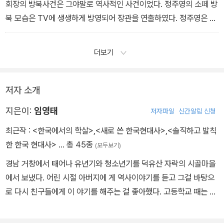
일이다. 정주영은 경부고속도로 건설 때부터 ‘죽이 맞았다’고 하니까
회장의 방북사건은 그야말로 역사적인 사건이었다. 정주영의 소떼 방
70년대의 경제개발 과정에서도 가장 혜택을 많이 받았다고 할 수 있
북 모습은 TV에 생생하게 방영되어 장관을 연출하였다. 정주영은 방
다. 정주영은 박정희 시대의 경제인 가운데 몇 안 되는 친위인사였다.
북의 변으로 “강원도 통천의 가난한 농부의 아들로 태어나 청운의 꿈
군부와 정치계에 이후락?차지철?박종규?윤필용?김재규가 있었다면
을 품고 세 번째 가출할 때, 아버님이 소를 판 돈 70원을 가지고 집을
더보기
경제계에는 정주영이 있었던 것이다. _5장 「1970년대의 기업가」에
나섰”는데, “이제 그 소가 천 마리의 소가 되어, 그 빚을 갚으러 고향
서
산천을 찾게 됐다”고 하였다. 정주영 회장의 방북사건에 대해 일각에
서는 “돈이 뚫은 것이지 소가 뚫은 것인가”라면서 냉소적으로 보기도
저자 소개
하였다. 하지만 이것은 남북관계에서 새장을 여는 획기적인 대사건임
지은이:
임영태
저자파일
신간알림 신청
이 분명하였다. 정주영의 자본가로서의 이악스런 행동에 매우 비판적
인 리영희 교수조차도 그의 방북을 두고 ‘행위예술의 대연출’이라고
최근작 :
<한국에서의 학살>
,
<새로 쓴 한국현대사>
,
<솔직하고 발칙
평가했을 정도였다. _9장 「소떼방북과 금강산 관광」에서
한 한국 현대사>
… 총 45종
(모두보기)
경남 거창에서 태어나 유년기와 청소년기를 덕유산 자락의 시골마을
에서 보냈다. 어린 시절 아버지에 게 역사이야기를 듣고 그걸 바탕으
로 다시 친구들에게 이 야기를 해주는 걸 좋아했다. 고등학교 때는 문
학과 역사에 관심이 많았으며 한국의 정치현실과 사회문제에 대해서
도 비판적인 생각을 가졌다. 대학에서 역사를 공부하고 싶다 는 생각