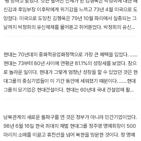
‘팽’당하고 말았다. 갓끈 떨어진 신세가 된 김형욱은 박정희에 대한 배
치권력을 빼앗기 위해 기나긴 투쟁의 길에 나섰다. _2장 「초대내각 구
견제하는 역할을 충분히 했던 것이다. 그는 토지개혁에서 볼 수 있듯
신감과 후임부장 이후락에게 위기감을 느끼고 73년 4월 미국으로 도
성과 한민당의 도전」에서
이 ‘혁명을 예방하기 위해서’라도 ‘개혁’이 필요하다고 보았다. ……이
망쳤다. 미국으로 도망친 김형욱은 79년 10월 파리에서 실종되는 그
점은 진보당에서도 드러났다. …… 선거를 앞두고 신익희가 급사하는
날까지 박정희의 유신체제를 물어뜯고 쥐어뜯었다. 박정희의 유신체
바람에 그는 216만 3,808표라는 놀라운 성과를 거두었다. 그러나
제는 김형욱에 의해 적지 않은 상처를 입었다. 김형욱은 후에 박 정권
이는 조봉암을 죽음으로 몰아넣는 계기가 되었다. _2장 「조봉암과 진
시대의 비사 ??김형욱 회고록??을 남겼는데, 회고록은 그가 자연의
보당 사건」에서
수명을 다하지 못하고 이 세상에서 사라지게 만드는 원인을 제공했
현대는 70년대의 중화학공업화정책으로 가장 큰 혜택을 입었다. ……
다. 박정희와 김형욱을 보면 박정희 시대 정치의 한 줄기가 보인다. 그
현대는 73부터 80년 사이에 연평균 81.1%의 성장세를 보였다. 참으
들은 동지로 시작했으나 끝내는 물고 물리는 배신 속에서 서로의 파
로 놀라운 일이다. 현대가 그렇게 엄청난 성장을 할 수 있었던 것은 현
멸을 재촉하는 사이가 되고 말았다. 김형욱 그는 60년대 숱한 악역을
대그룹의 중심기업들이 이 기간 동안에 세워졌기 때문이다. ……현대
도맡았지만 그래도 박정희 정권과 유신체제의 비행과 어두운 그림자
그룹의 모기업은 현대건설이다. 현대는 60년대 국내 건설업에 활발
를 회고록을 통해 역사의 기록으로 남겨놓았다.
히 참여하여 기반을 닦았다. ……정주영은 당시 잡초가 우거진 울산
_5장 「유신시대 남산돈까스 김형욱」에서
미포만의 백사장 사진과 그 지역의 5만 분의 1 지도 한 장, 그리고 외
국 설계회사에서 빌린 유조선 도면을 들고 배를 수주했을 정도로 뚝
남북관계의 새로운 돌파구를 연 것은 정부가 아니라 민간기업이었다.
심과 불도저 같은 추진력을 가진 사람이었다. ……정주영은 박정희 대
98년 6월 16일 한국 최대의 재벌 현대그룹 정주영 명예회장이 500
통령을 역대 정치가 가운데 가장 좋아한다고 했는데 어쩌면 당연한
마리의 소떼를 이끌고 휴전선을 넘어 북한을 방문한 것이다. 정 명예