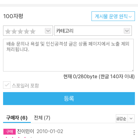
다 개별적으로 정리하는 방식을 택하였다. 중요 사건에 대해서는 그
이면까지 충분히 파악할 수 있도록 인과관계에 중점을 두었다. 국민
100자평
게시물 운영 원칙
모두가 읽을 수 있는 역사교과서 역사적 사실을 객관적으로 정리하는
카테고리
일은 매우 어렵기 때문에 국민 교양서로 읽을 만한 대한민국사는 찾
아보기 힘들다. 그래서 『대한민국사 1945~2008』은 자의적인 평가
나 해석을 애써 비껴가면서 사건 자체를 충실히 재현하는 데에 초점
을 맞추었다. 좌우의 구분과는 다른 제3의 시각에서 대한민국의 역사
를 조망하고자 애를 썼다. 처음부터 저자는 역사적 사건을 충실히 재
현하는 해설자를 자처하며, 자의적인 평가나 해석을 최소화하려고 노
현재
0
/280byte (한글 140자 이내)
력한다. 독자 스스로 판단할 수 있는 근거를 제공하기 위함이다. 물론
스포일러 포함
역사서술에서 완전히 가치중립적인 객관은 존재할 수 없다. 사건의
등록
취사선택에서부터 사실 정리에 이르기까지 저자의 관점이 어떤 식으
로든 배어 나오기 때문이다. 그러나 『대한민국사 1945~2008』은
가급적 한쪽으로 치우친 편향과 도식적 판단에서 벗어나려고 애를 썼
구매자 (6)
전체 (7)
고, 그 결과 흔히 말하는 좌와 우, 진보와 보수의 구분과는 다른 관점
진이민이
2010-01-02
에서 현대사를 바라보고 있다. 그런 점에서 『대한민국사 1945~200
메뉴