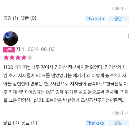
더보기
공감 (
1
)
댓글 (0)
메뉴
자네
2014-06-03
1100 페이지;;; 너무 길어서 김영삼 정부까지만 읽었다. 김영삼의 재
임 초기 지지율이 90%를 넘었었다는 얘기가 왜 이렇게 충격적이지.
아들 김현철이 연루된 한보사건으로 지지율이 급락하고 '한국전쟁 이
후 최대 국난' 이었다는 IMF 경제 위기를 몰고 옴으로써 역사에 큰 획
을 그은 김영삼. p121. 조봉암은 박헌영과 조선공산주의청년동맹을
처음 결성한 공산주의자였지만, 미군정기에 박헌영의 독단적인 행태
더보기
를 비판하면서 전향한 인물이었다. 이승만이 조봉암을 농림장관에 기
공감 (
0
)
댓글 (0)
용한 것은 당시 주요한 사회적 관심사였던 농지개혁을 염두에 둔 것