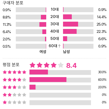
구매자 분포
데올로기와 국가보안법체제가 대한민국을 지배했다. 국민들은 가난
시코?쿠바를 가다』, 『스토리 세계사 1∼10』, 『두 개의 한국 현대사』,
10대
0.9%
0.9%
과 굶주림에 시달리며, 뒷거래와 유전무죄의 비정상적인 사회에 적응
『산골대통령 한국을 지배하다』, 『국민을 위한 권력은 없다』, 『대한민
20대
14.4%
8.8%
하려고 무던히도 애를 썼다. 그러나 국민 스스로의 힘으로 민주화도
국사 1945∼2008』, 『인류이야기 현대편 1∼3』, 『인류이야기 근대
30대
25.0%
11.3%
이루었고, ‘한강의 기적’으로 불리는 경제적인 성과도 거두었다. 좀 늦
편 1∼3』, 『거꾸로 읽는 한국사』, 『거꾸로 읽는 통일이야기』, 『북한 5
40대
은 감이 있지만, 21세기에 들어서면서는 적대적 남북관계를 청산하고
22.3%
0년사』, 『대한민국 50년사』, 『1980년대 한국노동운동사』 등이 있
6.4%
화해와 협력의 길로 나아가는 물꼬도 텄다. 이 같은 대한민국의 성장
다.
50대
6.6%
2.0%
과정을 역사라는 이름의 촘촘한 그물로 엮은 책이 바로 『대한민국사
60대
0.9%
0.5%
여성
남성
1945~2008』이다. 이 책은 1945년 해방에서부터 2008년 이명박
정부의 출범까지를 다루었다. 대한민국의 모태가 되는 해방정국을 제
8.4
평점 분포
1장으로 하고 이승만 정부, 장면 정부, 박정희 정부, 유신체제, 전두환
정부, 노태우 정부, 김영삼 정부, 김대중 정부, 그리고 노무현 정부에
30.0%
이르기까지 모두 10개의 장으로 나누었다. 그간 출간된 한국현대사
60.0%
관련 책들은 대부분 정치적 사건을 중심으로 다루었다. 통사의 경우
10.0%
는 정치적 사건조차 너무 압축해 다루어 역사적 사실을 구체적으로
0%
파악하는 데 어려움이 많았다. 반면 이 책은 정치, 경제, 사회, 문화를
0%
두루 다루면서도, 전체적인 흐름을 쉽게 파악할 수 있도록 각 정부마