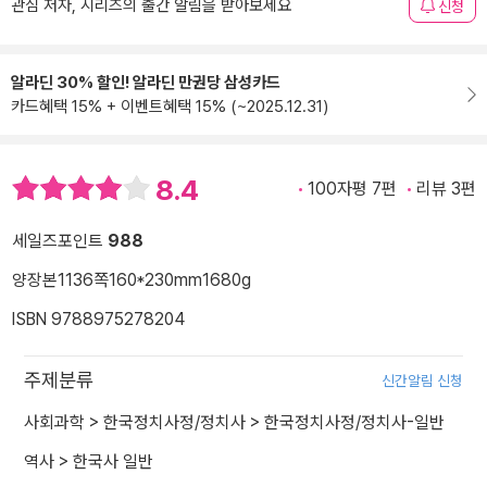
관심 저자, 시리즈의 출간 알림을 받아보세요
신청
알라딘 30% 할인! 알라딘 만권당 삼성카드
카드혜택 15% + 이벤트혜택 15% (~2025.12.31)
8.4
100자평 7편
리뷰 3편
세일즈포인트
988
양장본
1136쪽
160*230mm
1680g
ISBN 9788975278204
주제분류
신간알림 신청
사회과학
>
한국정치사정/정치사
>
한국정치사정/정치사-일반
역사
>
한국사 일반