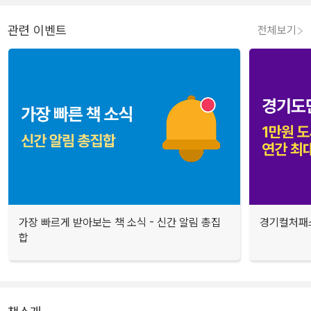
관련 이벤트
전체보기
가장 빠르게 받아보는 책 소식 - 신간 알림 총집
경기컬처패스
합