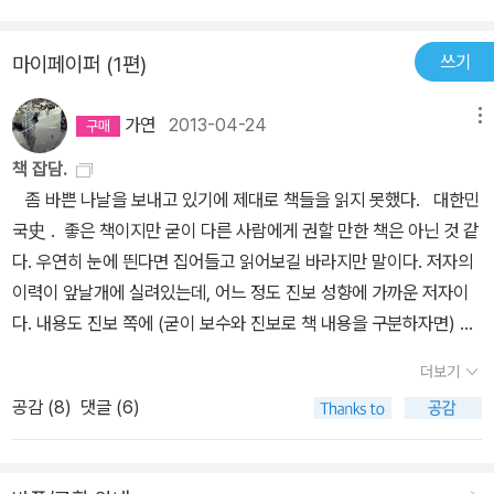
으로, 이는 이승만이 농지개혁을 매우 중시하고 있었음을 보여주는
당적인 증거이기도 하다. 또한 지주와 친일 세력이라고 비난받던 한
쓰기
마이페이퍼 (1편)
민당을 배제하고, 전향했다고는 하지만 공산주의자였던 인물을 농지
개혁의 최고책임자로 기용한 이 절묘한 인사는 이승만의 뛰어난 통치
가연
2013-04-24
메뉴
술을 보여주는 일면이기도 하다. ..(토지개혁문제만큼은 민국당에 비
해 이승만이 훨씬 개혁적이었다.) p233. 4월혁명에서 5.16쿠데타가
책 잡담.
일어나기까지 1년 남짓한 짧은 기간에 있었던 일들은 한국 민주주의
좀 바쁜 나날을 보내고 있기에 제대로 책들을 읽지 못했다. 대한민
역사에서 귀중한 경험과 자산이 되었다. 권위주의 독재정권을 무너뜨
국史 . 좋은 책이지만 굳이 다른 사람에게 권할 만한 책은 아닌 것 같
린 민중은 자신의 힘과 민주주의에 대한 새로운 자각을 경험했으며,
다. 우연히 눈에 띈다면 집어들고 읽어보길 바라지만 말이다. 저자의
그 정신은 엄혹한 군사정권 하에서도 민주화운동은 줄기차게 이어졌
이력이 앞날개에 실려있는데, 어느 정도 진보 성향에 가까운 저자이
고, 드디어 87년 6월항쟁으로 새로운 지평을 열었다. 4월혁명이라
다. 내용도 진보 쪽에 (굳이 보수와 진보로 책 내용을 구분하자면) 가
는 밀알은 땅에서 썩었지만 27년 후에 더욱 무성한 민주주의의 열매
깝다. 책 내용은 왼쪽의 숫자가 가리키듯이 저 사이에 일어난 정권들
더보기
를 맺었던 것이다. p530. 하나회의 첫 출발은 육사 11기생이던 전두
모두를 끊어서 다루고 있다. 이승만, 장면(엄밀히 말하면 총리일테
환, 노태우 등이 생도시절 만든 5성회였다. 영남 출신인 전두환, 노태
공감 (
8
)
댓글 (6)
고 대통령은 윤보선으로 기억한다.), 박정희, 유신, 전두환, 노태우, 김
우, 김복동, 최성택, 박병하는 생도시절 늘 어울려 다녔는데, 이들은
영삼, 김대중, 노무현 정권 까지를 다루고 있다. 얼핏 보면 진보 성향
모두 별이 되기를 꿈꾸며 5성회란 친목회를 만들고 각각 성격에 따라
의 저자이기에 당연히 박정희, 이승만 등을 강하게 비판할 것이 예상