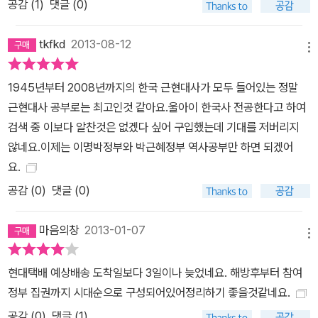
공감 (
1
)
댓글 (0)
통해서 현재 동남아에서 성매춘 관광에 열을 올리는 우리의 모습이
어떤 것인지 진단할 수도 있을 것이다. 또한 서독에 파견되어 돈을 벌
tkfkd
2013-08-12
었던 광부와 간호사를 보면서 현재 한국에 와 있는 외국인노동자의
메뉴
현실도 성찰할 수 있을 터이다. 『대한민국사 1945~2008』에는 대
1945년부터 2008년까지의 한국 근현대사가 모두 들어있는 정말
한민국의 과거 행적이 꼼꼼하게 기록돼 있다. 그 소소한 기록들을 들
근현대사 공부로는 최고인것 같아요.울아이 한국사 전공한다고 하여
춰보면서 지금 우리의 건강을 체크해보자. 진단만 제대로 한다면 적
검색 중 이보다 알찬것은 없겠다 싶어 구입했는데 기대를 저버리지
확한 처방전은 쉽사리 나오게 마련이다. 그런 점에서 이 책은 대한민
않네요.이제는 이명박정부와 박근혜정부 역사공부만 하면 되겠어
국의 건강진단서이자 우리 미래를 위한 소중한 나침반이다.
요.
공감 (
0
)
댓글 (0)
마음의창
2013-01-07
메뉴
현대택배 예상배송 도착일보다 3일이나 늦었네요. 해방후부터 참여
정부 집권까지 시대순으로 구성되어있어정리하기 좋을것같네요.
공감 (
0
)
댓글 (1)