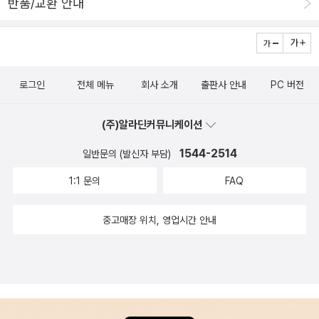
별 이름을 지어 불렀다. ..(후에 일심회로 바뀌었다가 한마음회로, ‘하
반품/교환 안내
되는데, 물론 그 예상은 틀리지 않는다. 하지만 의외로 이 저자가 가장
나회’로 바뀌었다.).. 이들은 당시 5.16의 주체였던 김종필을 비롯한
강렬하게 비판을 하는 정권은 김영삼 정권이다. 비판의 강도가 저 정
8기생들에게 적지 않게 불만이 있었다. .. 하나회 세력들은 이런 분위
권에서 그렇게 강한 것은 저자의 민주화에 대한 강렬한 열망이 극점
기를 이용해 친위쿠데타를 일으켜 8기생들을 제거하려 했다. .. 이후
에 올라갔다가 모조리 실망의 나락에 떨어져서 그런 것일까? 전두환
10.26으로 권력의 공백이 생기자 전두환을 중심으로 한 하나회를 1
로그인
전체 메뉴
회사 소개
출판사 안내
PC 버전
정권 때 일어난 '서울회군사건' 을 가장 강하게 비판할 거라고 여겼던
2.12를 감행하여 군부를 장악했다. 하나회는 군부 전체로 보면 소수
나로선 의외인 부분이었다. 아직 어떤 정권에 대해서 역사의 심판, 을
였지만 이들은 조직화되어 있었기 때문에 비상상황에서 조직화되지
(주)알라딘커뮤니케이션
내리기에는 좀 시간이 모자란 감이 있고, 저자도 그 점을 여러 번 책에
않은 다수 장교들을 배제하고 권력을 쥘 수 있었다. .. 하나회는 말 그
서 강조한다. 그렇기에 이 책의 내용은 객관적이라고 말할 수도 없고
1544-2514
일반문의 (발신자 부담)
대로 5공의 실세였다. 극단적으로 말하면 5공은 하나회의 축소판이
확실하다고도 말할 수 없다. 하지만 근현대 관련하여서 우리 대한민
었다. .. 재미있는 점은 5.16의 기획자였고, 박정희 정권의 2인자였던
1:1 문의
FAQ
국이 어떤 발자취를 거쳐왔는지 알고 싶다면 한 번쯤 살펴볼만하
김종필은 박정희에게서 권력을 이양받지 못한 반면, 노태우는 특유의
다. 다만 근현대사의 특성상 책의 보수가 몇 번이고 필요할 것이다. 개
중고매장 위치, 영업시간 안내
처세로 전두환의 뒤를 이어 6공의 대통령이 되었다는 사실이다. 그렇
정판을 내는 것이 좋을 것이다. 지엽적인 부분에서 좀 잘못된 부분이
게 하나회는 대통령까지 주고받으면서 12년 동안 한국 사회를 쥐락펴
보이고, 될 수 있는대로 많은 의견과 연구를 실었으면 좋겠다, 는 생각
락했다. 이후 하나회는 노태우 정권이 끝난 다음에도 비밀리에 조직
을 지울 수는 없다. 예를 들어 이 책에서는 1988년 우리나라가 올림
을 확대해가고 있었지만, 김영삼 정권 시절 군대 내 사조직 척결이라
픽을 개최했을때의 메달 수를 잘못 기재하고 있었다. 그리고 한 줄로
는 철퇴를 맞아 뿌리가 뽑히고 말았다. p536. 5.18 광주항쟁은 46
넘어가고는 있지만 박종철 열사에 관한 글에서 오연상 교수와 안상수