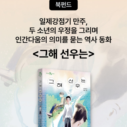
년 10월 민중항쟁, 60년 4.19혁명, 87년 6월 항쟁과 함께 한국현대
검사의 활약으로 그 진상이 밝혀졌다고 쓰고 있는데 2011년에 박종
상서 가장 역사적인 사건 가운데 하나이다. 5.18 광주항쟁은 무력투
철기념사업회는 거기에 대하여 다른 인터뷰를 하고 있다. '서울회군
쟁을 동반했다는 점에서는 10월 항쟁과 닮았고, 자연발생적인 투쟁
사건' 이라고 일컫어지는, 전두환 정권 당시에 갑자기 학생 시위가 잠
이 조직적인 봉기로 발전했다는 점에서는 4.19와 닮았다. 그러나 10
깐 멈춰진 사건에 대하여 이 책에서는 대수롭지않게 넘어가고 있지만
월 항쟁은 이념대립이란 요소가 강했다는 점에서 광주항쟁과는 다르
어떤 이는 그 사건 때문에 민주화의 시점이 매우 늦어지게 되었다고
다. 6월 항쟁은 조직적으로 준비된 투쟁이었다는 점에서 광주항쟁과
이야기한다. 나의 경우에는 이 책에서 이야기하듯이 계엄령을 내릴
다르지만, 이념적으로 보면 광주항쟁의 연장선에 있다. 그런 점에서
빌미를 주지 않기 위하여 자발적 해산을 하였다, 라는 쪽을 더 지지하
광주항쟁은 한국 현대사에서 4.19와 6월항쟁을 잇는 가교라고 할 수
고 싶지만 다르게 생각을 가지고 있는 사람들이 있다는 것도 알고는
있다. 4.19의 비조직성과 낭만성이 광주항쟁을 거치면서 보다 조직적
있어야 할 것이다. 물론 책을 쓴 시점이 시점이니만큼 이런 부분을 모
인 민주화운동으로 발전했고, 그 바탕 위에서 6월항쟁이 일어났던 것
두 고려할 수는 없을 것이다. 하지만 적어도 자료를 인용하는데에서
이다. p545. 전두환 정권 시절 미국에서는 레이건의 극우보수주의
는 잘못된 곳들이 없어야 할 것이리라고 여겨진다. 아발론 연대기.
가 득세하고 있었다. 레이건은 소련과의 철저한 대결정책을 추구함으
난 사실 이런 책이 있다고는 생각도 못했다. 너무 늦게 알게 된 것 같
로써 신냉전시대를 불러왔다. 전두환은 레이건의 보수주의적 대결정
다. 혹시나 나처럼 모르고 있는 사람이 있을까 싶어 이렇게 끄적여둔
책에 철저히 편승했다. .. 박정희 정권이 추진했던 국산 무기개발과 같
다. 이제 겨우 1권에서 머물고 있는 주제에 전체 내용에 대해서 이야
은 자주국방정책은 포기했다. p547. 1980.5.17. 중앙정보부로 끌
기하기란 어려운 일이고, 그저 책의 문체나 표지, 구성에 대하여 이야
려간 김대중은 다시 죽음과 맞대면하는 신세가 되었다. 김대중이 남
기를 할 수 밖에 없을 것 같다. 문체를 이야기하자면, 사실 정말 이야