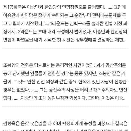
제1공화국은 이승만과 한민당의 연합정권으로 출범했다. ……그런데
이승만과 한민당은 정부가 수립되는 그 순간부터 권력배분문제를 두
고 대립하기 시작했다. 그 1라운드는 권력구조를 둘러싼 헌법 제정 과
정에서, 2라운드는 초대 내각 구성에서 벌어졌다. 이승만과 한민당의
연합이 파열음을 내기 시작한 첫 시발은 정부형태를 결정하는 제헌헌
법 제정에서였다. 한민당이 주도한 제헌의회는 권력구조를 내각제로
결정했으나, 이승만은 대통령제를 주장했다. 한민당은 내각제를 통해
의회에 기반이 있는 자신들이 정권을 장악하겠다는 속셈이었고, 이승
조봉암의 전향은 당시로서는 충격적인 사건이었다. 과거 공산주의운
만은 허수아비가 아니라 절대권력을 지닌 대통령이 되기를 원했다.
동에 참가했던 인물들이 전향한 경우는 종종 있지만, 조봉암 같은 거
이는 단순한 정부형태의 문제가 아니라 권력배분의 문제, 헤게모니
물이, 그것도 인천 민전 의장과 같은 중요 현직에 있던 사람이 전향한
장악의 문제였다. …… 이승만과 한민당의 권력투쟁 제2라운드는 초
경우는 없었다. …… 그는 공산주의 사상을 버리고 개혁주의자로 변신
대 내각 구성에서 벌어졌다. 이승만은 예상과 달리 내각 구성에서 한
했다. ……이승만의 초대 농림부장관 기용이다. 그런데 이것은 이승만
민당을 철저히 배제했다. ……1?2라운드 모두 이승만의 승리로 끝났
의 절묘한 용인술이라는 점이 전제되어야 할 것이다. …… 이승만은
지만, 그 앙금은 달랐다. 헌법 제정에서는 한민당이 어쩔 수 없이 수긍
조봉암을 등용함으로써 좌익진영의 정치선동에 대처하고, 자신의 개
하고 넘어갔지만, 초대 내각 구성에서까지 당한 한민당은 이승만에게
혁의지도 선전하며, 한민당의 물질적 기초도 허물겠다는 생각이었다.
김형욱은 온갖 궂은일을 다 하며 박정희에게 충성을 바쳤으나 결국은
등을 돌렸다. 이때부터 한민당은 야당이 되었고, 이승만으로부터 정
조봉암이 주도한 농림부안은 한민당이 주도한 산업개발위원회안을