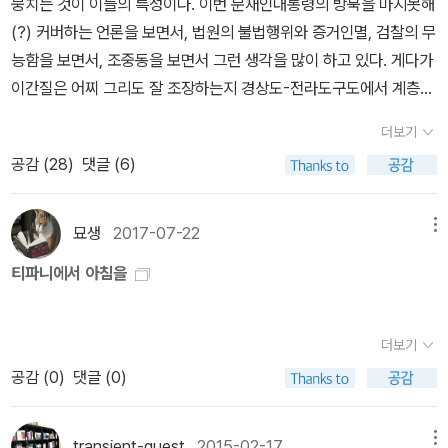
뭉치는 것이 이들의 특성이다. 이번 문재인대통령의 방북을 마지못해
가 있었다는 걸 아는 사람이 얼마나 될까? 사실 이 남녀 주인공의 캐
탕도 치지 않은 음식처럼 맹맹하게 느껴졌다. 수요일쯤 되자 홀리에
(?) 커버하는 언론을 보면서, 법원의 불법행위와 증거인멸, 검찰의 무
릭터가 그다지 좋은 건 아니다. 특별히 부각을 안 시켜서일뿐이지, 홀
대한 생각, 싱싱 교도소와 샐리 토마토, 화장실 갔다 오라고 남자들이
능함을 보면서, 조중동을 보면서 그런 생각을 많이 하고 있다. 게다가
리는 고급 창녀고, 폴은 촉망 받는 소설가라고는 하나 후원자가 있
50달러를 찔러주는 세계에 대한 생각이 계속 달라붙어 일을 할 수가
이간질은 어찌 그리도 잘 조장하는지 경상도-전라도구도에서 계층
다. 말이 좋아 후원자지 어느 돈 많은 귀부인과 내연의 관계다. 글쎄,
없을 지경이었다.】소설을 읽다가 또 빵 터진 부분이 있다. 주인공
간, 수도권-지방, 나이로 편가름을 하더니 요즘은 그 방향이 gender
서양에서는 에게 아무렇지도 않을지 모르지만 동양의 정서에선 쉽게
‘나’의 직업은 소설가인데 이제 막 잡지에 소설을 싣기 시작한 단계다.
더보기
문제를 뒤집어쓴 것 같다. 물론 이런 문제가 아예 없던 것이 아니라서
이해될 것은 아니다. 더구나 이 영화의 제작년도는 1961년도 고, 내
홀리는 헐리우드에서 스타 대리인으로 일하는 오제이 버먼과도 인연
공감 (
28
)
댓글 (6)
몽땅 도맷금으로 넘기는 건 무리가 있지만, 주옥순 같은 사람들이 갑
가 처음 본 건 80년 대가 막 시작되었을 때이다. 그 시대의 정서로도
이 있어서 그 사람에게 ‘나’의 소설을 보냈다. 그 소설을 받아본 오제
자기 gender문제에 뛰어든 걸 보면 확실히 그들의 방향성은 보이는
쉽게 용납이 안 된다. 그런데도 난 그걸 아버지와 함께 TV '주말의 명
이는 ‘길을 잘못 들었다’면서 ‘흑인과 아이들 이야기라니, 그걸 누가
것 같다. 이런 개싸움의 와중에서 대의도 명분도 순수한 열정도 마구
묘생
2017-07-22
메뉴
화'를 통해 봤다는 것이다. 그때 나는 관심이 책에서 영화로 옮겨가
좋아하겠느냐’고 평한다. 홀리 역시 이렇게 덧붙인다.【'뭐, 나도 그 사
뒤섞여 피아를 식별하지 못하고 엉망이 되어버리는 결과 한국은 다음
는 중이었거나 아니면 영화로 확장되는 그 경계 어디쯤에 있었는지도
람 생각이랑 같아요. 그 소설 두 번 읽어봤는데. 짜증 나는 애들이랑
티파니에서 아침을
총선과 대선에서 또다시 '그때 그 사람'들의 손을 들어주게 될지도 모
모른다. 원작이 있는 영화를 본 경우 그 원작을 읽어보고 싶은 충동이
흑인이랑. 떨리는 이파리. 게다가 묘사뿐이고. 아무 의미도 없잖아
르는데, 이명박근혜 십년의 분탕질도 그렇고 결국은 뽑은 사람들의
꼭 있었다. 그래서 난 비슷한 시기에 역시 '주말의 명화'를 통해 비비
요'】이 대사를 보자마다 트루먼 커포티의 초기 소설인 <다른 목소리,
책임이고 그들이 겪어야할 수난이 될 것이다. 머리가 안 되면 몸이 괴
더보기
안 리가 나왔던 <바람과 함께 사라지다>를 봤을 것이다. 그리고 거의
다른 방>이 떠올라서 피식 웃음을 터트렸다. ''짜증 나는 애들'은 조엘
롭다고, 그렇게 해서라도 배워야 하는 것이 사람의 운명이 아닌가 싶
공감 (
0
)
댓글 (0)
충동적으로 거짓말 좀 보태 사전만한 두께 두 권짜리를 냉큼 사다가
과 아이다벨, '흑인'은 미주리 피버, 게다가 '떨리는 이파리'까지.(그 소
다. 비단 정치가 아니더라도. 어두운 밤, 그 밤을 밝혀주는 별빛은 밤
보기 시작했고 그것을 읽느라 고생 깨나했다. 덕분에 그때까지 잘 알
설에는 자연 묘사가 엄청 많이 나온다.) 커포티가 자신의 전작을 의식
의 어두움과 함께 인류종에게 영감의 원천이고 신앙과 신화의 대상이
지 못했던 미국 흑인 노예의 역사에 대해 흥미가 생겼으니 나름 뿌듯
하고 쓴 것인지 아닌지는 모르겠으나 나는 이래서 주인공의 직업이
transient-guest
2015-02-17
메뉴