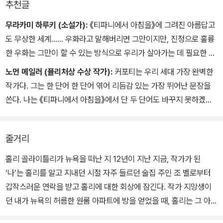
추천글
무라카미 하루키 (소설가):
《티파니에서 아침을》에 그려진 아름답고
도 무상한 세계…… 우화라고 말해버리면 그만이지만, 진정으로 훌륭
한 우화는 그만이 할 수 있는 방식으로 우리가 살아가는 데 필요한 힘
과 따스함, 희망을 준다. 커포티는 우리에게 훌륭한 우화란 어떤 것인
노먼 메일러 (퓰리처상 수상 작가):
커포티는 우리 세대 가장 완벽한
지, 그 실례를 멋지게 보여주었다.
작가다. 그는 한 단어 한 단어 엮어 리듬감 있는 가장 뛰어난 문장을
쓴다. 나는 《티파니에서 아침을》에서 단 두 단어도 바꾸지 못하겠다.
이 작품은 고전이 될 것이다.
줄거리
홀리 골라이틀리가 뉴욕을 떠난 지 12년이 지난 지금, 작가가 된
‘나’는 홀리를 알고 지내던 시절 자주 들르던 술집 주인 조 벨로부터
갑작스러운 연락을 받고 홀리에 대한 회상에 잠긴다. 작가 지망생이
던 내가 뉴욕의 허름한 원룸 아파트에 방을 얻었을 때, 홀리는 그 아래
층 세입자였다. 늘 건물 현관의 열쇠를 잃어버려 한밤중이든 새벽이