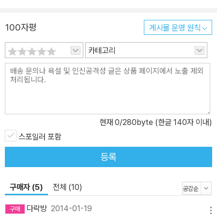
새된 목소리를 가졌음에도 좌중이 모인 자리에서는 언제나 시선을 사
로잡았으며, 발표하는 작품마다 성공을 거둔 타고난 이야기꾼 트루먼
100자평
게시물 운영 원칙
커포티는 그렇게 모든 것을 가진 화려한 삶을 살았지만 숨을 거두는
카테고리
순간까지 내면의 공허와 고독을 떨치지 못했다. 그가 세상을 떠났을
때 뉴욕 타임스 부고란에는 다음과 같은 장문의 기사가 실렸다. "트루
먼 커포티. 명징하게 빛나는 탁월한 문장으로 전후 미국 문단을 대표
하는 작가 중 한 사람이었던 그가 59세의 나이로 어제 로스앤젤레스
에서 숨졌다. 소설가이자 단편 작가로 이름이 높던 커포티는 《인 콜드
블러드》로 논픽션 소설 장르를 개척한 문단의 유명인사였다. 10대 시
현재
0
/280byte (한글 140자 이내)
절 쓴 단편 <미리엄>으로 등단한 이래 총 13권의 작품집을 남겼으나,
스포일러 포함
[……] 명성과 부, 그리고 쾌락을 좇는 데 자신의 시간과 재능, 건강을
등록
탕진했다." 그 화려한 고독 속에서 벼려낸 몇 편 안 되는 그의 소설들
은 오직 커포티만이 쓸 수 있는 가장 아름답고 슬픈 세계로 독자들을
구매자 (5)
전체 (10)
매혹한다. 문단의 총아로 떠오른 데뷔작부터 20세기 소설의 지형도
를 바꾼 마지막 역작까지, 생전에 발표된 커포티의 소설 전부를 만나
다락방
2014-01-19
메뉴
볼 수 있는 이번 선집은, 헤밍웨이와 더불어 미국인들이 가장 사랑하