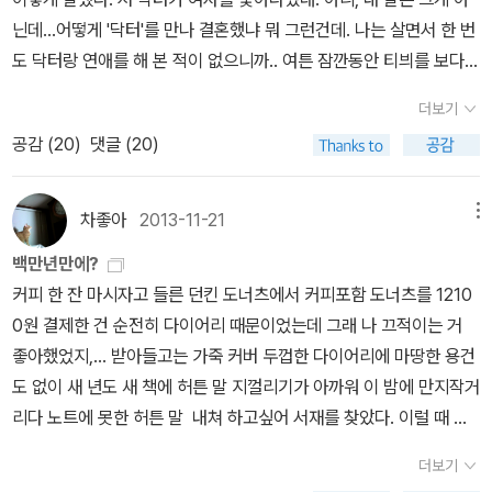
시 펼쳐볼 것만 같다. 장석주시인은 몰라도 그의 '수졸재'는 여러 곳에
쇠락하는 느낌이다. 규모도 그렇고 결속력도 그렇고 소상공인들도
있었다. 그런데 지금 와 생각하면 과연 마가렛 미첼의 <바람과 함께
영화. 그런데 확실히 소설과는 분위기가 달랐다.영화는 홀리의 장면
닌데...어떻게 '닥터'를 만나 결혼했냐 뭐 그런건데. 나는 살면서 한 번
서 익히 듣고 본 바 있다. 그 지향하는 바도 멋있고 부럽기도 해서 이
많이 줄어드는 것 같고, 그저 늘어난다면 엔지니어들인데, 이들은 또
사라지다>를 흑인 문학의 범주에 넣어도 될까 의문스럽기도 하다. 물
으로 시작하기 때문에 홀리의 시점에 이입하여 보게 된다. 그래서 홀
도 닥터랑 연애를 해 본 적이 없으니까.. 여튼 잠깐동안 티븨를 보다가
책을 구했다. 그러나 결과는 그저 그랬다. 다른 사람은 몰라도 나는 자
워낙 변화도 많고 실질적으로 한인 커뮤니티의 일원이라기 보다는 유
론 백인이면서 흑인 문제에 관심을 가지고 글을 쓰는 사람이 없지는
리가 쉴새없이 말을 쏟아내거나 이해할 수 없는 행동을 할 때 저 캐릭
들어가서 책이나 읽자, 하고 방으로 들어왔는데, 친구로부터 문자메
꾸만 무엇을 하라는 투의 말이 싫다. 그가 느끼고 경험한 바는 물론 나
학파 출신의 잘 나가는 석박사급의 자기들만의 세계를 구축하는 것
않겠지만 엄밀히 말해 그 작품을 흑인 문학으로 보는 건 좀 그렇지 않
터는 왜 저러는 걸까, 이런 생각이 들었다. 소설은 ‘나’의 일인칭 시점
더보기
세지가 왔다. 처음으로 저녁식사를 하게 된 남자가 나랑 동갑이며 대
같은 범인을 훨씬 뛰어넘는 지식과 영감의 원천, 무엇보다 그가 '수졸
같아 별로 티가 나지 않는다. 다 그런건 물론 아니지만. 내가 읽은 버
나 싶다. 모르긴 해도 마가렛 미첼 이전에 자기 작품에 흑인을 등장시
이라 어차피 홀리를 백 퍼센트 이해할 수 없다는 걸 전제로 깔고 들어
공감 (
20
)
댓글 (20)
학교 물리학 교수여서 기가 죽었다는 내용의 문자였다. 선을 봐서 만
재'를 짓고 사는 든든한 배경이 되어주었겠지만, 다 내려놓고, 욕심을
전은 누런 표지의 예전 판본이다. 카포티는 워낙 다양한 평가를 받는
킨 작가는 없지 않았을까? 그게 맞다면 마가렛 미첼의 문학적 업적은
가서 그런지 '홀리는 왜 저럴까'와 같은 생각은 아예 들지 않았다. 홀
난 게 아니라 운동하다 만난거라 직업을 알고 만난것도 아닌데, 어떻
버리라는 말은 적어도 문화상인으로서 꽤 성공한 그가 다른 이에게
작가이고, 예전에 나온 전기영화에서 다룬 이야기처럼 좀 구린 면도
결코 작지는 않았을 것이다. 그러나 흑인의 문제를 본격적으로 다뤘
리를 보이는 그대로 받아들일 수 있었고 커포티의 유려한 문장까지
게 우연히 교수란 직업을 가진 남자랑 데이트를 할 수 있었을까? 내
쉽게 할 수 있는 말은 아니라고 본다. 책에 대한 그의 단상과 이론은
차좋아
2013-11-21
메뉴
없지는 않은 듯. 영화로 어쩌면 더 유명한 이 작품은 무려 오드리 햅
다고는 보지 않는 것이 나의 생각이다. 그것은 훗날 알렉스 헤일리나
더해지니 더욱 좋았다.책 맨 뒤에 실린 옮긴이 해설을 보면 커포티가
안의 속물근성이 봇물 터지듯 쏟아져나왔다. 평소엔 내 잘난맛에 산
그래도 통하는 바가 있지만 그 밖의 다른 이야기는 나의 비딱한 마음
번이 출연하는 classic이다만, 당시 소수민족이었던 동양계를 비하
토니 모리슨 같은 흑인 작가의 몫은 아니었을까? 아무튼 그때 <뿌리
백만년만에?
이 영화를 어떻게 생각했는지 조금이나마 알 수 있다. 트루먼 커포티
다고 자부하고 있었는데, 가끔 이렇게 누군가의 조건을 보고 기가 죽
의 탓인지 아무리 좋게 봐도 의도하지 아니한 꼰대질 같은 면이 느껴
하는 듯한 묘사가 매우 띠꺼운 부분이 있다. 무엇이 남았는지는 확실
>의 성공을 힘입고 카일 언스토트란 작가의 <만딩고>라는 소설이 나
커피 한 잔 마시자고 들른 던킨 도너츠에서 커피포함 도너츠를 1210
선집이 좋은 이유 중 하나는 정성스러운 옮긴이 해설이 있다는 것이
는 일이 생긴다. 대체적인 일상의 날들에 나는 '내가 아는 누구, 내가
지는 것이다. 이곳의 나이로도 마흔을 넘긴 나는 나보다 어린 사람에
하지 않고, 그냥 그저 그렇게 비교적 나쁘지 않았다는 정도의 느낌만
와 신문이며 라디오에 한창 선전중에 있었다. 지금은 거의 잊혀진 작
0원 결제한 건 순전히 다이어리 때문이었는데 그래 나 끄적이는 거
다. 소설 뒤에 해설이 있으면 꼭 챙겨 보는 편인데 어떤 해설은 작품에
만나는 누구'에 대해 자랑할 수 있는 사람이기보다는 '나'를 자랑할 수
게 뭔가 하라고 말하거나 무엇이 더 중요하다고 내 의견을 피력하거
남아있다. 무능한 예로 셜록 홈즈에서도 등장하는 르콕 탐정 (오귀
가인 것 같은데 그때는 거의 라디오만 틀면, 신문은 이틀이 멀다고 광
좋아했었지,... 받아들고는 가죽 커버 두껍한 다이어리에 마땅한 용건
대한 애정이 전혀 느껴지지 않고 청탁 받았으니까 썼다는 느낌이 강
있는 사람이고, 그렇게 사는것이 더 낫다고 믿고 있는 사람인데, 가끔
나, 상대방이 구한 것도 아닌데 뭔가 자꾸 조언을 하려는 짓거리를 경
스트 뒤팽과 함께)이지만, 기실은 코난 도일에게 영향을 주었다고 하
고에 나왔었다. 그러니 내가 이 책에 관심을 안 가질 리가 없다. 그
도 없이 새 년도 새 책에 허튼 말 지껄리기가 아까워 이 밤에 만지작거
하게 들 때가 있다. 그런데 이 시리즈에 실린 옮긴이 해설에서는 작품
어떤 타이밍에는 이렇게 속절없이 무너지고만다. '교수'란 직업은 어
계한다. 내가 살면서 종종 보았지만 아무리 선의로 하는 말도 어느 정
는 이 classic을 우연한 기회에 구할 수 있었다. 역시 탐정소설의 원
런데 광고 카피가 좀 관능적이다. 그 내용이 어땠는지 지금은 전혀 기
리다 노트에 못한 허튼 말 내쳐 하고싶어 서재를 찾았다. 이럴 때 백
에 대한 애정이 느껴져서 그런 게 참 좋았다. 【우리가 이 세속적인 도
렸을 때 어렴풋이 근사하다고 생각했으며 환상적인 직업이라 여겨져
도가 넘어가면 불편한 법이다. 이 책을 읽으면서 계속 그 불편함과 짜
조급에 가까운 작품처럼 후대에 나오는 여러 모티브를 볼 수 있으나,
억하는 바가 없지만 관능적이었던 것만큼은 확실하다. 그 책을 선택
만년이라 하던가... 좋네... 인정머리 없는 새, (이제 내 다이어리라 하
시에서 살아야만 한다면 물질적인 욕망이 순수하게 종교적이 되는 순
막연히 '나도 교수하고 싶다'는 생각을 했었더랬다. 물론 교수를 하면
증남에 힘들었다면 과장일까. 여하튼 윤성근씨도 이런 저런 말로 권
더보기
아직까지 이 시대에는 슈퍼맨 같은 능력을 발휘하기 보다는 좌충우돌
하지 않을 방법중 하나는 시간이 지나면 이 책에 대한 관심도 잦아들
겠다) 내 다이어리는 출신 성분을 망각하고 쿠폰 한 장이 없다. 나는 1
간이 있다. 《티파니에서 아침을》은 그런 속물성까지도 끌어안고 살아
서 같은 학교 남학생들의 흠모의 대상이 되는 불순한 욕망이 더 크게