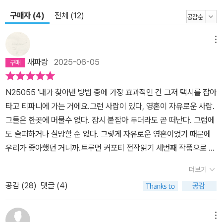
이름도 붙여주지 않으며 언제나 떠날 사람처럼 명함에는 “여행 중”이
구매자 (4)
전체 (12)
라는 문구를 새기고 다니는 홀리는, 영화배우가 될 수 있는 기회를 자
유 때문에 날려버리고 일정한 직업 없이 ‘화장실에 한 번 다녀오는 대
메뉴
가’로 50달러를 받아 생활하면서도 친구의 생일 선물로 350달러나
새파랑
2025-06-05
되는 터무니없이 비싼 새장을 사는 대책 없는 낭만주의자다. 하지만
동시에 삶에 “심술궂은 빨강”이나 “뚱뚱한 여자”가 찾아와 불안과 우
N25055 '내가 찾아낸 방법 중에 가장 효과적인 건 그저 택시를 잡아
울 발작에 시달리기도 하는 그녀는 결코 삶의 공허를 떨쳐내지 못한
타고 티파니에 가는 거에요.그런 사람이 있다, 영혼이 자유로운 사람.
다. 한없이 순수하지만 한없이 세속적이기도 한 이 여인의 영혼에 대
그들은 한곳에 머물수 없다. 잠시 붙잡아 두더라도 곧 떠난다. 그럼에
해 명확히 알 수 있는 사람은 별로 없다. 무모할 만큼 순간을 위해 살
도 슬퍼하거나 실망할 순 없다. 그렇게 자유로운 영혼이었기 때문에
면서도 어디에도 뿌리 내리지 못하고 먼지처럼 가볍게 세상을 떠도는
우리가 좋아했던 거니까.트루먼 커포티 전작읽기 세번째 작품으로 <
홀리는 ‘문학사상 가장 매력적인 여주인공’으로 불릴 만하다. 실제로
티파니에서 아침을>을 읽었다. 오드리 햅번 주연의 영화도 있다는데
이 소설이 출간되었을 때 커포티를 아는 많은 여성들이 “내가 바로 홀
더보기
보진 못했지만 나도 제목은 들어봤을 정도로 유명한건 안다. 책을 읽
리 골라이틀리의 모델”이라고 주장했다고 한다. 하지만 정작 커포티
공감 (
28
)
댓글 (4)
고 나서 영화도 보고 싶다는 생각이 들었다. 책으로만 읽어도 매력적
는 메릴린 먼로를 염두에 두고 이 작품을 썼으며, 그가 영화 속 홀리
인데 영상으로 보는 오드리 햅번의 '홀리 골라이틀리'는 얼마나 매력
역에 오드리 헵번이 아닌 메릴린 먼로를 원했다는 것은 잘 알려진 사
적일까.['난 절대 추태를 부리지 않을 거야. 게다가 맹세컨대, 홀리를
메뉴
실이다. 오드리 헵번과 홀리가 마치 동일 인물처럼 인식되는 지금에