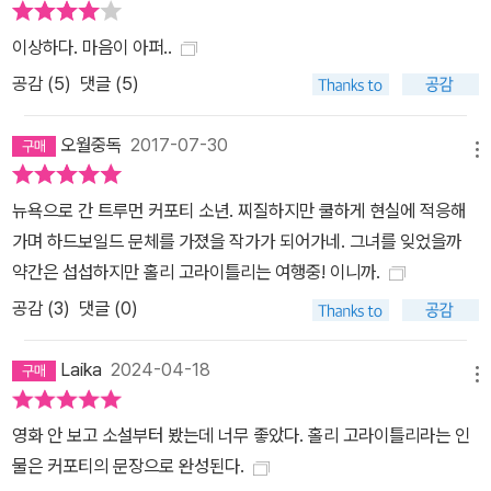
는 ‘스타’ 작가이자 고전이 된 주옥같은 작품들을 남긴 진정한 ‘작가’
이상하다. 마음이 아퍼..
트루먼 커포티의 작품 세계를 오롯이 느낄 수 있는 유일한 기회가 될
공감 (
5
)
댓글 (5)
것이다. 나는 커포티의 작품을 좋아한다. 그의 작품에는 언제나 사랑
을 갈구하는 고독한 소년의 눈이 존재한다. _무라카미 하루키 커포티
오월중독
2017-07-30
는 우리 세대 작가 중 가장 완벽한 작가다. 그는 한 단어 한 단어 엮어
메뉴
리듬감 있는 가장 뛰어난 문장을 쓴다. _노먼 메일러(퓰리처상 수상
뉴욕으로 간 트루먼 커포티 소년. 찌질하지만 쿨하게 현실에 적응해
작가) (137-879) 서울시 서초구 사임당로 82 (주) 시공사 2층 문학
가며 하드보일드 문체를 가졌을 작가가 되어가네. 그녀를 잊었을까
팀 커포티의 문장을 읽으면 바람이 숲을 스쳐 지나갈 때마다 풀들이
약간은 섭섭하지만 홀리 고라이틀리는 여행중! 이니까.
엮어내는 영롱한 하프 소리를 들을 수 있다. 그것으로 충분하다. _이
다혜(씨네21) [작품 소개] 미국 문학사상 가장 무모하고 매력적이며
공감 (
3
)
댓글 (0)
쓸쓸한 여주인공 홀리 골라이틀리를 탄생시킨 트루먼 커포티의 대표
작 뉴욕 맨해튼, 세상에서 가장 화려한 상점들이 모여 있는 5번가의
Laika
2024-04-18
메뉴
이른 아침. 세속적인 꿈을 담은 물건들이 아직 유리장 속에 잠들어 있
는 시간, 한 여자가 택시에서 내린다. 검은 선글라스에 시크한 검정 드
영화 안 보고 소설부터 봤는데 너무 좋았다. 홀리 고라이틀리라는 인
레스를 입은 깡마른 여인은 보석상 ‘티파니’의 진열장으로 다가가, 손
물은 커포티의 문장으로 완성된다.
에 든 종이봉투에서 베이글과 커피를 꺼내 먹는다. 그렇게 아침을 먹