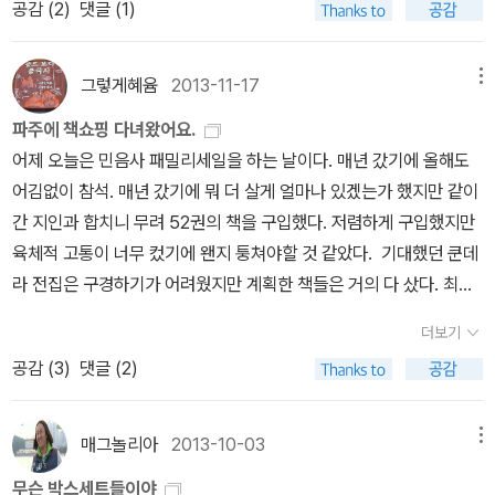
하는 것이 많지만 그다지 거부감이 느껴지지 않는 건 그의 삶이 진짜
공감 (
2
)
댓글 (1)
하면서 추리를 감행하는 모습을 보여준다. 결정적으로 범인이 누구
겠지 해서 잦아들면 그건 읽지 않아도 되는 책이다. 그런 것처럼 시간
2100원 어치의 도너츠를 먹었다. 가격 맞춘다고 진열대 앞에서 손까
야 하는 도시의 사람들에게 하나의 안내서, 기도서 같은 책이다. 모두
자리잡긴 했지만, 어쨌든 공부와는 동떨어진 나는 그저 한순간의 로
욕심을 다 내려놓은 것 같아서이고 다른 경우에는 언행이 일치되지
인지 밝혀졌음에도 불구하고 훗날을 기약해야 하는 약하디 약한 귀
이 지나도 잦아들지 않으면 그 책은 반드시 읽어야 한다. 그 책이 그랬
락 동원해 구질구질 계산도 오래했다. 사실 친구와 나는 밥을 먹고 시
홀리 골라이틀리와 함께 언제나 여행 중이지만, 언젠가는 환한 창가
망 같은거였을 뿐 진짜로 교수가 될 가능성은 제로였다. 그래서 교수
못하는 듯함에 대한 진부함과 거부감 때문일 것이다. 내가 가진 건 두
족/부르조아의 지팡이, 민중에게는 뭉둥이와도 같았던 19세기 말의
다. 시간이 지나도 내 마음에서 잦아들지 않았다. 그렇다면 읽어야 한
간을 때울 겸 들어간 터라 배가 하나도 고프지 않았는데도 불구하고
의 고양이처럼 자기 자리를 찾기를 바라며.(옮긴이 해설)】캬, 해설도
그렇게혜윰
2013-11-17
메뉴
가 직업이거나 교수가 직업인 사람을 애인으로 둔 사람이 멋있어 보
번째의 판본인데 절판되었다고 나온다. 카포티도 그렇지만 영화가 워
파리 경찰의 모습는 초라하다 못해 매우 이채롭기까지 하다.그래도
다. 그런데 나도 참 순진하다. 연일 그렇게 광고를 해 대는데 무슨 수
말이다. 싸오는 방법도 있었겠지만 이맛저맛이 궁금해서 귀퉁이를 뜯
문학적이다. 이 책을 다 읽었으니 이제 다음 책인 <인 콜드 블러드>
였다. 대단해 보였다. 교수랑 연애하는 건 어떤걸까, 뭐 그런 생각도
낙 유명해서 스테디셀러인 듯 최근에 다시 커버를 만들어 책이 나온
파주에 책쇼핑 다녀왔어요.
이렇게 classic에 해당하는 작품을 읽고나면 홈즈나 다른 후대 탐정
로 내 마음에서 관심이 잦아들기를 기대한단 말인가? 그래서 꼭 사
다보니, 결국 다 먹었다.그리 얻은 내 다이어리(^^)는 꽤나 묵직하다,
로 넘어가야 한다. <인 콜드 블러드>는 몇 년 전에 이미 읽었던터라
해보기도했다. 영화 <결혼은, 미친짓이다>를 보면서 그러나, 교수랑
것 같다. 그건 그렇고, 오드리 햅번의 유명한 동명의 영화도 아직 안
어제 오늘은 민음사 패밀리세일을 하는 날이다. 매년 갔기에 올해도
들의 remark가 무엇인지 알 수 있는 것이다. DC는 무지하게 추웠
봐야겠다고 다짐했다. 그때는 또 아버지가 용돈을 주셨던 것이 아니
여간한 사람이 아니고서야 들고다닐리가 없을 듯하지만 노트공간이
건너뛸까 말까 고민이 들기는 했지만, 워낙 좋아하는 책이니 이참에
연애하는 건 꽤 힘들고 어려운 일일거란 생각이 들기도 했었다. 나랑
봤고 기왕이면 책으로 먼저 만나보는 건 어떨까 하는 생각에 이번 여
어김없이 참석. 매년 갔기에 뭐 더 살게 얼마나 있겠는가 했지만 같이
다. 주말 내내 영하 8-9도를 유지했고 밤에는 바람이 심하게 불어서
라 필요한 그때 그때 타야했다. 그런데 좀 우스운 일이 벌어졌다. 평소
여유있어 가게부나 일기장으로는 마침하지 싶다. (나는 들고 다니는
재독하는 것도 나쁘지 않을 것 같다. 커포티를 알게된 것도 <인 콜드
살면서, 나랑 연애하면서 매일 젊고 발랄한 여대생들 틈에 있게 된다
정을 함께 한 여섯 권의 동반자들 중 하나로 돌아오는 길에 읽었다. 결
간 지인과 합치니 무려 52권의 책을 구입했다. 저렴하게 구입했지만
걷기도 힘들었다. 하지만, 오랫만에 친한 친구를 만나 즐거운 시간을
때 같으면 내가 책을 사겠다고 하면 아버지는 말없이 돈을 주시곤 하
데 전~혀 문제가 없다) 12월을 목전에 두고 가벼운 일기나 써볼까 들
블러드> 덕분이었으니까 말이다. 트루먼 커포티 선집 읽기는 계속 된
면, 나에 대한 애정은 금세 식지 않을까, 뭐 그런 생각들 때문이기도
론적으로 시대상이 물씬 풍기는 탓에 이미 21세기의 1/5이 지나가는
육체적 고통이 너무 컸기에 왠지 퉁쳐야할 것 같았다. 기대했던 쿤데
보내서 좋았는데, 특히 이 나이가 되면서 대화상대, 그러니까 진지한
셨는데, 그때 따라 무슨 생각이셨는지 무슨 책을 살 거냐고 묻는 것이
쳐 본 다이어리는 인정머리 없게도 첫 장이 2014년 1월이었다. 보통
다.
했고, 동료교수랑 얘기하다 보면 나와는 대화가 한정적이지 않을까,
어느 시점을 살고 있는 아저씨에겐 그다지 대단한 인상을 남겨주지는
라 전집은 구경하기가 어려웠지만 계획한 책들은 거의 다 샀다. 최신
내면의 얘기를 할 수 있는 대화상대가 필요함을 느끼는건 그 녀석이
아닌가? 그런데 나도 참 요령이 없었다. 그냥 다른 책을 사겠다고 했
전년 12월부터 시작하지 않나? 뭐 이래, 한 달 더 기다려야지...... '좋
라는 못난이 생각 때문이기도 했다. 뭐 어떤 생각을 언제 어디서 어떻
못했다는 것. 그냥 뭐 어쩌라고...정도, 그리고 소소한 재미. 흡혈귀족
간은 없었지만 근간은 구할 수 있었던 터라 책을 사놓고도 구간될 때
나 나나 마찬가지인 것 같다. 외로움하고는 조금 다른 그런 것. 다음
으면 좋았을 것을 솔직하게 <만딩고>를 사겠다고 한 것이다. 그러자
은 일은 내가 좋은 사람일 때만 일어난다는 거예요. 좋은 사람? 단순
더보기
게 했든지간에, 나는 교수랑 연애를 해본 적도, 닥터랑 연애를 해본 적
들이 지구를 지배하던 어떤 시기, D의 시대로부터 약 3,000년 전, 지
읽는 요상한 습관을 가진 나로선 살짝 미뤄두길 잘했다 싶은 책들을
에는 날씨가 좀더 따뜻할 때 가서 metro를 타고 이리 저리 포인트를
아버지는 일언지하에 돈을 못 주겠다고 하시는 것이다. 아버지도 그
히 정직하다는 뜻이 아니에요. 법을 잘 지킨다는 뜻의 정직도 아니고.
공감 (
3
)
댓글 (2)
도 없다. 변호사 검사 모두. 그런 사람은 내 주변에 없는 저 너머 어디,
구를 침공한 외계인 (Outer Space Beings)와 전쟁을 벌이던 시기
만날 수 있어서 기뻤다. 많은 책들을 샀지만 그중 정말 갖고 싶었던 책
구경하는 것도 좋겠다. 자기가 유럽으로 출장을 가면 거기로 놀러오
야시시한 광고를 거의 매일 들으셨으니 빛의 속도로 그런 19금 소설
나 그날 재미있기만 하다면 무덤도 털 수 있어요. 죽은 사람 눈에 놓인
다른 세계의 사람 같은건데, 나를 만나 술도 마시는 내 친한 친구가 그
가 있었다. 이때 귀족-인간-외계인의 변종을 만들기 위한 수많은 실
들을 소개해 본다. 마음 먹은지 얼마 안되지만 [자기만의 방]을 판
라고도 하는데, 한번 가면 2-4주 정도를 머물면서 회사에서 호텔을
을 딸에게 읽힐 수는 없다고 생각하신 것일게다. 그때 난 확실히 잘
25센트 동전도 훔칠 수 있다고. 그런 것 말고, 너 자신에게 충실하라
런 교수를 만나 데이트를 했다고 하니, 나는 이날 이때껏 그 숱한 연애
험이 있었다고 하는데, 이런 미친짓을 벌인 장본인은 다름이 아닌 경
본대로 모으고 싶다. 민음사 판을 구매함으로서 겨우 두번째 모으는
잡아주니까 전혀 문제가 없다고 한다. 내가 지금 동부에 살고 있다면
매그놀리아
2013-10-03
메뉴
못했다는 걸 알았지만 이미 주워 담을 수는 없었다. 그래도 내깐엔 가
는 식의 정직 말이에요. 뭐든 되어도 좋지만, 겁쟁이, 위선자, 감정적
속에 왜 그런 직업군, 소위말해 사회적으로 명성을 얻는 직업군의 남
애하는 성조 드라큘라백작이었다고 한다. 그리고 3,000년이 지난
것이지만. 그런데 왠지 두껍다 했는데 '3기니'와 함께 실렸다. 두 편
정말 그렇게 할텐데. 새삼 일상을 벗어난 여행이 필요하다는 것을 느
능할 거라고 생각했던 건, 난 그 무렵에 이미 로렌스의 <채털리 부인
사기꾼, 매춘부는 아니죠. 난 부정직한 마음으로 사느니 차라리 암에
무슨 박스세트들이야
자와는 데이트를 해보지 못했다는 데 생각이 미친거다. 그뿐만이 아