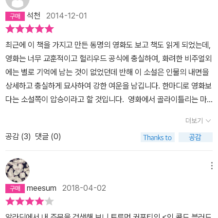
두고 그런 생각은 추호도 하지 않았네. 그런 생각 없이도 사람을 사랑
서는 쉽게 상상이 되지 않지만, 배우의 이력을 보면 먼로 쪽이 홀리에
석천
2014-12-01
할 수 있지. 사랑하면서도 낯선 사이로 남을 수 있어. 친구이면서 낯선
더 가깝긴 했다. 하지만 결국 역할을 차지한 것은 오드리 헵번이었고
사람.'] P.18이 책은 작가이자 화자인 '나'가 아프리카에서 찍은 사진
영화의 관점에서 보면 그 이유는 익히 짐작할 수 있다. 영화의 홀리는
최근에 이 책을 가지고 만든 동명의 영화도 보고 책도 읽게 되었는데,
을 보고 십여년 전에 뉴욕을 떠난 '홀리 골라이틀리'를 떠올리면서 시
소설이나 현실의 수많은 ‘홀리’보다는 더 순수하면서도 이상에 가득
영화는 너무 교훈적이고 헐리우드 공식에 충실하여, 화려한 비주얼외
작한다. 내가 그녀를 만났을 때 그녀의 나이는 열아홉살이었다. 그리
찬 인물이었기 때문이다. 빈틈없는 문장과 유머, 삶의 공허를 감지하
에는 별로 기억에 남는 것이 없었던데 반해 이 소설은 인물의 내면을
고 그녀는 너무나 자유로운 영혼이었다. 히피와 비슷한 느낌?[언뜻
는 예리한 통찰력 화려한 도시 뉴욕을 가장 스타일리시하게 그린 소
상세하고 충실하게 묘사하여 강한 여운을 남깁니다. 한마디로 영화보
보기에는 보통의 원시 목각과 닮았다. 하지만 원시 조각은 아니었다.
설 커포티의 문학 인생에 새로운 전기를 마련해준 작품 《티파니에서
다는 소설쪽이 압승이라고 할 것입니다. 영화에서 골라이틀리는 마
여기 있는 이 조각은 홀리 골라이틀리를 빼닮았기 때문이었다. 적어
아침을》은 1958년 봄, 랜덤 하우스에서 출판되었다. 두 번째 장편인
지막에 브라질에 가는 것을 포기하고 남자주인공과 같이 뉴욕에 남는
도 검은색 물체가 사람을 닮을 수 있는 한계에서는 최대로 닮았다.]
《풀잎 하프》가 출간된 지 7년이 지난 해였고, 그 시간만큼 내용과 문
더보기
다는 해피엔딩으로 끝나는데, 사실 골라이틀리의 평소의 행동 허영심
P.14매력적인 그녀는 다양한 사람들을 만나고 그들 대부분은 그녀에
체 면에서 변화를 보였다. 퓰리처상 수상 작가인 노먼 메일러는 이 소
공감 (
3
)
댓글 (0)
에 들떠서 무계획적이고, 남자에 의존만하는 사람으로 묘사되는데,
게 호감을 갖는다. 연애인 매니저, 재벌, 심지어 감옥에 갖혀있는 죄수
설을 보고 “커포티는 우리 세대 작가 중 가장 완벽한 작가다. 그는 한
남자 주인공을 만나서 현실을 직시하고 있는 그대로를 받아들여 가난
까지도. 그녀는 배우로 성공할 수도 있었고 재벌집 부인이 될 수도 있
단어 한 단어 엮어 리듬감 있는 가장 뛰어난 문장을 쓴다. 나는 《티파
한 남자와의 사랑을 선택한다는 것이 매우 비현실적으로 보입니다.
메뉴
었지만 안락한 생활 대신 술집과 사교계를 전전하며 그들에게 돈을
니에서 아침을》에서 단 두 단어도 바꾸지 못하겠다”라고 했다는 일화
즉, 영화는 사랑을 통해서 철없는 여자가 세상물정을 알고 삶을 그대
받고 생활한다. 여왕벌처럼 군림한다. 그리고 내가 사는 허름한 아파
meesum
2018-04-02
는 유명하다. 이 소설의 일본어판 번역자인 무라카미 하루키 역시 역
로 받아들이는 성숙한 사람으로 거듭나는 '성장'을 강조한 것으로 보
트 윗집에서 지낸다. [난들 부자고 유명해지는 게 싫겠어요? 그것도
자 후기에서 커포티의 문장을 극찬하며 “날카로우면서도 전혀 낭비
이는데, 이러한 교훈적이고 순진한 구성은 원작에서 의도했던 대도시
내 계획에 있답니다. 언젠가는 거기까지 이르도록 노력할 거고요. 하
라곤 찾아볼 수 없는 문장력에 매번 감탄하고 말았다. 몇 번을 다시 읽
알라딘에서 내 주문을 검색해 보니 트루먼 커포티의 <인 콜드 블러드