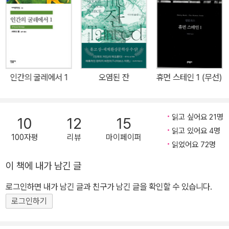
과 약물 중독으로 사망할 때까지 새로운 작품은 출간하지 못했다. 그
한 유년 시절의 경험이 녹아든 자전소설 《풀잎 하프》, 퓰리처상 수상
후 30여 년이 지난 2014년 뉴욕공립도서관에서 커포티의 10대 시
작가 노먼 메일러로부터 “우리 세대 가장 완벽한 작가”라는 찬사를
절 단편들이 발견되면서 미국 문단이 들썩였다. 이 작품들은 《내가 그
받은 《티파니에서 아침을》, “20세기 소설의 지형도를 바꾼” 《인 콜
대를 잊으면:트루먼 커포티 미발표 초기 소설집》(2015)으로 출간,
드 블러드》, 문체의 대가 커포티의 진면목을 느낄 수 있는 단편 전집
훗날 꽃피는 커포티 문학의 모든 원형과 함께 어린 천재 작가가 어떻
《차가운 벽》(2012년 처음으로 공개된 미발표 유작 <요트 여행> 수
게 자신의 재능을 수련했는지 목도할 수 있는 작품집으로 사랑받고
인간의 굴레에서 1
오염된 잔
휴먼 스테인 1 (무선)
록)까지, 오직 커포티만이 가능한 아름답고 고독한 소설 세계를 온전
있다.
히 만날 수 있는 국내 유일의 선집이다. 헤밍웨이와 함께 전후 미국 문
단을 대표하는 작가 커포티는 천재적인 글솜씨와 타고난 스타성으로
읽고 싶어요 21명
10
12
15
데뷔 때부터 평단과 대중을 단번에 사로잡았을 뿐 아니라 40대에 이
읽고 있어요 4명
100자평
리뷰
마이페이퍼
미 자신의 작품만으로 백만장자에 오른 몇 안 되는 스타 작가 중 하나
읽었어요 72명
였다. 부모에게 버림받았던 불우한 어린 시절의 경험과 남다른 성 정
이 책에 내가 남긴 글
체성에 대한 불안과 고독을 일찍이 글쓰기를 통해 위로받았던 커포티
는 10대 때 집필한 작품 중 하나인 단편 <미리엄>이 처음 잡지에 실
로그인하면 내가 남긴 글과 친구가 남긴 글을 확인할 수 있습니다.
리면서 작가로 등단했다. 그의 나이 불과 스물한 살이었지만, 미국 문
로그인하기
단은 범상치 않은 그의 재능에 주목했고 3년 뒤 첫 장편이 발표되자
“윌리엄 포크너와 에드거 앨런 포를 잇는 후계자”의 자리를 내어주는