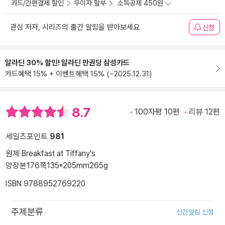
카드/간편결제 할인
무이자 할부
소득공제 450원
관심 저자, 시리즈의 출간 알림을 받아보세요
신청
알라딘 30% 할인! 알라딘 만권당 삼성카드
카드혜택 15% + 이벤트혜택 15% (~2025.12.31)
8.7
100자평 10편
리뷰 12편
세일즈포인트
981
원제 Breakfast at Tiffany's
양장본
176쪽
135*205mm
265g
ISBN 9788952769220
주제분류
신간알림 신청