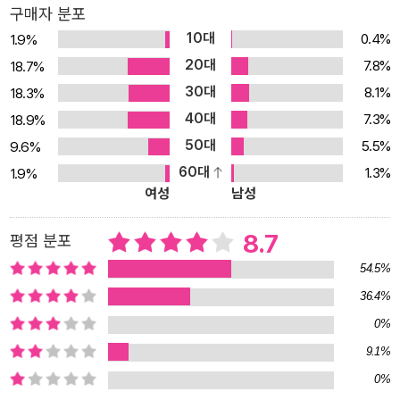
구매자 분포
데 주저하지 않았다. 대중 역시 “병적인 아름다움”을 품은 젊은 천재
10대
0.4%
1.9%
작가의 등장을 기꺼이 환영했다. 당대의 예술가들 또한 커포티와 교
20대
7.8%
18.7%
류하며 예술적 영감을 주고받았는데, 그 대표적 인물이 바로 앤디 워
30대
8.1%
18.3%
홀과 메릴린 먼로다. 워홀의 첫 개인전 제목이 <트루먼 커포티의 글
40대
7.3%
18.9%
에 바탕을 둔 열다섯 점의 드로잉>이라는 것은 잘 알려진 사실이며,
50대
먼로와 함께했던 짧은 오후를 되살려낸 커포티의 에세이 <아름다운
5.5%
9.6%
아이>는 (자신과 비슷한 유년기를 가진, 그리고 결국 비슷한 죽음을
60대
1.3%
1.9%
여성
남성
맞은) 먼로의 삶과 내면을 이해한 탁월한 글로 지금까지도 널리 회자
되고 있다. 무라카미 하루키 역시 여러 글과 인터뷰를 통해 커포티에
8.7
평점 분포
게 받은 영향을 숨기지 않았는데, 하루키가 커포티의 문장을 전범으
54.5%
로 삼아 습작했다는 이야기와, 하루키의 <바람의 노래를 들어라>가
커포티의 단편 <마지막 문을 닫아라>에 영감을 받아 쓴 작품이라는
36.4%
일화는 세대를 넘어선 고전의 힘을 엿볼 수 있는 대목이다. 보잘것없
0%
는 출생, 고독했던 유년 시절, 천부적 재능으로 작가 인생의 정점까지
9.1%
오른 성공, 그리고 희대의 걸작이라는 마지막 작품 이후에 찾아온 전
0%
락과 허망한 죽음…… 165센티미터에 채 못 미치는 작은 키에 가늘고