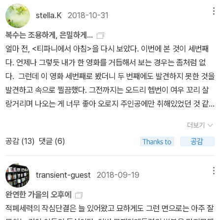
졌다니. 영화에서는 오드리 헵번이 홀리를 연기했지만 소설 속 홀리
stella.K
2018-10-31
메뉴
는 오드리 헵번과는 약간 이미지가 다르다. 내 상상 속 홀리는 좀더 야
복수는 조용하게, 은밀하게...
생마 느낌이다.【여자는 혼자가 아니었다. 뒤에 따라오는 한 남자가 있
얼마 전, <티파니에서 아침>을 다시 보았다. 이번에 본 것이 세번째
었다. 여자의 엉덩이를 움켜쥔 통통한 손은 약간 부적절해 보였다. 도
다. 언제나 그렇듯 내가 한 영화를 거듭해서 보는 경우는 좀처럼 없
덕적인 면이 아니라, 미적인 면에서. 그는 키가 작고 몸통이 거대했으
다. 그런데 이 영화 세번째로 봤더니 두 번째에도 발견하지 못한 것을
며 햇볕에 탔고 포마드를 발랐다. 몸을 감싼 핀스트라이프 정장 옷깃
발견하고 속으로 찔끔했다. 그전까지는 오드리 헵번이 여우 꼬리 살
에 꽃은 카네이션은 시들시들했다.】홀리의 엉덩이에 어떤 남자가 손
랑거리며 나오는 게 너무 좋아 오로지 주인공에만 취해있었던 것 같
을 얹는 것을 보고서 도덕적인 면이 아니라 미적인 면에서 부적절해
다. 나도 같은 여자지만 오드리 헵번을 좋아하지 않기란 쉽지 않다. 얼
보였다는 문장 보고 빵 터졌다ㅋㅋㅋㅋㅋ. 주인공은 홀리를 좋아하는
더보기
마나 사랑스러운지, 영화속에서 얼마나 빛나보이던지. 그것은 오프닝
것일까 아닐까 헷갈리는 부분들이 많다. 여러가지 정황을 봤을 때 홀
공감 (
13
)
댓글 (6)
씬에서부터 강력하게 사로잡는다. 검정 이브닝 드레스를 입은 그녀
리를 여자로 좋아하는 것 같지는 않은데, 홀리를 보지 못하는 나날 동
가 한 손엔 커피를, 한 손엔 도넛을 들고 귀금속 상점인 티파니를 배회
안 분개심까지 느꼈다는 걸 보니 도대체 홀리라는 사람의 매력이 어
하는 장면이란...! 난 바로 이 첫 장면에서부터 사로잡혀 영화속 홀리
디까지인지 가늠이 되질 않는다.【하루하루 지나면서는 그녀에게 어떤
transient-guest
2018-09-19
메뉴
로 분한 오드리 헵번이 맡은 역할이 뭔지, 그녀의 상대역인 폴은 어떤
얼토당토않은 분개심까지 느꼈다. 절친한 친구에게 무시당하는 기분
완연한 가을의 오후에
캐릭터인지 알지 못했던 것이다. 폴 역을 맡은 젊은 날의 조지 페퍼드
이었다. 심란한 외로움이 내 삶에 들어왔지만 더 오래 알고 지낸 친구
적폐세력의 작심단결은 늘 있어왔고 묘하게도 그런 면으로는 아주 잘
는 또 오죽 잘 생겼던가. 브레드 피트가 있기 한 세대 전에 이 배우
들에 대한 갈망으로 이어지지는 않았다. 이제 그들은 소금도 없고, 설