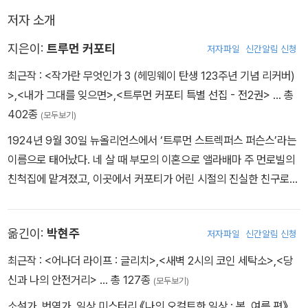
든 이웃의 초인종을 눌러 깨우는 홀리였기에 나 역시 어느 새벽 그렇
저자 소개
게 그녀를 알게 된다. 홀리는 낮에 자고 밤에 나가는 생활을 하는 듯했
고 가끔 복도나 거리에서 마주쳐도 늘 검은 선글라스를 끼고 있었지
지은이:
트루먼 커포티
저자파일
신간알림 신청
만, 가끔 볕이 좋은 날에는 창가에 걸터앉아 기타를 뚱땅거리며 노래
최근작 :
<작가란 무엇인가 3 (헤밍웨이 탄생 123주년 기념 리커버)
도 불렀다. 청소년기의 남자아이처럼 허스키한 목소리로 곧잘 노래를
>
,
<내가 그대를 잊으면>
,
<트루먼 커포티 특별 선집 - 전2권>
… 총
했고 그 소리가 들려오면 나는 위층 창가에 기대 노래를 들었다. 그러
402종
(모두보기)
던 어느 날, 홀리는 술 취한 손님을 피하려고 화재 비상구를 통해 갑작
1924년 9월 30일 뉴올리언스에서 ‘트루먼 스트렉퍼스 퍼슨스’라는
스레 내 집에 침입하고, 나는 그렇게 그녀와 친구가 되었다. 무엇에도
이름으로 태어났다. 네 살 때 부모의 이혼으로 앨라배마 주 먼로빌의
거리낄 것 없이 이야기하면서도 개인사에 관련된 질문을 할 때면 콧
친척집에 맡겨졌고, 이곳에서 커포티가 어린 시절의 진실한 친구로
잔등을 긁으며 화제를 돌려버리는 알 수 없는 여인이었지만, 나는 조
표현하는 사촌 ‘숙’과 소꿉친구 ‘하퍼 리’(《앵무새 죽이기》의 작가)를
금씩 홀리에 대해 특별한 우정을 느끼게 된다. 확실한 수입이라고는
만났다. 아홉 살 무렵 쿠바인 사업가인 새아버지의 성을 따라 ‘트루먼
일주일에 한 번 싱싱 교도소를 방문해서 샐리 토마토라는 마약 거래
옮긴이:
박현주
저자파일
신간알림 신청
커포티’라는 이름을 가지게 되었다. 고등학교 때 문예지 《뉴요커》에
단의 거물에게 ‘기상 예보’를 전달받는 역할로 받는 100달러가 전부
서 사환으로 일하며 본격적으로 소설을 쓰기 시작했으나, 사소한 실
면서도 내 생일에 터무니없이 비싼 새장을 선물해주고, 그러면서도
최근작 :
<어나더 라이프 : 글리치>
,
<새벽 2시의 코인 세탁소>
,
<당
수로 시인 로버트 프로스트의 심기를 건드려 해고당했다. 그러나 몇
그 안에 살아 있는 것은 절대 넣지 말아달라고 부탁하는 홀리. 하지만
신과 나의 안전거리>
… 총 127종
(모두보기)
달 뒤 단편 <미리엄>이 잡지 《마드무아젤》에 실리고 이후 다른 작품
스카프처럼 언제나 가볍게 세상을 떠도는 홀리는 오래 내 곁에 머물
소설가, 번역가. 일상 미스터리 《나의 오컬트한 일상 : 봄, 여름 편》