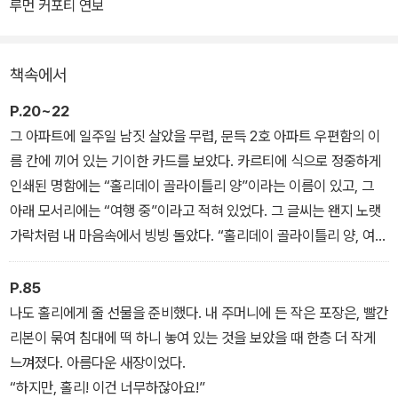
이걸’로 살아가는 홀리 골라이틀리. 미국 문학사상 가장 무모하고 매
루먼 커포티 연보
력적이며 쓸쓸한 여주인공, 홀리 골라이틀리를 탄생시킨 작품이다.
책속에서
P.20~22
그 아파트에 일주일 남짓 살았을 무렵, 문득 2호 아파트 우편함의 이
름 칸에 끼어 있는 기이한 카드를 보았다. 카르티에 식으로 정중하게
인쇄된 명함에는 “홀리데이 골라이틀리 양”이라는 이름이 있고, 그
아래 모서리에는 “여행 중”이라고 적혀 있었다. 그 글씨는 왠지 노랫
가락처럼 내 마음속에서 빙빙 돌았다. “홀리데이 골라이틀리 양, 여행
중.” [......] 나는 복도로 나가 눈에 뜨이지 않을 정도로만 난간 밖으로
몸을 내밀었다. 여자는 아직도 계단에 서 있었다. 이제는 계단참에 다
P.85
올라, 소년처럼 짧고 색깔이 뒤섞인 머리카락이 보였다. 간간이 섞인
나도 홀리에게 줄 선물을 준비했다. 내 주머니에 든 작은 포장은, 빨간
황갈색 머리카락, 알비노처럼 하얀 금발과 노란 머리채가 복도 불빛
리본이 묶여 침대에 떡 하니 놓여 있는 것을 보았을 때 한층 더 작게
에 비쳤다. 여름에 가까운 따뜻한 저녁이었고, 여자는 날씬하고 시원
느껴졌다. 아름다운 새장이었다.
한 검은 드레스에 검은 샌들을 신었으며, 진주 초커를 걸고 있었다. 세
“하지만, 홀리! 이건 너무하잖아요!”