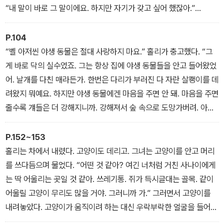
련되게 마른 몸매였지만 아침 식사용 시리얼처럼 건강하고 비누와 레
“내 말이 바로 그 말이에요. 하지만 자기가 갖고 싶어 했잖아.”
몬처럼 청결한 분위기를 풍겼으며, 거친 분홍빛이 뺨을 짙게 물들였
“돈이 얼만데! 자그마치 350달러야!”
다. 커다란 입에 위로 들린 코. 검은 선글라스가 눈을 가렸다. 유아기
홀리는 어깨를 으쓱했다. “화장실에 몇 번만 더 갔다 오면 되는걸. 하
P.104
를 넘어선 얼굴이었지만 아직 어른 여성의 이편으로 넘어왔다 할 수
지만 내게 약속해요. 살아 있는 건 결코 그 안에 넣지 않겠다고 약속해
“벨 아저씬 야생 동물은 절대 사랑하지 마요.” 홀리가 충고했다. “그
는 없었다. 나는 여자가 열여섯에서 서른 사이 어디쯤이리라고 짐작
요.”
게 바로 닥의 실수였죠. 그는 항상 집에 야생 동물들을 안고 들어왔었
했다. 나중에 알게 된 사실이지만 열아홉 살 생일이 고작 두 달밖에 남
나는 홀리에게 입을 맞추려 했지만, 홀리가 한 손으로 막았다. “나도
어. 날개를 다친 매라든가. 한번은 다리가 부러진 다 자란 살쾡이를 데
지 않았을 때였다.
줘요.” 홀리는 주머니 속에 불룩한 것을 톡톡 두드렸다.
려왔지 뭐예요. 하지만 야생 동물에겐 마음을 주면 안 돼. 마음을 주면
“약소할까 걱정되네요.” 나는 말했고, 실제로 약소했다. 성 크리스토
줄수록 걔들은 더 강해지니까. 강해져서 숲 속으로 도망가버려. 아니
퍼의 메달이었다. 하지만 적어도 티파니에서 산 것이었다.
면 나무 위로 날아가든가. 그다음에는 더 큰 나무로 날아오를 거고. 그
다음에는 저 하늘로. 그렇게 끝나는 거예요, 아저씨. 야생 동물을 사랑
P.152~153
하게 되면. 나중에는 결국 하늘만 바라보며 끝.”
홀리는 차에서 내렸다. 고양이도 데리고. 그녀는 고양이를 안고 머리
“얘, 취했군.” 조 벨이 내게 알렸다.
를 쓰다듬으며 물었다. “어떤 것 같아? 여긴 너처럼 거친 사나이에게
는 딱 어울리는 곳일 것 같아. 쓰레기통. 쥐가 득시글대는 골목. 같이
어울릴 고양이 무리도 많을 거야. 그러니까 가.” 그러면서 고양이를
내려놓았다. 고양이가 움직이려 하는 대신 우락부락한 얼굴을 들어
노란 해적 눈으로 질문을 던지자, 홀리는 한 발을 굴렀다. “가버리라