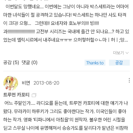
어느 날, 그간 잠들어있던 이 실험실이 다시 깨어나 주입된 그 목표를
의 에세이가 실렸다고 하니 왠지 공짜로 책 한 권 더 얻은 느낌이랄
꼈다.
의 사랑>을 완독한 전력이 있었다. 이거야 말로 19금의 끝판왕이라
걸리겠어. 착한 척하는 건 아니에요. 그저 현실적인 거지. 암에 걸리면
이번달도 망했네요... 이번에는 그냥이 아니라 박스세트라는 어마어
니라 심지어 나보다 더 가난한 남자들이 내 연애상대의 대부분을 이
위한 실험을 재개하려고 하는데, 이때 딱 맞춰 그곳을 지나던 D와 마
까? 같이 간 지인에게 사라고 부추겨 결국은 사게 했다. 근래 단발머
고 할 수도 있고, 당시 국어 선생님도 읽기를 허락한 소설이다. 그렇다
죽을지고 모르지. 하지만 다르게 살면 확실히 죽어버릴거야. 아 그만
마한 녀석들이 절 공격하고 있습니다! 박스세트는 하나만 사도 타격
루었다. 물론, 나도 알고 있다. 남들이 알아줄 만한 직업이라고 해서
주치는 것으로 본격적인 이야기가 펼쳐진다. 언제 읽어도 늘 즐거운
리님과 나눈 댓글 중에 그녀의 소설이 살짝 어려운 것은 인정해야했
면 <만딩고>도 당연히 가능하지 않았을까 생각했던 것이다. 좀 억울
해요, 기타 좀 갖다줘요. 완벽한 포르투칼어로 파두 한 곡 불러줄테
이 크다! 으헝... 그런데!! 요네자와 호노부의!!! 빙!!!!
그 사람이 다른 사람보다 월등히 더 나은건 아니라는 사실을. 실제로
이야기인데, 서부시대와 드라큘라로 모티비를 잡고 상상력을 제대로
으니 지인에게 소설은 적극적으로 권하지 않았다^^: 장은진 소설가
했지만 조용히 물러나는 수 밖에. 뭐라고 설득할 수가 없었던 것이
니.' 첫 메모로 삼기에 좋다고 생각했었다. 연말에 좋은 책 읽어서 가
과!!!!!!!!!!!!!!!!!!!!!!! 고전부 시리즈는 국내에 출간 안 되나요...? 하고 있
그런 직업을 가진채, 더 좋은 학벌 더 높은 연봉을 받고 썩을놈이란 욕
펼치기 위해 대충 250세기 정도의 지구로 시공간을 설정한 건 언제
님의 책 [앨리스의 생활방식]을 우연히 발견하게 되어 구매했다. 그리
다. 그런데 바로 며칠 전, 영화 <티파니에서 아침을> 보면서 새삼 이
만히 앉아있는데도 엉덩이가 들썩거렸다. 무거운 엉덩이를 들썩이
었는데 엘릭시르에서 내주네요ㅠㅠㅠ 으허헣허헐ㅇㄴ마ㅣ허ㅣ;망러
을 들어먹을 만한 사람들을 보기도 했었고. 직업과 돈이 더 나은 사람
봐도 정말 천재적이라고 생각할 수밖에 없다. 어느 즈음엔가 알 수 없
고 오늘부터 읽고 있다. 작가님의 첫 장편소설이라는데 왠지 풋풋함
영화가 나에겐 효자였다는 걸 알았다. 난 분명 이 영화를 아버지와 함
게 한 건 내 심장이었고, 심장을 일상적이지 않게 만든 건 주인공홀리
히ㅏ;ㅓㄴㅇ마ㅣㅓㅏㅓㅁㅇㄴ;ㅣㅏ허마ㅣ;얼;ㅣ나어ㅏㅣ 빙과라
이란 걸 보장하진 않는다는 걸 그 누구보다 더 잘 알고 있다. 그들이
는 이유로 대다수의 귀족들이 사라지고 만 지구엔 살아남은 인류와
이 느껴진다. 빨리 다 읽고 나서 느낌을 정리해보고 싶다. 책을 읽기
더보기
께 봤다. 그런 캐릭터가 저변에 깔려 있고 그게 조금이라도 수면위로
의 한 마디 한 마디... 아니 트루먼 커포티의 군더더기 없는 문장들이
니... [빙과]라니! 고전부 시리즈라니! 스릉흡느드 증믈....^^^ 고전부
더 많이 배우고 더 유식하고 더 돈이 많다해도, 예의 바른것과 거리가
온갖 잡다한 오컬트적인 괴생명체가 곳곳에 남아있는 귀족들과 함께
전에는 저 표지가 썩 맘에 들지 않았는데 읽으면서 보니 참 맘에 든다.
공감 (
5
)
댓글 (0)
툭하고 삐져 나왔더라면 아버지는 내가 그 영화를 보기를 불허했을
었다. 타이핑처럼 반듯한 글자를 쓸 수 있다면 좋으련만......
시리즈가 두 권이나 연달아 나옵니돠.. 으헣... [바보의 엔드 크레디
멀 수도, 매너 따위는 키우지 않을 수도, 발기가 안되거나 1.5초만에
살아간다는 이 기묘한 설정은 키쿠치 히데유키만이 만들어 낼 수 있
책의 표지는 책을 읽기 전에는 함부로 논하는 것이 아니라는 생각을
것이다. 그런데 교묘하게도 그런 것을 완벽히 감추고 15세 관람가로
트]. 마그리트의 그림과 함께하는 [밀란 쿤데라 전집]이 완간이 되었
사정할 수도, 폭력을 휘두르는 개같은 놈일 수도 있다는 것을 안다. 내
는 innovation이 아닌가 싶다. 끝없이 이어지는 스쳐지나가는 이 길
뒤늦게 해 본다. 인문서로 야심차게 계획한 책 두 권을 구입했다.
둔갑시켜 부녀가 함께 볼 수 있게 해줬으니 이 영화가 아버지에게 대
다네요? 으흠.... 박스세트도 나왔네요. 그러나 쿤데라는 제대로 읽어
가 사귀는 남자가 잘났다고해서 내가 잘났다는 걸 보장하지는 않는다
비연
2013-08-20
메뉴
손의 모험은 이제 잘해야 일년에 한두 번 정도 만날 수 있어 많이 아쉽
사랑하는 심보선 시인의 책이라 [그을린 예술]을 패밀리세일에서 구
신 복수해 준 셈이라는 걸 알았다. 알디시피 이 영화는 트루먼 커포
본 게 없어서 그냥 일단 패스하고, 대신 이번에 한정판매한다는 [밀
는 것도 역시 알고 있다. 그러나 안다고 해서 언제나 받아들일 수 있는
다. 비록 하루의 출장이었지만 반년 만에 비행기를 타고 어디론가
입한 것이 미안한 마음이 들기도 했는데 열심히 읽어야겠다. 사실 나
트루먼 카포티
티의 원작을 영화화 했다. 이 책은 2013년이 되서야 나왔다. 영화에
란 쿤데라 읽기]로 차라리 워밍업을...?이라는 생각도 드는군요.. 껄
건 아니다. 가끔 나는 지독하게 신세한탄을 하고야만다. 구석에 쭈그
간다는 사실에 들떠 챙겨 읽은 책이다. 비행기를 기다리면서 일부러
는 바디우도 베케트도 잘 모르는데 트위터에서 많이 접하다보니 마치
어느 주말인가.... 라디오를 듣는데, 트루먼 카포티에 대한 얘기가 나
비하면 한참 늦은 출판인데 만일 그 시절에 나왔다면 아버지는 또 읽
껄... 아이작 아시모프의 [파운데이션] 시리즈도 박스셋으로 나왔습
리고 앉아 그런 사람들을 마냥 부러운 시샘의 눈으로 바라보게 되는
일찍 security checkpoint를 넘어가서 탑승구근처의 bar에 앉아서
아는 사람 같아졌다. 읽어나 보고 안다는 착각을 하길 바라는 마음에
왔다. 무라카미 하루키가 그리도 좋아한다는 작가. 미국인들이 좋아
기를 반대하셨을까? 어쨌든 복수는 그렇게 조용하고 은밀하게 하는
니다... 10월달은 이녀석때문에 거덜날듯...^^ 예판 언제까지죠? 북펀
것이다. 나는 왜, 얼굴이 특출나게 예뻐서 버스정류장에서 저기요, 시
맥주를 마시며 여행의 즐거움에 취할 수 있었다. 책은 대략 세번째 읽
구입하고자 했다. [베케트에 대하여] 나도 알고 싶소! 작년 패밀리
하는 작가. 영화 '티파니에서 아침을'의 원작자. 불우한 어린 시절을
것이다. 그것도 감독이 대신 해 준 거나 다름없으니 고맙다고 해야하
드 들어놓은 거 다시 돌려받으면 사고싶은데.ㅠㅠㅠ 사실 그냥 꽂아
간 있으면 차 한잔 하실래요, 라고 말을 거는 남자도 없고, 나는 왜, 하
는 것 같고 여전히 멋진 말들이 몇 개 있어 줄을 치기는 했으나 이 분
세일에서 구입한 [검은책]을 읽고 좋아진 파묵을 그 해 [소설과 소설
딛고 스무살 나이에 유명해져서 승승가도를 달리다가 말년은 비참하
는 걸까? '그렇게 못 보고 ,못 읽게해도 다 본다구요!' 옛날이나 지금
놓아도 좋지만 굳이 박스 세트가 나오면 박스에 꽂아서 모아두고 싶
늘 높은줄 모르는 연봉을 가진 남자들과 사귀게 되지 않는걸까. 왜 내