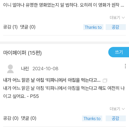
이니 얼마나 유명한 영화였는지 알 법하다. 오히려 이 영화가 원작 소
을' 볼 수 있을까?['나 너무 두려워요. 친구. 그래, 드디어. 이런 식으
록했다. 속설에 따르면, 《하퍼스 바자》가 이 작품을 거부한 이유는 첫
설이 있으며, 작가가 <인 콜드 블러드>의 트루먼 커포티라는 걸 알고
로 영원히 계속될 수도 있으니까. 내던져버리고 나서야 비로소 그게
째, 성적인 내용과 욕설 때문이며, 둘째는 잡지사의 주요 광고주였던
더보기
서 놀랐을 정도였다. <인 콜드 블러드>와 <티파니에서 아침을>...?
내 것이라는 걸 알게 되는 거야. 심술굿은 빨강, 그건 아무것도 아니었
티파니의 심기를 거스를까 두려워했기 때문이라고 전해진다. 당시 이
공감 (
1
)
댓글 (0)
잘 매칭이 되지 않지만 받아들여야 한다.이 소설의 줄거리는 어떻게
어.] P.154그녀가 어디에 있든 언젠가는 자신이 있어야 할 자리를 찾
사실을 전해들은 커포티는 일소하며 “조만간 티파니는 내 책을 매장
보면 단순하다. 주인공은 십여 년 전 홀리 골라이틀리라는 여인을 알
기를 바래본다. 그녀의 고양이가 결국 자신의 안식처를 찾은것처럼.
의 쇼윈도에 장식하게 될 것”이라고 말했다는데, 티파니가 진짜로 이
고 지냈다. 그녀와 연락이 끊긴지 오래지만 어떤 계기로 인해 그녀에
[그는 따뜻해 보이는 방안 창문에 앉아 있었다. 나는 고양이의 이름이
책을 쇼윈도에 장식했는지는 모르겠지만, 소설 《티파니에서 아침을》
쓰기
마이페이퍼 (15편)
대한 기억이 되살아난다. 이 소설에서 두드러지는 것은 커포티의 인
무얼까 궁금했다. 이제는 분명히이름이 생겼을 테니까. 분명히 어딘
이 결과적으로 티파니에 큰 홍보가 된 사실은 의심할 여지가 없을 것
물 묘사이다. 주인공 ‘나’가 홀리를 처음 봤을 때 나오는 이런 문장들
가 자기가 속할 수 있는 자리에 다다랐을 테니까. 아프리카 오두막이
이다.
나린
2024-10-08
메뉴
이 너무 좋다.【여름에 가까운 따뜻한 저녁이었고, 여자는 날씬하고 시
든 어디든, 이젠 홀리도 그런 자리를 찾았기를 바랄 뿐.] P.157
원한 검은 드레스에 검은 샌들을 신었으며, 진주 초커를 걸고 있었다.
내가 어느 맑은 날 아침 ‘티파니에서 아침을 먹는다고...
세련되게 마른 몸매였지만 아침 식사용 시리얼처럼 건강하고 비누와
내가 어느 맑은 날 아침 ‘티파니에서 아침을 먹는다고 해도 여전히 나
레몬처럼 청결한 분위기를 풍겼으며, 거친 분홍빛이 뺨을 짙게 물들
이고 싶어요. - P55
였다. 커다란 입에 위로 들린 코. 검은 선글라스가 눈을 가렸다. 유아
더보기
기를 넘어선 얼굴이었지만 아직 어른 여성의 이편으로 넘어왔다 할
수는 없었다. 나는 여자가 열여섯에서 서른 사이 어디쯤이리라고 짐
공감 (
0
)
댓글 (0)
작했다.】시리얼처럼 건강하고, 비누와 레몬처럼 청결한 분위기를 가