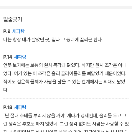
고 했잖아!” 고양이는 홀리의 발에 몸을 비볐다. “꺼져버리라고!” 홀
리는 고함을 지르며 차에 도로 올라타더니 문을 쾅 닫았다. “가요.” 그
밑줄긋기
녀는 기사에게 말했다. “가요, 가요.”
나는 얼이 나갔다. “참, 당신 정말이었어. 정말 나쁜 년이었어.”
P.9
새파랑
한 블록 정도 갔을 때 그녀가 대답했다. “말했잖아요. 우리는 어느 날
나는 항상 내가 살았던 곳, 집과 그 동네에 끌리곤 한다.
강가에서 만난 것뿐이라고. 그게 다야. 독립적으로 사는 존재. 우리 둘
다 그래요. 우리는 절대로 서로에게 어떤 약속도 한 적 없어. 절대
P.14
새파랑
로…….” 그녀의 목소리가 잦아들었다. 경련, 병자 같은 창백한 기운이
언뜻 보기에는 보통의 원시 목각과 닮았다. 하지만 원시 조각은 아니
얼굴을 덮쳤다. 차는 신호등 앞에 서 있었다. 그때 홀리는 문을 열더니
었다. 여기 있는 이 조각은 홀리 골라이틀리를 빼닮았기 때문이었다.
거리를 뛰어 내려갔다. 나도 그 뒤를 따랐다.
적어도 검은색 물체가 사람을 닮을 수 있는 한계에서는 최대로 닮았
다.
P.18
새파랑
˝난 절대 추태를 부리지 않을 거야. 게다가 맹세컨대, 홀리를 두고 그
런 생각은 추호도 하지 않았네. 그런 생각 없이도 사람을 사랑할 수 있
지. 사랑하면서도 낯선 사이로 남을 수 있어. 친구이면서 낯선 사람.˝