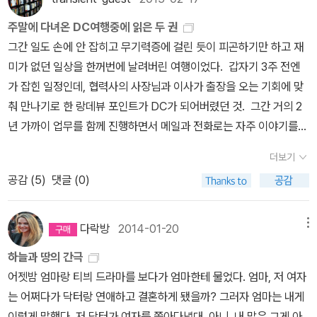
었다. 인류의 역사에서 보면 거의 찰나간에 가까울 어떤 시점부터 하
했다. 그리고 그건 어느 날 갑자기 생겼던 것이 아니다. 내가 초등학
작가인 소설을 좋아한다. 주인공의 삶에 작가 자신의 삶이 그대로 투
늘을 관측하기 시작하면서 신앙과 신화의 대상으로써의 하늘은 그 의
주말에 다녀온 DC여행중에 읽은 두 권
교 6학년 땐가? 알렉스 헤일리 원작의 TV 시리즈 <뿌리>를 봤기 때
영되어도 전혀 어색하지 않기 때문이다. 그런 의미에서 서머싯 몸이
미가 많이 퇴색되었지만 여전히 밤은 그 고요함, 무엇보다 낮의 빛과
그간 일도 손에 안 잡히고 무기력증에 걸린 듯이 피곤하기만 하고 재
문이기도 하다. 난 그때도 마침 번역되어 나온 원작을 사다 읽긴했지
쓴 <어셴든, 영국 정보부 요원>도 재미있게 읽었다. 여기서는 주인공
는 다른 색색의 빛남으로 멋진 분위기를 만들어낸다. '모르그가의 살
미가 없던 일상을 한꺼번에 날려버린 여행이었다. 갑자기 3주 전엔
만 읽는데는 성공하지 못했다. 그 원인이 어디에 있는지는 나도 잘 모
이 작가이자 스파이다. 다시 커포티의 책으로 돌아와서, 홀리는 자기
인'에서 오귀스트 뒤팽과 화자가 밤분위기를 이어가기 위해 을씨년스
가 잡힌 일정인데, 협력사의 사장님과 이사가 출장을 오는 기회에 맞
르겠다. 책이 영화만큼 감동스럽지가 않은 건지, 아니면 그것을 읽기
자신을 하늘을 바라보며 사는 사람이 아니라 하늘에 사는 사람이라고
러운 곳의 고택을 빌려 두터운 커튼으로 빛을 차단하고 곳곳에 밝힌
춰 만나기로 한 랑데뷰 포인트가 DC가 되어버렸던 것. 그간 거의 2
엔 내가 아직 어렸던 건지, 아니면 번역에 문제가 있었던 건지. 지금
말한다. 소위 말하는 방랑벽과 역마살의 끝판왕인 캐릭터다.【'하늘을
촛불로 낮을 밤으로 만드는 장면이 있는데 그야말로 밤의 홀림의 극
년 가까이 업무를 함께 진행하면서 메일과 전화로는 자주 이야기를
은 상하 권으로 나왔지만 처음 나왔을 당시는 세 권으로 케이스에 담
바라보는 편이 하늘에 사는 것보다는 더 좋답니다. 무척 공허한 곳이
치를 보여준다고 생각한다. 천체물리학자인 저자는 과학자이지만 그
나눴지만 만나는 건 처음이었는데, 다행히 좋은 인상을 남길 수 있었
겨져 나왔었다. 그때 번역자가 누구였는지 모르겠다. 안정효 번역자
에요. 무척 흐릿하고. 천둥이 치면 다들 사라지는 그런 나라일 뿐이
더보기
충만한 감성을 적절한 이성의 길잡이를 통해 천체관측을 위한 하루,
던 것 같다. 내가 원래 같은 나이 또래의 여자들한테는 그런 소리를
였다면 나쁘지 않았을 텐데 그가 최초의 번역자였을까엔 의문이 남는
야.'】방랑벽이라는 것은 참 묘해서, 어떤 장소에도 정착하지 못할 뿐더
공감 (
5
)
댓글 (0)
낮에서 밤을 넘겨 다음 날까지의 이야기를 편치는데, 어려운 이야기
못 듣지만, 연배가 있는 분들은 좀 잘 생겼다고 봐주시는 인상을 갖고
다. 모르긴 해도 그때 안정효는 대학을 다니고 있거나 막 졸업할즈음
러 어떤 사람에게도 쉽사리 정착하지 못하는 특성이 있다. 홀리도 그
도 아니고 마치 히스토리채널에서 좋은 화면과 함께 이어지는 내레이
있다. 살면서 젊은 여성보다는 할머니들로부터 잘 생겼다는 말은 훠
이 아니었을까? 무엇보다 안정효의 번역본은 2009년이다. 그렇다면
것을 깨닫고 하늘에 사는 것은 무척 공허하다고 말한다. 홀리가 처음
션처럼 담담하게 별들의 모습을 그려준다. 이 멋진 천문대는 하와이
~~~~얼씬 더 많이 들어봤다면 비극일까 희극일까?잘 나가는 대형
선번역자가 있지 않았을까? 하긴 안정효든 아니든 내가 그때 번역 가
다락방
2014-01-20
메뉴
만나는 '나'에게 쉬지 않고 이야기를 하고, 부산스럽게 움직이고, 많은
Big Island에 있는데, 새삼 2017년 1월에 갔었던 마우이의 할레아칼
로펌 변호사로 있는 동기가 마침 DC사무소에서 일하고 있어 그 녀석
지고 왈가왈부할 상황은 아니었던 것 같다. 지금이야 번역의 질을 깐
사람들을 만나러 다니는 것도 전부 공허함 때문일까. 겁이 없고 당찬
하늘과 땅의 간극
라 천문대에서의 해맞이가 떠올라 읽는 내내 하와이에 대한 그리움에
과 한 3년 만에 만나서 수다 떠느라 시간 가는줄 모르고 2박 3일을 보
깐하게 따지지 그땐 그런 것도 없었고, 무엇보다 내가 이제 겨우 알파
캐릭터인데도 이런 쓸쓸한 면모까지 있어서 홀리가 더욱 매력적인 인
어젯밤 엄마랑 티븨 드라마를 보다가 엄마한테 물었다. 엄마, 저 여자
시달리기도 했다. 그야말로 '어떤 밤', 별자리와 우주를 떠돌면서 잠
내고 왔는데, DC에 인접한 버지니아주만 해도 한국사람이 참 많은
벳을 떼었을 땐데 번역을 따질만큼 나의 정신이 고급한 경지는 아니
물이 된 것 같다.이 소설을 다 읽고 나서 티빙에서 영화를 보기 시작했
는 어쩌다가 닥터랑 연애하고 결혼하게 됐을까? 그러자 엄마는 내게
시 땅에 두 발을 디뎌야 하는 삶의 번잡함을 잊고 싶을 땐 언제라도 잠
것 같다. 왜 그런지는 모르겠으나 북가주의 한인 커뮤니티는 점점 더
라는 것. 아무튼 난 그렇게 자연스럽게 흑인 문학에 눈을 떠 가고
다. 오드리 헵번이 티파니 진열장을 바라다보며 시작하는 그 유명한
이렇게 말했다. 저 닥터가 여자를 쫓아다녔대. 아니, 내 말은 그게 아