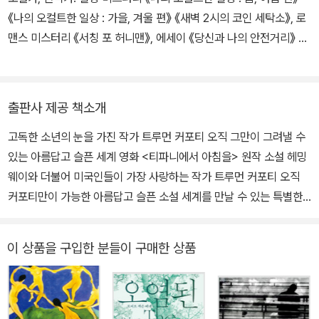
들이 연달아 유명 잡지에 발표되면서, 한때 사환이던 스무 살 청년은
지 않았다. 마약 거래단과 연루된 일로 경찰에 체포되었다 가석방으
《나의 오컬트한 일상 : 가을, 겨울 편》 《새벽 2시의 코인 세탁소》, 로
순식간에 ‘전후 세대 미국 문단을 이 끌어갈 총아’로 떠올랐다. 1948
로 풀려나자 홀리는 그대로 어디론가 사라져버리는데……
맨스 미스터리 《서칭 포 허니맨》, 에세이 《당신과 나의 안전거리》 등
년 단편 <마지막 문을 닫아라>로 ‘오 헨리 상’을 수상했고, 같은 해 출
을 썼다.
간한 첫 장편 《다른 목소리, 다른 방》은 독특한 성장소설로 주목을 받
으며 <뉴욕타임스> 베스트셀러에 올랐다. 어린 시절의 추억을 시적
언어로 그려낸 두 번째 장편 《풀잎 하프》(1951)는 브로드웨이 연극
출판사 제공 책소개
과 뮤지컬, 영화로 제작되어 대중적 인기를 누렸다. 이후, 미국 문학사
고독한 소년의 눈을 가진 작가 트루먼 커포티 오직 그만이 그려낼 수
에서 가장 특이하고 매력적인 여주인공을 창조해낸 《티파니에서 아
있는 아름답고 슬픈 세계 영화 <티파니에서 아침을> 원작 소설 헤밍
침을》(1958)로 “우리 세대 가장 완벽한 작가”라는 찬사를 받았고,
웨이와 더불어 미국인들이 가장 사랑하는 작가 트루먼 커포티 오직
이 소설은 오드리 헵번 주연의 동명 영화로도 만들어져 그 유명세를
커포티만이 가능한 아름답고 슬픈 소설 세계를 만날 수 있는 특별한
더했다. 그리고 1966년, 캔자스 홀컴 마을에서 있었던 실제 살인 사
기회 트루먼 커포티 선집 오드리 헵번 주연의 영화 《티파니에서 아침
건을 수년간 조사한 끝에 완성한 대작 《인 콜드 블러드》를 발표해,
을》의 원작자로 대중에게 친숙할 뿐만 아니라 ‘논픽션 소설’이라는 새
‘논픽션 소설’이라는 새로운 장르를 개척함과 동시에 “20세기 소설의
이 상품을 구입한 분들이 구매한 상품
로운 장르를 개척한 전대미문의 걸작 《인 콜드 블러드》로 문학사에
지형도를 바꾸었다”는 찬사를 받았다. 《인 콜드 블러드》의 성공으로
획을 그은 미국 작가 트루먼 커포티의 소설 세계를 총망라하는 선집
엄청난 부와 명성을 거머쥔 뒤 스타 작가로서 화려한 삶을 살았지만
이 출간되었다. 커포티가 스물네 살 때 발표한 첫 장편소설이자 9주
불행하게도 커포티 개인의 삶은 무너져 내렸고, 1984년 알코올 중독
연속 뉴욕 타임스 베스트셀러에 올랐던 《다른 목소리, 다른 방》, 독특