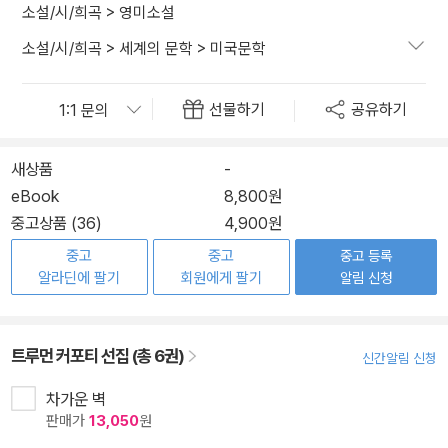
소설/시/희곡
>
영미소설
소설/시/희곡
>
세계의 문학
>
미국문학
선물하기
공유하기
새상품
-
eBook
8,800원
중고상품 (36)
4,900원
중고
중고
중고 등록
알라딘에 팔기
회원에게 팔기
알림 신청
트루먼 커포티 선집 (총 6권)
신간알림 신청
차가운 벽
판매가
13,050
원