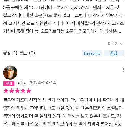
뉴욕에서 신분상승을 꿈꾸며 사는 시골여인의 비극적 살내지는 모순
지만 그렇게 된다고 해도 난 내 자존심이 졸졸 따라왔으면 좋겠어요.
어봐도 질리는 법이 없었다”고 썼다. 심지어 자신이 스물아홉이 될 때
>를 구매한 게 2006년이다... 여지껏 읽지 않았다. 왠지 무서울 것
적 삶을 재현하는 것과는 부합하지 않는다고 할 것입니다. 소설은 대
내가 어느 맑은 날 아침 '티파니'에서 아침을 먹는다고 해도 여전히 나
까지 소설을 쓰지 못했던 이유 중 하나로, 자신은 아무리 해도 커포티
같고 작가에 대한 소문(?)도 좋지 않고... 그런데 이 작가가 명랑과 긍
도시의 삶에 적응해가는 그래서 닳고 닳은 시골여인의 모습을 통해
이고 싶어요.] P.55같이 사는 사람은 자주 바뀐다. 그리고 비좁은 그
처럼 쓰지 못할 것이라고 생각했기 때문이라고도 고백했다. 무라카미
정 그 자체인 오드리 헵번의 <타파니에서 아침을>의 원작자라고? 호
인간소외와 피폐하고 건조한 도시생활을 그려내는 것이 주제의식인
곳에서 매일 파티를 연다. 그녀를 추앙하는 많은 사람들이 매번 모인
하루키 정도의 스타일리스트가 극찬할 정도니, 《티파니에서 아침을》
기심에 동해 집어 듬. 오드리보다는 소문의 커포티에게 더 가까운 이
데, 동명의 영화는 한편의 로맨틱코미디로 만들어버려 주제의식에서
다. 그들 사이에서 질투가 날 법도 하지만 그렇지 않다. 정말 그들은
이 얼마나 세련되게 쓰였는지 새삼 실감할 수 있다. 이전 작들과 비교
야기란 생각이 든다. 쓸쓸하고 낭만적이고 다시 쓸쓸하고 또 낭만적
한참 빗나가 보입니다. 이 책은 요즘 많이 읽히는 더글라스케네디의
더보기
'홀리 골라이틀리'를 추앙한다. 도대체 어떤 매력때문에 아무 남자나
해보면 이 소설의 문체는 간결하게 통제되었으면서도 유머 또한 두드
이고... 다른 생에서 살았던 별에 대한 향수鄕愁 같은 것을 생각하게
소설들과 매우 유사한 데, 그의 묘사보다 훨씬 입체적이고 촘촘하게
만나고 다니는 그녀에게 사람들은 끌리는걸까?아마 어느 곳에도 속
공감 (
1
)
댓글 (0)
러진다. 꼼꼼한 세부 묘사를 통해 인물을 구축해나가는 방식은 동일
도 하고. 가차없이 깔끔한 문장이 여백을 많이 내어 내 감정이 더 많이
재구성하고 있어서, 매우 흥미롭게 읽었습니다. 화려한 도시속에서
박되지 않고, 자신이 하고 싶어 하는 것을 하며, 법이나 규범에 얽매이
하지만 덜 자극적이고 성숙해졌다. 내용적으로도, 커포티의 이전 소
박히는 것 같기도 하고. 이제 정말로 <인 콜드 블러드>를 읽어 볼까
불나방처럼 살아가는 여인네의 삶의 단상을 이렇게 세밀하고 정교하
지 않은 자유로움 때문이 아닐까 싶다. 내가 하지 못하는 것을 하는 사
설들이 자신의 어린 시절에 관한 이야기라면 《티파니에서 아침을》은
나.
메뉴
게 포착해 낼 수 있다는 것이 작가의 천재성을 유감없이 보여줍니
람을 바라볼때 생기는 동경과 비슷한 느낌이랄까? 심지어 그녀는 자
좀 더 한 단계 나아간 어른의 이야기를 들려준다. 무게중심도 자기가
다. 끝으로, 이 책은 인물묘사에 관한 소설 창작의 좋은 모범이 될 수
Laika
2024-04-14
신이 애지중지하는 고양이에게 이름도 붙이지 않는다. 무언가를 소유
있을 곳을 찾지 못하는 소년에서 세계를 관찰하는 청년으로 바뀌었
있을 것 같다는 느낌이 듭니다.
하고 싶지 않아서, 언제든 떠나야 하기 때문에, 우리 모두는 독립된 존
다. 이러한 변화는 계속 발전하여 《인 콜드 블러드》의 서정적이고도
트루먼 커포티 선집의 세 번째 책이다. 앞선 두 책에 비해 확연하게 대
재니까.하지만 마음 한켠에 불안한 마음은 있다. 어느곳에 머물지 않
사실적인 특유의 문체를 완성한다. 이 작품은 원래 여성잡지인 《하퍼
중적인 색채가 묻어난다. 그도 그럴 것이, 이 책은 커포티의 소설보다
고 자유롭게만 살았는데, 알고보니 그게 아니면 어쩌나 하는 것. 그녀
스 바자》에 연재하기로 하고 계약까지 성사된 상태였지만, 최종 단계
동명의 영화로 더 잘 알려져 있다. 이 영화를 보지 않은 나조차도, 검
는 마약사건에 연루되어 어쩔수 없이 뉴욕을 떠나게 되면서 이런 걱
에서 잡지사 측이 싣기를 거부했다. 그래서 경쟁지인 《에스콰이어》에
은 드레스를 입은 오드리 헵번의 모습이 눈 앞에 촤라락 펼쳐질 정도
정을 잠시 한다. 과연 그녀는 다시 뉴욕으로 돌아와 '티파니에서 아침
연재를 시작했는데, 연재하자마자 이 잡지는 굉장한 판매 실적을 기