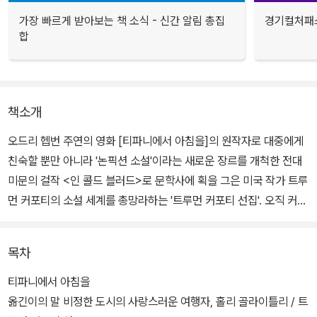
가장 빠르게 받아보는 책 소식 - 신간 알림 총집
경기컬처패스
합
책소개
오드리 헵번 주연의 영화 [티파니에서 아침을]의 원작자로 대중에게
친숙할 뿐만 아니라 '논픽션 소설'이라는 새로운 장르를 개척한 전대
미문의 걸작 <인 콜드 블러드>로 문학사에 획을 그은 미국 작가 트루
먼 커포티의 소설 세계를 총망라하는 '트루먼 커포티 선집'. 오직 커포
티만이 가능한 아름답고 고독한 소설 세계를 온전히 만날 수 있는 국
내 유일의 선집이다.
목차
'트루먼 커포티 선집' 3권은 트루먼 커포티의 대표작이자, 영화 [티파
티파니에서 아침을
니에서 아침을] 원작 소설이다. 뉴욕의 화려한 사교계 주변에서 ‘플레
옮긴이의 말 비정한 도시의 사랑스러운 여행자, 홀리 골라이틀리 / 트