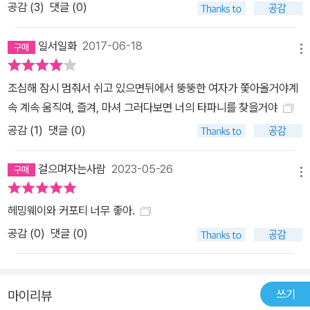
공감 (
3
)
댓글 (0)
으며 유리장 너머의 물건을 바라보고, 그 뒤로 서정적인 영화음악 <
문 리버>가 흘러나온다. 이 장면이 바로 오드리 헵번 주연의 영화 <
일서일화
2017-06-18
메뉴
티파니에서 아침을>의 유명한 오프닝 신이자, ‘세계가 사랑한’이라는
흔한 수식어를 붙여도 전혀 어색하지 않은 여주인공 홀리 골라이틀리
조심해 잠시 멈춰서 쉬고 있으면뒤에서 뚱뚱한 여자가 쫓아올거야계
의 등장으로 기억되는 장면이다. 커포티가 1958년에 발표한 소설
속 계속 움직여, 즐겨, 마셔 그러다보면 너의 타파니를 찾을거야
《티파니에서 아침을》의 홀리 골라이틀리는 현대 문학사에서 길이 남
공감 (
1
)
댓글 (0)
을 여주인공으로 꼽힌다. ‘1900년 이후 최고의 소설 주인공 100인’
중 홀리 골라이틀리는 당당히 11위를 차지하고 있는데, 여성 인물로
걸으며자는사람
2023-05-26
는 8위에 오른 《율리시스》의 몰리 블룸 다음이지만 아마도 지명도로
메뉴
는 홀리 골라이틀리가 1위라고 해도 과장은 아닐 것이다. 홀리 골라이
틀리의 이름을 몰라도, ‘티파니에서 아침을’이라는 소설이나 영화를
헤밍웨이와 커포티 너무 좋아.
본 적이 없어도, 오드리 헵번으로 표상되는 귀엽고도 우아한 이 여인
공감 (
0
)
댓글 (0)
을 모르는 사람은 없을 테니까. 어린 시절의 가난을 피해 뉴욕으로 흘
러들어 열아홉의 나이에 사교계의 여왕이 된 홀리는 그녀의 이름 ‘골
라이틀리Go-lightly’가 의미하듯 한곳에 머무를 수 없는 여인이다.
쓰기
마이리뷰
한곳에 마음을 두지 않으려 살림도 늘리지 않고 키우는 고양이에게