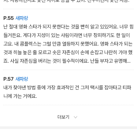
P.55
새파랑
난 절대 영화 스타가 되지 못한다는 것을 빤히 알고 있있어요. 너무 힘
들거든요. 게다가 지성이 있는 사림이라면 너무 창피하기도 한 일이
고요. 내 콤플렉스는 그럴 만큼 열등하지 못했어요. 영화 스타가 되는
것과 히늘 높은 줄 모르고 솟은 자존심이 손에 손잡고 나란히 가야 했
죠. 사실 자존심을 버리는 것이 필수적이에요. 난들 부자고 유명해지
는 게 싫겠어요? 그것도 내 계획에 있답니다. 언젠가는 거기까지 이
르도록 노력할 거고요. 하지만 그렇게 된다고 해도 난 내 자존심이 졸
P.57
새파랑
졸 따라왔으면 좋겠어요. 내가 어느 맑은 날 아침 ‘티파니‘에서 아침을
내가 찾아낸 방법 중에 가장 효과적인 건 그저 택시를 잡아타고 티파
먹는다고 해도 여전히 나이고 싶어요.
니에 가는 거에요.
더보기