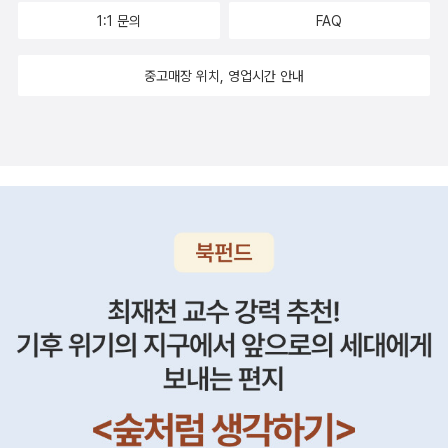
하면서도 소소하고 확실한 행복이다. 업무일정이 자유로운 작가나
'따순기미'에서 감동적인 맛의 빵도 사고, 이곳 저곳 들르던 중에 시공
다니. 나머지도 다 구입해야 하는 거 아니겠어? 라면서 보관함에 퐁
1:1 문의
FAQ
초콜렛도 있으니까. 다른 사람의 조건을 보고 기죽지 말자. 그거 보고
연예인, 물론 잘 나가야 한다는 전제가 있지만, 이들이 부러운 가장 큰
사책방에도 들러서 트루먼 카포티의 책을 두 권 구입했다. [차가운
퐁퐁~ 다시 <차가운 벽>으로 돌아가서.... 트루먼 카포티가 데뷔할
바닥으로 떨어지지 말자, 라고 생각하면서 전체적으로 이런 생각을
이유는 무엇이든 배우고 다니고 즐기기에 최적화되어 있는 삶이기 때
벽]과 [티파니에서 아침을]. [인콜드블러드]의 여운이 아직 가시지 않
즈음부터 쓴 단편소설들을 연대순으로 모아둔 책이다. 첫번째 소설의
중고매장 위치, 영업시간 안내
하고 있는 내 자신이 밉다. 못난이 생각하는 못난 여자가 된 기분이랄
문이다. 대다수가 묶여 있는 9-to-6의 삶이 아니라는 것, 그게 제일
은 때에 다시 그의 작품을 찾게 된 걸 보면 그의 작품이 내게 깊은 인
제목이 '차가운 벽'. 지금 1/3 정도 읽었는데 처음엔 좀 미숙한 것 같고
까. 나란 여자, 어쩔 수 없구먼. 그래서 그런지, 그냥 홀리를 보는 데
부럽다. 낮에 목욕을 즐기고 늦은 오후에 작고 운치있는 이자카야에
상을 남기긴 했는가 보다. 19일에 파주에 같이 간 바로 그 지인과
어디선가 많이 본 것 같고 그랬는데, 점점 나아져 가고 있다. 오헨리상
슬퍼졌다. 홀리가 나 같아서가 아니라 나랑 달라서. 홀리가 나랑 달라
앉아서 시원한 생맥주와 간단한 안주를 맞이할 수 있는 날이 오길 고
예술의 전당으로 연극 [세 자매]를 보러 가기로 했다. [세 자매]는 커
을 여러번 받은 사람답게 (이 책 중에 있다) 내용이나 작풍이 상당히
서 좋아해야 되는건지 우울해야 하는건지 모르는채로, 그냥 이 책이
대한다. 남들이 다 좋아하고 여러 곳에서 다뤄지는 유명한 시인의 성
녕 안톤 체호프의 작품을 제대로 읽은 게 없는데 마침 [체호프 희곡
재미있고 짜임새 있다. 가끔 섬짓한 내용도 있고. ('미리엄' 이런
슬펐다. 나는 하늘을 나는 사람이 아니고, 하늘을 나는 사람을 그저 밑
찰과 가르침(?)이 꼰대질 같아서 불편했다면 이상북스의 윤성근의
전집]이 있길래 얼른 구입했다. 가기 전에 [세 자매]라도 읽고 가야겠
거...) 재미있는 대목들 밑줄도 쳐두었으나 지금은 회사니까 패스.. 나
에서 쳐다보는 사람이지만, 어쩌면 땅에 굳건히 두 발딛고 서서 하늘
삶이 그대로 배어든 그의 에세이를 읽는 건 언행일치라는 면에서 훨
다. 아무 기대 없이 갔는데 이렇게 내 욕구에 딱 맞는 책을 만나는 기
중을 기약. 가끔 그런 생각이 든다. 이 사람, 인생은 정말 알고보면 남
을 나는 사람들을 바라보는 게 가장 현실적이고 편한 게 아닐까. 그러
씬 편하다. 어느새 10년이란 시간동안 동네서점을 지켜낸, 알고 보면
분은 어쩌면 구매 리스트를 사고 전투적으로 간 앞의 쇼핑보다 만족
루했구나. 벼락부자된 아버지와 성적으로 미숙했던 어머니 사이에서
나 하늘을 날고 싶은 사람은 어떻게든 날아야 하겠지. 머릿속은 복잡
대단한 근기의 소유자인 주인장은 자신이 정한 삶의 모습을 지켜내기
도 면에서는 더 높은 것 같다. 집에 다섯 개의 쇼핑백을 들고 온 나를
버려졌다가 나중에 어머니가 재혼해서 거두어졌고... 아무의 관심도
하게 꼬이고 또 꼬이고, 최종적으로 홀리의 손을 잡고 바닥으로 내려
위해 노력하고 또 노력하는 모습이다. 물론 다른 여타의 헌책방들, 특
본 남편은 허허 웃었지만 괜한 미안함에 아직 온라인 서점에서 사야
받지 못한 채 큰 유년시절 속에서 길러졌을 컴플렉스와 정서적 결핍
오라 말하고 싶지만, 애초에 나는 홀리의 손을 잡고 싶지는 않았던 것
히 살아남는 그들의 모습처럼 이상북스도 책만 팔아서 월세를 내고
할 책들이 있는 터라 머리를 굴린다. 아, 남편이 없는 날 택배가 오도
들이 나중에 여러가지로 인생에서 힘든 부분들을 만든 게 아니었을
같다. 아, 내가 지금 무슨 말을 하는거람.'벨 아저씬 야생 동물은 절대
주인장이 밥을 먹고, 팔 책을 사는 건 아니다. 복합문화공간이라는 개
록 주문하려면......? 이런^^
까. 유명했고 유명한 사람들과 교류도 잦았지만, 나중에 결국 약물에
사랑하지 마요.' 홀리가 충고했다. '그게 바로 닥의 실수였죠. 그는 항
념을 도입해서 이런 저런 행사도 열고, 다른 경로로도 주인장이 원하
찌들어 죽을 수 밖에 없었던 걸 보면 참 인생이란, 특히나 이런 사람의
상 집에 야생 동물들을 안고 들어왔었어. 날개를 다친 매라든가. 한번
는 소박한 삶을 이어갈 에너지를 얻어야 하지만, 그래도 아직 잘 버티
인생이란 참 아이러니하다.. 라는 생각이 든다. 독자에겐 좋은 책을 안
은 다리가 부러진 다 자란 살쾡이를 데려왔지 뭐예요. 하지만 야생 동