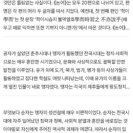
것만은 틀림없는 사실이다. 《논어》는 모두 20편으로 나뉘어 있고, 편
명은 각 편의 머리 두 글자를 따서 지었다. 예컨대, 첫 번째 편인 ‘학이
學而’는 첫 문장 ‘학이시습지 불역열호學而時習之 不亦說乎(배
우고 때로 익히면 또한 기쁘지 아니한가)’에서 따온 것이다. 《논어》는
① 공자의 말 ② 공자와 제자 사이의 대화 ③ 공자와 당시 사람들과의
대화 ④ 제자들의 말 ⑤ 제자들 사이의 대화 등의 내용을 담고 있다.
- 공자의 《공자》 ‘인류의 스승이 삶으로 써내려간 명언들’ 중에서
공자가 살았던 춘추시대나 맹자가 활동했던 전국시대는 정치·사회적
으로는 매우 혼란한 시기였으나, 문화와 사상적으로도 괄목할 만한
발전을 이루었다. 유가 외에 도가, 묵가, 법가, 병가 등의 사상가들이
활동하였고 잡다한 학설도 여럿 나타났는데, 이때 유가의 이름을 크
게 떨친 인물이 바로 맹자였다. 맹자는 각국의 제후들에게 왕도정치
를 펼 것을 끊임없이 재촉했지만 그들에게는 마이동풍이었다. 인의정
치를 주장하는 맹자와 끝없는 영토 확장과 부국강병의 야욕을 갖고
있던 제후들 사이에는 건널 수 없는 장벽이 가로놓여있었던 것이다.
무엇보다 순자는 맹자의 성선설에 매우 비판적이었다. 순자는 전국시
- 맹자의 《맹자》 ‘성선설과 왕도정치를 주장하다’ 중에서
대에 자주 일어났던 침략과 정복, 사회적 분열과 혼란을 바로잡는 것
이야말로 자신에게 주어진 역사적 과제라 여겼다. 따라서 순자의 입