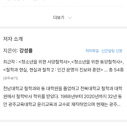
- 한비자의 《한비자》 ‘상벌이 명확해야 민심이 안정된다’ 중에서
더보기
저자 소개
지은이:
강성률
저자파일
신간알림 신청
최근작 :
<청소년을 위한 서양철학사>
,
<청소년을 위한 동양철학사>
,
<철학과 현실, 현실과 철학 2 : 인간 문명의 진보와 혼란>
… 총 54종
(모두보기)
전남대학교 철학과와 동 대학원을 졸업하고 전북대학교 철학과 대학
원에서 철학박사 학위를 받았다. 1988년부터 2020년까지 32년 동
안 광주교육대학교 윤리교육과 교수로 재직하였으며 현재는 광주교
육대학교 명예교수로 있다. 전남문인협회, 국제문예, 미주한국기독교
문인협회 신인상 및 사르트르 문학회 우수상과 각종 문학상 등을 받