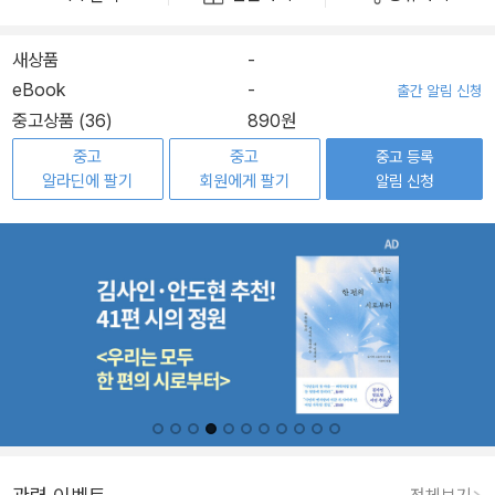
새상품
-
eBook
-
출간 알림 신청
중고상품 (36)
890원
중고
중고
중고 등록
알라딘에 팔기
회원에게 팔기
알림 신청