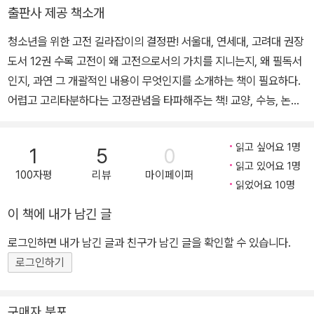
으면서 소설가(한국문인협회 정회원)로 등단하였고 한국산업인력공
출판사 제공 책소개
단 비상임이사와 민주평화통일자문회의 상임위원을 지냈다. 풍향학
청소년을 위한 고전 길라잡이의 결정판! 서울대, 연세대, 고려대 권장
술상(2회), 교육과학기술부장관 표창장, 대통령 표창장, 대한민국 녹
도서 12권 수록 고전이 왜 고전으로서의 가치를 지니는지, 왜 필독서
조근정훈장 등을 수상하였다. 《영광신문》, 《광전매일신문》, 《호남교
인지, 과연 그 개괄적인 내용이 무엇인지를 소개하는 책이 필요하다.
육신문》, 《영암일보》에 철학 칼럼을 연재하고 있으며, 철학도서 21
어렵고 고리타분하다는 고정관념을 타파해주는 책! 교양, 수능, 논술
권, 장편소설 6권 등의 저서와 연구논문 40여 편이 있다. 유튜브 ‘강
을 한꺼번에 잡을 수 있는 일석삼조의 책! 유가사상을 대표하는 《논
성률 철학 티비’, ‘강성률 문학 티비’를 운용하고 있다. 대표 저서 『25
어》와 《맹자》, 법가사상을 대표하는 《순자》와 《한비자》, 도가사상을
00년간의 고독과 자유』(1996년 인문과학분야 베스트셀러) 『철학스
읽고 싶어요 1명
1
5
0
대표하는 《도덕경》과 《장자》, 조선시대 통치이념을 완성한 《성학십
캔들』(한국간행물윤리위원회의 선정 2010년 제5차 청소년을 위한
읽고 있어요 1명
100자평
리뷰
마이페이퍼
도》와 《성학집요》, 시대를 넘어선 정치인들의 애독서 《목민심서》, 백
좋은 책) 『칸트, 근세철학을 완성하다』(2017년 올해의 청소년 교양
읽었어요 10명
성들의 고단한 삶을 담아낸 《매월당집》, 정사(正史)를 뛰어넘는 역
도서) 『철학의 세계』(2020년 형설, KBS 합작 동영상 제작) 『거꾸로
이 책에 내가 남긴 글
사서 《사기》와 《삼국유사》는 21세기에 살아 숨 쉬는 지혜의 보고(寶
읽는 철학이야기』(2020년 세종도서 우수도서) 『복숭아꽃, 성은 공
庫)이다. 이 고전 목록은 서울대, 연세대, 고려대에서 뽑아놓은 권장
정한가?』(장편소설, 2021)
로그인하면 내가 남긴 글과 친구가 남긴 글을 확인할 수 있습니다.
도서 가운데 세 곳의 대학이 공통적으로 추천한 책인데, 《청소년이 꼭
로그인하기
읽어야 할 동양고전》은 그 이유가 무엇인지를 확실하게 알려주며, 그
가치와 의의를 재미있게 풀어주었다. 청소년에게 고전은 자의든 타의
구매자 분포