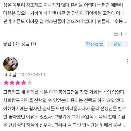
상을 제시한 인물은 지금까지 나타나지 않는다는 것은 어떤 의미일
성은 아무리 강조해도 지나치지 않다.흔히들 어렵다는 편견 때문에
까? 특히 동경, 대만, 뉴욕, 워싱턴, 독일 함부르크에서 퇴계연구회가
마음은 있으나 가까이 하기엔 너무 먼 당신이 되어버린 고전이 아니
조직되어 해마다 국제학술학회를 개최하고 있는데 서양인들을 매료
던가.어른도 어려운 걸 청소년들이 읽으려니 얼마나 힘들까. 수능,
시킨 그의 철학사상은 어떤 것일까? 이런 꼬리에 꼬리를 무는 질문을
논술, 교양을 위해 고전을 독파하는 법은 없을까. 필독서라니까 읽어
따라가다 보면, 고전이 어떻게 현대사회 속에서도 가치를 지니는지,
더보기
는 봐야겠는데 시간은 부족하고..... 이 책은 청소년을 위한 친절한
왜 우리 청소년들이 꼭 읽어야 하는지에 대한 답을 찾을 수 있다. 뿐만
공감 (
0
)
댓글 (1)
고전 길라잡이다. 청소년들의 눈높이에 맞는 고전으로 이끄는 책이
아니라 선인들의 지혜를 고스란히 담은 고전을 이해하기 쉬울 것이
다. 쉬운 설명, 자세한 주석에 최대한 초점을 맞추면서 꼭 알아야 할
다. 청소년부터 성인까지, 모든 독자들을 위한 고전 길라잡이 책! 도대
고전 12편을 실었다. 중국고전 7편, 한국고전 5편.평소 중국고전을
메뉴
체 고전이 무엇이길래 사회의 전 분야에서 인문학 열풍이 불고 고전
많이 접해 왔기에 오늘은 한국고전이 더욱 끌린다. 정약용의 <목민
미미달
2013-08-10
읽기의 필요성을 강조하는 것일까? 대학마다 청소년을 위한 인문학
심서> 정조 때의 실학자이자 18세기 실학사상을 집대성하고 발전
강좌를 개최하고 나섰고, 기업에서는 인문학적 소양을 갖춘 인재를
시킨 사상가 다산 정약용. 아버지 정재원은 남인파로 일찍부터 벼슬
원한다고 공공연히 밝히고 있다. 교과서, 논술, 수능에서도 고전은 중
고등학교 때 윤리를 배운 이후 동양고전을 접할 기회는 거의 없었다.
길에 올라 진주 목사 등 지방수령을 지냈고, 어머니 윤씨는 유명한 화
요한 영역이 되었다. 무엇보다도 고전은 상상력과 통합적 사고력, 학
사회탐구 영역을 선택할 수 있었는데 윤리는 선택도 하지 않았었다.
가 윤두서의 손녀였다. 다산이 태어나던 해는 사도세자의 참변이 있
업능력을 향상시키는 바탕이 된다는 평가를 받는다. 초등생, 중고생,
이해하기에는 쉽지만 문제를 보면 어려운데다가 윤리 선생님을 별로
던 해였고 다산의 아버지는 세자를 불쌍히 여겨 벼슬을 버리고 두물
대학생, 직장인, 중년층 등 모든 계층에 고전 읽기 열풍이 불고 있는
안 좋아했던 이유도 있었다. 그렇기에 그저 주입식 교육의 잔해로 남
머리로 낙향했다. 집에서 아버지의 가르침을 받았고 13살 때 이미 사
만큼 고전 읽기는 시대적 요구가 되었다. 이제 인문학적 지식 다지기
은 단답식의 지식이 전부다. 그러나 꼭 그런 입시만을 위해서 공부할
서삼경을 비롯한 제자백가의 책들을 읽었다. 21살에 회시에 합격하여