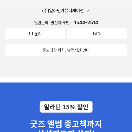
요 내용《순자》의 가치와 의의수능기출문제ㆍ 노자의 《도덕경》억지
있고 설명도 쉬워서 청소년을 위한 동양고전 입문서 같다. 읽으면서
(주)알라딘커뮤니케이션
스러움을 버리고 차라리 자연으로 돌아가라 노자, 62년 만에 태어나
인류의 스승들이 주는 가르침이 지금도 여전히 가슴을 울리고 머리를
다《도덕경》의 역사적 배경《도덕경》의 주요 내용《도덕경》의 가치와
깨우고 있음을 느낀다면 고전이 더 가까이 다가오지 않을까.
책을 쓴 저자를 소개하고 그 책을 쓰게 된 역사적 배경과 책의 주요
1544-2514
일반문의 (발신자 부담)
의의수능기출문제ㆍ 장자의 《장자》조그만 날짐승들이 어찌 대붕의
내용 , 가치와 의의까지 고전이 전하고자 하는 본질과 역사적 의의를
1:1 문의
FAQ
뜻을 알겠는가?장자, 속세를 초탈한 철학자《장자》의 역사적 배경《장
분명하게 보여주어 이해가 쉽고 빠릅니다.성인들의 인간적인 면모도
자》의 주요 내용《장자》의 가치와 의의수능기출문제ㆍ 사마천의 《사
담아주어 성인들이 친근하게 느껴지고 재밌기도 하구요^^점 더 쉽게
중고매장 위치, 영업시간 안내
기》역사는 왕후장상에 의해서만 이루어지지 않는다 사마천, 궁형의
다가갈 수 있는 고전을 맛볼 수 있었습니다. 중국 고전 7편과 한국 고
치욕 속에서 《사기》를 쓰다《사기》의 역사적 배경《사기》의 주요 내용
전 5편으로 서울대, 연세대, 고려대 세 곳 대학이 공통적으로 추천한
《사기》의 가치와 의의ㆍ 한비자의 《한비자》상벌이 명확해야 민심이
책을 선택하였고 수능 기출 문제를 볼 수 있어 수능을 대비하여 논술
안정된다 한비자, 진시황제의 정책 기반을 만들어주다《한비자》의 역
경험도 하게 해 줍니다. 어렵거나 생소한 용어나 명칭에는 따로 설명
사적 배경《한비자》의 주요 내용《한비자》의 가치와 의의수능기출문
을 해 주어서 이해하는 데 도움을 받을 수 있습니다.
제ㆍ 일연의 《삼국유사》우리의 고대문화를 총체적으로 그려내다 일
연, 고려 후기의 이야기꾼 승려《삼국유사》의 역사적 배경《삼국유사》
의 주요 내용《삼국유사》의 가치와 의의ㆍ 김시습의 《매월당집》부조
리한 사회에서 시로 저항하다 김시습, 실천적 지식인의 표상《매월당
집》의 역사적 배경《매월당집》의 주요 내용 청소년에게 무엇보다 중