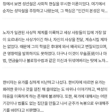
장에서 보면 성선설은 사회적 현실을 무시한 이론이었다. 여기에서
순자는 성악설을 주장하고 나왔는데, 그 핵심은 “인간의 본성은 악하
며, 선이란 인위적인 것이다”였다. 다시 말해 사람이 타고난 본성을
그대로 따르면 사회적 쟁탈과 혼란이 생기기 때문에 교육이라는 후천
적 훈련과 예禮라고 하는 사회적 제도에 따라 악한 본성을 고치지 않
노자가 일관된 사상적 체계를 이룩하고 세상 사람들의 입에 가장 많
으면 안 된다는 것이다. 순자의 이런 주장은 유가에서 받아들여지지
이 오르내리는 사상가이긴 하나, 자신의 사상을 전달, 계승시킬 제자
않았다.
는 없었다. 때문에 그의 학설은 후대에 와서 왜곡되고 변질되었으며,
- 순자의 《순자》 ‘인간의 본성은 교육을 통해 선해진다’ 중에서
큰 영향력을 발휘하지도 못하였다. 더구나 이것이 무술巫術이나 마
법, 연금술이나 불로장수법과 같은 미신과 뒤섞여버리는 탓에 노자
자신의 순수한 이론과는 동떨어진 사상이 되어버렸다.
- 노자의 《도덕경》 ‘억지스러움을 버리고 차라리 자연으로 돌아가라’
중에서
한비자는 유가를 심하게 비난하고 나섰다. 한비자에 따르면 유가는
화려한 옷이나 갓을 걸친 채 쓸데없는 도 따위나 이야기하고, 백성의
마음을 미혹하게 하는 존재에 불과하다. 또한, 묵가에 대해서는 어떤
기강이나 법률도 없는 집단을 만들고 나서 군주가 녹봉으로 우대해주
기를 바란다고 비판했다.