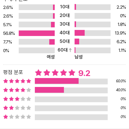
든 교양을 위해, 시험을 치르기 위해 꼭 읽어야 할 독서 리스트가 되었
10대
2.2%
2.6%
다. 무엇보다 고전을 읽어야 할 가장 중요한 이유는 인생의 가치관이
20대
0%
2.6%
형성되는 청소년기에 선인들의 지혜를 배움으로써 세상을 바라보는
30대
1.8%
5.1%
시각을 넓히는 데 있다. 청소년들 역시 고전을 읽어야 한다는 사실을
40대
잘 알고 있지만, 실제로 그 책을 읽는 경우는 극히 드물다. 대부분 ‘고
13.9%
56.8%
전은 어렵고 딱딱하다’는 선입견을 가지고 있는 경우가 많고, 시험을
50대
6.2%
7.7%
준비하는 데만도 시간이 부족한 게 현실이다. 그러나 고전은 수능·논
60대
1.1%
0%
여성
남성
술시험 대비를 위해서라도 꼭 읽어야 한다. 《청소년이 꼭 읽어야 할
동양고전》의 저자 강성률 교수는 ‘어려운 고전을 쉽고 재미있게 소개
9.2
평점 분포
하고 있는 청소년을 위한 친절한 고전 가이드북임’을 자처한다. 또한,
고전의 핵심내용은 쉽게 풀어주고, 그 역사적 의의와 배경지식은 물
60.0%
론 저자들의 주변 이야기까지 담고 있어 청소년들을 위한 고전 입문
40.0%
서가 될 것이라고 말한다. 《논어》에서 《목민심서》까지, 동양고전의
0%
정수를 프로파일링하라! 본문의 구성을 보면, 책을 쓴 ‘저자 소개’, 책
0%
을 쓰게 된 ‘역사적 배경’, 책의 ‘주요 내용’, 책의 ‘가치와 의의’, 각각의
0%
고전이 출제된 ‘수능기출문제’로 되어 있다. ‘저자 소개’에서는 철학자