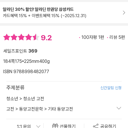
알라딘 30% 할인! 알라딘 만권당 삼성카드
카드혜택 15% + 이벤트혜택 15% (~2025.12.31)
9.2
100자평 1편
리뷰 5편
세일즈포인트
369
184쪽
175*225mm
400g
ISBN 9788998482077
주제분류
신간알림 신청
청소년
>
청소년 고전
고전
>
동양고전문학
>
기타 동양고전
선물하기
공유하기