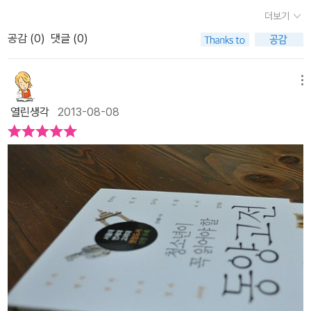
는 전 생애에 걸쳐 필요해졌다.
분야라고 하기에는 우리 선조들이 마련해 둔 지식의 보배야말로 진정
진사로 성균관 유생이 되었고 <중용>에 관한 그의 논문이 정조의 눈
더보기
공부해야 할 학문이라는 생각이 든다. <청소년들이 꼭 읽어야 할 동
에 들어 임금에게 <중용>을 강의하게 된다. 정조는 자신의 아버
공감 (
0
)
댓글 (0)
양고전>에는 총 열두 편이 소개되어 있다. 주로 중국철학이 많은 비
지 사도세자의 수원 능행길을 위해 다산에게 한강에 배다리를 설치해
중을 차지하고 있는데, 청소년 뿐만이 아니라 누구나 꼭 알아야 할 공
주도록 맡긴다. 이윽고 수원성을 쌓는 일도 맡긴다. 이때 거중기, 활차
자, 맹자부터 장자등에 이르기까지 간략하면서도 핵심만을 정확히 짚
메뉴
(도르래), 고륜(바퀴가 하나 달린 달구지) 등을 발명하여 정조를 감탄
어서 소개해주고 있다. 각 사상가들에 대한 소개 끝에는 수능 윤리 문
케 한다. 다산이 서양과학지식과 함께 천주교를 받아들이게 되면서
열린생각
2013-08-08
제를 수록했는데 해설도 없고 답만 있어서 아쉬웠다. 모든 문제에는
모함을 받아 포항 부근의 장기로 유배의 길을 가게 되고 ……. 다시 반
답만큼이나 해설도 중요한데 이 책이 비록 문제집은 아니지만 이런
대파들의 모함과 '황사영 백서 사건'으로 전라도 강진으로 유배를 가
구성이라면 차라리 없는 것만 못하다고 본다. 이 책에는 아주 간략한
면서 학문적 완성을 이루게 된다. 유배생활이 주는 고독을 학문연구
소개만을 담아놓았기 때문에 좀 더 심도 있는 내용을 위해서라면 반
에 올인한 것이다. 실학사상이란 무엇인가.조선후기 실학사상은 토
드시 한 사상가와 저술에 대한 소개를 담은 책으로 공부해야 한다. 사
지개혁을 통해 농업을 살리자는 것이고, 상공업의 유통과 기술개발을
실 이 책의 내용만으로 뒤에 나와있는 문제를 푸는 것은 역부족이었
추구하는 것이었다. 경서 고증이나 금석학 등 실증적인 경학연구를
다. 철학만큼 심오하고 난해하면서도 실용과 거리가 먼 학문도 없을
추구하는 것이었다. 정약용은 북학파의 자연과학을 받아들이고 관념
것이다. 그러나 세상을 오래 살수록 철학을 더 잘 이해할 수 있는 식견
론적인 주자학의 공허함을 비판했다. 과학적이고 고증학적인 태도를
이 생기는 건 분명 그 어떤 학문보다도 철학이 인생과 삶에 대한 진리
취한 것이다. 만약 이 시절에 양반들이 실학을 과감히 받아 들였다면
가 좀 더 깊이있게 담겨있기 때문이다. 그래서 철학은 청소년 뿐만이
어땠을까. 다산의 목민에 대한 생각은 언제부터 시작 되었을까.