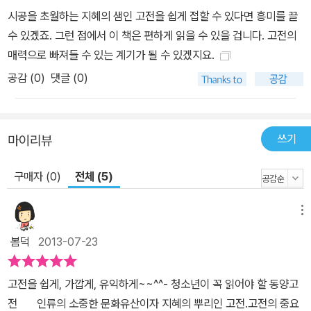
것은 고전을 이해하는 데 매우 중요한 요소이다. ‘주요 내용’에서는 책
시공을 초월하는 지혜의 샘인 고전을 쉽게 접할 수 있다면 흥미를 끌
의 전체 구성을 소개하고, 책의 핵심사상을 일목요연하게 정리했다.
수 있겠죠. 그런 점에서 이 책은 편하게 읽을 수 있을 겁니다. 고전의
가령, 장자는 사상적으로 노자를 이어받았기 때문에 이들의 사상에는
매력으로 빠져들 수 있는 계기가 될 수 있겠지요.
유사점이 많고, 이들을 합쳐 노장사상이라고 부르며 도가사상을 대표
공감 (
0
)
댓글 (0)
한다고 본다. 그러나 엄연히 《도덕경》과 《장자》의 차이점은 존재한
다. 그 차이는 무엇일까? 선조를 위해 쓰여진 책인 《성학집도》와 《성
학집요》의 저자 퇴계와 율곡은 왕에게 어떤 내용을 말했을까? ‘가치
와 의의’에서는 우리가 이 고전들을 꼭 읽어야 할 이유에 대해서 이야
쓰기
마이리뷰
기하고 있다. 《논어》와 더불어 《도덕경》이 동양의 정신문화 세계에
구매자 (0)
전체 (5)
가장 깊은 영향을 끼친 고전 가운데 하나로 평가받고 있는 까닭은 무
엇일까? 《논어》와 《맹자》 등은 우리나라에 언제부터 들어와 어떤 영
향을 미쳤을까? 노자의 사상은 후대에 와서 왜곡되어 전달되었는데,
메뉴
그 까닭은 무엇일까? 후세인들이 《사기》의 저자 사마천을 ‘역사학의
봄덕
2013-07-23
아버지’라 부르는 이유는 무엇일까? 《삼국유사》가 정사인 《삼국사
기》의 체제에서 벗어나 이룩한 점은 무엇일까? 법가사상을 집대성한
고전을 쉽게, 가깝게, 유익하게~~^^- 청소년이 꼭 읽어야 할 동양고
한비자가 남긴 《한비자》만큼 솔직하고 적나라하게 제왕학과 정치사
전 인류의 소중한 문화유산이자 지혜의 뿌리인 고전.고전의 중요