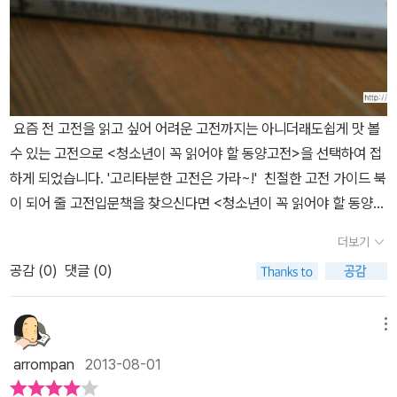
아니라 인간이라면 누구나 공부해야 할 학문이다.
오래전부터 다산은 목민에 대해 구상하고 있었다. 어렸을 때부터 아
버지가 현감, 군수, 부사, 목사 등 여러 고을의 수령을 할 때 견문을 넓
혔고 자신도 암행어사로 파견되어 지방행정의 문란과 부패로 인한 민
생의 궁핍상을 보면서 생생한 체험들을 했을 것이다. 군민관으로서
수령의 임무가 얼마나 어려운가를 알리기 위해 이 책을 썼노라.(p.17
요즘 전 고전을 읽고 싶어 어려운 고전까지는 아니더래도쉽게 맛 볼
4) <목민심서>란 무엇인가.목민관, 즉 수령이 지켜야 할 지침을 밝
수 있는 고전으로 <청소년이 꼭 읽어야 할 동양고전>을 선택하여 접
히면서 관리들의 폭정을 비판한 책이다. 요즈음의 사목이란 자들은
하게 되었습니다. '고리타분한 고전은 가라~!' 친절한 고전 가이드 북
이익을 추구하는 데만 급급하고 어떻게 목민해야 할 것인지를 모르고
이 되어 줄 고전입문책을 찾으신다면 <청소년이 꼭 읽어야 할 동양고
있다. 이 대문에 백성들은 곤궁하고 병들어 줄을 지어 진구렁에 떨어
전>과 함께 하시면 만족하시리란 생각이 듭니다^^ 교양과 수능 논술
져 죽는 데도, 사목된 자들은 고운 옷과 맛있는 음식에 스스로만 살찌
더보기
대비도 하면서 창의적인 내적 충족을 위해자신의 가치를 보다 더 높
우고 있으니 어찌 슬픈 일이 아니겠는가. (p.175) 1-4편 까지는 수
공감 (
0
)
댓글 (0)
일 수 있는 책으로 지식과 정보도 얻을 수 있습니다. 옛 성인, 군자들
령이 부임하기 전까지 해야 할 사항, 수령으로서 몸을 삼가고 마음을
을 만나 선인들의 지혜를 배우고 세상을 바라보는 시각을 넓히는
깨끗하게 하는 것에 대해서, 가정을 어떻게 다스리고, 손님접대를 어
데 도움을 줍니다.
메뉴
떻게 하는지, 어떻게 절약하고 어떻게 베푸는지 축하하는 법, 교제할
떼의 예법, 노인을 대우하는 방법, 가난한 사람을 구제 하는 일, 상을
arrompan
2013-08-01
당한 사람을 애도 하는 일, 불치의 환자나 중병자에게 너그러이 부역