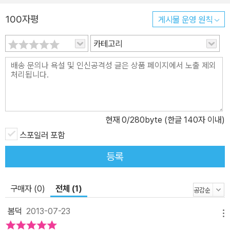
가 살았던 시대적 배경, 그의 성장환경과 교육수준, 성격, 기질, 인간
관계, 가치관 등을 파악할 수 있는 내용을 소개하며, 흥미를 돋우기 위
100자평
게시물 운영 원칙
해 특이하고 재미있는 이야기를 실었다. 가령 ‘공자는 열아홉 살에 결
카테고리
혼을 했으나 그의 까다로운 성미를 견디지 못하고 아내가 도망쳐버렸
다’는 등의 이야기는 성인이라 추앙받는 공자의 인간적인 면모를 보
여준다. ‘역사적 배경’에서는 저자가 살던 시대와 각각의 고전이 탄생
되는 전후 배경에 대해 설명한다. 예를 들면, 공자는 춘추시대에 살았
고, 맹자는 전국시대에 살았다. 춘추전국시대는 제후들 간의 권력다
툼으로 매우 혼란한 시기였다. 그러나 순자와 맹자는 같은 시대에 살
현재
0
/280byte (한글 140자 이내)
았지만 순자는 성악설을 순자는 성선설을 주장했다. 그들의 사상이
스포일러 포함
크게 달랐던 이유는 무엇일까? 장자가 생존했던 당시에 중국의 철학
등록
은 모두 자기가 옳다고 주장하는 백가쟁명의 상태에 빠져있을 때였는
데, 장자는 이때 다른 학파의 사상에 개방적인 태도를 보였다. 이것은
당시에 어떤 영향을 주었을까? 《매월당집》을 남긴 김시습은 세종대
구매자 (0)
전체 (1)
왕도 인정한 신동이었으나 벼슬길에 나아가지 않았다. 그 이유는 무
봄덕
2013-07-23
엇일까? 저자가 살았던 시대의 역사적 배경과 그 저자의 삶을 아는
메뉴